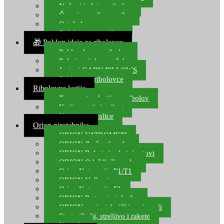
Noževi i alat za ribolov
Čamci za prihranu ribe
Ostala kamp oprema
Dalekozori i optika
🎁 Poklon ideje za ribolovce
Poklon bon za ribolov
Polarizacijske naočale
Jastuci GABY PILLOWS
Pokloni za ribolovce
Ribolovne kutije
Transportne kutije za ribolov
Kutije za sitni pribor
Kutije za varalice
Orion pirotehnika
ORION VATROMETI
ORION Zračne bombe
ORION Rakete i raketni setovi
ORION Odašiljači zvuka
Orion Kategorija P1/T1
ORION Vulkani
Orion Kategorija F1
ORION Party pirotehnika
ORION nepirotehnički proizvodi
Start pištolji, streljivo i rakete