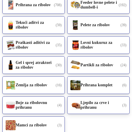
Feeder lovne pelete i
Prihrana za ribolov
(708)
(192)
dumbell-i
Tekući aditvi za
Pelete za ribolov
(59)
(39)
ribolov
Praškasti aditivi za
Lovni kukuruz za
(35)
(33)
ribolov
ribolov
Gel i sprej atraktori
Partikli za ribolov
(30)
(24)
za ribolov
Zemlja za ribolov
Prihrana komplet
(16)
(6)
Boje za ribolovnu
Ljepilo za crve i
(4)
(3)
prihranu
prihranu
Mamci za ribolov
(3)