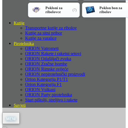
Pokloni za
Poklon bon za
(7)
ribolovce
ribolov
Kutije
Transportne kutije za ribolov
Kutije za sitni pribor
Kutije za varalice
Pirotehnika
ORION Vatrometi
ORION Rakete i raketni setovi
ORION Odašiljači zvuka
ORION Zračne bombe
ORION Rimske svijeće
ORION nepirotehnički proizvodi
Orion Kategorija P1/T1
Orion Kategorija F1
ORION Vulkani
ORION Party pirotehnika
Start pištolji, streljivo i rakete
Savjeti