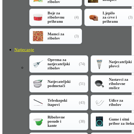
ribolov
Boje za
Ljepilo
ribolovnu
za crve i
(4)
(3)
prihranu
prihranu
Mamci za
(3)
ribolov
Natjecanje
Oprema za
Natjecateljski
natjecateljski
(74)
plovci
ribolov
Nastavci za
Natjecateljski
ribolovne
(51)
podmetači
stolice
Teleskopski
Udice za
(43)
štapovi
ribolov
Ribolovne
Gume i sitni
posude i
(38)
pribor za štek
kante