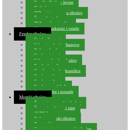
Pop Up Boile – lovne
Boile lovne
DIP-ovi i arome za ribolov
Šaranske torbe
PVA vrećice i pribor
Umjetni kukuruz i ostalo
Feeder ribolov
Feeder štapovi
Vrhovi za feeder štapove
Role za feeder
Feeder sistemi
Udice za feeder ribolov
Feeder hranilice
Kopče za feeder hranilice
Feeder najloni
Feeder stolice
Feeder arm držači
Feeder torbe i posude
Morski ribolov
Štapovi za morski ribolov
Štapovi za lignje i sipe
SURF štapovi
Role za morski ribolov
Parangali
Gotovi setovi za morski ribolov