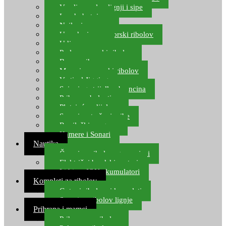
Varalice za lov lignji i sipe
Lov hobotnice
Najloni za more
Upredenice za morski ribolov
Udice za more
Perle za morski ribolov
Brum prihrana za more
Mamci za morski ribolov
Vertical Jigging
Spinning strijelke, brancina
Pribor za bolentino
Plutajuća odijela
Sonari za traženje ribe
Ronilački program
Kamere i Sonari
Nautika
Čamci za ribolov, gumenjaci
Električni brodski motori
Lithium ION akumulatori
Kompleti za ribolov
Gotovi ribolovni kompleti
Setovi za ribolov lignje
Prihrana i mamci
Prihrana za ribolov