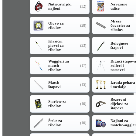
Natjecateljski
Navezane
(32)
najloni
udice
Mreže
Olovo za
čuvarice za
(28)
ribolov
ribolov
Klasični
Bolognese
plovci za
(23)
štapovi
ribolov
Waggleri za
Držači štapov
match
rolleri i
(17)
ribolov
nastavci
Match
Izrada pehara
(15)
štapovi
i medalja
Rezervni
Starlete za
dijelovi za
(10)
ribolov
štapove
Šteke za
Najloni za
(10)
ribolov
match/waggle