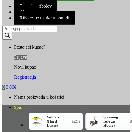
Kontakt
Savjeti za ribolov
Akcija
Ribolovne marke u ponudi
Products
search
Postojeći kupac?
Prijava
Novi kupac
Registracija
0
0.00
€
Nema proizvoda u košarici.
Spin
Vobleri
Spinning
(Hard
role za
(223)
(
Lures)
ribolov