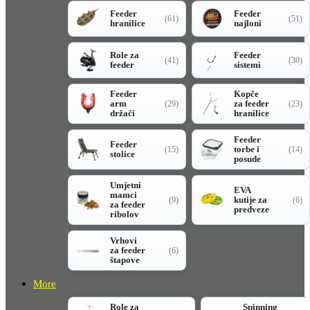
Feeder
Feeder
(61)
(51)
hranilice
najloni
Role za
Feeder
(41)
(30)
feeder
sistemi
Feeder
Kopče
arm
za feeder
(29)
(23)
držači
hranilice
Feeder
Feeder
torbe i
(15)
(14)
stolice
posude
Umjetni
EVA
mamci
kutije za
(9)
(6)
za feeder
predveze
ribolov
Vrhovi
za feeder
(6)
štapove
More
Role za
Spinning