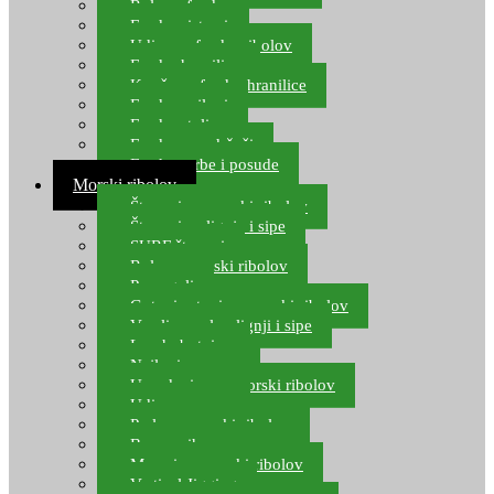
Role za feeder
Feeder sistemi
Udice za feeder ribolov
Feeder hranilice
Kopče za feeder hranilice
Feeder najloni
Feeder stolice
Feeder arm držači
Feeder torbe i posude
Morski ribolov
Štapovi za morski ribolov
Štapovi za lignje i sipe
SURF štapovi
Role za morski ribolov
Parangali
Gotovi setovi za morski ribolov
Varalice za lov lignji i sipe
Lov hobotnice
Najloni za more
Upredenice za morski ribolov
Udice za more
Perle za morski ribolov
Brum prihrana za more
Mamci za morski ribolov
Vertical Jigging