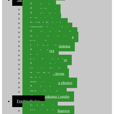
Šaranske role
Šaranski štapovi
Šaranski najloni
Indikatori ugriza
Rod Pod, Banksticks
SPOMB rakete, markeri
Šaranski podmetači, mreže
Pernice za šaranske sisteme
Udice za šarana, amura
Izrada ribolovnih sistema
Šaranska olova
Leadcore
Igle za šaranski ribolov
Špage, upredenice
Vaganje i zaštita ribe
Pop Up Boile – lovne
Boile lovne
DIP-ovi i arome za ribolov
Šaranske torbe
PVA vrećice i pribor
Umjetni kukuruz i ostalo
Feeder ribolov
Feeder štapovi
Vrhovi za feeder štapove