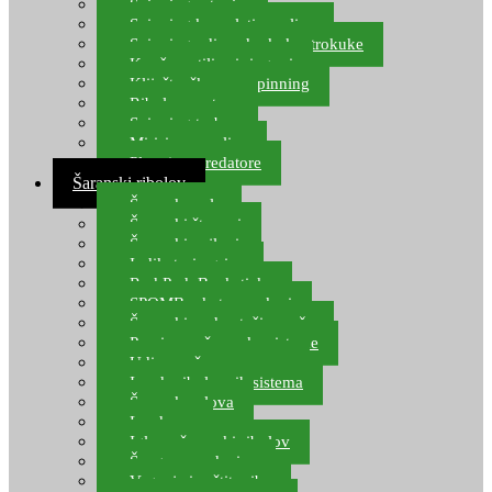
Spinning setovi
Spinning kompleti varalica
Spinning udice, dvokuke, trokuke
Kopče, vrtilice i ringovi
Kliješta, škare za spinning
Ribolov pastrve
Spinning torbe
Mirisi za varalice
Plovci za predatore
Šaranski ribolov
Šaranske role
Šaranski štapovi
Šaranski najloni
Indikatori ugriza
Rod Pod, Banksticks
SPOMB rakete, markeri
Šaranski podmetači, mreže
Pernice za šaranske sisteme
Udice za šarana, amura
Izrada ribolovnih sistema
Šaranska olova
Leadcore
Igle za šaranski ribolov
Špage, upredenice
Vaganje i zaštita ribe