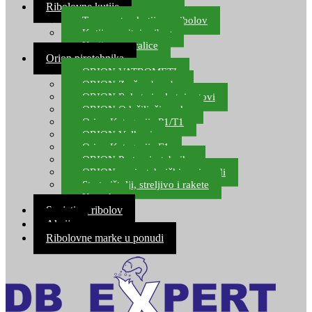
Ribolovne kutije
Transportne kutije za ribolov
Kutije za sitni pribor
Kutije za varalice
Orion pirotehnika
ORION VATROMETI
ORION Zračne bombe
ORION Rakete i raketni setovi
ORION Odašiljači zvuka
Orion Kategorija P1/T1
ORION Vulkani
Orion Kategorija F1
ORION Party pirotehnika
ORION nepirotehnički proizvodi
Start pištolji, streljivo i rakete
Kontakt
Savjeti za ribolov
Akcija
Ribolovne marke u ponudi