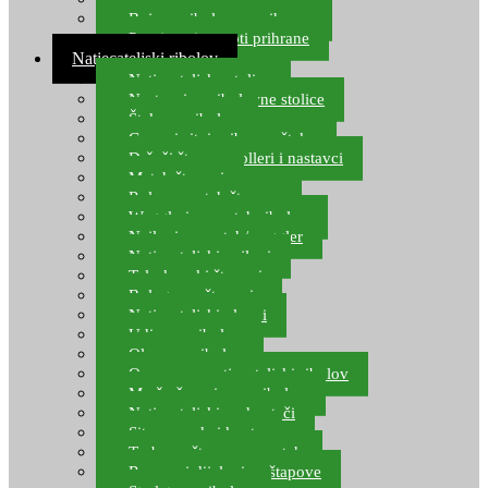
Boje za ribolovnu prihranu
Provjereni recepti prihrane
Natjecateljski ribolov
Natjecateljske stolice
Nastavci za ribolovne stolice
Šteke za ribolov
Gume i sitni pribor za šteku
Držači štapova rolleri i nastavci
Match štapovi
Role za match štapove
Waggleri za match ribolov
Najloni za match/waggler
Natjecateljski najloni
Teleskopski štapovi
Bolognese štapovi
Natjecateljski plovci
Udice za ribolov
Olovo za ribolov
Oprema za natjecateljski ribolov
Mreže čuvarice za ribolov
Natjecateljski podmetači
Sito, posude i kante
Torbe za štapove – match
Rezervni dijelovi za štapove