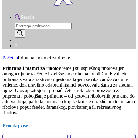
Search
Products
search
0
Početna
Prihrana i mamci za ribolov
Prihrana i mamci za ribolov
temelj su uspješnog ribolova jer
omogućuju privlačenje i zadržavanje ribe na hranilištu. Kvalitetna
prihrana stvara atraktivno mjesto na kojem se riba zadržava dulje
vrijeme, dok pravilno odabrani mamci povećavaju šansu za siguran
ugriz. U ovoj kategoriji pronaći ćete širok izbor proizvoda za
pripremu i poboljšanje prihrane – od gotovih ribolovnih primama do
aditiva, boja, partikla i mamaca koji se koriste u različitim tehnikama
ribolova poput feeder, šaranskog, plovkarenja ili rekreativnog
ribolova.
Pročitaj više