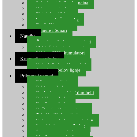
Spinning strijelke, brancina
Pribor za bolentino
Plutajuća odijela
Sonari za traženje ribe
Ronilački program
Kamere i Sonari
Nautika
Čamci za ribolov, gumenjaci
Električni brodski motori
Lithium ION akumulatori
Kompleti za ribolov
Gotovi ribolovni kompleti
Setovi za ribolov lignje
Prihrana i mamci
Prihrana za ribolov
Pelete za ribolov
Feeder lovne pelete i dumbelli
Partikli za ribolov
Zemlja za ribolov
Praškasti aditivi za ribolov
Tekući aditivi za ribolov
Gel i sprej atraktori za ribolov
Lovni kukuruz za ribolov
Živi mamci za ribolov
Ljepilo za crve i prihranu