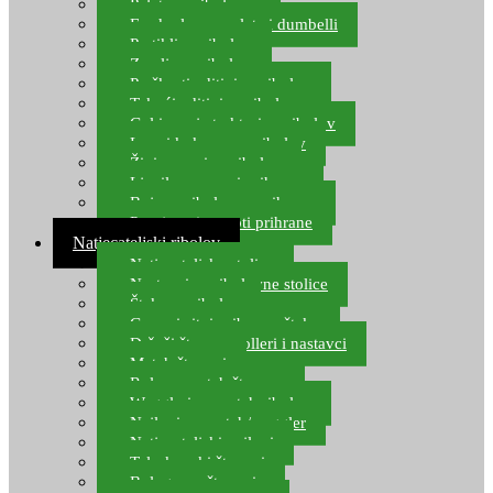
Pelete za ribolov
Feeder lovne pelete i dumbelli
Partikli za ribolov
Zemlja za ribolov
Praškasti aditivi za ribolov
Tekući aditivi za ribolov
Gel i sprej atraktori za ribolov
Lovni kukuruz za ribolov
Živi mamci za ribolov
Ljepilo za crve i prihranu
Boje za ribolovnu prihranu
Provjereni recepti prihrane
Natjecateljski ribolov
Natjecateljske stolice
Nastavci za ribolovne stolice
Šteke za ribolov
Gume i sitni pribor za šteku
Držači štapova rolleri i nastavci
Match štapovi
Role za match štapove
Waggleri za match ribolov
Najloni za match/waggler
Natjecateljski najloni
Teleskopski štapovi
Bolognese štapovi