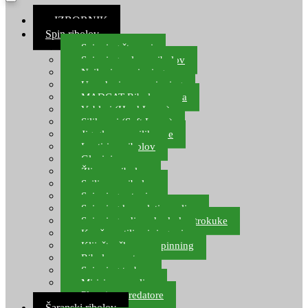
≡ IZBORNIK
Spin ribolov
Spinning štapovi
Spinning role za ribolov
Najloni za spinning
Upredenice za spinning
MADCAT Ribolov soma
Vobleri (Hard Lures)
Silikonci (Soft Lures)
Jig glave za silikonce
Leptiri za ribolov
Glavinjare
Žlice za ribolov
Sajlice za ribolov
Spinning setovi
Spinning kompleti varalica
Spinning udice, dvokuke, trokuke
Kopče, vrtilice i ringovi
Kliješta, škare za spinning
Ribolov pastrve
Spinning torbe
Mirisi za varalice
Plovci za predatore
Šaranski ribolov