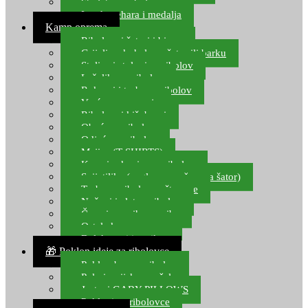
Starlete za ribolov
Izrada pehara i medalja
Kamp oprema
Ribolovni šatori i bivvy
Grijalice, kuhala za šator ili barku
Stolice i stolovi za ribolov
Ležaljke za ribolov
Ruksaci i torbe za ribolov
Vreće za spavanje
Ribolovni kišobrani
Obuća za ribolov
Odjeća za ribolov
Majice (T-SHIRTS)
Kape i rukavice za ribolov
Svijetiljke (naglavne, ručne, za šator)
Torbe za ribolovne štapove
Noževi i alat za ribolov
Čamci za prihranu ribe
Ostala kamp oprema
Dalekozori i optika
🎁 Poklon ideje za ribolovce
Poklon bon za ribolov
Polarizacijske naočale
Jastuci GABY PILLOWS
Pokloni za ribolovce