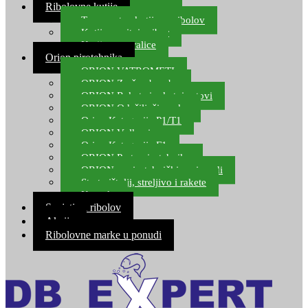
Ribolovne kutije
Transportne kutije za ribolov
Kutije za sitni pribor
Kutije za varalice
Orion pirotehnika
ORION VATROMETI
ORION Zračne bombe
ORION Rakete i raketni setovi
ORION Odašiljači zvuka
Orion Kategorija P1/T1
ORION Vulkani
Orion Kategorija F1
ORION Party pirotehnika
ORION nepirotehnički proizvodi
Start pištolji, streljivo i rakete
Kontakt
Savjeti za ribolov
Akcija
Ribolovne marke u ponudi