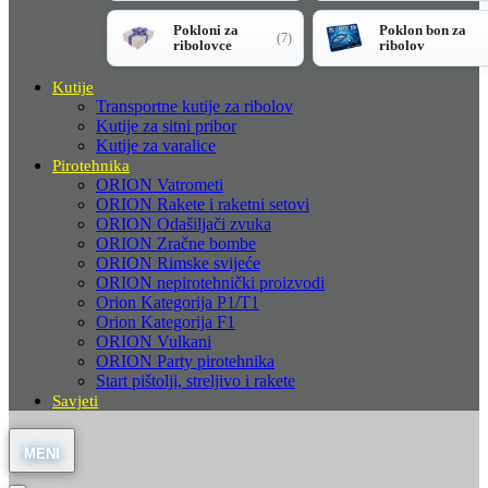
Pokloni za
Poklon bon za
(7)
ribolovce
ribolov
Kutije
Transportne kutije za ribolov
Kutije za sitni pribor
Kutije za varalice
Pirotehnika
ORION Vatrometi
ORION Rakete i raketni setovi
ORION Odašiljači zvuka
ORION Zračne bombe
ORION Rimske svijeće
ORION nepirotehnički proizvodi
Orion Kategorija P1/T1
Orion Kategorija F1
ORION Vulkani
ORION Party pirotehnika
Start pištolji, streljivo i rakete
Savjeti