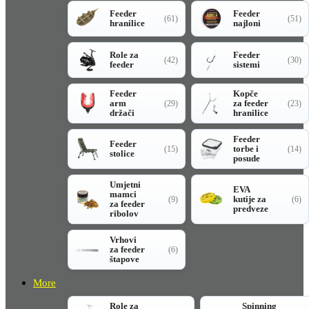
Feeder
Feeder
(61)
(51)
hranilice
najloni
Role za
Feeder
(42)
(30)
feeder
sistemi
Feeder
Kopče
arm
za feeder
(29)
(23)
držači
hranilice
Feeder
Feeder
torbe i
(15)
(14)
stolice
posude
Umjetni
EVA
mamci
kutije za
(9)
(6)
za feeder
predveze
ribolov
Vrhovi
za feeder
(6)
štapove
More
Role za
Spinning