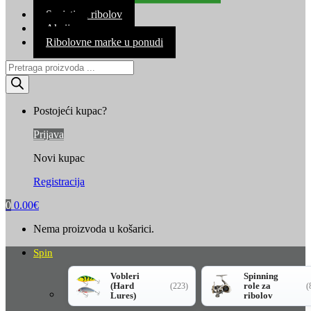
Kontakt
Savjeti za ribolov
Akcija
Ribolovne marke u ponudi
Products
search
Postojeći kupac?
Prijava
Novi kupac
Registracija
0
0.00
€
Nema proizvoda u košarici.
Spin
Vobleri
Spinning
(Hard
role za
(223)
(
Lures)
ribolov