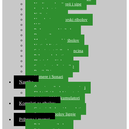
Varalice za lov lignji i sipe
Lov hobotnice
Najloni za more
Upredenice za morski ribolov
Udice za more
Perle za morski ribolov
Brum prihrana za more
Mamci za morski ribolov
Vertical Jigging
Spinning strijelke, brancina
Pribor za bolentino
Plutajuća odijela
Sonari za traženje ribe
Ronilački program
Kamere i Sonari
Nautika
Čamci za ribolov, gumenjaci
Električni brodski motori
Lithium ION akumulatori
Kompleti za ribolov
Gotovi ribolovni kompleti
Setovi za ribolov lignje
Prihrana i mamci
Prihrana za ribolov