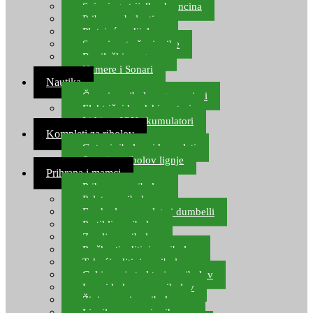
Spinning strijelke, brancina
Pribor za bolentino
Plutajuća odijela
Sonari za traženje ribe
Ronilački program
Kamere i Sonari
Nautika
Čamci za ribolov, gumenjaci
Električni brodski motori
Lithium ION akumulatori
Kompleti za ribolov
Gotovi ribolovni kompleti
Setovi za ribolov lignje
Prihrana i mamci
Prihrana za ribolov
Pelete za ribolov
Feeder lovne pelete i dumbelli
Partikli za ribolov
Zemlja za ribolov
Praškasti aditivi za ribolov
Tekući aditivi za ribolov
Gel i sprej atraktori za ribolov
Lovni kukuruz za ribolov
Živi mamci za ribolov
Ljepilo za crve i prihranu