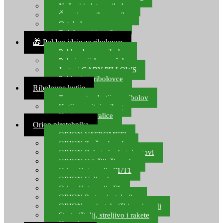
Noževi i alat za ribolov
Čamci za prihranu ribe
Ostala kamp oprema
Dalekozori i optika
🎁 Poklon ideje za ribolovce
Poklon bon za ribolov
Polarizacijske naočale
Jastuci GABY PILLOWS
Pokloni za ribolovce
Ribolovne kutije
Transportne kutije za ribolov
Kutije za sitni pribor
Kutije za varalice
Orion pirotehnika
ORION VATROMETI
ORION Zračne bombe
ORION Rakete i raketni setovi
ORION Odašiljači zvuka
Orion Kategorija P1/T1
ORION Vulkani
Orion Kategorija F1
ORION Party pirotehnika
ORION nepirotehnički proizvodi
Start pištolji, streljivo i rakete