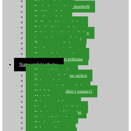
Pelete za ribolov
Feeder lovne pelete i dumbelli
Partikli za ribolov
Zemlja za ribolov
Praškasti aditivi za ribolov
Tekući aditivi za ribolov
Gel i sprej atraktori za ribolov
Lovni kukuruz za ribolov
Živi mamci za ribolov
Ljepilo za crve i prihranu
Boje za ribolovnu prihranu
Provjereni recepti prihrane
Natjecateljski ribolov
Natjecateljske stolice
Nastavci za ribolovne stolice
Šteke za ribolov
Gume i sitni pribor za šteku
Držači štapova rolleri i nastavci
Match štapovi
Role za match štapove
Waggleri za match ribolov
Najloni za match/waggler
Natjecateljski najloni
Teleskopski štapovi
Bolognese štapovi