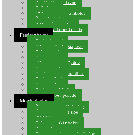
Pop Up Boile – lovne
Boile lovne
DIP-ovi i arome za ribolov
Šaranske torbe
PVA vrećice i pribor
Umjetni kukuruz i ostalo
Feeder ribolov
Feeder štapovi
Vrhovi za feeder štapove
Role za feeder
Feeder sistemi
Udice za feeder ribolov
Feeder hranilice
Kopče za feeder hranilice
Feeder najloni
Feeder stolice
Feeder arm držači
Feeder torbe i posude
Morski ribolov
Štapovi za morski ribolov
Štapovi za lignje i sipe
SURF štapovi
Role za morski ribolov
Parangali
Gotovi setovi za morski ribolov