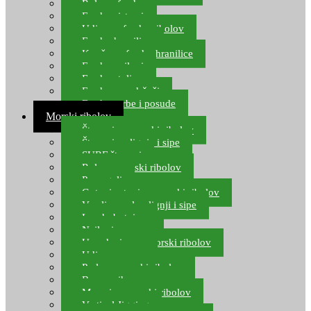
Role za feeder
Feeder sistemi
Udice za feeder ribolov
Feeder hranilice
Kopče za feeder hranilice
Feeder najloni
Feeder stolice
Feeder arm držači
Feeder torbe i posude
Morski ribolov
Štapovi za morski ribolov
Štapovi za lignje i sipe
SURF štapovi
Role za morski ribolov
Parangali
Gotovi setovi za morski ribolov
Varalice za lov lignji i sipe
Lov hobotnice
Najloni za more
Upredenice za morski ribolov
Udice za more
Perle za morski ribolov
Brum prihrana za more
Mamci za morski ribolov
Vertical Jigging