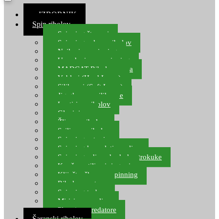
≡ IZBORNIK
Spin ribolov
Spinning štapovi
Spinning role za ribolov
Najloni za spinning
Upredenice za spinning
MADCAT Ribolov soma
Vobleri (Hard Lures)
Silikonci (Soft Lures)
Jig glave za silikonce
Leptiri za ribolov
Glavinjare
Žlice za ribolov
Sajlice za ribolov
Spinning setovi
Spinning kompleti varalica
Spinning udice, dvokuke, trokuke
Kopče, vrtilice i ringovi
Kliješta, škare za spinning
Ribolov pastrve
Spinning torbe
Mirisi za varalice
Plovci za predatore
Šaranski ribolov