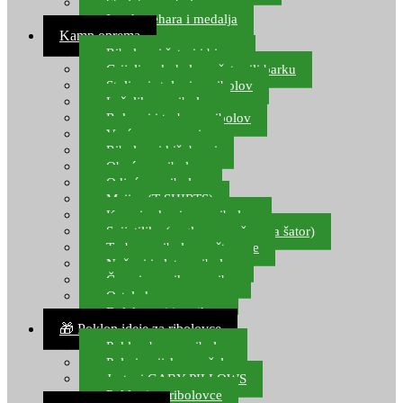
Starlete za ribolov
Izrada pehara i medalja
Kamp oprema
Ribolovni šatori i bivvy
Grijalice, kuhala za šator ili barku
Stolice i stolovi za ribolov
Ležaljke za ribolov
Ruksaci i torbe za ribolov
Vreće za spavanje
Ribolovni kišobrani
Obuća za ribolov
Odjeća za ribolov
Majice (T-SHIRTS)
Kape i rukavice za ribolov
Svijetiljke (naglavne, ručne, za šator)
Torbe za ribolovne štapove
Noževi i alat za ribolov
Čamci za prihranu ribe
Ostala kamp oprema
Dalekozori i optika
🎁 Poklon ideje za ribolovce
Poklon bon za ribolov
Polarizacijske naočale
Jastuci GABY PILLOWS
Pokloni za ribolovce