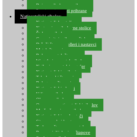
Boje za ribolovnu prihranu
Provjereni recepti prihrane
Natjecateljski ribolov
Natjecateljske stolice
Nastavci za ribolovne stolice
Šteke za ribolov
Gume i sitni pribor za šteku
Držači štapova rolleri i nastavci
Match štapovi
Role za match štapove
Waggleri za match ribolov
Najloni za match/waggler
Natjecateljski najloni
Teleskopski štapovi
Bolognese štapovi
Natjecateljski plovci
Udice za ribolov
Olovo za ribolov
Oprema za natjecateljski ribolov
Mreže čuvarice za ribolov
Natjecateljski podmetači
Sito, posude i kante
Torbe za štapove – match
Rezervni dijelovi za štapove