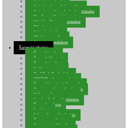
Spinning setovi
Spinning kompleti varalica
Spinning udice, dvokuke, trokuke
Kopče, vrtilice i ringovi
Kliješta, škare za spinning
Ribolov pastrve
Spinning torbe
Mirisi za varalice
Plovci za predatore
Šaranski ribolov
Šaranske role
Šaranski štapovi
Šaranski najloni
Indikatori ugriza
Rod Pod, Banksticks
SPOMB rakete, markeri
Šaranski podmetači, mreže
Pernice za šaranske sisteme
Udice za šarana, amura
Izrada ribolovnih sistema
Šaranska olova
Leadcore
Igle za šaranski ribolov
Špage, upredenice
Vaganje i zaštita ribe