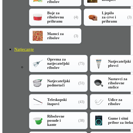
ribolov
Boje za
Ljepilo
ribolovnu
za crve i
(4)
(3)
prihranu
prihranu
Mamci za
(3)
ribolov
Natjecanje
Oprema za
Natjecateljski
natjecateljski
(75)
plovci
ribolov
Nastavci za
Natjecateljski
ribolovne
(51)
podmetači
stolice
Teleskopski
Udice za
(43)
štapovi
ribolov
Ribolovne
Gume i sitni
posude i
(38)
pribor za štek
kante