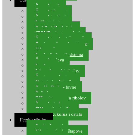
Šaranske role
Šaranski štapovi
Šaranski najloni
Indikatori ugriza
Rod Pod, Banksticks
SPOMB rakete, markeri
Šaranski podmetači, mreže
Pernice za šaranske sisteme
Udice za šarana, amura
Izrada ribolovnih sistema
Šaranska olova
Leadcore
Igle za šaranski ribolov
Špage, upredenice
Vaganje i zaštita ribe
Pop Up Boile – lovne
Boile lovne
DIP-ovi i arome za ribolov
Šaranske torbe
PVA vrećice i pribor
Umjetni kukuruz i ostalo
Feeder ribolov
Feeder štapovi
Vrhovi za feeder štapove