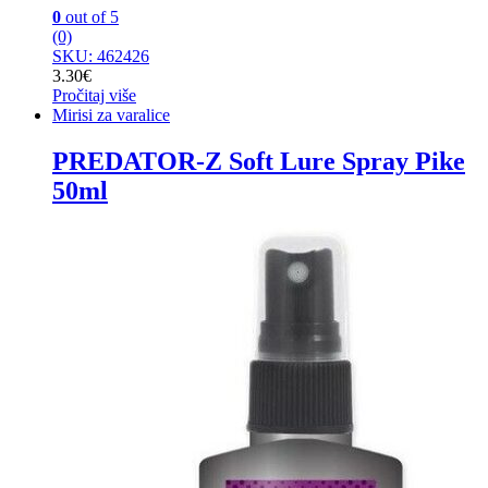
0
out of 5
(0)
SKU: 462426
3.30
€
Pročitaj više
Mirisi za varalice
PREDATOR-Z Soft Lure Spray Pike
50ml