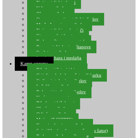
Natjecateljski plovci
Udice za ribolov
Olovo za ribolov
Oprema za natjecateljski ribolov
Mreže čuvarice za ribolov
Natjecateljski podmetači
Sito, posude i kante
Torbe za štapove – match
Rezervni dijelovi za štapove
Starlete za ribolov
Izrada pehara i medalja
Kamp oprema
Ribolovni šatori i bivvy
Grijalice, kuhala za šator ili barku
Stolice i stolovi za ribolov
Ležaljke za ribolov
Ruksaci i torbe za ribolov
Vreće za spavanje
Ribolovni kišobrani
Obuća za ribolov
Odjeća za ribolov
Majice (T-SHIRTS)
Kape i rukavice za ribolov
Svijetiljke (naglavne, ručne, za šator)
Torbe za ribolovne štapove