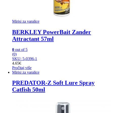
Mirisi za varalice
BERKLEY PowerBait Zander
Attractant 57ml
0
out of 5
(0)
SKU: 5-0396-1
4.65
€
Pročitaj više
Mirisi za varalice
PREDATOR-Z Soft Lure Spray
Catfish 50ml