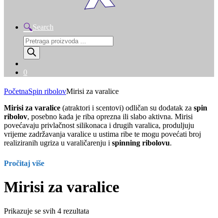
Search
Products
search
0
Početna
Spin ribolov
Mirisi za varalice
Mirisi za varalice
(atraktori i scentovi) odličan su dodatak za
spin
ribolov
, posebno kada je riba oprezna ili slabo aktivna. Mirisi
povećavaju privlačnost silikonaca i drugih varalica, produljuju
vrijeme zadržavanja varalice u ustima ribe te mogu povećati broj
realiziranih ugriza u varaličarenju i
spinning ribolovu
.
Pročitaj više
Mirisi za varalice
Prikazuje se svih 4 rezultata