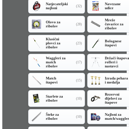
Natjecateljski
Navezane
(32)
najloni
udice
Mreže
Olovo za
čuvarice za
(28)
ribolov
ribolov
Klasični
Bolognese
plovci za
(23)
štapovi
ribolov
Waggleri za
Držači štapov
match
rolleri i
(17)
ribolov
nastavci
Match
Izrada pehara
(15)
štapovi
i medalja
Rezervni
Starlete za
dijelovi za
(10)
ribolov
štapove
Šteke za
Najloni za
(10)
ribolov
match/waggle