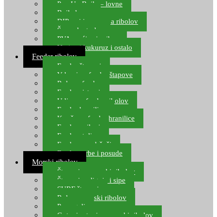
Pop Up Boile – lovne
Boile lovne
DIP-ovi i arome za ribolov
Šaranske torbe
PVA vrećice i pribor
Umjetni kukuruz i ostalo
Feeder ribolov
Feeder štapovi
Vrhovi za feeder štapove
Role za feeder
Feeder sistemi
Udice za feeder ribolov
Feeder hranilice
Kopče za feeder hranilice
Feeder najloni
Feeder stolice
Feeder arm držači
Feeder torbe i posude
Morski ribolov
Štapovi za morski ribolov
Štapovi za lignje i sipe
SURF štapovi
Role za morski ribolov
Parangali
Gotovi setovi za morski ribolov