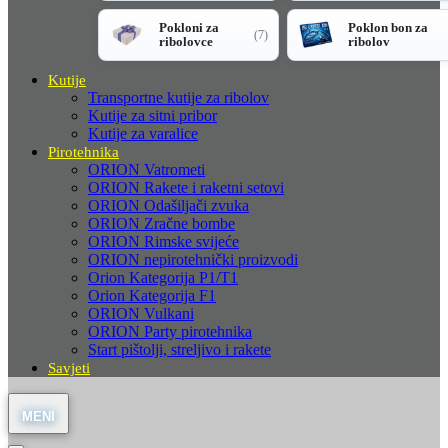
Pokloni za
Poklon bon za
(7)
ribolovce
ribolov
Kutije
Transportne kutije za ribolov
Kutije za sitni pribor
Kutije za varalice
Pirotehnika
ORION Vatrometi
ORION Rakete i raketni setovi
ORION Odašiljači zvuka
ORION Zračne bombe
ORION Rimske svijeće
ORION nepirotehnički proizvodi
Orion Kategorija P1/T1
Orion Kategorija F1
ORION Vulkani
ORION Party pirotehnika
Start pištolji, streljivo i rakete
Savjeti