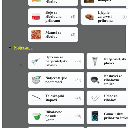
ribolov
Boje za
Ljepilo
ribolovnu
za crve i
(4)
(3)
prihranu
prihranu
Mamci za
(3)
ribolov
Natjecanje
Oprema za
Natjecateljski
natjecateljski
(75)
plovci
ribolov
Nastavci za
Natjecateljski
ribolovne
(51)
podmetači
stolice
Teleskopski
Udice za
(43)
štapovi
ribolov
Ribolovne
Gume i sitni
posude i
(38)
pribor za štek
kante