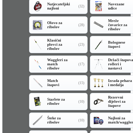
Natjecateljski
Navezane
(32)
najloni
udice
Mreže
Olovo za
čuvarice za
(28)
ribolov
ribolov
Klasični
Bolognese
plovci za
(23)
štapovi
ribolov
Waggleri za
Držači štapov
match
rolleri i
(17)
ribolov
nastavci
Match
Izrada pehara
(15)
štapovi
i medalja
Rezervni
Starlete za
dijelovi za
(10)
ribolov
štapove
Šteke za
Najloni za
(10)
ribolov
match/waggle