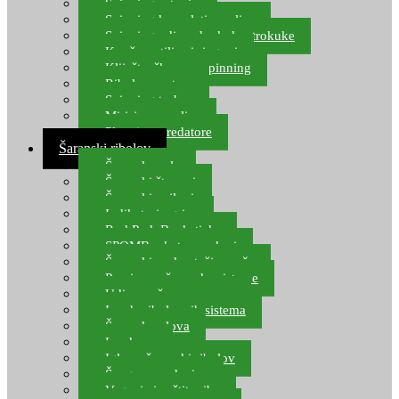
Spinning setovi
Spinning kompleti varalica
Spinning udice, dvokuke, trokuke
Kopče, vrtilice i ringovi
Kliješta, škare za spinning
Ribolov pastrve
Spinning torbe
Mirisi za varalice
Plovci za predatore
Šaranski ribolov
Šaranske role
Šaranski štapovi
Šaranski najloni
Indikatori ugriza
Rod Pod, Banksticks
SPOMB rakete, markeri
Šaranski podmetači, mreže
Pernice za šaranske sisteme
Udice za šarana, amura
Izrada ribolovnih sistema
Šaranska olova
Leadcore
Igle za šaranski ribolov
Špage, upredenice
Vaganje i zaštita ribe