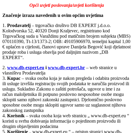
Opći uvjeti poslovanja/uvjeti korištenja
Značenje izraza navedenih u ovim općim uvjetima
1.
Prodavatelj
– trgovačko društvo DB EXPERT j.d.o.o.
Kolodvorska 52, 40320 Donji Kraljevec, registrirano kod
Trgovačkog suda u Varaždinu pod matičnim brojem subjekta (MBS)
070110390, Tt-13/1373-2; OIB: 49105906970, temeljni kapital 1,00
€ uplaćen u cijelosti, članovi uprave Danijela Begović koji djelatnost
prodaje roba i usluga obavlja pod daljnjim nazivom „DB
EXPERT“.
2.
www.db-expert.eu
i
www.db-expert.hr
– web stranice u
vlasništvu Prodavatelja
3.
Kupac
– svaka osoba koja je nakon pregleda i odabira proizvoda
ili usluge izvršila registraciju svojih podataka te naručila proizvod ili
uslugu. Sukladno Zakonu o zaštiti potrošača, ugovor u ime i za
račun maloljetnika ili potpuno poslovno nesposobne osobe mogu
sklopiti samo njihovi zakonski zastupnici. Djelomično poslovno
sposobne osobe mogu sklopiti ugovor samo uz suglasnost njihova
zakonskog zastupnika
4.
Korisnik
– svaka osoba koja web stranicu „ www.db-expert.eu “
koristi u svrhu dobivanja informacija o pojedinom proizvodu ili
drugim objavljenim podacima
5.
Korištenje
„ www.db-expert.eu “ – pristup stranici www.db-