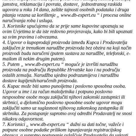
jamstva, reklamacija i povrata, dostave, jednostranog raskida
ugovora u roku 14 dana, zaštite tajnosti osobnih podataka i druga
pitanja vezana uz korištenje „ www.db-expert.eu “ i procesa online
naručivanja roba i usluga.
3. Korisnike upućujemo da se prije same kupovine upoznaju sa
ovim Uvjetima te da iste redovno provjeravaju, kako bi bili upoznati
sa svim pravima i obvezama.
4. Ugovor o kupoprodaji proizvoda između Kupca i Prodavatelja
zaključen je trenutkom narudžbe proizvoda bez obzira na koji način
proizvodi budu naručeni (putem sustava za narudžbe, telefonski, e-
mailom ili nekim drugim putem).
5. Putem „ www.db-expert.eu “ moguće je izvršiti narudžbu
proizvoda na području Republike Hrvatske kao i na području
ostalih zemalja. Narudžba ujedno podrazumijeva i narudžbu
dostave kupljenih/naručenih proizvoda.
6. Kupac može biti samo punoljetna i poslovno sposobna osoba.
Ugovor u ime i za račun maloljetnika i potpuno poslovno
nesposobne osobe mogu zaključiti njihovi zakonski zastupnici ili
skrbnici, a djelomično poslovno sposobne osobe ugovor mogu
zaključiti samo uz suglasnost njihovog zakonskog zastupnika ili
skrbnika. Za postupanje suprotno ovoj odredbi Prodavatelj ne snosi
nikakvu odgovornost.
7. Korisnici „ www.db-expert.eu “ dužni su dati točne, važeće i
potpune osobne podatke prilikom ispunjavanja registracijskog
obrasca, a suprotno postupanje ovlašćuje Prodavatelja da uskrati