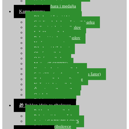
Starlete za ribolov
Izrada pehara i medalja
Kamp oprema
Ribolovni šatori i bivvy
Grijalice, kuhala za šator ili barku
Stolice i stolovi za ribolov
Ležaljke za ribolov
Ruksaci i torbe za ribolov
Vreće za spavanje
Ribolovni kišobrani
Obuća za ribolov
Odjeća za ribolov
Majice (T-SHIRTS)
Kape i rukavice za ribolov
Svijetiljke (naglavne, ručne, za šator)
Torbe za ribolovne štapove
Noževi i alat za ribolov
Čamci za prihranu ribe
Ostala kamp oprema
Dalekozori i optika
🎁 Poklon ideje za ribolovce
Poklon bon za ribolov
Polarizacijske naočale
Jastuci GABY PILLOWS
Pokloni za ribolovce