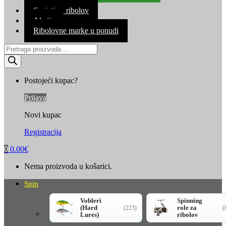
Kontakt
Savjeti za ribolov
Akcija
Ribolovne marke u ponudi
Products
search
Postojeći kupac?
Prijava
Novi kupac
Registracija
0
0.00
€
Nema proizvoda u košarici.
Spin
Vobleri
Spinning
(Hard
role za
(223)
(
Lures)
ribolov