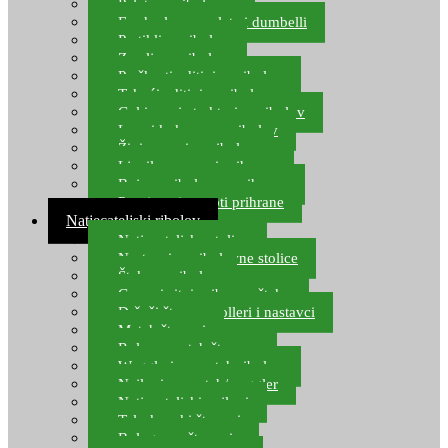
Pelete za ribolov
Feeder lovne pelete i dumbelli
Partikli za ribolov
Zemlja za ribolov
Praškasti aditivi za ribolov
Tekući aditivi za ribolov
Gel i sprej atraktori za ribolov
Lovni kukuruz za ribolov
Živi mamci za ribolov
Ljepilo za crve i prihranu
Boje za ribolovnu prihranu
Provjereni recepti prihrane
Natjecateljski ribolov
Natjecateljske stolice
Nastavci za ribolovne stolice
Šteke za ribolov
Gume i sitni pribor za šteku
Držači štapova rolleri i nastavci
Match štapovi
Role za match štapove
Waggleri za match ribolov
Najloni za match/waggler
Natjecateljski najloni
Teleskopski štapovi
Bolognese štapovi