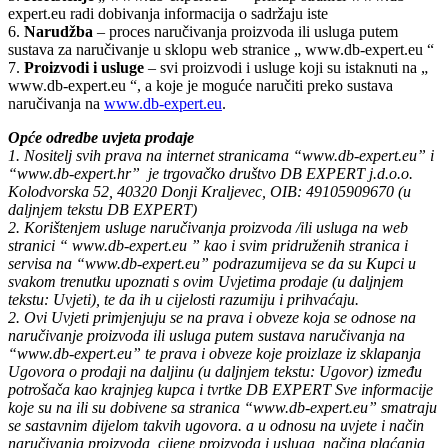
expert.eu radi dobivanja informacija o sadržaju iste
6.
Narudžba
– proces naručivanja proizvoda ili usluga putem
sustava za naručivanje u sklopu web stranice „ www.db-expert.eu “
7.
Proizvodi i usluge
– svi proizvodi i usluge koji su istaknuti na „
www.db-expert.eu “, a koje je moguće naručiti preko sustava
naručivanja na
www.db-expert.eu
.
Opće odredbe uvjeta prodaje
1. Nositelj svih prava na internet stranicama “www.db-expert.eu” i
“www.db-expert.hr” je trgovačko društvo DB EXPERT j.d.o.o.
Kolodvorska 52, 40320 Donji Kraljevec, OIB: 49105909670 (u
daljnjem tekstu DB EXPERT)
2. Korištenjem usluge naručivanja proizvoda /ili usluga na web
stranici “ www.db-expert.eu ” kao i svim pridruženih stranica i
servisa na “www.db-expert.eu” podrazumijeva se da su Kupci u
svakom trenutku upoznati s ovim Uvjetima prodaje (u daljnjem
tekstu: Uvjeti), te da ih u cijelosti razumiju i prihvaćaju.
2. Ovi Uvjeti primjenjuju se na prava i obveze koja se odnose na
naručivanje proizvoda ili usluga putem sustava naručivanja na
“www.db-expert.eu” te prava i obveze koje proizlaze iz sklapanja
Ugovora o prodaji na daljinu (u daljnjem tekstu: Ugovor) između
potrošača kao krajnjeg kupca i tvrtke DB EXPERT Sve informacije
koje su na ili su dobivene sa stranica “www.db-expert.eu” smatraju
se sastavnim dijelom takvih ugovora. a u odnosu na uvjete i način
naručivanja proizvoda, cijene proizvoda i usluga, načina plaćanja,