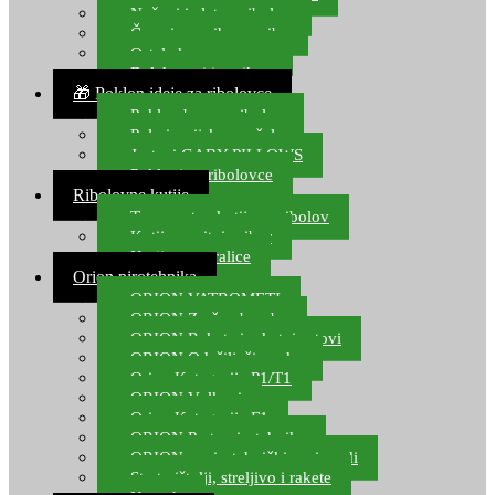
Noževi i alat za ribolov
Čamci za prihranu ribe
Ostala kamp oprema
Dalekozori i optika
🎁 Poklon ideje za ribolovce
Poklon bon za ribolov
Polarizacijske naočale
Jastuci GABY PILLOWS
Pokloni za ribolovce
Ribolovne kutije
Transportne kutije za ribolov
Kutije za sitni pribor
Kutije za varalice
Orion pirotehnika
ORION VATROMETI
ORION Zračne bombe
ORION Rakete i raketni setovi
ORION Odašiljači zvuka
Orion Kategorija P1/T1
ORION Vulkani
Orion Kategorija F1
ORION Party pirotehnika
ORION nepirotehnički proizvodi
Start pištolji, streljivo i rakete