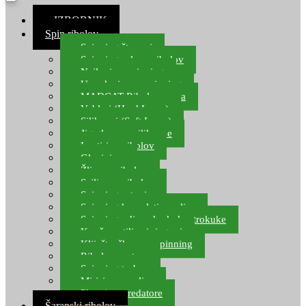
≡ IZBORNIK
Spin ribolov
Spinning štapovi
Spinning role za ribolov
Najloni za spinning
Upredenice za spinning
MADCAT Ribolov soma
Vobleri (Hard Lures)
Silikonci (Soft Lures)
Jig glave za silikonce
Leptiri za ribolov
Glavinjare
Žlice za ribolov
Sajlice za ribolov
Spinning setovi
Spinning kompleti varalica
Spinning udice, dvokuke, trokuke
Kopče, vrtilice i ringovi
Kliješta, škare za spinning
Ribolov pastrve
Spinning torbe
Mirisi za varalice
Plovci za predatore
Šaranski ribolov