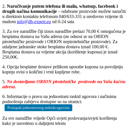
2.
Naručivanje putem telefona ili maila, whatsup, facebook i
drugih načina komunikacije
– odabrane proizvode možete naručiti
u direktom kontaktu telefonom 040/633-331 u uredovno vrijeme ili
mailom
info@db-expert.eu
od 0-24 sata
3. Za sve narudžbe čiji iznos narudžbe prelazi 70,00 € omogućena je
besplatna dostava na Vašu adresu (ne odnosi se na ORION
pirotehničke proizvode i ORION nepirotehničke proizvode). Za
udaljene jadranske otoke besplatna dostava iznad 100,00 €.
Besplatna dostava za vrijeme akcija (korištenje kupona) je iznad
250,00€.
4. Opcija besplatne dostave prilikom uporabe kupona za povoljniju
kupnju ovisi o količini i vrsti kupljene robe.
5.
Ne dostavljamo ORION pirotehničke proizvode na Vašu kućnu
adresu.
6. Informacije o pravu na jednostrani raskid ugovora i načinima
podnošenja zahtjeva dostupne su na stranici:
Postupak jednostavnog raskida ugovora
Za sve narudžbe vrijede Opći uvjeti poslovanja/uvjeti korištenja
kako je navedeno u daljnjem tekstu