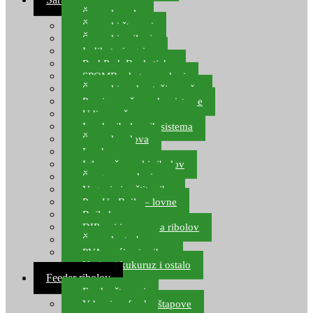
Šaranske role
Šaranski štapovi
Šaranski najloni
Indikatori ugriza
Rod Pod, Banksticks
SPOMB rakete, markeri
Šaranski podmetači, mreže
Pernice za šaranske sisteme
Udice za šarana, amura
Izrada ribolovnih sistema
Šaranska olova
Leadcore
Igle za šaranski ribolov
Špage, upredenice
Vaganje i zaštita ribe
Pop Up Boile – lovne
Boile lovne
DIP-ovi i arome za ribolov
Šaranske torbe
PVA vrećice i pribor
Umjetni kukuruz i ostalo
Feeder ribolov
Feeder štapovi
Vrhovi za feeder štapove