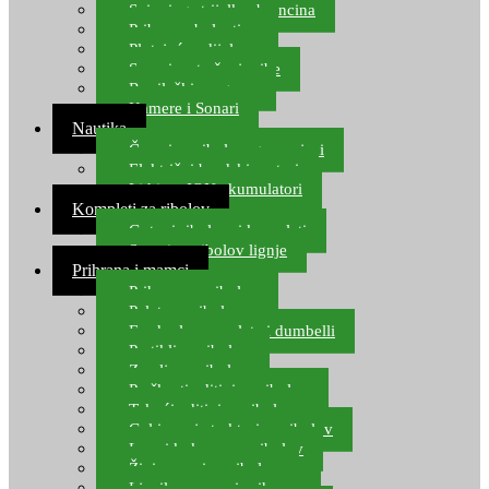
Spinning strijelke, brancina
Pribor za bolentino
Plutajuća odijela
Sonari za traženje ribe
Ronilački program
Kamere i Sonari
Nautika
Čamci za ribolov, gumenjaci
Električni brodski motori
Lithium ION akumulatori
Kompleti za ribolov
Gotovi ribolovni kompleti
Setovi za ribolov lignje
Prihrana i mamci
Prihrana za ribolov
Pelete za ribolov
Feeder lovne pelete i dumbelli
Partikli za ribolov
Zemlja za ribolov
Praškasti aditivi za ribolov
Tekući aditivi za ribolov
Gel i sprej atraktori za ribolov
Lovni kukuruz za ribolov
Živi mamci za ribolov
Ljepilo za crve i prihranu