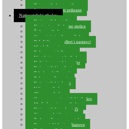
Boje za ribolovnu prihranu
Provjereni recepti prihrane
Natjecateljski ribolov
Natjecateljske stolice
Nastavci za ribolovne stolice
Šteke za ribolov
Gume i sitni pribor za šteku
Držači štapova rolleri i nastavci
Match štapovi
Role za match štapove
Waggleri za match ribolov
Najloni za match/waggler
Natjecateljski najloni
Teleskopski štapovi
Bolognese štapovi
Natjecateljski plovci
Udice za ribolov
Olovo za ribolov
Oprema za natjecateljski ribolov
Mreže čuvarice za ribolov
Natjecateljski podmetači
Sito, posude i kante
Torbe za štapove – match
Rezervni dijelovi za štapove