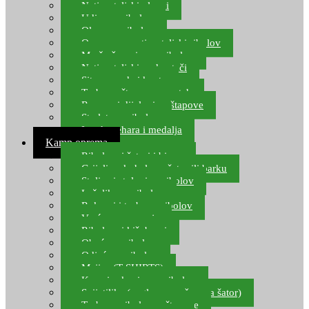
Natjecateljski plovci
Udice za ribolov
Olovo za ribolov
Oprema za natjecateljski ribolov
Mreže čuvarice za ribolov
Natjecateljski podmetači
Sito, posude i kante
Torbe za štapove – match
Rezervni dijelovi za štapove
Starlete za ribolov
Izrada pehara i medalja
Kamp oprema
Ribolovni šatori i bivvy
Grijalice, kuhala za šator ili barku
Stolice i stolovi za ribolov
Ležaljke za ribolov
Ruksaci i torbe za ribolov
Vreće za spavanje
Ribolovni kišobrani
Obuća za ribolov
Odjeća za ribolov
Majice (T-SHIRTS)
Kape i rukavice za ribolov
Svijetiljke (naglavne, ručne, za šator)
Torbe za ribolovne štapove