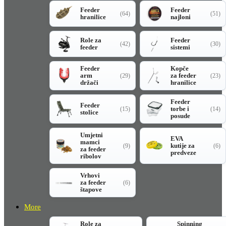
Feeder
Feeder
(64)
(51)
hranilice
najloni
Role za
Feeder
(42)
(30)
feeder
sistemi
Feeder
Kopče
arm
za feeder
(29)
(23)
držači
hranilice
Feeder
Feeder
torbe i
(15)
(14)
stolice
posude
Umjetni
EVA
mamci
kutije za
(9)
(6)
za feeder
predveze
ribolov
Vrhovi
za feeder
(6)
štapove
More
Role za
Spinning