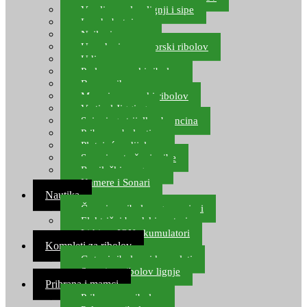
Varalice za lov lignji i sipe
Lov hobotnice
Najloni za more
Upredenice za morski ribolov
Udice za more
Perle za morski ribolov
Brum prihrana za more
Mamci za morski ribolov
Vertical Jigging
Spinning strijelke, brancina
Pribor za bolentino
Plutajuća odijela
Sonari za traženje ribe
Ronilački program
Kamere i Sonari
Nautika
Čamci za ribolov, gumenjaci
Električni brodski motori
Lithium ION akumulatori
Kompleti za ribolov
Gotovi ribolovni kompleti
Setovi za ribolov lignje
Prihrana i mamci
Prihrana za ribolov