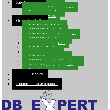
Ribolovne kutije
Transportne kutije za ribolov
Kutije za sitni pribor
Kutije za varalice
Orion pirotehnika
ORION VATROMETI
ORION Zračne bombe
ORION Rakete i raketni setovi
ORION Odašiljači zvuka
Orion Kategorija P1/T1
ORION Vulkani
Orion Kategorija F1
ORION Party pirotehnika
ORION nepirotehnički proizvodi
Start pištolji, streljivo i rakete
Kontakt
Savjeti za ribolov
Akcija
Ribolovne marke u ponudi