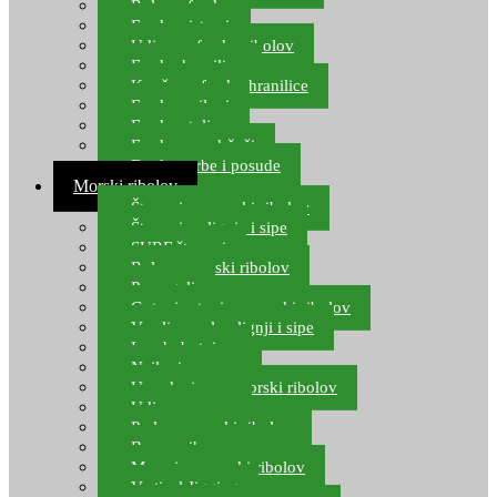
Role za feeder
Feeder sistemi
Udice za feeder ribolov
Feeder hranilice
Kopče za feeder hranilice
Feeder najloni
Feeder stolice
Feeder arm držači
Feeder torbe i posude
Morski ribolov
Štapovi za morski ribolov
Štapovi za lignje i sipe
SURF štapovi
Role za morski ribolov
Parangali
Gotovi setovi za morski ribolov
Varalice za lov lignji i sipe
Lov hobotnice
Najloni za more
Upredenice za morski ribolov
Udice za more
Perle za morski ribolov
Brum prihrana za more
Mamci za morski ribolov
Vertical Jigging