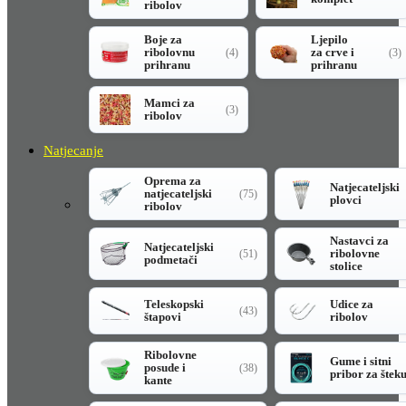
ribolov
Boje za
Ljepilo
ribolovnu
za crve i
(4)
(3)
prihranu
prihranu
Mamci za
(3)
ribolov
Natjecanje
Oprema za
Natjecateljski
natjecateljski
(75)
plovci
ribolov
Nastavci za
Natjecateljski
ribolovne
(51)
podmetači
stolice
Teleskopski
Udice za
(43)
štapovi
ribolov
Ribolovne
Gume i sitni
posude i
(38)
pribor za štek
kante