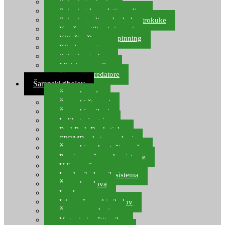
Spinning setovi
Spinning kompleti varalica
Spinning udice, dvokuke, trokuke
Kopče, vrtilice i ringovi
Kliješta, škare za spinning
Ribolov pastrve
Spinning torbe
Mirisi za varalice
Plovci za predatore
Šaranski ribolov
Šaranske role
Šaranski štapovi
Šaranski najloni
Indikatori ugriza
Rod Pod, Banksticks
SPOMB rakete, markeri
Šaranski podmetači, mreže
Pernice za šaranske sisteme
Udice za šarana, amura
Izrada ribolovnih sistema
Šaranska olova
Leadcore
Igle za šaranski ribolov
Špage, upredenice
Vaganje i zaštita ribe