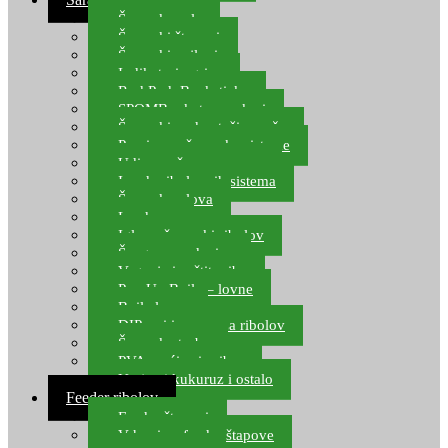
Šaranske role
Šaranski štapovi
Šaranski najloni
Indikatori ugriza
Rod Pod, Banksticks
SPOMB rakete, markeri
Šaranski podmetači, mreže
Pernice za šaranske sisteme
Udice za šarana, amura
Izrada ribolovnih sistema
Šaranska olova
Leadcore
Igle za šaranski ribolov
Špage, upredenice
Vaganje i zaštita ribe
Pop Up Boile – lovne
Boile lovne
DIP-ovi i arome za ribolov
Šaranske torbe
PVA vrećice i pribor
Umjetni kukuruz i ostalo
Feeder ribolov
Feeder štapovi
Vrhovi za feeder štapove