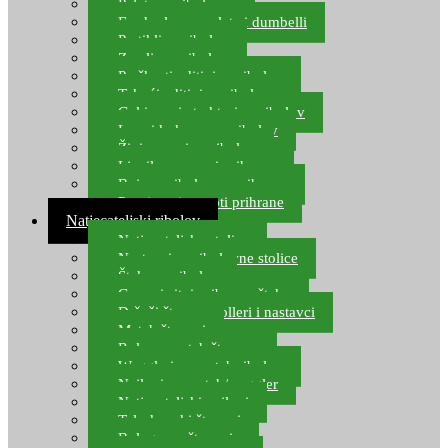
Pelete za ribolov
Feeder lovne pelete i dumbelli
Partikli za ribolov
Zemlja za ribolov
Praškasti aditivi za ribolov
Tekući aditivi za ribolov
Gel i sprej atraktori za ribolov
Lovni kukuruz za ribolov
Živi mamci za ribolov
Ljepilo za crve i prihranu
Boje za ribolovnu prihranu
Provjereni recepti prihrane
Natjecateljski ribolov
Natjecateljske stolice
Nastavci za ribolovne stolice
Šteke za ribolov
Gume i sitni pribor za šteku
Držači štapova rolleri i nastavci
Match štapovi
Role za match štapove
Waggleri za match ribolov
Najloni za match/waggler
Natjecateljski najloni
Teleskopski štapovi
Bolognese štapovi