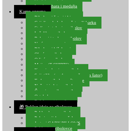
Starlete za ribolov
Izrada pehara i medalja
Kamp oprema
Ribolovni šatori i bivvy
Grijalice, kuhala za šator ili barku
Stolice i stolovi za ribolov
Ležaljke za ribolov
Ruksaci i torbe za ribolov
Vreće za spavanje
Ribolovni kišobrani
Obuća za ribolov
Odjeća za ribolov
Majice (T-SHIRTS)
Kape i rukavice za ribolov
Svijetiljke (naglavne, ručne, za šator)
Torbe za ribolovne štapove
Noževi i alat za ribolov
Čamci za prihranu ribe
Ostala kamp oprema
Dalekozori i optika
🎁 Poklon ideje za ribolovce
Poklon bon za ribolov
Polarizacijske naočale
Jastuci GABY PILLOWS
Pokloni za ribolovce