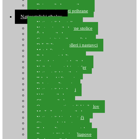
Boje za ribolovnu prihranu
Provjereni recepti prihrane
Natjecateljski ribolov
Natjecateljske stolice
Nastavci za ribolovne stolice
Šteke za ribolov
Gume i sitni pribor za šteku
Držači štapova rolleri i nastavci
Match štapovi
Role za match štapove
Waggleri za match ribolov
Najloni za match/waggler
Natjecateljski najloni
Teleskopski štapovi
Bolognese štapovi
Natjecateljski plovci
Udice za ribolov
Olovo za ribolov
Oprema za natjecateljski ribolov
Mreže čuvarice za ribolov
Natjecateljski podmetači
Sito, posude i kante
Torbe za štapove – match
Rezervni dijelovi za štapove