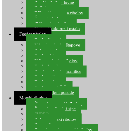
Pop Up Boile – lovne
Boile lovne
DIP-ovi i arome za ribolov
Šaranske torbe
PVA vrećice i pribor
Umjetni kukuruz i ostalo
Feeder ribolov
Feeder štapovi
Vrhovi za feeder štapove
Role za feeder
Feeder sistemi
Udice za feeder ribolov
Feeder hranilice
Kopče za feeder hranilice
Feeder najloni
Feeder stolice
Feeder arm držači
Feeder torbe i posude
Morski ribolov
Štapovi za morski ribolov
Štapovi za lignje i sipe
SURF štapovi
Role za morski ribolov
Parangali
Gotovi setovi za morski ribolov