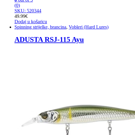
(0)
SKU: 520344
49.99
€
Dodaj u košaricu
Spinning strijelke, brancina
,
Vobleri (Hard Lures)
ADUSTA RSJ-115 Ayu