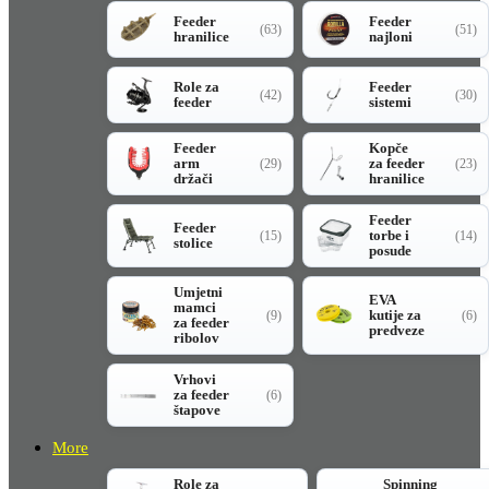
Feeder
Feeder
(63)
(51)
hranilice
najloni
Role za
Feeder
(42)
(30)
feeder
sistemi
Feeder
Kopče
arm
za feeder
(29)
(23)
držači
hranilice
Feeder
Feeder
torbe i
(15)
(14)
stolice
posude
Umjetni
EVA
mamci
kutije za
(9)
(6)
za feeder
predveze
ribolov
Vrhovi
za feeder
(6)
štapove
More
Role za
Spinning