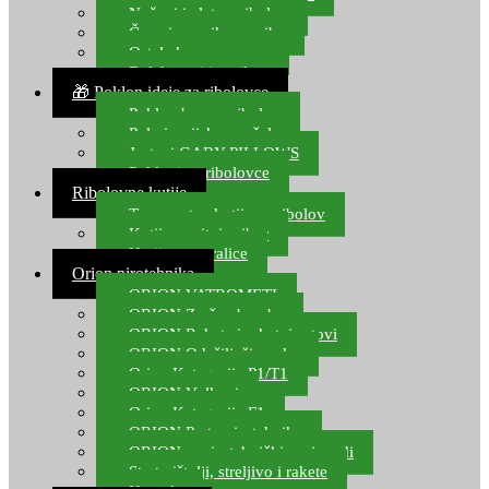
Noževi i alat za ribolov
Čamci za prihranu ribe
Ostala kamp oprema
Dalekozori i optika
🎁 Poklon ideje za ribolovce
Poklon bon za ribolov
Polarizacijske naočale
Jastuci GABY PILLOWS
Pokloni za ribolovce
Ribolovne kutije
Transportne kutije za ribolov
Kutije za sitni pribor
Kutije za varalice
Orion pirotehnika
ORION VATROMETI
ORION Zračne bombe
ORION Rakete i raketni setovi
ORION Odašiljači zvuka
Orion Kategorija P1/T1
ORION Vulkani
Orion Kategorija F1
ORION Party pirotehnika
ORION nepirotehnički proizvodi
Start pištolji, streljivo i rakete