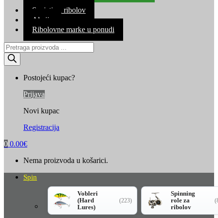
Kontakt
Savjeti za ribolov
Akcija
Ribolovne marke u ponudi
Products
search
Postojeći kupac?
Prijava
Novi kupac
Registracija
0
0.00
€
Nema proizvoda u košarici.
Spin
Vobleri
Spinning
(Hard
role za
(223)
(
Lures)
ribolov