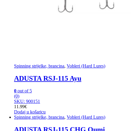
Spinning strijelke, brancina
,
Vobleri (Hard Lures)
ADUSTA RSJ-115 Ayu
0
out of 5
(0)
SKU: 900151
11.99
€
Dodaj u košaricu
Spinning strijelke, brancina
,
Vobleri (Hard Lures)
ADUSTA RSJ-115 CHG Oumi