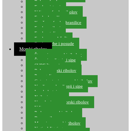
Role za feeder
Feeder sistemi
Udice za feeder ribolov
Feeder hranilice
Kopče za feeder hranilice
Feeder najloni
Feeder stolice
Feeder arm držači
Feeder torbe i posude
Morski ribolov
Štapovi za morski ribolov
Štapovi za lignje i sipe
SURF štapovi
Role za morski ribolov
Parangali
Gotovi setovi za morski ribolov
Varalice za lov lignji i sipe
Lov hobotnice
Najloni za more
Upredenice za morski ribolov
Udice za more
Perle za morski ribolov
Brum prihrana za more
Mamci za morski ribolov
Vertical Jigging