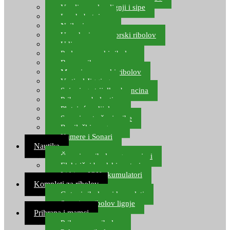
Varalice za lov lignji i sipe
Lov hobotnice
Najloni za more
Upredenice za morski ribolov
Udice za more
Perle za morski ribolov
Brum prihrana za more
Mamci za morski ribolov
Vertical Jigging
Spinning strijelke, brancina
Pribor za bolentino
Plutajuća odijela
Sonari za traženje ribe
Ronilački program
Kamere i Sonari
Nautika
Čamci za ribolov, gumenjaci
Električni brodski motori
Lithium ION akumulatori
Kompleti za ribolov
Gotovi ribolovni kompleti
Setovi za ribolov lignje
Prihrana i mamci
Prihrana za ribolov