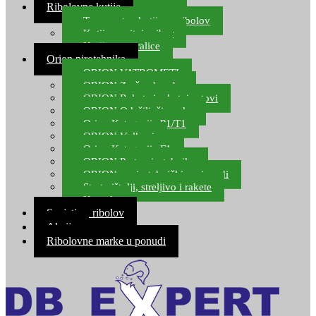
Ribolovne kutije
Transportne kutije za ribolov
Kutije za sitni pribor
Kutije za varalice
Orion pirotehnika
ORION VATROMETI
ORION Zračne bombe
ORION Rakete i raketni setovi
ORION Odašiljači zvuka
Orion Kategorija P1/T1
ORION Vulkani
Orion Kategorija F1
ORION Party pirotehnika
ORION nepirotehnički proizvodi
Start pištolji, streljivo i rakete
Kontakt
Savjeti za ribolov
Akcija
Ribolovne marke u ponudi