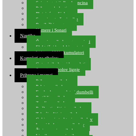
Spinning strijelke, brancina
Pribor za bolentino
Plutajuća odijela
Sonari za traženje ribe
Ronilački program
Kamere i Sonari
Nautika
Čamci za ribolov, gumenjaci
Električni brodski motori
Lithium ION akumulatori
Kompleti za ribolov
Gotovi ribolovni kompleti
Setovi za ribolov lignje
Prihrana i mamci
Prihrana za ribolov
Pelete za ribolov
Feeder lovne pelete i dumbelli
Partikli za ribolov
Zemlja za ribolov
Praškasti aditivi za ribolov
Tekući aditivi za ribolov
Gel i sprej atraktori za ribolov
Lovni kukuruz za ribolov
Živi mamci za ribolov
Ljepilo za crve i prihranu