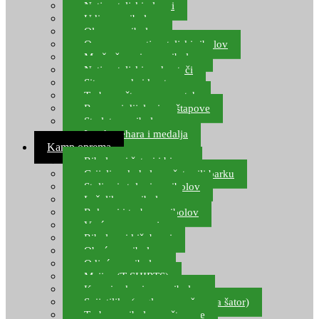
Natjecateljski plovci
Udice za ribolov
Olovo za ribolov
Oprema za natjecateljski ribolov
Mreže čuvarice za ribolov
Natjecateljski podmetači
Sito, posude i kante
Torbe za štapove – match
Rezervni dijelovi za štapove
Starlete za ribolov
Izrada pehara i medalja
Kamp oprema
Ribolovni šatori i bivvy
Grijalice, kuhala za šator ili barku
Stolice i stolovi za ribolov
Ležaljke za ribolov
Ruksaci i torbe za ribolov
Vreće za spavanje
Ribolovni kišobrani
Obuća za ribolov
Odjeća za ribolov
Majice (T-SHIRTS)
Kape i rukavice za ribolov
Svijetiljke (naglavne, ručne, za šator)
Torbe za ribolovne štapove