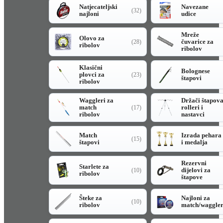
Natjecateljski
Navezane
(32)
najloni
udice
Mreže
Olovo za
čuvarice za
(28)
ribolov
ribolov
Klasični
Bolognese
plovci za
(23)
štapovi
ribolov
Waggleri za
Držači štapov
match
rolleri i
(17)
ribolov
nastavci
Match
Izrada pehara
(15)
štapovi
i medalja
Rezervni
Starlete za
dijelovi za
(10)
ribolov
štapove
Šteke za
Najloni za
(10)
ribolov
match/waggle