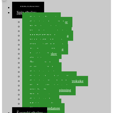
≡ IZBORNIK
Spin ribolov
Spinning štapovi
Spinning role za ribolov
Najloni za spinning
Upredenice za spinning
MADCAT Ribolov soma
Vobleri (Hard Lures)
Silikonci (Soft Lures)
Jig glave za silikonce
Leptiri za ribolov
Glavinjare
Žlice za ribolov
Sajlice za ribolov
Spinning setovi
Spinning kompleti varalica
Spinning udice, dvokuke, trokuke
Kopče, vrtilice i ringovi
Kliješta, škare za spinning
Ribolov pastrve
Spinning torbe
Mirisi za varalice
Plovci za predatore
Šaranski ribolov