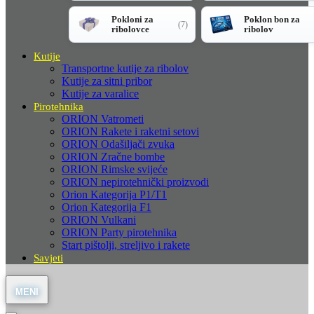
Pokloni za
Poklon bon za
(7)
ribolovce
ribolov
Kutije
Transportne kutije za ribolov
Kutije za sitni pribor
Kutije za varalice
Pirotehnika
ORION Vatrometi
ORION Rakete i raketni setovi
ORION Odašiljači zvuka
ORION Zračne bombe
ORION Rimske svijeće
ORION nepirotehnički proizvodi
Orion Kategorija P1/T1
Orion Kategorija F1
ORION Vulkani
ORION Party pirotehnika
Start pištolji, streljivo i rakete
Savjeti