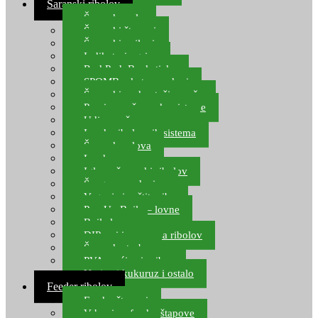
Šaranski ribolov
Šaranske role
Šaranski štapovi
Šaranski najloni
Indikatori ugriza
Rod Pod, Banksticks
SPOMB rakete, markeri
Šaranski podmetači, mreže
Pernice za šaranske sisteme
Udice za šarana, amura
Izrada ribolovnih sistema
Šaranska olova
Leadcore
Igle za šaranski ribolov
Špage, upredenice
Vaganje i zaštita ribe
Pop Up Boile – lovne
Boile lovne
DIP-ovi i arome za ribolov
Šaranske torbe
PVA vrećice i pribor
Umjetni kukuruz i ostalo
Feeder ribolov
Feeder štapovi
Vrhovi za feeder štapove