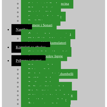
Spinning strijelke, brancina
Pribor za bolentino
Plutajuća odijela
Sonari za traženje ribe
Ronilački program
Kamere i Sonari
Nautika
Čamci za ribolov, gumenjaci
Električni brodski motori
Lithium ION akumulatori
Kompleti za ribolov
Gotovi ribolovni kompleti
Setovi za ribolov lignje
Prihrana i mamci
Prihrana za ribolov
Pelete za ribolov
Feeder lovne pelete i dumbelli
Partikli za ribolov
Zemlja za ribolov
Praškasti aditivi za ribolov
Tekući aditivi za ribolov
Gel i sprej atraktori za ribolov
Lovni kukuruz za ribolov
Živi mamci za ribolov