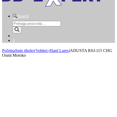
Search
Products
search
0
Početna
Spin ribolov
Vobleri (Hard Lures)
ADUSTA RSJ-115 CHG
Oumi Moroko