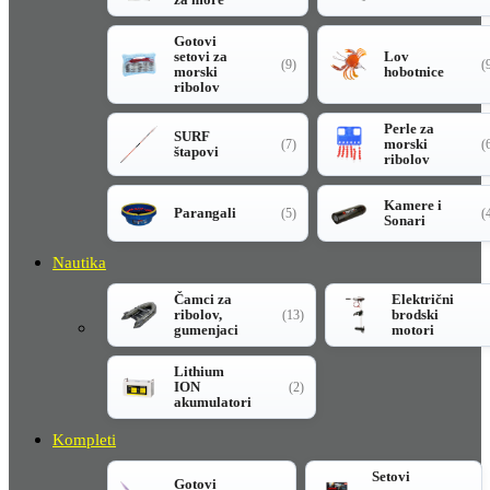
Gotovi
setovi za
Lov
(9)
(
morski
hobotnice
ribolov
Perle za
SURF
morski
(7)
(
štapovi
ribolov
Kamere i
Parangali
(5)
(
Sonari
Nautika
Čamci za
Električni
ribolov,
brodski
(13)
gumenjaci
motori
Lithium
ION
(2)
akumulatori
Kompleti
Setovi
Gotovi