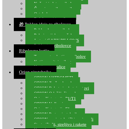
Noževi i alat za ribolov
Čamci za prihranu ribe
Ostala kamp oprema
Dalekozori i optika
🎁 Poklon ideje za ribolovce
Poklon bon za ribolov
Polarizacijske naočale
Jastuci GABY PILLOWS
Pokloni za ribolovce
Ribolovne kutije
Transportne kutije za ribolov
Kutije za sitni pribor
Kutije za varalice
Orion pirotehnika
ORION VATROMETI
ORION Zračne bombe
ORION Rakete i raketni setovi
ORION Odašiljači zvuka
Orion Kategorija P1/T1
ORION Vulkani
Orion Kategorija F1
ORION Party pirotehnika
ORION nepirotehnički proizvodi
Start pištolji, streljivo i rakete