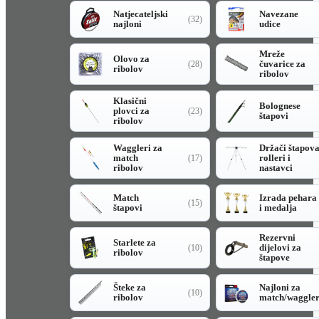
Natjecateljski
Navezane
(32)
najloni
udice
Mreže
Olovo za
čuvarice za
(28)
ribolov
ribolov
Klasični
Bolognese
plovci za
(23)
štapovi
ribolov
Waggleri za
Držači štapov
match
rolleri i
(17)
ribolov
nastavci
Match
Izrada pehara
(15)
štapovi
i medalja
Rezervni
Starlete za
dijelovi za
(10)
ribolov
štapove
Šteke za
Najloni za
(10)
ribolov
match/waggle