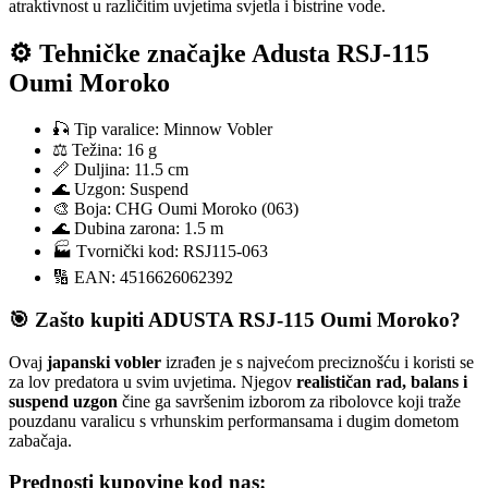
atraktivnost u različitim uvjetima svjetla i bistrine vode.
⚙️ Tehničke značajke Adusta RSJ-115
Oumi Moroko
🎣 Tip varalice: Minnow Vobler
⚖️ Težina: 16 g
📏 Duljina: 11.5 cm
🌊 Uzgon: Suspend
🎨 Boja: CHG Oumi Moroko (063)
🌊 Dubina zarona: 1.5 m
🏭 Tvornički kod: RSJ115-063
🔢 EAN: 4516626062392
🎯 Zašto kupiti ADUSTA RSJ-115 Oumi Moroko?
Ovaj
japanski vobler
izrađen je s najvećom preciznošću i koristi se
za lov predatora u svim uvjetima. Njegov
realističan rad, balans i
suspend uzgon
čine ga savršenim izborom za ribolovce koji traže
pouzdanu varalicu s vrhunskim performansama i dugim dometom
zabačaja.
Prednosti kupovine kod nas: