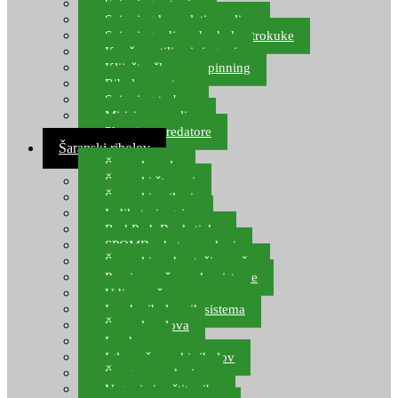
Spinning setovi
Spinning kompleti varalica
Spinning udice, dvokuke, trokuke
Kopče, vrtilice i ringovi
Kliješta, škare za spinning
Ribolov pastrve
Spinning torbe
Mirisi za varalice
Plovci za predatore
Šaranski ribolov
Šaranske role
Šaranski štapovi
Šaranski najloni
Indikatori ugriza
Rod Pod, Banksticks
SPOMB rakete, markeri
Šaranski podmetači, mreže
Pernice za šaranske sisteme
Udice za šarana, amura
Izrada ribolovnih sistema
Šaranska olova
Leadcore
Igle za šaranski ribolov
Špage, upredenice
Vaganje i zaštita ribe