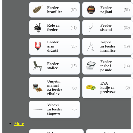
Feeder
Feeder
(60)
(51)
hranilice
najloni
Role za
Feeder
(41)
(30)
feeder
sistemi
Feeder
Kopče
arm
za feeder
(28)
(19)
držači
hranilice
Feeder
Feeder
torbe i
(15)
(14)
stolice
posude
Umjetni
EVA
mamci
kutije za
(9)
(6)
za feeder
predveze
ribolov
Vrhovi
za feeder
(6)
štapove
More