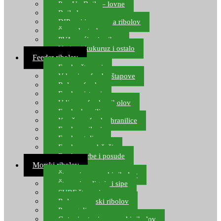
Pop Up Boile – lovne
Boile lovne
DIP-ovi i arome za ribolov
Šaranske torbe
PVA vrećice i pribor
Umjetni kukuruz i ostalo
Feeder ribolov
Feeder štapovi
Vrhovi za feeder štapove
Role za feeder
Feeder sistemi
Udice za feeder ribolov
Feeder hranilice
Kopče za feeder hranilice
Feeder najloni
Feeder stolice
Feeder arm držači
Feeder torbe i posude
Morski ribolov
Štapovi za morski ribolov
Štapovi za lignje i sipe
SURF štapovi
Role za morski ribolov
Parangali
Gotovi setovi za morski ribolov