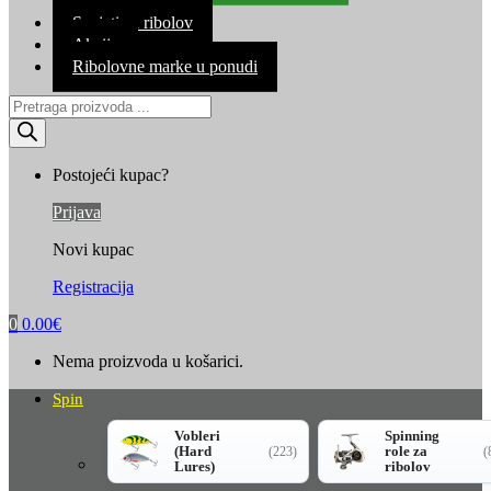
Kontakt
Savjeti za ribolov
Akcija
Ribolovne marke u ponudi
Products
search
Postojeći kupac?
Prijava
Novi kupac
Registracija
0
0.00
€
Nema proizvoda u košarici.
Spin
Vobleri
Spinning
(Hard
role za
(223)
(
Lures)
ribolov