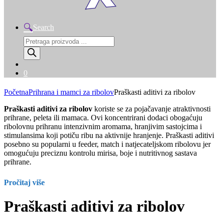
Search
Products
search
0
Početna
Prihrana i mamci za ribolov
Praškasti aditivi za ribolov
Praškasti aditivi za ribolov
koriste se za pojačavanje atraktivnosti
prihrane, peleta ili mamaca. Ovi koncentrirani dodaci obogaćuju
ribolovnu prihranu intenzivnim aromama, hranjivim sastojcima i
stimulansima koji potiču ribu na aktivnije hranjenje. Praškasti aditivi
posebno su popularni u feeder, match i natjecateljskom ribolovu jer
omogućuju preciznu kontrolu mirisa, boje i nutritivnog sastava
prihrane.
Pročitaj više
Praškasti aditivi za ribolov