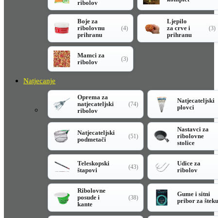
ribolov
Boje za
Ljepilo
ribolovnu
za crve i
(4)
(3)
prihranu
prihranu
Mamci za
(3)
ribolov
Natjecanje
Oprema za
Natjecateljski
natjecateljski
(74)
plovci
ribolov
Nastavci za
Natjecateljski
ribolovne
(51)
podmetači
stolice
Teleskopski
Udice za
(43)
štapovi
ribolov
Ribolovne
Gume i sitni
posude i
(38)
pribor za štek
kante