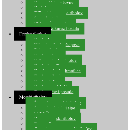
Pop Up Boile – lovne
Boile lovne
DIP-ovi i arome za ribolov
Šaranske torbe
PVA vrećice i pribor
Umjetni kukuruz i ostalo
Feeder ribolov
Feeder štapovi
Vrhovi za feeder štapove
Role za feeder
Feeder sistemi
Udice za feeder ribolov
Feeder hranilice
Kopče za feeder hranilice
Feeder najloni
Feeder stolice
Feeder arm držači
Feeder torbe i posude
Morski ribolov
Štapovi za morski ribolov
Štapovi za lignje i sipe
SURF štapovi
Role za morski ribolov
Parangali
Gotovi setovi za morski ribolov