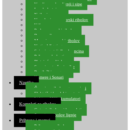
Varalice za lov lignji i sipe
Lov hobotnice
Najloni za more
Upredenice za morski ribolov
Udice za more
Perle za morski ribolov
Brum prihrana za more
Mamci za morski ribolov
Vertical Jigging
Spinning strijelke, brancina
Pribor za bolentino
Plutajuća odijela
Sonari za traženje ribe
Ronilački program
Kamere i Sonari
Nautika
Čamci za ribolov, gumenjaci
Električni brodski motori
Lithium ION akumulatori
Kompleti za ribolov
Gotovi ribolovni kompleti
Setovi za ribolov lignje
Prihrana i mamci
Prihrana za ribolov