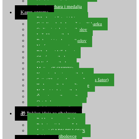
Starlete za ribolov
Izrada pehara i medalja
Kamp oprema
Ribolovni šatori i bivvy
Grijalice, kuhala za šator ili barku
Stolice i stolovi za ribolov
Ležaljke za ribolov
Ruksaci i torbe za ribolov
Vreće za spavanje
Ribolovni kišobrani
Obuća za ribolov
Odjeća za ribolov
Majice (T-SHIRTS)
Kape i rukavice za ribolov
Svijetiljke (naglavne, ručne, za šator)
Torbe za ribolovne štapove
Noževi i alat za ribolov
Čamci za prihranu ribe
Ostala kamp oprema
Dalekozori i optika
🎁 Poklon ideje za ribolovce
Poklon bon za ribolov
Polarizacijske naočale
Jastuci GABY PILLOWS
Pokloni za ribolovce