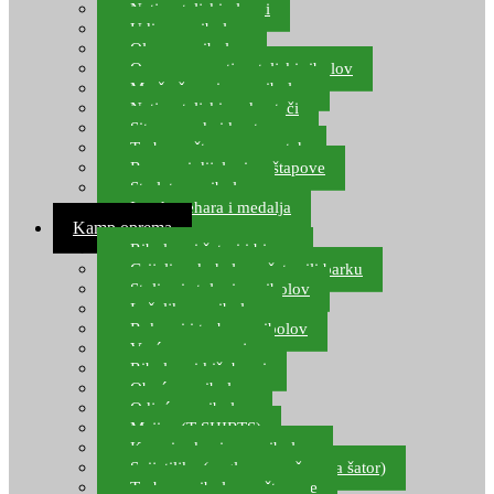
Natjecateljski plovci
Udice za ribolov
Olovo za ribolov
Oprema za natjecateljski ribolov
Mreže čuvarice za ribolov
Natjecateljski podmetači
Sito, posude i kante
Torbe za štapove – match
Rezervni dijelovi za štapove
Starlete za ribolov
Izrada pehara i medalja
Kamp oprema
Ribolovni šatori i bivvy
Grijalice, kuhala za šator ili barku
Stolice i stolovi za ribolov
Ležaljke za ribolov
Ruksaci i torbe za ribolov
Vreće za spavanje
Ribolovni kišobrani
Obuća za ribolov
Odjeća za ribolov
Majice (T-SHIRTS)
Kape i rukavice za ribolov
Svijetiljke (naglavne, ručne, za šator)
Torbe za ribolovne štapove