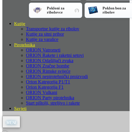
Pokloni za
Poklon bon za
(7)
ribolovce
ribolov
Kutije
Transportne kutije za ribolov
Kutije za sitni pribor
Kutije za varalice
Pirotehnika
ORION Vatrometi
ORION Rakete i raketni setovi
ORION Odašiljači zvuka
ORION Zračne bombe
ORION Rimske svijeće
ORION nepirotehnički proizvodi
Orion Kategorija P1/T1
Orion Kategorija F1
ORION Vulkani
ORION Party pirotehnika
Start pištolji, streljivo i rakete
Savjeti