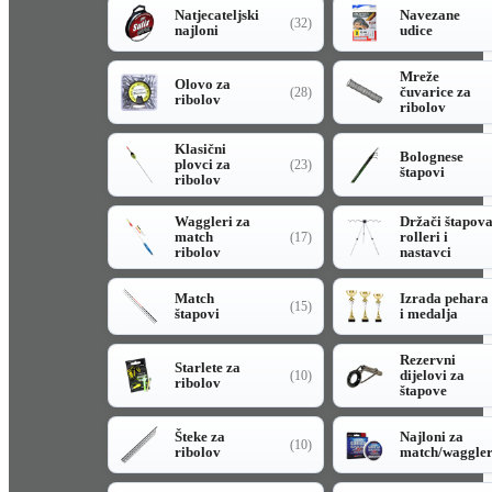
Natjecateljski
Navezane
(32)
najloni
udice
Mreže
Olovo za
čuvarice za
(28)
ribolov
ribolov
Klasični
Bolognese
plovci za
(23)
štapovi
ribolov
Waggleri za
Držači štapov
match
rolleri i
(17)
ribolov
nastavci
Match
Izrada pehara
(15)
štapovi
i medalja
Rezervni
Starlete za
dijelovi za
(10)
ribolov
štapove
Šteke za
Najloni za
(10)
ribolov
match/waggle