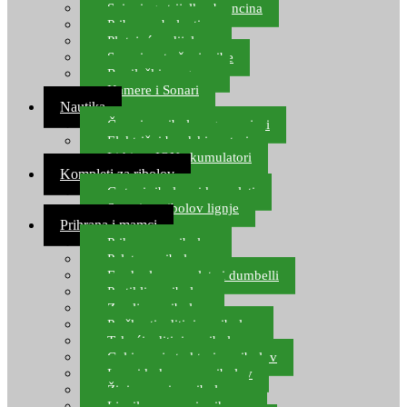
Spinning strijelke, brancina
Pribor za bolentino
Plutajuća odijela
Sonari za traženje ribe
Ronilački program
Kamere i Sonari
Nautika
Čamci za ribolov, gumenjaci
Električni brodski motori
Lithium ION akumulatori
Kompleti za ribolov
Gotovi ribolovni kompleti
Setovi za ribolov lignje
Prihrana i mamci
Prihrana za ribolov
Pelete za ribolov
Feeder lovne pelete i dumbelli
Partikli za ribolov
Zemlja za ribolov
Praškasti aditivi za ribolov
Tekući aditivi za ribolov
Gel i sprej atraktori za ribolov
Lovni kukuruz za ribolov
Živi mamci za ribolov
Ljepilo za crve i prihranu