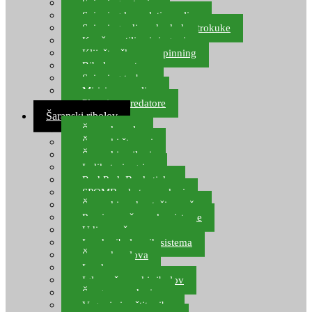
Spinning setovi
Spinning kompleti varalica
Spinning udice, dvokuke, trokuke
Kopče, vrtilice i ringovi
Kliješta, škare za spinning
Ribolov pastrve
Spinning torbe
Mirisi za varalice
Plovci za predatore
Šaranski ribolov
Šaranske role
Šaranski štapovi
Šaranski najloni
Indikatori ugriza
Rod Pod, Banksticks
SPOMB rakete, markeri
Šaranski podmetači, mreže
Pernice za šaranske sisteme
Udice za šarana, amura
Izrada ribolovnih sistema
Šaranska olova
Leadcore
Igle za šaranski ribolov
Špage, upredenice
Vaganje i zaštita ribe