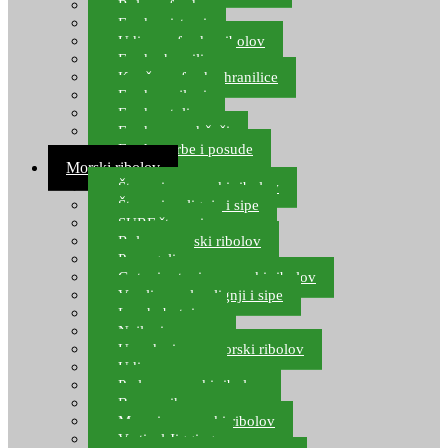
Role za feeder
Feeder sistemi
Udice za feeder ribolov
Feeder hranilice
Kopče za feeder hranilice
Feeder najloni
Feeder stolice
Feeder arm držači
Feeder torbe i posude
Morski ribolov
Štapovi za morski ribolov
Štapovi za lignje i sipe
SURF štapovi
Role za morski ribolov
Parangali
Gotovi setovi za morski ribolov
Varalice za lov lignji i sipe
Lov hobotnice
Najloni za more
Upredenice za morski ribolov
Udice za more
Perle za morski ribolov
Brum prihrana za more
Mamci za morski ribolov
Vertical Jigging