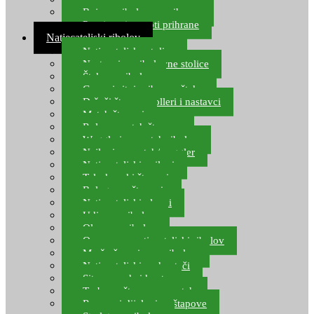
Boje za ribolovnu prihranu
Provjereni recepti prihrane
Natjecateljski ribolov
Natjecateljske stolice
Nastavci za ribolovne stolice
Šteke za ribolov
Gume i sitni pribor za šteku
Držači štapova rolleri i nastavci
Match štapovi
Role za match štapove
Waggleri za match ribolov
Najloni za match/waggler
Natjecateljski najloni
Teleskopski štapovi
Bolognese štapovi
Natjecateljski plovci
Udice za ribolov
Olovo za ribolov
Oprema za natjecateljski ribolov
Mreže čuvarice za ribolov
Natjecateljski podmetači
Sito, posude i kante
Torbe za štapove – match
Rezervni dijelovi za štapove