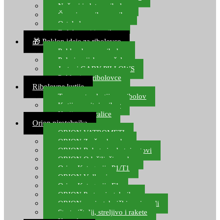
Noževi i alat za ribolov
Čamci za prihranu ribe
Ostala kamp oprema
Dalekozori i optika
🎁 Poklon ideje za ribolovce
Poklon bon za ribolov
Polarizacijske naočale
Jastuci GABY PILLOWS
Pokloni za ribolovce
Ribolovne kutije
Transportne kutije za ribolov
Kutije za sitni pribor
Kutije za varalice
Orion pirotehnika
ORION VATROMETI
ORION Zračne bombe
ORION Rakete i raketni setovi
ORION Odašiljači zvuka
Orion Kategorija P1/T1
ORION Vulkani
Orion Kategorija F1
ORION Party pirotehnika
ORION nepirotehnički proizvodi
Start pištolji, streljivo i rakete