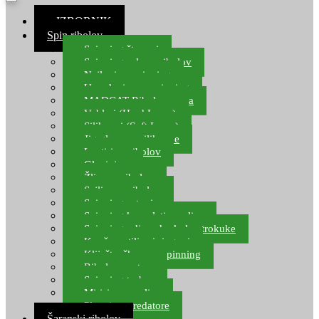
≡ IZBORNIK
Spin ribolov
Spinning štapovi
Spinning role za ribolov
Najloni za spinning
Upredenice za spinning
MADCAT Ribolov soma
Vobleri (Hard Lures)
Silikonci (Soft Lures)
Jig glave za silikonce
Leptiri za ribolov
Glavinjare
Žlice za ribolov
Sajlice za ribolov
Spinning setovi
Spinning kompleti varalica
Spinning udice, dvokuke, trokuke
Kopče, vrtilice i ringovi
Kliješta, škare za spinning
Ribolov pastrve
Spinning torbe
Mirisi za varalice
Plovci za predatore
Šaranski ribolov