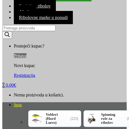
Kontakt
Savjeti za ribolov
Akcija
Ribolovne marke u ponudi
Products
search
Postojeći kupac?
Prijava
Novi kupac
Registracija
0
0.00
€
Nema proizvoda u košarici.
Spin
Vobleri
Spinning
(Hard
role za
(223)
(
Lures)
ribolov