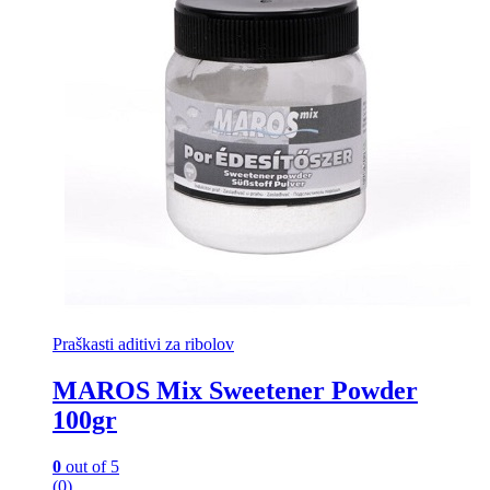
Praškasti aditivi za ribolov
MAROS Mix Sweetener Powder
100gr
0
out of 5
(0)