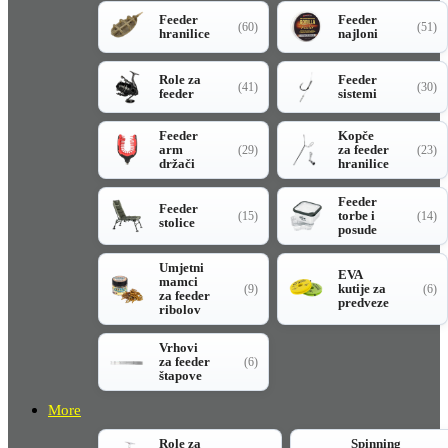
Feeder
Feeder
(60)
(51)
hranilice
najloni
Role za
Feeder
(41)
(30)
feeder
sistemi
Feeder
Kopče
arm
za feeder
(29)
(23)
držači
hranilice
Feeder
Feeder
torbe i
(15)
(14)
stolice
posude
Umjetni
EVA
mamci
kutije za
(9)
(6)
za feeder
predveze
ribolov
Vrhovi
za feeder
(6)
štapove
More
Role za
Spinning