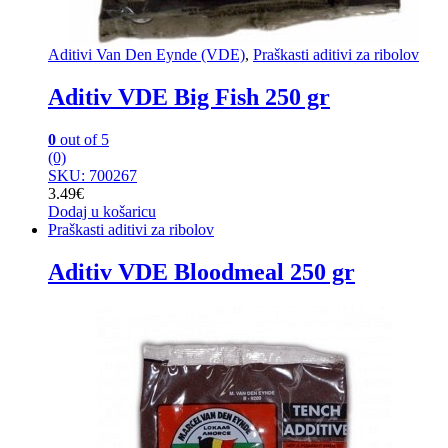
Aditivi Van Den Eynde (VDE)
,
Praškasti aditivi za ribolov
Aditiv VDE Big Fish 250 gr
0
out of 5
(0)
SKU: 700267
3.49
€
Dodaj u košaricu
Praškasti aditivi za ribolov
Aditiv VDE Bloodmeal 250 gr