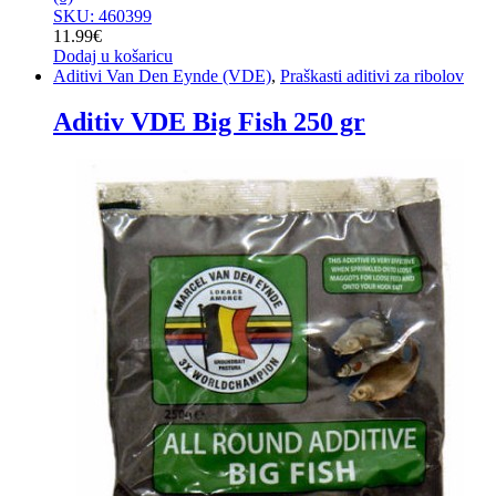
SKU: 460399
11.99
€
Dodaj u košaricu
Aditivi Van Den Eynde (VDE)
,
Praškasti aditivi za ribolov
Aditiv VDE Big Fish 250 gr