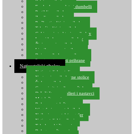
Pelete za ribolov
Feeder lovne pelete i dumbelli
Partikli za ribolov
Zemlja za ribolov
Praškasti aditivi za ribolov
Tekući aditivi za ribolov
Gel i sprej atraktori za ribolov
Lovni kukuruz za ribolov
Živi mamci za ribolov
Ljepilo za crve i prihranu
Boje za ribolovnu prihranu
Provjereni recepti prihrane
Natjecateljski ribolov
Natjecateljske stolice
Nastavci za ribolovne stolice
Šteke za ribolov
Gume i sitni pribor za šteku
Držači štapova rolleri i nastavci
Match štapovi
Role za match štapove
Waggleri za match ribolov
Najloni za match/waggler
Natjecateljski najloni
Teleskopski štapovi
Bolognese štapovi