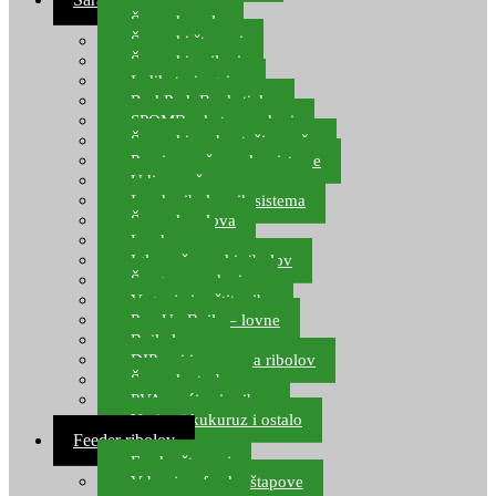
Šaranske role
Šaranski štapovi
Šaranski najloni
Indikatori ugriza
Rod Pod, Banksticks
SPOMB rakete, markeri
Šaranski podmetači, mreže
Pernice za šaranske sisteme
Udice za šarana, amura
Izrada ribolovnih sistema
Šaranska olova
Leadcore
Igle za šaranski ribolov
Špage, upredenice
Vaganje i zaštita ribe
Pop Up Boile – lovne
Boile lovne
DIP-ovi i arome za ribolov
Šaranske torbe
PVA vrećice i pribor
Umjetni kukuruz i ostalo
Feeder ribolov
Feeder štapovi
Vrhovi za feeder štapove