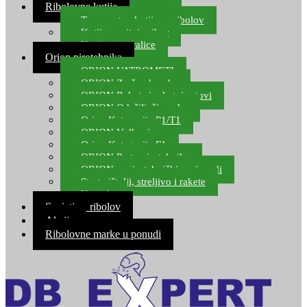
Ribolovne kutije
Transportne kutije za ribolov
Kutije za sitni pribor
Kutije za varalice
Orion pirotehnika
ORION VATROMETI
ORION Zračne bombe
ORION Rakete i raketni setovi
ORION Odašiljači zvuka
Orion Kategorija P1/T1
ORION Vulkani
Orion Kategorija F1
ORION Party pirotehnika
ORION nepirotehnički proizvodi
Start pištolji, streljivo i rakete
Kontakt
Savjeti za ribolov
Akcija
Ribolovne marke u ponudi