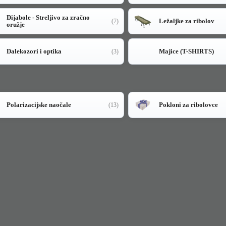
Dijabole - Streljivo za zračno
Ležaljke za ribolov
(7)
oružje
Dalekozori i optika
Majice (T-SHIRTS)
(3)
Polarizacijske naočale
Pokloni za ribolovce
(13)