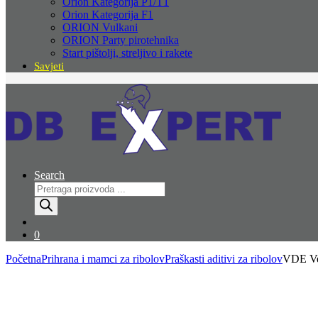
Orion Kategorija P1/T1
Orion Kategorija F1
ORION Vulkani
ORION Party pirotehnika
Start pištolji, streljivo i rakete
Savjeti
Search
Products
search
0
Početna
Prihrana i mamci za ribolov
Praškasti aditivi za ribolov
VDE Ve