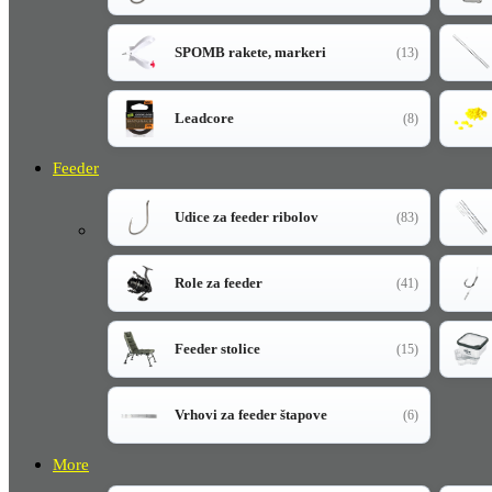
SPOMB rakete, markeri
(13)
Leadcore
(8)
Feeder
Udice za feeder ribolov
(83)
Role za feeder
(41)
Feeder stolice
(15)
Vrhovi za feeder štapove
(6)
More