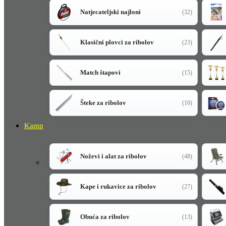
Natjecateljski najloni
(32)
Klasični plovci za ribolov
(23)
Match štapovi
(15)
Šteke za ribolov
(10)
Kamp
Noževi i alat za ribolov
(48)
Kape i rukavice za ribolov
(27)
Obuća za ribolov
(13)