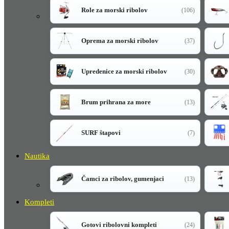
Role za morski ribolov
(106)
Oprema za morski ribolov
(37)
Upredenice za morski ribolov
(30)
Brum prihrana za more
(13)
SURF štapovi
(7)
Nautika
Čamci za ribolov, gumenjaci
(13)
Kompleti
Gotovi ribolovni kompleti
(24)