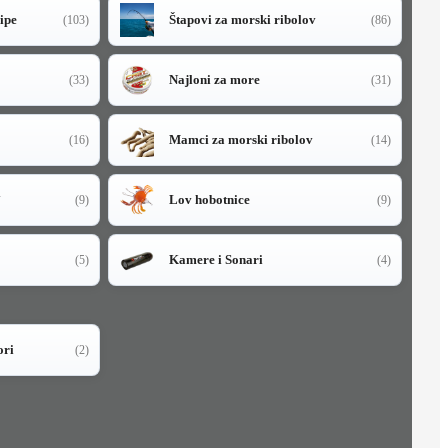
sipe
Štapovi za morski ribolov
(103)
(86)
Najloni za more
(33)
(31)
Mamci za morski ribolov
(16)
(14)
i
Lov hobotnice
(9)
(9)
Kamere i Sonari
(5)
(4)
ori
(2)