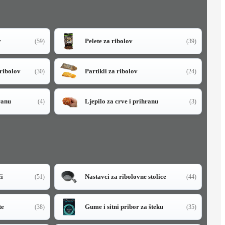
v
Pelete za ribolov
(59)
(39)
 ribolov
Partikli za ribolov
(30)
(24)
ranu
Ljepilo za crve i prihranu
(4)
(3)
či
Nastavci za ribolovne stolice
(51)
(44)
te
Gume i sitni pribor za šteku
(38)
(35)