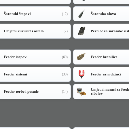
Šaranski štapovi
Šaranska olova
(12)
Umjetni kukuruz i ostalo
Pernice za šaranske sis
(7)
Feeder štapovi
Feeder hranilice
(69)
Feeder sistemi
Feeder arm držači
(30)
Umjetni mamci za feed
Feeder torbe i posude
(14)
ribolov