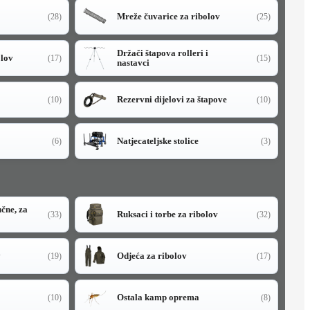
Mreže čuvarice za ribolov
(28)
(25)
Držači štapova rolleri i
olov
(17)
(15)
nastavci
Rezervni dijelovi za štapove
(10)
(10)
Natjecateljske stolice
(6)
(3)
učne, za
Ruksaci i torbe za ribolov
(33)
(32)
y
Odjeća za ribolov
(19)
(17)
Ostala kamp oprema
(10)
(8)