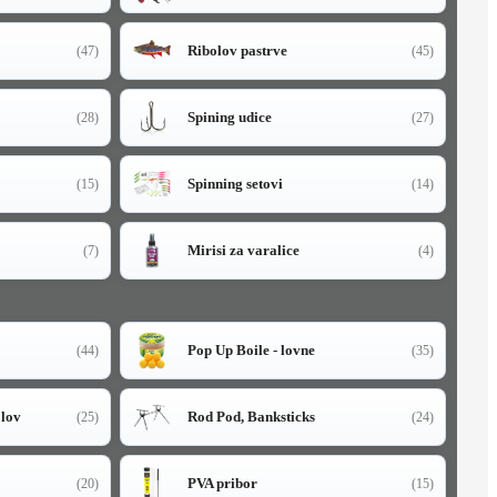
Ribolov pastrve
(47)
(45)
Spining udice
(28)
(27)
Spinning setovi
(15)
(14)
Mirisi za varalice
(7)
(4)
Pop Up Boile - lovne
(44)
(35)
olov
Rod Pod, Banksticks
(25)
(24)
PVA pribor
(20)
(15)