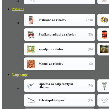
Prihrana
Prihrana za ribolov
(708)
Praškasti aditivi za ribolov
(35)
Zemlja za ribolov
(16)
Mamci za ribolov
(3)
Natjecanje
Oprema za natjecateljski
(74)
ribolov
Teleskopski štapovi
(43)