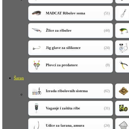
MADCAT Ribolov soma
(51)
Žlice za ribolov
(44)
Jig glave za silikonce
(24)
Plovci za predatore
(9)
Šaran
Izrada ribolovnih sistema
(62)
Vaganje i zaštita ribe
(31)
Udice za šarana, amura
(24)