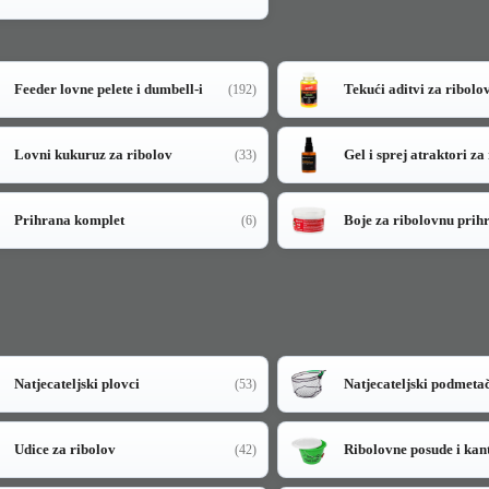
Feeder lovne pelete i dumbell-i
Tekući aditvi za ribolo
(192)
Lovni kukuruz za ribolov
Gel i sprej atraktori za
(33)
Prihrana komplet
Boje za ribolovnu prih
(6)
Natjecateljski plovci
Natjecateljski podmeta
(53)
Udice za ribolov
Ribolovne posude i kan
(42)