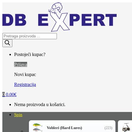
Skip
Skip
to
to
navigation
content
Products
search
Postojeći kupac?
Prijava
Novi kupac
Registracija
0
0.00
€
Nema proizvoda u košarici.
Spin
Vobleri (Hard Lures)
(223)