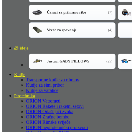
Čamci za prihranu ribe
(7)
Vreće za spavanje
(4)
🎁 ideje
Jastuci GABY PILLOWS
(25)
Kutije
Transportne kutije za ribolov
Kutije za sitni pribor
Kutije za varalice
Pirotehnika
ORION Vatrometi
ORION Rakete i raketni setovi
ORION Odašiljači zvuka
ORION Zračne bombe
ORION Rimske svijeće
ORION nepirotehnički proizvodi