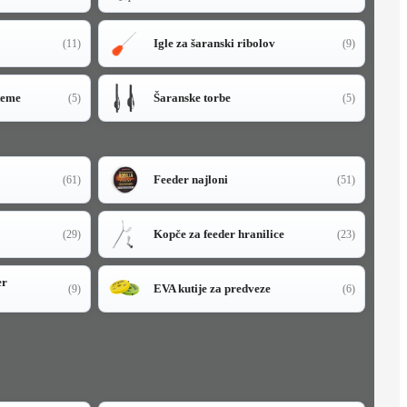
Igle za šaranski ribolov
(11)
(9)
teme
Šaranske torbe
(5)
(5)
Feeder najloni
(61)
(51)
Kopče za feeder hranilice
(29)
(23)
er
EVA kutije za predveze
(9)
(6)