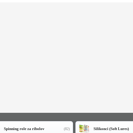
Spinning role za ribolov
Silikonci (Soft Lures)
(82)