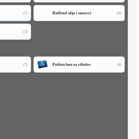
Ballistol ulja i suzavci
(7)
(6)
(3)
Poklon bon za ribolov
(7)
(4)