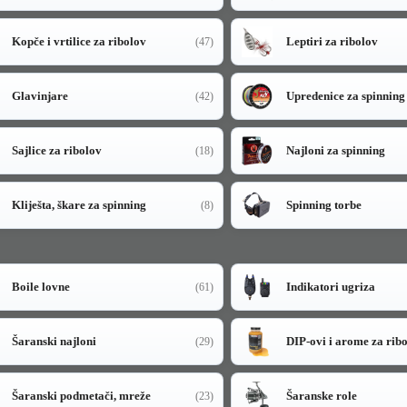
Kopče i vrtilice za ribolov
Leptiri za ribolov
(47)
Glavinjare
Upredenice za spinning
(42)
Sajlice za ribolov
Najloni za spinning
(18)
Kliješta, škare za spinning
Spinning torbe
(8)
Boile lovne
Indikatori ugriza
(61)
Šaranski najloni
DIP-ovi i arome za rib
(29)
Šaranski podmetači, mreže
Šaranske role
(23)