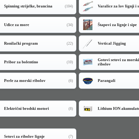
Spinning strijelke, brancina
Varalice za lov lignji i 
(104)
Udice za more
Štapovi za lignje i sipe
(34)
Ronilački program
Vertical Jigging
(22)
Gotovi setovi za morsk
Pribor za bolentino
(10)
ribolov
Perle za morski ribolov
Parangali
(6)
Električni brodski motori
Lithium ION akumulat
(8)
Setovi za ribolov lignje
(7)