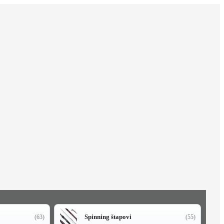
Spinning štapovi
(63)
(55)