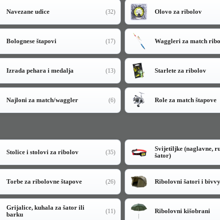
Navezane udice
Olovo za ribolov
(32)
Bolognese štapovi
Waggleri za match rib
(17)
Izrada pehara i medalja
Starlete za ribolov
(13)
Najloni za match/waggler
Role za match štapove
(6)
Svijetiljke (naglavne, r
Stolice i stolovi za ribolov
(35)
šator)
Torbe za ribolovne štapove
Ribolovni šatori i bivv
(26)
Grijalice, kuhala za šator ili
Ribolovni kišobrani
(11)
barku