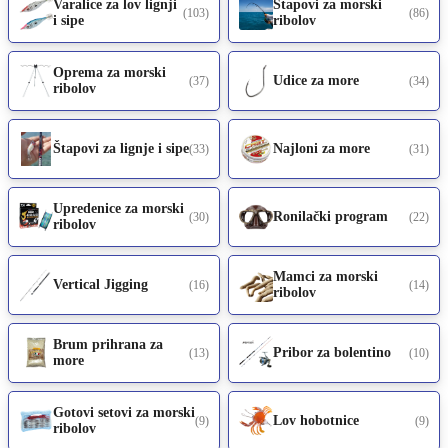
Varalice za lov lignji
Štapovi za morski
(103)
(86)
i sipe
ribolov
Oprema za morski
Udice za more
(37)
(34)
ribolov
Štapovi za lignje i sipe
Najloni za more
(33)
(31)
Upredenice za morski
Ronilački program
(30)
(22)
ribolov
Mamci za morski
Vertical Jigging
(16)
(14)
ribolov
Brum prihrana za
Pribor za bolentino
(13)
(10)
more
Gotovi setovi za morski
Lov hobotnice
(9)
(9)
ribolov