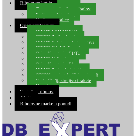
Ribolovne kutije
Transportne kutije za ribolov
Kutije za sitni pribor
Kutije za varalice
Orion pirotehnika
ORION VATROMETI
ORION Zračne bombe
ORION Rakete i raketni setovi
ORION Odašiljači zvuka
Orion Kategorija P1/T1
ORION Vulkani
Orion Kategorija F1
ORION Party pirotehnika
ORION nepirotehnički proizvodi
Start pištolji, streljivo i rakete
Kontakt
Savjeti za ribolov
Akcija
Ribolovne marke u ponudi