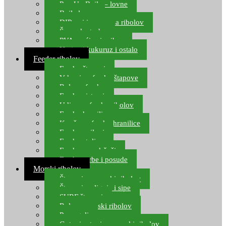
Pop Up Boile – lovne
Boile lovne
DIP-ovi i arome za ribolov
Šaranske torbe
PVA vrećice i pribor
Umjetni kukuruz i ostalo
Feeder ribolov
Feeder štapovi
Vrhovi za feeder štapove
Role za feeder
Feeder sistemi
Udice za feeder ribolov
Feeder hranilice
Kopče za feeder hranilice
Feeder najloni
Feeder stolice
Feeder arm držači
Feeder torbe i posude
Morski ribolov
Štapovi za morski ribolov
Štapovi za lignje i sipe
SURF štapovi
Role za morski ribolov
Parangali
Gotovi setovi za morski ribolov