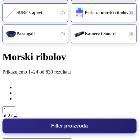
SURF štapovi
Perle za morski ribolov
(7)
(6)
Parangali
Kamere i Sonari
(5)
(4)
Morski ribolov
Prikazujemo 1–24 od 639 rezultata
of 27
→
Filter proizvoda