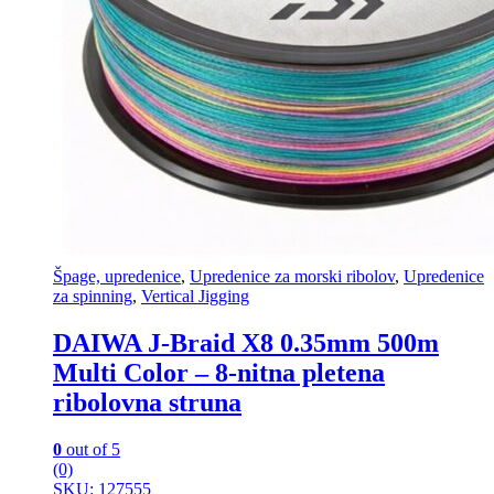
Špage, upredenice
,
Upredenice za morski ribolov
,
Upredenice
za spinning
,
Vertical Jigging
DAIWA J-Braid X8 0.35mm 500m
Multi Color – 8-nitna pletena
ribolovna struna
0
out of 5
(0)
SKU: 127555