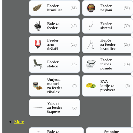
Feeder
Feeder
(61)
(51)
hranilice
najloni
Role za
Feeder
(42)
(30)
feeder
sistemi
Feeder
Kopče
arm
za feeder
(29)
(23)
držači
hranilice
Feeder
Feeder
torbe i
(15)
(14)
stolice
posude
Umjetni
EVA
mamci
kutije za
(9)
(6)
za feeder
predveze
ribolov
Vrhovi
za feeder
(6)
štapove
More
Role za
Spinning