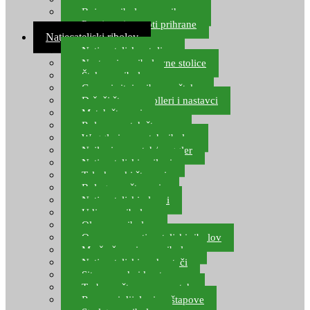
Boje za ribolovnu prihranu
Provjereni recepti prihrane
Natjecateljski ribolov
Natjecateljske stolice
Nastavci za ribolovne stolice
Šteke za ribolov
Gume i sitni pribor za šteku
Držači štapova rolleri i nastavci
Match štapovi
Role za match štapove
Waggleri za match ribolov
Najloni za match/waggler
Natjecateljski najloni
Teleskopski štapovi
Bolognese štapovi
Natjecateljski plovci
Udice za ribolov
Olovo za ribolov
Oprema za natjecateljski ribolov
Mreže čuvarice za ribolov
Natjecateljski podmetači
Sito, posude i kante
Torbe za štapove – match
Rezervni dijelovi za štapove