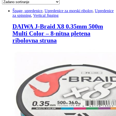
Špage, upredenice
,
Upredenice za morski ribolov
,
Upredenice
za spinning
,
Vertical Jigging
DAIWA J-Braid X8 0.35mm 500m
Multi Color – 8-nitna pletena
ribolovna struna