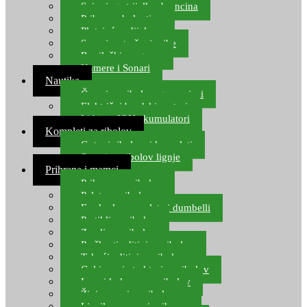
Spinning strijelke, brancina
Pribor za bolentino
Plutajuća odijela
Sonari za traženje ribe
Ronilački program
Kamere i Sonari
Nautika
Čamci za ribolov, gumenjaci
Električni brodski motori
Lithium ION akumulatori
Kompleti za ribolov
Gotovi ribolovni kompleti
Setovi za ribolov lignje
Prihrana i mamci
Prihrana za ribolov
Pelete za ribolov
Feeder lovne pelete i dumbelli
Partikli za ribolov
Zemlja za ribolov
Praškasti aditivi za ribolov
Tekući aditivi za ribolov
Gel i sprej atraktori za ribolov
Lovni kukuruz za ribolov
Živi mamci za ribolov
Ljepilo za crve i prihranu