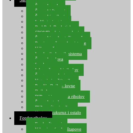
Šaranske role
Šaranski štapovi
Šaranski najloni
Indikatori ugriza
Rod Pod, Banksticks
SPOMB rakete, markeri
Šaranski podmetači, mreže
Pernice za šaranske sisteme
Udice za šarana, amura
Izrada ribolovnih sistema
Šaranska olova
Leadcore
Igle za šaranski ribolov
Špage, upredenice
Vaganje i zaštita ribe
Pop Up Boile – lovne
Boile lovne
DIP-ovi i arome za ribolov
Šaranske torbe
PVA vrećice i pribor
Umjetni kukuruz i ostalo
Feeder ribolov
Feeder štapovi
Vrhovi za feeder štapove