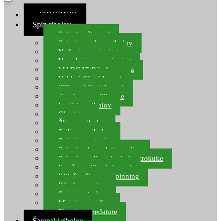
≡ IZBORNIK
Spin ribolov
Spinning štapovi
Spinning role za ribolov
Najloni za spinning
Upredenice za spinning
MADCAT Ribolov soma
Vobleri (Hard Lures)
Silikonci (Soft Lures)
Jig glave za silikonce
Leptiri za ribolov
Glavinjare
Žlice za ribolov
Sajlice za ribolov
Spinning setovi
Spinning kompleti varalica
Spinning udice, dvokuke, trokuke
Kopče, vrtilice i ringovi
Kliješta, škare za spinning
Ribolov pastrve
Spinning torbe
Mirisi za varalice
Plovci za predatore
Šaranski ribolov