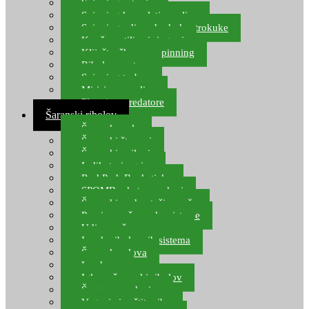
Spinning setovi
Spinning kompleti varalica
Spinning udice, dvokuke, trokuke
Kopče, vrtilice i ringovi
Kliješta, škare za spinning
Ribolov pastrve
Spinning torbe
Mirisi za varalice
Plovci za predatore
Šaranski ribolov
Šaranske role
Šaranski štapovi
Šaranski najloni
Indikatori ugriza
Rod Pod, Banksticks
SPOMB rakete, markeri
Šaranski podmetači, mreže
Pernice za šaranske sisteme
Udice za šarana, amura
Izrada ribolovnih sistema
Šaranska olova
Leadcore
Igle za šaranski ribolov
Špage, upredenice
Vaganje i zaštita ribe