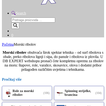
Search
Products
search
0
Početna
Morski ribolov
Morski ribolov
obuhvaća širok spektar tehnika – od surf ribolova s
obale, preko ribolova lignji i sipa, do panule i ribolova iz plovila. U
DB EXPERT webshopu pronaći ćete kompletnu opremu za ribolov
na moru: štapove, role, varalice, skosavice, olova i dodatni pribor
prilagođen različitim uvjetima i tehnikama.
Pročitaj više
Role za morski
Spinning strijelke,
(106)
(104)
ribolov
brancina