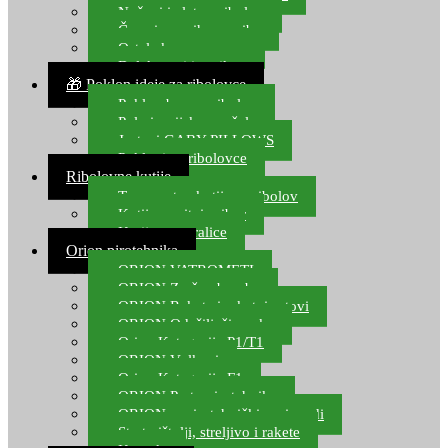
Noževi i alat za ribolov
Čamci za prihranu ribe
Ostala kamp oprema
Dalekozori i optika
🎁 Poklon ideje za ribolovce
Poklon bon za ribolov
Polarizacijske naočale
Jastuci GABY PILLOWS
Pokloni za ribolovce
Ribolovne kutije
Transportne kutije za ribolov
Kutije za sitni pribor
Kutije za varalice
Orion pirotehnika
ORION VATROMETI
ORION Zračne bombe
ORION Rakete i raketni setovi
ORION Odašiljači zvuka
Orion Kategorija P1/T1
ORION Vulkani
Orion Kategorija F1
ORION Party pirotehnika
ORION nepirotehnički proizvodi
Start pištolji, streljivo i rakete