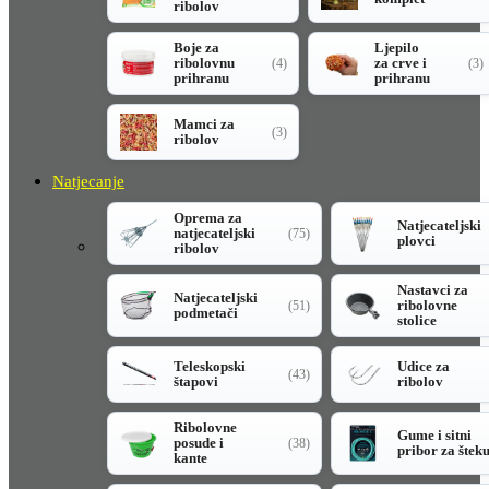
ribolov
Boje za
Ljepilo
ribolovnu
za crve i
(4)
(3)
prihranu
prihranu
Mamci za
(3)
ribolov
Natjecanje
Oprema za
Natjecateljski
natjecateljski
(75)
plovci
ribolov
Nastavci za
Natjecateljski
ribolovne
(51)
podmetači
stolice
Teleskopski
Udice za
(43)
štapovi
ribolov
Ribolovne
Gume i sitni
posude i
(38)
pribor za štek
kante