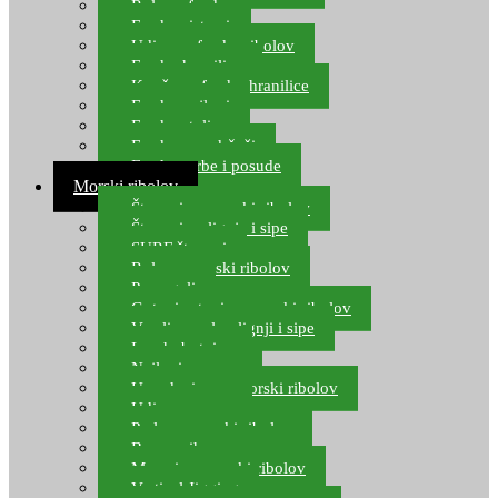
Role za feeder
Feeder sistemi
Udice za feeder ribolov
Feeder hranilice
Kopče za feeder hranilice
Feeder najloni
Feeder stolice
Feeder arm držači
Feeder torbe i posude
Morski ribolov
Štapovi za morski ribolov
Štapovi za lignje i sipe
SURF štapovi
Role za morski ribolov
Parangali
Gotovi setovi za morski ribolov
Varalice za lov lignji i sipe
Lov hobotnice
Najloni za more
Upredenice za morski ribolov
Udice za more
Perle za morski ribolov
Brum prihrana za more
Mamci za morski ribolov
Vertical Jigging