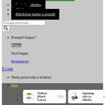
Kontakt
Savjeti za ribolov
Akcija
Ribolovne marke u ponudi
Products
search
Postojeći kupac?
Prijava
Novi kupac
Registracija
0
0.00
€
Nema proizvoda u košarici.
Spin
Vobleri
Spinning
(Hard
role za
(223)
(
Lures)
ribolov