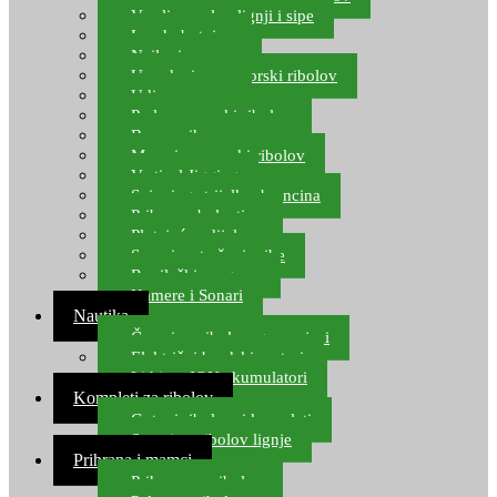
Varalice za lov lignji i sipe
Lov hobotnice
Najloni za more
Upredenice za morski ribolov
Udice za more
Perle za morski ribolov
Brum prihrana za more
Mamci za morski ribolov
Vertical Jigging
Spinning strijelke, brancina
Pribor za bolentino
Plutajuća odijela
Sonari za traženje ribe
Ronilački program
Kamere i Sonari
Nautika
Čamci za ribolov, gumenjaci
Električni brodski motori
Lithium ION akumulatori
Kompleti za ribolov
Gotovi ribolovni kompleti
Setovi za ribolov lignje
Prihrana i mamci
Prihrana za ribolov