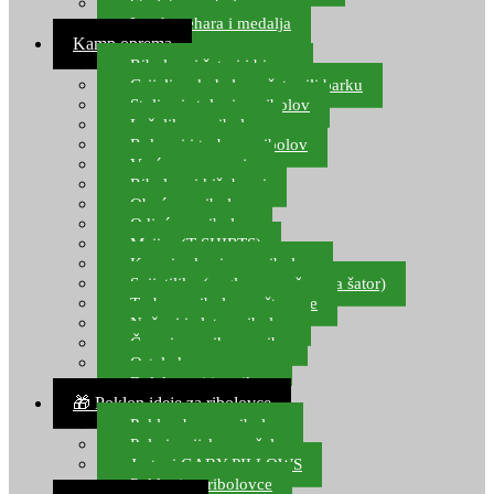
Starlete za ribolov
Izrada pehara i medalja
Kamp oprema
Ribolovni šatori i bivvy
Grijalice, kuhala za šator ili barku
Stolice i stolovi za ribolov
Ležaljke za ribolov
Ruksaci i torbe za ribolov
Vreće za spavanje
Ribolovni kišobrani
Obuća za ribolov
Odjeća za ribolov
Majice (T-SHIRTS)
Kape i rukavice za ribolov
Svijetiljke (naglavne, ručne, za šator)
Torbe za ribolovne štapove
Noževi i alat za ribolov
Čamci za prihranu ribe
Ostala kamp oprema
Dalekozori i optika
🎁 Poklon ideje za ribolovce
Poklon bon za ribolov
Polarizacijske naočale
Jastuci GABY PILLOWS
Pokloni za ribolovce