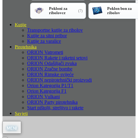
Pokloni za
Poklon bon za
(7)
ribolovce
ribolov
Kutije
Transportne kutije za ribolov
Kutije za sitni pribor
Kutije za varalice
Pirotehnika
ORION Vatrometi
ORION Rakete i raketni setovi
ORION Odašiljači zvuka
ORION Zračne bombe
ORION Rimske svijeće
ORION nepirotehnički proizvodi
Orion Kategorija P1/T1
Orion Kategorija F1
ORION Vulkani
ORION Party pirotehnika
Start pištolji, streljivo i rakete
Savjeti