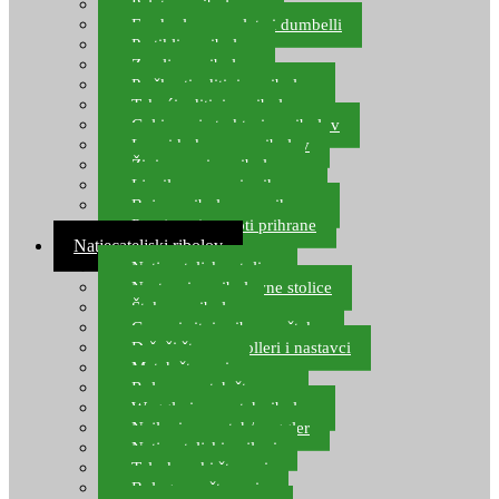
Pelete za ribolov
Feeder lovne pelete i dumbelli
Partikli za ribolov
Zemlja za ribolov
Praškasti aditivi za ribolov
Tekući aditivi za ribolov
Gel i sprej atraktori za ribolov
Lovni kukuruz za ribolov
Živi mamci za ribolov
Ljepilo za crve i prihranu
Boje za ribolovnu prihranu
Provjereni recepti prihrane
Natjecateljski ribolov
Natjecateljske stolice
Nastavci za ribolovne stolice
Šteke za ribolov
Gume i sitni pribor za šteku
Držači štapova rolleri i nastavci
Match štapovi
Role za match štapove
Waggleri za match ribolov
Najloni za match/waggler
Natjecateljski najloni
Teleskopski štapovi
Bolognese štapovi