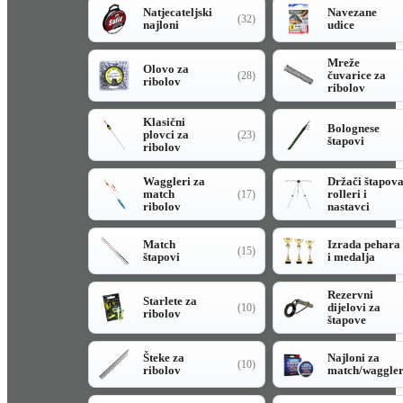
Natjecateljski
Navezane
(32)
najloni
udice
Mreže
Olovo za
čuvarice za
(28)
ribolov
ribolov
Klasični
Bolognese
plovci za
(23)
štapovi
ribolov
Waggleri za
Držači štapov
match
rolleri i
(17)
ribolov
nastavci
Match
Izrada pehara
(15)
štapovi
i medalja
Rezervni
Starlete za
dijelovi za
(10)
ribolov
štapove
Šteke za
Najloni za
(10)
ribolov
match/waggle