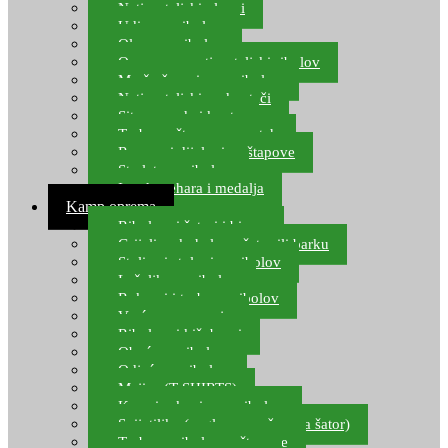
Natjecateljski plovci
Udice za ribolov
Olovo za ribolov
Oprema za natjecateljski ribolov
Mreže čuvarice za ribolov
Natjecateljski podmetači
Sito, posude i kante
Torbe za štapove – match
Rezervni dijelovi za štapove
Starlete za ribolov
Izrada pehara i medalja
Kamp oprema
Ribolovni šatori i bivvy
Grijalice, kuhala za šator ili barku
Stolice i stolovi za ribolov
Ležaljke za ribolov
Ruksaci i torbe za ribolov
Vreće za spavanje
Ribolovni kišobrani
Obuća za ribolov
Odjeća za ribolov
Majice (T-SHIRTS)
Kape i rukavice za ribolov
Svijetiljke (naglavne, ručne, za šator)
Torbe za ribolovne štapove