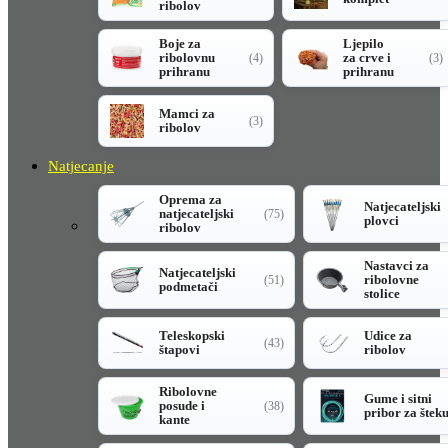
ribolov
Boje za
Ljepilo
ribolovnu
za crve i
(4)
(3)
prihranu
prihranu
Mamci za
(3)
ribolov
Natjecanje
Oprema za
Natjecateljski
natjecateljski
(75)
plovci
ribolov
Nastavci za
Natjecateljski
ribolovne
(51)
podmetači
stolice
Teleskopski
Udice za
(43)
štapovi
ribolov
Ribolovne
Gume i sitni
posude i
(38)
pribor za štek
kante