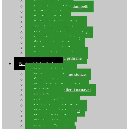
Pelete za ribolov
Feeder lovne pelete i dumbelli
Partikli za ribolov
Zemlja za ribolov
Praškasti aditivi za ribolov
Tekući aditivi za ribolov
Gel i sprej atraktori za ribolov
Lovni kukuruz za ribolov
Živi mamci za ribolov
Ljepilo za crve i prihranu
Boje za ribolovnu prihranu
Provjereni recepti prihrane
Natjecateljski ribolov
Natjecateljske stolice
Nastavci za ribolovne stolice
Šteke za ribolov
Gume i sitni pribor za šteku
Držači štapova rolleri i nastavci
Match štapovi
Role za match štapove
Waggleri za match ribolov
Najloni za match/waggler
Natjecateljski najloni
Teleskopski štapovi
Bolognese štapovi