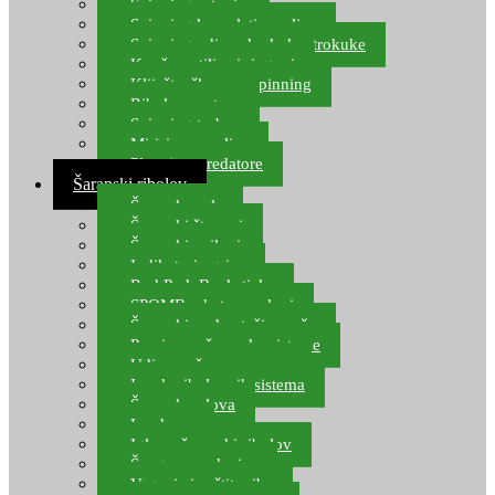
Spinning setovi
Spinning kompleti varalica
Spinning udice, dvokuke, trokuke
Kopče, vrtilice i ringovi
Kliješta, škare za spinning
Ribolov pastrve
Spinning torbe
Mirisi za varalice
Plovci za predatore
Šaranski ribolov
Šaranske role
Šaranski štapovi
Šaranski najloni
Indikatori ugriza
Rod Pod, Banksticks
SPOMB rakete, markeri
Šaranski podmetači, mreže
Pernice za šaranske sisteme
Udice za šarana, amura
Izrada ribolovnih sistema
Šaranska olova
Leadcore
Igle za šaranski ribolov
Špage, upredenice
Vaganje i zaštita ribe