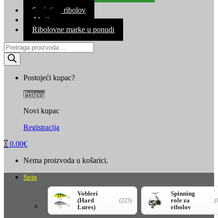
Kontakt
Savjeti za ribolov
Akcija
Ribolovne marke u ponudi
Products
search
Postojeći kupac?
Prijava
Novi kupac
Registracija
0
0.00
€
Nema proizvoda u košarici.
Spin
Vobleri
Spinning
(Hard
role za
(223)
(
Lures)
ribolov