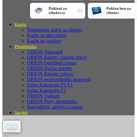
Pokloni za
Poklon bon za
(7)
ribolovce
ribolov
Kutije
Transportne kutije za ribolov
Kutije za sitni pribor
Kutije za varalice
Pirotehnika
ORION Vatrometi
ORION Rakete i raketni setovi
ORION Odašiljači zvuka
ORION Zračne bombe
ORION Rimske svijeće
ORION nepirotehnički proizvodi
Orion Kategorija P1/T1
Orion Kategorija F1
ORION Vulkani
ORION Party pirotehnika
Start pištolji, streljivo i rakete
Savjeti