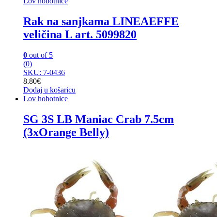
Lov hobotnice
Rak na sanjkama LINEAEFFE
veličina L art. 5099820
0
out of 5
(0)
SKU: 7-0436
8.80
€
Dodaj u košaricu
Lov hobotnice
SG 3S LB Maniac Crab 7.5cm
(3xOrange Belly)