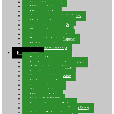
Natjecateljski plovci
Udice za ribolov
Olovo za ribolov
Oprema za natjecateljski ribolov
Mreže čuvarice za ribolov
Natjecateljski podmetači
Sito, posude i kante
Torbe za štapove – match
Rezervni dijelovi za štapove
Starlete za ribolov
Izrada pehara i medalja
Kamp oprema
Ribolovni šatori i bivvy
Grijalice, kuhala za šator ili barku
Stolice i stolovi za ribolov
Ležaljke za ribolov
Ruksaci i torbe za ribolov
Vreće za spavanje
Ribolovni kišobrani
Obuća za ribolov
Odjeća za ribolov
Majice (T-SHIRTS)
Kape i rukavice za ribolov
Svijetiljke (naglavne, ručne, za šator)
Torbe za ribolovne štapove