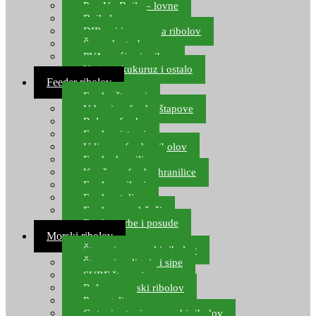
Pop Up Boile – lovne
Boile lovne
DIP-ovi i arome za ribolov
Šaranske torbe
PVA vrećice i pribor
Umjetni kukuruz i ostalo
Feeder ribolov
Feeder štapovi
Vrhovi za feeder štapove
Role za feeder
Feeder sistemi
Udice za feeder ribolov
Feeder hranilice
Kopče za feeder hranilice
Feeder najloni
Feeder stolice
Feeder arm držači
Feeder torbe i posude
Morski ribolov
Štapovi za morski ribolov
Štapovi za lignje i sipe
SURF štapovi
Role za morski ribolov
Parangali
Gotovi setovi za morski ribolov