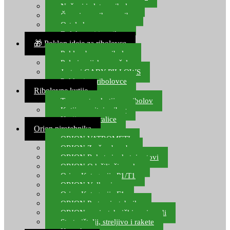
Noževi i alat za ribolov
Čamci za prihranu ribe
Ostala kamp oprema
Dalekozori i optika
🎁 Poklon ideje za ribolovce
Poklon bon za ribolov
Polarizacijske naočale
Jastuci GABY PILLOWS
Pokloni za ribolovce
Ribolovne kutije
Transportne kutije za ribolov
Kutije za sitni pribor
Kutije za varalice
Orion pirotehnika
ORION VATROMETI
ORION Zračne bombe
ORION Rakete i raketni setovi
ORION Odašiljači zvuka
Orion Kategorija P1/T1
ORION Vulkani
Orion Kategorija F1
ORION Party pirotehnika
ORION nepirotehnički proizvodi
Start pištolji, streljivo i rakete