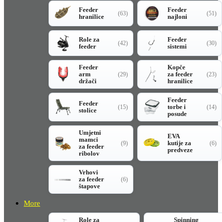
Feeder
Feeder
(63)
(51)
hranilice
najloni
Role za
Feeder
(42)
(30)
feeder
sistemi
Feeder
Kopče
arm
za feeder
(29)
(23)
držači
hranilice
Feeder
Feeder
torbe i
(15)
(14)
stolice
posude
Umjetni
EVA
mamci
kutije za
(9)
(6)
za feeder
predveze
ribolov
Vrhovi
za feeder
(6)
štapove
More
Role za
Spinning