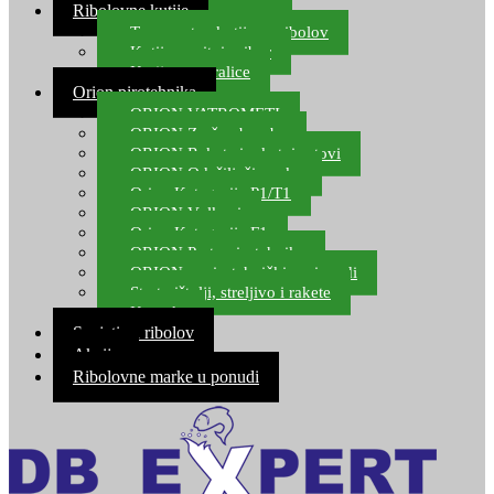
Ribolovne kutije
Transportne kutije za ribolov
Kutije za sitni pribor
Kutije za varalice
Orion pirotehnika
ORION VATROMETI
ORION Zračne bombe
ORION Rakete i raketni setovi
ORION Odašiljači zvuka
Orion Kategorija P1/T1
ORION Vulkani
Orion Kategorija F1
ORION Party pirotehnika
ORION nepirotehnički proizvodi
Start pištolji, streljivo i rakete
Kontakt
Savjeti za ribolov
Akcija
Ribolovne marke u ponudi