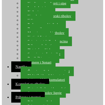
Varalice za lov lignji i sipe
Lov hobotnice
Najloni za more
Upredenice za morski ribolov
Udice za more
Perle za morski ribolov
Brum prihrana za more
Mamci za morski ribolov
Vertical Jigging
Spinning strijelke, brancina
Pribor za bolentino
Plutajuća odijela
Sonari za traženje ribe
Ronilački program
Kamere i Sonari
Nautika
Čamci za ribolov, gumenjaci
Električni brodski motori
Lithium ION akumulatori
Kompleti za ribolov
Gotovi ribolovni kompleti
Setovi za ribolov lignje
Prihrana i mamci
Prihrana za ribolov