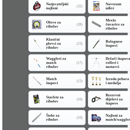
Natjecateljski
Navezane
(32)
najloni
udice
Mreže
Olovo za
čuvarice za
(28)
ribolov
ribolov
Klasični
Bolognese
plovci za
(23)
štapovi
ribolov
Waggleri za
Držači štapov
match
rolleri i
(17)
ribolov
nastavci
Match
Izrada pehara
(15)
štapovi
i medalja
Rezervni
Starlete za
dijelovi za
(10)
ribolov
štapove
Šteke za
Najloni za
(10)
ribolov
match/waggle