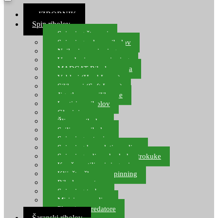
≡ IZBORNIK
Spin ribolov
Spinning štapovi
Spinning role za ribolov
Najloni za spinning
Upredenice za spinning
MADCAT Ribolov soma
Vobleri (Hard Lures)
Silikonci (Soft Lures)
Jig glave za silikonce
Leptiri za ribolov
Glavinjare
Žlice za ribolov
Sajlice za ribolov
Spinning setovi
Spinning kompleti varalica
Spinning udice, dvokuke, trokuke
Kopče, vrtilice i ringovi
Kliješta, škare za spinning
Ribolov pastrve
Spinning torbe
Mirisi za varalice
Plovci za predatore
Šaranski ribolov