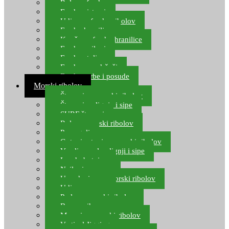
Role za feeder
Feeder sistemi
Udice za feeder ribolov
Feeder hranilice
Kopče za feeder hranilice
Feeder najloni
Feeder stolice
Feeder arm držači
Feeder torbe i posude
Morski ribolov
Štapovi za morski ribolov
Štapovi za lignje i sipe
SURF štapovi
Role za morski ribolov
Parangali
Gotovi setovi za morski ribolov
Varalice za lov lignji i sipe
Lov hobotnice
Najloni za more
Upredenice za morski ribolov
Udice za more
Perle za morski ribolov
Brum prihrana za more
Mamci za morski ribolov
Vertical Jigging