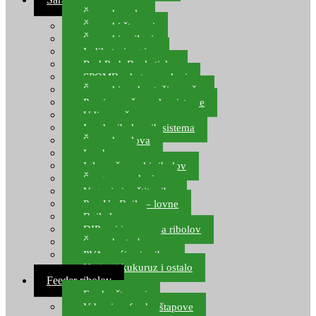
Šaranske role
Šaranski štapovi
Šaranski najloni
Indikatori ugriza
Rod Pod, Banksticks
SPOMB rakete, markeri
Šaranski podmetači, mreže
Pernice za šaranske sisteme
Udice za šarana, amura
Izrada ribolovnih sistema
Šaranska olova
Leadcore
Igle za šaranski ribolov
Špage, upredenice
Vaganje i zaštita ribe
Pop Up Boile – lovne
Boile lovne
DIP-ovi i arome za ribolov
Šaranske torbe
PVA vrećice i pribor
Umjetni kukuruz i ostalo
Feeder ribolov
Feeder štapovi
Vrhovi za feeder štapove