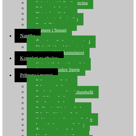
Spinning strijelke, brancina
Pribor za bolentino
Plutajuća odijela
Sonari za traženje ribe
Ronilački program
Kamere i Sonari
Nautika
Čamci za ribolov, gumenjaci
Električni brodski motori
Lithium ION akumulatori
Kompleti za ribolov
Gotovi ribolovni kompleti
Setovi za ribolov lignje
Prihrana i mamci
Prihrana za ribolov
Pelete za ribolov
Feeder lovne pelete i dumbelli
Partikli za ribolov
Zemlja za ribolov
Praškasti aditivi za ribolov
Tekući aditivi za ribolov
Gel i sprej atraktori za ribolov
Lovni kukuruz za ribolov
Živi mamci za ribolov
Ljepilo za crve i prihranu