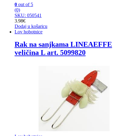
0
out of 5
(0)
SKU: 050541
3.98
€
Dodaj u košaricu
Lov hobotnice
Rak na sanjkama LINEAEFFE
veličina L art. 5099820