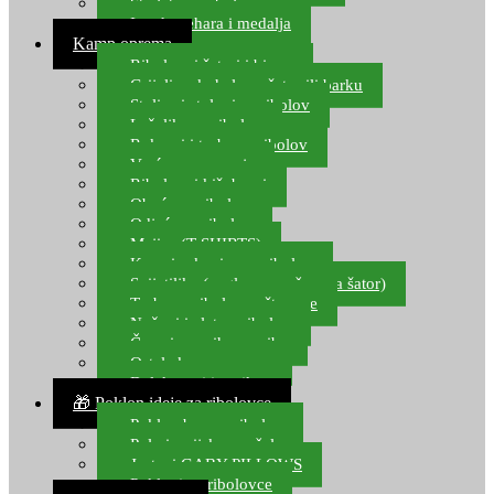
Starlete za ribolov
Izrada pehara i medalja
Kamp oprema
Ribolovni šatori i bivvy
Grijalice, kuhala za šator ili barku
Stolice i stolovi za ribolov
Ležaljke za ribolov
Ruksaci i torbe za ribolov
Vreće za spavanje
Ribolovni kišobrani
Obuća za ribolov
Odjeća za ribolov
Majice (T-SHIRTS)
Kape i rukavice za ribolov
Svijetiljke (naglavne, ručne, za šator)
Torbe za ribolovne štapove
Noževi i alat za ribolov
Čamci za prihranu ribe
Ostala kamp oprema
Dalekozori i optika
🎁 Poklon ideje za ribolovce
Poklon bon za ribolov
Polarizacijske naočale
Jastuci GABY PILLOWS
Pokloni za ribolovce