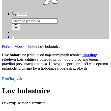
Search
Products
search
0
Početna
Morski ribolov
Lov hobotnice
Lov hobotnice
jedna je od najzanimljivijih tehnika
morskog
ribolova
koja zahtijeva poseban pribor, dobru procjenu terena i
pravilnu prezentaciju mamca. U ovoj kategoriji pronaći ćete opremu
prilagođenu ciljano lovu hobotnice s obale ili iz plovila.
Pročitaj više
Lov hobotnice
Prikazuje se svih 9 rezultata