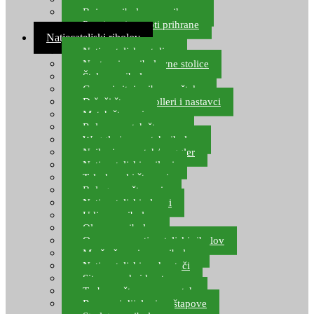
Boje za ribolovnu prihranu
Provjereni recepti prihrane
Natjecateljski ribolov
Natjecateljske stolice
Nastavci za ribolovne stolice
Šteke za ribolov
Gume i sitni pribor za šteku
Držači štapova rolleri i nastavci
Match štapovi
Role za match štapove
Waggleri za match ribolov
Najloni za match/waggler
Natjecateljski najloni
Teleskopski štapovi
Bolognese štapovi
Natjecateljski plovci
Udice za ribolov
Olovo za ribolov
Oprema za natjecateljski ribolov
Mreže čuvarice za ribolov
Natjecateljski podmetači
Sito, posude i kante
Torbe za štapove – match
Rezervni dijelovi za štapove