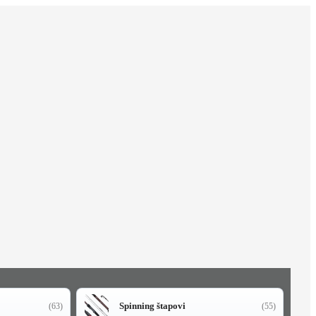
Spinning štapovi
(63)
(55)