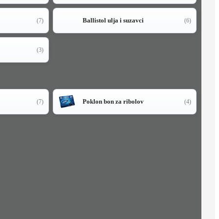
Ballistol ulja i suzavci
(7)
(6)
(3)
Poklon bon za ribolov
(7)
(4)