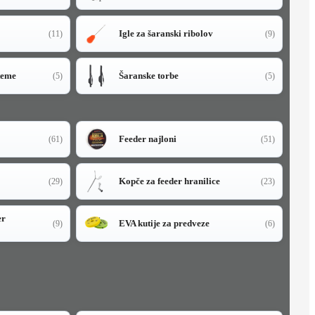
Igle za šaranski ribolov
(11)
(9)
teme
Šaranske torbe
(5)
(5)
Feeder najloni
(61)
(51)
Kopče za feeder hranilice
(29)
(23)
er
EVA kutije za predveze
(9)
(6)