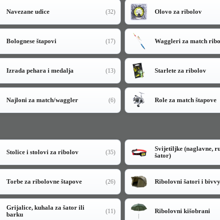
Navezane udice
Olovo za ribolov
(32)
Bolognese štapovi
Waggleri za match rib
(17)
Izrada pehara i medalja
Starlete za ribolov
(13)
Najloni za match/waggler
Role za match štapove
(6)
Svijetiljke (naglavne, r
Stolice i stolovi za ribolov
(35)
šator)
Torbe za ribolovne štapove
Ribolovni šatori i bivv
(26)
Grijalice, kuhala za šator ili
Ribolovni kišobrani
(11)
barku