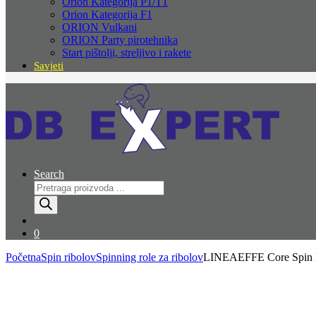
Orion Kategorija P1/T1
Orion Kategorija F1
ORION Vulkani
ORION Party pirotehnika
Start pištolji, streljivo i rakete
Savjeti
Search
Products
search
0
Početna
Spin ribolov
Spinning role za ribolov
LINEAEFFE Core Spin 