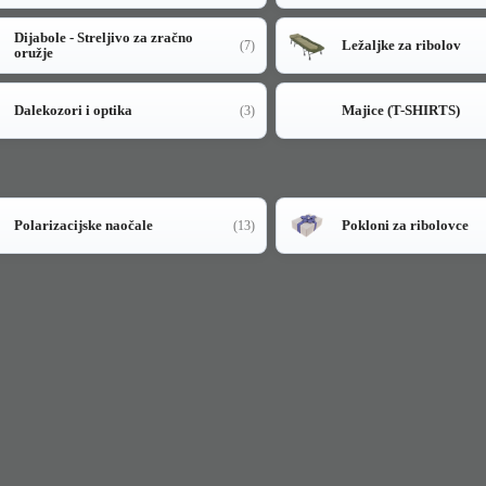
Dijabole - Streljivo za zračno
Ležaljke za ribolov
(7)
oružje
Dalekozori i optika
Majice (T-SHIRTS)
(3)
Polarizacijske naočale
Pokloni za ribolovce
(13)