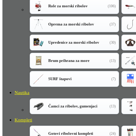
Role za morski ribolov
(106)
Oprema za morski ribolov
(37)
Upredenice za morski ribolov
(30)
Brum prihrana za more
(13)
SURF štapovi
(7)
Nautika
Čamci za ribolov, gumenjaci
(13)
Kompleti
Gotovi ribolovni kompleti
(24)