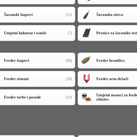
Šaranski štapovi
Šaranska olova
(12)
Umjetni kukuruz i ostalo
Pernice za šaranske sis
(7)
Feeder štapovi
Feeder hranilice
(69)
Feeder sistemi
Feeder arm držači
(30)
Umjetni mamci za feed
Feeder torbe i posude
(14)
ribolov