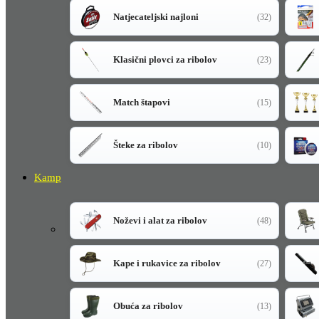
Natjecateljski najloni
(32)
Klasični plovci za ribolov
(23)
Match štapovi
(15)
Šteke za ribolov
(10)
Kamp
Noževi i alat za ribolov
(48)
Kape i rukavice za ribolov
(27)
Obuća za ribolov
(13)