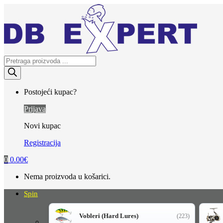
Skip
Skip
to
to
navigation
content
Products
search
Postojeći kupac?
Prijava
Novi kupac
Registracija
0
0.00
€
Nema proizvoda u košarici.
Spin
Vobleri (Hard Lures)
(223)