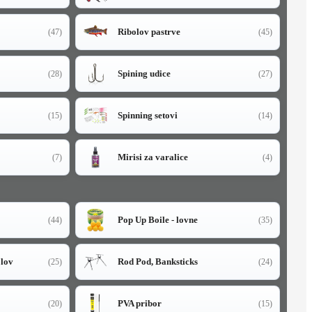
Ribolov pastrve
(47)
(45)
Spining udice
(28)
(27)
Spinning setovi
(15)
(14)
Mirisi za varalice
(7)
(4)
Pop Up Boile - lovne
(44)
(35)
olov
Rod Pod, Banksticks
(25)
(24)
PVA pribor
(20)
(15)