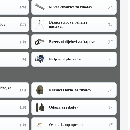
Mreže čuvarice za ribolov
(28)
(25)
Držači štapova rolleri i
olov
(17)
(15)
nastavci
Rezervni dijelovi za štapove
(10)
(10)
Natjecateljske stolice
(6)
(3)
učne, za
Ruksaci i torbe za ribolov
(33)
(32)
y
Odjeća za ribolov
(19)
(17)
Ostala kamp oprema
(10)
(8)