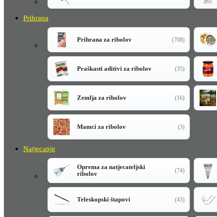
Prihrana
Prihrana za ribolov
(708)
Praškasti aditivi za ribolov
(35)
Zemlja za ribolov
(16)
Mamci za ribolov
(3)
Natjecanje
Oprema za natjecateljski
(74)
ribolov
Teleskopski štapovi
(43)