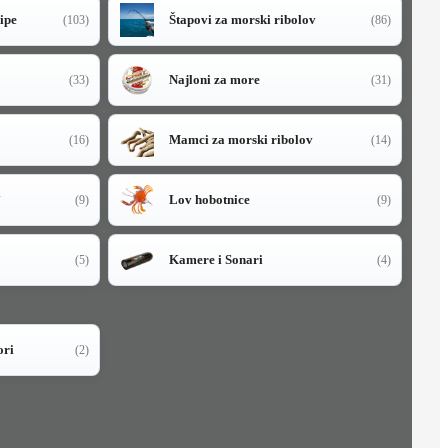
sipe
Štapovi za morski ribolov
(103)
(86)
Najloni za more
(33)
(31)
Mamci za morski ribolov
(16)
(14)
i
Lov hobotnice
(9)
(9)
Kamere i Sonari
(5)
(4)
ori
(2)