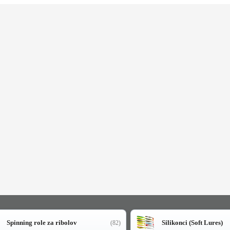
Spinning role za ribolov
Silikonci (Soft Lures)
(82)