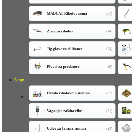
MADCAT Ribolov soma
(51)
Žlice za ribolov
(44)
Jig glave za silikonce
(24)
Plovci za predatore
(9)
Šaran
Izrada ribolovnih sistema
(62)
Vaganje i zaštita ribe
(31)
Udice za šarana, amura
(24)