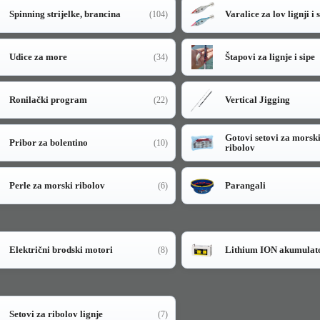
Spinning strijelke, brancina
Varalice za lov lignji i 
(104)
Udice za more
Štapovi za lignje i sipe
(34)
Ronilački program
Vertical Jigging
(22)
Gotovi setovi za morsk
Pribor za bolentino
(10)
ribolov
Perle za morski ribolov
Parangali
(6)
Električni brodski motori
Lithium ION akumulat
(8)
Setovi za ribolov lignje
(7)