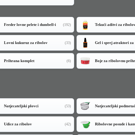
Feeder lovne pelete i dumbell-i
Tekući aditvi za ribolo
(192)
Lovni kukuruz za ribolov
Gel i sprej atraktori za
(33)
Prihrana komplet
Boje za ribolovnu prih
(6)
Natjecateljski plovci
Natjecateljski podmeta
(53)
Udice za ribolov
Ribolovne posude i kan
(42)