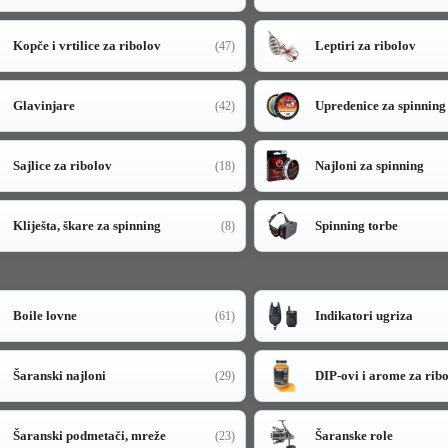
Kopče i vrtilice za ribolov
Leptiri za ribolov
(47)
Glavinjare
Upredenice za spinning
(42)
Sajlice za ribolov
Najloni za spinning
(18)
Kliješta, škare za spinning
Spinning torbe
(8)
Boile lovne
Indikatori ugriza
(61)
Šaranski najloni
DIP-ovi i arome za rib
(29)
Šaranski podmetači, mreže
Šaranske role
(23)