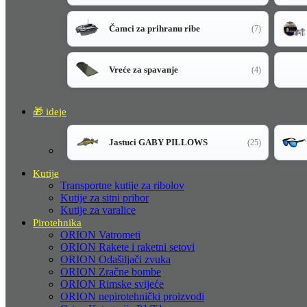
Čamci za prihranu ribe
(7)
Vreće za spavanje
(4)
🎁 ideje
Jastuci GABY PILLOWS
(25)
Kutije
Transportne kutije za ribolov
Kutije za sitni pribor
Kutije za varalice
Pirotehnika
ORION Vatrometi
ORION Rakete i raketni setovi
ORION Odašiljači zvuka
ORION Zračne bombe
ORION Rimske svijeće
ORION nepirotehnički proizvodi