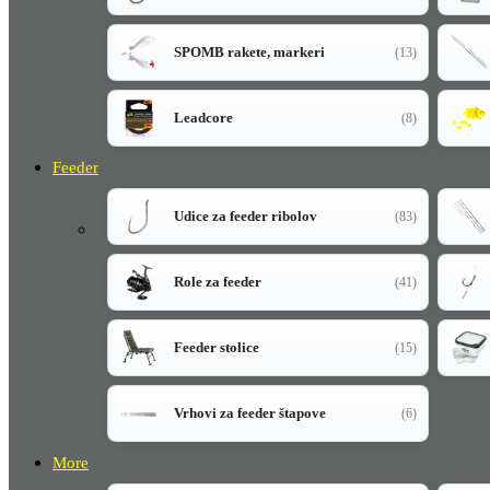
SPOMB rakete, markeri
(13)
Leadcore
(8)
Feeder
Udice za feeder ribolov
(83)
Role za feeder
(41)
Feeder stolice
(15)
Vrhovi za feeder štapove
(6)
More