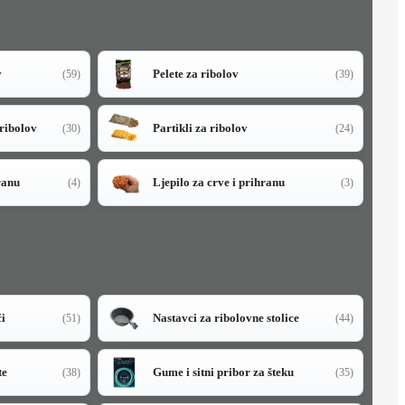
v
Pelete za ribolov
(59)
(39)
 ribolov
Partikli za ribolov
(30)
(24)
ranu
Ljepilo za crve i prihranu
(4)
(3)
či
Nastavci za ribolovne stolice
(51)
(44)
te
Gume i sitni pribor za šteku
(38)
(35)