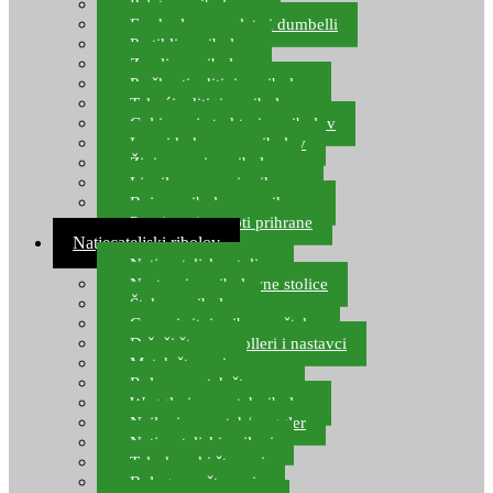
Pelete za ribolov
Feeder lovne pelete i dumbelli
Partikli za ribolov
Zemlja za ribolov
Praškasti aditivi za ribolov
Tekući aditivi za ribolov
Gel i sprej atraktori za ribolov
Lovni kukuruz za ribolov
Živi mamci za ribolov
Ljepilo za crve i prihranu
Boje za ribolovnu prihranu
Provjereni recepti prihrane
Natjecateljski ribolov
Natjecateljske stolice
Nastavci za ribolovne stolice
Šteke za ribolov
Gume i sitni pribor za šteku
Držači štapova rolleri i nastavci
Match štapovi
Role za match štapove
Waggleri za match ribolov
Najloni za match/waggler
Natjecateljski najloni
Teleskopski štapovi
Bolognese štapovi