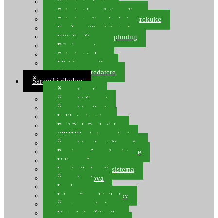
Spinning setovi
Spinning kompleti varalica
Spinning udice, dvokuke, trokuke
Kopče, vrtilice i ringovi
Kliješta, škare za spinning
Ribolov pastrve
Spinning torbe
Mirisi za varalice
Plovci za predatore
Šaranski ribolov
Šaranske role
Šaranski štapovi
Šaranski najloni
Indikatori ugriza
Rod Pod, Banksticks
SPOMB rakete, markeri
Šaranski podmetači, mreže
Pernice za šaranske sisteme
Udice za šarana, amura
Izrada ribolovnih sistema
Šaranska olova
Leadcore
Igle za šaranski ribolov
Špage, upredenice
Vaganje i zaštita ribe