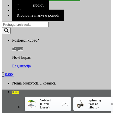
Kontakt
Savjeti za ribolov
Akcija
Ribolovne marke u ponudi
Products
search
Postojeći kupac?
Prijava
Novi kupac
Registracija
0
0.00
€
Nema proizvoda u košarici.
Spin
Vobleri
Spinning
(Hard
role za
(223)
(
Lures)
ribolov