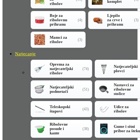
komplet
ribolov
Boje za
Ljepilo
ribolovnu
za crve i
(4)
(3)
prihranu
prihranu
Mamci za
(3)
ribolov
Natjecanje
Oprema za
Natjecateljski
natjecateljski
(74)
plovci
ribolov
Nastavci za
Natjecateljski
ribolovne
(51)
podmetači
stolice
Teleskopski
Udice za
(43)
štapovi
ribolov
Ribolovne
Gume i sitni
posude i
(38)
pribor za štek
kante