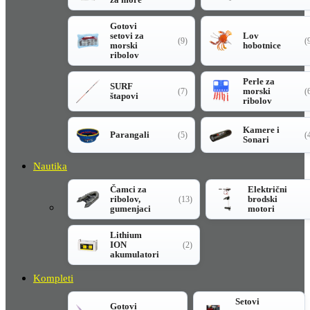
Gotovi
setovi za
Lov
(9)
(
morski
hobotnice
ribolov
Perle za
SURF
morski
(7)
(
štapovi
ribolov
Kamere i
Parangali
(5)
(
Sonari
Nautika
Čamci za
Električni
ribolov,
brodski
(13)
gumenjaci
motori
Lithium
ION
(2)
akumulatori
Kompleti
Setovi
Gotovi