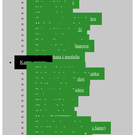
Natjecateljski plovci
Udice za ribolov
Olovo za ribolov
Oprema za natjecateljski ribolov
Mreže čuvarice za ribolov
Natjecateljski podmetači
Sito, posude i kante
Torbe za štapove – match
Rezervni dijelovi za štapove
Starlete za ribolov
Izrada pehara i medalja
Kamp oprema
Ribolovni šatori i bivvy
Grijalice, kuhala za šator ili barku
Stolice i stolovi za ribolov
Ležaljke za ribolov
Ruksaci i torbe za ribolov
Vreće za spavanje
Ribolovni kišobrani
Obuća za ribolov
Odjeća za ribolov
Majice (T-SHIRTS)
Kape i rukavice za ribolov
Svijetiljke (naglavne, ručne, za šator)
Torbe za ribolovne štapove