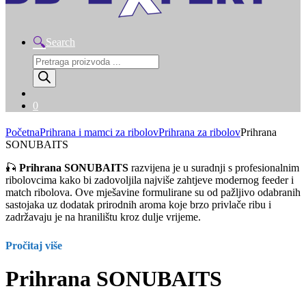
Search
Products
search
0
Početna
Prihrana i mamci za ribolov
Prihrana za ribolov
Prihrana
SONUBAITS
🎣
Prihrana SONUBAITS
razvijena je u suradnji s profesionalnim
ribolovcima kako bi zadovoljila najviše zahtjeve modernog feeder i
match ribolova. Ove mješavine formulirane su od pažljivo odabranih
sastojaka uz dodatak prirodnih aroma koje brzo privlače ribu i
zadržavaju je na hranilištu kroz dulje vrijeme.
Pročitaj više
Prihrana SONUBAITS