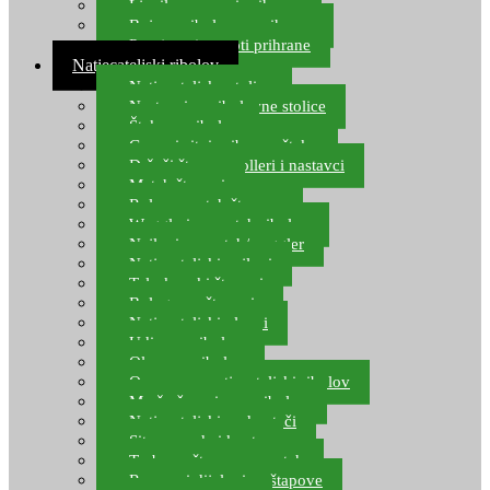
Ljepilo za crve i prihranu
Boje za ribolovnu prihranu
Provjereni recepti prihrane
Natjecateljski ribolov
Natjecateljske stolice
Nastavci za ribolovne stolice
Šteke za ribolov
Gume i sitni pribor za šteku
Držači štapova rolleri i nastavci
Match štapovi
Role za match štapove
Waggleri za match ribolov
Najloni za match/waggler
Natjecateljski najloni
Teleskopski štapovi
Bolognese štapovi
Natjecateljski plovci
Udice za ribolov
Olovo za ribolov
Oprema za natjecateljski ribolov
Mreže čuvarice za ribolov
Natjecateljski podmetači
Sito, posude i kante
Torbe za štapove – match
Rezervni dijelovi za štapove