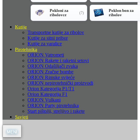
Pokloni za
Poklon bon za
(7)
ribolovce
ribolov
Kutije
Transportne kutije za ribolov
Kutije za sitni pribor
Kutije za varalice
Pirotehnika
ORION Vatrometi
ORION Rakete i raketni setovi
ORION Odašiljači zvuka
ORION Zračne bombe
ORION Rimske svijeće
ORION nepirotehnički proizvodi
Orion Kategorija P1/T1
Orion Kategorija F1
ORION Vulkani
ORION Party pirotehnika
Start pištolji, streljivo i rakete
Savjeti