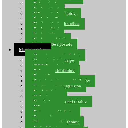
Role za feeder
Feeder sistemi
Udice za feeder ribolov
Feeder hranilice
Kopče za feeder hranilice
Feeder najloni
Feeder stolice
Feeder arm držači
Feeder torbe i posude
Morski ribolov
Štapovi za morski ribolov
Štapovi za lignje i sipe
SURF štapovi
Role za morski ribolov
Parangali
Gotovi setovi za morski ribolov
Varalice za lov lignji i sipe
Lov hobotnice
Najloni za more
Upredenice za morski ribolov
Udice za more
Perle za morski ribolov
Brum prihrana za more
Mamci za morski ribolov
Vertical Jigging