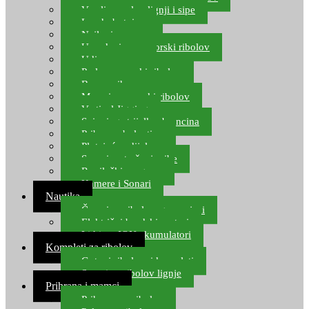
Varalice za lov lignji i sipe
Lov hobotnice
Najloni za more
Upredenice za morski ribolov
Udice za more
Perle za morski ribolov
Brum prihrana za more
Mamci za morski ribolov
Vertical Jigging
Spinning strijelke, brancina
Pribor za bolentino
Plutajuća odijela
Sonari za traženje ribe
Ronilački program
Kamere i Sonari
Nautika
Čamci za ribolov, gumenjaci
Električni brodski motori
Lithium ION akumulatori
Kompleti za ribolov
Gotovi ribolovni kompleti
Setovi za ribolov lignje
Prihrana i mamci
Prihrana za ribolov