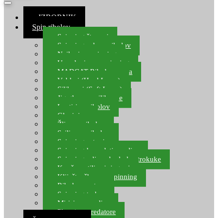
≡ IZBORNIK
Spin ribolov
Spinning štapovi
Spinning role za ribolov
Najloni za spinning
Upredenice za spinning
MADCAT Ribolov soma
Vobleri (Hard Lures)
Silikonci (Soft Lures)
Jig glave za silikonce
Leptiri za ribolov
Glavinjare
Žlice za ribolov
Sajlice za ribolov
Spinning setovi
Spinning kompleti varalica
Spinning udice, dvokuke, trokuke
Kopče, vrtilice i ringovi
Kliješta, škare za spinning
Ribolov pastrve
Spinning torbe
Mirisi za varalice
Plovci za predatore