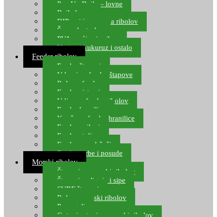
Pop Up Boile – lovne
Boile lovne
DIP-ovi i arome za ribolov
Šaranske torbe
PVA vrećice i pribor
Umjetni kukuruz i ostalo
Feeder ribolov
Feeder štapovi
Vrhovi za feeder štapove
Role za feeder
Feeder sistemi
Udice za feeder ribolov
Feeder hranilice
Kopče za feeder hranilice
Feeder najloni
Feeder stolice
Feeder arm držači
Feeder torbe i posude
Morski ribolov
Štapovi za morski ribolov
Štapovi za lignje i sipe
SURF štapovi
Role za morski ribolov
Parangali
Gotovi setovi za morski ribolov