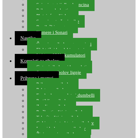
Spinning strijelke, brancina
Pribor za bolentino
Plutajuća odijela
Sonari za traženje ribe
Ronilački program
Kamere i Sonari
Nautika
Čamci za ribolov, gumenjaci
Električni brodski motori
Lithium ION akumulatori
Kompleti za ribolov
Gotovi ribolovni kompleti
Setovi za ribolov lignje
Prihrana i mamci
Prihrana za ribolov
Pelete za ribolov
Feeder lovne pelete i dumbelli
Partikli za ribolov
Zemlja za ribolov
Praškasti aditivi za ribolov
Tekući aditivi za ribolov
Gel i sprej atraktori za ribolov
Lovni kukuruz za ribolov
Živi mamci za ribolov