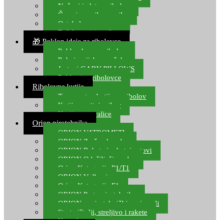
Noževi i alat za ribolov
Čamci za prihranu ribe
Ostala kamp oprema
Dalekozori i optika
🎁 Poklon ideje za ribolovce
Poklon bon za ribolov
Polarizacijske naočale
Jastuci GABY PILLOWS
Pokloni za ribolovce
Ribolovne kutije
Transportne kutije za ribolov
Kutije za sitni pribor
Kutije za varalice
Orion pirotehnika
ORION VATROMETI
ORION Zračne bombe
ORION Rakete i raketni setovi
ORION Odašiljači zvuka
Orion Kategorija P1/T1
ORION Vulkani
Orion Kategorija F1
ORION Party pirotehnika
ORION nepirotehnički proizvodi
Start pištolji, streljivo i rakete