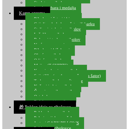
Starlete za ribolov
Izrada pehara i medalja
Kamp oprema
Ribolovni šatori i bivvy
Grijalice, kuhala za šator ili barku
Stolice i stolovi za ribolov
Ležaljke za ribolov
Ruksaci i torbe za ribolov
Vreće za spavanje
Ribolovni kišobrani
Obuća za ribolov
Odjeća za ribolov
Majice (T-SHIRTS)
Kape i rukavice za ribolov
Svijetiljke (naglavne, ručne, za šator)
Torbe za ribolovne štapove
Noževi i alat za ribolov
Čamci za prihranu ribe
Ostala kamp oprema
Dalekozori i optika
🎁 Poklon ideje za ribolovce
Poklon bon za ribolov
Polarizacijske naočale
Jastuci GABY PILLOWS
Pokloni za ribolovce