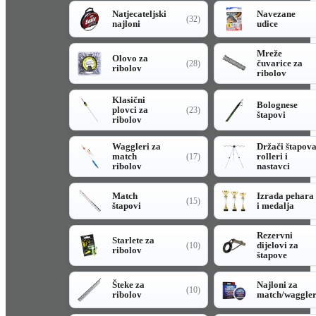
Natjecateljski
Navezane
(32)
najloni
udice
Mreže
Olovo za
čuvarice za
(28)
ribolov
ribolov
Klasični
Bolognese
plovci za
(23)
štapovi
ribolov
Waggleri za
Držači štapov
match
rolleri i
(17)
ribolov
nastavci
Match
Izrada pehara
(15)
štapovi
i medalja
Rezervni
Starlete za
dijelovi za
(10)
ribolov
štapove
Šteke za
Najloni za
(10)
ribolov
match/waggle