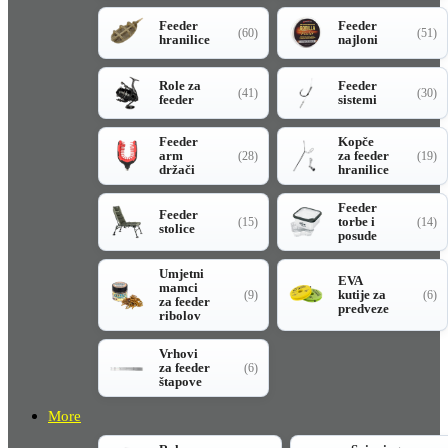
Feeder
Feeder
(60)
(51)
hranilice
najloni
Role za
Feeder
(41)
(30)
feeder
sistemi
Feeder
Kopče
arm
za feeder
(28)
(19)
držači
hranilice
Feeder
Feeder
torbe i
(15)
(14)
stolice
posude
Umjetni
EVA
mamci
kutije za
(9)
(6)
za feeder
predveze
ribolov
Vrhovi
za feeder
(6)
štapove
More