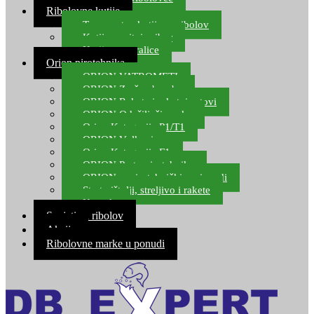
Ribolovne kutije
Transportne kutije za ribolov
Kutije za sitni pribor
Kutije za varalice
Orion pirotehnika
ORION VATROMETI
ORION Zračne bombe
ORION Rakete i raketni setovi
ORION Odašiljači zvuka
Orion Kategorija P1/T1
ORION Vulkani
Orion Kategorija F1
ORION Party pirotehnika
ORION nepirotehnički proizvodi
Start pištolji, streljivo i rakete
Kontakt
Savjeti za ribolov
Akcija
Ribolovne marke u ponudi