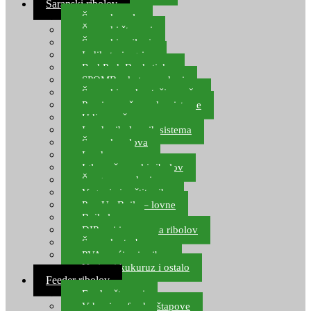
Šaranski ribolov
Šaranske role
Šaranski štapovi
Šaranski najloni
Indikatori ugriza
Rod Pod, Banksticks
SPOMB rakete, markeri
Šaranski podmetači, mreže
Pernice za šaranske sisteme
Udice za šarana, amura
Izrada ribolovnih sistema
Šaranska olova
Leadcore
Igle za šaranski ribolov
Špage, upredenice
Vaganje i zaštita ribe
Pop Up Boile – lovne
Boile lovne
DIP-ovi i arome za ribolov
Šaranske torbe
PVA vrećice i pribor
Umjetni kukuruz i ostalo
Feeder ribolov
Feeder štapovi
Vrhovi za feeder štapove