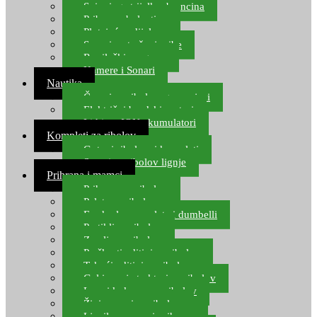
Spinning strijelke, brancina
Pribor za bolentino
Plutajuća odijela
Sonari za traženje ribe
Ronilački program
Kamere i Sonari
Nautika
Čamci za ribolov, gumenjaci
Električni brodski motori
Lithium ION akumulatori
Kompleti za ribolov
Gotovi ribolovni kompleti
Setovi za ribolov lignje
Prihrana i mamci
Prihrana za ribolov
Pelete za ribolov
Feeder lovne pelete i dumbelli
Partikli za ribolov
Zemlja za ribolov
Praškasti aditivi za ribolov
Tekući aditivi za ribolov
Gel i sprej atraktori za ribolov
Lovni kukuruz za ribolov
Živi mamci za ribolov
Ljepilo za crve i prihranu