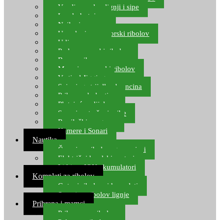
Varalice za lov lignji i sipe
Lov hobotnice
Najloni za more
Upredenice za morski ribolov
Udice za more
Perle za morski ribolov
Brum prihrana za more
Mamci za morski ribolov
Vertical Jigging
Spinning strijelke, brancina
Pribor za bolentino
Plutajuća odijela
Sonari za traženje ribe
Ronilački program
Kamere i Sonari
Nautika
Čamci za ribolov, gumenjaci
Električni brodski motori
Lithium ION akumulatori
Kompleti za ribolov
Gotovi ribolovni kompleti
Setovi za ribolov lignje
Prihrana i mamci
Prihrana za ribolov