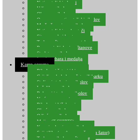
Natjecateljski plovci
Udice za ribolov
Olovo za ribolov
Oprema za natjecateljski ribolov
Mreže čuvarice za ribolov
Natjecateljski podmetači
Sito, posude i kante
Torbe za štapove – match
Rezervni dijelovi za štapove
Starlete za ribolov
Izrada pehara i medalja
Kamp oprema
Ribolovni šatori i bivvy
Grijalice, kuhala za šator ili barku
Stolice i stolovi za ribolov
Ležaljke za ribolov
Ruksaci i torbe za ribolov
Vreće za spavanje
Ribolovni kišobrani
Obuća za ribolov
Odjeća za ribolov
Majice (T-SHIRTS)
Kape i rukavice za ribolov
Svijetiljke (naglavne, ručne, za šator)
Torbe za ribolovne štapove