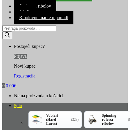
Kontakt
Savjeti za ribolov
Akcija
Ribolovne marke u ponudi
Products
search
Postojeći kupac?
Prijava
Novi kupac
Registracija
0
0.00
€
Nema proizvoda u košarici.
Spin
Vobleri
Spinning
(Hard
role za
(223)
(
Lures)
ribolov