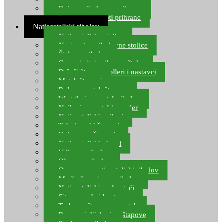
Boje za ribolovnu prihranu
Provjereni recepti prihrane
Natjecateljski ribolov
Natjecateljske stolice
Nastavci za ribolovne stolice
Šteke za ribolov
Gume i sitni pribor za šteku
Držači štapova rolleri i nastavci
Match štapovi
Role za match štapove
Waggleri za match ribolov
Najloni za match/waggler
Natjecateljski najloni
Teleskopski štapovi
Bolognese štapovi
Natjecateljski plovci
Udice za ribolov
Olovo za ribolov
Oprema za natjecateljski ribolov
Mreže čuvarice za ribolov
Natjecateljski podmetači
Sito, posude i kante
Torbe za štapove – match
Rezervni dijelovi za štapove