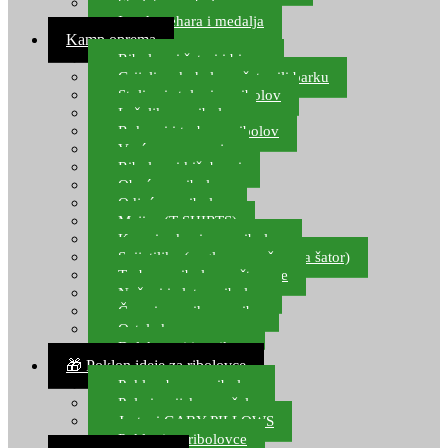
Starlete za ribolov
Izrada pehara i medalja
Kamp oprema
Ribolovni šatori i bivvy
Grijalice, kuhala za šator ili barku
Stolice i stolovi za ribolov
Ležaljke za ribolov
Ruksaci i torbe za ribolov
Vreće za spavanje
Ribolovni kišobrani
Obuća za ribolov
Odjeća za ribolov
Majice (T-SHIRTS)
Kape i rukavice za ribolov
Svijetiljke (naglavne, ručne, za šator)
Torbe za ribolovne štapove
Noževi i alat za ribolov
Čamci za prihranu ribe
Ostala kamp oprema
Dalekozori i optika
🎁 Poklon ideje za ribolovce
Poklon bon za ribolov
Polarizacijske naočale
Jastuci GABY PILLOWS
Pokloni za ribolovce