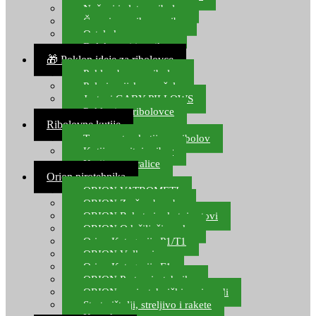
Noževi i alat za ribolov
Čamci za prihranu ribe
Ostala kamp oprema
Dalekozori i optika
🎁 Poklon ideje za ribolovce
Poklon bon za ribolov
Polarizacijske naočale
Jastuci GABY PILLOWS
Pokloni za ribolovce
Ribolovne kutije
Transportne kutije za ribolov
Kutije za sitni pribor
Kutije za varalice
Orion pirotehnika
ORION VATROMETI
ORION Zračne bombe
ORION Rakete i raketni setovi
ORION Odašiljači zvuka
Orion Kategorija P1/T1
ORION Vulkani
Orion Kategorija F1
ORION Party pirotehnika
ORION nepirotehnički proizvodi
Start pištolji, streljivo i rakete