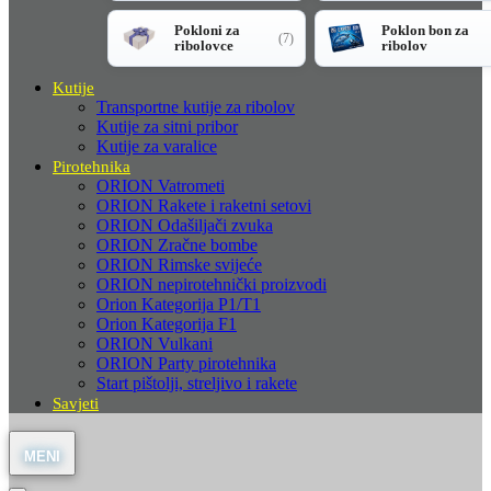
Pokloni za
Poklon bon za
(7)
ribolovce
ribolov
Kutije
Transportne kutije za ribolov
Kutije za sitni pribor
Kutije za varalice
Pirotehnika
ORION Vatrometi
ORION Rakete i raketni setovi
ORION Odašiljači zvuka
ORION Zračne bombe
ORION Rimske svijeće
ORION nepirotehnički proizvodi
Orion Kategorija P1/T1
Orion Kategorija F1
ORION Vulkani
ORION Party pirotehnika
Start pištolji, streljivo i rakete
Savjeti