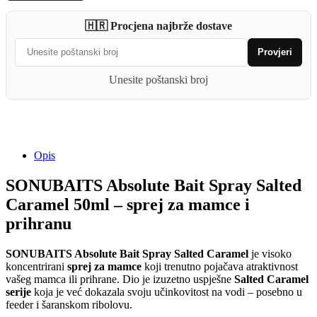
Spray
Salted
🇭🇷 Procjena najbrže dostave
Caramel
50ml
Provjeri
quantity
Unesite poštanski broj
Opis
SONUBAITS Absolute Bait Spray Salted
Caramel 50ml – sprej za mamce i
prihranu
SONUBAITS Absolute Bait Spray Salted Caramel
je visoko
koncentrirani
sprej za mamce
koji trenutno pojačava atraktivnost
vašeg mamca ili prihrane. Dio je izuzetno uspješne
Salted Caramel
serije
koja je već dokazala svoju učinkovitost na vodi – posebno u
feeder i šaranskom ribolovu.