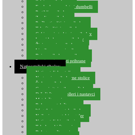
Pelete za ribolov
Feeder lovne pelete i dumbelli
Partikli za ribolov
Zemlja za ribolov
Praškasti aditivi za ribolov
Tekući aditivi za ribolov
Gel i sprej atraktori za ribolov
Lovni kukuruz za ribolov
Živi mamci za ribolov
Ljepilo za crve i prihranu
Boje za ribolovnu prihranu
Provjereni recepti prihrane
Natjecateljski ribolov
Natjecateljske stolice
Nastavci za ribolovne stolice
Šteke za ribolov
Gume i sitni pribor za šteku
Držači štapova rolleri i nastavci
Match štapovi
Role za match štapove
Waggleri za match ribolov
Najloni za match/waggler
Natjecateljski najloni
Teleskopski štapovi
Bolognese štapovi