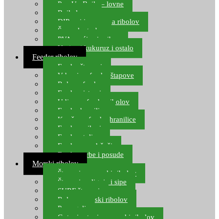
Pop Up Boile – lovne
Boile lovne
DIP-ovi i arome za ribolov
Šaranske torbe
PVA vrećice i pribor
Umjetni kukuruz i ostalo
Feeder ribolov
Feeder štapovi
Vrhovi za feeder štapove
Role za feeder
Feeder sistemi
Udice za feeder ribolov
Feeder hranilice
Kopče za feeder hranilice
Feeder najloni
Feeder stolice
Feeder arm držači
Feeder torbe i posude
Morski ribolov
Štapovi za morski ribolov
Štapovi za lignje i sipe
SURF štapovi
Role za morski ribolov
Parangali
Gotovi setovi za morski ribolov