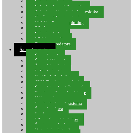
Spinning setovi
Spinning kompleti varalica
Spinning udice, dvokuke, trokuke
Kopče, vrtilice i ringovi
Kliješta, škare za spinning
Ribolov pastrve
Spinning torbe
Mirisi za varalice
Plovci za predatore
Šaranski ribolov
Šaranske role
Šaranski štapovi
Šaranski najloni
Indikatori ugriza
Rod Pod, Banksticks
SPOMB rakete, markeri
Šaranski podmetači, mreže
Pernice za šaranske sisteme
Udice za šarana, amura
Izrada ribolovnih sistema
Šaranska olova
Leadcore
Igle za šaranski ribolov
Špage, upredenice
Vaganje i zaštita ribe