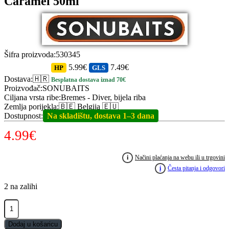
Caramel 50ml
Šifra proizvoda
:
530345
5.99€
7.49€
HP
GLS
Dostava
:
🇭🇷
Besplatna dostava iznad 70€
Proizvođač
:
SONUBAITS
Ciljana vrsta ribe
:
Bremes - Diver, bijela riba
Zemlja porijekla
:
🇧🇪 Belgija 🇪🇺
Dostupnost
:
Na skladištu, dostava 1–3 dana
4.99
€
i
Načini plaćanja na webu ili u trgovini
i
Česta pitanja i odgovori
2 na zalihi
SONUBAITS
Absolute
Bait
Dodaj u košaricu