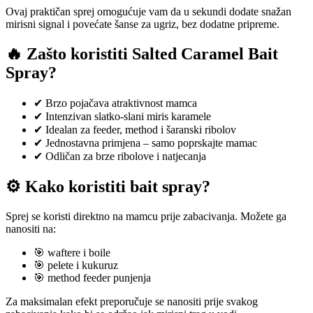
Ovaj praktičan sprej omogućuje vam da u sekundi dodate snažan
mirisni signal i povećate šanse za ugriz, bez dodatne pripreme.
🔥 Zašto koristiti Salted Caramel Bait
Spray?
✔ Brzo pojačava atraktivnost mamca
✔ Intenzivan slatko-slani miris karamele
✔ Idealan za feeder, method i šaranski ribolov
✔ Jednostavna primjena – samo poprskajte mamac
✔ Odličan za brze ribolove i natjecanja
⚙️ Kako koristiti bait spray?
Sprej se koristi direktno na mamcu prije zabacivanja. Možete ga
nanositi na:
🎯 waftere i boile
🎯 pelete i kukuruz
🎯 method feeder punjenja
Za maksimalan efekt preporučuje se nanositi prije svakog