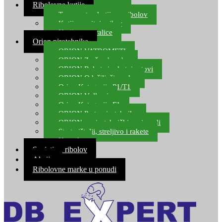
Ribolovne kutije
Transportne kutije za ribolov
Kutije za sitni pribor
Kutije za varalice
Orion pirotehnika
ORION VATROMETI
ORION Zračne bombe
ORION Rakete i raketni setovi
ORION Odašiljači zvuka
Orion Kategorija P1/T1
ORION Vulkani
Orion Kategorija F1
ORION Party pirotehnika
ORION nepirotehnički proizvodi
Start pištolji, streljivo i rakete
Kontakt
Savjeti za ribolov
Akcija
Ribolovne marke u ponudi