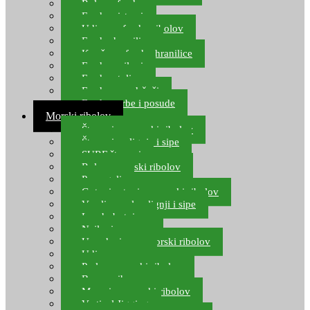
Role za feeder
Feeder sistemi
Udice za feeder ribolov
Feeder hranilice
Kopče za feeder hranilice
Feeder najloni
Feeder stolice
Feeder arm držači
Feeder torbe i posude
Morski ribolov
Štapovi za morski ribolov
Štapovi za lignje i sipe
SURF štapovi
Role za morski ribolov
Parangali
Gotovi setovi za morski ribolov
Varalice za lov lignji i sipe
Lov hobotnice
Najloni za more
Upredenice za morski ribolov
Udice za more
Perle za morski ribolov
Brum prihrana za more
Mamci za morski ribolov
Vertical Jigging