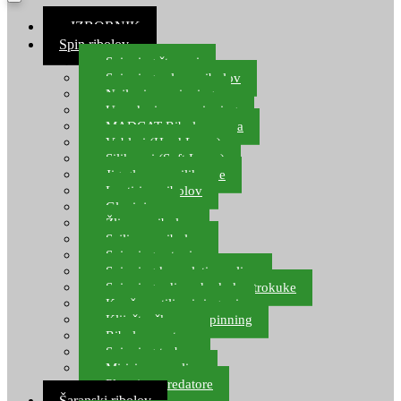
≡ IZBORNIK
Spin ribolov
Spinning štapovi
Spinning role za ribolov
Najloni za spinning
Upredenice za spinning
MADCAT Ribolov soma
Vobleri (Hard Lures)
Silikonci (Soft Lures)
Jig glave za silikonce
Leptiri za ribolov
Glavinjare
Žlice za ribolov
Sajlice za ribolov
Spinning setovi
Spinning kompleti varalica
Spinning udice, dvokuke, trokuke
Kopče, vrtilice i ringovi
Kliješta, škare za spinning
Ribolov pastrve
Spinning torbe
Mirisi za varalice
Plovci za predatore
Šaranski ribolov