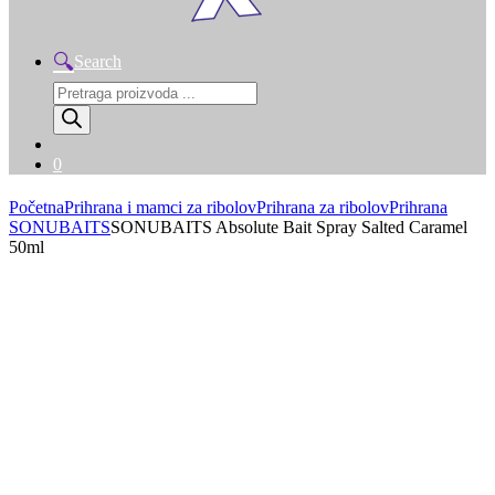
Search
Products
search
0
Početna
Prihrana i mamci za ribolov
Prihrana za ribolov
Prihrana
SONUBAITS
SONUBAITS Absolute Bait Spray Salted Caramel
50ml