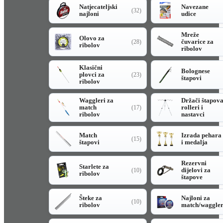
Natjecateljski
Navezane
(32)
najloni
udice
Mreže
Olovo za
čuvarice za
(28)
ribolov
ribolov
Klasični
Bolognese
plovci za
(23)
štapovi
ribolov
Waggleri za
Držači štapov
match
rolleri i
(17)
ribolov
nastavci
Match
Izrada pehara
(15)
štapovi
i medalja
Rezervni
Starlete za
dijelovi za
(10)
ribolov
štapove
Šteke za
Najloni za
(10)
ribolov
match/waggle