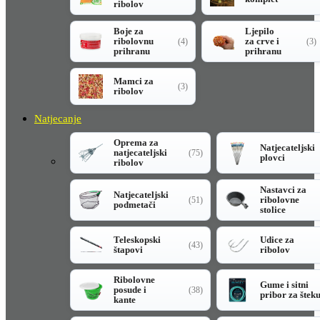
ribolov
Boje za
Ljepilo
ribolovnu
za crve i
(4)
(3)
prihranu
prihranu
Mamci za
(3)
ribolov
Natjecanje
Oprema za
Natjecateljski
natjecateljski
(75)
plovci
ribolov
Nastavci za
Natjecateljski
ribolovne
(51)
podmetači
stolice
Teleskopski
Udice za
(43)
štapovi
ribolov
Ribolovne
Gume i sitni
posude i
(38)
pribor za štek
kante