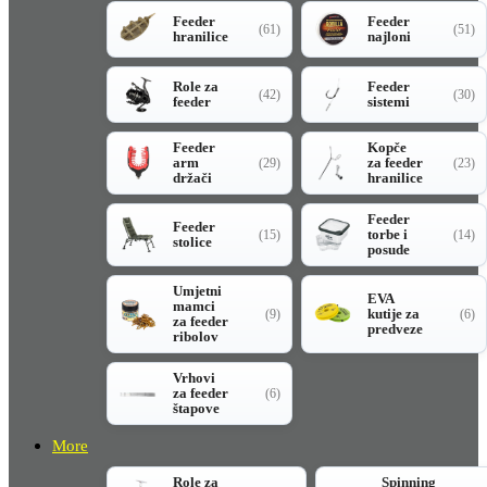
Feeder
Feeder
(61)
(51)
hranilice
najloni
Role za
Feeder
(42)
(30)
feeder
sistemi
Feeder
Kopče
arm
za feeder
(29)
(23)
držači
hranilice
Feeder
Feeder
torbe i
(15)
(14)
stolice
posude
Umjetni
EVA
mamci
kutije za
(9)
(6)
za feeder
predveze
ribolov
Vrhovi
za feeder
(6)
štapove
More
Role za
Spinning