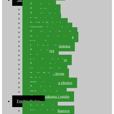
Šaranske role
Šaranski štapovi
Šaranski najloni
Indikatori ugriza
Rod Pod, Banksticks
SPOMB rakete, markeri
Šaranski podmetači, mreže
Pernice za šaranske sisteme
Udice za šarana, amura
Izrada ribolovnih sistema
Šaranska olova
Leadcore
Igle za šaranski ribolov
Špage, upredenice
Vaganje i zaštita ribe
Pop Up Boile – lovne
Boile lovne
DIP-ovi i arome za ribolov
Šaranske torbe
PVA vrećice i pribor
Umjetni kukuruz i ostalo
Feeder ribolov
Feeder štapovi
Vrhovi za feeder štapove