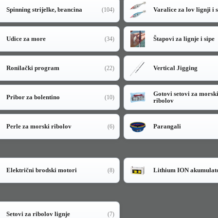
Spinning strijelke, brancina
Varalice za lov lignji i 
(104)
Udice za more
Štapovi za lignje i sipe
(34)
Ronilački program
Vertical Jigging
(22)
Gotovi setovi za morsk
Pribor za bolentino
(10)
ribolov
Perle za morski ribolov
Parangali
(6)
Električni brodski motori
Lithium ION akumulat
(8)
Setovi za ribolov lignje
(7)