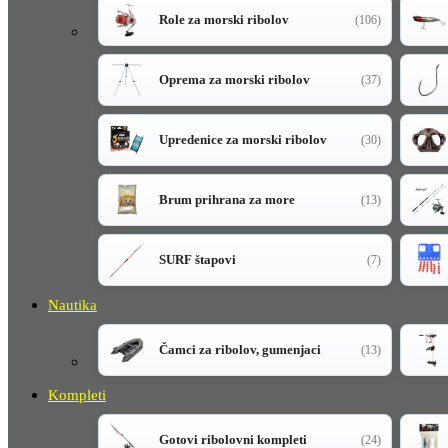
Role za morski ribolov
(106)
Oprema za morski ribolov
(37)
Upredenice za morski ribolov
(30)
Brum prihrana za more
(13)
SURF štapovi
(7)
Nautika
Čamci za ribolov, gumenjaci
(13)
Kompleti
Gotovi ribolovni kompleti
(24)