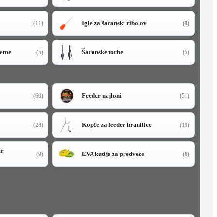
Igle za šaranski ribolov
(11)
(9)
teme
Šaranske torbe
(5)
(5)
Feeder najloni
(60)
(51)
Kopče za feeder hranilice
(28)
(19)
er
EVA kutije za predveze
(9)
(6)