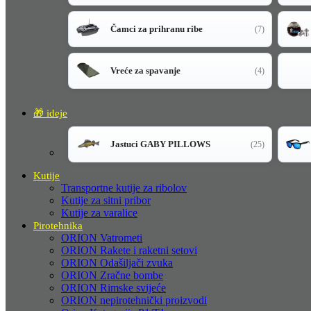
Čamci za prihranu ribe
(7)
Vreće za spavanje
(4)
🎁 ideje
Jastuci GABY PILLOWS
(25)
Kutije
Transportne kutije za ribolov
Kutije za sitni pribor
Kutije za varalice
Pirotehnika
ORION Vatrometi
ORION Rakete i raketni setovi
ORION Odašiljači zvuka
ORION Zračne bombe
ORION Rimske svijeće
ORION nepirotehnički proizvodi