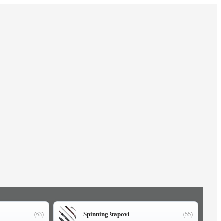
Spinning štapovi
(63)
(55)