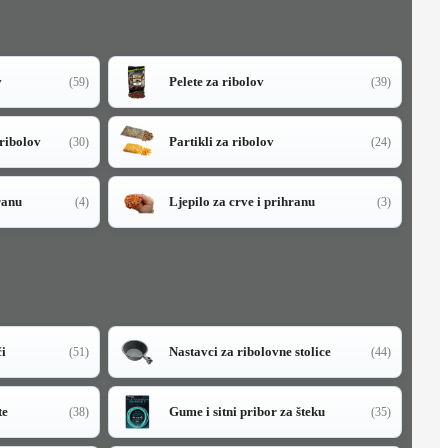
v
Pelete za ribolov
(59)
(39)
 ribolov
Partikli za ribolov
(30)
(24)
ranu
Ljepilo za crve i prihranu
(4)
(3)
či
Nastavci za ribolovne stolice
(51)
(44)
te
Gume i sitni pribor za šteku
(38)
(35)