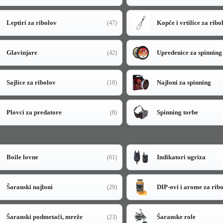
Leptiri za ribolov
Kopče i vrtilice za ribo
(47)
Glavinjare
Upredenice za spinning
(42)
Sajlice za ribolov
Najloni za spinning
(18)
Plovci za predatore
Spinning torbe
(8)
Boile lovne
Indikatori ugriza
(61)
Šaranski najloni
DIP-ovi i arome za rib
(29)
Šaranski podmetači, mreže
Šaranske role
(23)