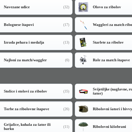
Navezane udice
Olovo za ribolov
(32)
Bolognese štapovi
Waggleri za match rib
(17)
Izrada pehara i medalja
Starlete za ribolov
(13)
Najloni za match/waggler
Role za match štapove
(6)
Svijetiljke (naglavne, r
Stolice i stolovi za ribolov
(35)
šator)
Torbe za ribolovne štapove
Ribolovni šatori i bivv
(26)
Grijalice, kuhala za šator ili
Ribolovni kišobrani
(11)
barku