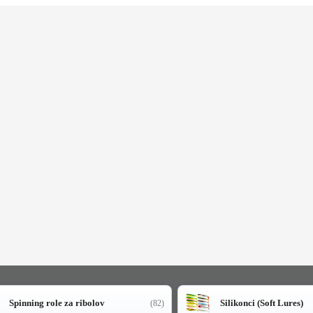
Spinning role za ribolov
Silikonci (Soft Lures)
(82)