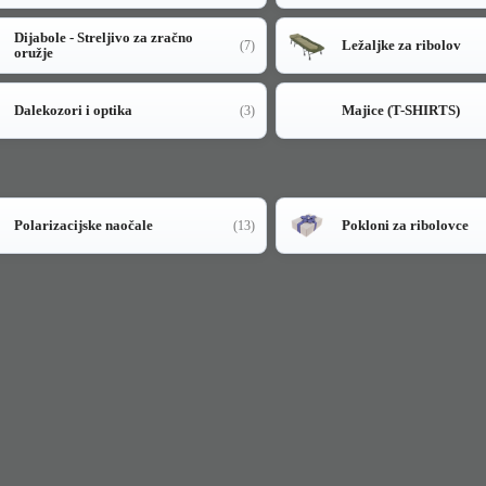
Dijabole - Streljivo za zračno
Ležaljke za ribolov
(7)
oružje
Dalekozori i optika
Majice (T-SHIRTS)
(3)
Polarizacijske naočale
Pokloni za ribolovce
(13)