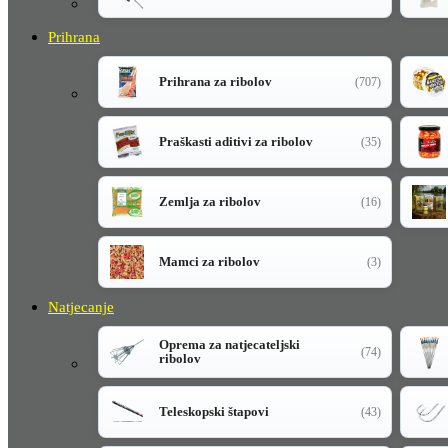
Prihrana
Prihrana za ribolov
(707)
Praškasti aditivi za ribolov
(35)
Zemlja za ribolov
(16)
Mamci za ribolov
(3)
Natjecanje
Oprema za natjecateljski
(74)
ribolov
Teleskopski štapovi
(43)