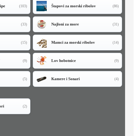
sipe
Štapovi za morski ribolov
(103)
(86)
Najloni za more
(33)
(31)
Mamci za morski ribolov
(15)
(14)
i
Lov hobotnice
(9)
(9)
Kamere i Sonari
(5)
(4)
ori
(2)