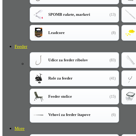
SPOMB rakete, markeri
(13)
Leadcore
(8)
Feeder
Udice za feeder ribolov
(83)
Role za feeder
(41)
Feeder stolice
(15)
Vrhovi za feeder štapove
(6)
More