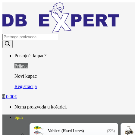
Skip
Skip
to
to
navigation
content
Products
search
Postojeći kupac?
Prijava
Novi kupac
Registracija
0
0.00
€
Nema proizvoda u košarici.
Spin
Vobleri (Hard Lures)
(223)