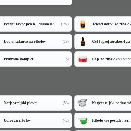
Feeder lovne pelete i dumbell-i
Tekući aditvi za ribolo
(192)
Lovni kukuruz za ribolov
Gel i sprej atraktori za
(33)
Prihrana komplet
Boje za ribolovnu prih
(6)
Natjecateljski plovci
Natjecateljski podmeta
(53)
Udice za ribolov
Ribolovne posude i kan
(42)