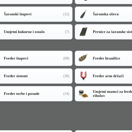
Šaranski štapovi
Šaranska olova
(12)
Umjetni kukuruz i ostalo
Pernice za šaranske sis
(7)
Feeder štapovi
Feeder hranilice
(69)
Feeder sistemi
Feeder arm držači
(30)
Umjetni mamci za feed
Feeder torbe i posude
(14)
ribolov