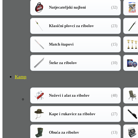
Natjecateljski najloni
(32)
Klasični plovci za ribolov
(23)
Match štapovi
(15)
Šteke za ribolov
(10)
Kamp
Noževi i alat za ribolov
(48)
Kape i rukavice za ribolov
(27)
Obuća za ribolov
(13)