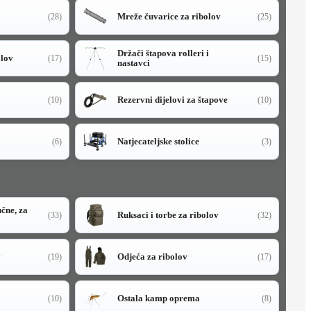
Mreže čuvarice za ribolov
(28)
(25)
Držači štapova rolleri i
olov
(17)
(15)
nastavci
Rezervni dijelovi za štapove
(10)
(10)
Natjecateljske stolice
(6)
(3)
učne, za
Ruksaci i torbe za ribolov
(33)
(32)
y
Odjeća za ribolov
(19)
(17)
Ostala kamp oprema
(10)
(8)