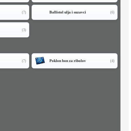
Ballistol ulja i suzavci
(7)
(6)
(3)
Poklon bon za ribolov
(7)
(4)