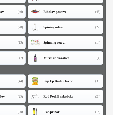
lov
Ribolov pastrve
(46)
(45)
Spining udice
(28)
(27)
Spinning setovi
(15)
(14)
Mirisi za varalice
(7)
(4)
Pop Up Boile - lovne
(44)
(35)
olov
Rod Pod, Banksticks
(25)
(24)
PVA pribor
(20)
(15)