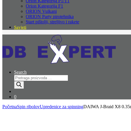
Orion Kategorija P1/T1
Orion Kategorija F1
ORION Vulkani
ORION Party pirotehnika
Start pištolji, streljivo i rakete
Savjeti
Search
Products
search
0
Početna
Spin ribolov
Upredenice za spinning
DAIWA J-Braid X8 0.35mm