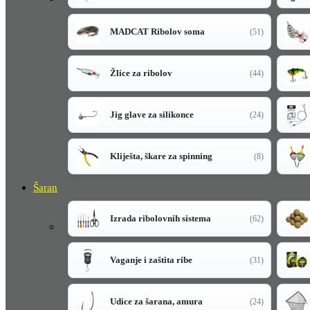
MADCAT Ribolov soma
(51)
Žlice za ribolov
(44)
Jig glave za silikonce
(24)
Kliješta, škare za spinning
(8)
Šaran
Izrada ribolovnih sistema
(62)
Vaganje i zaštita ribe
(31)
Udice za šarana, amura
(24)