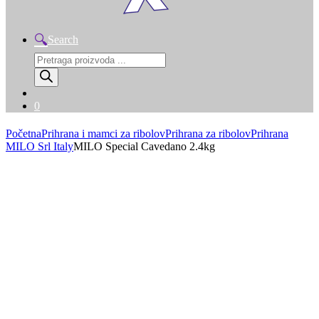
Search
Products
search
0
Početna
Prihrana i mamci za ribolov
Prihrana za ribolov
Prihrana
MILO Srl Italy
MILO Special Cavedano 2.4kg