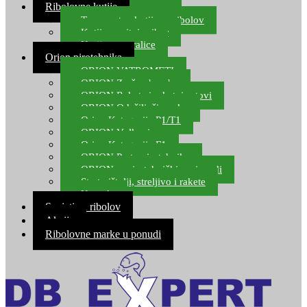
Ribolovne kutije
Transportne kutije za ribolov
Kutije za sitni pribor
Kutije za varalice
Orion pirotehnika
ORION VATROMETI
ORION Zračne bombe
ORION Rakete i raketni setovi
ORION Odašiljači zvuka
Orion Kategorija P1/T1
ORION Vulkani
Orion Kategorija F1
ORION Party pirotehnika
ORION nepirotehnički proizvodi
Start pištolji, streljivo i rakete
Kontakt
Savjeti za ribolov
Akcija
Ribolovne marke u ponudi