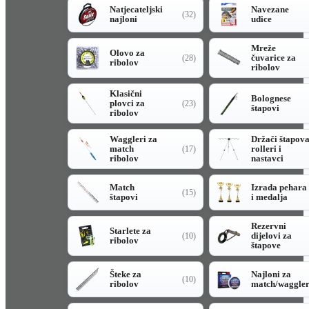
Natjecateljski
Navezane
(32)
najloni
udice
Mreže
Olovo za
čuvarice za
(28)
ribolov
ribolov
Klasični
Bolognese
plovci za
(23)
štapovi
ribolov
Waggleri za
Držači štapov
match
rolleri i
(17)
ribolov
nastavci
Match
Izrada pehara
(15)
štapovi
i medalja
Rezervni
Starlete za
dijelovi za
(10)
ribolov
štapove
Šteke za
Najloni za
(10)
ribolov
match/waggle