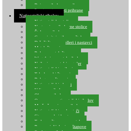
Boje za ribolovnu prihranu
Provjereni recepti prihrane
Natjecateljski ribolov
Natjecateljske stolice
Nastavci za ribolovne stolice
Šteke za ribolov
Gume i sitni pribor za šteku
Držači štapova rolleri i nastavci
Match štapovi
Role za match štapove
Waggleri za match ribolov
Najloni za match/waggler
Natjecateljski najloni
Teleskopski štapovi
Bolognese štapovi
Natjecateljski plovci
Udice za ribolov
Olovo za ribolov
Oprema za natjecateljski ribolov
Mreže čuvarice za ribolov
Natjecateljski podmetači
Sito, posude i kante
Torbe za štapove – match
Rezervni dijelovi za štapove