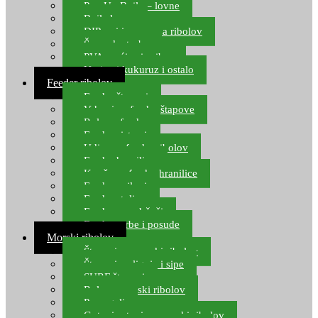
Pop Up Boile – lovne
Boile lovne
DIP-ovi i arome za ribolov
Šaranske torbe
PVA vrećice i pribor
Umjetni kukuruz i ostalo
Feeder ribolov
Feeder štapovi
Vrhovi za feeder štapove
Role za feeder
Feeder sistemi
Udice za feeder ribolov
Feeder hranilice
Kopče za feeder hranilice
Feeder najloni
Feeder stolice
Feeder arm držači
Feeder torbe i posude
Morski ribolov
Štapovi za morski ribolov
Štapovi za lignje i sipe
SURF štapovi
Role za morski ribolov
Parangali
Gotovi setovi za morski ribolov