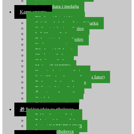
Starlete za ribolov
Izrada pehara i medalja
Kamp oprema
Ribolovni šatori i bivvy
Grijalice, kuhala za šator ili barku
Stolice i stolovi za ribolov
Ležaljke za ribolov
Ruksaci i torbe za ribolov
Vreće za spavanje
Ribolovni kišobrani
Obuća za ribolov
Odjeća za ribolov
Majice (T-SHIRTS)
Kape i rukavice za ribolov
Svijetiljke (naglavne, ručne, za šator)
Torbe za ribolovne štapove
Noževi i alat za ribolov
Čamci za prihranu ribe
Ostala kamp oprema
Dalekozori i optika
🎁 Poklon ideje za ribolovce
Poklon bon za ribolov
Polarizacijske naočale
Jastuci GABY PILLOWS
Pokloni za ribolovce