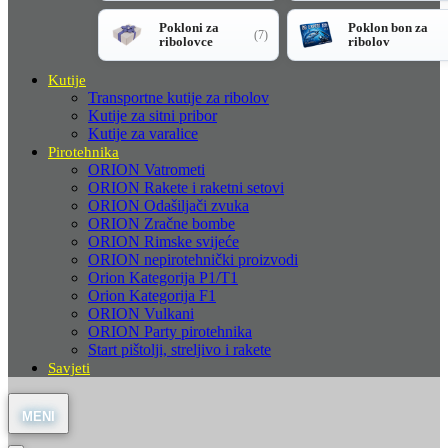
Pokloni za
Poklon bon za
(7)
ribolovce
ribolov
Kutije
Transportne kutije za ribolov
Kutije za sitni pribor
Kutije za varalice
Pirotehnika
ORION Vatrometi
ORION Rakete i raketni setovi
ORION Odašiljači zvuka
ORION Zračne bombe
ORION Rimske svijeće
ORION nepirotehnički proizvodi
Orion Kategorija P1/T1
Orion Kategorija F1
ORION Vulkani
ORION Party pirotehnika
Start pištolji, streljivo i rakete
Savjeti