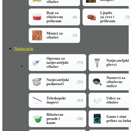
ribolov
Boje za
Ljepilo
ribolovnu
za crve i
(4)
(3)
prihranu
prihranu
Mamci za
(3)
ribolov
Natjecanje
Oprema za
Natjecateljski
natjecateljski
(75)
plovci
ribolov
Nastavci za
Natjecateljski
ribolovne
(51)
podmetači
stolice
Teleskopski
Udice za
(43)
štapovi
ribolov
Ribolovne
Gume i sitni
posude i
(38)
pribor za štek
kante