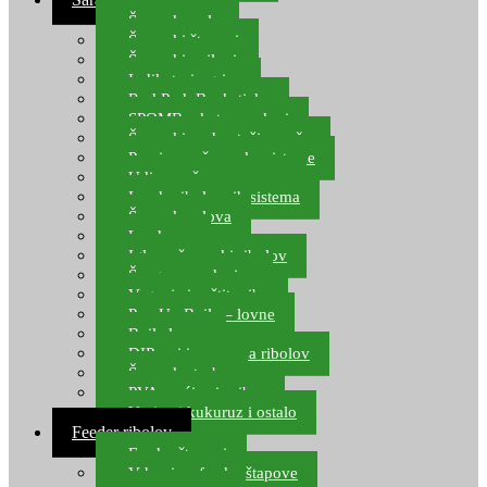
Šaranske role
Šaranski štapovi
Šaranski najloni
Indikatori ugriza
Rod Pod, Banksticks
SPOMB rakete, markeri
Šaranski podmetači, mreže
Pernice za šaranske sisteme
Udice za šarana, amura
Izrada ribolovnih sistema
Šaranska olova
Leadcore
Igle za šaranski ribolov
Špage, upredenice
Vaganje i zaštita ribe
Pop Up Boile – lovne
Boile lovne
DIP-ovi i arome za ribolov
Šaranske torbe
PVA vrećice i pribor
Umjetni kukuruz i ostalo
Feeder ribolov
Feeder štapovi
Vrhovi za feeder štapove