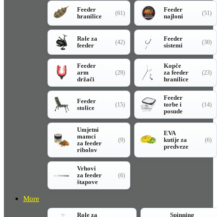
Feeder
Feeder
(61)
(51)
hranilice
najloni
Role za
Feeder
(42)
(30)
feeder
sistemi
Feeder
Kopče
arm
za feeder
(29)
(23)
držači
hranilice
Feeder
Feeder
torbe i
(15)
(14)
stolice
posude
Umjetni
EVA
mamci
kutije za
(9)
(6)
za feeder
predveze
ribolov
Vrhovi
za feeder
(6)
štapove
More
Role za
Spinning