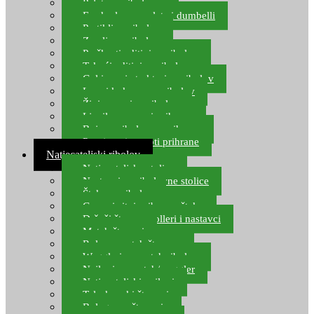
Pelete za ribolov
Feeder lovne pelete i dumbelli
Partikli za ribolov
Zemlja za ribolov
Praškasti aditivi za ribolov
Tekući aditivi za ribolov
Gel i sprej atraktori za ribolov
Lovni kukuruz za ribolov
Živi mamci za ribolov
Ljepilo za crve i prihranu
Boje za ribolovnu prihranu
Provjereni recepti prihrane
Natjecateljski ribolov
Natjecateljske stolice
Nastavci za ribolovne stolice
Šteke za ribolov
Gume i sitni pribor za šteku
Držači štapova rolleri i nastavci
Match štapovi
Role za match štapove
Waggleri za match ribolov
Najloni za match/waggler
Natjecateljski najloni
Teleskopski štapovi
Bolognese štapovi