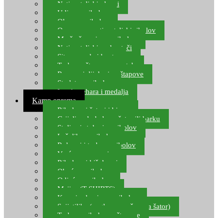
Natjecateljski plovci
Udice za ribolov
Olovo za ribolov
Oprema za natjecateljski ribolov
Mreže čuvarice za ribolov
Natjecateljski podmetači
Sito, posude i kante
Torbe za štapove – match
Rezervni dijelovi za štapove
Starlete za ribolov
Izrada pehara i medalja
Kamp oprema
Ribolovni šatori i bivvy
Grijalice, kuhala za šator ili barku
Stolice i stolovi za ribolov
Ležaljke za ribolov
Ruksaci i torbe za ribolov
Vreće za spavanje
Ribolovni kišobrani
Obuća za ribolov
Odjeća za ribolov
Majice (T-SHIRTS)
Kape i rukavice za ribolov
Svijetiljke (naglavne, ručne, za šator)
Torbe za ribolovne štapove