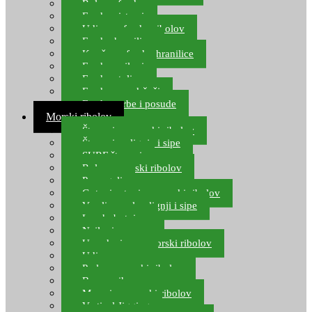
Role za feeder
Feeder sistemi
Udice za feeder ribolov
Feeder hranilice
Kopče za feeder hranilice
Feeder najloni
Feeder stolice
Feeder arm držači
Feeder torbe i posude
Morski ribolov
Štapovi za morski ribolov
Štapovi za lignje i sipe
SURF štapovi
Role za morski ribolov
Parangali
Gotovi setovi za morski ribolov
Varalice za lov lignji i sipe
Lov hobotnice
Najloni za more
Upredenice za morski ribolov
Udice za more
Perle za morski ribolov
Brum prihrana za more
Mamci za morski ribolov
Vertical Jigging