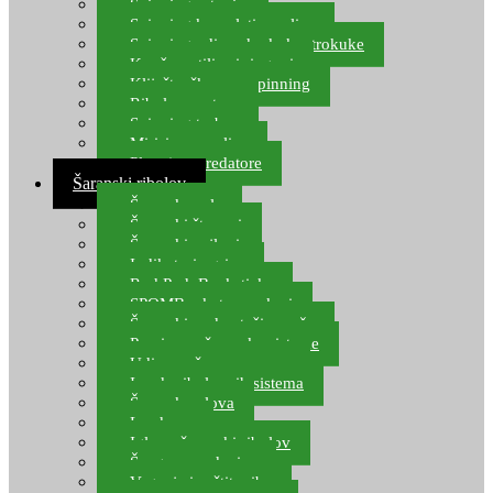
Spinning setovi
Spinning kompleti varalica
Spinning udice, dvokuke, trokuke
Kopče, vrtilice i ringovi
Kliješta, škare za spinning
Ribolov pastrve
Spinning torbe
Mirisi za varalice
Plovci za predatore
Šaranski ribolov
Šaranske role
Šaranski štapovi
Šaranski najloni
Indikatori ugriza
Rod Pod, Banksticks
SPOMB rakete, markeri
Šaranski podmetači, mreže
Pernice za šaranske sisteme
Udice za šarana, amura
Izrada ribolovnih sistema
Šaranska olova
Leadcore
Igle za šaranski ribolov
Špage, upredenice
Vaganje i zaštita ribe