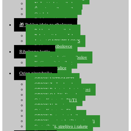
Noževi i alat za ribolov
Čamci za prihranu ribe
Ostala kamp oprema
Dalekozori i optika
🎁 Poklon ideje za ribolovce
Poklon bon za ribolov
Polarizacijske naočale
Jastuci GABY PILLOWS
Pokloni za ribolovce
Ribolovne kutije
Transportne kutije za ribolov
Kutije za sitni pribor
Kutije za varalice
Orion pirotehnika
ORION VATROMETI
ORION Zračne bombe
ORION Rakete i raketni setovi
ORION Odašiljači zvuka
Orion Kategorija P1/T1
ORION Vulkani
Orion Kategorija F1
ORION Party pirotehnika
ORION nepirotehnički proizvodi
Start pištolji, streljivo i rakete