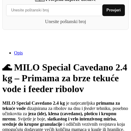
Provjeri
Unesite poštanski broj
Opis
🌊 MILO Special Cavedano 2.4
kg – Primama za brze tekuće
vode i feeder ribolov
MILO Special Cavedano 2.4 kg
je natjecateljska
primama za
tekuće vode
dizajnirana za ribolov na dnu i
feeder
tehniku, posebno
učinkovita za
jeza (ide), klena (cavedano), ploticu i krupnu
mrenu
. Svijetle je boje,
slatkastog i vrlo intenzivnog mirisa
,
srednje do krupne granulacije
i odličnih vezivnih svojstava koja
omogućuju dodavanje većih količina mamaca u kugle ili hranilice.