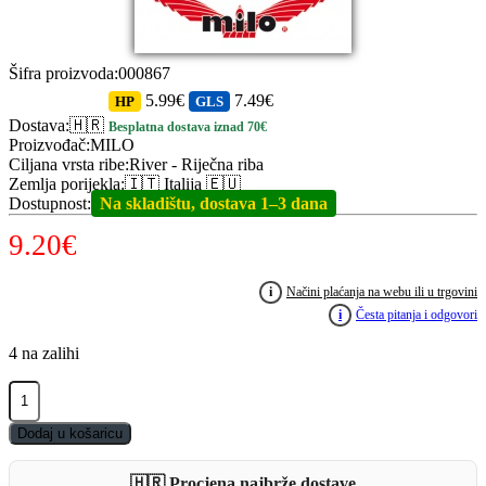
Šifra proizvoda
:
000867
5.99€
7.49€
HP
GLS
Dostava
:
🇭🇷
Besplatna dostava iznad 70€
Proizvođač
:
MILO
Ciljana vrsta ribe
:
River - Riječna riba
Zemlja porijekla
:
🇮🇹 Italija 🇪🇺
Dostupnost
:
Na skladištu, dostava 1–3 dana
9.20
€
i
Načini plaćanja na webu ili u trgovini
i
Česta pitanja i odgovori
4 na zalihi
MILO
Special
Cavedano
Dodaj u košaricu
2.4kg
quantity
🇭🇷 Procjena najbrže dostave