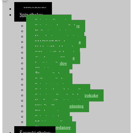
≡ IZBORNIK
Spin ribolov
Spinning štapovi
Spinning role za ribolov
Najloni za spinning
Upredenice za spinning
MADCAT Ribolov soma
Vobleri (Hard Lures)
Silikonci (Soft Lures)
Jig glave za silikonce
Leptiri za ribolov
Glavinjare
Žlice za ribolov
Sajlice za ribolov
Spinning setovi
Spinning kompleti varalica
Spinning udice, dvokuke, trokuke
Kopče, vrtilice i ringovi
Kliješta, škare za spinning
Ribolov pastrve
Spinning torbe
Mirisi za varalice
Plovci za predatore
Šaranski ribolov