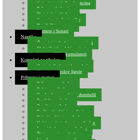
Spinning strijelke, brancina
Pribor za bolentino
Plutajuća odijela
Sonari za traženje ribe
Ronilački program
Kamere i Sonari
Nautika
Čamci za ribolov, gumenjaci
Električni brodski motori
Lithium ION akumulatori
Kompleti za ribolov
Gotovi ribolovni kompleti
Setovi za ribolov lignje
Prihrana i mamci
Prihrana za ribolov
Pelete za ribolov
Feeder lovne pelete i dumbelli
Partikli za ribolov
Zemlja za ribolov
Praškasti aditivi za ribolov
Tekući aditivi za ribolov
Gel i sprej atraktori za ribolov
Lovni kukuruz za ribolov
Živi mamci za ribolov
Ljepilo za crve i prihranu