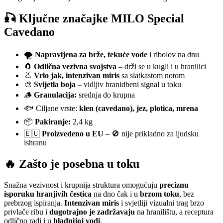
🎣 Ključne značajke MILO Special
Cavedano
🌪️
Napravljena za brže, tekuće vode
i ribolov na dnu
🧲
Odlična vezivna svojstva
– drži se u kugli i u hranilici
👃
Vrlo jak, intenzivan miris
sa slatkastom notom
🎨
Svijetla boja
– vidljiv hranidbeni signal u toku
🪵
Granulacija:
srednja do krupna
🐟 Ciljane vrste:
klen (cavedano), jez, plotica, mrena
📦
Pakiranje:
2,4 kg
🇪🇺
Proizvedeno u EU
– 🚫 nije prikladno za ljudsku
ishranu
🔥 Zašto je posebna u toku
Snažna vezivnost i krupnija struktura omogućuju
preciznu
isporuku hranjivih čestica
na dno čak i u
brzom toku
, bez
prebrzog ispiranja.
Intenzivan miris
i svjetliji vizualni trag brzo
privlače ribu i
dugotrajno je zadržavaju
na hranilištu, a receptura
odlično radi i u
hladnijoj vodi
.