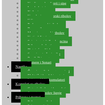
Varalice za lov lignji i sipe
Lov hobotnice
Najloni za more
Upredenice za morski ribolov
Udice za more
Perle za morski ribolov
Brum prihrana za more
Mamci za morski ribolov
Vertical Jigging
Spinning strijelke, brancina
Pribor za bolentino
Plutajuća odijela
Sonari za traženje ribe
Ronilački program
Kamere i Sonari
Nautika
Čamci za ribolov, gumenjaci
Električni brodski motori
Lithium ION akumulatori
Kompleti za ribolov
Gotovi ribolovni kompleti
Setovi za ribolov lignje
Prihrana i mamci
Prihrana za ribolov