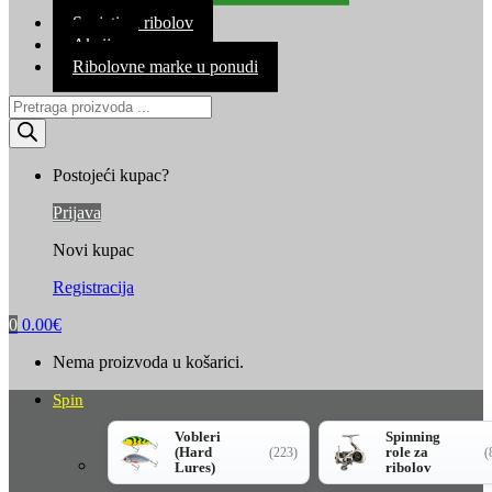
Kontakt
Savjeti za ribolov
Akcija
Ribolovne marke u ponudi
Products
search
Postojeći kupac?
Prijava
Novi kupac
Registracija
0
0.00
€
Nema proizvoda u košarici.
Spin
Vobleri
Spinning
(Hard
role za
(223)
(
Lures)
ribolov