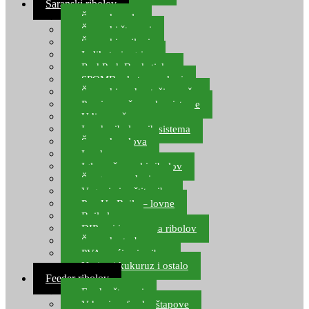
Šaranski ribolov
Šaranske role
Šaranski štapovi
Šaranski najloni
Indikatori ugriza
Rod Pod, Banksticks
SPOMB rakete, markeri
Šaranski podmetači, mreže
Pernice za šaranske sisteme
Udice za šarana, amura
Izrada ribolovnih sistema
Šaranska olova
Leadcore
Igle za šaranski ribolov
Špage, upredenice
Vaganje i zaštita ribe
Pop Up Boile – lovne
Boile lovne
DIP-ovi i arome za ribolov
Šaranske torbe
PVA vrećice i pribor
Umjetni kukuruz i ostalo
Feeder ribolov
Feeder štapovi
Vrhovi za feeder štapove