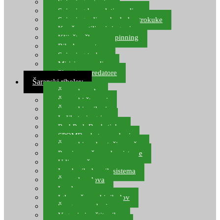
Spinning setovi
Spinning kompleti varalica
Spinning udice, dvokuke, trokuke
Kopče, vrtilice i ringovi
Kliješta, škare za spinning
Ribolov pastrve
Spinning torbe
Mirisi za varalice
Plovci za predatore
Šaranski ribolov
Šaranske role
Šaranski štapovi
Šaranski najloni
Indikatori ugriza
Rod Pod, Banksticks
SPOMB rakete, markeri
Šaranski podmetači, mreže
Pernice za šaranske sisteme
Udice za šarana, amura
Izrada ribolovnih sistema
Šaranska olova
Leadcore
Igle za šaranski ribolov
Špage, upredenice
Vaganje i zaštita ribe