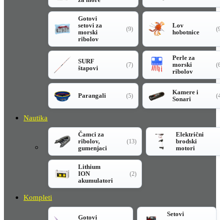
Gotovi
setovi za
Lov
(9)
(
morski
hobotnice
ribolov
Perle za
SURF
morski
(7)
(
štapovi
ribolov
Kamere i
Parangali
(5)
(
Sonari
Nautika
Čamci za
Električni
ribolov,
brodski
(13)
gumenjaci
motori
Lithium
ION
(2)
akumulatori
Kompleti
Setovi
Gotovi