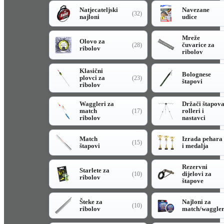
Natjecateljski
Navezane
(32)
najloni
udice
Mreže
Olovo za
čuvarice za
(28)
ribolov
ribolov
Klasični
Bolognese
plovci za
(23)
štapovi
ribolov
Waggleri za
Držači štapov
match
rolleri i
(17)
ribolov
nastavci
Match
Izrada pehara
(15)
štapovi
i medalja
Rezervni
Starlete za
dijelovi za
(10)
ribolov
štapove
Šteke za
Najloni za
(10)
ribolov
match/waggle