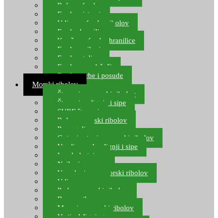
Role za feeder
Feeder sistemi
Udice za feeder ribolov
Feeder hranilice
Kopče za feeder hranilice
Feeder najloni
Feeder stolice
Feeder arm držači
Feeder torbe i posude
Morski ribolov
Štapovi za morski ribolov
Štapovi za lignje i sipe
SURF štapovi
Role za morski ribolov
Parangali
Gotovi setovi za morski ribolov
Varalice za lov lignji i sipe
Lov hobotnice
Najloni za more
Upredenice za morski ribolov
Udice za more
Perle za morski ribolov
Brum prihrana za more
Mamci za morski ribolov
Vertical Jigging