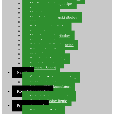
Varalice za lov lignji i sipe
Lov hobotnice
Najloni za more
Upredenice za morski ribolov
Udice za more
Perle za morski ribolov
Brum prihrana za more
Mamci za morski ribolov
Vertical Jigging
Spinning strijelke, brancina
Pribor za bolentino
Plutajuća odijela
Sonari za traženje ribe
Ronilački program
Kamere i Sonari
Nautika
Čamci za ribolov, gumenjaci
Električni brodski motori
Lithium ION akumulatori
Kompleti za ribolov
Gotovi ribolovni kompleti
Setovi za ribolov lignje
Prihrana i mamci
Prihrana za ribolov