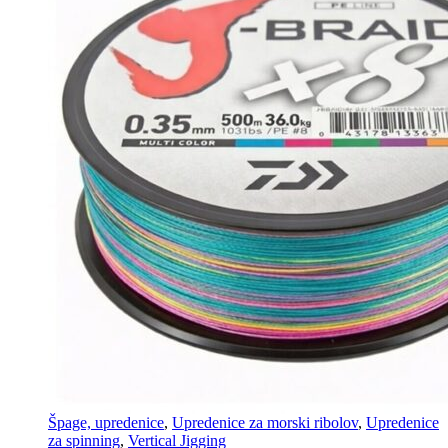
Špage, upredenice
,
Upredenice za morski ribolov
,
Upredenice
za spinning
,
Vertical Jigging