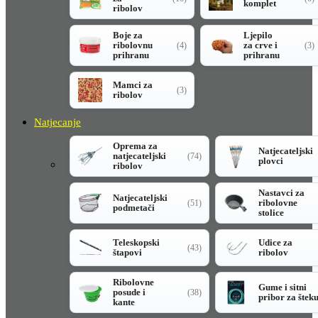
komplet
ribolov
Boje za
Ljepilo
ribolovnu
za crve i
(4)
(3)
prihranu
prihranu
Mamci za
(3)
ribolov
Natjecanje
Oprema za
Natjecateljski
natjecateljski
(74)
plovci
ribolov
Nastavci za
Natjecateljski
ribolovne
(51)
podmetači
stolice
Teleskopski
Udice za
(43)
štapovi
ribolov
Ribolovne
Gume i sitni
posude i
(38)
pribor za štek
kante