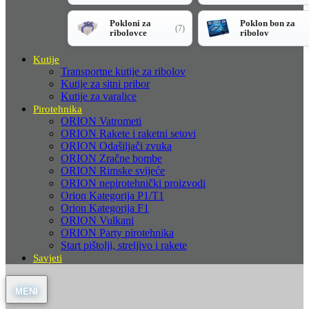
Pokloni za
Poklon bon za
(7)
ribolovce
ribolov
Kutije
Transportne kutije za ribolov
Kutije za sitni pribor
Kutije za varalice
Pirotehnika
ORION Vatrometi
ORION Rakete i raketni setovi
ORION Odašiljači zvuka
ORION Zračne bombe
ORION Rimske svijeće
ORION nepirotehnički proizvodi
Orion Kategorija P1/T1
Orion Kategorija F1
ORION Vulkani
ORION Party pirotehnika
Start pištolji, streljivo i rakete
Savjeti