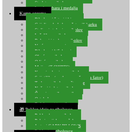
Starlete za ribolov
Izrada pehara i medalja
Kamp oprema
Ribolovni šatori i bivvy
Grijalice, kuhala za šator ili barku
Stolice i stolovi za ribolov
Ležaljke za ribolov
Ruksaci i torbe za ribolov
Vreće za spavanje
Ribolovni kišobrani
Obuća za ribolov
Odjeća za ribolov
Majice (T-SHIRTS)
Kape i rukavice za ribolov
Svijetiljke (naglavne, ručne, za šator)
Torbe za ribolovne štapove
Noževi i alat za ribolov
Čamci za prihranu ribe
Ostala kamp oprema
Dalekozori i optika
🎁 Poklon ideje za ribolovce
Poklon bon za ribolov
Polarizacijske naočale
Jastuci GABY PILLOWS
Pokloni za ribolovce