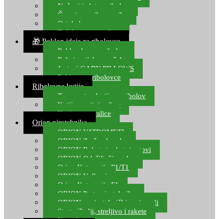
Noževi i alat za ribolov
Čamci za prihranu ribe
Ostala kamp oprema
Dalekozori i optika
🎁 Poklon ideje za ribolovce
Poklon bon za ribolov
Polarizacijske naočale
Jastuci GABY PILLOWS
Pokloni za ribolovce
Ribolovne kutije
Transportne kutije za ribolov
Kutije za sitni pribor
Kutije za varalice
Orion pirotehnika
ORION VATROMETI
ORION Zračne bombe
ORION Rakete i raketni setovi
ORION Odašiljači zvuka
Orion Kategorija P1/T1
ORION Vulkani
Orion Kategorija F1
ORION Party pirotehnika
ORION nepirotehnički proizvodi
Start pištolji, streljivo i rakete