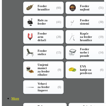
Feeder
Feeder
(60)
(51)
hranilice
najloni
Role za
Feeder
(41)
(30)
feeder
sistemi
Feeder
Kopče
arm
za feeder
(28)
(19)
držači
hranilice
Feeder
Feeder
torbe i
(15)
(14)
stolice
posude
Umjetni
EVA
mamci
kutije za
(9)
(6)
za feeder
predveze
ribolov
Vrhovi
za feeder
(6)
štapove
More