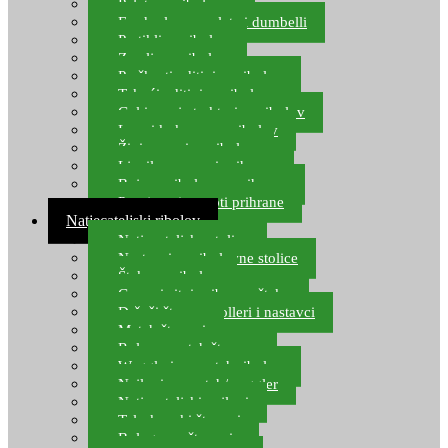
Pelete za ribolov
Feeder lovne pelete i dumbelli
Partikli za ribolov
Zemlja za ribolov
Praškasti aditivi za ribolov
Tekući aditivi za ribolov
Gel i sprej atraktori za ribolov
Lovni kukuruz za ribolov
Živi mamci za ribolov
Ljepilo za crve i prihranu
Boje za ribolovnu prihranu
Provjereni recepti prihrane
Natjecateljski ribolov
Natjecateljske stolice
Nastavci za ribolovne stolice
Šteke za ribolov
Gume i sitni pribor za šteku
Držači štapova rolleri i nastavci
Match štapovi
Role za match štapove
Waggleri za match ribolov
Najloni za match/waggler
Natjecateljski najloni
Teleskopski štapovi
Bolognese štapovi