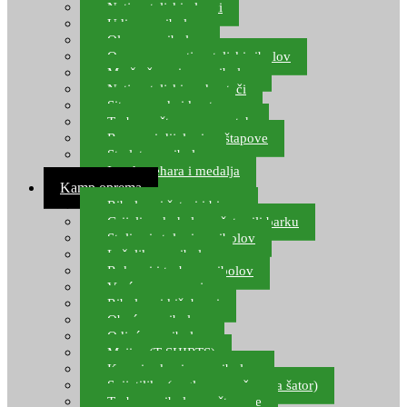
Natjecateljski plovci
Udice za ribolov
Olovo za ribolov
Oprema za natjecateljski ribolov
Mreže čuvarice za ribolov
Natjecateljski podmetači
Sito, posude i kante
Torbe za štapove – match
Rezervni dijelovi za štapove
Starlete za ribolov
Izrada pehara i medalja
Kamp oprema
Ribolovni šatori i bivvy
Grijalice, kuhala za šator ili barku
Stolice i stolovi za ribolov
Ležaljke za ribolov
Ruksaci i torbe za ribolov
Vreće za spavanje
Ribolovni kišobrani
Obuća za ribolov
Odjeća za ribolov
Majice (T-SHIRTS)
Kape i rukavice za ribolov
Svijetiljke (naglavne, ručne, za šator)
Torbe za ribolovne štapove