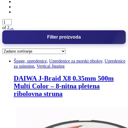
of 2
→
Filter proizvoda
Špage, upredenice
,
Upredenice za morski ribolov
,
Upredenice
za spinning
,
Vertical Jigging
DAIWA J-Braid X8 0.35mm 500m
Multi Color – 8-nitna pletena
ribolovna struna