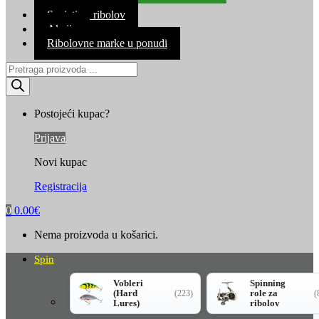
Kontakt
Savjeti za ribolov
Akcija
Ribolovne marke u ponudi
Products
search
Postojeći kupac?
Prijava
Novi kupac
Registracija
0
0.00
€
Nema proizvoda u košarici.
Spin
Vobleri
Spinning
(Hard
role za
(223)
(
Lures)
ribolov