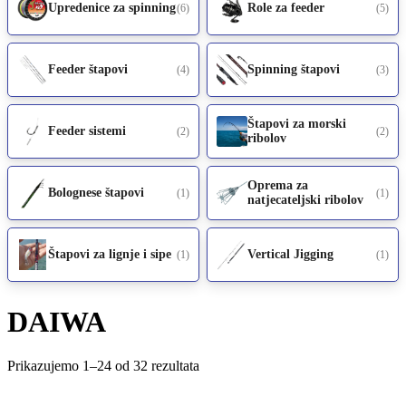
Upredenice za spinning
Role za feeder
(6)
(5)
Feeder štapovi
Spinning štapovi
(4)
(3)
Štapovi za morski
Feeder sistemi
(2)
(2)
ribolov
Oprema za
Bolognese štapovi
(1)
(1)
natjecateljski ribolov
Štapovi za lignje i sipe
Vertical Jigging
(1)
(1)
DAIWA
Prikazujemo 1–24 od 32 rezultata