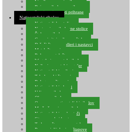
Ljepilo za crve i prihranu
Boje za ribolovnu prihranu
Provjereni recepti prihrane
Natjecateljski ribolov
Natjecateljske stolice
Nastavci za ribolovne stolice
Šteke za ribolov
Gume i sitni pribor za šteku
Držači štapova rolleri i nastavci
Match štapovi
Role za match štapove
Waggleri za match ribolov
Najloni za match/waggler
Natjecateljski najloni
Teleskopski štapovi
Bolognese štapovi
Natjecateljski plovci
Udice za ribolov
Olovo za ribolov
Oprema za natjecateljski ribolov
Mreže čuvarice za ribolov
Natjecateljski podmetači
Sito, posude i kante
Torbe za štapove – match
Rezervni dijelovi za štapove