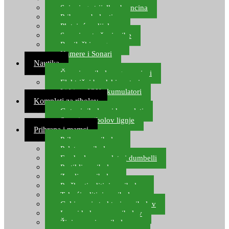
Spinning strijelke, brancina
Pribor za bolentino
Plutajuća odijela
Sonari za traženje ribe
Ronilački program
Kamere i Sonari
Nautika
Čamci za ribolov, gumenjaci
Električni brodski motori
Lithium ION akumulatori
Kompleti za ribolov
Gotovi ribolovni kompleti
Setovi za ribolov lignje
Prihrana i mamci
Prihrana za ribolov
Pelete za ribolov
Feeder lovne pelete i dumbelli
Partikli za ribolov
Zemlja za ribolov
Praškasti aditivi za ribolov
Tekući aditivi za ribolov
Gel i sprej atraktori za ribolov
Lovni kukuruz za ribolov
Živi mamci za ribolov