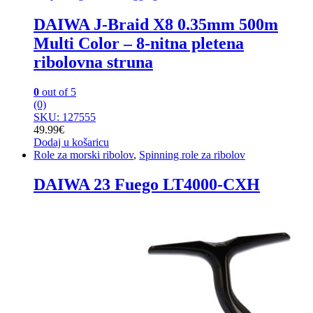
DAIWA J-Braid X8 0.35mm 500m
Multi Color – 8-nitna pletena
ribolovna struna
0
out of 5
(0)
SKU: 127555
49.99
€
Dodaj u košaricu
Role za morski ribolov
,
Spinning role za ribolov
DAIWA 23 Fuego LT4000-CXH