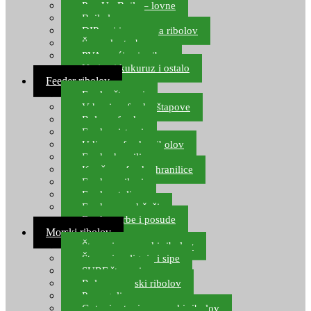
Pop Up Boile – lovne
Boile lovne
DIP-ovi i arome za ribolov
Šaranske torbe
PVA vrećice i pribor
Umjetni kukuruz i ostalo
Feeder ribolov
Feeder štapovi
Vrhovi za feeder štapove
Role za feeder
Feeder sistemi
Udice za feeder ribolov
Feeder hranilice
Kopče za feeder hranilice
Feeder najloni
Feeder stolice
Feeder arm držači
Feeder torbe i posude
Morski ribolov
Štapovi za morski ribolov
Štapovi za lignje i sipe
SURF štapovi
Role za morski ribolov
Parangali
Gotovi setovi za morski ribolov