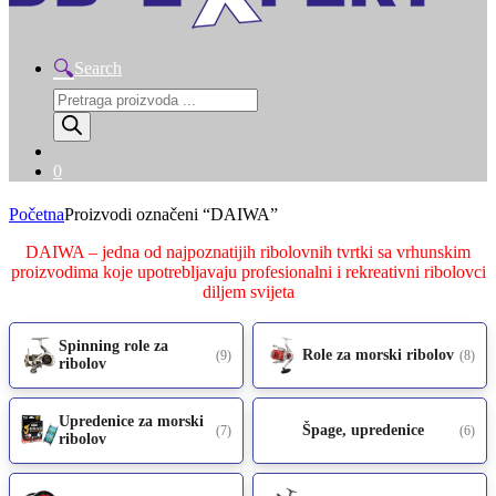
Search
Products
search
0
Početna
Proizvodi označeni “DAIWA”
DAIWA – jedna od najpoznatijih ribolovnih tvrtki sa vrhunskim
proizvodima koje upotrebljavaju profesionalni i rekreativni ribolovci
diljem svijeta
Spinning role za
Role za morski ribolov
(9)
(8)
ribolov
Upredenice za morski
Špage, upredenice
(7)
(6)
ribolov