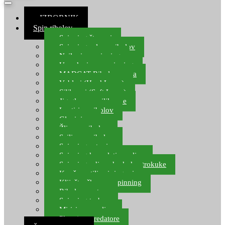
≡ IZBORNIK
Spin ribolov
Spinning štapovi
Spinning role za ribolov
Najloni za spinning
Upredenice za spinning
MADCAT Ribolov soma
Vobleri (Hard Lures)
Silikonci (Soft Lures)
Jig glave za silikonce
Leptiri za ribolov
Glavinjare
Žlice za ribolov
Sajlice za ribolov
Spinning setovi
Spinning kompleti varalica
Spinning udice, dvokuke, trokuke
Kopče, vrtilice i ringovi
Kliješta, škare za spinning
Ribolov pastrve
Spinning torbe
Mirisi za varalice
Plovci za predatore