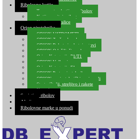
Ribolovne kutije
Transportne kutije za ribolov
Kutije za sitni pribor
Kutije za varalice
Orion pirotehnika
ORION VATROMETI
ORION Zračne bombe
ORION Rakete i raketni setovi
ORION Odašiljači zvuka
Orion Kategorija P1/T1
ORION Vulkani
Orion Kategorija F1
ORION Party pirotehnika
ORION nepirotehnički proizvodi
Start pištolji, streljivo i rakete
Kontakt
Savjeti za ribolov
Akcija
Ribolovne marke u ponudi