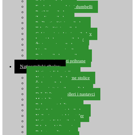
Pelete za ribolov
Feeder lovne pelete i dumbelli
Partikli za ribolov
Zemlja za ribolov
Praškasti aditivi za ribolov
Tekući aditivi za ribolov
Gel i sprej atraktori za ribolov
Lovni kukuruz za ribolov
Živi mamci za ribolov
Ljepilo za crve i prihranu
Boje za ribolovnu prihranu
Provjereni recepti prihrane
Natjecateljski ribolov
Natjecateljske stolice
Nastavci za ribolovne stolice
Šteke za ribolov
Gume i sitni pribor za šteku
Držači štapova rolleri i nastavci
Match štapovi
Role za match štapove
Waggleri za match ribolov
Najloni za match/waggler
Natjecateljski najloni
Teleskopski štapovi
Bolognese štapovi