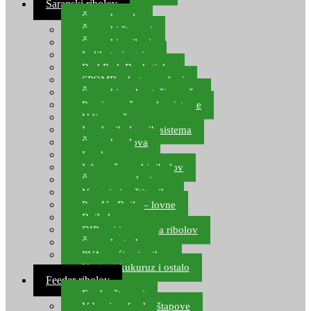
Šaranski ribolov
Šaranske role
Šaranski štapovi
Šaranski najloni
Indikatori ugriza
Rod Pod, Banksticks
SPOMB rakete, markeri
Šaranski podmetači, mreže
Pernice za šaranske sisteme
Udice za šarana, amura
Izrada ribolovnih sistema
Šaranska olova
Leadcore
Igle za šaranski ribolov
Špage, upredenice
Vaganje i zaštita ribe
Pop Up Boile – lovne
Boile lovne
DIP-ovi i arome za ribolov
Šaranske torbe
PVA vrećice i pribor
Umjetni kukuruz i ostalo
Feeder ribolov
Feeder štapovi
Vrhovi za feeder štapove