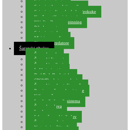
Spinning setovi
Spinning kompleti varalica
Spinning udice, dvokuke, trokuke
Kopče, vrtilice i ringovi
Kliješta, škare za spinning
Ribolov pastrve
Spinning torbe
Mirisi za varalice
Plovci za predatore
Šaranski ribolov
Šaranske role
Šaranski štapovi
Šaranski najloni
Indikatori ugriza
Rod Pod, Banksticks
SPOMB rakete, markeri
Šaranski podmetači, mreže
Pernice za šaranske sisteme
Udice za šarana, amura
Izrada ribolovnih sistema
Šaranska olova
Leadcore
Igle za šaranski ribolov
Špage, upredenice
Vaganje i zaštita ribe