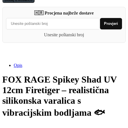
Shad
UV
🇭🇷 Procjena najbrže dostave
12cm
Firetiger
Provjeri
quantity
Unesite poštanski broj
Opis
FOX RAGE Spikey Shad UV
12cm Firetiger – realistična
silikonska varalica s
vibracijskim bodljama 🐟