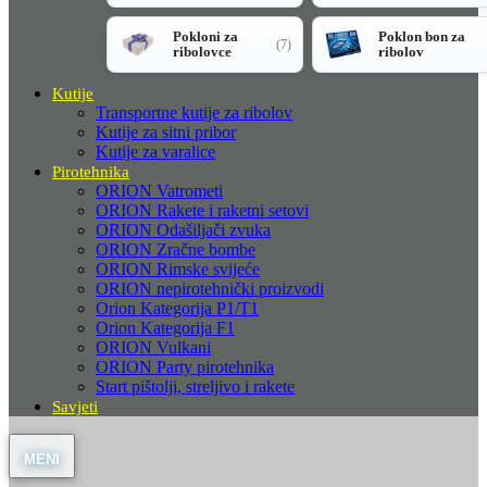
Pokloni za
Poklon bon za
(7)
ribolovce
ribolov
Kutije
Transportne kutije za ribolov
Kutije za sitni pribor
Kutije za varalice
Pirotehnika
ORION Vatrometi
ORION Rakete i raketni setovi
ORION Odašiljači zvuka
ORION Zračne bombe
ORION Rimske svijeće
ORION nepirotehnički proizvodi
Orion Kategorija P1/T1
Orion Kategorija F1
ORION Vulkani
ORION Party pirotehnika
Start pištolji, streljivo i rakete
Savjeti