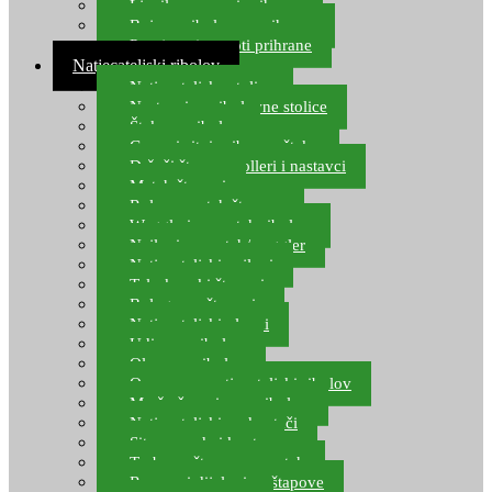
Ljepilo za crve i prihranu
Boje za ribolovnu prihranu
Provjereni recepti prihrane
Natjecateljski ribolov
Natjecateljske stolice
Nastavci za ribolovne stolice
Šteke za ribolov
Gume i sitni pribor za šteku
Držači štapova rolleri i nastavci
Match štapovi
Role za match štapove
Waggleri za match ribolov
Najloni za match/waggler
Natjecateljski najloni
Teleskopski štapovi
Bolognese štapovi
Natjecateljski plovci
Udice za ribolov
Olovo za ribolov
Oprema za natjecateljski ribolov
Mreže čuvarice za ribolov
Natjecateljski podmetači
Sito, posude i kante
Torbe za štapove – match
Rezervni dijelovi za štapove