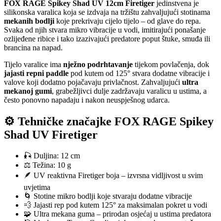
FOX RAGE Spikey Shad UV 12cm Firetiger
jedinstvena je
silikonska varalica koja se izdvaja na tržištu zahvaljujući stotinama
mekanih bodlji
koje prekrivaju cijelo tijelo – od glave do repa.
Svaka od njih stvara mikro vibracije u vodi, imitirajući ponašanje
ozlijeđene ribice i tako izazivajući predatore poput štuke, smuđa ili
brancina na napad.
Tijelo varalice ima
nježno podrhtavanje
tijekom povlačenja, dok
jajasti repni paddle
pod kutem od 125° stvara dodatne vibracije i
valove koji dodatno pojačavaju privlačnost. Zahvaljujući
ultra
mekanoj gumi
, grabežljivci dulje zadržavaju varalicu u ustima, a
često ponovno napadaju i nakon neuspješnog udarca.
⚙️ Tehničke značajke FOX RAGE Spikey
Shad UV Firetiger
🎣 Duljina: 12 cm
⚖️ Težina: 10 g
🪶 UV reaktivna Firetiger boja – izvrsna vidljivost u svim
uvjetima
🌀 Stotine mikro bodlji koje stvaraju dodatne vibracije
💨 Jajasti rep pod kutem 125° za maksimalan pokret u vodi
🧩 Ultra mekana guma – prirodan osjećaj u ustima predatora