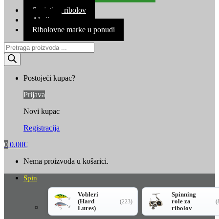
Kontakt
Savjeti za ribolov
Akcija
Ribolovne marke u ponudi
Products
search
Postojeći kupac?
Prijava
Novi kupac
Registracija
0
0.00
€
Nema proizvoda u košarici.
Spin
Vobleri
Spinning
(Hard
role za
(223)
(
Lures)
ribolov