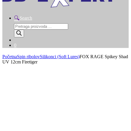
Search
Products
search
0
Početna
Spin ribolov
Silikonci (Soft Lures)
FOX RAGE Spikey Shad
UV 12cm Firetiger