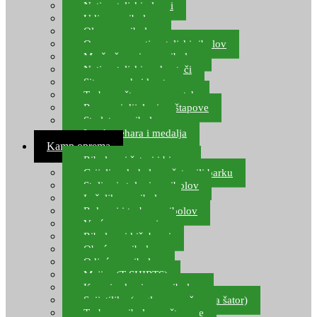
Natjecateljski plovci
Udice za ribolov
Olovo za ribolov
Oprema za natjecateljski ribolov
Mreže čuvarice za ribolov
Natjecateljski podmetači
Sito, posude i kante
Torbe za štapove – match
Rezervni dijelovi za štapove
Starlete za ribolov
Izrada pehara i medalja
Kamp oprema
Ribolovni šatori i bivvy
Grijalice, kuhala za šator ili barku
Stolice i stolovi za ribolov
Ležaljke za ribolov
Ruksaci i torbe za ribolov
Vreće za spavanje
Ribolovni kišobrani
Obuća za ribolov
Odjeća za ribolov
Majice (T-SHIRTS)
Kape i rukavice za ribolov
Svijetiljke (naglavne, ručne, za šator)
Torbe za ribolovne štapove