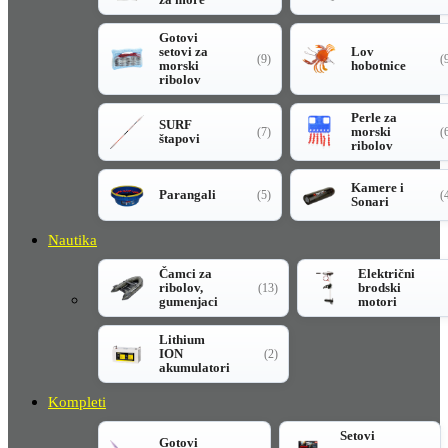
Gotovi
setovi za
Lov
(9)
(
morski
hobotnice
ribolov
Perle za
SURF
morski
(7)
(
štapovi
ribolov
Kamere i
Parangali
(5)
(
Sonari
Nautika
Čamci za
Električni
ribolov,
brodski
(13)
gumenjaci
motori
Lithium
ION
(2)
akumulatori
Kompleti
Setovi
Gotovi