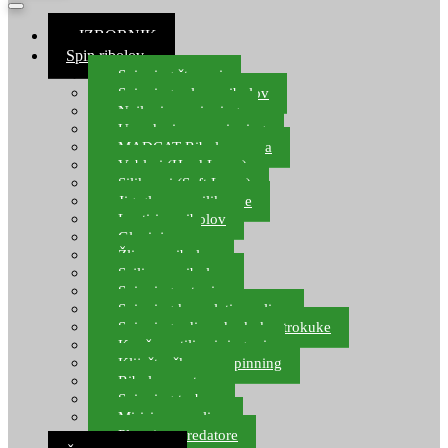
≡ IZBORNIK
Spin ribolov
Spinning štapovi
Spinning role za ribolov
Najloni za spinning
Upredenice za spinning
MADCAT Ribolov soma
Vobleri (Hard Lures)
Silikonci (Soft Lures)
Jig glave za silikonce
Leptiri za ribolov
Glavinjare
Žlice za ribolov
Sajlice za ribolov
Spinning setovi
Spinning kompleti varalica
Spinning udice, dvokuke, trokuke
Kopče, vrtilice i ringovi
Kliješta, škare za spinning
Ribolov pastrve
Spinning torbe
Mirisi za varalice
Plovci za predatore