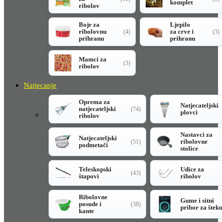
komplet
ribolov
Boje za
Ljepilo
ribolovnu
za crve i
(4)
(3)
prihranu
prihranu
Mamci za
(3)
ribolov
Natjecanje
Oprema za
Natjecateljski
natjecateljski
(74)
plovci
ribolov
Nastavci za
Natjecateljski
ribolovne
(51)
podmetači
stolice
Teleskopski
Udice za
(43)
štapovi
ribolov
Ribolovne
Gume i sitni
posude i
(38)
pribor za štek
kante