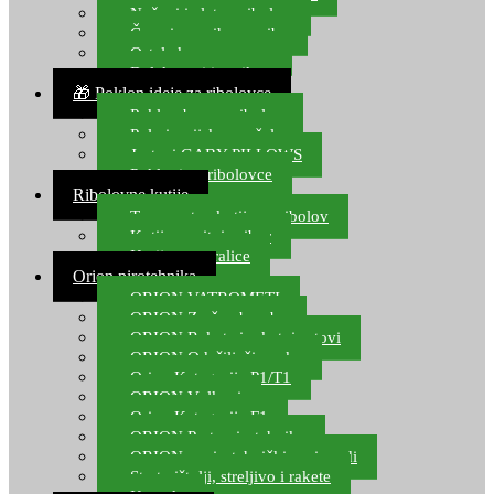
Noževi i alat za ribolov
Čamci za prihranu ribe
Ostala kamp oprema
Dalekozori i optika
🎁 Poklon ideje za ribolovce
Poklon bon za ribolov
Polarizacijske naočale
Jastuci GABY PILLOWS
Pokloni za ribolovce
Ribolovne kutije
Transportne kutije za ribolov
Kutije za sitni pribor
Kutije za varalice
Orion pirotehnika
ORION VATROMETI
ORION Zračne bombe
ORION Rakete i raketni setovi
ORION Odašiljači zvuka
Orion Kategorija P1/T1
ORION Vulkani
Orion Kategorija F1
ORION Party pirotehnika
ORION nepirotehnički proizvodi
Start pištolji, streljivo i rakete