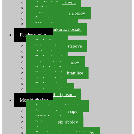
Pop Up Boile – lovne
Boile lovne
DIP-ovi i arome za ribolov
Šaranske torbe
PVA vrećice i pribor
Umjetni kukuruz i ostalo
Feeder ribolov
Feeder štapovi
Vrhovi za feeder štapove
Role za feeder
Feeder sistemi
Udice za feeder ribolov
Feeder hranilice
Kopče za feeder hranilice
Feeder najloni
Feeder stolice
Feeder arm držači
Feeder torbe i posude
Morski ribolov
Štapovi za morski ribolov
Štapovi za lignje i sipe
SURF štapovi
Role za morski ribolov
Parangali
Gotovi setovi za morski ribolov