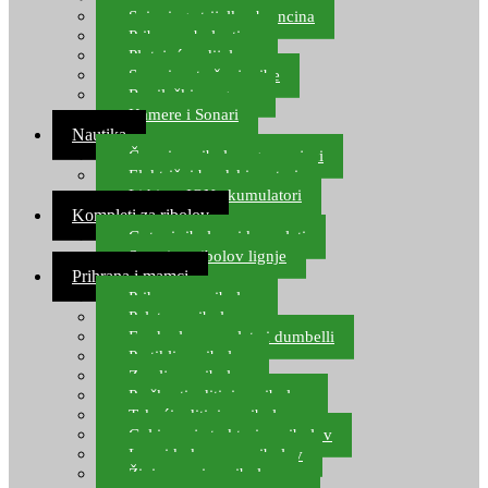
Spinning strijelke, brancina
Pribor za bolentino
Plutajuća odijela
Sonari za traženje ribe
Ronilački program
Kamere i Sonari
Nautika
Čamci za ribolov, gumenjaci
Električni brodski motori
Lithium ION akumulatori
Kompleti za ribolov
Gotovi ribolovni kompleti
Setovi za ribolov lignje
Prihrana i mamci
Prihrana za ribolov
Pelete za ribolov
Feeder lovne pelete i dumbelli
Partikli za ribolov
Zemlja za ribolov
Praškasti aditivi za ribolov
Tekući aditivi za ribolov
Gel i sprej atraktori za ribolov
Lovni kukuruz za ribolov
Živi mamci za ribolov