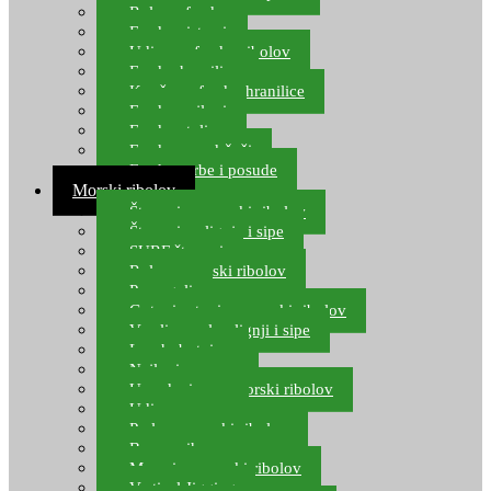
Role za feeder
Feeder sistemi
Udice za feeder ribolov
Feeder hranilice
Kopče za feeder hranilice
Feeder najloni
Feeder stolice
Feeder arm držači
Feeder torbe i posude
Morski ribolov
Štapovi za morski ribolov
Štapovi za lignje i sipe
SURF štapovi
Role za morski ribolov
Parangali
Gotovi setovi za morski ribolov
Varalice za lov lignji i sipe
Lov hobotnice
Najloni za more
Upredenice za morski ribolov
Udice za more
Perle za morski ribolov
Brum prihrana za more
Mamci za morski ribolov
Vertical Jigging