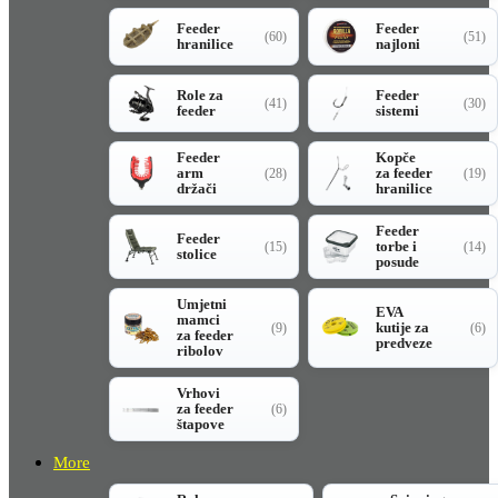
Feeder
Feeder
(60)
(51)
hranilice
najloni
Role za
Feeder
(41)
(30)
feeder
sistemi
Feeder
Kopče
arm
za feeder
(28)
(19)
držači
hranilice
Feeder
Feeder
torbe i
(15)
(14)
stolice
posude
Umjetni
EVA
mamci
kutije za
(9)
(6)
za feeder
predveze
ribolov
Vrhovi
za feeder
(6)
štapove
More