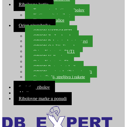
Ribolovne kutije
Transportne kutije za ribolov
Kutije za sitni pribor
Kutije za varalice
Orion pirotehnika
ORION VATROMETI
ORION Zračne bombe
ORION Rakete i raketni setovi
ORION Odašiljači zvuka
Orion Kategorija P1/T1
ORION Vulkani
Orion Kategorija F1
ORION Party pirotehnika
ORION nepirotehnički proizvodi
Start pištolji, streljivo i rakete
Kontakt
Savjeti za ribolov
Akcija
Ribolovne marke u ponudi