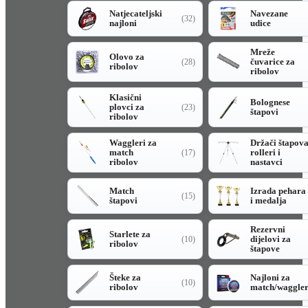
Natjecateljski
Navezane
(32)
najloni
udice
Mreže
Olovo za
čuvarice za
(28)
ribolov
ribolov
Klasični
Bolognese
plovci za
(23)
štapovi
ribolov
Waggleri za
Držači štapov
match
rolleri i
(17)
ribolov
nastavci
Match
Izrada pehara
(15)
štapovi
i medalja
Rezervni
Starlete za
dijelovi za
(10)
ribolov
štapove
Šteke za
Najloni za
(10)
ribolov
match/waggle