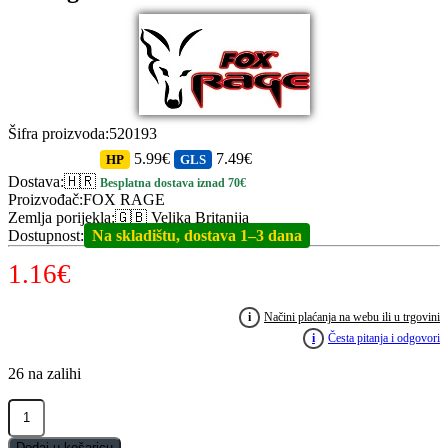
Šifra proizvoda
:
520193
5.99€
7.49€
HP
GLS
Dostava
:
🇭🇷
Besplatna dostava iznad 70€
Proizvođač
:
FOX RAGE
Zemlja porijekla
:
🇬🇧 Velika Britanija
Dostupnost
:
Na skladištu, dostava 1–3 dana
1.16
€
i
Načini plaćanja na webu ili u trgovini
i
Česta pitanja i odgovori
26 na zalihi
FOX
RAGE
Spikey
Dodaj u košaricu