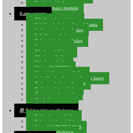
Starlete za ribolov
Izrada pehara i medalja
Kamp oprema
Ribolovni šatori i bivvy
Grijalice, kuhala za šator ili barku
Stolice i stolovi za ribolov
Ležaljke za ribolov
Ruksaci i torbe za ribolov
Vreće za spavanje
Ribolovni kišobrani
Obuća za ribolov
Odjeća za ribolov
Majice (T-SHIRTS)
Kape i rukavice za ribolov
Svijetiljke (naglavne, ručne, za šator)
Torbe za ribolovne štapove
Noževi i alat za ribolov
Čamci za prihranu ribe
Ostala kamp oprema
Dalekozori i optika
🎁 Poklon ideje za ribolovce
Poklon bon za ribolov
Polarizacijske naočale
Jastuci GABY PILLOWS
Pokloni za ribolovce