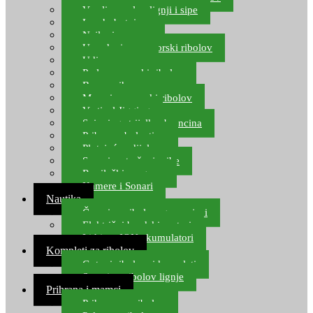
Varalice za lov lignji i sipe
Lov hobotnice
Najloni za more
Upredenice za morski ribolov
Udice za more
Perle za morski ribolov
Brum prihrana za more
Mamci za morski ribolov
Vertical Jigging
Spinning strijelke, brancina
Pribor za bolentino
Plutajuća odijela
Sonari za traženje ribe
Ronilački program
Kamere i Sonari
Nautika
Čamci za ribolov, gumenjaci
Električni brodski motori
Lithium ION akumulatori
Kompleti za ribolov
Gotovi ribolovni kompleti
Setovi za ribolov lignje
Prihrana i mamci
Prihrana za ribolov