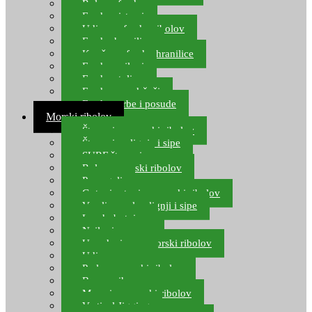
Role za feeder
Feeder sistemi
Udice za feeder ribolov
Feeder hranilice
Kopče za feeder hranilice
Feeder najloni
Feeder stolice
Feeder arm držači
Feeder torbe i posude
Morski ribolov
Štapovi za morski ribolov
Štapovi za lignje i sipe
SURF štapovi
Role za morski ribolov
Parangali
Gotovi setovi za morski ribolov
Varalice za lov lignji i sipe
Lov hobotnice
Najloni za more
Upredenice za morski ribolov
Udice za more
Perle za morski ribolov
Brum prihrana za more
Mamci za morski ribolov
Vertical Jigging