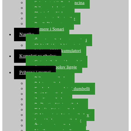
Spinning strijelke, brancina
Pribor za bolentino
Plutajuća odijela
Sonari za traženje ribe
Ronilački program
Kamere i Sonari
Nautika
Čamci za ribolov, gumenjaci
Električni brodski motori
Lithium ION akumulatori
Kompleti za ribolov
Gotovi ribolovni kompleti
Setovi za ribolov lignje
Prihrana i mamci
Prihrana za ribolov
Pelete za ribolov
Feeder lovne pelete i dumbelli
Partikli za ribolov
Zemlja za ribolov
Praškasti aditivi za ribolov
Tekući aditivi za ribolov
Gel i sprej atraktori za ribolov
Lovni kukuruz za ribolov
Živi mamci za ribolov
Ljepilo za crve i prihranu