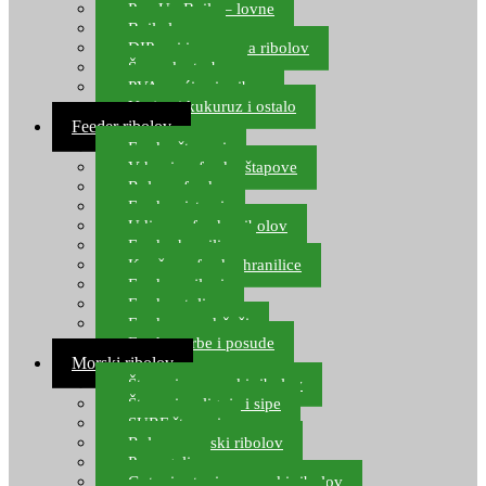
Pop Up Boile – lovne
Boile lovne
DIP-ovi i arome za ribolov
Šaranske torbe
PVA vrećice i pribor
Umjetni kukuruz i ostalo
Feeder ribolov
Feeder štapovi
Vrhovi za feeder štapove
Role za feeder
Feeder sistemi
Udice za feeder ribolov
Feeder hranilice
Kopče za feeder hranilice
Feeder najloni
Feeder stolice
Feeder arm držači
Feeder torbe i posude
Morski ribolov
Štapovi za morski ribolov
Štapovi za lignje i sipe
SURF štapovi
Role za morski ribolov
Parangali
Gotovi setovi za morski ribolov