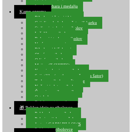
Starlete za ribolov
Izrada pehara i medalja
Kamp oprema
Ribolovni šatori i bivvy
Grijalice, kuhala za šator ili barku
Stolice i stolovi za ribolov
Ležaljke za ribolov
Ruksaci i torbe za ribolov
Vreće za spavanje
Ribolovni kišobrani
Obuća za ribolov
Odjeća za ribolov
Majice (T-SHIRTS)
Kape i rukavice za ribolov
Svijetiljke (naglavne, ručne, za šator)
Torbe za ribolovne štapove
Noževi i alat za ribolov
Čamci za prihranu ribe
Ostala kamp oprema
Dalekozori i optika
🎁 Poklon ideje za ribolovce
Poklon bon za ribolov
Polarizacijske naočale
Jastuci GABY PILLOWS
Pokloni za ribolovce