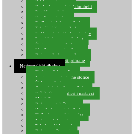
Pelete za ribolov
Feeder lovne pelete i dumbelli
Partikli za ribolov
Zemlja za ribolov
Praškasti aditivi za ribolov
Tekući aditivi za ribolov
Gel i sprej atraktori za ribolov
Lovni kukuruz za ribolov
Živi mamci za ribolov
Ljepilo za crve i prihranu
Boje za ribolovnu prihranu
Provjereni recepti prihrane
Natjecateljski ribolov
Natjecateljske stolice
Nastavci za ribolovne stolice
Šteke za ribolov
Gume i sitni pribor za šteku
Držači štapova rolleri i nastavci
Match štapovi
Role za match štapove
Waggleri za match ribolov
Najloni za match/waggler
Natjecateljski najloni
Teleskopski štapovi
Bolognese štapovi