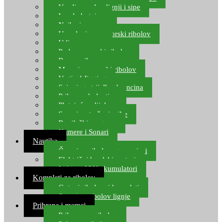
Varalice za lov lignji i sipe
Lov hobotnice
Najloni za more
Upredenice za morski ribolov
Udice za more
Perle za morski ribolov
Brum prihrana za more
Mamci za morski ribolov
Vertical Jigging
Spinning strijelke, brancina
Pribor za bolentino
Plutajuća odijela
Sonari za traženje ribe
Ronilački program
Kamere i Sonari
Nautika
Čamci za ribolov, gumenjaci
Električni brodski motori
Lithium ION akumulatori
Kompleti za ribolov
Gotovi ribolovni kompleti
Setovi za ribolov lignje
Prihrana i mamci
Prihrana za ribolov