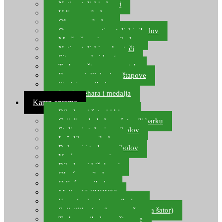
Natjecateljski plovci
Udice za ribolov
Olovo za ribolov
Oprema za natjecateljski ribolov
Mreže čuvarice za ribolov
Natjecateljski podmetači
Sito, posude i kante
Torbe za štapove – match
Rezervni dijelovi za štapove
Starlete za ribolov
Izrada pehara i medalja
Kamp oprema
Ribolovni šatori i bivvy
Grijalice, kuhala za šator ili barku
Stolice i stolovi za ribolov
Ležaljke za ribolov
Ruksaci i torbe za ribolov
Vreće za spavanje
Ribolovni kišobrani
Obuća za ribolov
Odjeća za ribolov
Majice (T-SHIRTS)
Kape i rukavice za ribolov
Svijetiljke (naglavne, ručne, za šator)
Torbe za ribolovne štapove