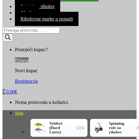
Kontakt
Savjeti za ribolov
Akcija
Ribolovne marke u ponudi
Products
search
Postojeći kupac?
Prijava
Novi kupac
Registracija
0
0.00
€
Nema proizvoda u košarici.
Spin
Vobleri
Spinning
(Hard
role za
(223)
(
Lures)
ribolov