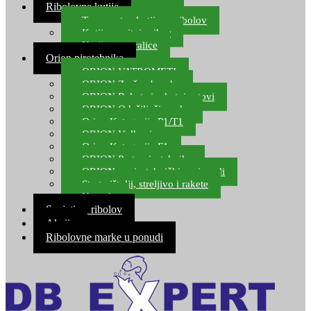
Ribolovne kutije
Transportne kutije za ribolov
Kutije za sitni pribor
Kutije za varalice
Orion pirotehnika
ORION VATROMETI
ORION Zračne bombe
ORION Rakete i raketni setovi
ORION Odašiljači zvuka
Orion Kategorija P1/T1
ORION Vulkani
Orion Kategorija F1
ORION Party pirotehnika
ORION nepirotehnički proizvodi
Start pištolji, streljivo i rakete
Kontakt
Savjeti za ribolov
Akcija
Ribolovne marke u ponudi