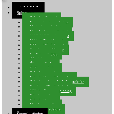
≡ IZBORNIK
Spin ribolov
Spinning štapovi
Spinning role za ribolov
Najloni za spinning
Upredenice za spinning
MADCAT Ribolov soma
Vobleri (Hard Lures)
Silikonci (Soft Lures)
Jig glave za silikonce
Leptiri za ribolov
Glavinjare
Žlice za ribolov
Sajlice za ribolov
Spinning setovi
Spinning kompleti varalica
Spinning udice, dvokuke, trokuke
Kopče, vrtilice i ringovi
Kliješta, škare za spinning
Ribolov pastrve
Spinning torbe
Mirisi za varalice
Plovci za predatore
Šaranski ribolov