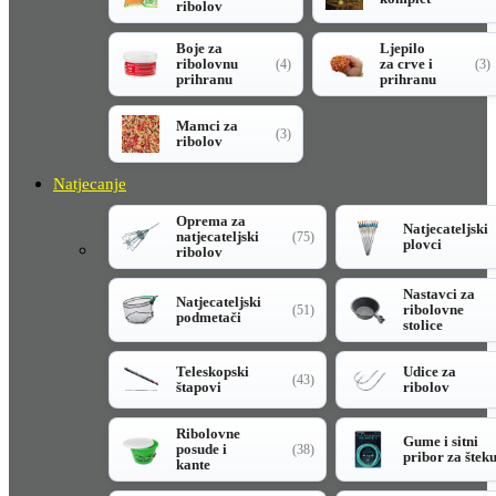
ribolov
Boje za
Ljepilo
ribolovnu
za crve i
(4)
(3)
prihranu
prihranu
Mamci za
(3)
ribolov
Natjecanje
Oprema za
Natjecateljski
natjecateljski
(75)
plovci
ribolov
Nastavci za
Natjecateljski
ribolovne
(51)
podmetači
stolice
Teleskopski
Udice za
(43)
štapovi
ribolov
Ribolovne
Gume i sitni
posude i
(38)
pribor za štek
kante