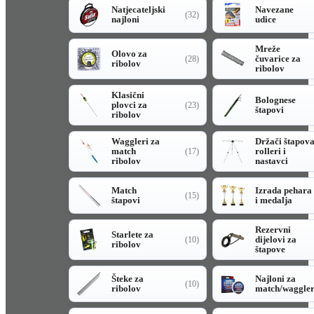
Natjecateljski
Navezane
(32)
najloni
udice
Mreže
Olovo za
čuvarice za
(28)
ribolov
ribolov
Klasični
Bolognese
plovci za
(23)
štapovi
ribolov
Waggleri za
Držači štapov
match
rolleri i
(17)
ribolov
nastavci
Match
Izrada pehara
(15)
štapovi
i medalja
Rezervni
Starlete za
dijelovi za
(10)
ribolov
štapove
Šteke za
Najloni za
(10)
ribolov
match/waggle