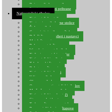
Boje za ribolovnu prihranu
Provjereni recepti prihrane
Natjecateljski ribolov
Natjecateljske stolice
Nastavci za ribolovne stolice
Šteke za ribolov
Gume i sitni pribor za šteku
Držači štapova rolleri i nastavci
Match štapovi
Role za match štapove
Waggleri za match ribolov
Najloni za match/waggler
Natjecateljski najloni
Teleskopski štapovi
Bolognese štapovi
Natjecateljski plovci
Udice za ribolov
Olovo za ribolov
Oprema za natjecateljski ribolov
Mreže čuvarice za ribolov
Natjecateljski podmetači
Sito, posude i kante
Torbe za štapove – match
Rezervni dijelovi za štapove