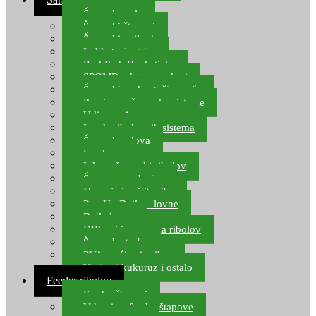
Šaranske role
Šaranski štapovi
Šaranski najloni
Indikatori ugriza
Rod Pod, Banksticks
SPOMB rakete, markeri
Šaranski podmetači, mreže
Pernice za šaranske sisteme
Udice za šarana, amura
Izrada ribolovnih sistema
Šaranska olova
Leadcore
Igle za šaranski ribolov
Špage, upredenice
Vaganje i zaštita ribe
Pop Up Boile – lovne
Boile lovne
DIP-ovi i arome za ribolov
Šaranske torbe
PVA vrećice i pribor
Umjetni kukuruz i ostalo
Feeder ribolov
Feeder štapovi
Vrhovi za feeder štapove