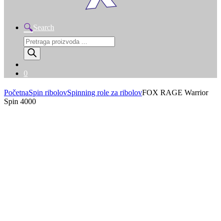
Search
Products
search
0
Početna
Spin ribolov
Spinning role za ribolov
FOX RAGE Warrior
Spin 4000