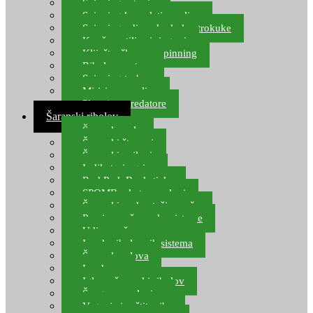
Spinning setovi
Spinning kompleti varalica
Spinning udice, dvokuke, trokuke
Kopče, vrtilice i ringovi
Kliješta, škare za spinning
Ribolov pastrve
Spinning torbe
Mirisi za varalice
Plovci za predatore
Šaranski ribolov
Šaranske role
Šaranski štapovi
Šaranski najloni
Indikatori ugriza
Rod Pod, Banksticks
SPOMB rakete, markeri
Šaranski podmetači, mreže
Pernice za šaranske sisteme
Udice za šarana, amura
Izrada ribolovnih sistema
Šaranska olova
Leadcore
Igle za šaranski ribolov
Špage, upredenice
Vaganje i zaštita ribe