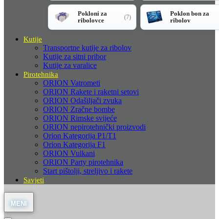
Pokloni za
Poklon bon za
(7)
ribolovce
ribolov
Kutije
Transportne kutije za ribolov
Kutije za sitni pribor
Kutije za varalice
Pirotehnika
ORION Vatrometi
ORION Rakete i raketni setovi
ORION Odašiljači zvuka
ORION Zračne bombe
ORION Rimske svijeće
ORION nepirotehnički proizvodi
Orion Kategorija P1/T1
Orion Kategorija F1
ORION Vulkani
ORION Party pirotehnika
Start pištolji, streljivo i rakete
Savjeti