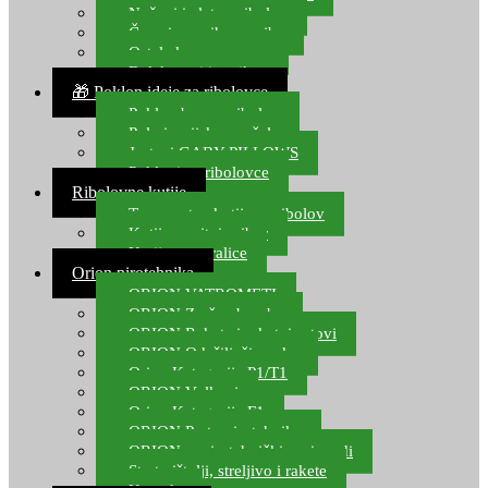
Noževi i alat za ribolov
Čamci za prihranu ribe
Ostala kamp oprema
Dalekozori i optika
🎁 Poklon ideje za ribolovce
Poklon bon za ribolov
Polarizacijske naočale
Jastuci GABY PILLOWS
Pokloni za ribolovce
Ribolovne kutije
Transportne kutije za ribolov
Kutije za sitni pribor
Kutije za varalice
Orion pirotehnika
ORION VATROMETI
ORION Zračne bombe
ORION Rakete i raketni setovi
ORION Odašiljači zvuka
Orion Kategorija P1/T1
ORION Vulkani
Orion Kategorija F1
ORION Party pirotehnika
ORION nepirotehnički proizvodi
Start pištolji, streljivo i rakete