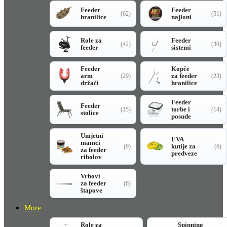
Feeder
Feeder
(62)
(51)
hranilice
najloni
Role za
Feeder
(42)
(30)
feeder
sistemi
Feeder
Kopče
arm
za feeder
(29)
(23)
držači
hranilice
Feeder
Feeder
torbe i
(15)
(14)
stolice
posude
Umjetni
EVA
mamci
kutije za
(9)
(6)
za feeder
predveze
ribolov
Vrhovi
za feeder
(6)
štapove
More
Role za
Spinning