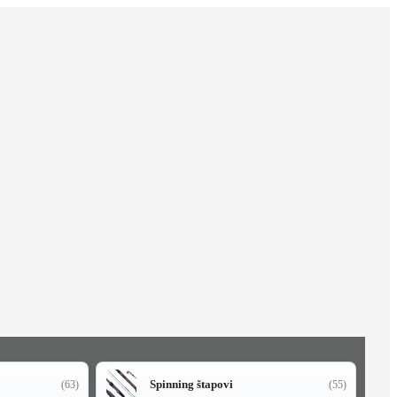
Spinning štapovi
(63)
(55)