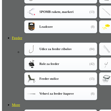
SPOMB rakete, markeri
(13)
Leadcore
(8)
Feeder
Udice za feeder ribolov
(84)
Role za feeder
(42)
Feeder stolice
(15)
Vrhovi za feeder štapove
(6)
More