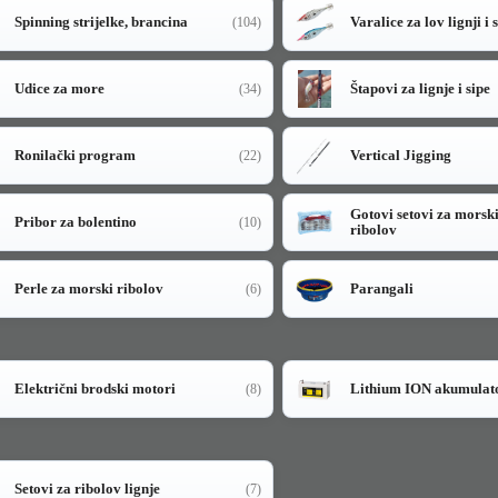
Spinning strijelke, brancina
Varalice za lov lignji i 
(104)
Udice za more
Štapovi za lignje i sipe
(34)
Ronilački program
Vertical Jigging
(22)
Gotovi setovi za morsk
Pribor za bolentino
(10)
ribolov
Perle za morski ribolov
Parangali
(6)
Električni brodski motori
Lithium ION akumulat
(8)
Setovi za ribolov lignje
(7)