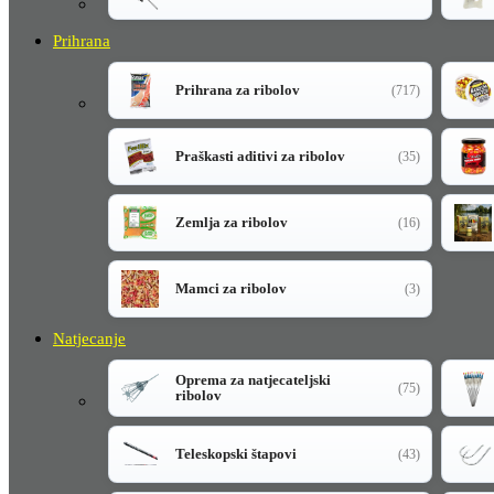
Prihrana
Prihrana za ribolov
(717)
Praškasti aditivi za ribolov
(35)
Zemlja za ribolov
(16)
Mamci za ribolov
(3)
Natjecanje
Oprema za natjecateljski
(75)
ribolov
Teleskopski štapovi
(43)