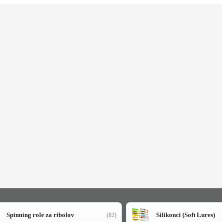
Spinning role za ribolov
Silikonci (Soft Lures)
(82)