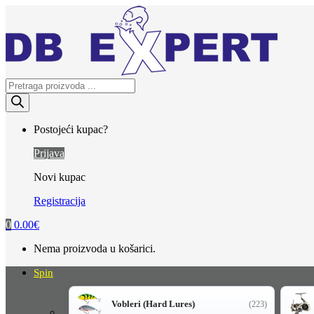
Skip
Skip
to
to
navigation
content
Products
search
Postojeći kupac?
Prijava
Novi kupac
Registracija
0
0.00
€
Nema proizvoda u košarici.
Spin
Vobleri (Hard Lures)
(223)