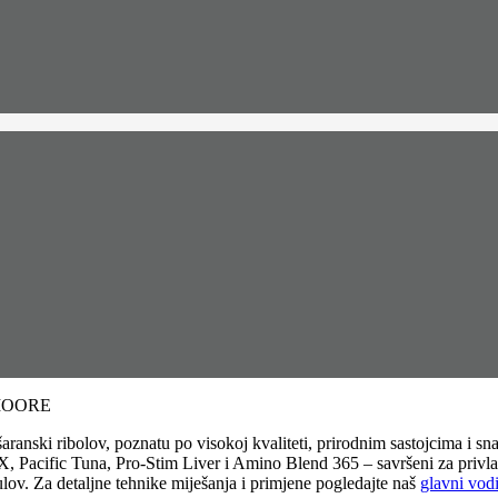
 MOORE
i šaranski ribolov, poznatu po visokoj kvaliteti, prirodnim sastojcima
acific Tuna, Pro-Stim Liver i Amino Blend 365 – savršeni za privlačen
lov. Za detaljne tehnike miješanja i primjene pogledajte naš
glavni vodi