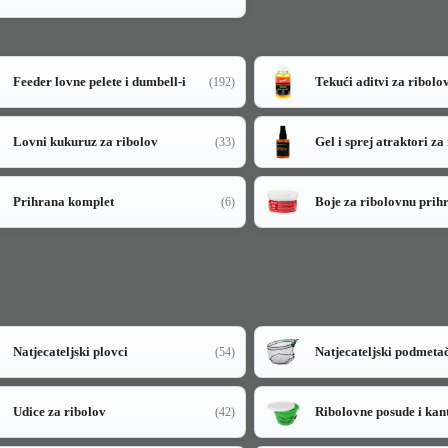
Feeder lovne pelete i dumbell-i
Tekući aditvi za ribolo
(192)
Lovni kukuruz za ribolov
Gel i sprej atraktori za
(33)
Prihrana komplet
Boje za ribolovnu prih
(6)
Natjecateljski plovci
Natjecateljski podmeta
(54)
Udice za ribolov
Ribolovne posude i kan
(42)