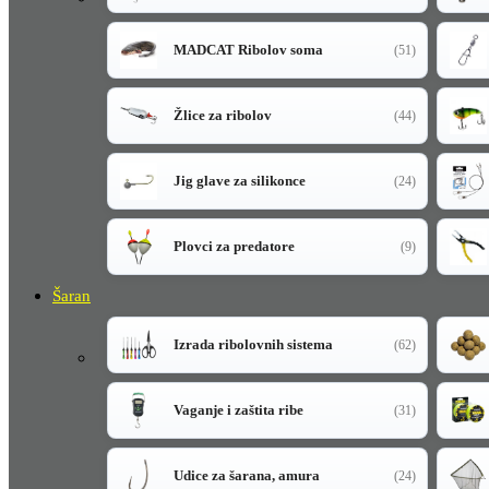
MADCAT Ribolov soma
(51)
Žlice za ribolov
(44)
Jig glave za silikonce
(24)
Plovci za predatore
(9)
Šaran
Izrada ribolovnih sistema
(62)
Vaganje i zaštita ribe
(31)
Udice za šarana, amura
(24)