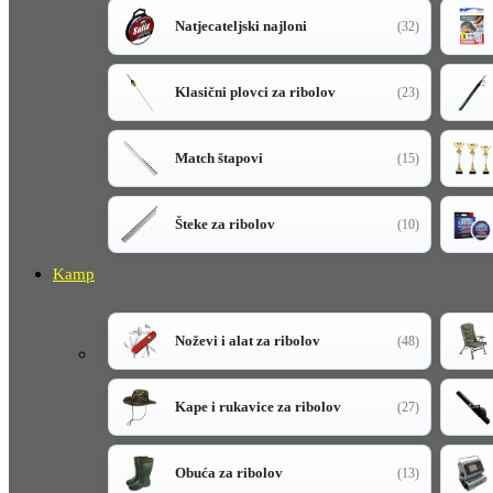
Natjecateljski najloni
(32)
Klasični plovci za ribolov
(23)
Match štapovi
(15)
Šteke za ribolov
(10)
Kamp
Noževi i alat za ribolov
(48)
Kape i rukavice za ribolov
(27)
Obuća za ribolov
(13)