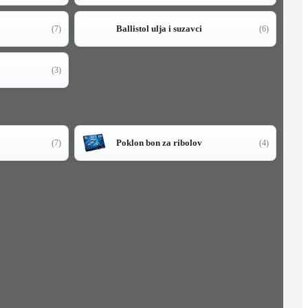
Ballistol ulja i suzavci
(7)
(6)
(3)
Poklon bon za ribolov
(7)
(4)