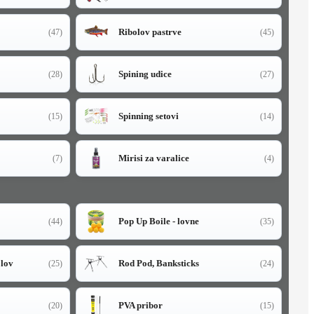
Ribolov pastrve
(47)
(45)
Spining udice
(28)
(27)
Spinning setovi
(15)
(14)
Mirisi za varalice
(7)
(4)
Pop Up Boile - lovne
(44)
(35)
olov
Rod Pod, Banksticks
(25)
(24)
PVA pribor
(20)
(15)