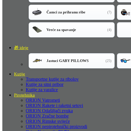
Čamci za prihranu ribe
(7)
Vreće za spavanje
(4)
🎁 ideje
Jastuci GABY PILLOWS
(25)
Kutije
Transportne kutije za ribolov
Kutije za sitni pribor
Kutije za varalice
Pirotehnika
ORION Vatrometi
ORION Rakete i raketni setovi
ORION Odašiljači zvuka
ORION Zračne bombe
ORION Rimske svijeće
ORION nepirotehnički proizvodi