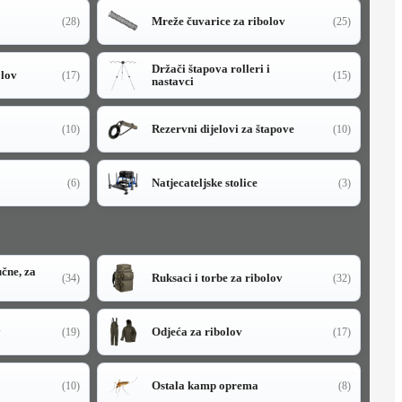
Mreže čuvarice za ribolov
(28)
(25)
Držači štapova rolleri i
olov
(17)
(15)
nastavci
Rezervni dijelovi za štapove
(10)
(10)
Natjecateljske stolice
(6)
(3)
učne, za
Ruksaci i torbe za ribolov
(34)
(32)
y
Odjeća za ribolov
(19)
(17)
Ostala kamp oprema
(10)
(8)