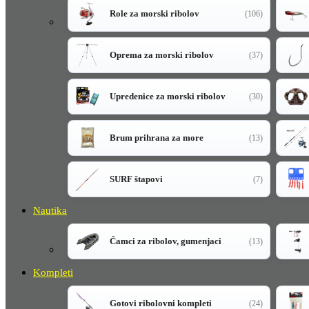
Role za morski ribolov
(106)
Oprema za morski ribolov
(37)
Upredenice za morski ribolov
(30)
Brum prihrana za more
(13)
SURF štapovi
(7)
Nautika
Čamci za ribolov, gumenjaci
(13)
Kompleti
Gotovi ribolovni kompleti
(24)