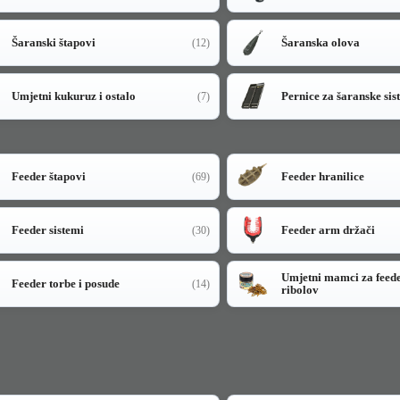
Šaranski štapovi
Šaranska olova
(12)
Umjetni kukuruz i ostalo
Pernice za šaranske sis
(7)
Feeder štapovi
Feeder hranilice
(69)
Feeder sistemi
Feeder arm držači
(30)
Umjetni mamci za feed
Feeder torbe i posude
(14)
ribolov