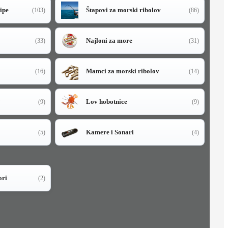
sipe
Štapovi za morski ribolov
(103)
(86)
Najloni za more
(33)
(31)
Mamci za morski ribolov
(16)
(14)
i
Lov hobotnice
(9)
(9)
Kamere i Sonari
(5)
(4)
ori
(2)