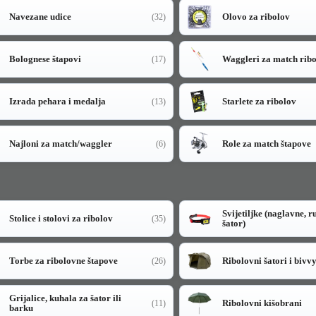
Navezane udice
Olovo za ribolov
(32)
Bolognese štapovi
Waggleri za match rib
(17)
Izrada pehara i medalja
Starlete za ribolov
(13)
Najloni za match/waggler
Role za match štapove
(6)
Svijetiljke (naglavne, r
Stolice i stolovi za ribolov
(35)
šator)
Torbe za ribolovne štapove
Ribolovni šatori i bivv
(26)
Grijalice, kuhala za šator ili
Ribolovni kišobrani
(11)
barku