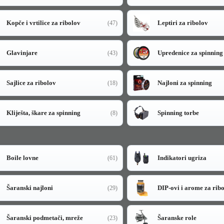
Kopče i vrtilice za ribolov
Leptiri za ribolov
(47)
Glavinjare
Upredenice za spinning
(43)
Sajlice za ribolov
Najloni za spinning
(18)
Kliješta, škare za spinning
Spinning torbe
(8)
Boile lovne
Indikatori ugriza
(61)
Šaranski najloni
DIP-ovi i arome za rib
(29)
Šaranski podmetači, mreže
Šaranske role
(23)