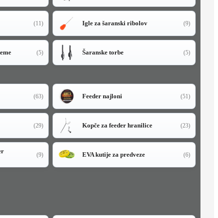
Igle za šaranski ribolov
(11)
(9)
teme
Šaranske torbe
(5)
(5)
Feeder najloni
(63)
(51)
Kopče za feeder hranilice
(29)
(23)
er
EVA kutije za predveze
(9)
(6)