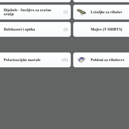
Dijabole - Streljivo za zračno
Ležaljke za ribolov
(7)
oružje
Dalekozori i optika
Majice (T-SHIRTS)
(3)
Polarizacijske naočale
Pokloni za ribolovce
(21)