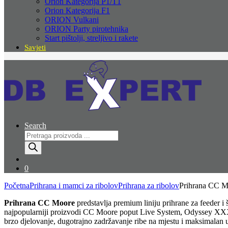
Orion Kategorija P1/T1
Orion Kategorija F1
ORION Vulkani
ORION Party pirotehnika
Start pištolji, streljivo i rakete
Savjeti
Search
Products
search
0
Početna
Prihrana i mamci za ribolov
Prihrana za ribolov
Prihrana CC
Prihrana CC Moore
predstavlja premium liniju prihrane za feeder 
najpopularniji proizvodi CC Moore poput Live System, Odyssey XXX, P
brzo djelovanje, dugotrajno zadržavanje ribe na mjestu i maksimalan u