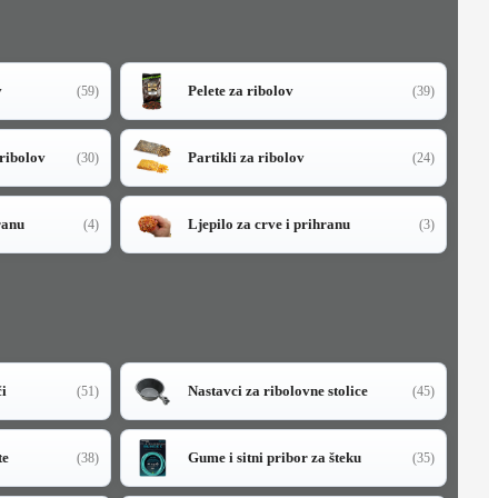
v
Pelete za ribolov
(59)
(39)
 ribolov
Partikli za ribolov
(30)
(24)
ranu
Ljepilo za crve i prihranu
(4)
(3)
či
Nastavci za ribolovne stolice
(51)
(45)
te
Gume i sitni pribor za šteku
(38)
(35)