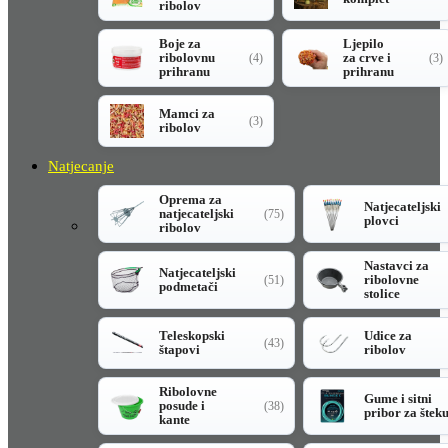
ribolov
Boje za
Ljepilo
ribolovnu
za crve i
(4)
(3)
prihranu
prihranu
Mamci za
(3)
ribolov
Natjecanje
Oprema za
Natjecateljski
natjecateljski
(75)
plovci
ribolov
Nastavci za
Natjecateljski
ribolovne
(51)
podmetači
stolice
Teleskopski
Udice za
(43)
štapovi
ribolov
Ribolovne
Gume i sitni
posude i
(38)
pribor za štek
kante