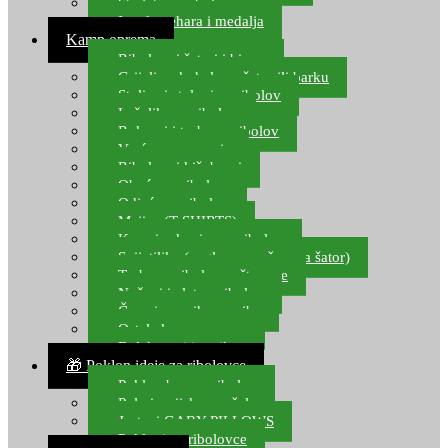
Starlete za ribolov
Izrada pehara i medalja
Kamp oprema
Ribolovni šatori i bivvy
Grijalice, kuhala za šator ili barku
Stolice i stolovi za ribolov
Ležaljke za ribolov
Ruksaci i torbe za ribolov
Vreće za spavanje
Ribolovni kišobrani
Obuća za ribolov
Odjeća za ribolov
Majice (T-SHIRTS)
Kape i rukavice za ribolov
Svijetiljke (naglavne, ručne, za šator)
Torbe za ribolovne štapove
Noževi i alat za ribolov
Čamci za prihranu ribe
Ostala kamp oprema
Dalekozori i optika
🎁 Poklon ideje za ribolovce
Poklon bon za ribolov
Polarizacijske naočale
Jastuci GABY PILLOWS
Pokloni za ribolovce