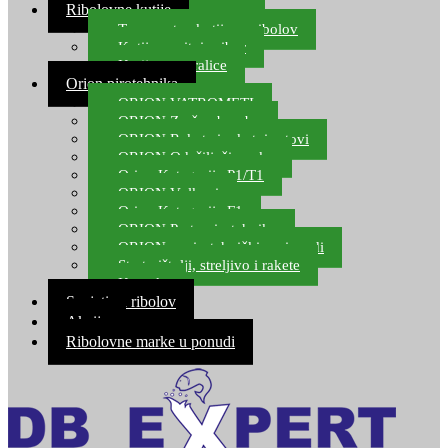
Ribolovne kutije
Transportne kutije za ribolov
Kutije za sitni pribor
Kutije za varalice
Orion pirotehnika
ORION VATROMETI
ORION Zračne bombe
ORION Rakete i raketni setovi
ORION Odašiljači zvuka
Orion Kategorija P1/T1
ORION Vulkani
Orion Kategorija F1
ORION Party pirotehnika
ORION nepirotehnički proizvodi
Start pištolji, streljivo i rakete
Kontakt
Savjeti za ribolov
Akcija
Ribolovne marke u ponudi