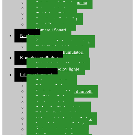
Spinning strijelke, brancina
Pribor za bolentino
Plutajuća odijela
Sonari za traženje ribe
Ronilački program
Kamere i Sonari
Nautika
Čamci za ribolov, gumenjaci
Električni brodski motori
Lithium ION akumulatori
Kompleti za ribolov
Gotovi ribolovni kompleti
Setovi za ribolov lignje
Prihrana i mamci
Prihrana za ribolov
Pelete za ribolov
Feeder lovne pelete i dumbelli
Partikli za ribolov
Zemlja za ribolov
Praškasti aditivi za ribolov
Tekući aditivi za ribolov
Gel i sprej atraktori za ribolov
Lovni kukuruz za ribolov
Živi mamci za ribolov
Ljepilo za crve i prihranu