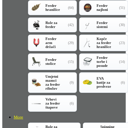
Feeder
Feeder
(64)
(51)
hranilice
najloni
Role za
Feeder
(42)
(30)
feeder
sistemi
Feeder
Kopče
arm
za feeder
(29)
(23)
držači
hranilice
Feeder
Feeder
torbe i
(15)
(14)
stolice
posude
Umjetni
EVA
mamci
kutije za
(9)
(6)
za feeder
predveze
ribolov
Vrhovi
za feeder
(6)
štapove
More
Role za
Spinning