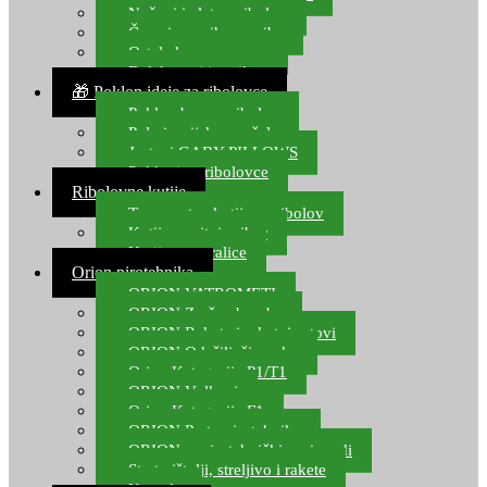
Noževi i alat za ribolov
Čamci za prihranu ribe
Ostala kamp oprema
Dalekozori i optika
🎁 Poklon ideje za ribolovce
Poklon bon za ribolov
Polarizacijske naočale
Jastuci GABY PILLOWS
Pokloni za ribolovce
Ribolovne kutije
Transportne kutije za ribolov
Kutije za sitni pribor
Kutije za varalice
Orion pirotehnika
ORION VATROMETI
ORION Zračne bombe
ORION Rakete i raketni setovi
ORION Odašiljači zvuka
Orion Kategorija P1/T1
ORION Vulkani
Orion Kategorija F1
ORION Party pirotehnika
ORION nepirotehnički proizvodi
Start pištolji, streljivo i rakete