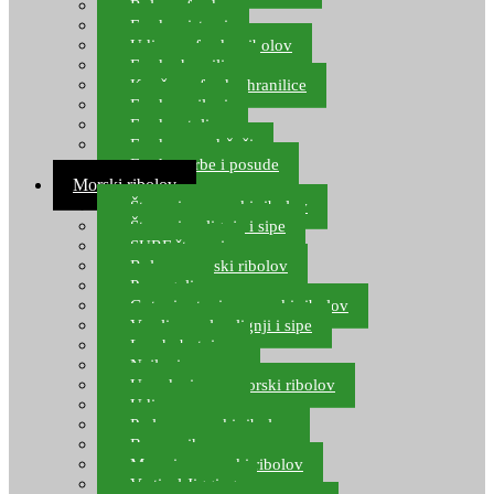
Role za feeder
Feeder sistemi
Udice za feeder ribolov
Feeder hranilice
Kopče za feeder hranilice
Feeder najloni
Feeder stolice
Feeder arm držači
Feeder torbe i posude
Morski ribolov
Štapovi za morski ribolov
Štapovi za lignje i sipe
SURF štapovi
Role za morski ribolov
Parangali
Gotovi setovi za morski ribolov
Varalice za lov lignji i sipe
Lov hobotnice
Najloni za more
Upredenice za morski ribolov
Udice za more
Perle za morski ribolov
Brum prihrana za more
Mamci za morski ribolov
Vertical Jigging