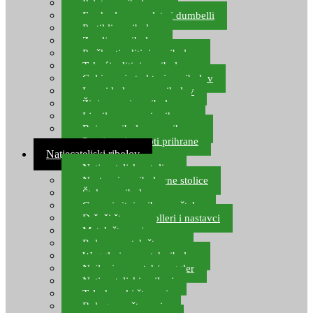
Pelete za ribolov
Feeder lovne pelete i dumbelli
Partikli za ribolov
Zemlja za ribolov
Praškasti aditivi za ribolov
Tekući aditivi za ribolov
Gel i sprej atraktori za ribolov
Lovni kukuruz za ribolov
Živi mamci za ribolov
Ljepilo za crve i prihranu
Boje za ribolovnu prihranu
Provjereni recepti prihrane
Natjecateljski ribolov
Natjecateljske stolice
Nastavci za ribolovne stolice
Šteke za ribolov
Gume i sitni pribor za šteku
Držači štapova rolleri i nastavci
Match štapovi
Role za match štapove
Waggleri za match ribolov
Najloni za match/waggler
Natjecateljski najloni
Teleskopski štapovi
Bolognese štapovi