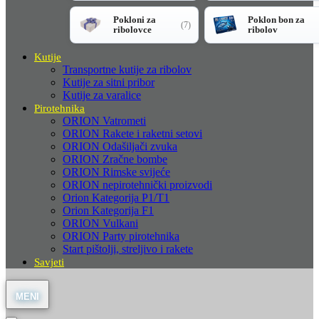
Pokloni za
Poklon bon za
(7)
ribolovce
ribolov
Kutije
Transportne kutije za ribolov
Kutije za sitni pribor
Kutije za varalice
Pirotehnika
ORION Vatrometi
ORION Rakete i raketni setovi
ORION Odašiljači zvuka
ORION Zračne bombe
ORION Rimske svijeće
ORION nepirotehnički proizvodi
Orion Kategorija P1/T1
Orion Kategorija F1
ORION Vulkani
ORION Party pirotehnika
Start pištolji, streljivo i rakete
Savjeti