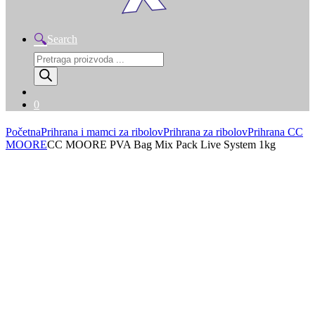
Search
Products
search
0
Početna
Prihrana i mamci za ribolov
Prihrana za ribolov
Prihrana CC
MOORE
CC MOORE PVA Bag Mix Pack Live System 1kg