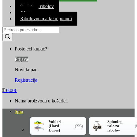
Kontakt
Savjeti za ribolov
Akcija
Ribolovne marke u ponudi
Products
search
Postojeći kupac?
Prijava
Novi kupac
Registracija
0
0.00
€
Nema proizvoda u košarici.
Spin
Vobleri
Spinning
(Hard
role za
(223)
(
Lures)
ribolov