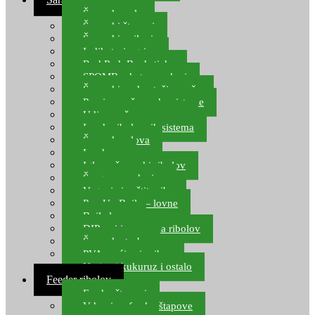
Šaranske role
Šaranski štapovi
Šaranski najloni
Indikatori ugriza
Rod Pod, Banksticks
SPOMB rakete, markeri
Šaranski podmetači, mreže
Pernice za šaranske sisteme
Udice za šarana, amura
Izrada ribolovnih sistema
Šaranska olova
Leadcore
Igle za šaranski ribolov
Špage, upredenice
Vaganje i zaštita ribe
Pop Up Boile – lovne
Boile lovne
DIP-ovi i arome za ribolov
Šaranske torbe
PVA vrećice i pribor
Umjetni kukuruz i ostalo
Feeder ribolov
Feeder štapovi
Vrhovi za feeder štapove