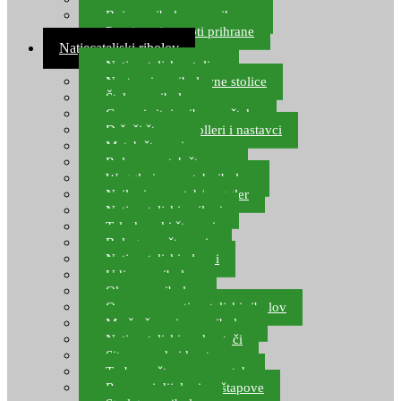
Boje za ribolovnu prihranu
Provjereni recepti prihrane
Natjecateljski ribolov
Natjecateljske stolice
Nastavci za ribolovne stolice
Šteke za ribolov
Gume i sitni pribor za šteku
Držači štapova rolleri i nastavci
Match štapovi
Role za match štapove
Waggleri za match ribolov
Najloni za match/waggler
Natjecateljski najloni
Teleskopski štapovi
Bolognese štapovi
Natjecateljski plovci
Udice za ribolov
Olovo za ribolov
Oprema za natjecateljski ribolov
Mreže čuvarice za ribolov
Natjecateljski podmetači
Sito, posude i kante
Torbe za štapove – match
Rezervni dijelovi za štapove