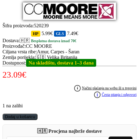
Šifra proizvoda
:
520239
5.99€
7.49€
HP
GLS
Dostava
:
🇭🇷
Besplatna dostava iznad 70€
Proizvođač
:
CC MOORE
Ciljana vrsta ribe
:
Amur, Carpes - Šaran
Zemlja porijekla
:
🇬🇧 Velika Britanija
Dostupnost
:
Na skladištu, dostava 1–3 dana
23.09
€
i
Načini plaćanja na webu ili u trgovini
i
Česta pitanja i odgovori
1 na zalihi
CC
Dodaj u košaricu
MOORE
PVA
🇭🇷 Procjena najbrže dostave
Bag
Mix