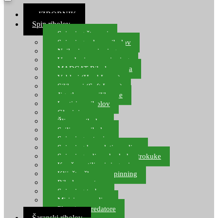
≡ IZBORNIK
Spin ribolov
Spinning štapovi
Spinning role za ribolov
Najloni za spinning
Upredenice za spinning
MADCAT Ribolov soma
Vobleri (Hard Lures)
Silikonci (Soft Lures)
Jig glave za silikonce
Leptiri za ribolov
Glavinjare
Žlice za ribolov
Sajlice za ribolov
Spinning setovi
Spinning kompleti varalica
Spinning udice, dvokuke, trokuke
Kopče, vrtilice i ringovi
Kliješta, škare za spinning
Ribolov pastrve
Spinning torbe
Mirisi za varalice
Plovci za predatore
Šaranski ribolov