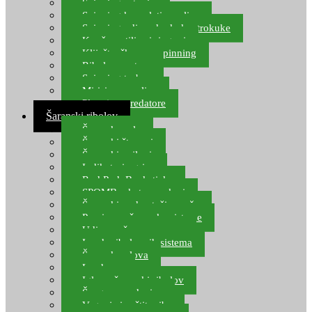
Spinning setovi
Spinning kompleti varalica
Spinning udice, dvokuke, trokuke
Kopče, vrtilice i ringovi
Kliješta, škare za spinning
Ribolov pastrve
Spinning torbe
Mirisi za varalice
Plovci za predatore
Šaranski ribolov
Šaranske role
Šaranski štapovi
Šaranski najloni
Indikatori ugriza
Rod Pod, Banksticks
SPOMB rakete, markeri
Šaranski podmetači, mreže
Pernice za šaranske sisteme
Udice za šarana, amura
Izrada ribolovnih sistema
Šaranska olova
Leadcore
Igle za šaranski ribolov
Špage, upredenice
Vaganje i zaštita ribe