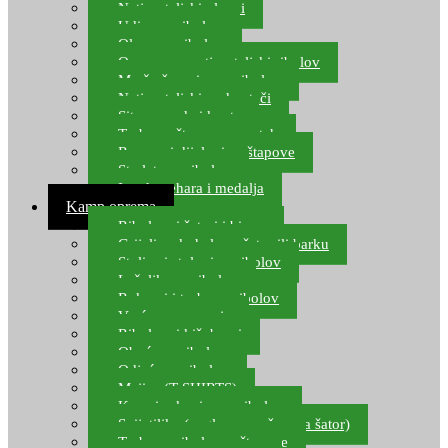
Natjecateljski plovci
Udice za ribolov
Olovo za ribolov
Oprema za natjecateljski ribolov
Mreže čuvarice za ribolov
Natjecateljski podmetači
Sito, posude i kante
Torbe za štapove – match
Rezervni dijelovi za štapove
Starlete za ribolov
Izrada pehara i medalja
Kamp oprema
Ribolovni šatori i bivvy
Grijalice, kuhala za šator ili barku
Stolice i stolovi za ribolov
Ležaljke za ribolov
Ruksaci i torbe za ribolov
Vreće za spavanje
Ribolovni kišobrani
Obuća za ribolov
Odjeća za ribolov
Majice (T-SHIRTS)
Kape i rukavice za ribolov
Svijetiljke (naglavne, ručne, za šator)
Torbe za ribolovne štapove