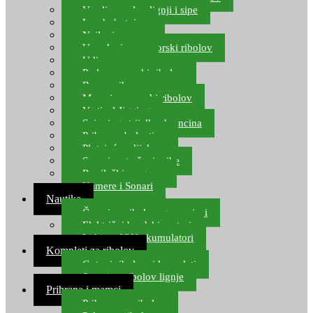
Varalice za lov lignji i sipe
Lov hobotnice
Najloni za more
Upredenice za morski ribolov
Udice za more
Perle za morski ribolov
Brum prihrana za more
Mamci za morski ribolov
Vertical Jigging
Spinning strijelke, brancina
Pribor za bolentino
Plutajuća odijela
Sonari za traženje ribe
Ronilački program
Kamere i Sonari
Nautika
Čamci za ribolov, gumenjaci
Električni brodski motori
Lithium ION akumulatori
Kompleti za ribolov
Gotovi ribolovni kompleti
Setovi za ribolov lignje
Prihrana i mamci
Prihrana za ribolov