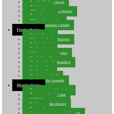
Pop Up Boile – lovne
Boile lovne
DIP-ovi i arome za ribolov
Šaranske torbe
PVA vrećice i pribor
Umjetni kukuruz i ostalo
Feeder ribolov
Feeder štapovi
Vrhovi za feeder štapove
Role za feeder
Feeder sistemi
Udice za feeder ribolov
Feeder hranilice
Kopče za feeder hranilice
Feeder najloni
Feeder stolice
Feeder arm držači
Feeder torbe i posude
Morski ribolov
Štapovi za morski ribolov
Štapovi za lignje i sipe
SURF štapovi
Role za morski ribolov
Parangali
Gotovi setovi za morski ribolov