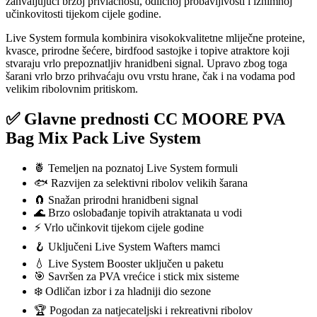
zahvaljujući brzoj privlačnosti, odličnoj probavljivosti i iznimnoj
učinkovitosti tijekom cijele godine.
Live System formula kombinira visokokvalitetne mliječne proteine,
kvasce, prirodne šećere, birdfood sastojke i topive atraktore koji
stvaraju vrlo prepoznatljiv hranidbeni signal. Upravo zbog toga
šarani vrlo brzo prihvaćaju ovu vrstu hrane, čak i na vodama pod
velikim ribolovnim pritiskom.
✅ Glavne prednosti CC MOORE PVA
Bag Mix Pack Live System
🍍 Temeljen na poznatoj Live System formuli
🐟 Razvijen za selektivni ribolov velikih šarana
🧲 Snažan prirodni hranidbeni signal
🌊 Brzo oslobađanje topivih atraktanata u vodi
⚡ Vrlo učinkovit tijekom cijele godine
🪝 Uključeni Live System Wafters mamci
💧 Live System Booster uključen u paketu
🎯 Savršen za PVA vrećice i stick mix sisteme
❄️ Odličan izbor i za hladniji dio sezone
🏆 Pogodan za natjecateljski i rekreativni ribolov