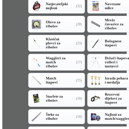
Natjecateljski
Navezane
(32)
najloni
udice
Mreže
Olovo za
čuvarice za
(28)
ribolov
ribolov
Klasični
Bolognese
plovci za
(23)
štapovi
ribolov
Waggleri za
Držači štapov
match
rolleri i
(17)
ribolov
nastavci
Match
Izrada pehara
(15)
štapovi
i medalja
Rezervni
Starlete za
dijelovi za
(10)
ribolov
štapove
Šteke za
Najloni za
(10)
ribolov
match/waggle