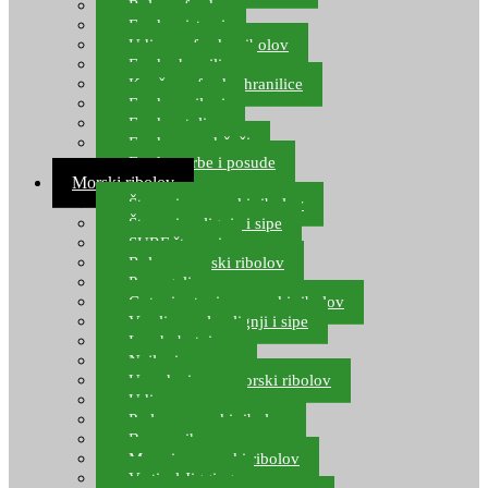
Role za feeder
Feeder sistemi
Udice za feeder ribolov
Feeder hranilice
Kopče za feeder hranilice
Feeder najloni
Feeder stolice
Feeder arm držači
Feeder torbe i posude
Morski ribolov
Štapovi za morski ribolov
Štapovi za lignje i sipe
SURF štapovi
Role za morski ribolov
Parangali
Gotovi setovi za morski ribolov
Varalice za lov lignji i sipe
Lov hobotnice
Najloni za more
Upredenice za morski ribolov
Udice za more
Perle za morski ribolov
Brum prihrana za more
Mamci za morski ribolov
Vertical Jigging