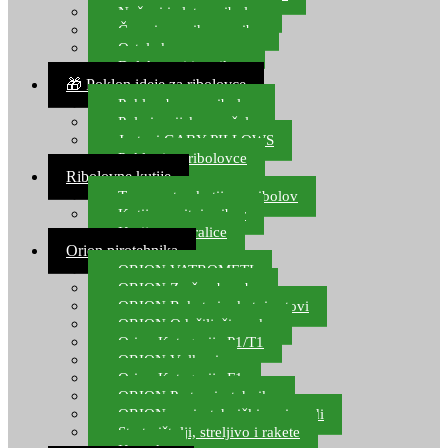
Noževi i alat za ribolov
Čamci za prihranu ribe
Ostala kamp oprema
Dalekozori i optika
🎁 Poklon ideje za ribolovce
Poklon bon za ribolov
Polarizacijske naočale
Jastuci GABY PILLOWS
Pokloni za ribolovce
Ribolovne kutije
Transportne kutije za ribolov
Kutije za sitni pribor
Kutije za varalice
Orion pirotehnika
ORION VATROMETI
ORION Zračne bombe
ORION Rakete i raketni setovi
ORION Odašiljači zvuka
Orion Kategorija P1/T1
ORION Vulkani
Orion Kategorija F1
ORION Party pirotehnika
ORION nepirotehnički proizvodi
Start pištolji, streljivo i rakete