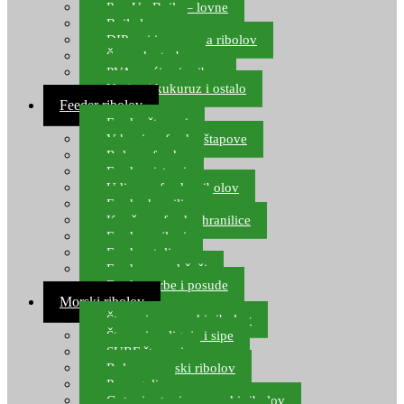
Pop Up Boile – lovne
Boile lovne
DIP-ovi i arome za ribolov
Šaranske torbe
PVA vrećice i pribor
Umjetni kukuruz i ostalo
Feeder ribolov
Feeder štapovi
Vrhovi za feeder štapove
Role za feeder
Feeder sistemi
Udice za feeder ribolov
Feeder hranilice
Kopče za feeder hranilice
Feeder najloni
Feeder stolice
Feeder arm držači
Feeder torbe i posude
Morski ribolov
Štapovi za morski ribolov
Štapovi za lignje i sipe
SURF štapovi
Role za morski ribolov
Parangali
Gotovi setovi za morski ribolov