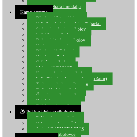
Starlete za ribolov
Izrada pehara i medalja
Kamp oprema
Ribolovni šatori i bivvy
Grijalice, kuhala za šator ili barku
Stolice i stolovi za ribolov
Ležaljke za ribolov
Ruksaci i torbe za ribolov
Vreće za spavanje
Ribolovni kišobrani
Obuća za ribolov
Odjeća za ribolov
Majice (T-SHIRTS)
Kape i rukavice za ribolov
Svijetiljke (naglavne, ručne, za šator)
Torbe za ribolovne štapove
Noževi i alat za ribolov
Čamci za prihranu ribe
Ostala kamp oprema
Dalekozori i optika
🎁 Poklon ideje za ribolovce
Poklon bon za ribolov
Polarizacijske naočale
Jastuci GABY PILLOWS
Pokloni za ribolovce