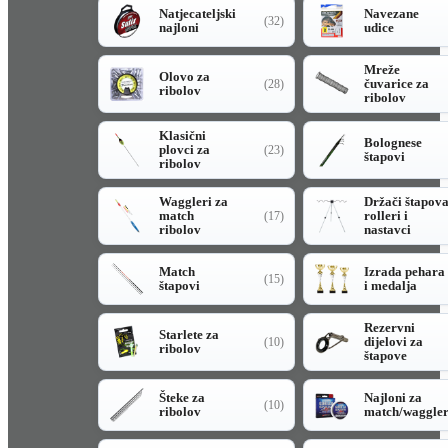
Natjecateljski
Navezane
(32)
najloni
udice
Mreže
Olovo za
čuvarice za
(28)
ribolov
ribolov
Klasični
Bolognese
plovci za
(23)
štapovi
ribolov
Waggleri za
Držači štapov
match
rolleri i
(17)
ribolov
nastavci
Match
Izrada pehara
(15)
štapovi
i medalja
Rezervni
Starlete za
dijelovi za
(10)
ribolov
štapove
Šteke za
Najloni za
(10)
ribolov
match/waggle