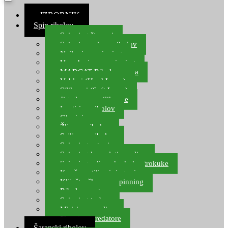
≡ IZBORNIK
Spin ribolov
Spinning štapovi
Spinning role za ribolov
Najloni za spinning
Upredenice za spinning
MADCAT Ribolov soma
Vobleri (Hard Lures)
Silikonci (Soft Lures)
Jig glave za silikonce
Leptiri za ribolov
Glavinjare
Žlice za ribolov
Sajlice za ribolov
Spinning setovi
Spinning kompleti varalica
Spinning udice, dvokuke, trokuke
Kopče, vrtilice i ringovi
Kliješta, škare za spinning
Ribolov pastrve
Spinning torbe
Mirisi za varalice
Plovci za predatore
Šaranski ribolov