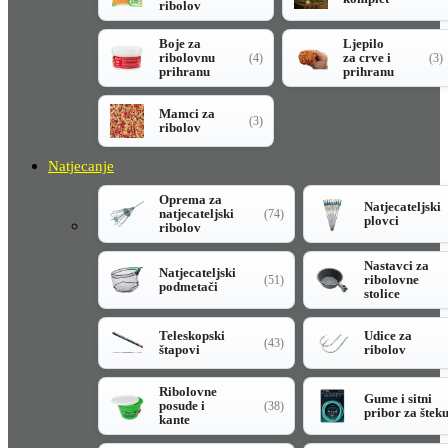
ribolov
Boje za
Ljepilo
ribolovnu
za crve i
(4)
(3)
prihranu
prihranu
Mamci za
(3)
ribolov
Natjecanje
Oprema za
Natjecateljski
natjecateljski
(74)
plovci
ribolov
Nastavci za
Natjecateljski
ribolovne
(51)
podmetači
stolice
Teleskopski
Udice za
(43)
štapovi
ribolov
Ribolovne
Gume i sitni
posude i
(38)
pribor za štek
kante