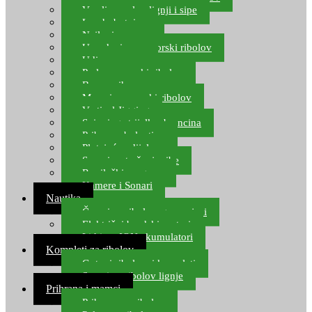
Varalice za lov lignji i sipe
Lov hobotnice
Najloni za more
Upredenice za morski ribolov
Udice za more
Perle za morski ribolov
Brum prihrana za more
Mamci za morski ribolov
Vertical Jigging
Spinning strijelke, brancina
Pribor za bolentino
Plutajuća odijela
Sonari za traženje ribe
Ronilački program
Kamere i Sonari
Nautika
Čamci za ribolov, gumenjaci
Električni brodski motori
Lithium ION akumulatori
Kompleti za ribolov
Gotovi ribolovni kompleti
Setovi za ribolov lignje
Prihrana i mamci
Prihrana za ribolov