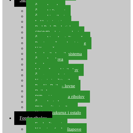
Šaranske role
Šaranski štapovi
Šaranski najloni
Indikatori ugriza
Rod Pod, Banksticks
SPOMB rakete, markeri
Šaranski podmetači, mreže
Pernice za šaranske sisteme
Udice za šarana, amura
Izrada ribolovnih sistema
Šaranska olova
Leadcore
Igle za šaranski ribolov
Špage, upredenice
Vaganje i zaštita ribe
Pop Up Boile – lovne
Boile lovne
DIP-ovi i arome za ribolov
Šaranske torbe
PVA vrećice i pribor
Umjetni kukuruz i ostalo
Feeder ribolov
Feeder štapovi
Vrhovi za feeder štapove