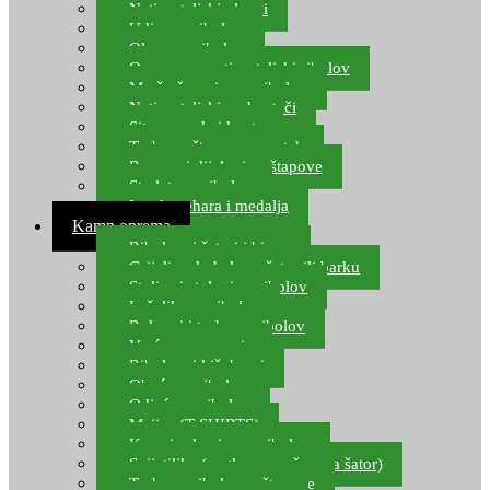
Natjecateljski plovci
Udice za ribolov
Olovo za ribolov
Oprema za natjecateljski ribolov
Mreže čuvarice za ribolov
Natjecateljski podmetači
Sito, posude i kante
Torbe za štapove – match
Rezervni dijelovi za štapove
Starlete za ribolov
Izrada pehara i medalja
Kamp oprema
Ribolovni šatori i bivvy
Grijalice, kuhala za šator ili barku
Stolice i stolovi za ribolov
Ležaljke za ribolov
Ruksaci i torbe za ribolov
Vreće za spavanje
Ribolovni kišobrani
Obuća za ribolov
Odjeća za ribolov
Majice (T-SHIRTS)
Kape i rukavice za ribolov
Svijetiljke (naglavne, ručne, za šator)
Torbe za ribolovne štapove