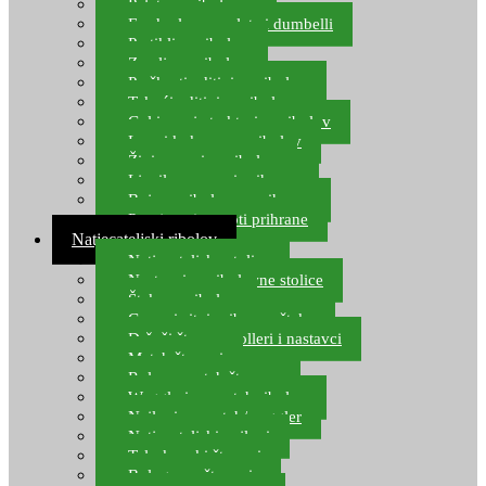
Pelete za ribolov
Feeder lovne pelete i dumbelli
Partikli za ribolov
Zemlja za ribolov
Praškasti aditivi za ribolov
Tekući aditivi za ribolov
Gel i sprej atraktori za ribolov
Lovni kukuruz za ribolov
Živi mamci za ribolov
Ljepilo za crve i prihranu
Boje za ribolovnu prihranu
Provjereni recepti prihrane
Natjecateljski ribolov
Natjecateljske stolice
Nastavci za ribolovne stolice
Šteke za ribolov
Gume i sitni pribor za šteku
Držači štapova rolleri i nastavci
Match štapovi
Role za match štapove
Waggleri za match ribolov
Najloni za match/waggler
Natjecateljski najloni
Teleskopski štapovi
Bolognese štapovi