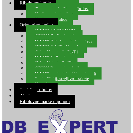
Ribolovne kutije
Transportne kutije za ribolov
Kutije za sitni pribor
Kutije za varalice
Orion pirotehnika
ORION VATROMETI
ORION Zračne bombe
ORION Rakete i raketni setovi
ORION Odašiljači zvuka
Orion Kategorija P1/T1
ORION Vulkani
Orion Kategorija F1
ORION Party pirotehnika
ORION nepirotehnički proizvodi
Start pištolji, streljivo i rakete
Kontakt
Savjeti za ribolov
Akcija
Ribolovne marke u ponudi