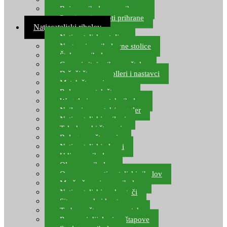
Boje za ribolovnu prihranu
Provjereni recepti prihrane
Natjecateljski ribolov
Natjecateljske stolice
Nastavci za ribolovne stolice
Šteke za ribolov
Gume i sitni pribor za šteku
Držači štapova rolleri i nastavci
Match štapovi
Role za match štapove
Waggleri za match ribolov
Najloni za match/waggler
Natjecateljski najloni
Teleskopski štapovi
Bolognese štapovi
Natjecateljski plovci
Udice za ribolov
Olovo za ribolov
Oprema za natjecateljski ribolov
Mreže čuvarice za ribolov
Natjecateljski podmetači
Sito, posude i kante
Torbe za štapove – match
Rezervni dijelovi za štapove