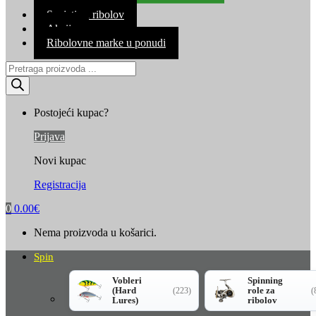
Kontakt
Savjeti za ribolov
Akcija
Ribolovne marke u ponudi
Products
search
Postojeći kupac?
Prijava
Novi kupac
Registracija
0
0.00
€
Nema proizvoda u košarici.
Spin
Vobleri
Spinning
(Hard
role za
(223)
(
Lures)
ribolov