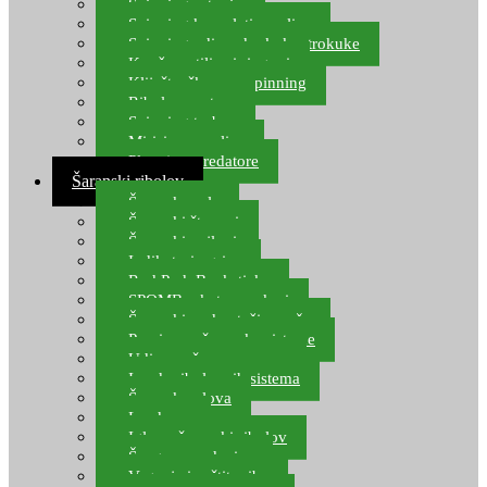
Spinning setovi
Spinning kompleti varalica
Spinning udice, dvokuke, trokuke
Kopče, vrtilice i ringovi
Kliješta, škare za spinning
Ribolov pastrve
Spinning torbe
Mirisi za varalice
Plovci za predatore
Šaranski ribolov
Šaranske role
Šaranski štapovi
Šaranski najloni
Indikatori ugriza
Rod Pod, Banksticks
SPOMB rakete, markeri
Šaranski podmetači, mreže
Pernice za šaranske sisteme
Udice za šarana, amura
Izrada ribolovnih sistema
Šaranska olova
Leadcore
Igle za šaranski ribolov
Špage, upredenice
Vaganje i zaštita ribe