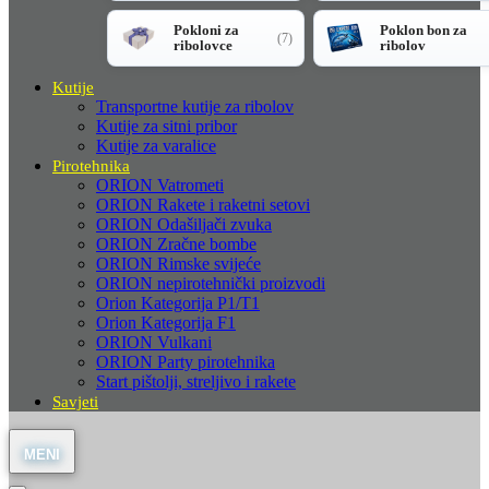
Pokloni za
Poklon bon za
(7)
ribolovce
ribolov
Kutije
Transportne kutije za ribolov
Kutije za sitni pribor
Kutije za varalice
Pirotehnika
ORION Vatrometi
ORION Rakete i raketni setovi
ORION Odašiljači zvuka
ORION Zračne bombe
ORION Rimske svijeće
ORION nepirotehnički proizvodi
Orion Kategorija P1/T1
Orion Kategorija F1
ORION Vulkani
ORION Party pirotehnika
Start pištolji, streljivo i rakete
Savjeti