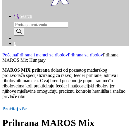
Search
Products
search
0
Početna
Prihrana i mamci za ribolov
Prihrana za ribolov
Prihrana
MAROS Mix Hungary
MAROS MIX prihrana
dolazi od poznatog mađarskog
proizvođača specijaliziranog za razvoj feeder prihrane, aditiva i
ribolovnih mamaca. Ovaj brend posebno je popularan među
ribolovcima koji prakticiraju feeder i natjecateljski ribolov jer
njihove mješavine omogućuju preciznu kontrolu hranilišta i snažno
privlače ribu.
Pročitaj više
Prihrana MAROS Mix