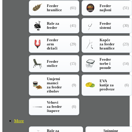
Feeder
Feeder
(61)
(51)
hranilice
najloni
Role za
Feeder
(41)
(30)
feeder
sistemi
Feeder
Kopče
arm
za feeder
(29)
(23)
držači
hranilice
Feeder
Feeder
torbe i
(15)
(14)
stolice
posude
Umjetni
EVA
mamci
kutije za
(9)
(6)
za feeder
predveze
ribolov
Vrhovi
za feeder
(6)
štapove
More
Role za
Spinning