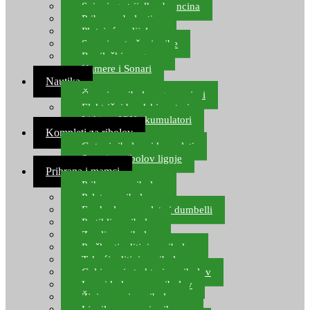
Spinning strijelke, brancina
Pribor za bolentino
Plutajuća odijela
Sonari za traženje ribe
Ronilački program
Kamere i Sonari
Nautika
Čamci za ribolov, gumenjaci
Električni brodski motori
Lithium ION akumulatori
Kompleti za ribolov
Gotovi ribolovni kompleti
Setovi za ribolov lignje
Prihrana i mamci
Prihrana za ribolov
Pelete za ribolov
Feeder lovne pelete i dumbelli
Partikli za ribolov
Zemlja za ribolov
Praškasti aditivi za ribolov
Tekući aditivi za ribolov
Gel i sprej atraktori za ribolov
Lovni kukuruz za ribolov
Živi mamci za ribolov
Ljepilo za crve i prihranu