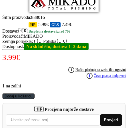
Šifra proizvoda
:
888016
5.99€
7.49€
HP
GLS
Dostava
:
🇭🇷
Besplatna dostava iznad 70€
Proizvođač
:
MIKADO
Zemlja porijekla
:
🇵🇱 Poljska 🇪🇺
Dostupnost
:
Na skladištu, dostava 1–3 dana
3.99
€
i
Načini plaćanja na webu ili u trgovini
i
Česta pitanja i odgovori
1 na zalihi
Mikado
Dodaj u košaricu
FOCUS
žlica
🇭🇷 Procjena najbrže dostave
6
cm
Provjeri
/
16