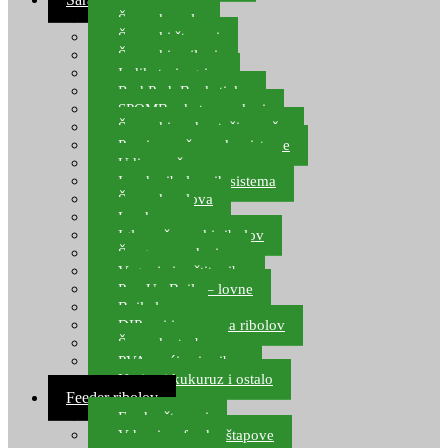
Šaranske role
Šaranski štapovi
Šaranski najloni
Indikatori ugriza
Rod Pod, Banksticks
SPOMB rakete, markeri
Šaranski podmetači, mreže
Pernice za šaranske sisteme
Udice za šarana, amura
Izrada ribolovnih sistema
Šaranska olova
Leadcore
Igle za šaranski ribolov
Špage, upredenice
Vaganje i zaštita ribe
Pop Up Boile – lovne
Boile lovne
DIP-ovi i arome za ribolov
Šaranske torbe
PVA vrećice i pribor
Umjetni kukuruz i ostalo
Feeder ribolov
Feeder štapovi
Vrhovi za feeder štapove