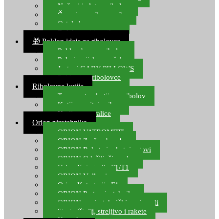
Noževi i alat za ribolov
Čamci za prihranu ribe
Ostala kamp oprema
Dalekozori i optika
🎁 Poklon ideje za ribolovce
Poklon bon za ribolov
Polarizacijske naočale
Jastuci GABY PILLOWS
Pokloni za ribolovce
Ribolovne kutije
Transportne kutije za ribolov
Kutije za sitni pribor
Kutije za varalice
Orion pirotehnika
ORION VATROMETI
ORION Zračne bombe
ORION Rakete i raketni setovi
ORION Odašiljači zvuka
Orion Kategorija P1/T1
ORION Vulkani
Orion Kategorija F1
ORION Party pirotehnika
ORION nepirotehnički proizvodi
Start pištolji, streljivo i rakete