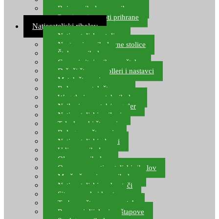
Boje za ribolovnu prihranu
Provjereni recepti prihrane
Natjecateljski ribolov
Natjecateljske stolice
Nastavci za ribolovne stolice
Šteke za ribolov
Gume i sitni pribor za šteku
Držači štapova rolleri i nastavci
Match štapovi
Role za match štapove
Waggleri za match ribolov
Najloni za match/waggler
Natjecateljski najloni
Teleskopski štapovi
Bolognese štapovi
Natjecateljski plovci
Udice za ribolov
Olovo za ribolov
Oprema za natjecateljski ribolov
Mreže čuvarice za ribolov
Natjecateljski podmetači
Sito, posude i kante
Torbe za štapove – match
Rezervni dijelovi za štapove