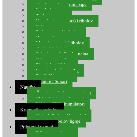
Varalice za lov lignji i sipe
Lov hobotnice
Najloni za more
Upredenice za morski ribolov
Udice za more
Perle za morski ribolov
Brum prihrana za more
Mamci za morski ribolov
Vertical Jigging
Spinning strijelke, brancina
Pribor za bolentino
Plutajuća odijela
Sonari za traženje ribe
Ronilački program
Kamere i Sonari
Nautika
Čamci za ribolov, gumenjaci
Električni brodski motori
Lithium ION akumulatori
Kompleti za ribolov
Gotovi ribolovni kompleti
Setovi za ribolov lignje
Prihrana i mamci
Prihrana za ribolov