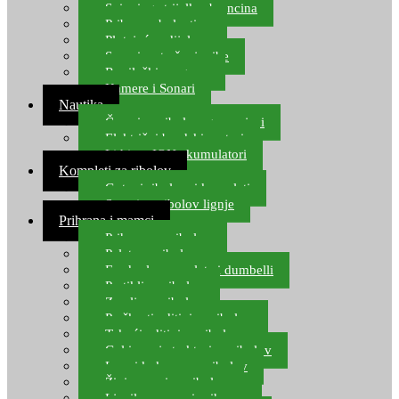
Spinning strijelke, brancina
Pribor za bolentino
Plutajuća odijela
Sonari za traženje ribe
Ronilački program
Kamere i Sonari
Nautika
Čamci za ribolov, gumenjaci
Električni brodski motori
Lithium ION akumulatori
Kompleti za ribolov
Gotovi ribolovni kompleti
Setovi za ribolov lignje
Prihrana i mamci
Prihrana za ribolov
Pelete za ribolov
Feeder lovne pelete i dumbelli
Partikli za ribolov
Zemlja za ribolov
Praškasti aditivi za ribolov
Tekući aditivi za ribolov
Gel i sprej atraktori za ribolov
Lovni kukuruz za ribolov
Živi mamci za ribolov
Ljepilo za crve i prihranu