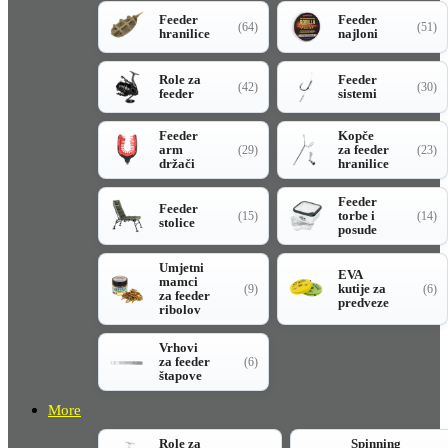
Feeder
Feeder
(64)
(51)
hranilice
najloni
Role za
Feeder
(42)
(30)
feeder
sistemi
Feeder
Kopče
arm
za feeder
(29)
(23)
držači
hranilice
Feeder
Feeder
torbe i
(15)
(14)
stolice
posude
Umjetni
EVA
mamci
kutije za
(9)
(6)
za feeder
predveze
ribolov
Vrhovi
za feeder
(6)
štapove
More
Role za
Spinning