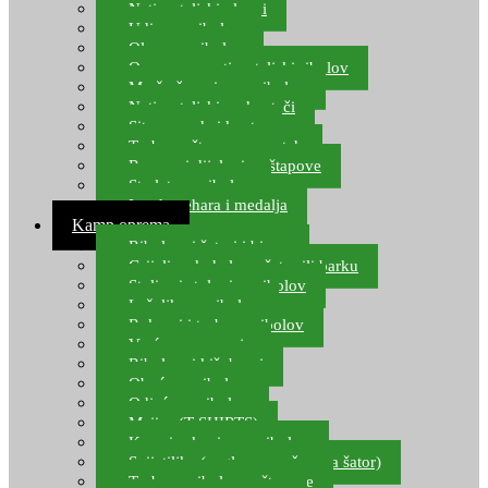
Natjecateljski plovci
Udice za ribolov
Olovo za ribolov
Oprema za natjecateljski ribolov
Mreže čuvarice za ribolov
Natjecateljski podmetači
Sito, posude i kante
Torbe za štapove – match
Rezervni dijelovi za štapove
Starlete za ribolov
Izrada pehara i medalja
Kamp oprema
Ribolovni šatori i bivvy
Grijalice, kuhala za šator ili barku
Stolice i stolovi za ribolov
Ležaljke za ribolov
Ruksaci i torbe za ribolov
Vreće za spavanje
Ribolovni kišobrani
Obuća za ribolov
Odjeća za ribolov
Majice (T-SHIRTS)
Kape i rukavice za ribolov
Svijetiljke (naglavne, ručne, za šator)
Torbe za ribolovne štapove