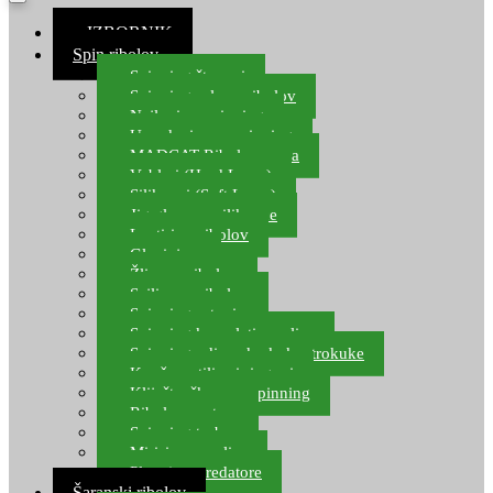
≡ IZBORNIK
Spin ribolov
Spinning štapovi
Spinning role za ribolov
Najloni za spinning
Upredenice za spinning
MADCAT Ribolov soma
Vobleri (Hard Lures)
Silikonci (Soft Lures)
Jig glave za silikonce
Leptiri za ribolov
Glavinjare
Žlice za ribolov
Sajlice za ribolov
Spinning setovi
Spinning kompleti varalica
Spinning udice, dvokuke, trokuke
Kopče, vrtilice i ringovi
Kliješta, škare za spinning
Ribolov pastrve
Spinning torbe
Mirisi za varalice
Plovci za predatore
Šaranski ribolov