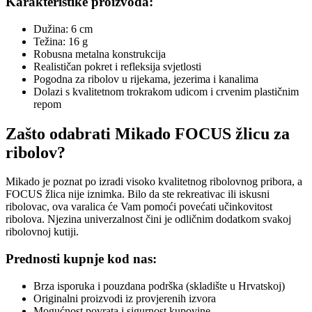
Karakteristike proizvoda:
Dužina: 6 cm
Težina: 16 g
Robusna metalna konstrukcija
Realističan pokret i refleksija svjetlosti
Pogodna za ribolov u rijekama, jezerima i kanalima
Dolazi s kvalitetnom trokrakom udicom i crvenim plastičnim
repom
Zašto odabrati Mikado FOCUS žlicu za
ribolov?
Mikado je poznat po izradi visoko kvalitetnog ribolovnog pribora, a
FOCUS žlica nije iznimka. Bilo da ste rekreativac ili iskusni
ribolovac, ova varalica će Vam pomoći povećati učinkovitost
ribolova. Njezina univerzalnost čini je odličnim dodatkom svakoj
ribolovnoj kutiji.
Prednosti kupnje kod nas:
Brza isporuka i pouzdana podrška (skladište u Hrvatskoj)
Originalni proizvodi iz provjerenih izvora
Mogućnost povrata i sigurnost kupovine