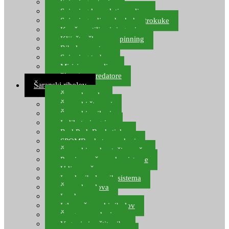
Spinning setovi
Spinning kompleti varalica
Spinning udice, dvokuke, trokuke
Kopče, vrtilice i ringovi
Kliješta, škare za spinning
Ribolov pastrve
Spinning torbe
Mirisi za varalice
Plovci za predatore
Šaranski ribolov
Šaranske role
Šaranski štapovi
Šaranski najloni
Indikatori ugriza
Rod Pod, Banksticks
SPOMB rakete, markeri
Šaranski podmetači, mreže
Pernice za šaranske sisteme
Udice za šarana, amura
Izrada ribolovnih sistema
Šaranska olova
Leadcore
Igle za šaranski ribolov
Špage, upredenice
Vaganje i zaštita ribe