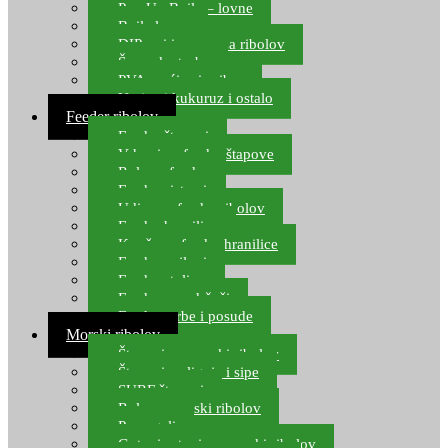
Pop Up Boile – lovne
Boile lovne
DIP-ovi i arome za ribolov
Šaranske torbe
PVA vrećice i pribor
Umjetni kukuruz i ostalo
Feeder ribolov
Feeder štapovi
Vrhovi za feeder štapove
Role za feeder
Feeder sistemi
Udice za feeder ribolov
Feeder hranilice
Kopče za feeder hranilice
Feeder najloni
Feeder stolice
Feeder arm držači
Feeder torbe i posude
Morski ribolov
Štapovi za morski ribolov
Štapovi za lignje i sipe
SURF štapovi
Role za morski ribolov
Parangali
Gotovi setovi za morski ribolov