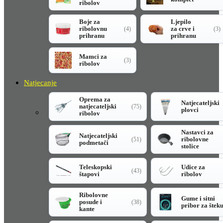
ribolov
Boje za
Ljepilo
ribolovnu
za crve i
(4)
(3)
prihranu
prihranu
Mamci za
(3)
ribolov
Natjecanje
Oprema za
Natjecateljski
natjecateljski
(75)
plovci
ribolov
Nastavci za
Natjecateljski
ribolovne
(51)
podmetači
stolice
Teleskopski
Udice za
(43)
štapovi
ribolov
Ribolovne
Gume i sitni
posude i
(38)
pribor za štek
kante