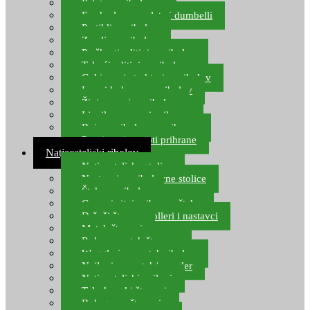
Pelete za ribolov
Feeder lovne pelete i dumbelli
Partikli za ribolov
Zemlja za ribolov
Praškasti aditivi za ribolov
Tekući aditivi za ribolov
Gel i sprej atraktori za ribolov
Lovni kukuruz za ribolov
Živi mamci za ribolov
Ljepilo za crve i prihranu
Boje za ribolovnu prihranu
Provjereni recepti prihrane
Natjecateljski ribolov
Natjecateljske stolice
Nastavci za ribolovne stolice
Šteke za ribolov
Gume i sitni pribor za šteku
Držači štapova rolleri i nastavci
Match štapovi
Role za match štapove
Waggleri za match ribolov
Najloni za match/waggler
Natjecateljski najloni
Teleskopski štapovi
Bolognese štapovi