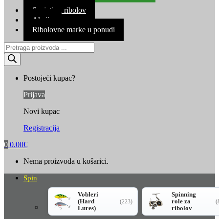
Kontakt
Savjeti za ribolov
Akcija
Ribolovne marke u ponudi
Products
search
Postojeći kupac?
Prijava
Novi kupac
Registracija
0
0.00
€
Nema proizvoda u košarici.
Spin
Vobleri
Spinning
(Hard
role za
(223)
(
Lures)
ribolov