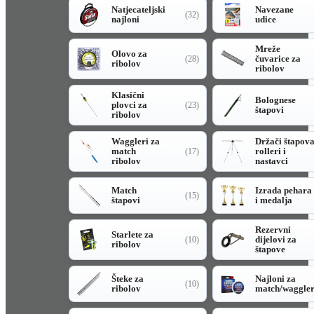
Natjecateljski
Navezane
(32)
najloni
udice
Mreže
Olovo za
čuvarice za
(28)
ribolov
ribolov
Klasični
Bolognese
plovci za
(23)
štapovi
ribolov
Waggleri za
Držači štapov
match
rolleri i
(17)
ribolov
nastavci
Match
Izrada pehara
(15)
štapovi
i medalja
Rezervni
Starlete za
dijelovi za
(10)
ribolov
štapove
Šteke za
Najloni za
(10)
ribolov
match/waggle