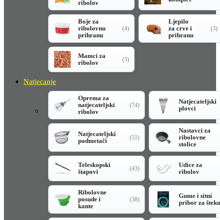
ribolov
Boje za
Ljepilo
ribolovnu
za crve i
(4)
(3)
prihranu
prihranu
Mamci za
(3)
ribolov
Natjecanje
Oprema za
Natjecateljski
natjecateljski
(74)
plovci
ribolov
Nastavci za
Natjecateljski
ribolovne
(51)
podmetači
stolice
Teleskopski
Udice za
(43)
štapovi
ribolov
Ribolovne
Gume i sitni
posude i
(38)
pribor za štek
kante