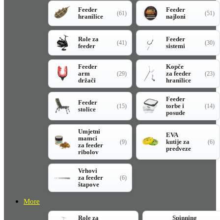
Feeder
Feeder
(61)
(51)
hranilice
najloni
Role za
Feeder
(41)
(30)
feeder
sistemi
Feeder
Kopče
arm
za feeder
(29)
(23)
držači
hranilice
Feeder
Feeder
torbe i
(15)
(14)
stolice
posude
Umjetni
EVA
mamci
kutije za
(9)
(6)
za feeder
predveze
ribolov
Vrhovi
za feeder
(6)
štapove
More
Role za
Spinning