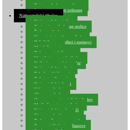
Boje za ribolovnu prihranu
Provjereni recepti prihrane
Natjecateljski ribolov
Natjecateljske stolice
Nastavci za ribolovne stolice
Šteke za ribolov
Gume i sitni pribor za šteku
Držači štapova rolleri i nastavci
Match štapovi
Role za match štapove
Waggleri za match ribolov
Najloni za match/waggler
Natjecateljski najloni
Teleskopski štapovi
Bolognese štapovi
Natjecateljski plovci
Udice za ribolov
Olovo za ribolov
Oprema za natjecateljski ribolov
Mreže čuvarice za ribolov
Natjecateljski podmetači
Sito, posude i kante
Torbe za štapove – match
Rezervni dijelovi za štapove