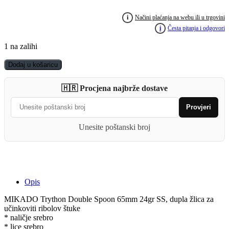
i
Načini plaćanja na webu ili u trgovini
i
Česta pitanja i odgovori
1 na zalihi
MIKADO
Dodaj u košaricu
Trython
Double
🇭🇷 Procjena najbrže dostave
Spoon
65mm
Provjeri
24gr
SS
Unesite poštanski broj
quantity
Opis
MIKADO Trython Double Spoon 65mm 24gr SS, dupla žlica za
učinkoviti ribolov štuke
* naličje srebro
* lice srebro