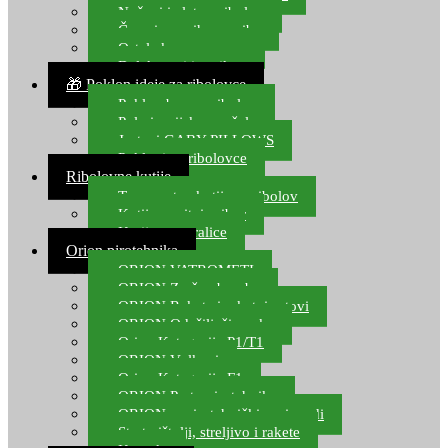
Noževi i alat za ribolov
Čamci za prihranu ribe
Ostala kamp oprema
Dalekozori i optika
🎁 Poklon ideje za ribolovce
Poklon bon za ribolov
Polarizacijske naočale
Jastuci GABY PILLOWS
Pokloni za ribolovce
Ribolovne kutije
Transportne kutije za ribolov
Kutije za sitni pribor
Kutije za varalice
Orion pirotehnika
ORION VATROMETI
ORION Zračne bombe
ORION Rakete i raketni setovi
ORION Odašiljači zvuka
Orion Kategorija P1/T1
ORION Vulkani
Orion Kategorija F1
ORION Party pirotehnika
ORION nepirotehnički proizvodi
Start pištolji, streljivo i rakete