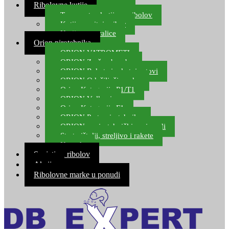
Ribolovne kutije
Transportne kutije za ribolov
Kutije za sitni pribor
Kutije za varalice
Orion pirotehnika
ORION VATROMETI
ORION Zračne bombe
ORION Rakete i raketni setovi
ORION Odašiljači zvuka
Orion Kategorija P1/T1
ORION Vulkani
Orion Kategorija F1
ORION Party pirotehnika
ORION nepirotehnički proizvodi
Start pištolji, streljivo i rakete
Kontakt
Savjeti za ribolov
Akcija
Ribolovne marke u ponudi