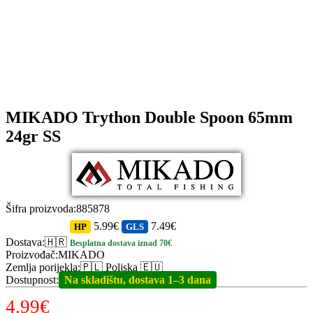
MIKADO Trython Double Spoon 65mm
24gr SS
Šifra proizvoda
:
885878
5.99€
7.49€
HP
GLS
Dostava
:
🇭🇷
Besplatna dostava iznad 70€
Proizvođač
:
MIKADO
Zemlja porijekla
:
🇵🇱 Poljska 🇪🇺
Dostupnost
:
Na skladištu, dostava 1–3 dana
4.99
€