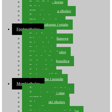
Pop Up Boile – lovne
Boile lovne
DIP-ovi i arome za ribolov
Šaranske torbe
PVA vrećice i pribor
Umjetni kukuruz i ostalo
Feeder ribolov
Feeder štapovi
Vrhovi za feeder štapove
Role za feeder
Feeder sistemi
Udice za feeder ribolov
Feeder hranilice
Kopče za feeder hranilice
Feeder najloni
Feeder stolice
Feeder arm držači
Feeder torbe i posude
Morski ribolov
Štapovi za morski ribolov
Štapovi za lignje i sipe
SURF štapovi
Role za morski ribolov
Parangali
Gotovi setovi za morski ribolov