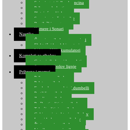
Spinning strijelke, brancina
Pribor za bolentino
Plutajuća odijela
Sonari za traženje ribe
Ronilački program
Kamere i Sonari
Nautika
Čamci za ribolov, gumenjaci
Električni brodski motori
Lithium ION akumulatori
Kompleti za ribolov
Gotovi ribolovni kompleti
Setovi za ribolov lignje
Prihrana i mamci
Prihrana za ribolov
Pelete za ribolov
Feeder lovne pelete i dumbelli
Partikli za ribolov
Zemlja za ribolov
Praškasti aditivi za ribolov
Tekući aditivi za ribolov
Gel i sprej atraktori za ribolov
Lovni kukuruz za ribolov
Živi mamci za ribolov
Ljepilo za crve i prihranu