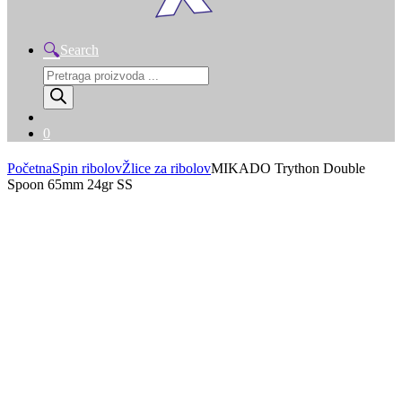
Search
Products
search
0
Početna
Spin ribolov
Žlice za ribolov
MIKADO Trython Double
Spoon 65mm 24gr SS