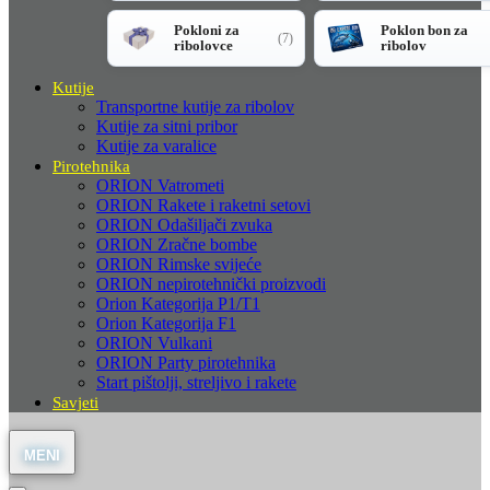
Pokloni za
Poklon bon za
(7)
ribolovce
ribolov
Kutije
Transportne kutije za ribolov
Kutije za sitni pribor
Kutije za varalice
Pirotehnika
ORION Vatrometi
ORION Rakete i raketni setovi
ORION Odašiljači zvuka
ORION Zračne bombe
ORION Rimske svijeće
ORION nepirotehnički proizvodi
Orion Kategorija P1/T1
Orion Kategorija F1
ORION Vulkani
ORION Party pirotehnika
Start pištolji, streljivo i rakete
Savjeti