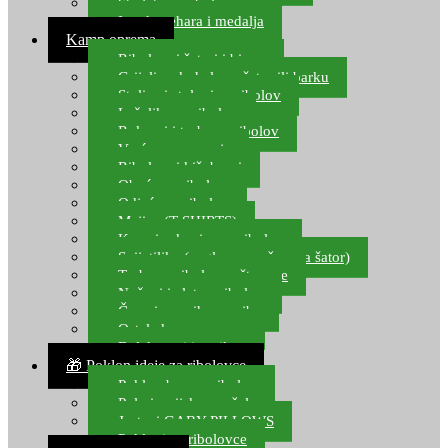
Starlete za ribolov
Izrada pehara i medalja
Kamp oprema
Ribolovni šatori i bivvy
Grijalice, kuhala za šator ili barku
Stolice i stolovi za ribolov
Ležaljke za ribolov
Ruksaci i torbe za ribolov
Vreće za spavanje
Ribolovni kišobrani
Obuća za ribolov
Odjeća za ribolov
Majice (T-SHIRTS)
Kape i rukavice za ribolov
Svijetiljke (naglavne, ručne, za šator)
Torbe za ribolovne štapove
Noževi i alat za ribolov
Čamci za prihranu ribe
Ostala kamp oprema
Dalekozori i optika
🎁 Poklon ideje za ribolovce
Poklon bon za ribolov
Polarizacijske naočale
Jastuci GABY PILLOWS
Pokloni za ribolovce