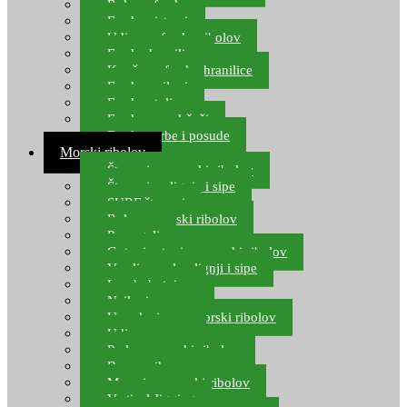
Role za feeder
Feeder sistemi
Udice za feeder ribolov
Feeder hranilice
Kopče za feeder hranilice
Feeder najloni
Feeder stolice
Feeder arm držači
Feeder torbe i posude
Morski ribolov
Štapovi za morski ribolov
Štapovi za lignje i sipe
SURF štapovi
Role za morski ribolov
Parangali
Gotovi setovi za morski ribolov
Varalice za lov lignji i sipe
Lov hobotnice
Najloni za more
Upredenice za morski ribolov
Udice za more
Perle za morski ribolov
Brum prihrana za more
Mamci za morski ribolov
Vertical Jigging