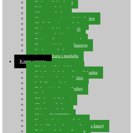
Natjecateljski plovci
Udice za ribolov
Olovo za ribolov
Oprema za natjecateljski ribolov
Mreže čuvarice za ribolov
Natjecateljski podmetači
Sito, posude i kante
Torbe za štapove – match
Rezervni dijelovi za štapove
Starlete za ribolov
Izrada pehara i medalja
Kamp oprema
Ribolovni šatori i bivvy
Grijalice, kuhala za šator ili barku
Stolice i stolovi za ribolov
Ležaljke za ribolov
Ruksaci i torbe za ribolov
Vreće za spavanje
Ribolovni kišobrani
Obuća za ribolov
Odjeća za ribolov
Majice (T-SHIRTS)
Kape i rukavice za ribolov
Svijetiljke (naglavne, ručne, za šator)
Torbe za ribolovne štapove