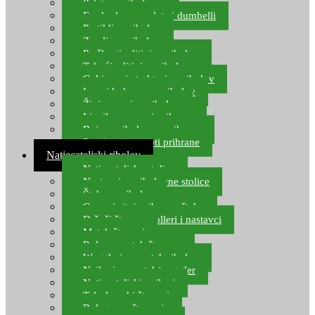
Pelete za ribolov
Feeder lovne pelete i dumbelli
Partikli za ribolov
Zemlja za ribolov
Praškasti aditivi za ribolov
Tekući aditivi za ribolov
Gel i sprej atraktori za ribolov
Lovni kukuruz za ribolov
Živi mamci za ribolov
Ljepilo za crve i prihranu
Boje za ribolovnu prihranu
Provjereni recepti prihrane
Natjecateljski ribolov
Natjecateljske stolice
Nastavci za ribolovne stolice
Šteke za ribolov
Gume i sitni pribor za šteku
Držači štapova rolleri i nastavci
Match štapovi
Role za match štapove
Waggleri za match ribolov
Najloni za match/waggler
Natjecateljski najloni
Teleskopski štapovi
Bolognese štapovi