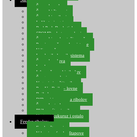
Šaranske role
Šaranski štapovi
Šaranski najloni
Indikatori ugriza
Rod Pod, Banksticks
SPOMB rakete, markeri
Šaranski podmetači, mreže
Pernice za šaranske sisteme
Udice za šarana, amura
Izrada ribolovnih sistema
Šaranska olova
Leadcore
Igle za šaranski ribolov
Špage, upredenice
Vaganje i zaštita ribe
Pop Up Boile – lovne
Boile lovne
DIP-ovi i arome za ribolov
Šaranske torbe
PVA vrećice i pribor
Umjetni kukuruz i ostalo
Feeder ribolov
Feeder štapovi
Vrhovi za feeder štapove