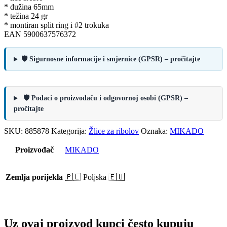
* dužina 65mm
* težina 24 gr
* montiran split ring i #2 trokuka
EAN 5900637576372
🛡️ Sigurnosne informacije i smjernice (GPSR) – pročitajte
🛡️ Podaci o proizvođaču i odgovornoj osobi (GPSR) –
pročitajte
SKU:
885878
Kategorija:
Žlice za ribolov
Oznaka:
MIKADO
Proizvođač
MIKADO
Zemlja porijekla
🇵🇱 Poljska 🇪🇺
Uz ovaj proizvod kupci često kupuju