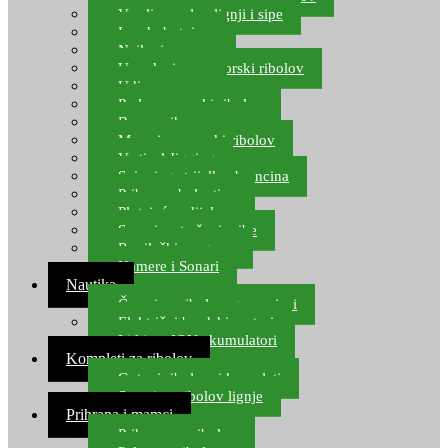
Varalice za lov lignji i sipe
Lov hobotnice
Najloni za more
Upredenice za morski ribolov
Udice za more
Perle za morski ribolov
Brum prihrana za more
Mamci za morski ribolov
Vertical Jigging
Spinning strijelke, brancina
Pribor za bolentino
Plutajuća odijela
Sonari za traženje ribe
Ronilački program
Kamere i Sonari
Nautika
Čamci za ribolov, gumenjaci
Električni brodski motori
Lithium ION akumulatori
Kompleti za ribolov
Gotovi ribolovni kompleti
Setovi za ribolov lignje
Prihrana i mamci
Prihrana za ribolov