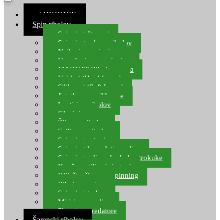
≡ IZBORNIK
Spin ribolov
Spinning štapovi
Spinning role za ribolov
Najloni za spinning
Upredenice za spinning
MADCAT Ribolov soma
Vobleri (Hard Lures)
Silikonci (Soft Lures)
Jig glave za silikonce
Leptiri za ribolov
Glavinjare
Žlice za ribolov
Sajlice za ribolov
Spinning setovi
Spinning kompleti varalica
Spinning udice, dvokuke, trokuke
Kopče, vrtilice i ringovi
Kliješta, škare za spinning
Ribolov pastrve
Spinning torbe
Mirisi za varalice
Plovci za predatore
Šaranski ribolov