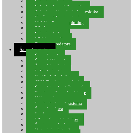
Spinning setovi
Spinning kompleti varalica
Spinning udice, dvokuke, trokuke
Kopče, vrtilice i ringovi
Kliješta, škare za spinning
Ribolov pastrve
Spinning torbe
Mirisi za varalice
Plovci za predatore
Šaranski ribolov
Šaranske role
Šaranski štapovi
Šaranski najloni
Indikatori ugriza
Rod Pod, Banksticks
SPOMB rakete, markeri
Šaranski podmetači, mreže
Pernice za šaranske sisteme
Udice za šarana, amura
Izrada ribolovnih sistema
Šaranska olova
Leadcore
Igle za šaranski ribolov
Špage, upredenice
Vaganje i zaštita ribe