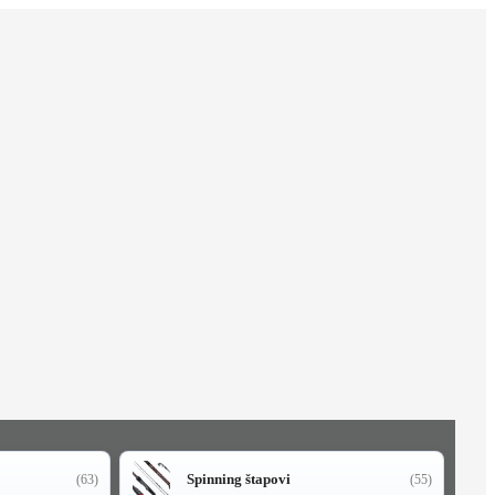
Spinning štapovi
(63)
(55)