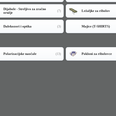
Dijabole - Streljivo za zračno
Ležaljke za ribolov
(7)
oružje
Dalekozori i optika
Majice (T-SHIRTS)
(3)
Polarizacijske naočale
Pokloni za ribolovce
(13)