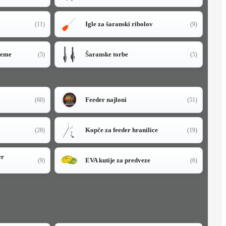
Igle za šaranski ribolov
(11)
(9)
teme
Šaranske torbe
(5)
(5)
Feeder najloni
(60)
(51)
Kopče za feeder hranilice
(28)
(19)
er
EVA kutije za predveze
(9)
(6)