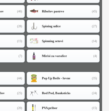
lov
Ribolov pastrve
(46)
(45)
Spining udice
(28)
(27)
Spinning setovi
(15)
(14)
Mirisi za varalice
(7)
(4)
Pop Up Boile - lovne
(44)
(35)
olov
Rod Pod, Banksticks
(25)
(24)
PVA pribor
(20)
(15)