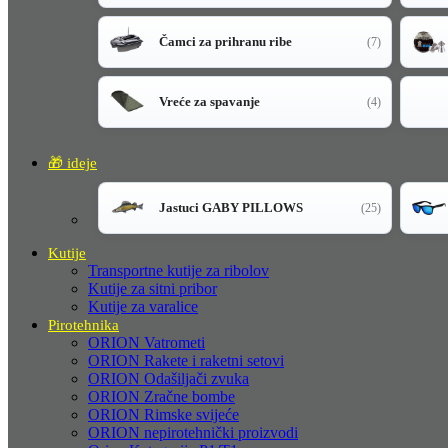
Čamci za prihranu ribe
(7)
Vreće za spavanje
(4)
🎁 ideje
Jastuci GABY PILLOWS
(25)
Kutije
Transportne kutije za ribolov
Kutije za sitni pribor
Kutije za varalice
Pirotehnika
ORION Vatrometi
ORION Rakete i raketni setovi
ORION Odašiljači zvuka
ORION Zračne bombe
ORION Rimske svijeće
ORION nepirotehnički proizvodi