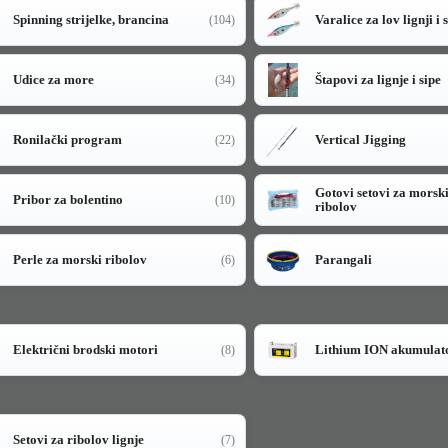
Spinning strijelke, brancina
Varalice za lov lignji i 
(104)
Udice za more
Štapovi za lignje i sipe
(34)
Ronilački program
Vertical Jigging
(22)
Gotovi setovi za morsk
Pribor za bolentino
(10)
ribolov
Perle za morski ribolov
Parangali
(6)
Električni brodski motori
Lithium ION akumulat
(8)
Setovi za ribolov lignje
(7)