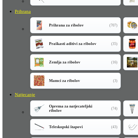
Prihrana
Prihrana za ribolov
(707)
Praškasti aditivi za ribolov
(35)
Zemlja za ribolov
(16)
Mamci za ribolov
(3)
Natjecanje
Oprema za natjecateljski
(74)
ribolov
Teleskopski štapovi
(43)