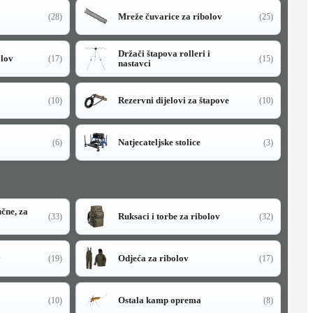
Mreže čuvarice za ribolov
(28)
(25)
Držači štapova rolleri i
olov
(17)
(15)
nastavci
Rezervni dijelovi za štapove
(10)
(10)
Natjecateljske stolice
(6)
(3)
učne, za
Ruksaci i torbe za ribolov
(33)
(32)
y
Odjeća za ribolov
(19)
(17)
Ostala kamp oprema
(10)
(8)