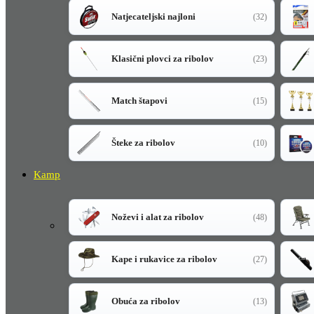
Natjecateljski najloni
(32)
Klasični plovci za ribolov
(23)
Match štapovi
(15)
Šteke za ribolov
(10)
Kamp
Noževi i alat za ribolov
(48)
Kape i rukavice za ribolov
(27)
Obuća za ribolov
(13)