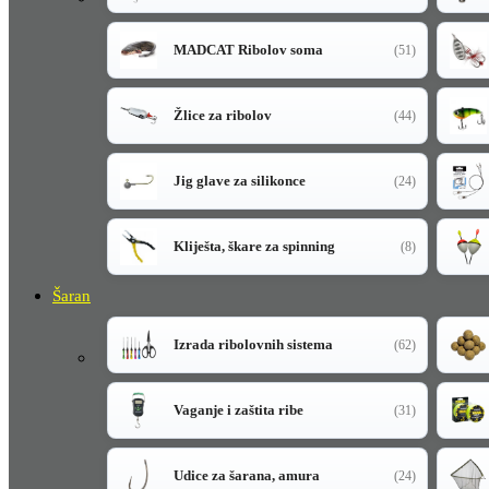
MADCAT Ribolov soma
(51)
Žlice za ribolov
(44)
Jig glave za silikonce
(24)
Kliješta, škare za spinning
(8)
Šaran
Izrada ribolovnih sistema
(62)
Vaganje i zaštita ribe
(31)
Udice za šarana, amura
(24)