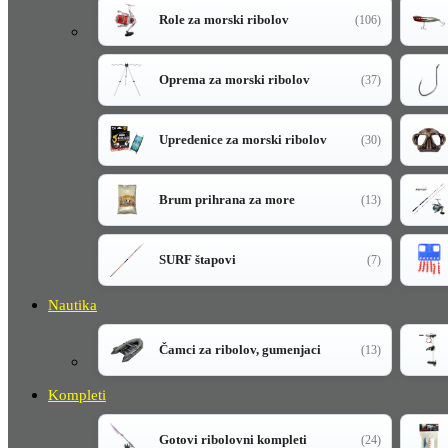
Role za morski ribolov
(106)
Oprema za morski ribolov
(37)
Upredenice za morski ribolov
(30)
Brum prihrana za more
(13)
SURF štapovi
(7)
Nautika
Čamci za ribolov, gumenjaci
(13)
Kompleti
Gotovi ribolovni kompleti
(24)