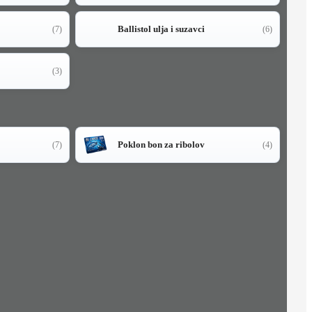
Ballistol ulja i suzavci
(7)
(6)
(3)
Poklon bon za ribolov
(7)
(4)