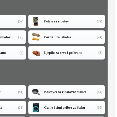
v
Pelete za ribolov
(59)
(39)
 ribolov
Partikli za ribolov
(30)
(24)
ranu
Ljepilo za crve i prihranu
(4)
(3)
či
Nastavci za ribolovne stolice
(51)
(44)
te
Gume i sitni pribor za šteku
(38)
(35)