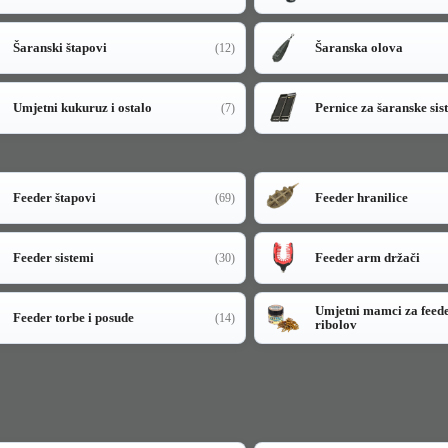
Šaranski štapovi
Šaranska olova
(12)
Umjetni kukuruz i ostalo
Pernice za šaranske sis
(7)
Feeder štapovi
Feeder hranilice
(69)
Feeder sistemi
Feeder arm držači
(30)
Umjetni mamci za feed
Feeder torbe i posude
(14)
ribolov