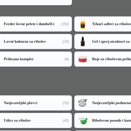
Feeder lovne pelete i dumbell-i
Tekući aditvi za ribolo
(192)
Lovni kukuruz za ribolov
Gel i sprej atraktori za
(33)
Prihrana komplet
Boje za ribolovnu prih
(6)
Natjecateljski plovci
Natjecateljski podmeta
(53)
Udice za ribolov
Ribolovne posude i kan
(42)