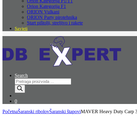
Orion Kategorija P1/T1
Orion Kategorija F1
ORION Vulkani
ORION Party pirotehnika
Start pištolji, streljivo i rakete
Savjeti
Search
Products
search
0
Početna
Šaranski ribolov
Šaranski štapovi
MAVER Heavy Duty Carp 39