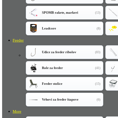
SPOMB rakete, markeri
(13)
Leadcore
(8)
Feeder
Udice za feeder ribolov
(83)
Role za feeder
(41)
Feeder stolice
(15)
Vrhovi za feeder štapove
(6)
More