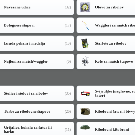
Navezane udice
Olovo za ribolov
(32)
Bolognese štapovi
Waggleri za match rib
(17)
Izrada pehara i medalja
Starlete za ribolov
(13)
Najloni za match/waggler
Role za match štapove
(6)
Svijetiljke (naglavne, r
Stolice i stolovi za ribolov
(35)
šator)
Torbe za ribolovne štapove
Ribolovni šatori i bivv
(26)
Grijalice, kuhala za šator ili
Ribolovni kišobrani
(11)
barku