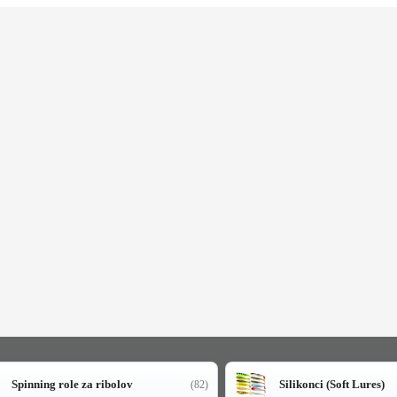
Spinning role za ribolov
Silikonci (Soft Lures)
(82)