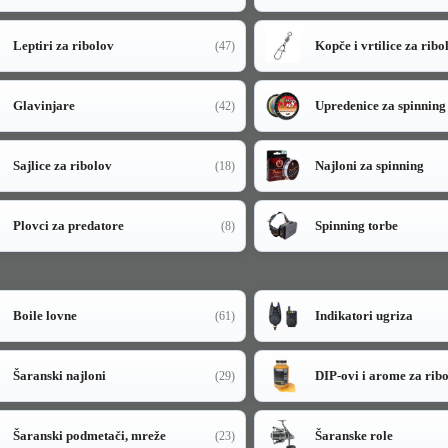
Leptiri za ribolov
Kopče i vrtilice za ribo
(47)
Glavinjare
Upredenice za spinning
(42)
Sajlice za ribolov
Najloni za spinning
(18)
Plovci za predatore
Spinning torbe
(8)
Boile lovne
Indikatori ugriza
(61)
Šaranski najloni
DIP-ovi i arome za rib
(29)
Šaranski podmetači, mreže
Šaranske role
(23)