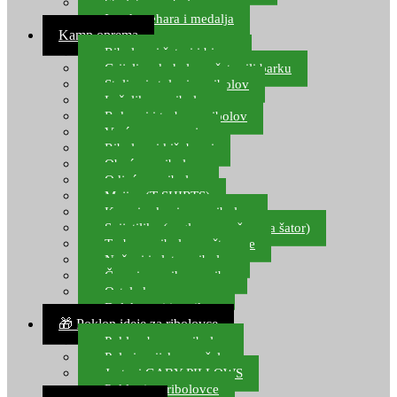
Starlete za ribolov
Izrada pehara i medalja
Kamp oprema
Ribolovni šatori i bivvy
Grijalice, kuhala za šator ili barku
Stolice i stolovi za ribolov
Ležaljke za ribolov
Ruksaci i torbe za ribolov
Vreće za spavanje
Ribolovni kišobrani
Obuća za ribolov
Odjeća za ribolov
Majice (T-SHIRTS)
Kape i rukavice za ribolov
Svijetiljke (naglavne, ručne, za šator)
Torbe za ribolovne štapove
Noževi i alat za ribolov
Čamci za prihranu ribe
Ostala kamp oprema
Dalekozori i optika
🎁 Poklon ideje za ribolovce
Poklon bon za ribolov
Polarizacijske naočale
Jastuci GABY PILLOWS
Pokloni za ribolovce