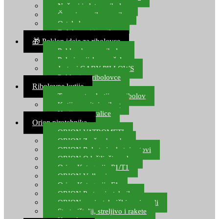
Noževi i alat za ribolov
Čamci za prihranu ribe
Ostala kamp oprema
Dalekozori i optika
🎁 Poklon ideje za ribolovce
Poklon bon za ribolov
Polarizacijske naočale
Jastuci GABY PILLOWS
Pokloni za ribolovce
Ribolovne kutije
Transportne kutije za ribolov
Kutije za sitni pribor
Kutije za varalice
Orion pirotehnika
ORION VATROMETI
ORION Zračne bombe
ORION Rakete i raketni setovi
ORION Odašiljači zvuka
Orion Kategorija P1/T1
ORION Vulkani
Orion Kategorija F1
ORION Party pirotehnika
ORION nepirotehnički proizvodi
Start pištolji, streljivo i rakete