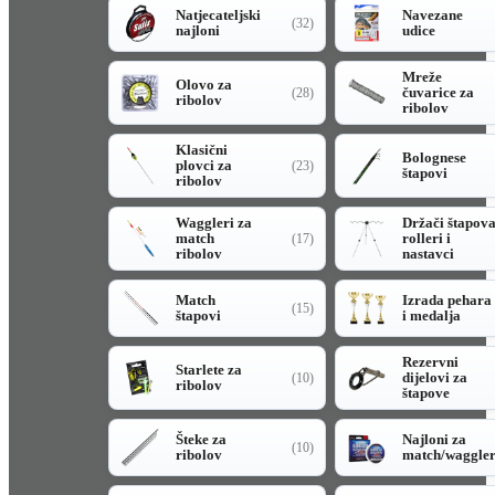
Natjecateljski
Navezane
(32)
najloni
udice
Mreže
Olovo za
čuvarice za
(28)
ribolov
ribolov
Klasični
Bolognese
plovci za
(23)
štapovi
ribolov
Waggleri za
Držači štapov
match
rolleri i
(17)
ribolov
nastavci
Match
Izrada pehara
(15)
štapovi
i medalja
Rezervni
Starlete za
dijelovi za
(10)
ribolov
štapove
Šteke za
Najloni za
(10)
ribolov
match/waggle