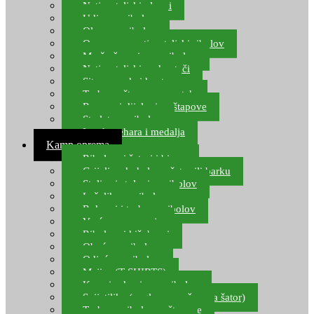
Natjecateljski plovci
Udice za ribolov
Olovo za ribolov
Oprema za natjecateljski ribolov
Mreže čuvarice za ribolov
Natjecateljski podmetači
Sito, posude i kante
Torbe za štapove – match
Rezervni dijelovi za štapove
Starlete za ribolov
Izrada pehara i medalja
Kamp oprema
Ribolovni šatori i bivvy
Grijalice, kuhala za šator ili barku
Stolice i stolovi za ribolov
Ležaljke za ribolov
Ruksaci i torbe za ribolov
Vreće za spavanje
Ribolovni kišobrani
Obuća za ribolov
Odjeća za ribolov
Majice (T-SHIRTS)
Kape i rukavice za ribolov
Svijetiljke (naglavne, ručne, za šator)
Torbe za ribolovne štapove