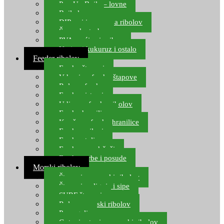
Pop Up Boile – lovne
Boile lovne
DIP-ovi i arome za ribolov
Šaranske torbe
PVA vrećice i pribor
Umjetni kukuruz i ostalo
Feeder ribolov
Feeder štapovi
Vrhovi za feeder štapove
Role za feeder
Feeder sistemi
Udice za feeder ribolov
Feeder hranilice
Kopče za feeder hranilice
Feeder najloni
Feeder stolice
Feeder arm držači
Feeder torbe i posude
Morski ribolov
Štapovi za morski ribolov
Štapovi za lignje i sipe
SURF štapovi
Role za morski ribolov
Parangali
Gotovi setovi za morski ribolov