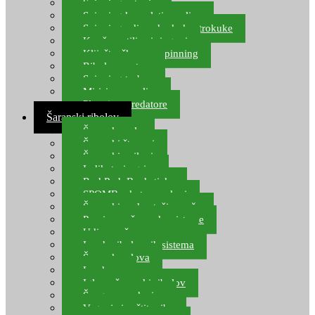
Spinning setovi
Spinning kompleti varalica
Spinning udice, dvokuke, trokuke
Kopče, vrtilice i ringovi
Kliješta, škare za spinning
Ribolov pastrve
Spinning torbe
Mirisi za varalice
Plovci za predatore
Šaranski ribolov
Šaranske role
Šaranski štapovi
Šaranski najloni
Indikatori ugriza
Rod Pod, Banksticks
SPOMB rakete, markeri
Šaranski podmetači, mreže
Pernice za šaranske sisteme
Udice za šarana, amura
Izrada ribolovnih sistema
Šaranska olova
Leadcore
Igle za šaranski ribolov
Špage, upredenice
Vaganje i zaštita ribe