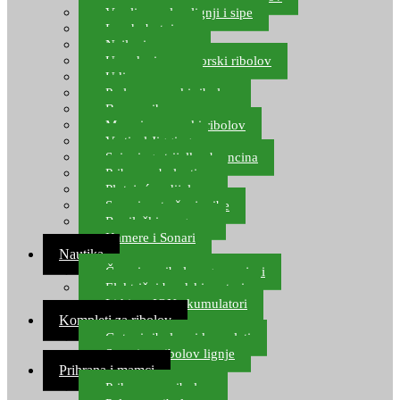
Varalice za lov lignji i sipe
Lov hobotnice
Najloni za more
Upredenice za morski ribolov
Udice za more
Perle za morski ribolov
Brum prihrana za more
Mamci za morski ribolov
Vertical Jigging
Spinning strijelke, brancina
Pribor za bolentino
Plutajuća odijela
Sonari za traženje ribe
Ronilački program
Kamere i Sonari
Nautika
Čamci za ribolov, gumenjaci
Električni brodski motori
Lithium ION akumulatori
Kompleti za ribolov
Gotovi ribolovni kompleti
Setovi za ribolov lignje
Prihrana i mamci
Prihrana za ribolov