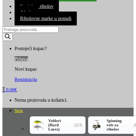
Kontakt
Savjeti za ribolov
Akcija
Ribolovne marke u ponudi
Products
search
Postojeći kupac?
Prijava
Novi kupac
Registracija
0
0.00
€
Nema proizvoda u košarici.
Spin
Vobleri
Spinning
(Hard
role za
(223)
(
Lures)
ribolov