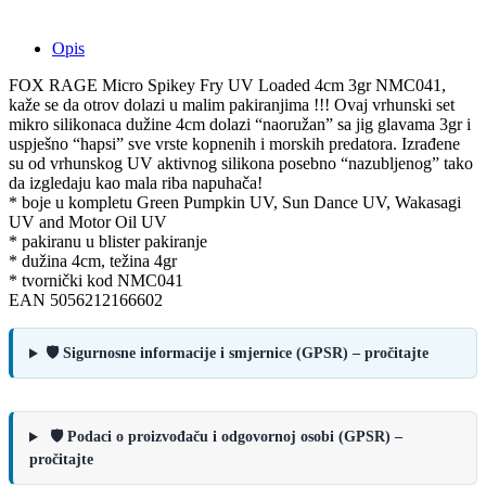
Opis
FOX RAGE Micro Spikey Fry UV Loaded 4cm 3gr NMC041,
kaže se da otrov dolazi u malim pakiranjima !!! Ovaj vrhunski set
mikro silikonaca dužine 4cm dolazi “naoružan” sa jig glavama 3gr i
uspješno “hapsi” sve vrste kopnenih i morskih predatora. Izrađene
su od vrhunskog UV aktivnog silikona posebno “nazubljenog” tako
da izgledaju kao mala riba napuhača!
* boje u kompletu Green Pumpkin UV, Sun Dance UV, Wakasagi
UV and Motor Oil UV
* pakiranu u blister pakiranje
* dužina 4cm, težina 4gr
* tvornički kod NMC041
EAN 5056212166602
🛡️ Sigurnosne informacije i smjernice (GPSR) – pročitajte
🛡️ Podaci o proizvođaču i odgovornoj osobi (GPSR) –
pročitajte