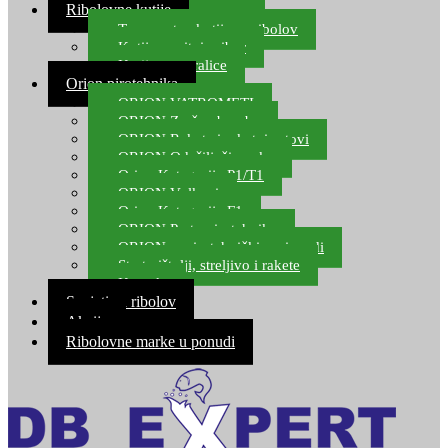
Ribolovne kutije
Transportne kutije za ribolov
Kutije za sitni pribor
Kutije za varalice
Orion pirotehnika
ORION VATROMETI
ORION Zračne bombe
ORION Rakete i raketni setovi
ORION Odašiljači zvuka
Orion Kategorija P1/T1
ORION Vulkani
Orion Kategorija F1
ORION Party pirotehnika
ORION nepirotehnički proizvodi
Start pištolji, streljivo i rakete
Kontakt
Savjeti za ribolov
Akcija
Ribolovne marke u ponudi