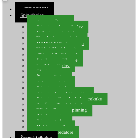
≡ IZBORNIK
Spin ribolov
Spinning štapovi
Spinning role za ribolov
Najloni za spinning
Upredenice za spinning
MADCAT Ribolov soma
Vobleri (Hard Lures)
Silikonci (Soft Lures)
Jig glave za silikonce
Leptiri za ribolov
Glavinjare
Žlice za ribolov
Sajlice za ribolov
Spinning setovi
Spinning kompleti varalica
Spinning udice, dvokuke, trokuke
Kopče, vrtilice i ringovi
Kliješta, škare za spinning
Ribolov pastrve
Spinning torbe
Mirisi za varalice
Plovci za predatore
Šaranski ribolov