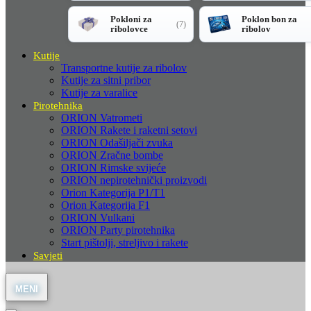
Pokloni za
Poklon bon za
(7)
ribolovce
ribolov
Kutije
Transportne kutije za ribolov
Kutije za sitni pribor
Kutije za varalice
Pirotehnika
ORION Vatrometi
ORION Rakete i raketni setovi
ORION Odašiljači zvuka
ORION Zračne bombe
ORION Rimske svijeće
ORION nepirotehnički proizvodi
Orion Kategorija P1/T1
Orion Kategorija F1
ORION Vulkani
ORION Party pirotehnika
Start pištolji, streljivo i rakete
Savjeti