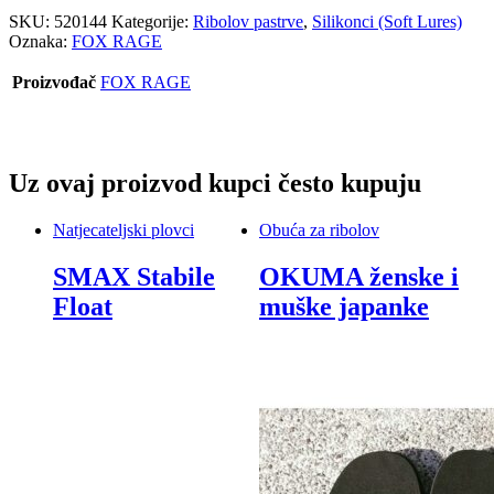
SKU:
520144
Kategorije:
Ribolov pastrve
,
Silikonci (Soft Lures)
Oznaka:
FOX RAGE
Proizvođač
FOX RAGE
Uz ovaj proizvod kupci često kupuju
Natjecateljski plovci
Obuća za ribolov
SMAX Stabile
OKUMA ženske i
Float
muške japanke