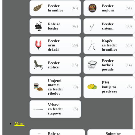
Feeder
Feeder
(63)
(51)
hranilice
najloni
Role za
Feeder
(42)
(30)
feeder
sistemi
Feeder
Kopče
arm
za feeder
(29)
(23)
držači
hranilice
Feeder
Feeder
torbe i
(15)
(14)
stolice
posude
Umjetni
EVA
mamci
kutije za
(9)
(6)
za feeder
predveze
ribolov
Vrhovi
za feeder
(6)
štapove
More
Role za
Spinning