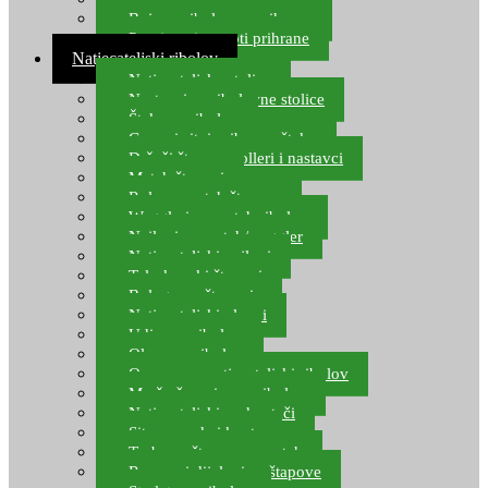
Boje za ribolovnu prihranu
Provjereni recepti prihrane
Natjecateljski ribolov
Natjecateljske stolice
Nastavci za ribolovne stolice
Šteke za ribolov
Gume i sitni pribor za šteku
Držači štapova rolleri i nastavci
Match štapovi
Role za match štapove
Waggleri za match ribolov
Najloni za match/waggler
Natjecateljski najloni
Teleskopski štapovi
Bolognese štapovi
Natjecateljski plovci
Udice za ribolov
Olovo za ribolov
Oprema za natjecateljski ribolov
Mreže čuvarice za ribolov
Natjecateljski podmetači
Sito, posude i kante
Torbe za štapove – match
Rezervni dijelovi za štapove