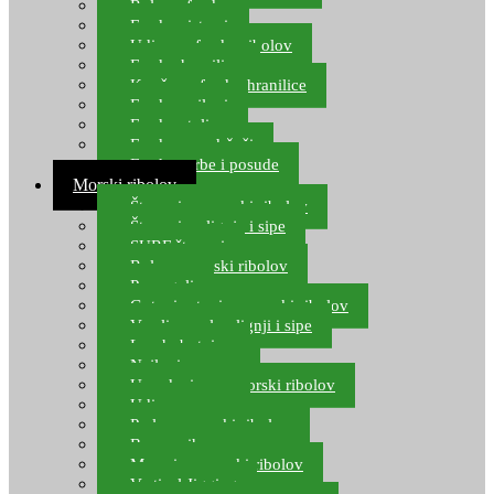
Role za feeder
Feeder sistemi
Udice za feeder ribolov
Feeder hranilice
Kopče za feeder hranilice
Feeder najloni
Feeder stolice
Feeder arm držači
Feeder torbe i posude
Morski ribolov
Štapovi za morski ribolov
Štapovi za lignje i sipe
SURF štapovi
Role za morski ribolov
Parangali
Gotovi setovi za morski ribolov
Varalice za lov lignji i sipe
Lov hobotnice
Najloni za more
Upredenice za morski ribolov
Udice za more
Perle za morski ribolov
Brum prihrana za more
Mamci za morski ribolov
Vertical Jigging