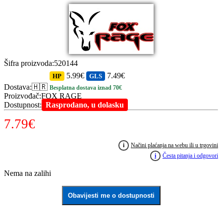
Šifra proizvoda
:
520144
5.99€
7.49€
HP
GLS
Dostava
:
🇭🇷
Besplatna dostava iznad 70€
Proizvođač
:
FOX RAGE
Dostupnost
:
Rasprodano, u dolasku
7.79
€
i
Načini plaćanja na webu ili u trgovini
i
Česta pitanja i odgovori
Nema na zalihi
Obavijesti me o dostupnosti