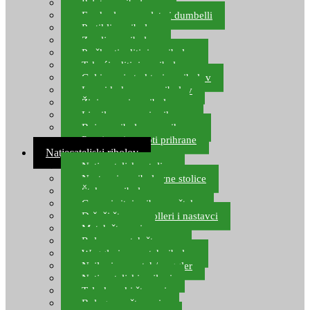
Pelete za ribolov
Feeder lovne pelete i dumbelli
Partikli za ribolov
Zemlja za ribolov
Praškasti aditivi za ribolov
Tekući aditivi za ribolov
Gel i sprej atraktori za ribolov
Lovni kukuruz za ribolov
Živi mamci za ribolov
Ljepilo za crve i prihranu
Boje za ribolovnu prihranu
Provjereni recepti prihrane
Natjecateljski ribolov
Natjecateljske stolice
Nastavci za ribolovne stolice
Šteke za ribolov
Gume i sitni pribor za šteku
Držači štapova rolleri i nastavci
Match štapovi
Role za match štapove
Waggleri za match ribolov
Najloni za match/waggler
Natjecateljski najloni
Teleskopski štapovi
Bolognese štapovi