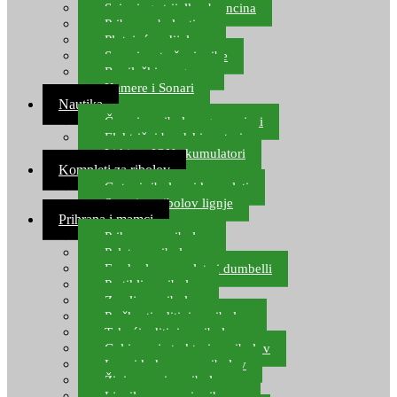
Spinning strijelke, brancina
Pribor za bolentino
Plutajuća odijela
Sonari za traženje ribe
Ronilački program
Kamere i Sonari
Nautika
Čamci za ribolov, gumenjaci
Električni brodski motori
Lithium ION akumulatori
Kompleti za ribolov
Gotovi ribolovni kompleti
Setovi za ribolov lignje
Prihrana i mamci
Prihrana za ribolov
Pelete za ribolov
Feeder lovne pelete i dumbelli
Partikli za ribolov
Zemlja za ribolov
Praškasti aditivi za ribolov
Tekući aditivi za ribolov
Gel i sprej atraktori za ribolov
Lovni kukuruz za ribolov
Živi mamci za ribolov
Ljepilo za crve i prihranu