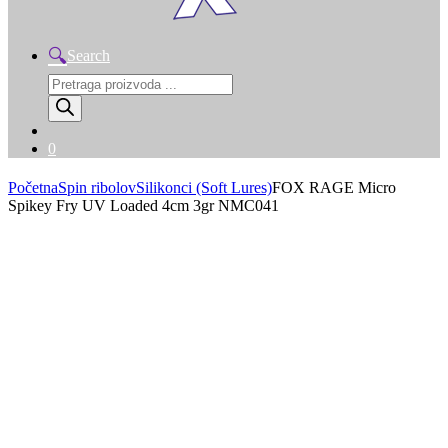
Search
Products
search
0
Početna
Spin ribolov
Silikonci (Soft Lures)
FOX RAGE Micro
Spikey Fry UV Loaded 4cm 3gr NMC041