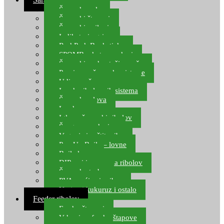
Šaranske role
Šaranski štapovi
Šaranski najloni
Indikatori ugriza
Rod Pod, Banksticks
SPOMB rakete, markeri
Šaranski podmetači, mreže
Pernice za šaranske sisteme
Udice za šarana, amura
Izrada ribolovnih sistema
Šaranska olova
Leadcore
Igle za šaranski ribolov
Špage, upredenice
Vaganje i zaštita ribe
Pop Up Boile – lovne
Boile lovne
DIP-ovi i arome za ribolov
Šaranske torbe
PVA vrećice i pribor
Umjetni kukuruz i ostalo
Feeder ribolov
Feeder štapovi
Vrhovi za feeder štapove