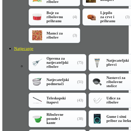
ribolov
Boje za
Ljepilo
ribolovnu
za crve i
(4)
(3)
prihranu
prihranu
Mamci za
(3)
ribolov
Natjecanje
Oprema za
Natjecateljski
natjecateljski
(75)
plovci
ribolov
Nastavci za
Natjecateljski
ribolovne
(51)
podmetači
stolice
Teleskopski
Udice za
(43)
štapovi
ribolov
Ribolovne
Gume i sitni
posude i
(38)
pribor za štek
kante