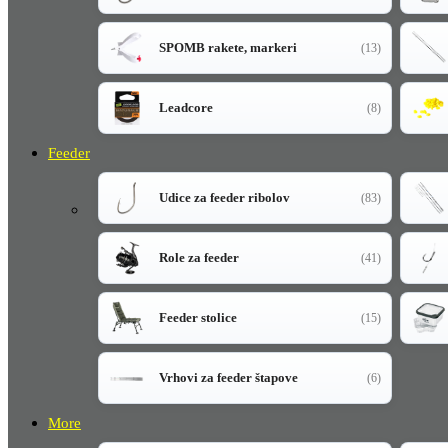
SPOMB rakete, markeri
(13)
Leadcore
(8)
Feeder
Udice za feeder ribolov
(83)
Role za feeder
(41)
Feeder stolice
(15)
Vrhovi za feeder štapove
(6)
More