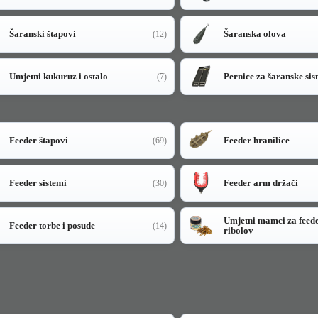
Šaranski štapovi
Šaranska olova
(12)
Umjetni kukuruz i ostalo
Pernice za šaranske sis
(7)
Feeder štapovi
Feeder hranilice
(69)
Feeder sistemi
Feeder arm držači
(30)
Umjetni mamci za feed
Feeder torbe i posude
(14)
ribolov