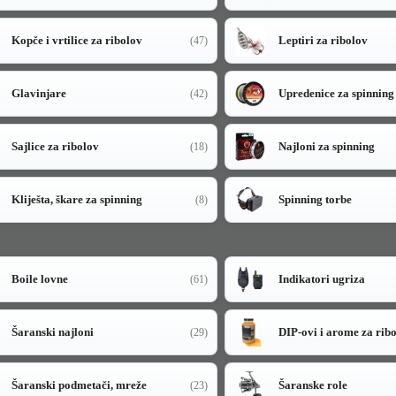
Kopče i vrtilice za ribolov
Leptiri za ribolov
(47)
Glavinjare
Upredenice za spinning
(42)
Sajlice za ribolov
Najloni za spinning
(18)
Kliješta, škare za spinning
Spinning torbe
(8)
Boile lovne
Indikatori ugriza
(61)
Šaranski najloni
DIP-ovi i arome za rib
(29)
Šaranski podmetači, mreže
Šaranske role
(23)