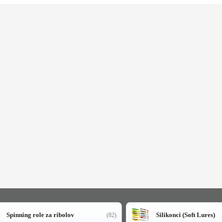
Spinning role za ribolov
Silikonci (Soft Lures)
(82)