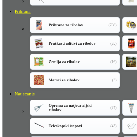
Prihrana
Prihrana za ribolov
(708)
Praškasti aditivi za ribolov
(35)
Zemlja za ribolov
(16)
Mamci za ribolov
(3)
Natjecanje
Oprema za natjecateljski
(74)
ribolov
Teleskopski štapovi
(43)