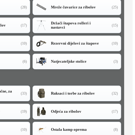
Mreže čuvarice za ribolov
(28)
(25)
Držači štapova rolleri i
olov
(17)
(15)
nastavci
Rezervni dijelovi za štapove
(10)
(10)
Natjecateljske stolice
(6)
(3)
učne, za
Ruksaci i torbe za ribolov
(33)
(32)
y
Odjeća za ribolov
(19)
(17)
Ostala kamp oprema
(10)
(8)