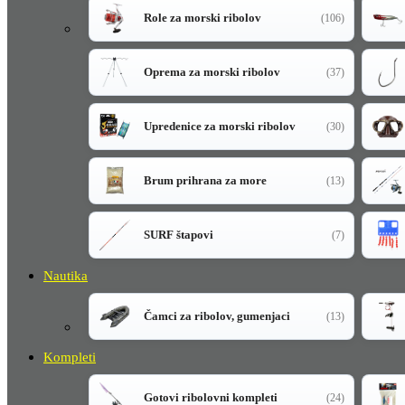
Role za morski ribolov
(106)
Oprema za morski ribolov
(37)
Upredenice za morski ribolov
(30)
Brum prihrana za more
(13)
SURF štapovi
(7)
Nautika
Čamci za ribolov, gumenjaci
(13)
Kompleti
Gotovi ribolovni kompleti
(24)