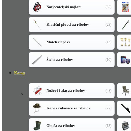
Natjecateljski najloni
(32)
Klasični plovci za ribolov
(23)
Match štapovi
(15)
Šteke za ribolov
(10)
Kamp
Noževi i alat za ribolov
(48)
Kape i rukavice za ribolov
(27)
Obuća za ribolov
(13)