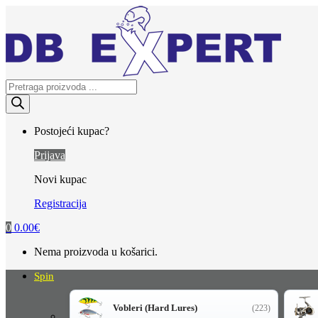
Skip
Skip
to
to
navigation
content
Products
search
Postojeći kupac?
Prijava
Novi kupac
Registracija
0
0.00
€
Nema proizvoda u košarici.
Spin
Vobleri (Hard Lures)
(223)