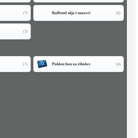
Ballistol ulja i suzavci
(7)
(6)
(3)
Poklon bon za ribolov
(7)
(4)