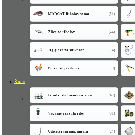
MADCAT Ribolov soma
(51)
Žlice za ribolov
(44)
Jig glave za silikonce
(24)
Plovci za predatore
(9)
Šaran
Izrada ribolovnih sistema
(62)
Vaganje i zaštita ribe
(31)
Udice za šarana, amura
(24)