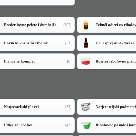
Feeder lovne pelete i dumbell-i
Tekući aditvi za ribolo
(192)
Lovni kukuruz za ribolov
Gel i sprej atraktori za
(33)
Prihrana komplet
Boje za ribolovnu prih
(6)
Natjecateljski plovci
Natjecateljski podmeta
(53)
Udice za ribolov
Ribolovne posude i kan
(42)