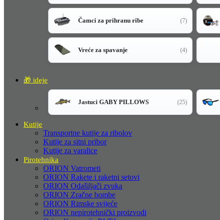
Čamci za prihranu ribe
(7)
Vreće za spavanje
(4)
🎁 ideje
Jastuci GABY PILLOWS
(25)
Kutije
Transportne kutije za ribolov
Kutije za sitni pribor
Kutije za varalice
Pirotehnika
ORION Vatrometi
ORION Rakete i raketni setovi
ORION Odašiljači zvuka
ORION Zračne bombe
ORION Rimske svijeće
ORION nepirotehnički proizvodi