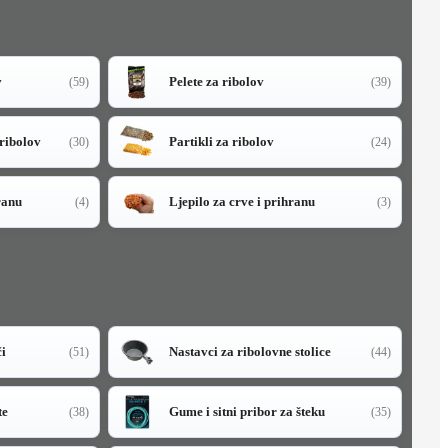
v
Pelete za ribolov
(59)
(39)
 ribolov
Partikli za ribolov
(30)
(24)
ranu
Ljepilo za crve i prihranu
(4)
(3)
či
Nastavci za ribolovne stolice
(51)
(44)
te
Gume i sitni pribor za šteku
(38)
(35)