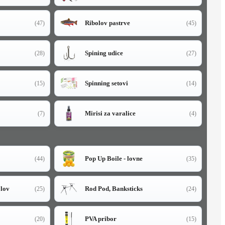
Ribolov pastrve
(47)
(45)
Spining udice
(28)
(27)
Spinning setovi
(15)
(14)
Mirisi za varalice
(7)
(4)
Pop Up Boile - lovne
(44)
(35)
olov
Rod Pod, Banksticks
(25)
(24)
PVA pribor
(20)
(15)