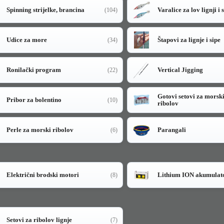
Spinning strijelke, brancina
Varalice za lov lignji i 
(104)
Udice za more
Štapovi za lignje i sipe
(34)
Ronilački program
Vertical Jigging
(22)
Gotovi setovi za morsk
Pribor za bolentino
(10)
ribolov
Perle za morski ribolov
Parangali
(6)
Električni brodski motori
Lithium ION akumulat
(8)
Setovi za ribolov lignje
(7)