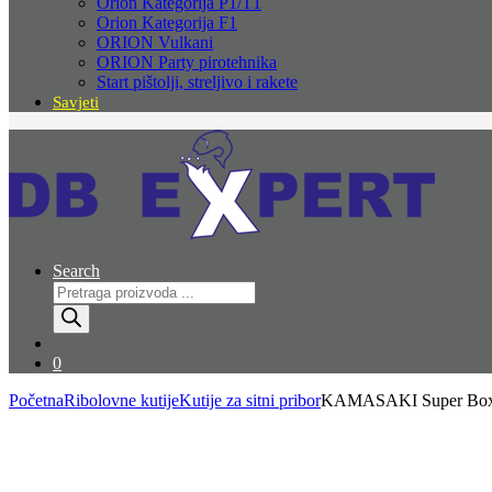
Orion Kategorija P1/T1
Orion Kategorija F1
ORION Vulkani
ORION Party pirotehnika
Start pištolji, streljivo i rakete
Savjeti
Search
Products
search
0
Početna
Ribolovne kutije
Kutije za sitni pribor
KAMASAKI Super Box