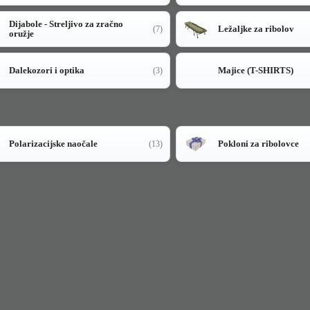
Dijabole - Streljivo za zračno
Ležaljke za ribolov
(7)
oružje
Dalekozori i optika
Majice (T-SHIRTS)
(3)
Polarizacijske naočale
Pokloni za ribolovce
(13)