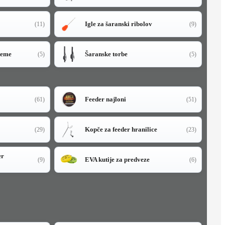
Igle za šaranski ribolov
(11)
(9)
teme
Šaranske torbe
(5)
(5)
Feeder najloni
(61)
(51)
Kopče za feeder hranilice
(29)
(23)
er
EVA kutije za predveze
(9)
(6)