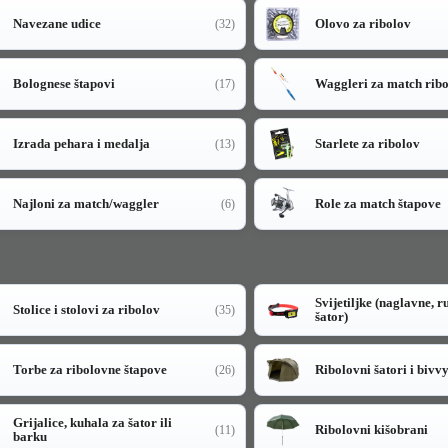
Navezane udice
Olovo za ribolov
(32)
Bolognese štapovi
Waggleri za match rib
(17)
Izrada pehara i medalja
Starlete za ribolov
(13)
Najloni za match/waggler
Role za match štapove
(6)
Svijetiljke (naglavne, r
Stolice i stolovi za ribolov
(35)
šator)
Torbe za ribolovne štapove
Ribolovni šatori i bivv
(26)
Grijalice, kuhala za šator ili
Ribolovni kišobrani
(11)
barku