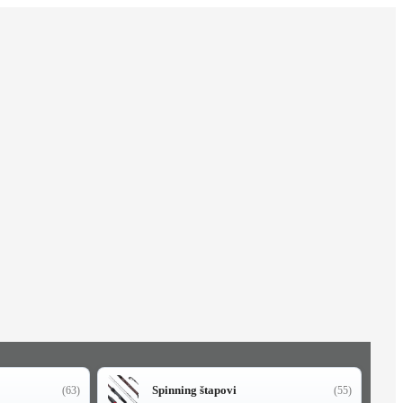
Spinning štapovi
(63)
(55)