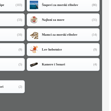
sipe
Štapovi za morski ribolov
(103)
(86)
Najloni za more
(33)
(31)
Mamci za morski ribolov
(16)
(14)
i
Lov hobotnice
(9)
(9)
Kamere i Sonari
(5)
(4)
ori
(2)