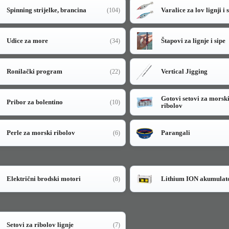
Spinning strijelke, brancina
Varalice za lov lignji i 
(104)
Udice za more
Štapovi za lignje i sipe
(34)
Ronilački program
Vertical Jigging
(22)
Gotovi setovi za morsk
Pribor za bolentino
(10)
ribolov
Perle za morski ribolov
Parangali
(6)
Električni brodski motori
Lithium ION akumulat
(8)
Setovi za ribolov lignje
(7)