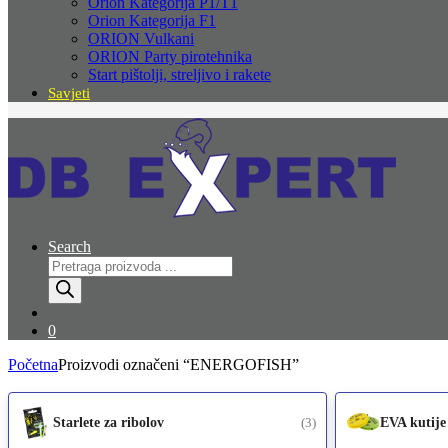
Orion Kategorija P1/T1
Orion Kategorija F1
ORION Vulkani
ORION Party pirotehnika
Start pištolji, streljivo i rakete
Savjeti
Search
Products
search
0
Početna
Proizvodi označeni “ENERGOFISH”
Starlete za ribolov
(3)
EVA kutije