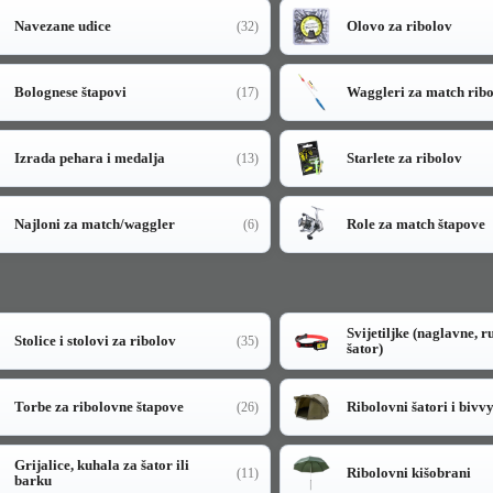
Navezane udice
Olovo za ribolov
(32)
Bolognese štapovi
Waggleri za match rib
(17)
Izrada pehara i medalja
Starlete za ribolov
(13)
Najloni za match/waggler
Role za match štapove
(6)
Svijetiljke (naglavne, r
Stolice i stolovi za ribolov
(35)
šator)
Torbe za ribolovne štapove
Ribolovni šatori i bivv
(26)
Grijalice, kuhala za šator ili
Ribolovni kišobrani
(11)
barku