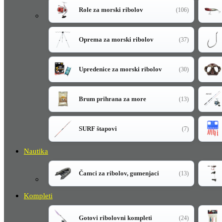
Role za morski ribolov
(106)
Oprema za morski ribolov
(37)
Upredenice za morski ribolov
(30)
Brum prihrana za more
(13)
SURF štapovi
(7)
Nautika
Čamci za ribolov, gumenjaci
(13)
Kompleti
Gotovi ribolovni kompleti
(24)