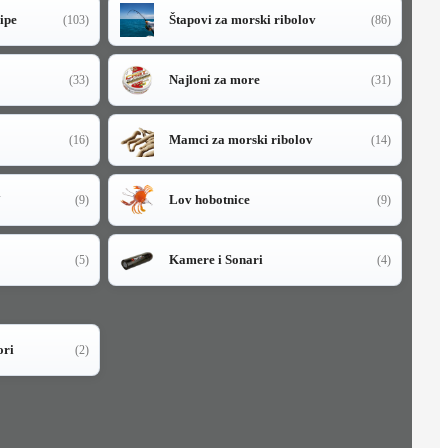
sipe
Štapovi za morski ribolov
(103)
(86)
Najloni za more
(33)
(31)
Mamci za morski ribolov
(16)
(14)
i
Lov hobotnice
(9)
(9)
Kamere i Sonari
(5)
(4)
ori
(2)