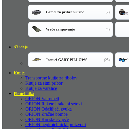
Čamci za prihranu ribe
(7)
Vreće za spavanje
(4)
🎁 ideje
Jastuci GABY PILLOWS
(25)
Kutije
Transportne kutije za ribolov
Kutije za sitni pribor
Kutije za varalice
Pirotehnika
ORION Vatrometi
ORION Rakete i raketni setovi
ORION Odašiljači zvuka
ORION Zračne bombe
ORION Rimske svijeće
ORION nepirotehnički proizvodi