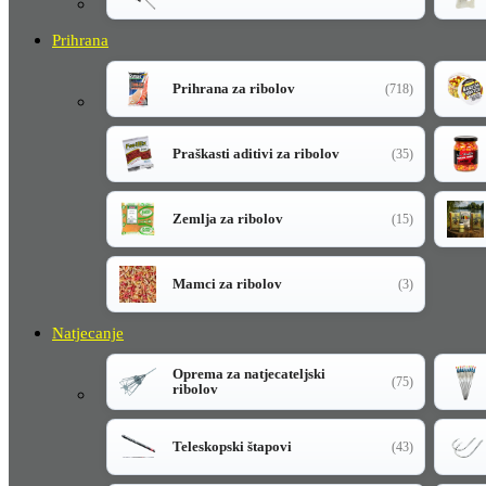
Prihrana
Prihrana za ribolov
(718)
Praškasti aditivi za ribolov
(35)
Zemlja za ribolov
(15)
Mamci za ribolov
(3)
Natjecanje
Oprema za natjecateljski
(75)
ribolov
Teleskopski štapovi
(43)