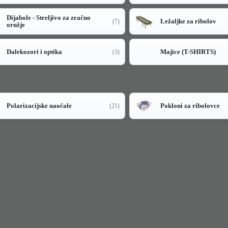
Dijabole - Streljivo za zračno
Ležaljke za ribolov
(7)
oružje
Dalekozori i optika
Majice (T-SHIRTS)
(3)
Polarizacijske naočale
Pokloni za ribolovce
(21)