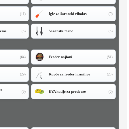
Igle za šaranski ribolov
(11)
(9)
teme
Šaranske torbe
(5)
(5)
Feeder najloni
(64)
(51)
Kopče za feeder hranilice
(29)
(23)
er
EVA kutije za predveze
(9)
(6)