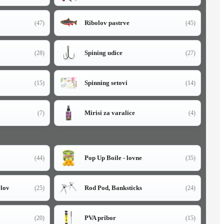
Ribolov pastrve
(47)
(45)
Spining udice
(28)
(27)
Spinning setovi
(15)
(14)
Mirisi za varalice
(7)
(4)
Pop Up Boile - lovne
(44)
(35)
olov
Rod Pod, Banksticks
(25)
(24)
PVA pribor
(20)
(15)