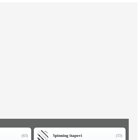
Spinning štapovi
(63)
(55)