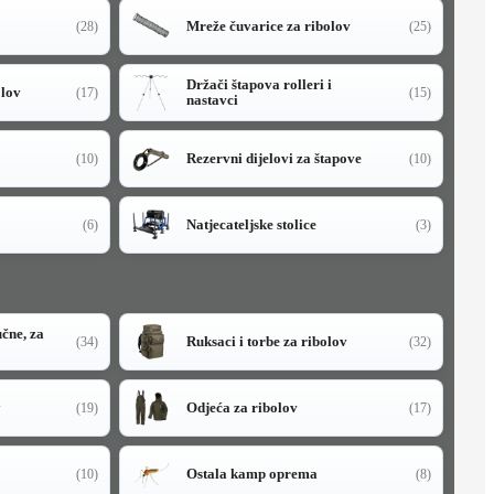
Mreže čuvarice za ribolov
(28)
(25)
Držači štapova rolleri i
olov
(17)
(15)
nastavci
Rezervni dijelovi za štapove
(10)
(10)
Natjecateljske stolice
(6)
(3)
učne, za
Ruksaci i torbe za ribolov
(34)
(32)
y
Odjeća za ribolov
(19)
(17)
Ostala kamp oprema
(10)
(8)