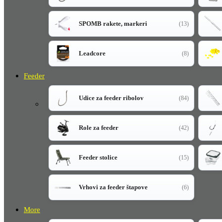
SPOMB rakete, markeri
(13)
Leadcore
(8)
Feeder
Udice za feeder ribolov
(84)
Role za feeder
(42)
Feeder stolice
(15)
Vrhovi za feeder štapove
(6)
More