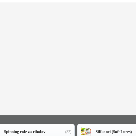
Spinning role za ribolov
Silikonci (Soft Lures)
(82)