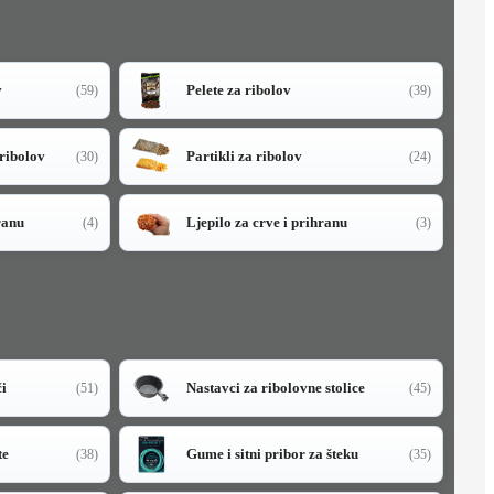
v
Pelete za ribolov
(59)
(39)
 ribolov
Partikli za ribolov
(30)
(24)
ranu
Ljepilo za crve i prihranu
(4)
(3)
či
Nastavci za ribolovne stolice
(51)
(45)
te
Gume i sitni pribor za šteku
(38)
(35)