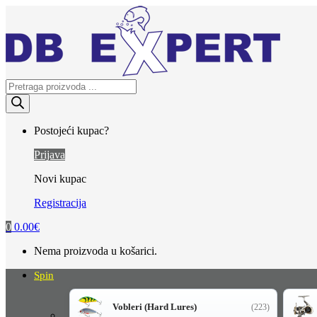
Skip
Skip
to
to
navigation
content
Products
search
Postojeći kupac?
Prijava
Novi kupac
Registracija
0
0.00
€
Nema proizvoda u košarici.
Spin
Vobleri (Hard Lures)
(223)