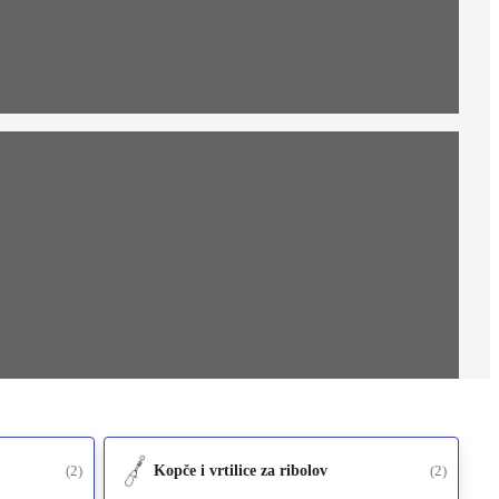
(2)
Kopče i vrtilice za ribolov
(2)