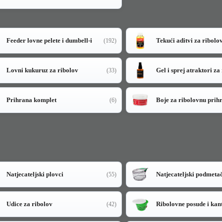
Feeder lovne pelete i dumbell-i
Tekući aditvi za ribolo
(192)
Lovni kukuruz za ribolov
Gel i sprej atraktori za
(33)
Prihrana komplet
Boje za ribolovnu prih
(6)
Natjecateljski plovci
Natjecateljski podmeta
(55)
Udice za ribolov
Ribolovne posude i kan
(42)