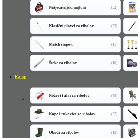
Natjecateljski najloni
(32)
Klasični plovci za ribolov
(23)
Match štapovi
(15)
Šteke za ribolov
(10)
Kamp
Noževi i alat za ribolov
(48)
Kape i rukavice za ribolov
(27)
Obuća za ribolov
(13)