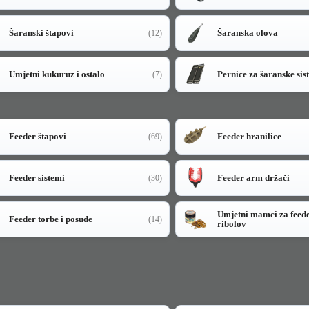
Šaranski štapovi
Šaranska olova
(12)
Umjetni kukuruz i ostalo
Pernice za šaranske sis
(7)
Feeder štapovi
Feeder hranilice
(69)
Feeder sistemi
Feeder arm držači
(30)
Umjetni mamci za feed
Feeder torbe i posude
(14)
ribolov