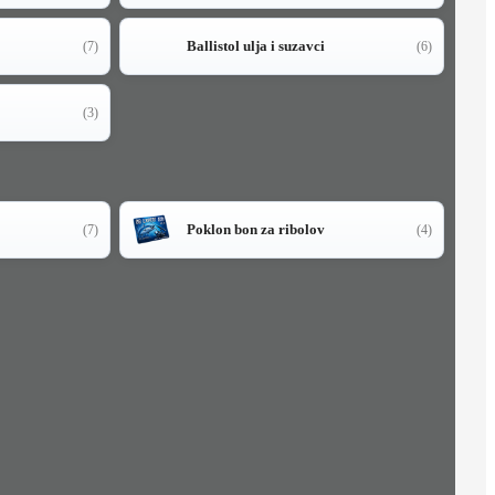
Ballistol ulja i suzavci
(7)
(6)
(3)
Poklon bon za ribolov
(7)
(4)