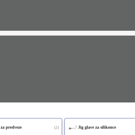
 za predveze
(2)
Jig glave za silikonce