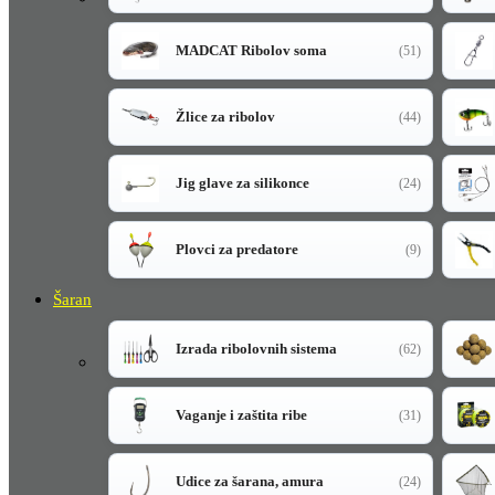
MADCAT Ribolov soma
(51)
Žlice za ribolov
(44)
Jig glave za silikonce
(24)
Plovci za predatore
(9)
Šaran
Izrada ribolovnih sistema
(62)
Vaganje i zaštita ribe
(31)
Udice za šarana, amura
(24)