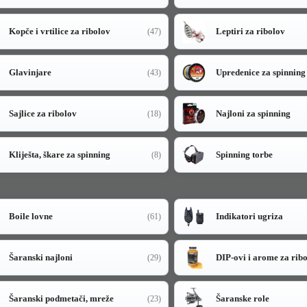
Kopče i vrtilice za ribolov
Leptiri za ribolov
(47)
Glavinjare
Upredenice za spinning
(43)
Sajlice za ribolov
Najloni za spinning
(18)
Kliješta, škare za spinning
Spinning torbe
(8)
Boile lovne
Indikatori ugriza
(61)
Šaranski najloni
DIP-ovi i arome za rib
(29)
Šaranski podmetači, mreže
Šaranske role
(23)