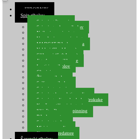
≡ IZBORNIK
Spin ribolov
Spinning štapovi
Spinning role za ribolov
Najloni za spinning
Upredenice za spinning
MADCAT Ribolov soma
Vobleri (Hard Lures)
Silikonci (Soft Lures)
Jig glave za silikonce
Leptiri za ribolov
Glavinjare
Žlice za ribolov
Sajlice za ribolov
Spinning setovi
Spinning kompleti varalica
Spinning udice, dvokuke, trokuke
Kopče, vrtilice i ringovi
Kliješta, škare za spinning
Ribolov pastrve
Spinning torbe
Mirisi za varalice
Plovci za predatore
Šaranski ribolov