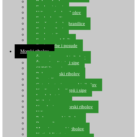
Role za feeder
Feeder sistemi
Udice za feeder ribolov
Feeder hranilice
Kopče za feeder hranilice
Feeder najloni
Feeder stolice
Feeder arm držači
Feeder torbe i posude
Morski ribolov
Štapovi za morski ribolov
Štapovi za lignje i sipe
SURF štapovi
Role za morski ribolov
Parangali
Gotovi setovi za morski ribolov
Varalice za lov lignji i sipe
Lov hobotnice
Najloni za more
Upredenice za morski ribolov
Udice za more
Perle za morski ribolov
Brum prihrana za more
Mamci za morski ribolov
Vertical Jigging