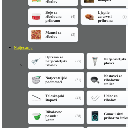
ribolov
Boje za
Ljepilo
ribolovnu
za crve i
(4)
(3)
prihranu
prihranu
Mamci za
(3)
ribolov
Natjecanje
Oprema za
Natjecateljski
natjecateljski
(75)
plovci
ribolov
Nastavci za
Natjecateljski
ribolovne
(51)
podmetači
stolice
Teleskopski
Udice za
(43)
štapovi
ribolov
Ribolovne
Gume i sitni
posude i
(38)
pribor za štek
kante