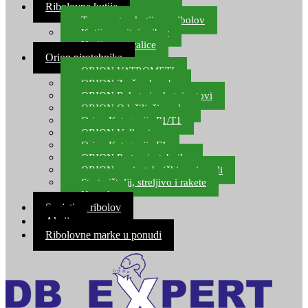
Ribolovne kutije
Transportne kutije za ribolov
Kutije za sitni pribor
Kutije za varalice
Orion pirotehnika
ORION VATROMETI
ORION Zračne bombe
ORION Rakete i raketni setovi
ORION Odašiljači zvuka
Orion Kategorija P1/T1
ORION Vulkani
Orion Kategorija F1
ORION Party pirotehnika
ORION nepirotehnički proizvodi
Start pištolji, streljivo i rakete
Kontakt
Savjeti za ribolov
Akcija
Ribolovne marke u ponudi