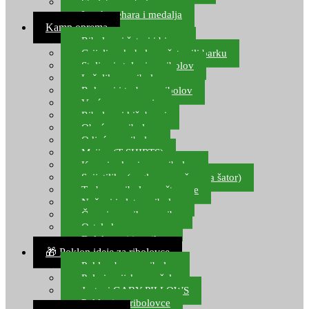
Starlete za ribolov
Izrada pehara i medalja
Kamp oprema
Ribolovni šatori i bivvy
Grijalice, kuhala za šator ili barku
Stolice i stolovi za ribolov
Ležaljke za ribolov
Ruksaci i torbe za ribolov
Vreće za spavanje
Ribolovni kišobrani
Obuća za ribolov
Odjeća za ribolov
Majice (T-SHIRTS)
Kape i rukavice za ribolov
Svijetiljke (naglavne, ručne, za šator)
Torbe za ribolovne štapove
Noževi i alat za ribolov
Čamci za prihranu ribe
Ostala kamp oprema
Dalekozori i optika
🎁 Poklon ideje za ribolovce
Poklon bon za ribolov
Polarizacijske naočale
Jastuci GABY PILLOWS
Pokloni za ribolovce