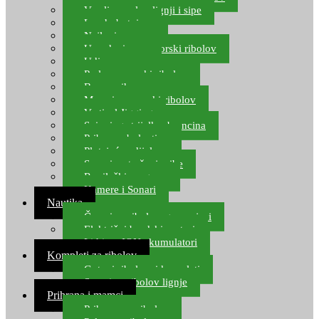
Varalice za lov lignji i sipe
Lov hobotnice
Najloni za more
Upredenice za morski ribolov
Udice za more
Perle za morski ribolov
Brum prihrana za more
Mamci za morski ribolov
Vertical Jigging
Spinning strijelke, brancina
Pribor za bolentino
Plutajuća odijela
Sonari za traženje ribe
Ronilački program
Kamere i Sonari
Nautika
Čamci za ribolov, gumenjaci
Električni brodski motori
Lithium ION akumulatori
Kompleti za ribolov
Gotovi ribolovni kompleti
Setovi za ribolov lignje
Prihrana i mamci
Prihrana za ribolov