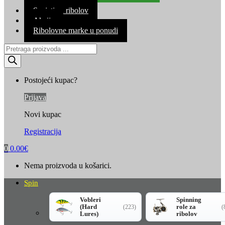
Kontakt
Savjeti za ribolov
Akcija
Ribolovne marke u ponudi
Products
search
Postojeći kupac?
Prijava
Novi kupac
Registracija
0
0.00
€
Nema proizvoda u košarici.
Spin
Vobleri
Spinning
(Hard
role za
(223)
(
Lures)
ribolov