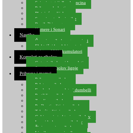
Spinning strijelke, brancina
Pribor za bolentino
Plutajuća odijela
Sonari za traženje ribe
Ronilački program
Kamere i Sonari
Nautika
Čamci za ribolov, gumenjaci
Električni brodski motori
Lithium ION akumulatori
Kompleti za ribolov
Gotovi ribolovni kompleti
Setovi za ribolov lignje
Prihrana i mamci
Prihrana za ribolov
Pelete za ribolov
Feeder lovne pelete i dumbelli
Partikli za ribolov
Zemlja za ribolov
Praškasti aditivi za ribolov
Tekući aditivi za ribolov
Gel i sprej atraktori za ribolov
Lovni kukuruz za ribolov
Živi mamci za ribolov
Ljepilo za crve i prihranu