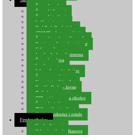
Šaranske role
Šaranski štapovi
Šaranski najloni
Indikatori ugriza
Rod Pod, Banksticks
SPOMB rakete, markeri
Šaranski podmetači, mreže
Pernice za šaranske sisteme
Udice za šarana, amura
Izrada ribolovnih sistema
Šaranska olova
Leadcore
Igle za šaranski ribolov
Špage, upredenice
Vaganje i zaštita ribe
Pop Up Boile – lovne
Boile lovne
DIP-ovi i arome za ribolov
Šaranske torbe
PVA vrećice i pribor
Umjetni kukuruz i ostalo
Feeder ribolov
Feeder štapovi
Vrhovi za feeder štapove