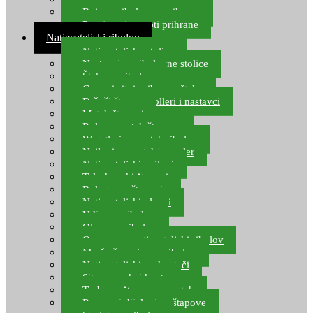
Boje za ribolovnu prihranu
Provjereni recepti prihrane
Natjecateljski ribolov
Natjecateljske stolice
Nastavci za ribolovne stolice
Šteke za ribolov
Gume i sitni pribor za šteku
Držači štapova rolleri i nastavci
Match štapovi
Role za match štapove
Waggleri za match ribolov
Najloni za match/waggler
Natjecateljski najloni
Teleskopski štapovi
Bolognese štapovi
Natjecateljski plovci
Udice za ribolov
Olovo za ribolov
Oprema za natjecateljski ribolov
Mreže čuvarice za ribolov
Natjecateljski podmetači
Sito, posude i kante
Torbe za štapove – match
Rezervni dijelovi za štapove