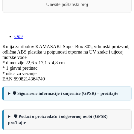
Unesite poštanski broj
Opis
Kutija za ribolov KAMASAKI Super Box 305, vrhunski proizvod,
odlična ABS plastika u potpunosti otporna na UV zrake i utjecaj
morske vode
* dimenzije 22,6 x 17,1 x 4,8 cm
* 1 glavni pretinac
* ušica za vezanje
EAN 5998214364740
🛡️ Sigurnosne informacije i smjernice (GPSR) – pročitajte
🛡️ Podaci o proizvođaču i odgovornoj osobi (GPSR) –
pročitajte