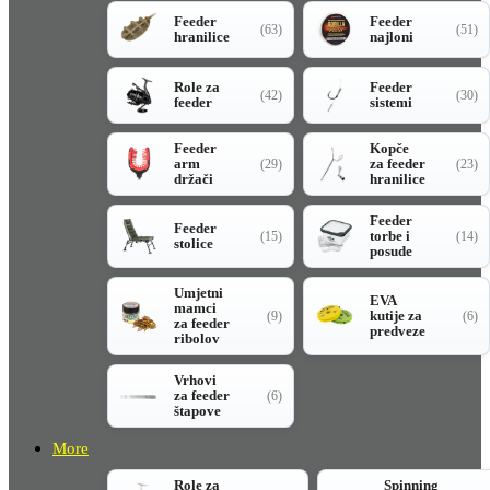
Feeder
Feeder
(63)
(51)
hranilice
najloni
Role za
Feeder
(42)
(30)
feeder
sistemi
Feeder
Kopče
arm
za feeder
(29)
(23)
držači
hranilice
Feeder
Feeder
torbe i
(15)
(14)
stolice
posude
Umjetni
EVA
mamci
kutije za
(9)
(6)
za feeder
predveze
ribolov
Vrhovi
za feeder
(6)
štapove
More
Role za
Spinning