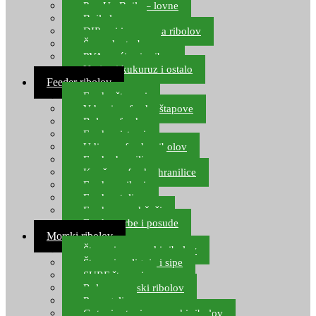
Pop Up Boile – lovne
Boile lovne
DIP-ovi i arome za ribolov
Šaranske torbe
PVA vrećice i pribor
Umjetni kukuruz i ostalo
Feeder ribolov
Feeder štapovi
Vrhovi za feeder štapove
Role za feeder
Feeder sistemi
Udice za feeder ribolov
Feeder hranilice
Kopče za feeder hranilice
Feeder najloni
Feeder stolice
Feeder arm držači
Feeder torbe i posude
Morski ribolov
Štapovi za morski ribolov
Štapovi za lignje i sipe
SURF štapovi
Role za morski ribolov
Parangali
Gotovi setovi za morski ribolov