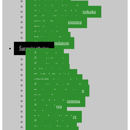
Spinning setovi
Spinning kompleti varalica
Spinning udice, dvokuke, trokuke
Kopče, vrtilice i ringovi
Kliješta, škare za spinning
Ribolov pastrve
Spinning torbe
Mirisi za varalice
Plovci za predatore
Šaranski ribolov
Šaranske role
Šaranski štapovi
Šaranski najloni
Indikatori ugriza
Rod Pod, Banksticks
SPOMB rakete, markeri
Šaranski podmetači, mreže
Pernice za šaranske sisteme
Udice za šarana, amura
Izrada ribolovnih sistema
Šaranska olova
Leadcore
Igle za šaranski ribolov
Špage, upredenice
Vaganje i zaštita ribe