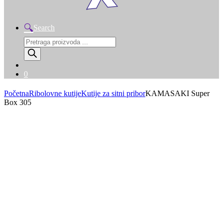
Search
Products
search
0
Početna
Ribolovne kutije
Kutije za sitni pribor
KAMASAKI Super
Box 305