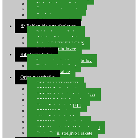
Noževi i alat za ribolov
Čamci za prihranu ribe
Ostala kamp oprema
Dalekozori i optika
🎁 Poklon ideje za ribolovce
Poklon bon za ribolov
Polarizacijske naočale
Jastuci GABY PILLOWS
Pokloni za ribolovce
Ribolovne kutije
Transportne kutije za ribolov
Kutije za sitni pribor
Kutije za varalice
Orion pirotehnika
ORION VATROMETI
ORION Zračne bombe
ORION Rakete i raketni setovi
ORION Odašiljači zvuka
Orion Kategorija P1/T1
ORION Vulkani
Orion Kategorija F1
ORION Party pirotehnika
ORION nepirotehnički proizvodi
Start pištolji, streljivo i rakete