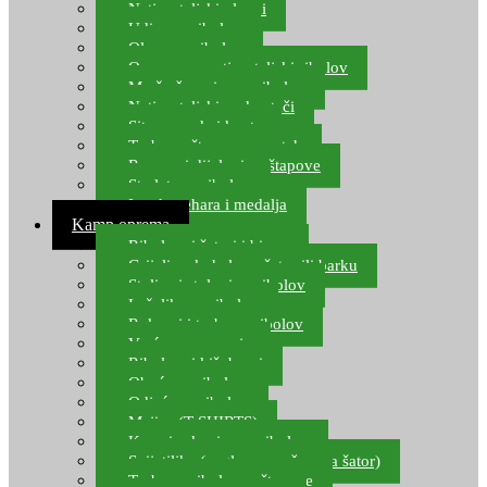
Natjecateljski plovci
Udice za ribolov
Olovo za ribolov
Oprema za natjecateljski ribolov
Mreže čuvarice za ribolov
Natjecateljski podmetači
Sito, posude i kante
Torbe za štapove – match
Rezervni dijelovi za štapove
Starlete za ribolov
Izrada pehara i medalja
Kamp oprema
Ribolovni šatori i bivvy
Grijalice, kuhala za šator ili barku
Stolice i stolovi za ribolov
Ležaljke za ribolov
Ruksaci i torbe za ribolov
Vreće za spavanje
Ribolovni kišobrani
Obuća za ribolov
Odjeća za ribolov
Majice (T-SHIRTS)
Kape i rukavice za ribolov
Svijetiljke (naglavne, ručne, za šator)
Torbe za ribolovne štapove