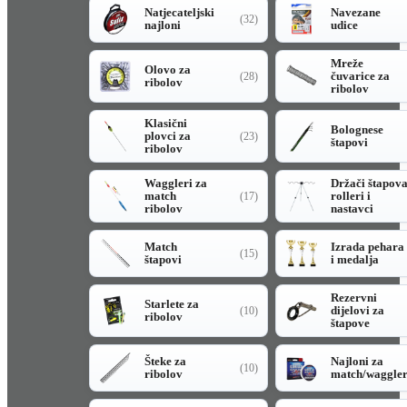
Natjecateljski
Navezane
(32)
najloni
udice
Mreže
Olovo za
čuvarice za
(28)
ribolov
ribolov
Klasični
Bolognese
plovci za
(23)
štapovi
ribolov
Waggleri za
Držači štapov
match
rolleri i
(17)
ribolov
nastavci
Match
Izrada pehara
(15)
štapovi
i medalja
Rezervni
Starlete za
dijelovi za
(10)
ribolov
štapove
Šteke za
Najloni za
(10)
ribolov
match/waggle