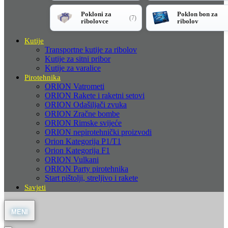
Pokloni za
Poklon bon za
(7)
ribolovce
ribolov
Kutije
Transportne kutije za ribolov
Kutije za sitni pribor
Kutije za varalice
Pirotehnika
ORION Vatrometi
ORION Rakete i raketni setovi
ORION Odašiljači zvuka
ORION Zračne bombe
ORION Rimske svijeće
ORION nepirotehnički proizvodi
Orion Kategorija P1/T1
Orion Kategorija F1
ORION Vulkani
ORION Party pirotehnika
Start pištolji, streljivo i rakete
Savjeti