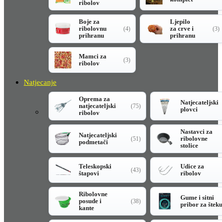
ribolov
Boje za
Ljepilo
ribolovnu
za crve i
(4)
(3)
prihranu
prihranu
Mamci za
(3)
ribolov
Natjecanje
Oprema za
Natjecateljski
natjecateljski
(75)
plovci
ribolov
Nastavci za
Natjecateljski
ribolovne
(51)
podmetači
stolice
Teleskopski
Udice za
(43)
štapovi
ribolov
Ribolovne
Gume i sitni
posude i
(38)
pribor za štek
kante