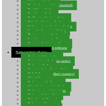
Pelete za ribolov
Feeder lovne pelete i dumbelli
Partikli za ribolov
Zemlja za ribolov
Praškasti aditivi za ribolov
Tekući aditivi za ribolov
Gel i sprej atraktori za ribolov
Lovni kukuruz za ribolov
Živi mamci za ribolov
Ljepilo za crve i prihranu
Boje za ribolovnu prihranu
Provjereni recepti prihrane
Natjecateljski ribolov
Natjecateljske stolice
Nastavci za ribolovne stolice
Šteke za ribolov
Gume i sitni pribor za šteku
Držači štapova rolleri i nastavci
Match štapovi
Role za match štapove
Waggleri za match ribolov
Najloni za match/waggler
Natjecateljski najloni
Teleskopski štapovi
Bolognese štapovi