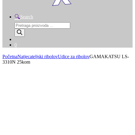
Search
Products
search
0
Početna
Natjecateljski ribolov
Udice za ribolov
GAMAKATSU LS-
3310N 25kom