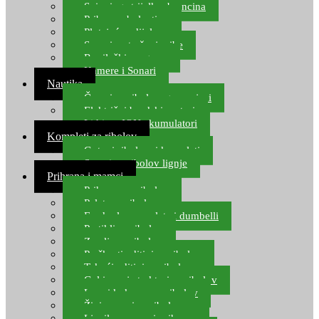
Spinning strijelke, brancina
Pribor za bolentino
Plutajuća odijela
Sonari za traženje ribe
Ronilački program
Kamere i Sonari
Nautika
Čamci za ribolov, gumenjaci
Električni brodski motori
Lithium ION akumulatori
Kompleti za ribolov
Gotovi ribolovni kompleti
Setovi za ribolov lignje
Prihrana i mamci
Prihrana za ribolov
Pelete za ribolov
Feeder lovne pelete i dumbelli
Partikli za ribolov
Zemlja za ribolov
Praškasti aditivi za ribolov
Tekući aditivi za ribolov
Gel i sprej atraktori za ribolov
Lovni kukuruz za ribolov
Živi mamci za ribolov
Ljepilo za crve i prihranu