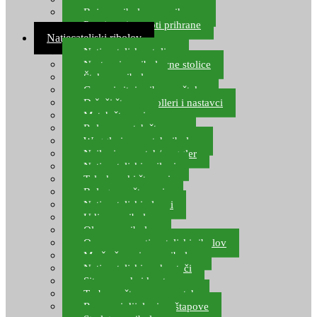
Boje za ribolovnu prihranu
Provjereni recepti prihrane
Natjecateljski ribolov
Natjecateljske stolice
Nastavci za ribolovne stolice
Šteke za ribolov
Gume i sitni pribor za šteku
Držači štapova rolleri i nastavci
Match štapovi
Role za match štapove
Waggleri za match ribolov
Najloni za match/waggler
Natjecateljski najloni
Teleskopski štapovi
Bolognese štapovi
Natjecateljski plovci
Udice za ribolov
Olovo za ribolov
Oprema za natjecateljski ribolov
Mreže čuvarice za ribolov
Natjecateljski podmetači
Sito, posude i kante
Torbe za štapove – match
Rezervni dijelovi za štapove