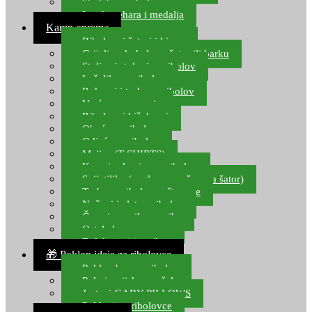
Starlete za ribolov
Izrada pehara i medalja
Kamp oprema
Ribolovni šatori i bivvy
Grijalice, kuhala za šator ili barku
Stolice i stolovi za ribolov
Ležaljke za ribolov
Ruksaci i torbe za ribolov
Vreće za spavanje
Ribolovni kišobrani
Obuća za ribolov
Odjeća za ribolov
Majice (T-SHIRTS)
Kape i rukavice za ribolov
Svijetiljke (naglavne, ručne, za šator)
Torbe za ribolovne štapove
Noževi i alat za ribolov
Čamci za prihranu ribe
Ostala kamp oprema
Dalekozori i optika
🎁 Poklon ideje za ribolovce
Poklon bon za ribolov
Polarizacijske naočale
Jastuci GABY PILLOWS
Pokloni za ribolovce