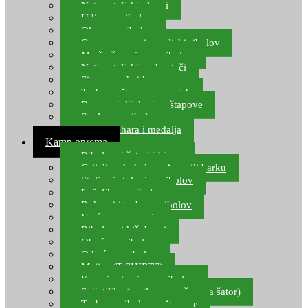
Natjecateljski plovci
Udice za ribolov
Olovo za ribolov
Oprema za natjecateljski ribolov
Mreže čuvarice za ribolov
Natjecateljski podmetači
Sito, posude i kante
Torbe za štapove – match
Rezervni dijelovi za štapove
Starlete za ribolov
Izrada pehara i medalja
Kamp oprema
Ribolovni šatori i bivvy
Grijalice, kuhala za šator ili barku
Stolice i stolovi za ribolov
Ležaljke za ribolov
Ruksaci i torbe za ribolov
Vreće za spavanje
Ribolovni kišobrani
Obuća za ribolov
Odjeća za ribolov
Majice (T-SHIRTS)
Kape i rukavice za ribolov
Svijetiljke (naglavne, ručne, za šator)
Torbe za ribolovne štapove