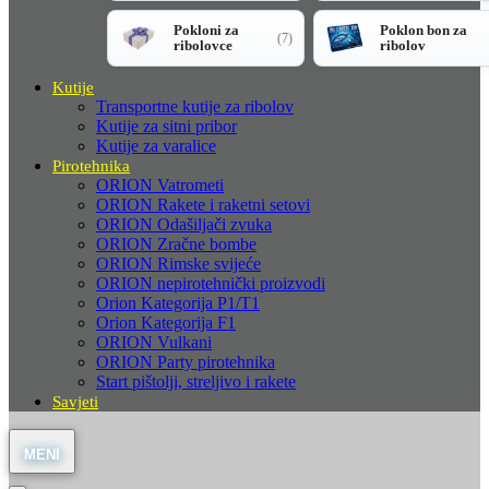
Pokloni za
Poklon bon za
(7)
ribolovce
ribolov
Kutije
Transportne kutije za ribolov
Kutije za sitni pribor
Kutije za varalice
Pirotehnika
ORION Vatrometi
ORION Rakete i raketni setovi
ORION Odašiljači zvuka
ORION Zračne bombe
ORION Rimske svijeće
ORION nepirotehnički proizvodi
Orion Kategorija P1/T1
Orion Kategorija F1
ORION Vulkani
ORION Party pirotehnika
Start pištolji, streljivo i rakete
Savjeti