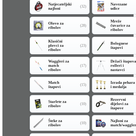
Natjecateljski
Navezane
(32)
najloni
udice
Mreže
Olovo za
čuvarice za
(28)
ribolov
ribolov
Klasični
Bolognese
plovci za
(23)
štapovi
ribolov
Waggleri za
Držači štapov
match
rolleri i
(17)
ribolov
nastavci
Match
Izrada pehara
(15)
štapovi
i medalja
Rezervni
Starlete za
dijelovi za
(10)
ribolov
štapove
Šteke za
Najloni za
(10)
ribolov
match/waggle