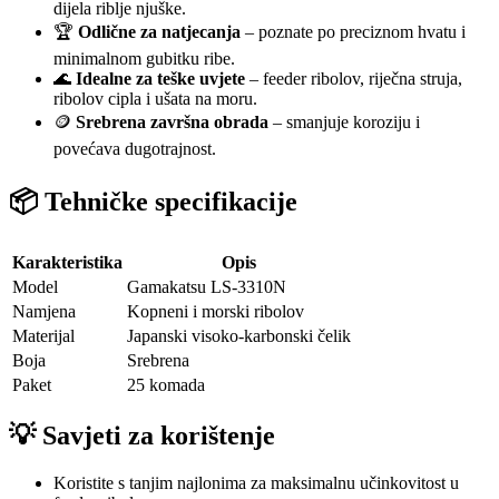
dijela riblje njuške.
🏆
Odlične za natjecanja
– poznate po preciznom hvatu i
minimalnom gubitku ribe.
🌊
Idealne za teške uvjete
– feeder ribolov, riječna struja,
ribolov cipla i ušata na moru.
🪙
Srebrena završna obrada
– smanjuje koroziju i
povećava dugotrajnost.
📦 Tehničke specifikacije
Karakteristika
Opis
Model
Gamakatsu LS-3310N
Namjena
Kopneni i morski ribolov
Materijal
Japanski visoko-karbonski čelik
Boja
Srebrena
Paket
25 komada
💡 Savjeti za korištenje
Koristite s tanjim najlonima za maksimalnu učinkovitost u