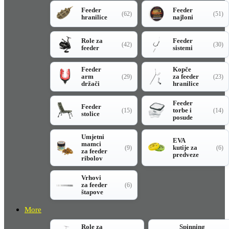
Feeder
Feeder
(62)
(51)
hranilice
najloni
Role za
Feeder
(42)
(30)
feeder
sistemi
Feeder
Kopče
arm
za feeder
(29)
(23)
držači
hranilice
Feeder
Feeder
torbe i
(15)
(14)
stolice
posude
Umjetni
EVA
mamci
kutije za
(9)
(6)
za feeder
predveze
ribolov
Vrhovi
za feeder
(6)
štapove
More
Role za
Spinning