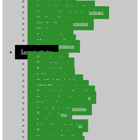
Spinning setovi
Spinning kompleti varalica
Spinning udice, dvokuke, trokuke
Kopče, vrtilice i ringovi
Kliješta, škare za spinning
Ribolov pastrve
Spinning torbe
Mirisi za varalice
Plovci za predatore
Šaranski ribolov
Šaranske role
Šaranski štapovi
Šaranski najloni
Indikatori ugriza
Rod Pod, Banksticks
SPOMB rakete, markeri
Šaranski podmetači, mreže
Pernice za šaranske sisteme
Udice za šarana, amura
Izrada ribolovnih sistema
Šaranska olova
Leadcore
Igle za šaranski ribolov
Špage, upredenice
Vaganje i zaštita ribe