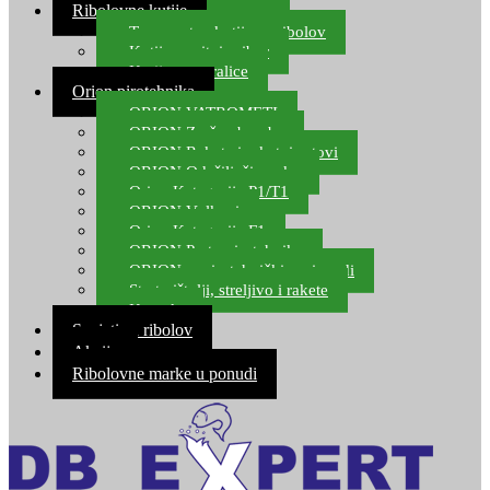
Ribolovne kutije
Transportne kutije za ribolov
Kutije za sitni pribor
Kutije za varalice
Orion pirotehnika
ORION VATROMETI
ORION Zračne bombe
ORION Rakete i raketni setovi
ORION Odašiljači zvuka
Orion Kategorija P1/T1
ORION Vulkani
Orion Kategorija F1
ORION Party pirotehnika
ORION nepirotehnički proizvodi
Start pištolji, streljivo i rakete
Kontakt
Savjeti za ribolov
Akcija
Ribolovne marke u ponudi