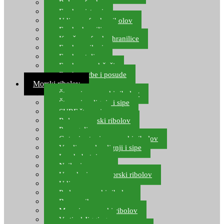
Role za feeder
Feeder sistemi
Udice za feeder ribolov
Feeder hranilice
Kopče za feeder hranilice
Feeder najloni
Feeder stolice
Feeder arm držači
Feeder torbe i posude
Morski ribolov
Štapovi za morski ribolov
Štapovi za lignje i sipe
SURF štapovi
Role za morski ribolov
Parangali
Gotovi setovi za morski ribolov
Varalice za lov lignji i sipe
Lov hobotnice
Najloni za more
Upredenice za morski ribolov
Udice za more
Perle za morski ribolov
Brum prihrana za more
Mamci za morski ribolov
Vertical Jigging