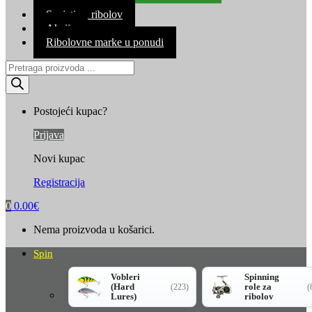
Kontakt
Savjeti za ribolov
Akcija
Ribolovne marke u ponudi
Products
search
Postojeći kupac?
Prijava
Novi kupac
Registracija
0
0.00
€
Nema proizvoda u košarici.
Spin
Vobleri
Spinning
(Hard
role za
(223)
(
Lures)
ribolov