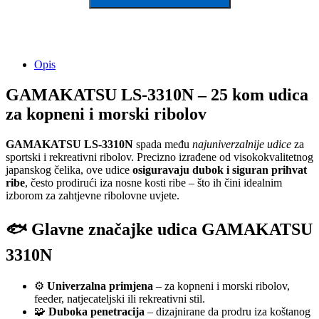
Opis
GAMAKATSU LS-3310N – 25 kom udica
za kopneni i morski ribolov
GAMAKATSU LS-3310N
spada među
najuniverzalnije udice
za
sportski i rekreativni ribolov. Precizno izrađene od visokokvalitetnog
japanskog čelika, ove udice
osiguravaju dubok i siguran prihvat
ribe
, često prodirući iza nosne kosti ribe – što ih čini idealnim
izborom za zahtjevne ribolovne uvjete.
🐟 Glavne značajke udica GAMAKATSU
3310N
⚙️
Univerzalna primjena
– za kopneni i morski ribolov,
feeder, natjecateljski ili rekreativni stil.
🧩
Duboka penetracija
– dizajnirane da prodru iza koštanog