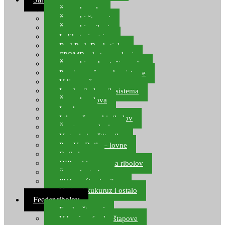
Šaranske role
Šaranski štapovi
Šaranski najloni
Indikatori ugriza
Rod Pod, Banksticks
SPOMB rakete, markeri
Šaranski podmetači, mreže
Pernice za šaranske sisteme
Udice za šarana, amura
Izrada ribolovnih sistema
Šaranska olova
Leadcore
Igle za šaranski ribolov
Špage, upredenice
Vaganje i zaštita ribe
Pop Up Boile – lovne
Boile lovne
DIP-ovi i arome za ribolov
Šaranske torbe
PVA vrećice i pribor
Umjetni kukuruz i ostalo
Feeder ribolov
Feeder štapovi
Vrhovi za feeder štapove