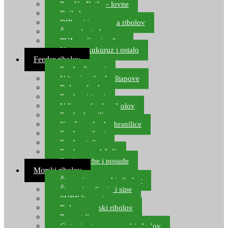
Pop Up Boile – lovne
Boile lovne
DIP-ovi i arome za ribolov
Šaranske torbe
PVA vrećice i pribor
Umjetni kukuruz i ostalo
Feeder ribolov
Feeder štapovi
Vrhovi za feeder štapove
Role za feeder
Feeder sistemi
Udice za feeder ribolov
Feeder hranilice
Kopče za feeder hranilice
Feeder najloni
Feeder stolice
Feeder arm držači
Feeder torbe i posude
Morski ribolov
Štapovi za morski ribolov
Štapovi za lignje i sipe
SURF štapovi
Role za morski ribolov
Parangali
Gotovi setovi za morski ribolov