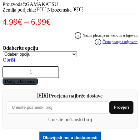
Proizvođač
:
GAMAKATSU
Zemlja porijekla
:
🇳🇱 Nizozemska 🇪🇺
Raspon
4.99
€
–
6.99
€
cijena:
i
Načini plaćanja na webu ili u trgovini
od
i
Česta pitanja i odgovori
4.99€
Obriši
do
GAMAKATSU
6.99€
LS-
3310N
Dodaj u košaricu
25kom
quantity
🇭🇷 Procjena najbrže dostave
Provjeri
Unesite poštanski broj
Obavijesti me o dostupnosti