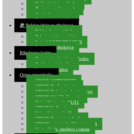
Noževi i alat za ribolov
Čamci za prihranu ribe
Ostala kamp oprema
Dalekozori i optika
🎁 Poklon ideje za ribolovce
Poklon bon za ribolov
Polarizacijske naočale
Jastuci GABY PILLOWS
Pokloni za ribolovce
Ribolovne kutije
Transportne kutije za ribolov
Kutije za sitni pribor
Kutije za varalice
Orion pirotehnika
ORION VATROMETI
ORION Zračne bombe
ORION Rakete i raketni setovi
ORION Odašiljači zvuka
Orion Kategorija P1/T1
ORION Vulkani
Orion Kategorija F1
ORION Party pirotehnika
ORION nepirotehnički proizvodi
Start pištolji, streljivo i rakete