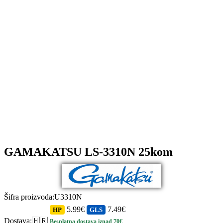
GAMAKATSU LS-3310N 25kom
Šifra proizvoda
:
U3310N
5.99€
7.49€
HP
GLS
Dostava
:
🇭🇷
Besplatna dostava iznad 70€