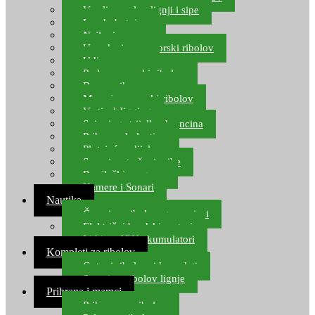
Varalice za lov lignji i sipe
Lov hobotnice
Najloni za more
Upredenice za morski ribolov
Udice za more
Perle za morski ribolov
Brum prihrana za more
Mamci za morski ribolov
Vertical Jigging
Spinning strijelke, brancina
Pribor za bolentino
Plutajuća odijela
Sonari za traženje ribe
Ronilački program
Kamere i Sonari
Nautika
Čamci za ribolov, gumenjaci
Električni brodski motori
Lithium ION akumulatori
Kompleti za ribolov
Gotovi ribolovni kompleti
Setovi za ribolov lignje
Prihrana i mamci
Prihrana za ribolov