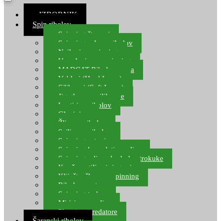
≡ IZBORNIK
Spin ribolov
Spinning štapovi
Spinning role za ribolov
Najloni za spinning
Upredenice za spinning
MADCAT Ribolov soma
Vobleri (Hard Lures)
Silikonci (Soft Lures)
Jig glave za silikonce
Leptiri za ribolov
Glavinjare
Žlice za ribolov
Sajlice za ribolov
Spinning setovi
Spinning kompleti varalica
Spinning udice, dvokuke, trokuke
Kopče, vrtilice i ringovi
Kliješta, škare za spinning
Ribolov pastrve
Spinning torbe
Mirisi za varalice
Plovci za predatore
Šaranski ribolov