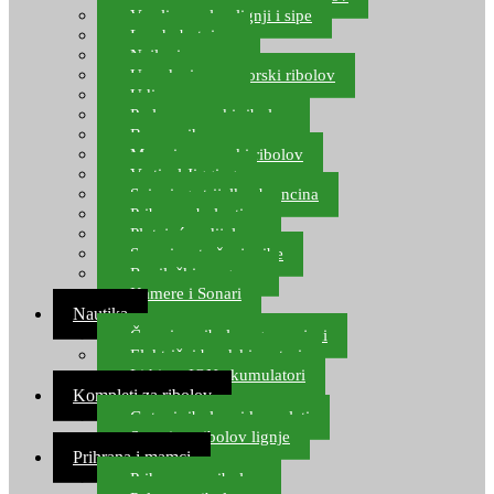
Varalice za lov lignji i sipe
Lov hobotnice
Najloni za more
Upredenice za morski ribolov
Udice za more
Perle za morski ribolov
Brum prihrana za more
Mamci za morski ribolov
Vertical Jigging
Spinning strijelke, brancina
Pribor za bolentino
Plutajuća odijela
Sonari za traženje ribe
Ronilački program
Kamere i Sonari
Nautika
Čamci za ribolov, gumenjaci
Električni brodski motori
Lithium ION akumulatori
Kompleti za ribolov
Gotovi ribolovni kompleti
Setovi za ribolov lignje
Prihrana i mamci
Prihrana za ribolov