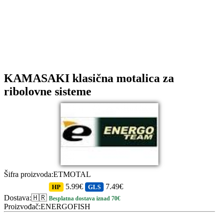
KAMASAKI klasična motalica za
ribolovne sisteme
Šifra proizvoda
:
ETMOTAL
5.99€
7.49€
HP
GLS
Dostava
:
🇭🇷
Besplatna dostava iznad 70€
Proizvođač
:
ENERGOFISH