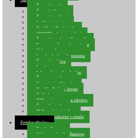
Šaranske role
Šaranski štapovi
Šaranski najloni
Indikatori ugriza
Rod Pod, Banksticks
SPOMB rakete, markeri
Šaranski podmetači, mreže
Pernice za šaranske sisteme
Udice za šarana, amura
Izrada ribolovnih sistema
Šaranska olova
Leadcore
Igle za šaranski ribolov
Špage, upredenice
Vaganje i zaštita ribe
Pop Up Boile – lovne
Boile lovne
DIP-ovi i arome za ribolov
Šaranske torbe
PVA vrećice i pribor
Umjetni kukuruz i ostalo
Feeder ribolov
Feeder štapovi
Vrhovi za feeder štapove