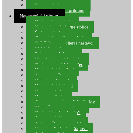
Boje za ribolovnu prihranu
Provjereni recepti prihrane
Natjecateljski ribolov
Natjecateljske stolice
Nastavci za ribolovne stolice
Šteke za ribolov
Gume i sitni pribor za šteku
Držači štapova rolleri i nastavci
Match štapovi
Role za match štapove
Waggleri za match ribolov
Najloni za match/waggler
Natjecateljski najloni
Teleskopski štapovi
Bolognese štapovi
Natjecateljski plovci
Udice za ribolov
Olovo za ribolov
Oprema za natjecateljski ribolov
Mreže čuvarice za ribolov
Natjecateljski podmetači
Sito, posude i kante
Torbe za štapove – match
Rezervni dijelovi za štapove