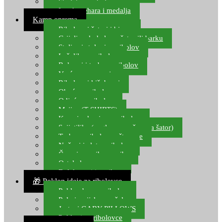
Starlete za ribolov
Izrada pehara i medalja
Kamp oprema
Ribolovni šatori i bivvy
Grijalice, kuhala za šator ili barku
Stolice i stolovi za ribolov
Ležaljke za ribolov
Ruksaci i torbe za ribolov
Vreće za spavanje
Ribolovni kišobrani
Obuća za ribolov
Odjeća za ribolov
Majice (T-SHIRTS)
Kape i rukavice za ribolov
Svijetiljke (naglavne, ručne, za šator)
Torbe za ribolovne štapove
Noževi i alat za ribolov
Čamci za prihranu ribe
Ostala kamp oprema
Dalekozori i optika
🎁 Poklon ideje za ribolovce
Poklon bon za ribolov
Polarizacijske naočale
Jastuci GABY PILLOWS
Pokloni za ribolovce