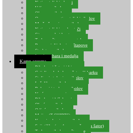
Natjecateljski plovci
Udice za ribolov
Olovo za ribolov
Oprema za natjecateljski ribolov
Mreže čuvarice za ribolov
Natjecateljski podmetači
Sito, posude i kante
Torbe za štapove – match
Rezervni dijelovi za štapove
Starlete za ribolov
Izrada pehara i medalja
Kamp oprema
Ribolovni šatori i bivvy
Grijalice, kuhala za šator ili barku
Stolice i stolovi za ribolov
Ležaljke za ribolov
Ruksaci i torbe za ribolov
Vreće za spavanje
Ribolovni kišobrani
Obuća za ribolov
Odjeća za ribolov
Majice (T-SHIRTS)
Kape i rukavice za ribolov
Svijetiljke (naglavne, ručne, za šator)
Torbe za ribolovne štapove