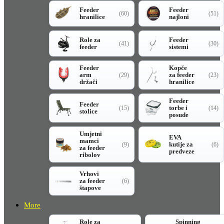
Feeder
Feeder
(60)
(51)
hranilice
najloni
Role za
Feeder
(41)
(30)
feeder
sistemi
Feeder
Kopče
arm
za feeder
(29)
(23)
držači
hranilice
Feeder
Feeder
torbe i
(15)
(14)
stolice
posude
Umjetni
EVA
mamci
kutije za
(9)
(6)
za feeder
predveze
ribolov
Vrhovi
za feeder
(6)
štapove
More
Role za
Spinning