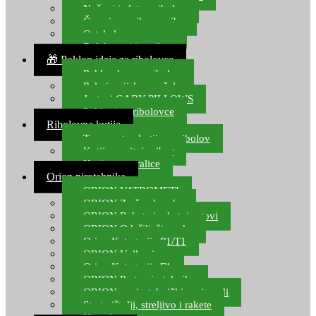
Noževi i alat za ribolov
Čamci za prihranu ribe
Ostala kamp oprema
Dalekozori i optika
🎁 Poklon ideje za ribolovce
Poklon bon za ribolov
Polarizacijske naočale
Jastuci GABY PILLOWS
Pokloni za ribolovce
Ribolovne kutije
Transportne kutije za ribolov
Kutije za sitni pribor
Kutije za varalice
Orion pirotehnika
ORION VATROMETI
ORION Zračne bombe
ORION Rakete i raketni setovi
ORION Odašiljači zvuka
Orion Kategorija P1/T1
ORION Vulkani
Orion Kategorija F1
ORION Party pirotehnika
ORION nepirotehnički proizvodi
Start pištolji, streljivo i rakete