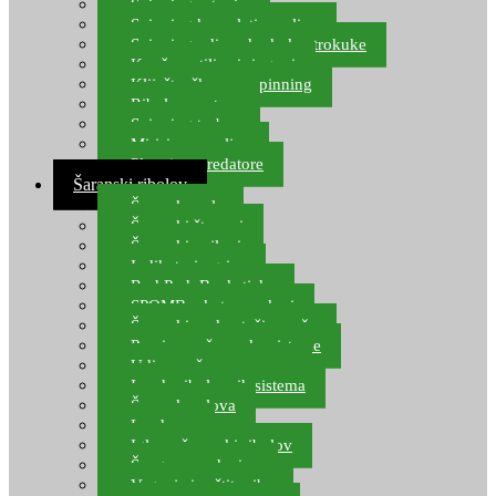
Spinning setovi
Spinning kompleti varalica
Spinning udice, dvokuke, trokuke
Kopče, vrtilice i ringovi
Kliješta, škare za spinning
Ribolov pastrve
Spinning torbe
Mirisi za varalice
Plovci za predatore
Šaranski ribolov
Šaranske role
Šaranski štapovi
Šaranski najloni
Indikatori ugriza
Rod Pod, Banksticks
SPOMB rakete, markeri
Šaranski podmetači, mreže
Pernice za šaranske sisteme
Udice za šarana, amura
Izrada ribolovnih sistema
Šaranska olova
Leadcore
Igle za šaranski ribolov
Špage, upredenice
Vaganje i zaštita ribe