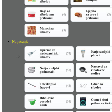
ribolov
Boje za
Ljepilo
ribolovnu
za crve i
(4)
(3)
prihranu
prihranu
Mamci za
(3)
ribolov
Natjecanje
Oprema za
Natjecateljski
natjecateljski
(74)
plovci
ribolov
Nastavci za
Natjecateljski
ribolovne
(51)
podmetači
stolice
Teleskopski
Udice za
(43)
štapovi
ribolov
Ribolovne
Gume i sitni
posude i
(38)
pribor za štek
kante