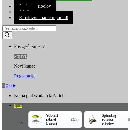
Kontakt
Savjeti za ribolov
Akcija
Ribolovne marke u ponudi
Products
search
Postojeći kupac?
Prijava
Novi kupac
Registracija
0
0.00
€
Nema proizvoda u košarici.
Spin
Vobleri
Spinning
(Hard
role za
(223)
(
Lures)
ribolov