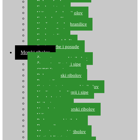
Role za feeder
Feeder sistemi
Udice za feeder ribolov
Feeder hranilice
Kopče za feeder hranilice
Feeder najloni
Feeder stolice
Feeder arm držači
Feeder torbe i posude
Morski ribolov
Štapovi za morski ribolov
Štapovi za lignje i sipe
SURF štapovi
Role za morski ribolov
Parangali
Gotovi setovi za morski ribolov
Varalice za lov lignji i sipe
Lov hobotnice
Najloni za more
Upredenice za morski ribolov
Udice za more
Perle za morski ribolov
Brum prihrana za more
Mamci za morski ribolov
Vertical Jigging