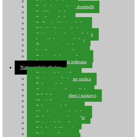
Pelete za ribolov
Feeder lovne pelete i dumbelli
Partikli za ribolov
Zemlja za ribolov
Praškasti aditivi za ribolov
Tekući aditivi za ribolov
Gel i sprej atraktori za ribolov
Lovni kukuruz za ribolov
Živi mamci za ribolov
Ljepilo za crve i prihranu
Boje za ribolovnu prihranu
Provjereni recepti prihrane
Natjecateljski ribolov
Natjecateljske stolice
Nastavci za ribolovne stolice
Šteke za ribolov
Gume i sitni pribor za šteku
Držači štapova rolleri i nastavci
Match štapovi
Role za match štapove
Waggleri za match ribolov
Najloni za match/waggler
Natjecateljski najloni
Teleskopski štapovi
Bolognese štapovi