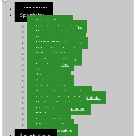
≡ IZBORNIK
Spin ribolov
Spinning štapovi
Spinning role za ribolov
Najloni za spinning
Upredenice za spinning
MADCAT Ribolov soma
Vobleri (Hard Lures)
Silikonci (Soft Lures)
Jig glave za silikonce
Leptiri za ribolov
Glavinjare
Žlice za ribolov
Sajlice za ribolov
Spinning setovi
Spinning kompleti varalica
Spinning udice, dvokuke, trokuke
Kopče, vrtilice i ringovi
Kliješta, škare za spinning
Ribolov pastrve
Spinning torbe
Mirisi za varalice
Plovci za predatore
Šaranski ribolov