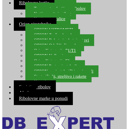
Ribolovne kutije
Transportne kutije za ribolov
Kutije za sitni pribor
Kutije za varalice
Orion pirotehnika
ORION VATROMETI
ORION Zračne bombe
ORION Rakete i raketni setovi
ORION Odašiljači zvuka
Orion Kategorija P1/T1
ORION Vulkani
Orion Kategorija F1
ORION Party pirotehnika
ORION nepirotehnički proizvodi
Start pištolji, streljivo i rakete
Kontakt
Savjeti za ribolov
Akcija
Ribolovne marke u ponudi