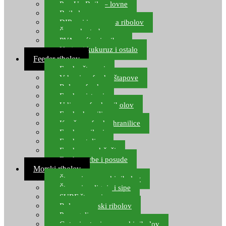
Pop Up Boile – lovne
Boile lovne
DIP-ovi i arome za ribolov
Šaranske torbe
PVA vrećice i pribor
Umjetni kukuruz i ostalo
Feeder ribolov
Feeder štapovi
Vrhovi za feeder štapove
Role za feeder
Feeder sistemi
Udice za feeder ribolov
Feeder hranilice
Kopče za feeder hranilice
Feeder najloni
Feeder stolice
Feeder arm držači
Feeder torbe i posude
Morski ribolov
Štapovi za morski ribolov
Štapovi za lignje i sipe
SURF štapovi
Role za morski ribolov
Parangali
Gotovi setovi za morski ribolov