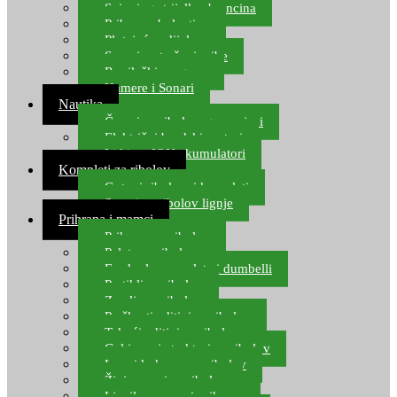
Spinning strijelke, brancina
Pribor za bolentino
Plutajuća odijela
Sonari za traženje ribe
Ronilački program
Kamere i Sonari
Nautika
Čamci za ribolov, gumenjaci
Električni brodski motori
Lithium ION akumulatori
Kompleti za ribolov
Gotovi ribolovni kompleti
Setovi za ribolov lignje
Prihrana i mamci
Prihrana za ribolov
Pelete za ribolov
Feeder lovne pelete i dumbelli
Partikli za ribolov
Zemlja za ribolov
Praškasti aditivi za ribolov
Tekući aditivi za ribolov
Gel i sprej atraktori za ribolov
Lovni kukuruz za ribolov
Živi mamci za ribolov
Ljepilo za crve i prihranu