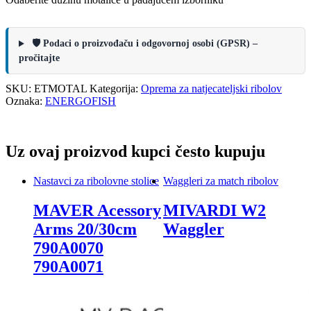
🛡️ Podaci o proizvođaču i odgovornoj osobi (GPSR) –
pročitajte
SKU:
ETMOTAL
Kategorija:
Oprema za natjecateljski ribolov
Oznaka:
ENERGOFISH
Uz ovaj proizvod kupci često kupuju
Nastavci za ribolovne stolice
Waggleri za match ribolov
MAVER Acessory
MIVARDI W2
Arms 20/30cm
Waggler
790A0070
790A0071