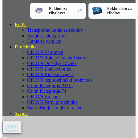
Pokloni za
Poklon bon za
(7)
ribolovce
ribolov
Kutije
Transportne kutije za ribolov
Kutije za sitni pribor
Kutije za varalice
Pirotehnika
ORION Vatrometi
ORION Rakete i raketni setovi
ORION Odašiljači zvuka
ORION Zračne bombe
ORION Rimske svijeće
ORION nepirotehnički proizvodi
Orion Kategorija P1/T1
Orion Kategorija F1
ORION Vulkani
ORION Party pirotehnika
Start pištolji, streljivo i rakete
Savjeti