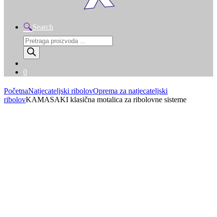
Search
Products
search
0
Početna
Natjecateljski ribolov
Oprema za natjecateljski
ribolov
KAMASAKI klasična motalica za ribolovne sisteme