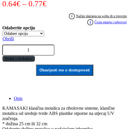
Raspon
0.64
€
–
0.77
€
cijena:
i
Načini plaćanja na webu ili u trgovini
od
i
Česta pitanja i odgovori
0.64€
Obriši
do
KAMASAKI
0.77€
klasična
motalica
Dodaj u košaricu
za
ribolovne
Obavijesti me o dostupnosti
sisteme
quantity
Opis
KAMASAKI klasična motalica za ribolovne sisteme, klasične
motalica od srednje tvrde ABS plastike otporne na utjecaj UV
zračenja.
* dužina 25 cm ili 32 cm
Odaberite dužinu motalice u padajućem izborniku