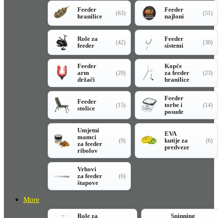
Feeder
Feeder
(63)
(51)
hranilice
najloni
Role za
Feeder
(42)
(30)
feeder
sistemi
Feeder
Kopče
arm
za feeder
(29)
(23)
držači
hranilice
Feeder
Feeder
torbe i
(15)
(14)
stolice
posude
Umjetni
EVA
mamci
kutije za
(9)
(6)
za feeder
predveze
ribolov
Vrhovi
za feeder
(6)
štapove
More
Role za
Spinning