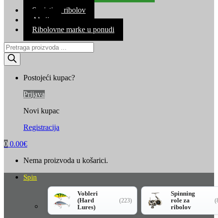
Kontakt
Savjeti za ribolov
Akcija
Ribolovne marke u ponudi
Products
search
Postojeći kupac?
Prijava
Novi kupac
Registracija
0
0.00
€
Nema proizvoda u košarici.
Spin
Vobleri
Spinning
(Hard
role za
(223)
(
Lures)
ribolov