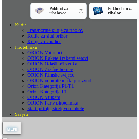
Pokloni za
Poklon bon za
(7)
ribolovce
ribolov
Kutije
Transportne kutije za ribolov
Kutije za sitni pribor
Kutije za varalice
Pirotehnika
ORION Vatrometi
ORION Rakete i raketni setovi
ORION Odašiljači zvuka
ORION Zračne bombe
ORION Rimske svijeće
ORION nepirotehnički proizvodi
Orion Kategorija P1/T1
Orion Kategorija F1
ORION Vulkani
ORION Party pirotehnika
Start pištolji, streljivo i rakete
Savjeti