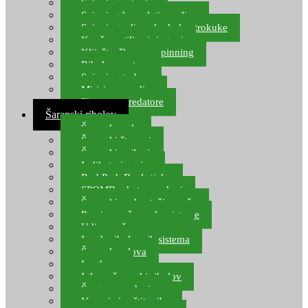
Spinning setovi
Spinning kompleti varalica
Spinning udice, dvokuke, trokuke
Kopče, vrtilice i ringovi
Kliješta, škare za spinning
Ribolov pastrve
Spinning torbe
Mirisi za varalice
Plovci za predatore
Šaranski ribolov
Šaranske role
Šaranski štapovi
Šaranski najloni
Indikatori ugriza
Rod Pod, Banksticks
SPOMB rakete, markeri
Šaranski podmetači, mreže
Pernice za šaranske sisteme
Udice za šarana, amura
Izrada ribolovnih sistema
Šaranska olova
Leadcore
Igle za šaranski ribolov
Špage, upredenice
Vaganje i zaštita ribe