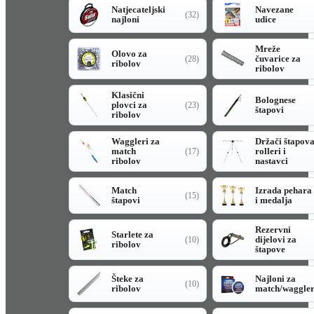
Natjecateljski
Navezane
(32)
najloni
udice
Mreže
Olovo za
čuvarice za
(28)
ribolov
ribolov
Klasični
Bolognese
plovci za
(23)
štapovi
ribolov
Waggleri za
Držači štapov
match
rolleri i
(17)
ribolov
nastavci
Match
Izrada pehara
(15)
štapovi
i medalja
Rezervni
Starlete za
dijelovi za
(10)
ribolov
štapove
Šteke za
Najloni za
(10)
ribolov
match/waggle