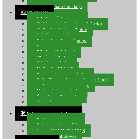
Starlete za ribolov
Izrada pehara i medalja
Kamp oprema
Ribolovni šatori i bivvy
Grijalice, kuhala za šator ili barku
Stolice i stolovi za ribolov
Ležaljke za ribolov
Ruksaci i torbe za ribolov
Vreće za spavanje
Ribolovni kišobrani
Obuća za ribolov
Odjeća za ribolov
Majice (T-SHIRTS)
Kape i rukavice za ribolov
Svijetiljke (naglavne, ručne, za šator)
Torbe za ribolovne štapove
Noževi i alat za ribolov
Čamci za prihranu ribe
Ostala kamp oprema
Dalekozori i optika
🎁 Poklon ideje za ribolovce
Poklon bon za ribolov
Polarizacijske naočale
Jastuci GABY PILLOWS
Pokloni za ribolovce