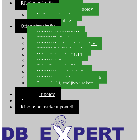
Ribolovne kutije
Transportne kutije za ribolov
Kutije za sitni pribor
Kutije za varalice
Orion pirotehnika
ORION VATROMETI
ORION Zračne bombe
ORION Rakete i raketni setovi
ORION Odašiljači zvuka
Orion Kategorija P1/T1
ORION Vulkani
Orion Kategorija F1
ORION Party pirotehnika
ORION nepirotehnički proizvodi
Start pištolji, streljivo i rakete
Kontakt
Savjeti za ribolov
Akcija
Ribolovne marke u ponudi