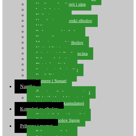
Varalice za lov lignji i sipe
Lov hobotnice
Najloni za more
Upredenice za morski ribolov
Udice za more
Perle za morski ribolov
Brum prihrana za more
Mamci za morski ribolov
Vertical Jigging
Spinning strijelke, brancina
Pribor za bolentino
Plutajuća odijela
Sonari za traženje ribe
Ronilački program
Kamere i Sonari
Nautika
Čamci za ribolov, gumenjaci
Električni brodski motori
Lithium ION akumulatori
Kompleti za ribolov
Gotovi ribolovni kompleti
Setovi za ribolov lignje
Prihrana i mamci
Prihrana za ribolov