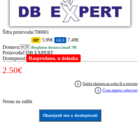
Šifra proizvoda
:
700001
5.99€
7.49€
HP
GLS
Dostava
:
🇭🇷
Besplatna dostava iznad 70€
Proizvođač
:
DB EXPERT
Dostupnost
:
Rasprodano, u dolasku
2.50
€
i
Načini plaćanja na webu ili u trgovini
i
Česta pitanja i odgovori
Nema na zalihi
Obavijesti me o dostupnosti