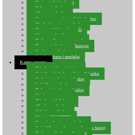
Natjecateljski plovci
Udice za ribolov
Olovo za ribolov
Oprema za natjecateljski ribolov
Mreže čuvarice za ribolov
Natjecateljski podmetači
Sito, posude i kante
Torbe za štapove – match
Rezervni dijelovi za štapove
Starlete za ribolov
Izrada pehara i medalja
Kamp oprema
Ribolovni šatori i bivvy
Grijalice, kuhala za šator ili barku
Stolice i stolovi za ribolov
Ležaljke za ribolov
Ruksaci i torbe za ribolov
Vreće za spavanje
Ribolovni kišobrani
Obuća za ribolov
Odjeća za ribolov
Majice (T-SHIRTS)
Kape i rukavice za ribolov
Svijetiljke (naglavne, ručne, za šator)
Torbe za ribolovne štapove