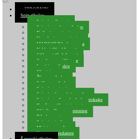
≡ IZBORNIK
Spin ribolov
Spinning štapovi
Spinning role za ribolov
Najloni za spinning
Upredenice za spinning
MADCAT Ribolov soma
Vobleri (Hard Lures)
Silikonci (Soft Lures)
Jig glave za silikonce
Leptiri za ribolov
Glavinjare
Žlice za ribolov
Sajlice za ribolov
Spinning setovi
Spinning kompleti varalica
Spinning udice, dvokuke, trokuke
Kopče, vrtilice i ringovi
Kliješta, škare za spinning
Ribolov pastrve
Spinning torbe
Mirisi za varalice
Plovci za predatore
Šaranski ribolov