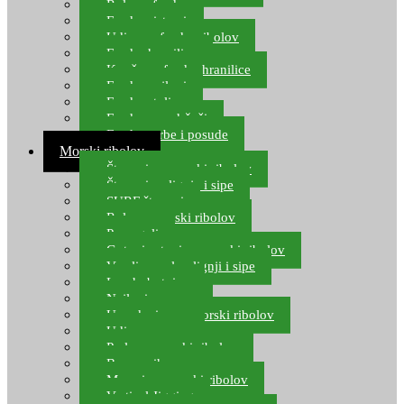
Role za feeder
Feeder sistemi
Udice za feeder ribolov
Feeder hranilice
Kopče za feeder hranilice
Feeder najloni
Feeder stolice
Feeder arm držači
Feeder torbe i posude
Morski ribolov
Štapovi za morski ribolov
Štapovi za lignje i sipe
SURF štapovi
Role za morski ribolov
Parangali
Gotovi setovi za morski ribolov
Varalice za lov lignji i sipe
Lov hobotnice
Najloni za more
Upredenice za morski ribolov
Udice za more
Perle za morski ribolov
Brum prihrana za more
Mamci za morski ribolov
Vertical Jigging