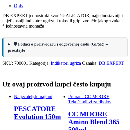
Opis
DB EXPERT jednostruki zvončić ALIGATOR, najjednostavniji i
najefikasniji indikator ugriza, krokodil grip, zvončić jakog zvuka
* jednostavna montaža
🛡️ Podaci o proizvođaču i odgovornoj osobi (GPSR) –
pročitajte
SKU:
700001
Kategorija:
Indikatori ugriza
Oznaka:
DB EXPERT
Uz ovaj proizvod kupci često kupuju
Natjecateljski najloni
Prihrana CC MOORE
,
Tekući aditvi za ribolov
PESCATORE
CC MOORE
Evolution 150m
Amino Blend 365
500ml