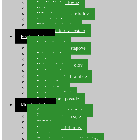
Pop Up Boile – lovne
Boile lovne
DIP-ovi i arome za ribolov
Šaranske torbe
PVA vrećice i pribor
Umjetni kukuruz i ostalo
Feeder ribolov
Feeder štapovi
Vrhovi za feeder štapove
Role za feeder
Feeder sistemi
Udice za feeder ribolov
Feeder hranilice
Kopče za feeder hranilice
Feeder najloni
Feeder stolice
Feeder arm držači
Feeder torbe i posude
Morski ribolov
Štapovi za morski ribolov
Štapovi za lignje i sipe
SURF štapovi
Role za morski ribolov
Parangali
Gotovi setovi za morski ribolov