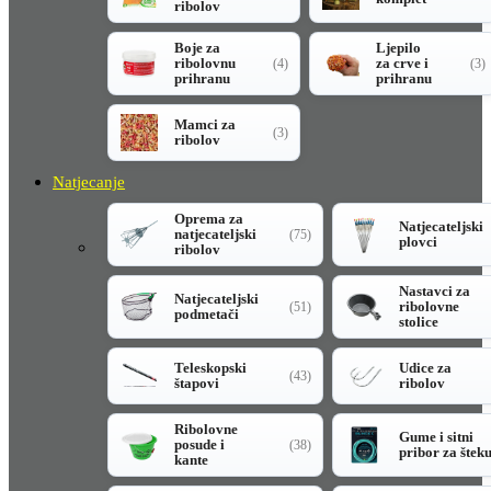
ribolov
Boje za
Ljepilo
ribolovnu
za crve i
(4)
(3)
prihranu
prihranu
Mamci za
(3)
ribolov
Natjecanje
Oprema za
Natjecateljski
natjecateljski
(75)
plovci
ribolov
Nastavci za
Natjecateljski
ribolovne
(51)
podmetači
stolice
Teleskopski
Udice za
(43)
štapovi
ribolov
Ribolovne
Gume i sitni
posude i
(38)
pribor za štek
kante