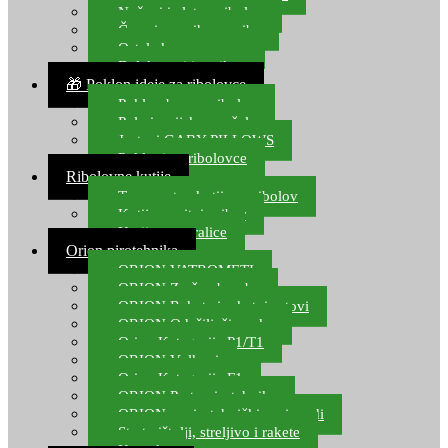
Noževi i alat za ribolov
Čamci za prihranu ribe
Ostala kamp oprema
Dalekozori i optika
🎁 Poklon ideje za ribolovce
Poklon bon za ribolov
Polarizacijske naočale
Jastuci GABY PILLOWS
Pokloni za ribolovce
Ribolovne kutije
Transportne kutije za ribolov
Kutije za sitni pribor
Kutije za varalice
Orion pirotehnika
ORION VATROMETI
ORION Zračne bombe
ORION Rakete i raketni setovi
ORION Odašiljači zvuka
Orion Kategorija P1/T1
ORION Vulkani
Orion Kategorija F1
ORION Party pirotehnika
ORION nepirotehnički proizvodi
Start pištolji, streljivo i rakete