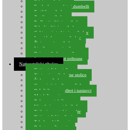
Pelete za ribolov
Feeder lovne pelete i dumbelli
Partikli za ribolov
Zemlja za ribolov
Praškasti aditivi za ribolov
Tekući aditivi za ribolov
Gel i sprej atraktori za ribolov
Lovni kukuruz za ribolov
Živi mamci za ribolov
Ljepilo za crve i prihranu
Boje za ribolovnu prihranu
Provjereni recepti prihrane
Natjecateljski ribolov
Natjecateljske stolice
Nastavci za ribolovne stolice
Šteke za ribolov
Gume i sitni pribor za šteku
Držači štapova rolleri i nastavci
Match štapovi
Role za match štapove
Waggleri za match ribolov
Najloni za match/waggler
Natjecateljski najloni
Teleskopski štapovi
Bolognese štapovi