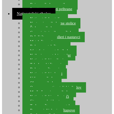
Boje za ribolovnu prihranu
Provjereni recepti prihrane
Natjecateljski ribolov
Natjecateljske stolice
Nastavci za ribolovne stolice
Šteke za ribolov
Gume i sitni pribor za šteku
Držači štapova rolleri i nastavci
Match štapovi
Role za match štapove
Waggleri za match ribolov
Najloni za match/waggler
Natjecateljski najloni
Teleskopski štapovi
Bolognese štapovi
Natjecateljski plovci
Udice za ribolov
Olovo za ribolov
Oprema za natjecateljski ribolov
Mreže čuvarice za ribolov
Natjecateljski podmetači
Sito, posude i kante
Torbe za štapove – match
Rezervni dijelovi za štapove