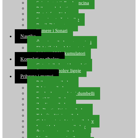
Spinning strijelke, brancina
Pribor za bolentino
Plutajuća odijela
Sonari za traženje ribe
Ronilački program
Kamere i Sonari
Nautika
Čamci za ribolov, gumenjaci
Električni brodski motori
Lithium ION akumulatori
Kompleti za ribolov
Gotovi ribolovni kompleti
Setovi za ribolov lignje
Prihrana i mamci
Prihrana za ribolov
Pelete za ribolov
Feeder lovne pelete i dumbelli
Partikli za ribolov
Zemlja za ribolov
Praškasti aditivi za ribolov
Tekući aditivi za ribolov
Gel i sprej atraktori za ribolov
Lovni kukuruz za ribolov
Živi mamci za ribolov
Ljepilo za crve i prihranu