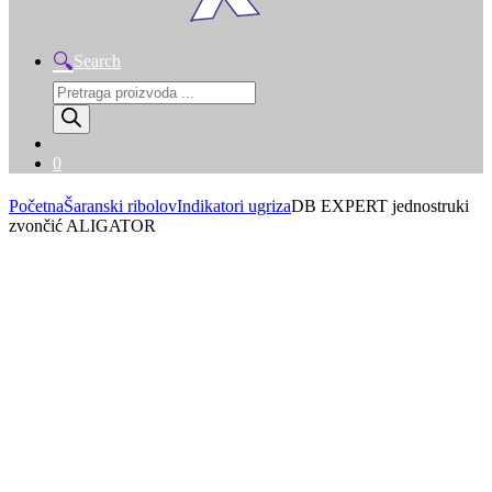
Search
Products
search
0
Početna
Šaranski ribolov
Indikatori ugriza
DB EXPERT jednostruki
zvončić ALIGATOR