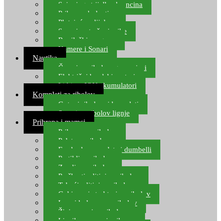
Spinning strijelke, brancina
Pribor za bolentino
Plutajuća odijela
Sonari za traženje ribe
Ronilački program
Kamere i Sonari
Nautika
Čamci za ribolov, gumenjaci
Električni brodski motori
Lithium ION akumulatori
Kompleti za ribolov
Gotovi ribolovni kompleti
Setovi za ribolov lignje
Prihrana i mamci
Prihrana za ribolov
Pelete za ribolov
Feeder lovne pelete i dumbelli
Partikli za ribolov
Zemlja za ribolov
Praškasti aditivi za ribolov
Tekući aditivi za ribolov
Gel i sprej atraktori za ribolov
Lovni kukuruz za ribolov
Živi mamci za ribolov
Ljepilo za crve i prihranu