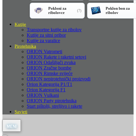
Pokloni za
Poklon bon za
(7)
ribolovce
ribolov
Kutije
Transportne kutije za ribolov
Kutije za sitni pribor
Kutije za varalice
Pirotehnika
ORION Vatrometi
ORION Rakete i raketni setovi
ORION Odašiljači zvuka
ORION Zračne bombe
ORION Rimske svijeće
ORION nepirotehnički proizvodi
Orion Kategorija P1/T1
Orion Kategorija F1
ORION Vulkani
ORION Party pirotehnika
Start pištolji, streljivo i rakete
Savjeti