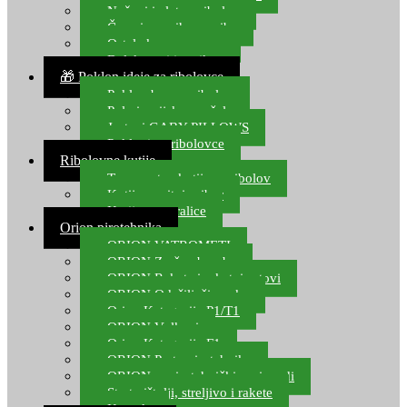
Noževi i alat za ribolov
Čamci za prihranu ribe
Ostala kamp oprema
Dalekozori i optika
🎁 Poklon ideje za ribolovce
Poklon bon za ribolov
Polarizacijske naočale
Jastuci GABY PILLOWS
Pokloni za ribolovce
Ribolovne kutije
Transportne kutije za ribolov
Kutije za sitni pribor
Kutije za varalice
Orion pirotehnika
ORION VATROMETI
ORION Zračne bombe
ORION Rakete i raketni setovi
ORION Odašiljači zvuka
Orion Kategorija P1/T1
ORION Vulkani
Orion Kategorija F1
ORION Party pirotehnika
ORION nepirotehnički proizvodi
Start pištolji, streljivo i rakete