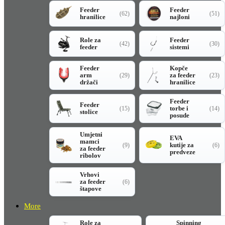
Feeder
Feeder
(62)
(51)
hranilice
najloni
Role za
Feeder
(42)
(30)
feeder
sistemi
Feeder
Kopče
arm
za feeder
(29)
(23)
držači
hranilice
Feeder
Feeder
torbe i
(15)
(14)
stolice
posude
Umjetni
EVA
mamci
kutije za
(9)
(6)
za feeder
predveze
ribolov
Vrhovi
za feeder
(6)
štapove
More
Role za
Spinning