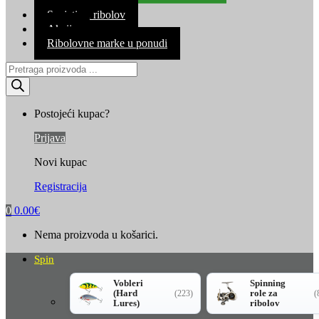
Kontakt
Savjeti za ribolov
Akcija
Ribolovne marke u ponudi
Products
search
Postojeći kupac?
Prijava
Novi kupac
Registracija
0
0.00
€
Nema proizvoda u košarici.
Spin
Vobleri
Spinning
(Hard
role za
(223)
(
Lures)
ribolov