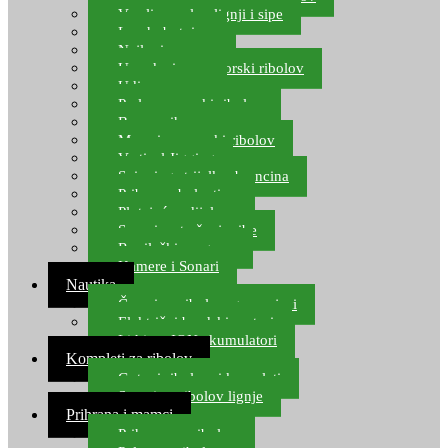
Varalice za lov lignji i sipe
Lov hobotnice
Najloni za more
Upredenice za morski ribolov
Udice za more
Perle za morski ribolov
Brum prihrana za more
Mamci za morski ribolov
Vertical Jigging
Spinning strijelke, brancina
Pribor za bolentino
Plutajuća odijela
Sonari za traženje ribe
Ronilački program
Kamere i Sonari
Nautika
Čamci za ribolov, gumenjaci
Električni brodski motori
Lithium ION akumulatori
Kompleti za ribolov
Gotovi ribolovni kompleti
Setovi za ribolov lignje
Prihrana i mamci
Prihrana za ribolov