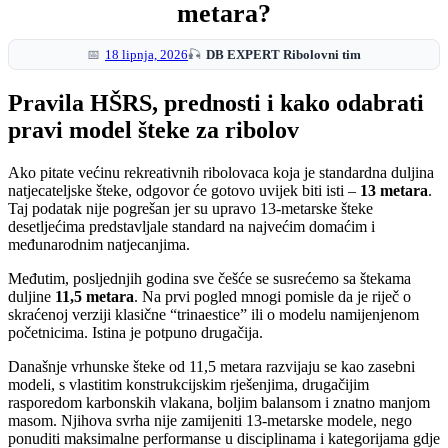
metara?
18 lipnja, 2026
Pravila HŠRS, prednosti i kako odabrati
pravi model šteke za ribolov
Ako pitate većinu rekreativnih ribolovaca koja je standardna duljina
natjecateljske šteke, odgovor će gotovo uvijek biti isti –
13 metara
.
Taj podatak nije pogrešan jer su upravo 13-metarske šteke
desetljećima predstavljale standard na najvećim domaćim i
međunarodnim natjecanjima.
Međutim, posljednjih godina sve češće se susrećemo sa štekama
duljine
11,5 metara
. Na prvi pogled mnogi pomisle da je riječ o
skraćenoj verziji klasične “trinaestice” ili o modelu namijenjenom
početnicima. Istina je potpuno drugačija.
Današnje vrhunske šteke od 11,5 metara razvijaju se kao zasebni
modeli, s vlastitim konstrukcijskim rješenjima, drugačijim
rasporedom karbonskih vlakana, boljim balansom i znatno manjom
masom. Njihova svrha nije zamijeniti 13-metarske modele, nego
ponuditi maksimalne performanse u disciplinama i kategorijama gdje