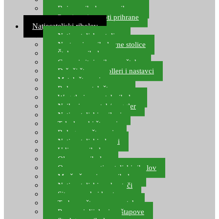
Boje za ribolovnu prihranu
Provjereni recepti prihrane
Natjecateljski ribolov
Natjecateljske stolice
Nastavci za ribolovne stolice
Šteke za ribolov
Gume i sitni pribor za šteku
Držači štapova rolleri i nastavci
Match štapovi
Role za match štapove
Waggleri za match ribolov
Najloni za match/waggler
Natjecateljski najloni
Teleskopski štapovi
Bolognese štapovi
Natjecateljski plovci
Udice za ribolov
Olovo za ribolov
Oprema za natjecateljski ribolov
Mreže čuvarice za ribolov
Natjecateljski podmetači
Sito, posude i kante
Torbe za štapove – match
Rezervni dijelovi za štapove