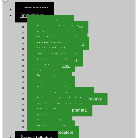
≡ IZBORNIK
Spin ribolov
Spinning štapovi
Spinning role za ribolov
Najloni za spinning
Upredenice za spinning
MADCAT Ribolov soma
Vobleri (Hard Lures)
Silikonci (Soft Lures)
Jig glave za silikonce
Leptiri za ribolov
Glavinjare
Žlice za ribolov
Sajlice za ribolov
Spinning setovi
Spinning kompleti varalica
Spinning udice, dvokuke, trokuke
Kopče, vrtilice i ringovi
Kliješta, škare za spinning
Ribolov pastrve
Spinning torbe
Mirisi za varalice
Plovci za predatore
Šaranski ribolov