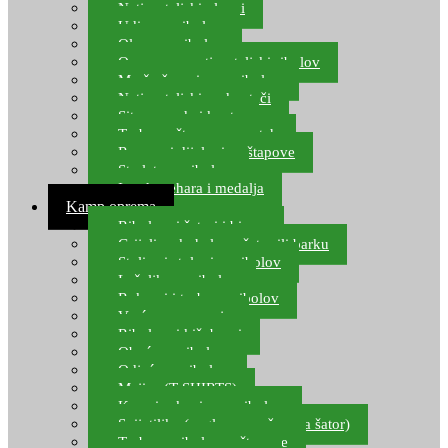
Natjecateljski plovci
Udice za ribolov
Olovo za ribolov
Oprema za natjecateljski ribolov
Mreže čuvarice za ribolov
Natjecateljski podmetači
Sito, posude i kante
Torbe za štapove – match
Rezervni dijelovi za štapove
Starlete za ribolov
Izrada pehara i medalja
Kamp oprema
Ribolovni šatori i bivvy
Grijalice, kuhala za šator ili barku
Stolice i stolovi za ribolov
Ležaljke za ribolov
Ruksaci i torbe za ribolov
Vreće za spavanje
Ribolovni kišobrani
Obuća za ribolov
Odjeća za ribolov
Majice (T-SHIRTS)
Kape i rukavice za ribolov
Svijetiljke (naglavne, ručne, za šator)
Torbe za ribolovne štapove