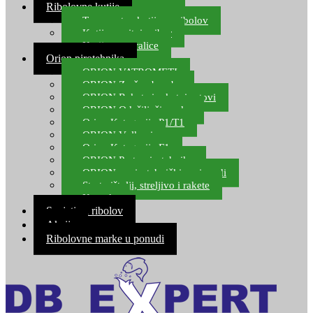
Ribolovne kutije
Transportne kutije za ribolov
Kutije za sitni pribor
Kutije za varalice
Orion pirotehnika
ORION VATROMETI
ORION Zračne bombe
ORION Rakete i raketni setovi
ORION Odašiljači zvuka
Orion Kategorija P1/T1
ORION Vulkani
Orion Kategorija F1
ORION Party pirotehnika
ORION nepirotehnički proizvodi
Start pištolji, streljivo i rakete
Kontakt
Savjeti za ribolov
Akcija
Ribolovne marke u ponudi