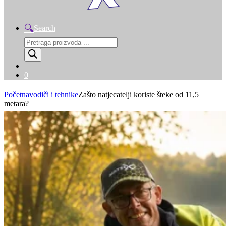
Search
Products
search
0
Početna
vodiči i tehnike
Zašto natjecatelji koriste šteke od 11,5
metara?