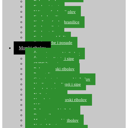
Role za feeder
Feeder sistemi
Udice za feeder ribolov
Feeder hranilice
Kopče za feeder hranilice
Feeder najloni
Feeder stolice
Feeder arm držači
Feeder torbe i posude
Morski ribolov
Štapovi za morski ribolov
Štapovi za lignje i sipe
SURF štapovi
Role za morski ribolov
Parangali
Gotovi setovi za morski ribolov
Varalice za lov lignji i sipe
Lov hobotnice
Najloni za more
Upredenice za morski ribolov
Udice za more
Perle za morski ribolov
Brum prihrana za more
Mamci za morski ribolov
Vertical Jigging