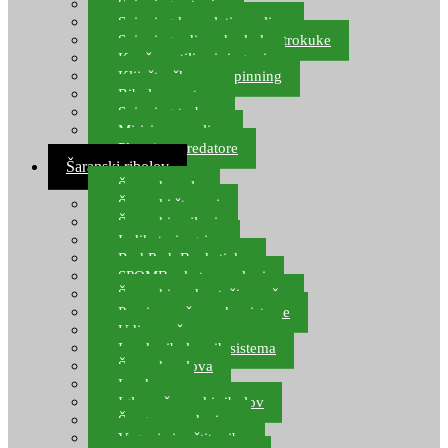
Spinning setovi
Spinning kompleti varalica
Spinning udice, dvokuke, trokuke
Kopče, vrtilice i ringovi
Kliješta, škare za spinning
Ribolov pastrve
Spinning torbe
Mirisi za varalice
Plovci za predatore
Šaranski ribolov
Šaranske role
Šaranski štapovi
Šaranski najloni
Indikatori ugriza
Rod Pod, Banksticks
SPOMB rakete, markeri
Šaranski podmetači, mreže
Pernice za šaranske sisteme
Udice za šarana, amura
Izrada ribolovnih sistema
Šaranska olova
Leadcore
Igle za šaranski ribolov
Špage, upredenice
Vaganje i zaštita ribe