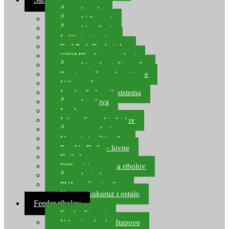
Šaranske role
Šaranski štapovi
Šaranski najloni
Indikatori ugriza
Rod Pod, Banksticks
SPOMB rakete, markeri
Šaranski podmetači, mreže
Pernice za šaranske sisteme
Udice za šarana, amura
Izrada ribolovnih sistema
Šaranska olova
Leadcore
Igle za šaranski ribolov
Špage, upredenice
Vaganje i zaštita ribe
Pop Up Boile – lovne
Boile lovne
DIP-ovi i arome za ribolov
Šaranske torbe
PVA vrećice i pribor
Umjetni kukuruz i ostalo
Feeder ribolov
Feeder štapovi
Vrhovi za feeder štapove