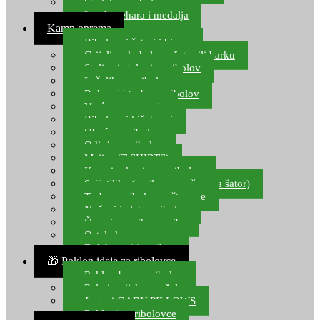
Starlete za ribolov
Izrada pehara i medalja
Kamp oprema
Ribolovni šatori i bivvy
Grijalice, kuhala za šator ili barku
Stolice i stolovi za ribolov
Ležaljke za ribolov
Ruksaci i torbe za ribolov
Vreće za spavanje
Ribolovni kišobrani
Obuća za ribolov
Odjeća za ribolov
Majice (T-SHIRTS)
Kape i rukavice za ribolov
Svijetiljke (naglavne, ručne, za šator)
Torbe za ribolovne štapove
Noževi i alat za ribolov
Čamci za prihranu ribe
Ostala kamp oprema
Dalekozori i optika
🎁 Poklon ideje za ribolovce
Poklon bon za ribolov
Polarizacijske naočale
Jastuci GABY PILLOWS
Pokloni za ribolovce