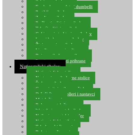
Pelete za ribolov
Feeder lovne pelete i dumbelli
Partikli za ribolov
Zemlja za ribolov
Praškasti aditivi za ribolov
Tekući aditivi za ribolov
Gel i sprej atraktori za ribolov
Lovni kukuruz za ribolov
Živi mamci za ribolov
Ljepilo za crve i prihranu
Boje za ribolovnu prihranu
Provjereni recepti prihrane
Natjecateljski ribolov
Natjecateljske stolice
Nastavci za ribolovne stolice
Šteke za ribolov
Gume i sitni pribor za šteku
Držači štapova rolleri i nastavci
Match štapovi
Role za match štapove
Waggleri za match ribolov
Najloni za match/waggler
Natjecateljski najloni
Teleskopski štapovi
Bolognese štapovi