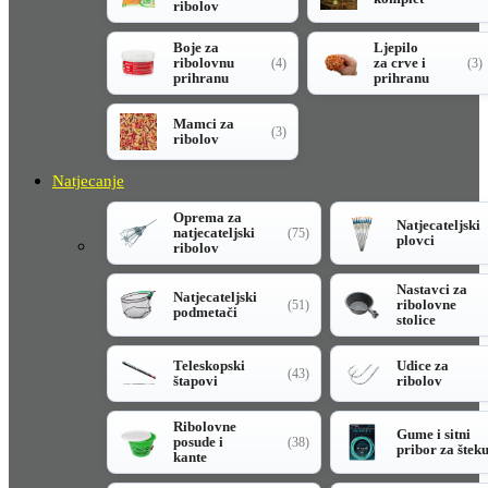
ribolov
Boje za
Ljepilo
ribolovnu
za crve i
(4)
(3)
prihranu
prihranu
Mamci za
(3)
ribolov
Natjecanje
Oprema za
Natjecateljski
natjecateljski
(75)
plovci
ribolov
Nastavci za
Natjecateljski
ribolovne
(51)
podmetači
stolice
Teleskopski
Udice za
(43)
štapovi
ribolov
Ribolovne
Gume i sitni
posude i
(38)
pribor za štek
kante