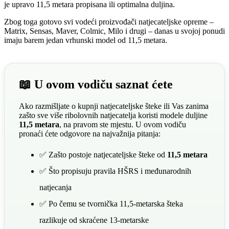
je upravo 11,5 metara propisana ili optimalna duljina.
Zbog toga gotovo svi vodeći proizvođači natjecateljske opreme –
Matrix, Sensas, Maver, Colmic, Milo i drugi – danas u svojoj ponudi
imaju barem jedan vrhunski model od 11,5 metara.
📖 U ovom vodiču saznat ćete
Ako razmišljate o kupnji natjecateljske šteke ili Vas zanima
zašto sve više ribolovnih natjecatelja koristi modele duljine
11,5 metara
, na pravom ste mjestu. U ovom vodiču
pronaći ćete odgovore na najvažnija pitanja:
✅ Zašto postoje natjecateljske šteke od
11,5 metara
✅ Što propisuju pravila HŠRS i međunarodnih
natjecanja
✅ Po čemu se tvornička 11,5-metarska šteka
razlikuje od skraćene 13-metarske