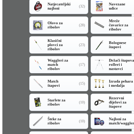
Natjecateljski
Navezane
(32)
najloni
udice
Mreže
Olovo za
čuvarice za
(28)
ribolov
ribolov
Klasični
Bolognese
plovci za
(23)
štapovi
ribolov
Waggleri za
Držači štapov
match
rolleri i
(17)
ribolov
nastavci
Match
Izrada pehara
(15)
štapovi
i medalja
Rezervni
Starlete za
dijelovi za
(10)
ribolov
štapove
Šteke za
Najloni za
(10)
ribolov
match/waggle