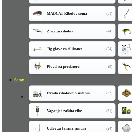
MADCAT Ribolov soma
(51)
Žlice za ribolov
(44)
Jig glave za silikonce
(24)
Plovci za predatore
(9)
Šaran
Izrada ribolovnih sistema
(62)
Vaganje i zaštita ribe
(31)
Udice za šarana, amura
(24)