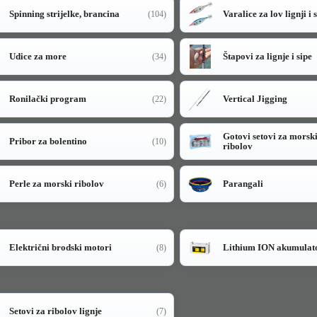
Spinning strijelke, brancina
Varalice za lov lignji i 
(104)
Udice za more
Štapovi za lignje i sipe
(34)
Ronilački program
Vertical Jigging
(22)
Gotovi setovi za morsk
Pribor za bolentino
(10)
ribolov
Perle za morski ribolov
Parangali
(6)
Električni brodski motori
Lithium ION akumulat
(8)
Setovi za ribolov lignje
(7)