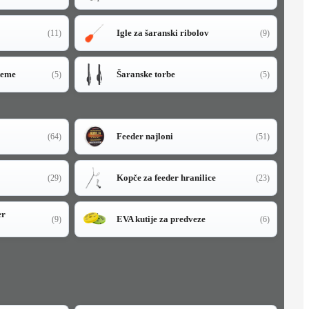
Igle za šaranski ribolov
(11)
(9)
teme
Šaranske torbe
(5)
(5)
Feeder najloni
(64)
(51)
Kopče za feeder hranilice
(29)
(23)
er
EVA kutije za predveze
(9)
(6)