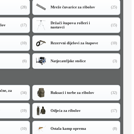
Mreže čuvarice za ribolov
(28)
(25)
Držači štapova rolleri i
olov
(17)
(15)
nastavci
Rezervni dijelovi za štapove
(10)
(10)
Natjecateljske stolice
(6)
(3)
učne, za
Ruksaci i torbe za ribolov
(34)
(32)
y
Odjeća za ribolov
(19)
(17)
Ostala kamp oprema
(10)
(8)