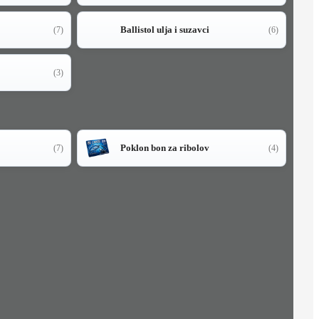
Ballistol ulja i suzavci
(7)
(6)
(3)
Poklon bon za ribolov
(7)
(4)