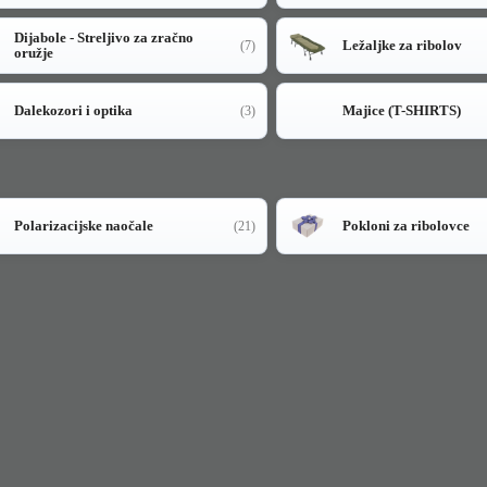
Dijabole - Streljivo za zračno
Ležaljke za ribolov
(7)
oružje
Dalekozori i optika
Majice (T-SHIRTS)
(3)
Polarizacijske naočale
Pokloni za ribolovce
(21)