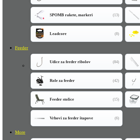
SPOMB rakete, markeri
(13)
Leadcore
(8)
Feeder
Udice za feeder ribolov
(84)
Role za feeder
(42)
Feeder stolice
(15)
Vrhovi za feeder štapove
(6)
More