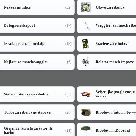
Navezane udice
Olovo za ribolov
(32)
Bolognese štapovi
Waggleri za match rib
(17)
Izrada pehara i medalja
Starlete za ribolov
(13)
Najloni za match/waggler
Role za match štapove
(6)
Svijetiljke (naglavne, r
Stolice i stolovi za ribolov
(35)
šator)
Torbe za ribolovne štapove
Ribolovni šatori i bivv
(26)
Grijalice, kuhala za šator ili
Ribolovni kišobrani
(11)
barku