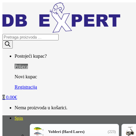
Skip
Skip
to
to
navigation
content
Products
search
Postojeći kupac?
Prijava
Novi kupac
Registracija
0
0.00
€
Nema proizvoda u košarici.
Spin
Vobleri (Hard Lures)
(223)