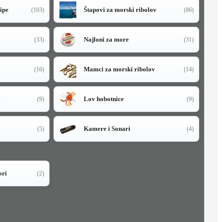
sipe
Štapovi za morski ribolov
(103)
(86)
Najloni za more
(33)
(31)
Mamci za morski ribolov
(16)
(14)
i
Lov hobotnice
(9)
(9)
Kamere i Sonari
(5)
(4)
ori
(2)