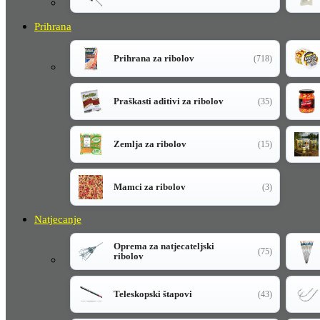
Prihrana
Prihrana za ribolov
(718)
Praškasti aditivi za ribolov
(35)
Zemlja za ribolov
(15)
Mamci za ribolov
(3)
Natjecanje
Oprema za natjecateljski
(75)
ribolov
Teleskopski štapovi
(43)