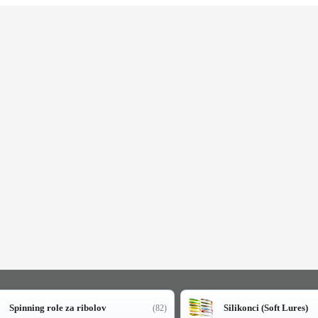
Spinning role za ribolov
Silikonci (Soft Lures)
(82)