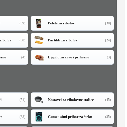
v
Pelete za ribolov
(59)
(39)
 ribolov
Partikli za ribolov
(30)
(24)
ranu
Ljepilo za crve i prihranu
(4)
(3)
či
Nastavci za ribolovne stolice
(51)
(45)
te
Gume i sitni pribor za šteku
(38)
(35)