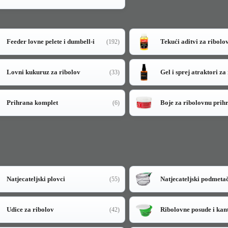
Feeder lovne pelete i dumbell-i
Tekući aditvi za ribolo
(192)
Lovni kukuruz za ribolov
Gel i sprej atraktori za
(33)
Prihrana komplet
Boje za ribolovnu prih
(6)
Natjecateljski plovci
Natjecateljski podmeta
(55)
Udice za ribolov
Ribolovne posude i kan
(42)