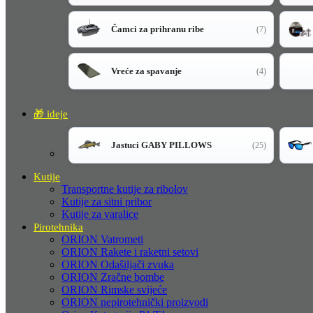
Čamci za prihranu ribe
(7)
Vreće za spavanje
(4)
🎁 ideje
Jastuci GABY PILLOWS
(25)
Kutije
Transportne kutije za ribolov
Kutije za sitni pribor
Kutije za varalice
Pirotehnika
ORION Vatrometi
ORION Rakete i raketni setovi
ORION Odašiljači zvuka
ORION Zračne bombe
ORION Rimske svijeće
ORION nepirotehnički proizvodi