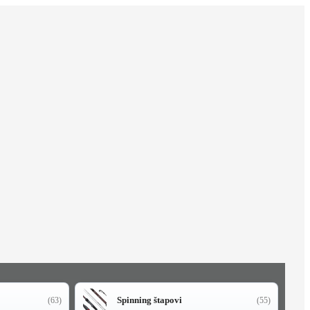
Spinning štapovi
(63)
(55)