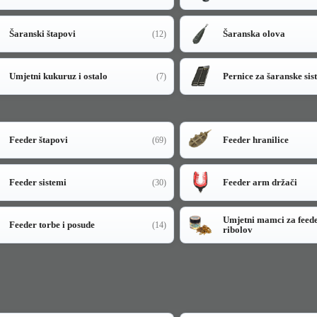
Šaranski štapovi
Šaranska olova
(12)
Umjetni kukuruz i ostalo
Pernice za šaranske sis
(7)
Feeder štapovi
Feeder hranilice
(69)
Feeder sistemi
Feeder arm držači
(30)
Umjetni mamci za feed
Feeder torbe i posude
(14)
ribolov