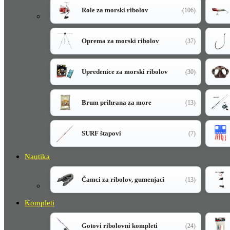
Role za morski ribolov
(106)
Oprema za morski ribolov
(37)
Upredenice za morski ribolov
(30)
Brum prihrana za more
(13)
SURF štapovi
(7)
Nautika
Čamci za ribolov, gumenjaci
(13)
Kompleti
Gotovi ribolovni kompleti
(24)