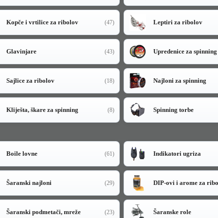
Kopče i vrtilice za ribolov
Leptiri za ribolov
(47)
Glavinjare
Upredenice za spinning
(43)
Sajlice za ribolov
Najloni za spinning
(18)
Kliješta, škare za spinning
Spinning torbe
(8)
Boile lovne
Indikatori ugriza
(61)
Šaranski najloni
DIP-ovi i arome za rib
(29)
Šaranski podmetači, mreže
Šaranske role
(23)