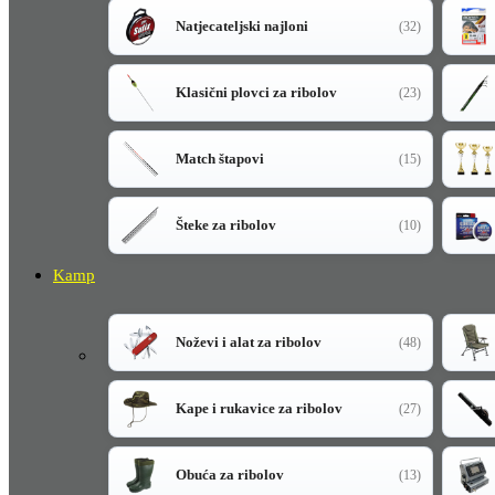
Natjecateljski najloni
(32)
Klasični plovci za ribolov
(23)
Match štapovi
(15)
Šteke za ribolov
(10)
Kamp
Noževi i alat za ribolov
(48)
Kape i rukavice za ribolov
(27)
Obuća za ribolov
(13)