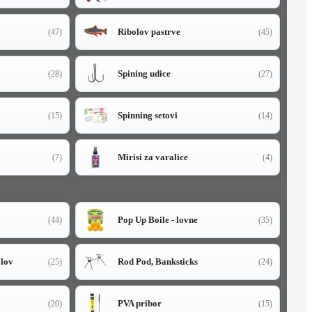
Ribolov pastrve
(47)
(45)
Spining udice
(28)
(27)
Spinning setovi
(15)
(14)
Mirisi za varalice
(7)
(4)
Pop Up Boile - lovne
(44)
(35)
olov
Rod Pod, Banksticks
(25)
(24)
PVA pribor
(20)
(15)