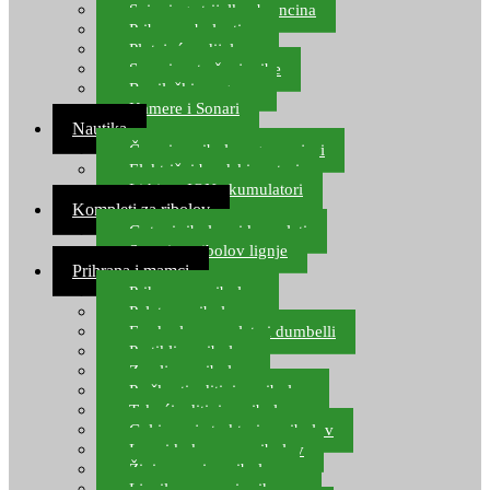
Spinning strijelke, brancina
Pribor za bolentino
Plutajuća odijela
Sonari za traženje ribe
Ronilački program
Kamere i Sonari
Nautika
Čamci za ribolov, gumenjaci
Električni brodski motori
Lithium ION akumulatori
Kompleti za ribolov
Gotovi ribolovni kompleti
Setovi za ribolov lignje
Prihrana i mamci
Prihrana za ribolov
Pelete za ribolov
Feeder lovne pelete i dumbelli
Partikli za ribolov
Zemlja za ribolov
Praškasti aditivi za ribolov
Tekući aditivi za ribolov
Gel i sprej atraktori za ribolov
Lovni kukuruz za ribolov
Živi mamci za ribolov
Ljepilo za crve i prihranu