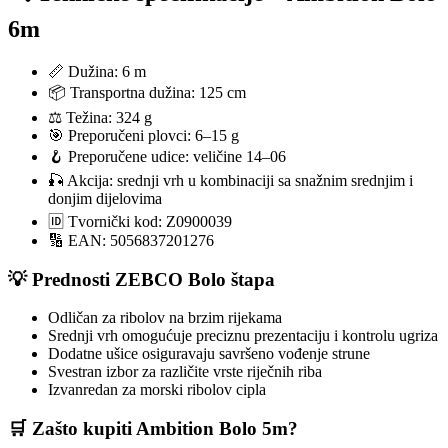
6m
📏 Dužina: 6 m
📦 Transportna dužina: 125 cm
⚖️ Težina: 324 g
🎯 Preporučeni plovci: 6–15 g
🪝 Preporučene udice: veličine 14–06
🎣 Akcija: srednji vrh u kombinaciji sa snažnim srednjim i
donjim dijelovima
🆔 Tvornički kod: Z0900039
🔢 EAN: 5056837201276
💡 Prednosti ZEBCO Bolo štapa
Odličan za ribolov na brzim rijekama
Srednji vrh omogućuje preciznu prezentaciju i kontrolu ugriza
Dodatne ušice osiguravaju savršeno vođenje strune
Svestran izbor za različite vrste riječnih riba
Izvanredan za morski ribolov cipla
🛒 Zašto kupiti Ambition Bolo 5m?