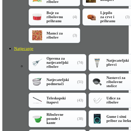
ribolov
Boje za
Ljepilo
ribolovnu
za crve i
(4)
(3)
prihranu
prihranu
Mamci za
(3)
ribolov
Natjecanje
Oprema za
Natjecateljski
natjecateljski
(74)
plovci
ribolov
Nastavci za
Natjecateljski
ribolovne
(51)
podmetači
stolice
Teleskopski
Udice za
(43)
štapovi
ribolov
Ribolovne
Gume i sitni
posude i
(38)
pribor za štek
kante