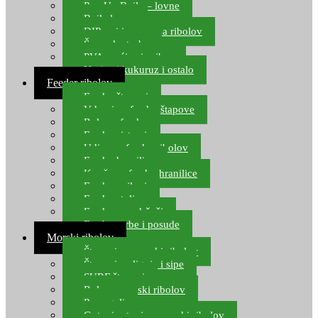
Pop Up Boile – lovne
Boile lovne
DIP-ovi i arome za ribolov
Šaranske torbe
PVA vrećice i pribor
Umjetni kukuruz i ostalo
Feeder ribolov
Feeder štapovi
Vrhovi za feeder štapove
Role za feeder
Feeder sistemi
Udice za feeder ribolov
Feeder hranilice
Kopče za feeder hranilice
Feeder najloni
Feeder stolice
Feeder arm držači
Feeder torbe i posude
Morski ribolov
Štapovi za morski ribolov
Štapovi za lignje i sipe
SURF štapovi
Role za morski ribolov
Parangali
Gotovi setovi za morski ribolov