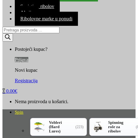
Kontakt
Savjeti za ribolov
Akcija
Ribolovne marke u ponudi
Products
search
Postojeći kupac?
Prijava
Novi kupac
Registracija
0
0.00
€
Nema proizvoda u košarici.
Spin
Vobleri
Spinning
(Hard
role za
(223)
(
Lures)
ribolov