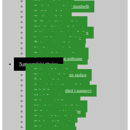
Pelete za ribolov
Feeder lovne pelete i dumbelli
Partikli za ribolov
Zemlja za ribolov
Praškasti aditivi za ribolov
Tekući aditivi za ribolov
Gel i sprej atraktori za ribolov
Lovni kukuruz za ribolov
Živi mamci za ribolov
Ljepilo za crve i prihranu
Boje za ribolovnu prihranu
Provjereni recepti prihrane
Natjecateljski ribolov
Natjecateljske stolice
Nastavci za ribolovne stolice
Šteke za ribolov
Gume i sitni pribor za šteku
Držači štapova rolleri i nastavci
Match štapovi
Role za match štapove
Waggleri za match ribolov
Najloni za match/waggler
Natjecateljski najloni
Teleskopski štapovi
Bolognese štapovi