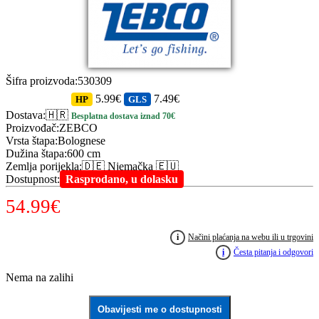
Šifra proizvoda
:
530309
5.99€
7.49€
HP
GLS
Dostava
:
🇭🇷
Besplatna dostava iznad 70€
Proizvođač
:
ZEBCO
Vrsta štapa
:
Bolognese
Dužina štapa
:
600 cm
Zemlja porijekla
:
🇩🇪 Njemačka 🇪🇺
Dostupnost
:
Rasprodano, u dolasku
54.99
€
i
Načini plaćanja na webu ili u trgovini
i
Česta pitanja i odgovori
Nema na zalihi
Obavijesti me o dostupnosti