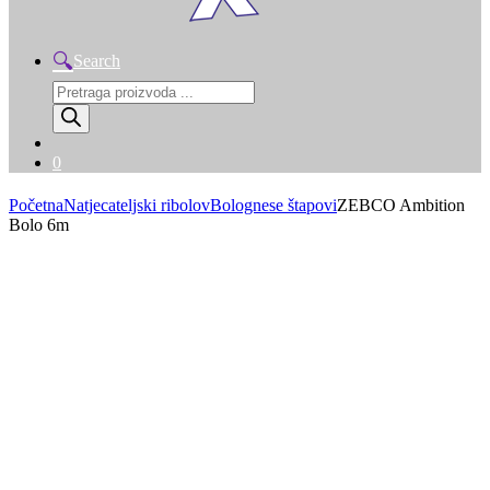
Search
Products
search
0
Početna
Natjecateljski ribolov
Bolognese štapovi
ZEBCO Ambition
Bolo 6m