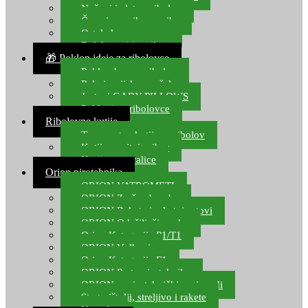
Noževi i alat za ribolov
Čamci za prihranu ribe
Ostala kamp oprema
Dalekozori i optika
🎁 Poklon ideje za ribolovce
Poklon bon za ribolov
Polarizacijske naočale
Jastuci GABY PILLOWS
Pokloni za ribolovce
Ribolovne kutije
Transportne kutije za ribolov
Kutije za sitni pribor
Kutije za varalice
Orion pirotehnika
ORION VATROMETI
ORION Zračne bombe
ORION Rakete i raketni setovi
ORION Odašiljači zvuka
Orion Kategorija P1/T1
ORION Vulkani
Orion Kategorija F1
ORION Party pirotehnika
ORION nepirotehnički proizvodi
Start pištolji, streljivo i rakete