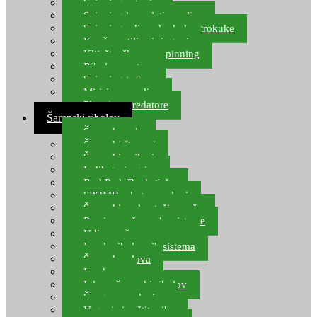
Spinning setovi
Spinning kompleti varalica
Spinning udice, dvokuke, trokuke
Kopče, vrtilice i ringovi
Kliješta, škare za spinning
Ribolov pastrve
Spinning torbe
Mirisi za varalice
Plovci za predatore
Šaranski ribolov
Šaranske role
Šaranski štapovi
Šaranski najloni
Indikatori ugriza
Rod Pod, Banksticks
SPOMB rakete, markeri
Šaranski podmetači, mreže
Pernice za šaranske sisteme
Udice za šarana, amura
Izrada ribolovnih sistema
Šaranska olova
Leadcore
Igle za šaranski ribolov
Špage, upredenice
Vaganje i zaštita ribe