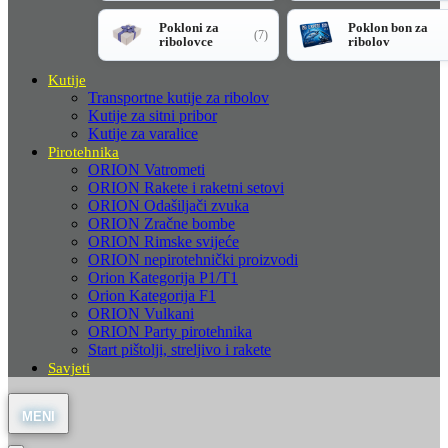
Pokloni za
Poklon bon za
(7)
ribolovce
ribolov
Kutije
Transportne kutije za ribolov
Kutije za sitni pribor
Kutije za varalice
Pirotehnika
ORION Vatrometi
ORION Rakete i raketni setovi
ORION Odašiljači zvuka
ORION Zračne bombe
ORION Rimske svijeće
ORION nepirotehnički proizvodi
Orion Kategorija P1/T1
Orion Kategorija F1
ORION Vulkani
ORION Party pirotehnika
Start pištolji, streljivo i rakete
Savjeti