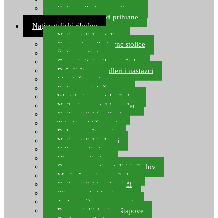
Boje za ribolovnu prihranu
Provjereni recepti prihrane
Natjecateljski ribolov
Natjecateljske stolice
Nastavci za ribolovne stolice
Šteke za ribolov
Gume i sitni pribor za šteku
Držači štapova rolleri i nastavci
Match štapovi
Role za match štapove
Waggleri za match ribolov
Najloni za match/waggler
Natjecateljski najloni
Teleskopski štapovi
Bolognese štapovi
Natjecateljski plovci
Udice za ribolov
Olovo za ribolov
Oprema za natjecateljski ribolov
Mreže čuvarice za ribolov
Natjecateljski podmetači
Sito, posude i kante
Torbe za štapove – match
Rezervni dijelovi za štapove