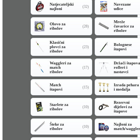
Natjecateljski
Navezane
(32)
najloni
udice
Mreže
Olovo za
čuvarice za
(28)
ribolov
ribolov
Klasični
Bolognese
plovci za
(23)
štapovi
ribolov
Waggleri za
Držači štapov
match
rolleri i
(17)
ribolov
nastavci
Match
Izrada pehara
(15)
štapovi
i medalja
Rezervni
Starlete za
dijelovi za
(10)
ribolov
štapove
Šteke za
Najloni za
(10)
ribolov
match/waggle