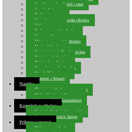
Varalice za lov lignji i sipe
Lov hobotnice
Najloni za more
Upredenice za morski ribolov
Udice za more
Perle za morski ribolov
Brum prihrana za more
Mamci za morski ribolov
Vertical Jigging
Spinning strijelke, brancina
Pribor za bolentino
Plutajuća odijela
Sonari za traženje ribe
Ronilački program
Kamere i Sonari
Nautika
Čamci za ribolov, gumenjaci
Električni brodski motori
Lithium ION akumulatori
Kompleti za ribolov
Gotovi ribolovni kompleti
Setovi za ribolov lignje
Prihrana i mamci
Prihrana za ribolov