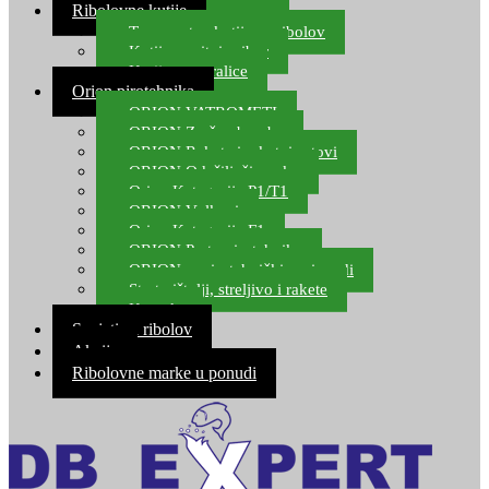
Ribolovne kutije
Transportne kutije za ribolov
Kutije za sitni pribor
Kutije za varalice
Orion pirotehnika
ORION VATROMETI
ORION Zračne bombe
ORION Rakete i raketni setovi
ORION Odašiljači zvuka
Orion Kategorija P1/T1
ORION Vulkani
Orion Kategorija F1
ORION Party pirotehnika
ORION nepirotehnički proizvodi
Start pištolji, streljivo i rakete
Kontakt
Savjeti za ribolov
Akcija
Ribolovne marke u ponudi