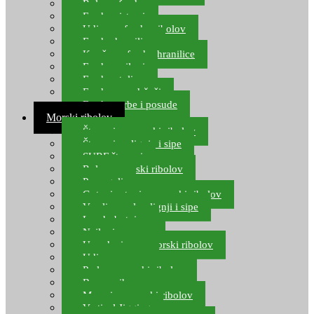
Role za feeder
Feeder sistemi
Udice za feeder ribolov
Feeder hranilice
Kopče za feeder hranilice
Feeder najloni
Feeder stolice
Feeder arm držači
Feeder torbe i posude
Morski ribolov
Štapovi za morski ribolov
Štapovi za lignje i sipe
SURF štapovi
Role za morski ribolov
Parangali
Gotovi setovi za morski ribolov
Varalice za lov lignji i sipe
Lov hobotnice
Najloni za more
Upredenice za morski ribolov
Udice za more
Perle za morski ribolov
Brum prihrana za more
Mamci za morski ribolov
Vertical Jigging