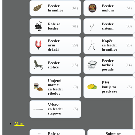
Feeder
Feeder
(61)
(51)
hranilice
najloni
Role za
Feeder
(41)
(30)
feeder
sistemi
Feeder
Kopče
arm
za feeder
(29)
(23)
držači
hranilice
Feeder
Feeder
torbe i
(15)
(14)
stolice
posude
Umjetni
EVA
mamci
kutije za
(9)
(6)
za feeder
predveze
ribolov
Vrhovi
za feeder
(6)
štapove
More
Role za
Spinning