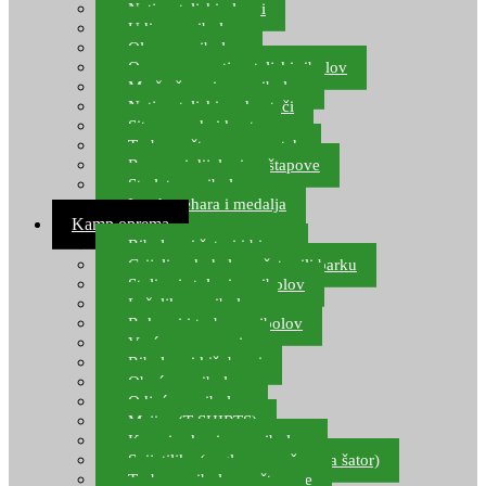
Natjecateljski plovci
Udice za ribolov
Olovo za ribolov
Oprema za natjecateljski ribolov
Mreže čuvarice za ribolov
Natjecateljski podmetači
Sito, posude i kante
Torbe za štapove – match
Rezervni dijelovi za štapove
Starlete za ribolov
Izrada pehara i medalja
Kamp oprema
Ribolovni šatori i bivvy
Grijalice, kuhala za šator ili barku
Stolice i stolovi za ribolov
Ležaljke za ribolov
Ruksaci i torbe za ribolov
Vreće za spavanje
Ribolovni kišobrani
Obuća za ribolov
Odjeća za ribolov
Majice (T-SHIRTS)
Kape i rukavice za ribolov
Svijetiljke (naglavne, ručne, za šator)
Torbe za ribolovne štapove