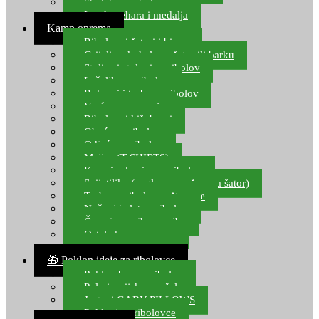
Starlete za ribolov
Izrada pehara i medalja
Kamp oprema
Ribolovni šatori i bivvy
Grijalice, kuhala za šator ili barku
Stolice i stolovi za ribolov
Ležaljke za ribolov
Ruksaci i torbe za ribolov
Vreće za spavanje
Ribolovni kišobrani
Obuća za ribolov
Odjeća za ribolov
Majice (T-SHIRTS)
Kape i rukavice za ribolov
Svijetiljke (naglavne, ručne, za šator)
Torbe za ribolovne štapove
Noževi i alat za ribolov
Čamci za prihranu ribe
Ostala kamp oprema
Dalekozori i optika
🎁 Poklon ideje za ribolovce
Poklon bon za ribolov
Polarizacijske naočale
Jastuci GABY PILLOWS
Pokloni za ribolovce