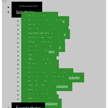
≡ IZBORNIK
Spin ribolov
Spinning štapovi
Spinning role za ribolov
Najloni za spinning
Upredenice za spinning
MADCAT Ribolov soma
Vobleri (Hard Lures)
Silikonci (Soft Lures)
Jig glave za silikonce
Leptiri za ribolov
Glavinjare
Žlice za ribolov
Sajlice za ribolov
Spinning setovi
Spinning kompleti varalica
Spinning udice, dvokuke, trokuke
Kopče, vrtilice i ringovi
Kliješta, škare za spinning
Ribolov pastrve
Spinning torbe
Mirisi za varalice
Plovci za predatore
Šaranski ribolov