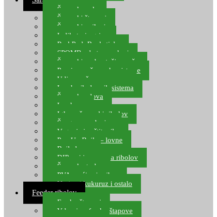
Šaranske role
Šaranski štapovi
Šaranski najloni
Indikatori ugriza
Rod Pod, Banksticks
SPOMB rakete, markeri
Šaranski podmetači, mreže
Pernice za šaranske sisteme
Udice za šarana, amura
Izrada ribolovnih sistema
Šaranska olova
Leadcore
Igle za šaranski ribolov
Špage, upredenice
Vaganje i zaštita ribe
Pop Up Boile – lovne
Boile lovne
DIP-ovi i arome za ribolov
Šaranske torbe
PVA vrećice i pribor
Umjetni kukuruz i ostalo
Feeder ribolov
Feeder štapovi
Vrhovi za feeder štapove