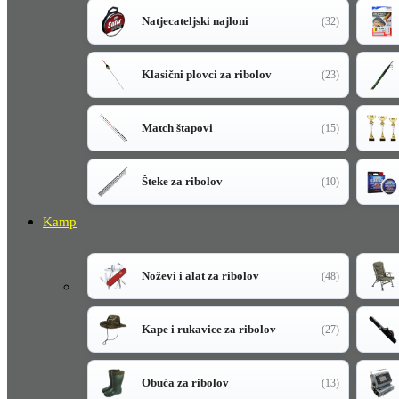
Natjecateljski najloni
(32)
Klasični plovci za ribolov
(23)
Match štapovi
(15)
Šteke za ribolov
(10)
Kamp
Noževi i alat za ribolov
(48)
Kape i rukavice za ribolov
(27)
Obuća za ribolov
(13)