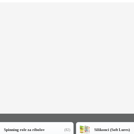
Spinning role za ribolov
Silikonci (Soft Lures)
(82)