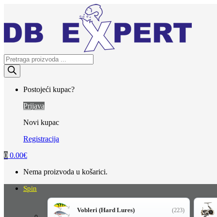
Skip
Skip
to
to
navigation
content
Products
search
Postojeći kupac?
Prijava
Novi kupac
Registracija
0
0.00
€
Nema proizvoda u košarici.
Spin
Vobleri (Hard Lures)
(223)