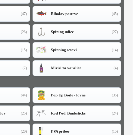
Ribolov pastrve
(47)
(45)
Spining udice
(28)
(27)
Spinning setovi
(15)
(14)
Mirisi za varalice
(7)
(4)
Pop Up Boile - lovne
(44)
(35)
olov
Rod Pod, Banksticks
(25)
(24)
PVA pribor
(20)
(15)