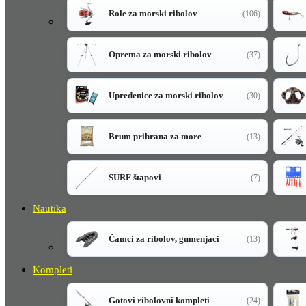
Role za morski ribolov
(106)
Oprema za morski ribolov
(37)
Upredenice za morski ribolov
(30)
Brum prihrana za more
(13)
SURF štapovi
(7)
Nautika
Čamci za ribolov, gumenjaci
(13)
Kompleti
Gotovi ribolovni kompleti
(24)