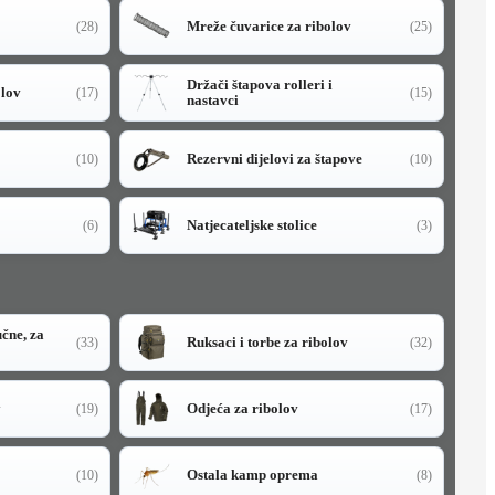
Mreže čuvarice za ribolov
(28)
(25)
Držači štapova rolleri i
olov
(17)
(15)
nastavci
Rezervni dijelovi za štapove
(10)
(10)
Natjecateljske stolice
(6)
(3)
učne, za
Ruksaci i torbe za ribolov
(33)
(32)
y
Odjeća za ribolov
(19)
(17)
Ostala kamp oprema
(10)
(8)