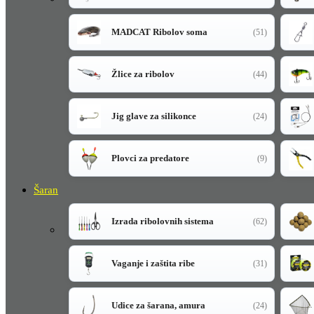
MADCAT Ribolov soma
(51)
Žlice za ribolov
(44)
Jig glave za silikonce
(24)
Plovci za predatore
(9)
Šaran
Izrada ribolovnih sistema
(62)
Vaganje i zaštita ribe
(31)
Udice za šarana, amura
(24)