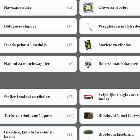
Navezane udice
Olovo za ribolov
(32)
Bolognese štapovi
Waggleri za match rib
(17)
Izrada pehara i medalja
Starlete za ribolov
(13)
Najloni za match/waggler
Role za match štapove
(6)
Svijetiljke (naglavne, r
Stolice i stolovi za ribolov
(35)
šator)
Torbe za ribolovne štapove
Ribolovni šatori i bivv
(26)
Grijalice, kuhala za šator ili
Ribolovni kišobrani
(11)
barku