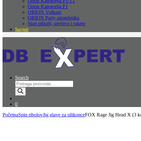
Orion Kategorija P1/T1
Orion Kategorija F1
ORION Vulkani
ORION Party pirotehnika
Start pištolji, streljivo i rakete
Savjeti
Search
Products
search
0
Početna
Spin ribolov
Jig glave za silikonce
FOX Rage Jig Head X (3 ko