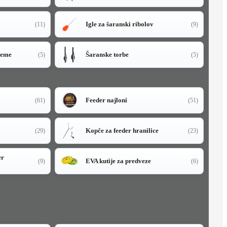
Igle za šaranski ribolov
(11)
(9)
teme
Šaranske torbe
(5)
(5)
Feeder najloni
(61)
(51)
Kopče za feeder hranilice
(29)
(23)
er
EVA kutije za predveze
(9)
(6)