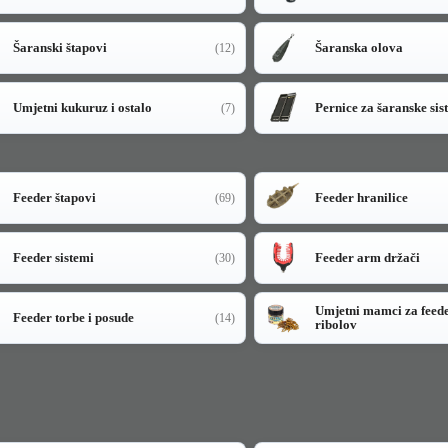
Šaranski štapovi
Šaranska olova
(12)
Umjetni kukuruz i ostalo
Pernice za šaranske sis
(7)
Feeder štapovi
Feeder hranilice
(69)
Feeder sistemi
Feeder arm držači
(30)
Umjetni mamci za feed
Feeder torbe i posude
(14)
ribolov