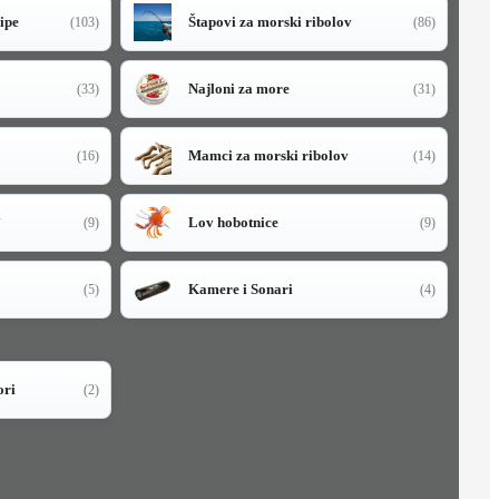
sipe
Štapovi za morski ribolov
(103)
(86)
Najloni za more
(33)
(31)
Mamci za morski ribolov
(16)
(14)
i
Lov hobotnice
(9)
(9)
Kamere i Sonari
(5)
(4)
ori
(2)