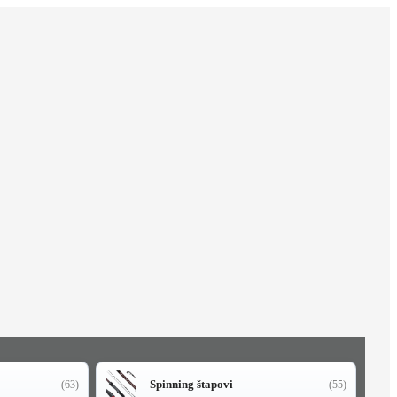
Spinning štapovi
(63)
(55)