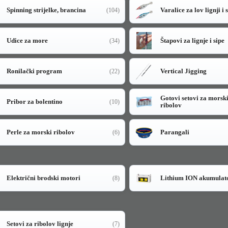
Spinning strijelke, brancina
Varalice za lov lignji i 
(104)
Udice za more
Štapovi za lignje i sipe
(34)
Ronilački program
Vertical Jigging
(22)
Gotovi setovi za morsk
Pribor za bolentino
(10)
ribolov
Perle za morski ribolov
Parangali
(6)
Električni brodski motori
Lithium ION akumulat
(8)
Setovi za ribolov lignje
(7)