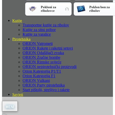
Pokloni za
Poklon bon za
(7)
ribolovce
ribolov
Kutije
Transportne kutije za ribolov
Kutije za sitni pribor
Kutije za varalice
Pirotehnika
ORION Vatrometi
ORION Rakete i raketni setovi
ORION Odašiljači zvuka
ORION Zračne bombe
ORION Rimske svijeće
ORION nepirotehnički proizvodi
Orion Kategorija P1/T1
Orion Kategorija F1
ORION Vulkani
ORION Party pirotehnika
Start pištolji, streljivo i rakete
Savjeti