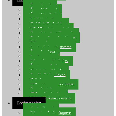
Šaranske role
Šaranski štapovi
Šaranski najloni
Indikatori ugriza
Rod Pod, Banksticks
SPOMB rakete, markeri
Šaranski podmetači, mreže
Pernice za šaranske sisteme
Udice za šarana, amura
Izrada ribolovnih sistema
Šaranska olova
Leadcore
Igle za šaranski ribolov
Špage, upredenice
Vaganje i zaštita ribe
Pop Up Boile – lovne
Boile lovne
DIP-ovi i arome za ribolov
Šaranske torbe
PVA vrećice i pribor
Umjetni kukuruz i ostalo
Feeder ribolov
Feeder štapovi
Vrhovi za feeder štapove