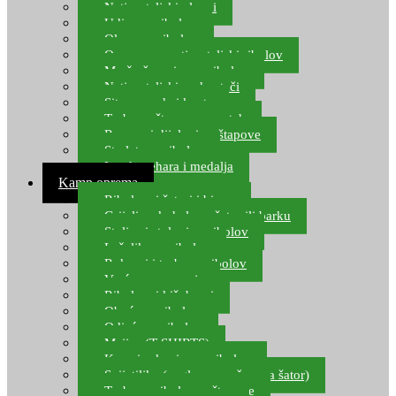
Natjecateljski plovci
Udice za ribolov
Olovo za ribolov
Oprema za natjecateljski ribolov
Mreže čuvarice za ribolov
Natjecateljski podmetači
Sito, posude i kante
Torbe za štapove – match
Rezervni dijelovi za štapove
Starlete za ribolov
Izrada pehara i medalja
Kamp oprema
Ribolovni šatori i bivvy
Grijalice, kuhala za šator ili barku
Stolice i stolovi za ribolov
Ležaljke za ribolov
Ruksaci i torbe za ribolov
Vreće za spavanje
Ribolovni kišobrani
Obuća za ribolov
Odjeća za ribolov
Majice (T-SHIRTS)
Kape i rukavice za ribolov
Svijetiljke (naglavne, ručne, za šator)
Torbe za ribolovne štapove