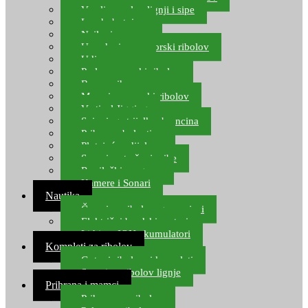
Varalice za lov lignji i sipe
Lov hobotnice
Najloni za more
Upredenice za morski ribolov
Udice za more
Perle za morski ribolov
Brum prihrana za more
Mamci za morski ribolov
Vertical Jigging
Spinning strijelke, brancina
Pribor za bolentino
Plutajuća odijela
Sonari za traženje ribe
Ronilački program
Kamere i Sonari
Nautika
Čamci za ribolov, gumenjaci
Električni brodski motori
Lithium ION akumulatori
Kompleti za ribolov
Gotovi ribolovni kompleti
Setovi za ribolov lignje
Prihrana i mamci
Prihrana za ribolov