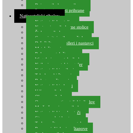
Boje za ribolovnu prihranu
Provjereni recepti prihrane
Natjecateljski ribolov
Natjecateljske stolice
Nastavci za ribolovne stolice
Šteke za ribolov
Gume i sitni pribor za šteku
Držači štapova rolleri i nastavci
Match štapovi
Role za match štapove
Waggleri za match ribolov
Najloni za match/waggler
Natjecateljski najloni
Teleskopski štapovi
Bolognese štapovi
Natjecateljski plovci
Udice za ribolov
Olovo za ribolov
Oprema za natjecateljski ribolov
Mreže čuvarice za ribolov
Natjecateljski podmetači
Sito, posude i kante
Torbe za štapove – match
Rezervni dijelovi za štapove