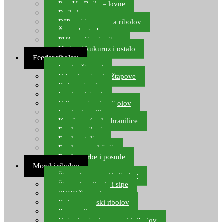
Pop Up Boile – lovne
Boile lovne
DIP-ovi i arome za ribolov
Šaranske torbe
PVA vrećice i pribor
Umjetni kukuruz i ostalo
Feeder ribolov
Feeder štapovi
Vrhovi za feeder štapove
Role za feeder
Feeder sistemi
Udice za feeder ribolov
Feeder hranilice
Kopče za feeder hranilice
Feeder najloni
Feeder stolice
Feeder arm držači
Feeder torbe i posude
Morski ribolov
Štapovi za morski ribolov
Štapovi za lignje i sipe
SURF štapovi
Role za morski ribolov
Parangali
Gotovi setovi za morski ribolov