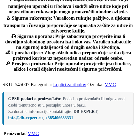
namijenjen uporabi u ribolovu i sadrži oštre udice koje pri
nepravilnom rukovanju mogu prouzročiti ubodne ozljede.
🪝
Sigurno rukovanje:
Varalicom rukujte pažljivo, a tijekom
transporta i čuvanja preporučuje se uporaba zaštite za udice ili
zatvorene kutije.
🎣
Sigurna uporaba:
Prije zabacivanja provjerite ima li
dovoljno slobodnog prostora iza i oko vas. Varalicu zabacujte
na sigurnoj udaljenosti od drugih osoba i životinja.
👶
Uporaba djece:
Zbog oštrih udica preporučuje se da djeca
proizvod koriste uz neposredan nadzor odrasle osobe.
🔎
Provjera proizvoda:
Prije uporabe provjerite jesu li udice,
alkice i ostali dijelovi neoštećeni i sigurno pričvršćeni.
SKU:
545007
Kategorija:
Leptiri za ribolov
Oznaka:
VMC
GPSR podaci o proizvođaču:
Podaci o proizvođaču ili odgovornoj
osobi trenutačno su u postupku unosa u bazu.
Za dodatne informacije kontaktirajte:
DB EXPERT
,
info@db-expert.eu
,
+385406633331
Proizvođač
VMC