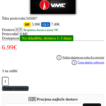
Šifra proizvoda
:
545007
5.99€
7.49€
HP
GLS
Dostava
:
🇭🇷
Besplatna dostava iznad 70€
Proizvođač
:
VMC
Dostupnost
:
Na skladištu, dostava 1–3 dana
6.99
€
i
Načini plaćanja na webu ili u trgovini
i
Česta pitanja i odgovori
3 na zalihi
VMC
Moontail
Jig
Dodaj u košaricu
2/0
3.5g
🇭🇷 Procjena najbrže dostave
FireTiger
quantity