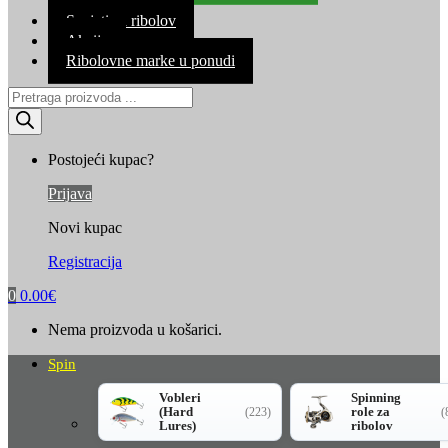
Kontakt
Savjeti za ribolov
Akcija
Ribolovne marke u ponudi
Products
search
Postojeći kupac?
Prijava
Novi kupac
Registracija
0
0.00
€
Nema proizvoda u košarici.
Spin
Vobleri
Spinning
(Hard
role za
(223)
(
Lures)
ribolov