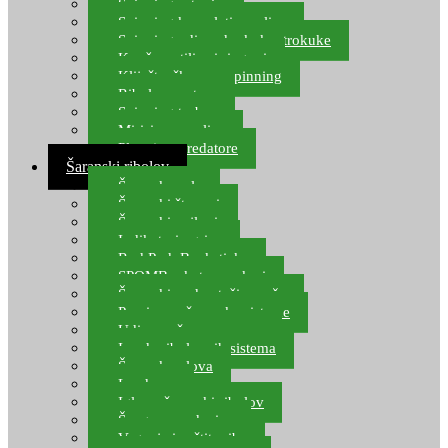
Spinning setovi
Spinning kompleti varalica
Spinning udice, dvokuke, trokuke
Kopče, vrtilice i ringovi
Kliješta, škare za spinning
Ribolov pastrve
Spinning torbe
Mirisi za varalice
Plovci za predatore
Šaranski ribolov
Šaranske role
Šaranski štapovi
Šaranski najloni
Indikatori ugriza
Rod Pod, Banksticks
SPOMB rakete, markeri
Šaranski podmetači, mreže
Pernice za šaranske sisteme
Udice za šarana, amura
Izrada ribolovnih sistema
Šaranska olova
Leadcore
Igle za šaranski ribolov
Špage, upredenice
Vaganje i zaštita ribe