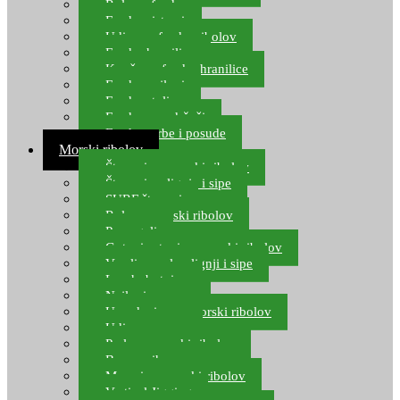
Role za feeder
Feeder sistemi
Udice za feeder ribolov
Feeder hranilice
Kopče za feeder hranilice
Feeder najloni
Feeder stolice
Feeder arm držači
Feeder torbe i posude
Morski ribolov
Štapovi za morski ribolov
Štapovi za lignje i sipe
SURF štapovi
Role za morski ribolov
Parangali
Gotovi setovi za morski ribolov
Varalice za lov lignji i sipe
Lov hobotnice
Najloni za more
Upredenice za morski ribolov
Udice za more
Perle za morski ribolov
Brum prihrana za more
Mamci za morski ribolov
Vertical Jigging