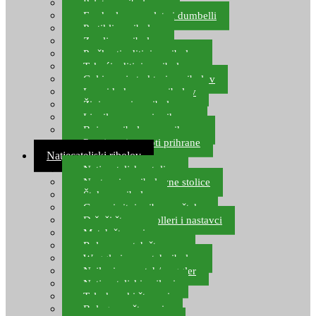
Pelete za ribolov
Feeder lovne pelete i dumbelli
Partikli za ribolov
Zemlja za ribolov
Praškasti aditivi za ribolov
Tekući aditivi za ribolov
Gel i sprej atraktori za ribolov
Lovni kukuruz za ribolov
Živi mamci za ribolov
Ljepilo za crve i prihranu
Boje za ribolovnu prihranu
Provjereni recepti prihrane
Natjecateljski ribolov
Natjecateljske stolice
Nastavci za ribolovne stolice
Šteke za ribolov
Gume i sitni pribor za šteku
Držači štapova rolleri i nastavci
Match štapovi
Role za match štapove
Waggleri za match ribolov
Najloni za match/waggler
Natjecateljski najloni
Teleskopski štapovi
Bolognese štapovi