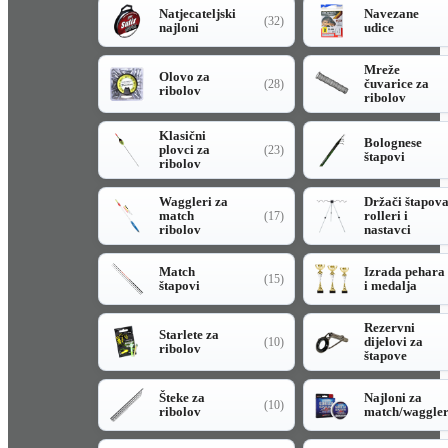
Natjecateljski
Navezane
(32)
najloni
udice
Mreže
Olovo za
čuvarice za
(28)
ribolov
ribolov
Klasični
Bolognese
plovci za
(23)
štapovi
ribolov
Waggleri za
Držači štapov
match
rolleri i
(17)
ribolov
nastavci
Match
Izrada pehara
(15)
štapovi
i medalja
Rezervni
Starlete za
dijelovi za
(10)
ribolov
štapove
Šteke za
Najloni za
(10)
ribolov
match/waggle