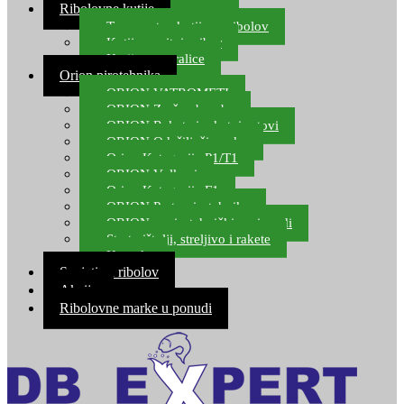
Ribolovne kutije
Transportne kutije za ribolov
Kutije za sitni pribor
Kutije za varalice
Orion pirotehnika
ORION VATROMETI
ORION Zračne bombe
ORION Rakete i raketni setovi
ORION Odašiljači zvuka
Orion Kategorija P1/T1
ORION Vulkani
Orion Kategorija F1
ORION Party pirotehnika
ORION nepirotehnički proizvodi
Start pištolji, streljivo i rakete
Kontakt
Savjeti za ribolov
Akcija
Ribolovne marke u ponudi