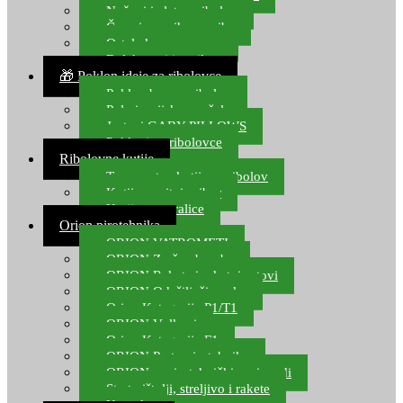
Noževi i alat za ribolov
Čamci za prihranu ribe
Ostala kamp oprema
Dalekozori i optika
🎁 Poklon ideje za ribolovce
Poklon bon za ribolov
Polarizacijske naočale
Jastuci GABY PILLOWS
Pokloni za ribolovce
Ribolovne kutije
Transportne kutije za ribolov
Kutije za sitni pribor
Kutije za varalice
Orion pirotehnika
ORION VATROMETI
ORION Zračne bombe
ORION Rakete i raketni setovi
ORION Odašiljači zvuka
Orion Kategorija P1/T1
ORION Vulkani
Orion Kategorija F1
ORION Party pirotehnika
ORION nepirotehnički proizvodi
Start pištolji, streljivo i rakete