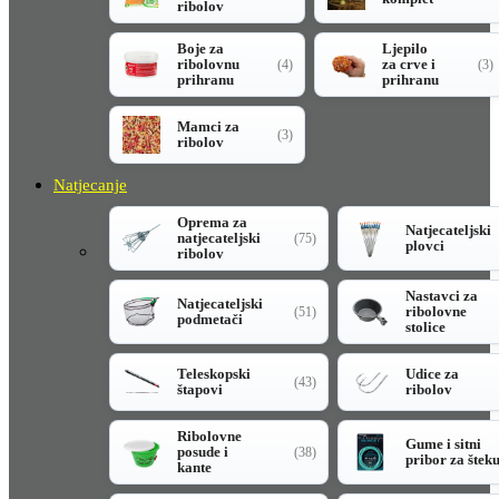
ribolov
Boje za
Ljepilo
ribolovnu
za crve i
(4)
(3)
prihranu
prihranu
Mamci za
(3)
ribolov
Natjecanje
Oprema za
Natjecateljski
natjecateljski
(75)
plovci
ribolov
Nastavci za
Natjecateljski
ribolovne
(51)
podmetači
stolice
Teleskopski
Udice za
(43)
štapovi
ribolov
Ribolovne
Gume i sitni
posude i
(38)
pribor za štek
kante