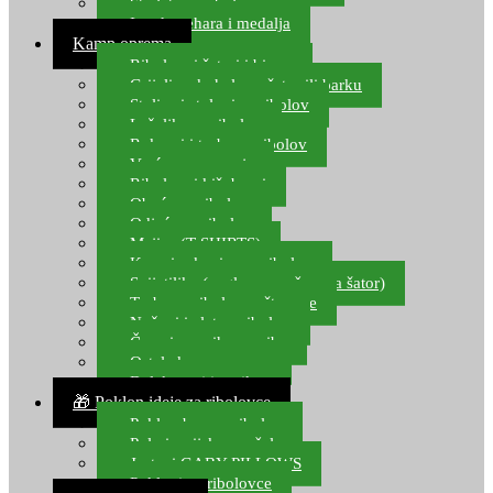
Starlete za ribolov
Izrada pehara i medalja
Kamp oprema
Ribolovni šatori i bivvy
Grijalice, kuhala za šator ili barku
Stolice i stolovi za ribolov
Ležaljke za ribolov
Ruksaci i torbe za ribolov
Vreće za spavanje
Ribolovni kišobrani
Obuća za ribolov
Odjeća za ribolov
Majice (T-SHIRTS)
Kape i rukavice za ribolov
Svijetiljke (naglavne, ručne, za šator)
Torbe za ribolovne štapove
Noževi i alat za ribolov
Čamci za prihranu ribe
Ostala kamp oprema
Dalekozori i optika
🎁 Poklon ideje za ribolovce
Poklon bon za ribolov
Polarizacijske naočale
Jastuci GABY PILLOWS
Pokloni za ribolovce