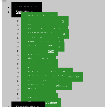
≡ IZBORNIK
Spin ribolov
Spinning štapovi
Spinning role za ribolov
Najloni za spinning
Upredenice za spinning
MADCAT Ribolov soma
Vobleri (Hard Lures)
Silikonci (Soft Lures)
Jig glave za silikonce
Leptiri za ribolov
Glavinjare
Žlice za ribolov
Sajlice za ribolov
Spinning setovi
Spinning kompleti varalica
Spinning udice, dvokuke, trokuke
Kopče, vrtilice i ringovi
Kliješta, škare za spinning
Ribolov pastrve
Spinning torbe
Mirisi za varalice
Plovci za predatore
Šaranski ribolov