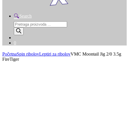
Search
Products
search
0
Početna
Spin ribolov
Leptiri za ribolov
VMC Moontail Jig 2/0 3.5g
FireTiger