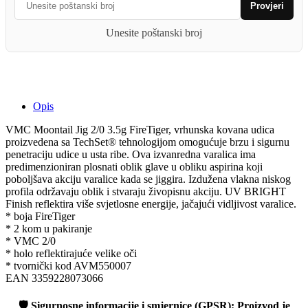
Provjeri
Unesite poštanski broj
Opis
VMC Moontail Jig 2/0 3.5g FireTiger, vrhunska kovana udica
proizvedena sa TechSet® tehnologijom omogućuje brzu i sigurnu
penetraciju udice u usta ribe. Ova izvanredna varalica ima
predimenzioniran plosnati oblik glave u obliku aspirina koji
poboljšava akciju varalice kada se jiggira. Izdužena vlakna niskog
profila održavaju oblik i stvaraju živopisnu akciju. UV BRIGHT
Finish reflektira više svjetlosne energije, jačajući vidljivost varalice.
* boja FireTiger
* 2 kom u pakiranje
* VMC 2/0
* holo reflektirajuće velike oči
* tvornički kod AVM550007
EAN 3359228073066
🛡️
Sigurnosne informacije i smjernice (GPSR):
Proizvod je