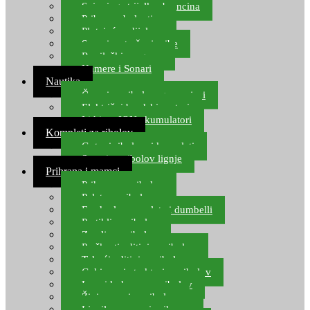
Spinning strijelke, brancina
Pribor za bolentino
Plutajuća odijela
Sonari za traženje ribe
Ronilački program
Kamere i Sonari
Nautika
Čamci za ribolov, gumenjaci
Električni brodski motori
Lithium ION akumulatori
Kompleti za ribolov
Gotovi ribolovni kompleti
Setovi za ribolov lignje
Prihrana i mamci
Prihrana za ribolov
Pelete za ribolov
Feeder lovne pelete i dumbelli
Partikli za ribolov
Zemlja za ribolov
Praškasti aditivi za ribolov
Tekući aditivi za ribolov
Gel i sprej atraktori za ribolov
Lovni kukuruz za ribolov
Živi mamci za ribolov
Ljepilo za crve i prihranu