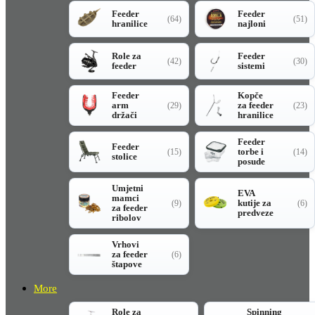
Feeder
Feeder
(64)
(51)
hranilice
najloni
Role za
Feeder
(42)
(30)
feeder
sistemi
Feeder
Kopče
arm
za feeder
(29)
(23)
držači
hranilice
Feeder
Feeder
torbe i
(15)
(14)
stolice
posude
Umjetni
EVA
mamci
kutije za
(9)
(6)
za feeder
predveze
ribolov
Vrhovi
za feeder
(6)
štapove
More
Role za
Spinning