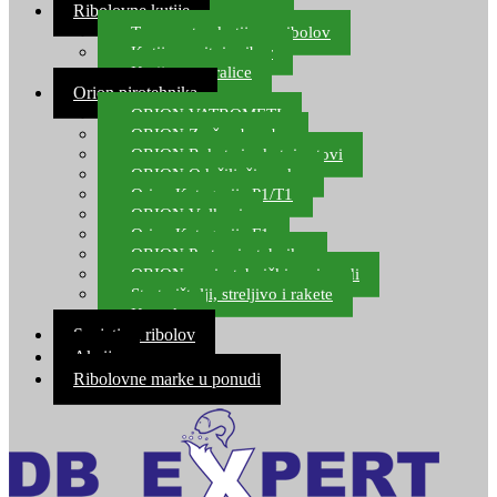
Ribolovne kutije
Transportne kutije za ribolov
Kutije za sitni pribor
Kutije za varalice
Orion pirotehnika
ORION VATROMETI
ORION Zračne bombe
ORION Rakete i raketni setovi
ORION Odašiljači zvuka
Orion Kategorija P1/T1
ORION Vulkani
Orion Kategorija F1
ORION Party pirotehnika
ORION nepirotehnički proizvodi
Start pištolji, streljivo i rakete
Kontakt
Savjeti za ribolov
Akcija
Ribolovne marke u ponudi