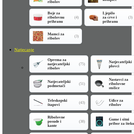
ribolov
Boje za
Ljepilo
ribolovnu
za crve i
(4)
(3)
prihranu
prihranu
Mamci za
(3)
ribolov
Natjecanje
Oprema za
Natjecateljski
natjecateljski
(75)
plovci
ribolov
Nastavci za
Natjecateljski
ribolovne
(51)
podmetači
stolice
Teleskopski
Udice za
(43)
štapovi
ribolov
Ribolovne
Gume i sitni
posude i
(38)
pribor za štek
kante