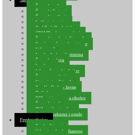
Šaranske role
Šaranski štapovi
Šaranski najloni
Indikatori ugriza
Rod Pod, Banksticks
SPOMB rakete, markeri
Šaranski podmetači, mreže
Pernice za šaranske sisteme
Udice za šarana, amura
Izrada ribolovnih sistema
Šaranska olova
Leadcore
Igle za šaranski ribolov
Špage, upredenice
Vaganje i zaštita ribe
Pop Up Boile – lovne
Boile lovne
DIP-ovi i arome za ribolov
Šaranske torbe
PVA vrećice i pribor
Umjetni kukuruz i ostalo
Feeder ribolov
Feeder štapovi
Vrhovi za feeder štapove