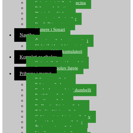
Spinning strijelke, brancina
Pribor za bolentino
Plutajuća odijela
Sonari za traženje ribe
Ronilački program
Kamere i Sonari
Nautika
Čamci za ribolov, gumenjaci
Električni brodski motori
Lithium ION akumulatori
Kompleti za ribolov
Gotovi ribolovni kompleti
Setovi za ribolov lignje
Prihrana i mamci
Prihrana za ribolov
Pelete za ribolov
Feeder lovne pelete i dumbelli
Partikli za ribolov
Zemlja za ribolov
Praškasti aditivi za ribolov
Tekući aditivi za ribolov
Gel i sprej atraktori za ribolov
Lovni kukuruz za ribolov
Živi mamci za ribolov
Ljepilo za crve i prihranu