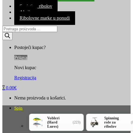
Kontakt
Savjeti za ribolov
Akcija
Ribolovne marke u ponudi
Products
search
Postojeći kupac?
Prijava
Novi kupac
Registracija
0
0.00
€
Nema proizvoda u košarici.
Spin
Vobleri
Spinning
(Hard
role za
(223)
(
Lures)
ribolov