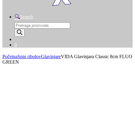
Search
Products
search
0
Početna
Spin ribolov
Glavinjare
VIDA Glavinjara Classic 8cm FLUO
GREEN