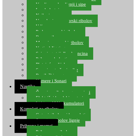
Varalice za lov lignji i sipe
Lov hobotnice
Najloni za more
Upredenice za morski ribolov
Udice za more
Perle za morski ribolov
Brum prihrana za more
Mamci za morski ribolov
Vertical Jigging
Spinning strijelke, brancina
Pribor za bolentino
Plutajuća odijela
Sonari za traženje ribe
Ronilački program
Kamere i Sonari
Nautika
Čamci za ribolov, gumenjaci
Električni brodski motori
Lithium ION akumulatori
Kompleti za ribolov
Gotovi ribolovni kompleti
Setovi za ribolov lignje
Prihrana i mamci
Prihrana za ribolov