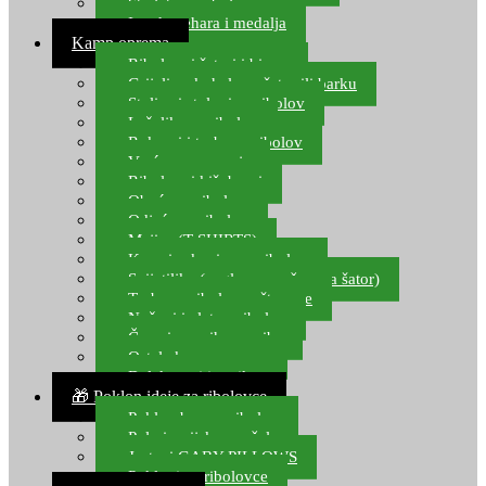
Starlete za ribolov
Izrada pehara i medalja
Kamp oprema
Ribolovni šatori i bivvy
Grijalice, kuhala za šator ili barku
Stolice i stolovi za ribolov
Ležaljke za ribolov
Ruksaci i torbe za ribolov
Vreće za spavanje
Ribolovni kišobrani
Obuća za ribolov
Odjeća za ribolov
Majice (T-SHIRTS)
Kape i rukavice za ribolov
Svijetiljke (naglavne, ručne, za šator)
Torbe za ribolovne štapove
Noževi i alat za ribolov
Čamci za prihranu ribe
Ostala kamp oprema
Dalekozori i optika
🎁 Poklon ideje za ribolovce
Poklon bon za ribolov
Polarizacijske naočale
Jastuci GABY PILLOWS
Pokloni za ribolovce