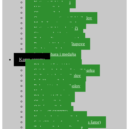
Natjecateljski plovci
Udice za ribolov
Olovo za ribolov
Oprema za natjecateljski ribolov
Mreže čuvarice za ribolov
Natjecateljski podmetači
Sito, posude i kante
Torbe za štapove – match
Rezervni dijelovi za štapove
Starlete za ribolov
Izrada pehara i medalja
Kamp oprema
Ribolovni šatori i bivvy
Grijalice, kuhala za šator ili barku
Stolice i stolovi za ribolov
Ležaljke za ribolov
Ruksaci i torbe za ribolov
Vreće za spavanje
Ribolovni kišobrani
Obuća za ribolov
Odjeća za ribolov
Majice (T-SHIRTS)
Kape i rukavice za ribolov
Svijetiljke (naglavne, ručne, za šator)
Torbe za ribolovne štapove