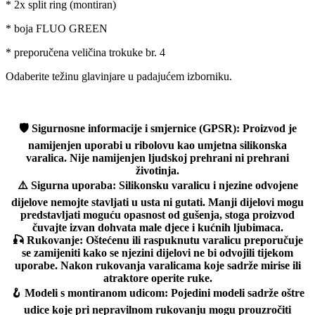
* 2x split ring (montiran)
* boja FLUO GREEN
* preporučena veličina trokuke br. 4
Odaberite težinu glavinjare u padajućem izborniku.
🛡️
Sigurnosne informacije i smjernice (GPSR):
Proizvod je
namijenjen uporabi u ribolovu kao umjetna silikonska
varalica. Nije namijenjen ljudskoj prehrani ni prehrani
životinja.
⚠️
Sigurna uporaba:
Silikonsku varalicu i njezine odvojene
dijelove nemojte stavljati u usta ni gutati. Manji dijelovi mogu
predstavljati moguću opasnost od gušenja, stoga proizvod
čuvajte izvan dohvata male djece i kućnih ljubimaca.
🎣
Rukovanje:
Oštećenu ili raspuknutu varalicu preporučuje
se zamijeniti kako se njezini dijelovi ne bi odvojili tijekom
uporabe. Nakon rukovanja varalicama koje sadrže mirise ili
atraktore operite ruke.
🪝
Modeli s montiranom udicom:
Pojedini modeli sadrže oštre
udice koje pri nepravilnom rukovanju mogu prouzročiti