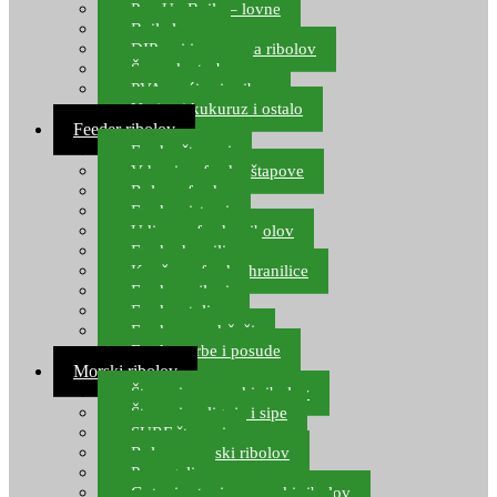
Pop Up Boile – lovne
Boile lovne
DIP-ovi i arome za ribolov
Šaranske torbe
PVA vrećice i pribor
Umjetni kukuruz i ostalo
Feeder ribolov
Feeder štapovi
Vrhovi za feeder štapove
Role za feeder
Feeder sistemi
Udice za feeder ribolov
Feeder hranilice
Kopče za feeder hranilice
Feeder najloni
Feeder stolice
Feeder arm držači
Feeder torbe i posude
Morski ribolov
Štapovi za morski ribolov
Štapovi za lignje i sipe
SURF štapovi
Role za morski ribolov
Parangali
Gotovi setovi za morski ribolov