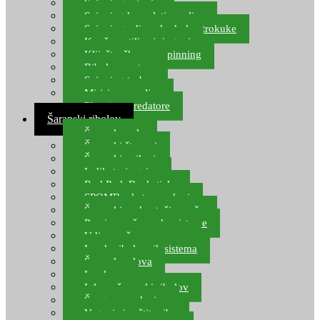
Spinning setovi
Spinning kompleti varalica
Spinning udice, dvokuke, trokuke
Kopče, vrtilice i ringovi
Kliješta, škare za spinning
Ribolov pastrve
Spinning torbe
Mirisi za varalice
Plovci za predatore
Šaranski ribolov
Šaranske role
Šaranski štapovi
Šaranski najloni
Indikatori ugriza
Rod Pod, Banksticks
SPOMB rakete, markeri
Šaranski podmetači, mreže
Pernice za šaranske sisteme
Udice za šarana, amura
Izrada ribolovnih sistema
Šaranska olova
Leadcore
Igle za šaranski ribolov
Špage, upredenice
Vaganje i zaštita ribe