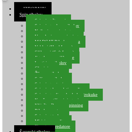
≡ IZBORNIK
Spin ribolov
Spinning štapovi
Spinning role za ribolov
Najloni za spinning
Upredenice za spinning
MADCAT Ribolov soma
Vobleri (Hard Lures)
Silikonci (Soft Lures)
Jig glave za silikonce
Leptiri za ribolov
Glavinjare
Žlice za ribolov
Sajlice za ribolov
Spinning setovi
Spinning kompleti varalica
Spinning udice, dvokuke, trokuke
Kopče, vrtilice i ringovi
Kliješta, škare za spinning
Ribolov pastrve
Spinning torbe
Mirisi za varalice
Plovci za predatore
Šaranski ribolov