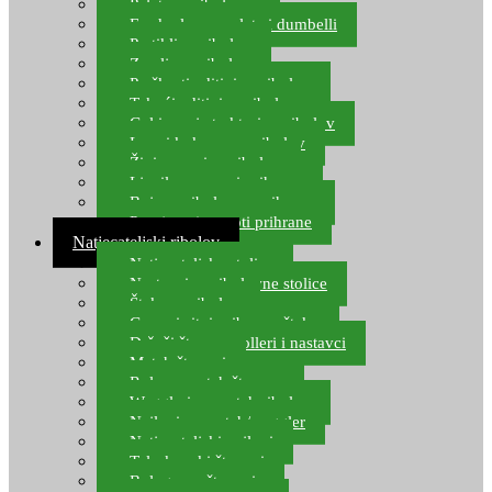
Pelete za ribolov
Feeder lovne pelete i dumbelli
Partikli za ribolov
Zemlja za ribolov
Praškasti aditivi za ribolov
Tekući aditivi za ribolov
Gel i sprej atraktori za ribolov
Lovni kukuruz za ribolov
Živi mamci za ribolov
Ljepilo za crve i prihranu
Boje za ribolovnu prihranu
Provjereni recepti prihrane
Natjecateljski ribolov
Natjecateljske stolice
Nastavci za ribolovne stolice
Šteke za ribolov
Gume i sitni pribor za šteku
Držači štapova rolleri i nastavci
Match štapovi
Role za match štapove
Waggleri za match ribolov
Najloni za match/waggler
Natjecateljski najloni
Teleskopski štapovi
Bolognese štapovi