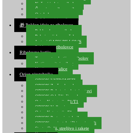
Noževi i alat za ribolov
Čamci za prihranu ribe
Ostala kamp oprema
Dalekozori i optika
🎁 Poklon ideje za ribolovce
Poklon bon za ribolov
Polarizacijske naočale
Jastuci GABY PILLOWS
Pokloni za ribolovce
Ribolovne kutije
Transportne kutije za ribolov
Kutije za sitni pribor
Kutije za varalice
Orion pirotehnika
ORION VATROMETI
ORION Zračne bombe
ORION Rakete i raketni setovi
ORION Odašiljači zvuka
Orion Kategorija P1/T1
ORION Vulkani
Orion Kategorija F1
ORION Party pirotehnika
ORION nepirotehnički proizvodi
Start pištolji, streljivo i rakete