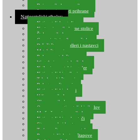
Boje za ribolovnu prihranu
Provjereni recepti prihrane
Natjecateljski ribolov
Natjecateljske stolice
Nastavci za ribolovne stolice
Šteke za ribolov
Gume i sitni pribor za šteku
Držači štapova rolleri i nastavci
Match štapovi
Role za match štapove
Waggleri za match ribolov
Najloni za match/waggler
Natjecateljski najloni
Teleskopski štapovi
Bolognese štapovi
Natjecateljski plovci
Udice za ribolov
Olovo za ribolov
Oprema za natjecateljski ribolov
Mreže čuvarice za ribolov
Natjecateljski podmetači
Sito, posude i kante
Torbe za štapove – match
Rezervni dijelovi za štapove