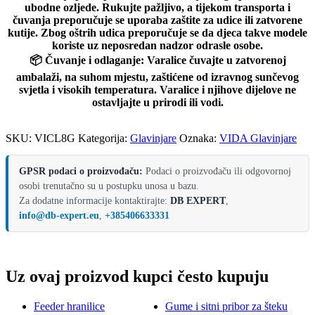
ubodne ozljede. Rukujte pažljivo, a tijekom transporta i
čuvanja preporučuje se uporaba zaštite za udice ili zatvorene
kutije. Zbog oštrih udica preporučuje se da djeca takve modele
koriste uz neposredan nadzor odrasle osobe.
📦
Čuvanje i odlaganje:
Varalice čuvajte u zatvorenoj
ambalaži, na suhom mjestu, zaštićene od izravnog sunčevog
svjetla i visokih temperatura. Varalice i njihove dijelove ne
ostavljajte u prirodi ili vodi.
SKU:
VICL8G
Kategorija:
Glavinjare
Oznaka:
VIDA Glavinjare
GPSR podaci o proizvođaču:
Podaci o proizvođaču ili odgovornoj
osobi trenutačno su u postupku unosa u bazu.
Za dodatne informacije kontaktirajte:
DB EXPERT
,
info@db-expert.eu
,
+385406633331
Uz ovaj proizvod kupci često kupuju
Feeder hranilice
Gume i sitni pribor za šteku