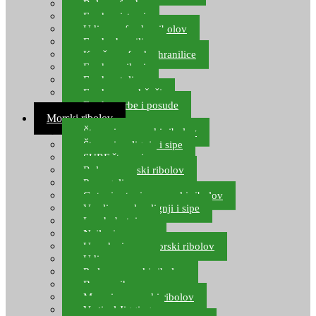
Role za feeder
Feeder sistemi
Udice za feeder ribolov
Feeder hranilice
Kopče za feeder hranilice
Feeder najloni
Feeder stolice
Feeder arm držači
Feeder torbe i posude
Morski ribolov
Štapovi za morski ribolov
Štapovi za lignje i sipe
SURF štapovi
Role za morski ribolov
Parangali
Gotovi setovi za morski ribolov
Varalice za lov lignji i sipe
Lov hobotnice
Najloni za more
Upredenice za morski ribolov
Udice za more
Perle za morski ribolov
Brum prihrana za more
Mamci za morski ribolov
Vertical Jigging