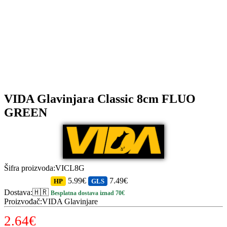
VIDA Glavinjara Classic 8cm FLUO
GREEN
Šifra proizvoda
:
VICL8G
5.99€
7.49€
HP
GLS
Dostava
:
🇭🇷
Besplatna dostava iznad 70€
Proizvođač
:
VIDA Glavinjare
2.64
€