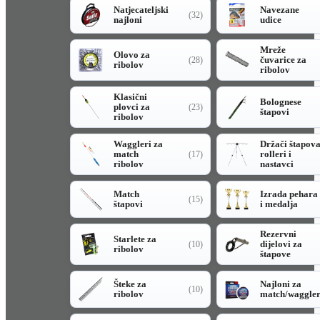
Natjecateljski
Navezane
(32)
najloni
udice
Mreže
Olovo za
čuvarice za
(28)
ribolov
ribolov
Klasični
Bolognese
plovci za
(23)
štapovi
ribolov
Waggleri za
Držači štapov
match
rolleri i
(17)
ribolov
nastavci
Match
Izrada pehara
(15)
štapovi
i medalja
Rezervni
Starlete za
dijelovi za
(10)
ribolov
štapove
Šteke za
Najloni za
(10)
ribolov
match/waggle