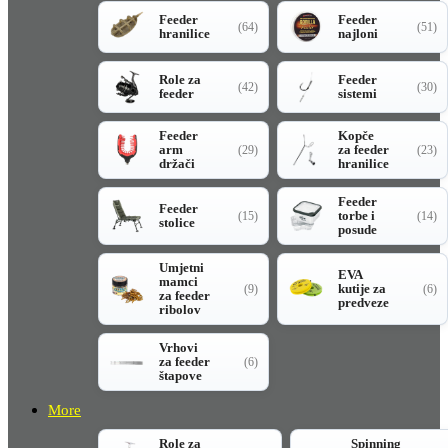
Feeder
Feeder
(64)
(51)
hranilice
najloni
Role za
Feeder
(42)
(30)
feeder
sistemi
Feeder
Kopče
arm
za feeder
(29)
(23)
držači
hranilice
Feeder
Feeder
torbe i
(15)
(14)
stolice
posude
Umjetni
EVA
mamci
kutije za
(9)
(6)
za feeder
predveze
ribolov
Vrhovi
za feeder
(6)
štapove
More
Role za
Spinning