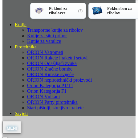
Pokloni za
Poklon bon za
(7)
ribolovce
ribolov
Kutije
Transportne kutije za ribolov
Kutije za sitni pribor
Kutije za varalice
Pirotehnika
ORION Vatrometi
ORION Rakete i raketni setovi
ORION Odašiljači zvuka
ORION Zračne bombe
ORION Rimske svijeće
ORION nepirotehnički proizvodi
Orion Kategorija P1/T1
Orion Kategorija F1
ORION Vulkani
ORION Party pirotehnika
Start pištolji, streljivo i rakete
Savjeti