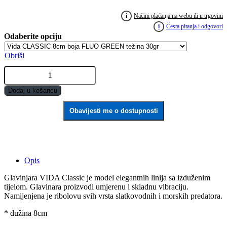
i
Načini plaćanja na webu ili u trgovini
i
Česta pitanja i odgovori
Obriši
VIDA
Glavinjara
Classic
Dodaj u košaricu
8cm
FLUO
Obavijesti me o dostupnosti
GREEN
quantity
Opis
Glavinjara VIDA Classic je model elegantnih linija sa izduženim
tijelom. Glavinara proizvodi umjerenu i skladnu vibraciju.
Namijenjena je ribolovu svih vrsta slatkovodnih i morskih predatora.
* dužina 8cm