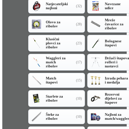
Natjecateljski
Navezane
(32)
najloni
udice
Mreže
Olovo za
čuvarice za
(28)
ribolov
ribolov
Klasični
Bolognese
plovci za
(23)
štapovi
ribolov
Waggleri za
Držači štapov
match
rolleri i
(17)
ribolov
nastavci
Match
Izrada pehara
(15)
štapovi
i medalja
Rezervni
Starlete za
dijelovi za
(10)
ribolov
štapove
Šteke za
Najloni za
(10)
ribolov
match/waggle