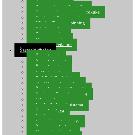
Spinning setovi
Spinning kompleti varalica
Spinning udice, dvokuke, trokuke
Kopče, vrtilice i ringovi
Kliješta, škare za spinning
Ribolov pastrve
Spinning torbe
Mirisi za varalice
Plovci za predatore
Šaranski ribolov
Šaranske role
Šaranski štapovi
Šaranski najloni
Indikatori ugriza
Rod Pod, Banksticks
SPOMB rakete, markeri
Šaranski podmetači, mreže
Pernice za šaranske sisteme
Udice za šarana, amura
Izrada ribolovnih sistema
Šaranska olova
Leadcore
Igle za šaranski ribolov
Špage, upredenice
Vaganje i zaštita ribe