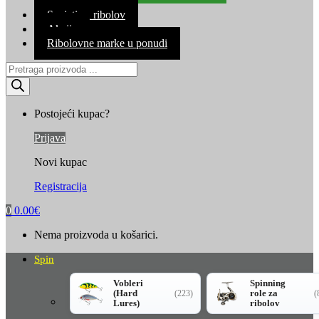
Kontakt
Savjeti za ribolov
Akcija
Ribolovne marke u ponudi
Products
search
Postojeći kupac?
Prijava
Novi kupac
Registracija
0
0.00
€
Nema proizvoda u košarici.
Spin
Vobleri
Spinning
(Hard
role za
(223)
(
Lures)
ribolov