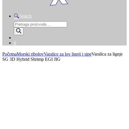
Search
Products
search
0
Početna
Morski ribolov
Varalice za lov lignji i sipe
Varalica za lignje
SG 3D Hybrid Shrimp EGI JIG