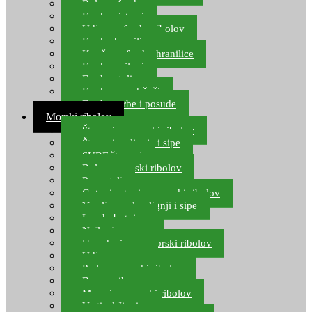
Role za feeder
Feeder sistemi
Udice za feeder ribolov
Feeder hranilice
Kopče za feeder hranilice
Feeder najloni
Feeder stolice
Feeder arm držači
Feeder torbe i posude
Morski ribolov
Štapovi za morski ribolov
Štapovi za lignje i sipe
SURF štapovi
Role za morski ribolov
Parangali
Gotovi setovi za morski ribolov
Varalice za lov lignji i sipe
Lov hobotnice
Najloni za more
Upredenice za morski ribolov
Udice za more
Perle za morski ribolov
Brum prihrana za more
Mamci za morski ribolov
Vertical Jigging