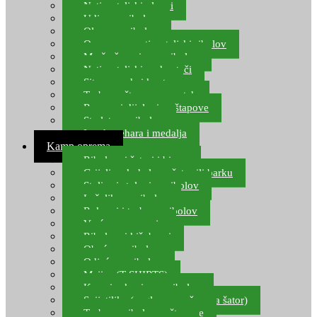
Natjecateljski plovci
Udice za ribolov
Olovo za ribolov
Oprema za natjecateljski ribolov
Mreže čuvarice za ribolov
Natjecateljski podmetači
Sito, posude i kante
Torbe za štapove – match
Rezervni dijelovi za štapove
Starlete za ribolov
Izrada pehara i medalja
Kamp oprema
Ribolovni šatori i bivvy
Grijalice, kuhala za šator ili barku
Stolice i stolovi za ribolov
Ležaljke za ribolov
Ruksaci i torbe za ribolov
Vreće za spavanje
Ribolovni kišobrani
Obuća za ribolov
Odjeća za ribolov
Majice (T-SHIRTS)
Kape i rukavice za ribolov
Svijetiljke (naglavne, ručne, za šator)
Torbe za ribolovne štapove