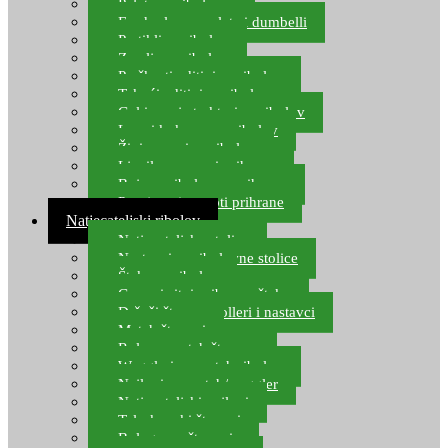
Pelete za ribolov
Feeder lovne pelete i dumbelli
Partikli za ribolov
Zemlja za ribolov
Praškasti aditivi za ribolov
Tekući aditivi za ribolov
Gel i sprej atraktori za ribolov
Lovni kukuruz za ribolov
Živi mamci za ribolov
Ljepilo za crve i prihranu
Boje za ribolovnu prihranu
Provjereni recepti prihrane
Natjecateljski ribolov
Natjecateljske stolice
Nastavci za ribolovne stolice
Šteke za ribolov
Gume i sitni pribor za šteku
Držači štapova rolleri i nastavci
Match štapovi
Role za match štapove
Waggleri za match ribolov
Najloni za match/waggler
Natjecateljski najloni
Teleskopski štapovi
Bolognese štapovi