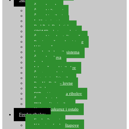
Šaranske role
Šaranski štapovi
Šaranski najloni
Indikatori ugriza
Rod Pod, Banksticks
SPOMB rakete, markeri
Šaranski podmetači, mreže
Pernice za šaranske sisteme
Udice za šarana, amura
Izrada ribolovnih sistema
Šaranska olova
Leadcore
Igle za šaranski ribolov
Špage, upredenice
Vaganje i zaštita ribe
Pop Up Boile – lovne
Boile lovne
DIP-ovi i arome za ribolov
Šaranske torbe
PVA vrećice i pribor
Umjetni kukuruz i ostalo
Feeder ribolov
Feeder štapovi
Vrhovi za feeder štapove