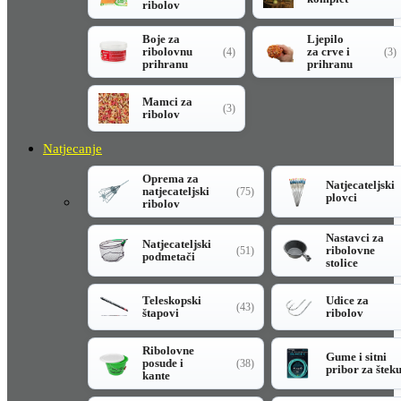
ribolov
Boje za
Ljepilo
ribolovnu
za crve i
(4)
(3)
prihranu
prihranu
Mamci za
(3)
ribolov
Natjecanje
Oprema za
Natjecateljski
natjecateljski
(75)
plovci
ribolov
Nastavci za
Natjecateljski
ribolovne
(51)
podmetači
stolice
Teleskopski
Udice za
(43)
štapovi
ribolov
Ribolovne
Gume i sitni
posude i
(38)
pribor za štek
kante