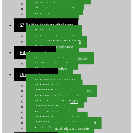
Noževi i alat za ribolov
Čamci za prihranu ribe
Ostala kamp oprema
Dalekozori i optika
🎁 Poklon ideje za ribolovce
Poklon bon za ribolov
Polarizacijske naočale
Jastuci GABY PILLOWS
Pokloni za ribolovce
Ribolovne kutije
Transportne kutije za ribolov
Kutije za sitni pribor
Kutije za varalice
Orion pirotehnika
ORION VATROMETI
ORION Zračne bombe
ORION Rakete i raketni setovi
ORION Odašiljači zvuka
Orion Kategorija P1/T1
ORION Vulkani
Orion Kategorija F1
ORION Party pirotehnika
ORION nepirotehnički proizvodi
Start pištolji, streljivo i rakete