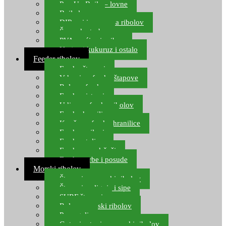
Pop Up Boile – lovne
Boile lovne
DIP-ovi i arome za ribolov
Šaranske torbe
PVA vrećice i pribor
Umjetni kukuruz i ostalo
Feeder ribolov
Feeder štapovi
Vrhovi za feeder štapove
Role za feeder
Feeder sistemi
Udice za feeder ribolov
Feeder hranilice
Kopče za feeder hranilice
Feeder najloni
Feeder stolice
Feeder arm držači
Feeder torbe i posude
Morski ribolov
Štapovi za morski ribolov
Štapovi za lignje i sipe
SURF štapovi
Role za morski ribolov
Parangali
Gotovi setovi za morski ribolov