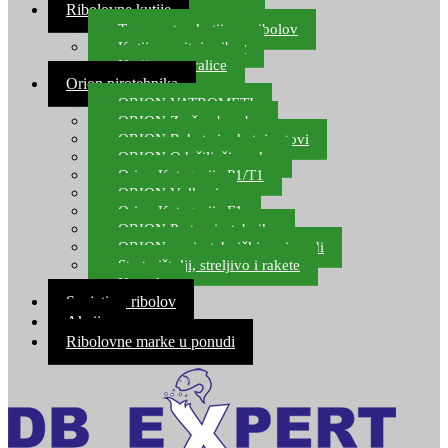
Ribolovne kutije
Transportne kutije za ribolov
Kutije za sitni pribor
Kutije za varalice
Orion pirotehnika
ORION VATROMETI
ORION Zračne bombe
ORION Rakete i raketni setovi
ORION Odašiljači zvuka
Orion Kategorija P1/T1
ORION Vulkani
Orion Kategorija F1
ORION Party pirotehnika
ORION nepirotehnički proizvodi
Start pištolji, streljivo i rakete
Kontakt
Savjeti za ribolov
Akcija
Ribolovne marke u ponudi