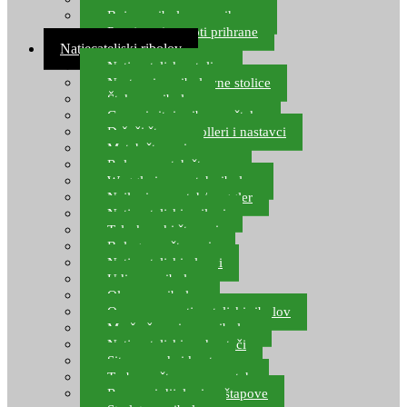
Boje za ribolovnu prihranu
Provjereni recepti prihrane
Natjecateljski ribolov
Natjecateljske stolice
Nastavci za ribolovne stolice
Šteke za ribolov
Gume i sitni pribor za šteku
Držači štapova rolleri i nastavci
Match štapovi
Role za match štapove
Waggleri za match ribolov
Najloni za match/waggler
Natjecateljski najloni
Teleskopski štapovi
Bolognese štapovi
Natjecateljski plovci
Udice za ribolov
Olovo za ribolov
Oprema za natjecateljski ribolov
Mreže čuvarice za ribolov
Natjecateljski podmetači
Sito, posude i kante
Torbe za štapove – match
Rezervni dijelovi za štapove