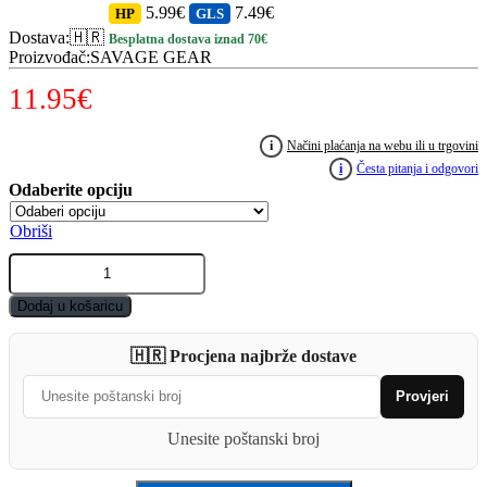
5.99€
7.49€
HP
GLS
Dostava
:
🇭🇷
Besplatna dostava iznad 70€
Proizvođač
:
SAVAGE GEAR
11.95
€
i
Načini plaćanja na webu ili u trgovini
i
Česta pitanja i odgovori
Obriši
Varalica
za
lignje
Dodaj u košaricu
SG
3D
🇭🇷 Procjena najbrže dostave
Hybrid
Shrimp
Provjeri
EGI
JIG
quantity
Unesite poštanski broj