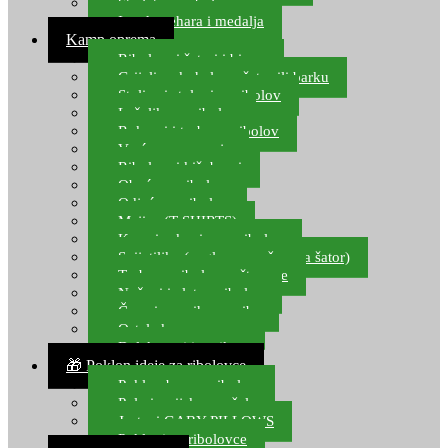
Starlete za ribolov
Izrada pehara i medalja
Kamp oprema
Ribolovni šatori i bivvy
Grijalice, kuhala za šator ili barku
Stolice i stolovi za ribolov
Ležaljke za ribolov
Ruksaci i torbe za ribolov
Vreće za spavanje
Ribolovni kišobrani
Obuća za ribolov
Odjeća za ribolov
Majice (T-SHIRTS)
Kape i rukavice za ribolov
Svijetiljke (naglavne, ručne, za šator)
Torbe za ribolovne štapove
Noževi i alat za ribolov
Čamci za prihranu ribe
Ostala kamp oprema
Dalekozori i optika
🎁 Poklon ideje za ribolovce
Poklon bon za ribolov
Polarizacijske naočale
Jastuci GABY PILLOWS
Pokloni za ribolovce