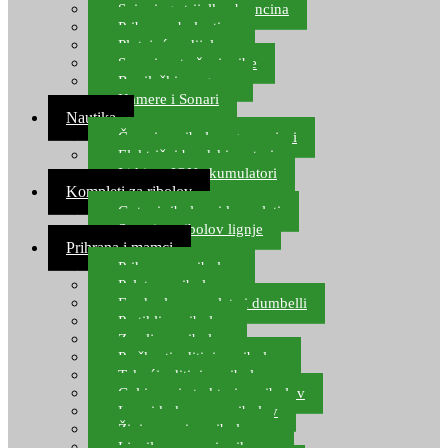
Spinning strijelke, brancina
Pribor za bolentino
Plutajuća odijela
Sonari za traženje ribe
Ronilački program
Kamere i Sonari
Nautika
Čamci za ribolov, gumenjaci
Električni brodski motori
Lithium ION akumulatori
Kompleti za ribolov
Gotovi ribolovni kompleti
Setovi za ribolov lignje
Prihrana i mamci
Prihrana za ribolov
Pelete za ribolov
Feeder lovne pelete i dumbelli
Partikli za ribolov
Zemlja za ribolov
Praškasti aditivi za ribolov
Tekući aditivi za ribolov
Gel i sprej atraktori za ribolov
Lovni kukuruz za ribolov
Živi mamci za ribolov
Ljepilo za crve i prihranu