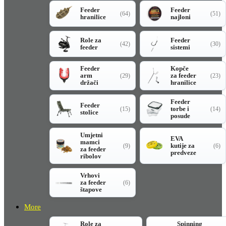
Feeder
Feeder
(64)
(51)
hranilice
najloni
Role za
Feeder
(42)
(30)
feeder
sistemi
Feeder
Kopče
arm
za feeder
(29)
(23)
držači
hranilice
Feeder
Feeder
torbe i
(15)
(14)
stolice
posude
Umjetni
EVA
mamci
kutije za
(9)
(6)
za feeder
predveze
ribolov
Vrhovi
za feeder
(6)
štapove
More
Role za
Spinning