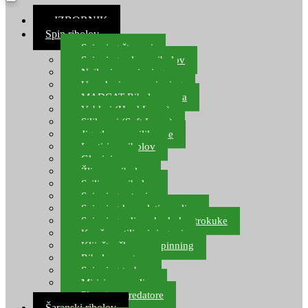
≡ IZBORNIK
Spin ribolov
Spinning štapovi
Spinning role za ribolov
Najloni za spinning
Upredenice za spinning
MADCAT Ribolov soma
Vobleri (Hard Lures)
Silikonci (Soft Lures)
Jig glave za silikonce
Leptiri za ribolov
Glavinjare
Žlice za ribolov
Sajlice za ribolov
Spinning setovi
Spinning kompleti varalica
Spinning udice, dvokuke, trokuke
Kopče, vrtilice i ringovi
Kliješta, škare za spinning
Ribolov pastrve
Spinning torbe
Mirisi za varalice
Plovci za predatore
Šaranski ribolov