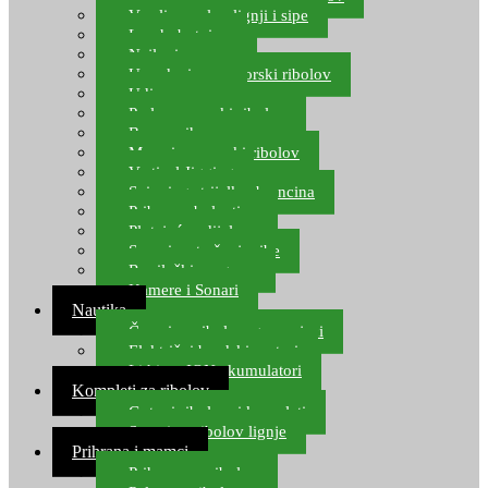
Varalice za lov lignji i sipe
Lov hobotnice
Najloni za more
Upredenice za morski ribolov
Udice za more
Perle za morski ribolov
Brum prihrana za more
Mamci za morski ribolov
Vertical Jigging
Spinning strijelke, brancina
Pribor za bolentino
Plutajuća odijela
Sonari za traženje ribe
Ronilački program
Kamere i Sonari
Nautika
Čamci za ribolov, gumenjaci
Električni brodski motori
Lithium ION akumulatori
Kompleti za ribolov
Gotovi ribolovni kompleti
Setovi za ribolov lignje
Prihrana i mamci
Prihrana za ribolov