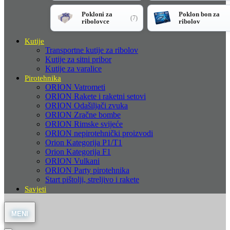
Pokloni za
Poklon bon za
(7)
ribolovce
ribolov
Kutije
Transportne kutije za ribolov
Kutije za sitni pribor
Kutije za varalice
Pirotehnika
ORION Vatrometi
ORION Rakete i raketni setovi
ORION Odašiljači zvuka
ORION Zračne bombe
ORION Rimske svijeće
ORION nepirotehnički proizvodi
Orion Kategorija P1/T1
Orion Kategorija F1
ORION Vulkani
ORION Party pirotehnika
Start pištolji, streljivo i rakete
Savjeti