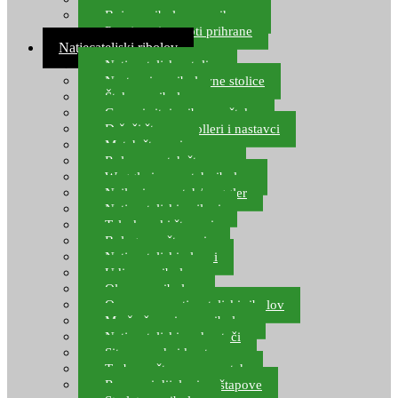
Boje za ribolovnu prihranu
Provjereni recepti prihrane
Natjecateljski ribolov
Natjecateljske stolice
Nastavci za ribolovne stolice
Šteke za ribolov
Gume i sitni pribor za šteku
Držači štapova rolleri i nastavci
Match štapovi
Role za match štapove
Waggleri za match ribolov
Najloni za match/waggler
Natjecateljski najloni
Teleskopski štapovi
Bolognese štapovi
Natjecateljski plovci
Udice za ribolov
Olovo za ribolov
Oprema za natjecateljski ribolov
Mreže čuvarice za ribolov
Natjecateljski podmetači
Sito, posude i kante
Torbe za štapove – match
Rezervni dijelovi za štapove