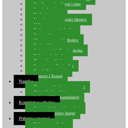
Varalice za lov lignji i sipe
Lov hobotnice
Najloni za more
Upredenice za morski ribolov
Udice za more
Perle za morski ribolov
Brum prihrana za more
Mamci za morski ribolov
Vertical Jigging
Spinning strijelke, brancina
Pribor za bolentino
Plutajuća odijela
Sonari za traženje ribe
Ronilački program
Kamere i Sonari
Nautika
Čamci za ribolov, gumenjaci
Električni brodski motori
Lithium ION akumulatori
Kompleti za ribolov
Gotovi ribolovni kompleti
Setovi za ribolov lignje
Prihrana i mamci
Prihrana za ribolov