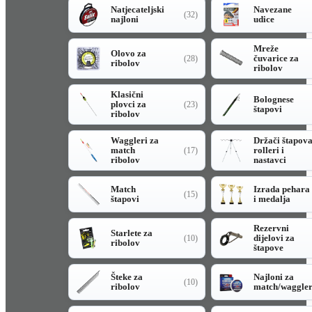
Natjecateljski
Navezane
(32)
najloni
udice
Mreže
Olovo za
čuvarice za
(28)
ribolov
ribolov
Klasični
Bolognese
plovci za
(23)
štapovi
ribolov
Waggleri za
Držači štapov
match
rolleri i
(17)
ribolov
nastavci
Match
Izrada pehara
(15)
štapovi
i medalja
Rezervni
Starlete za
dijelovi za
(10)
ribolov
štapove
Šteke za
Najloni za
(10)
ribolov
match/waggle