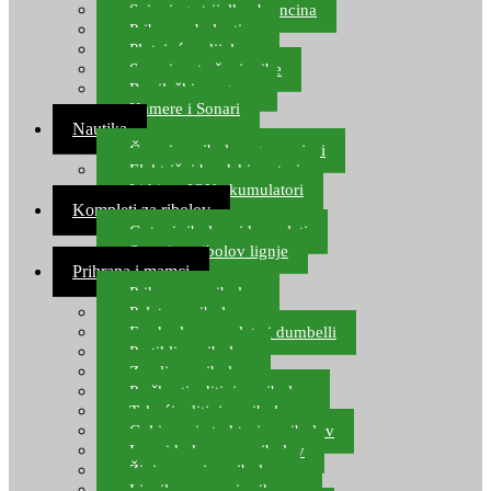
Spinning strijelke, brancina
Pribor za bolentino
Plutajuća odijela
Sonari za traženje ribe
Ronilački program
Kamere i Sonari
Nautika
Čamci za ribolov, gumenjaci
Električni brodski motori
Lithium ION akumulatori
Kompleti za ribolov
Gotovi ribolovni kompleti
Setovi za ribolov lignje
Prihrana i mamci
Prihrana za ribolov
Pelete za ribolov
Feeder lovne pelete i dumbelli
Partikli za ribolov
Zemlja za ribolov
Praškasti aditivi za ribolov
Tekući aditivi za ribolov
Gel i sprej atraktori za ribolov
Lovni kukuruz za ribolov
Živi mamci za ribolov
Ljepilo za crve i prihranu