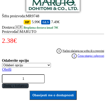
Šifra proizvoda
:
MR9748
5.99€
7.49€
HP
GLS
Dostava
:
🇭🇷
Besplatna dostava iznad 70€
Proizvođač
:
MARUTO
2.38
€
i
Načini plaćanja na webu ili u trgovini
i
Česta pitanja i odgovori
Obriši
Udice
MARUTO
9748
Dodaj u košaricu
(10
kom)
Obavijesti me o dostupnosti
quantity