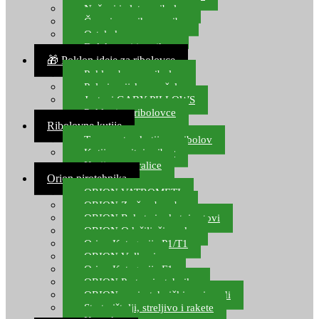
Noževi i alat za ribolov
Čamci za prihranu ribe
Ostala kamp oprema
Dalekozori i optika
🎁 Poklon ideje za ribolovce
Poklon bon za ribolov
Polarizacijske naočale
Jastuci GABY PILLOWS
Pokloni za ribolovce
Ribolovne kutije
Transportne kutije za ribolov
Kutije za sitni pribor
Kutije za varalice
Orion pirotehnika
ORION VATROMETI
ORION Zračne bombe
ORION Rakete i raketni setovi
ORION Odašiljači zvuka
Orion Kategorija P1/T1
ORION Vulkani
Orion Kategorija F1
ORION Party pirotehnika
ORION nepirotehnički proizvodi
Start pištolji, streljivo i rakete