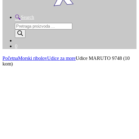
Search
Products
search
0
Početna
Morski ribolov
Udice za more
Udice MARUTO 9748 (10
kom)