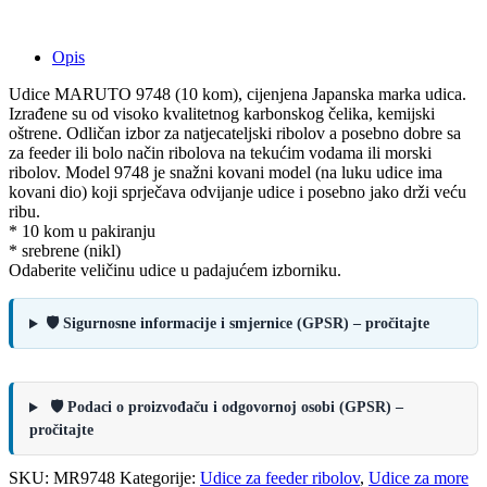
Opis
Udice MARUTO 9748 (10 kom), cijenjena Japanska marka udica.
Izrađene su od visoko kvalitetnog karbonskog čelika, kemijski
oštrene. Odličan izbor za natjecateljski ribolov a posebno dobre sa
za feeder ili bolo način ribolova na tekućim vodama ili morski
ribolov. Model 9748 je snažni kovani model (na luku udice ima
kovani dio) koji sprječava odvijanje udice i posebno jako drži veću
ribu.
* 10 kom u pakiranju
* srebrene (nikl)
Odaberite veličinu udice u padajućem izborniku.
🛡️ Sigurnosne informacije i smjernice (GPSR) – pročitajte
🛡️ Podaci o proizvođaču i odgovornoj osobi (GPSR) –
pročitajte
SKU:
MR9748
Kategorije:
Udice za feeder ribolov
,
Udice za more