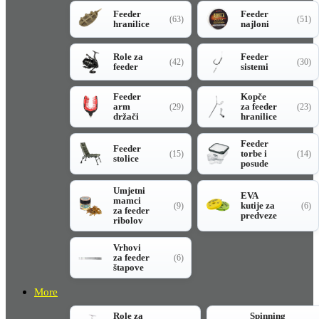
Feeder
Feeder
(63)
(51)
hranilice
najloni
Role za
Feeder
(42)
(30)
feeder
sistemi
Feeder
Kopče
arm
za feeder
(29)
(23)
držači
hranilice
Feeder
Feeder
torbe i
(15)
(14)
stolice
posude
Umjetni
EVA
mamci
kutije za
(9)
(6)
za feeder
predveze
ribolov
Vrhovi
za feeder
(6)
štapove
More
Role za
Spinning