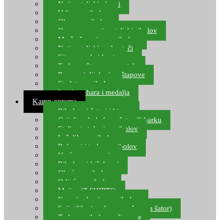
Natjecateljski plovci
Udice za ribolov
Olovo za ribolov
Oprema za natjecateljski ribolov
Mreže čuvarice za ribolov
Natjecateljski podmetači
Sito, posude i kante
Torbe za štapove – match
Rezervni dijelovi za štapove
Starlete za ribolov
Izrada pehara i medalja
Kamp oprema
Ribolovni šatori i bivvy
Grijalice, kuhala za šator ili barku
Stolice i stolovi za ribolov
Ležaljke za ribolov
Ruksaci i torbe za ribolov
Vreće za spavanje
Ribolovni kišobrani
Obuća za ribolov
Odjeća za ribolov
Majice (T-SHIRTS)
Kape i rukavice za ribolov
Svijetiljke (naglavne, ručne, za šator)
Torbe za ribolovne štapove