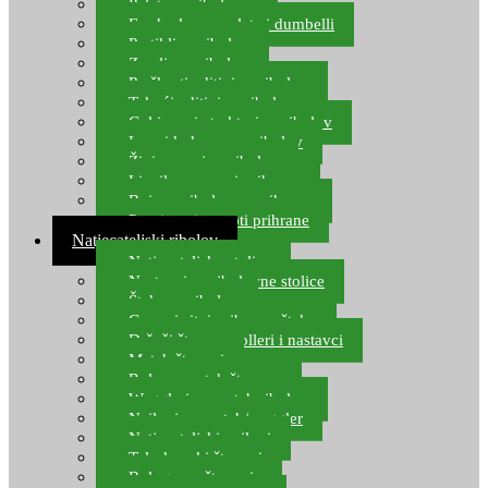
Pelete za ribolov
Feeder lovne pelete i dumbelli
Partikli za ribolov
Zemlja za ribolov
Praškasti aditivi za ribolov
Tekući aditivi za ribolov
Gel i sprej atraktori za ribolov
Lovni kukuruz za ribolov
Živi mamci za ribolov
Ljepilo za crve i prihranu
Boje za ribolovnu prihranu
Provjereni recepti prihrane
Natjecateljski ribolov
Natjecateljske stolice
Nastavci za ribolovne stolice
Šteke za ribolov
Gume i sitni pribor za šteku
Držači štapova rolleri i nastavci
Match štapovi
Role za match štapove
Waggleri za match ribolov
Najloni za match/waggler
Natjecateljski najloni
Teleskopski štapovi
Bolognese štapovi