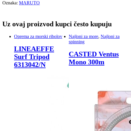
Oznaka:
MARUTO
Uz ovaj proizvod kupci često kupuju
Oprema za morski ribolov
Najloni za more
,
Najloni za
spinning
LINEAEFFE
CASTED Ventus
Surf Tripod
Mono 300m
6313042/N