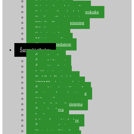
Spinning setovi
Spinning kompleti varalica
Spinning udice, dvokuke, trokuke
Kopče, vrtilice i ringovi
Kliješta, škare za spinning
Ribolov pastrve
Spinning torbe
Mirisi za varalice
Plovci za predatore
Šaranski ribolov
Šaranske role
Šaranski štapovi
Šaranski najloni
Indikatori ugriza
Rod Pod, Banksticks
SPOMB rakete, markeri
Šaranski podmetači, mreže
Pernice za šaranske sisteme
Udice za šarana, amura
Izrada ribolovnih sistema
Šaranska olova
Leadcore
Igle za šaranski ribolov
Špage, upredenice
Vaganje i zaštita ribe