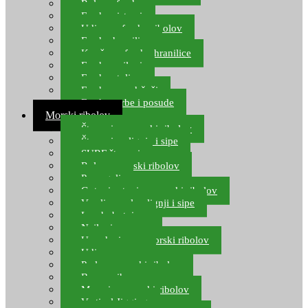
Role za feeder
Feeder sistemi
Udice za feeder ribolov
Feeder hranilice
Kopče za feeder hranilice
Feeder najloni
Feeder stolice
Feeder arm držači
Feeder torbe i posude
Morski ribolov
Štapovi za morski ribolov
Štapovi za lignje i sipe
SURF štapovi
Role za morski ribolov
Parangali
Gotovi setovi za morski ribolov
Varalice za lov lignji i sipe
Lov hobotnice
Najloni za more
Upredenice za morski ribolov
Udice za more
Perle za morski ribolov
Brum prihrana za more
Mamci za morski ribolov
Vertical Jigging