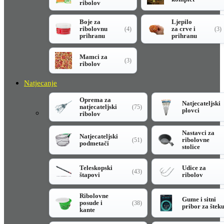
ribolov
Boje za
Ljepilo
ribolovnu
za crve i
(4)
(3)
prihranu
prihranu
Mamci za
(3)
ribolov
Natjecanje
Oprema za
Natjecateljski
natjecateljski
(75)
plovci
ribolov
Nastavci za
Natjecateljski
ribolovne
(51)
podmetači
stolice
Teleskopski
Udice za
(43)
štapovi
ribolov
Ribolovne
Gume i sitni
posude i
(38)
pribor za štek
kante