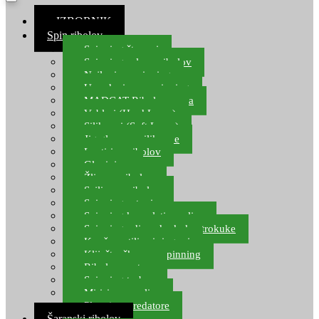
≡ IZBORNIK
Spin ribolov
Spinning štapovi
Spinning role za ribolov
Najloni za spinning
Upredenice za spinning
MADCAT Ribolov soma
Vobleri (Hard Lures)
Silikonci (Soft Lures)
Jig glave za silikonce
Leptiri za ribolov
Glavinjare
Žlice za ribolov
Sajlice za ribolov
Spinning setovi
Spinning kompleti varalica
Spinning udice, dvokuke, trokuke
Kopče, vrtilice i ringovi
Kliješta, škare za spinning
Ribolov pastrve
Spinning torbe
Mirisi za varalice
Plovci za predatore
Šaranski ribolov