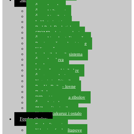
Šaranske role
Šaranski štapovi
Šaranski najloni
Indikatori ugriza
Rod Pod, Banksticks
SPOMB rakete, markeri
Šaranski podmetači, mreže
Pernice za šaranske sisteme
Udice za šarana, amura
Izrada ribolovnih sistema
Šaranska olova
Leadcore
Igle za šaranski ribolov
Špage, upredenice
Vaganje i zaštita ribe
Pop Up Boile – lovne
Boile lovne
DIP-ovi i arome za ribolov
Šaranske torbe
PVA vrećice i pribor
Umjetni kukuruz i ostalo
Feeder ribolov
Feeder štapovi
Vrhovi za feeder štapove