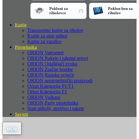
Pokloni za
Poklon bon za
(7)
ribolovce
ribolov
Kutije
Transportne kutije za ribolov
Kutije za sitni pribor
Kutije za varalice
Pirotehnika
ORION Vatrometi
ORION Rakete i raketni setovi
ORION Odašiljači zvuka
ORION Zračne bombe
ORION Rimske svijeće
ORION nepirotehnički proizvodi
Orion Kategorija P1/T1
Orion Kategorija F1
ORION Vulkani
ORION Party pirotehnika
Start pištolji, streljivo i rakete
Savjeti