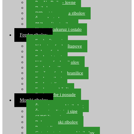
Pop Up Boile – lovne
Boile lovne
DIP-ovi i arome za ribolov
Šaranske torbe
PVA vrećice i pribor
Umjetni kukuruz i ostalo
Feeder ribolov
Feeder štapovi
Vrhovi za feeder štapove
Role za feeder
Feeder sistemi
Udice za feeder ribolov
Feeder hranilice
Kopče za feeder hranilice
Feeder najloni
Feeder stolice
Feeder arm držači
Feeder torbe i posude
Morski ribolov
Štapovi za morski ribolov
Štapovi za lignje i sipe
SURF štapovi
Role za morski ribolov
Parangali
Gotovi setovi za morski ribolov