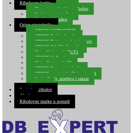
Ribolovne kutije
Transportne kutije za ribolov
Kutije za sitni pribor
Kutije za varalice
Orion pirotehnika
ORION VATROMETI
ORION Zračne bombe
ORION Rakete i raketni setovi
ORION Odašiljači zvuka
Orion Kategorija P1/T1
ORION Vulkani
Orion Kategorija F1
ORION Party pirotehnika
ORION nepirotehnički proizvodi
Start pištolji, streljivo i rakete
Kontakt
Savjeti za ribolov
Akcija
Ribolovne marke u ponudi