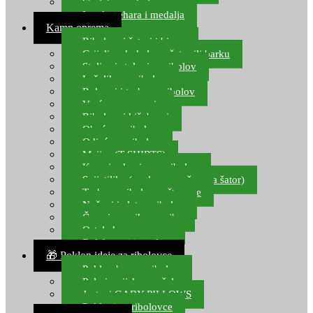
Starlete za ribolov
Izrada pehara i medalja
Kamp oprema
Ribolovni šatori i bivvy
Grijalice, kuhala za šator ili barku
Stolice i stolovi za ribolov
Ležaljke za ribolov
Ruksaci i torbe za ribolov
Vreće za spavanje
Ribolovni kišobrani
Obuća za ribolov
Odjeća za ribolov
Majice (T-SHIRTS)
Kape i rukavice za ribolov
Svijetiljke (naglavne, ručne, za šator)
Torbe za ribolovne štapove
Noževi i alat za ribolov
Čamci za prihranu ribe
Ostala kamp oprema
Dalekozori i optika
🎁 Poklon ideje za ribolovce
Poklon bon za ribolov
Polarizacijske naočale
Jastuci GABY PILLOWS
Pokloni za ribolovce