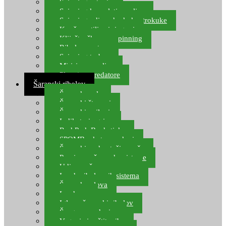
Spinning setovi
Spinning kompleti varalica
Spinning udice, dvokuke, trokuke
Kopče, vrtilice i ringovi
Kliješta, škare za spinning
Ribolov pastrve
Spinning torbe
Mirisi za varalice
Plovci za predatore
Šaranski ribolov
Šaranske role
Šaranski štapovi
Šaranski najloni
Indikatori ugriza
Rod Pod, Banksticks
SPOMB rakete, markeri
Šaranski podmetači, mreže
Pernice za šaranske sisteme
Udice za šarana, amura
Izrada ribolovnih sistema
Šaranska olova
Leadcore
Igle za šaranski ribolov
Špage, upredenice
Vaganje i zaštita ribe