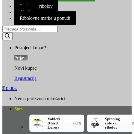
Kontakt
Savjeti za ribolov
Akcija
Ribolovne marke u ponudi
Products
search
Postojeći kupac?
Prijava
Novi kupac
Registracija
0
0.00
€
Nema proizvoda u košarici.
Spin
Vobleri
Spinning
(Hard
role za
(223)
(
Lures)
ribolov