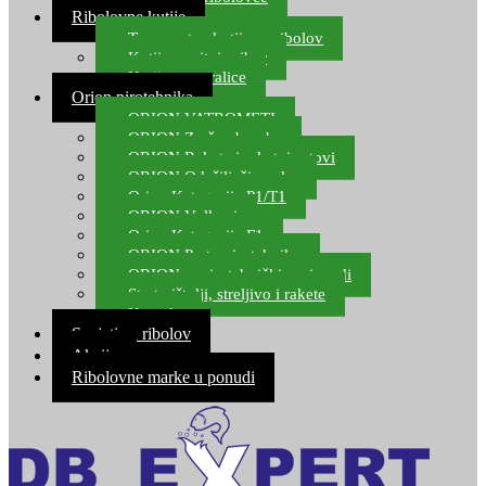
Ribolovne kutije
Transportne kutije za ribolov
Kutije za sitni pribor
Kutije za varalice
Orion pirotehnika
ORION VATROMETI
ORION Zračne bombe
ORION Rakete i raketni setovi
ORION Odašiljači zvuka
Orion Kategorija P1/T1
ORION Vulkani
Orion Kategorija F1
ORION Party pirotehnika
ORION nepirotehnički proizvodi
Start pištolji, streljivo i rakete
Kontakt
Savjeti za ribolov
Akcija
Ribolovne marke u ponudi