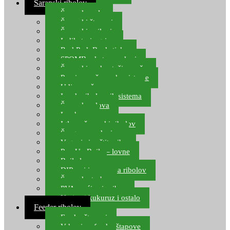
Šaranski ribolov
Šaranske role
Šaranski štapovi
Šaranski najloni
Indikatori ugriza
Rod Pod, Banksticks
SPOMB rakete, markeri
Šaranski podmetači, mreže
Pernice za šaranske sisteme
Udice za šarana, amura
Izrada ribolovnih sistema
Šaranska olova
Leadcore
Igle za šaranski ribolov
Špage, upredenice
Vaganje i zaštita ribe
Pop Up Boile – lovne
Boile lovne
DIP-ovi i arome za ribolov
Šaranske torbe
PVA vrećice i pribor
Umjetni kukuruz i ostalo
Feeder ribolov
Feeder štapovi
Vrhovi za feeder štapove