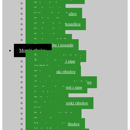
Role za feeder
Feeder sistemi
Udice za feeder ribolov
Feeder hranilice
Kopče za feeder hranilice
Feeder najloni
Feeder stolice
Feeder arm držači
Feeder torbe i posude
Morski ribolov
Štapovi za morski ribolov
Štapovi za lignje i sipe
SURF štapovi
Role za morski ribolov
Parangali
Gotovi setovi za morski ribolov
Varalice za lov lignji i sipe
Lov hobotnice
Najloni za more
Upredenice za morski ribolov
Udice za more
Perle za morski ribolov
Brum prihrana za more
Mamci za morski ribolov
Vertical Jigging