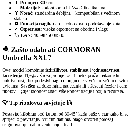
🌂
Promjer:
300 cm
🦾
Materijal:
vodootporna i UV-zaštitna tkanina
🎯
Nosač:
standardna debljina – kompatibilan s većinom
stalaka
🔄
Funkcija nagiba:
da – jednostavno podešavanje kuta
💧
Otpornost:
visoka otpornost na oborine i vlagu
🏷️
EAN:
4059845008586
🌞 Zašto odabrati CORMORAN
Umbrella XXL?
Ovaj model kombinira
izdržljivost, stabilnost i jednostavnost
korištenja
. Njegov široki promjer od 3 metra pruža maksimalnu
pokrivenost, dok podesivi nagib omogućuje savršenu zaštitu u svim
uvjetima. Savršen za dugotrajna natjecanja ili višesatni feeder i carp
ribolov – gdje udobnost znači više koncentracije i boljih rezultata.
💡 Tip ribolovca savjetuje 🎣
Postavite kišobran pod kutom od 30-45° kada puše vjetar kako bi se
spriječilo prevrtanje. vrućim danima, blago otvoren položaj
osigurava optimalnu ventilaciju i hlad.