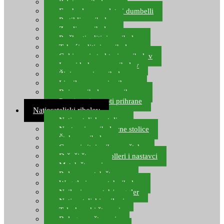
Pelete za ribolov
Feeder lovne pelete i dumbelli
Partikli za ribolov
Zemlja za ribolov
Praškasti aditivi za ribolov
Tekući aditivi za ribolov
Gel i sprej atraktori za ribolov
Lovni kukuruz za ribolov
Živi mamci za ribolov
Ljepilo za crve i prihranu
Boje za ribolovnu prihranu
Provjereni recepti prihrane
Natjecateljski ribolov
Natjecateljske stolice
Nastavci za ribolovne stolice
Šteke za ribolov
Gume i sitni pribor za šteku
Držači štapova rolleri i nastavci
Match štapovi
Role za match štapove
Waggleri za match ribolov
Najloni za match/waggler
Natjecateljski najloni
Teleskopski štapovi
Bolognese štapovi