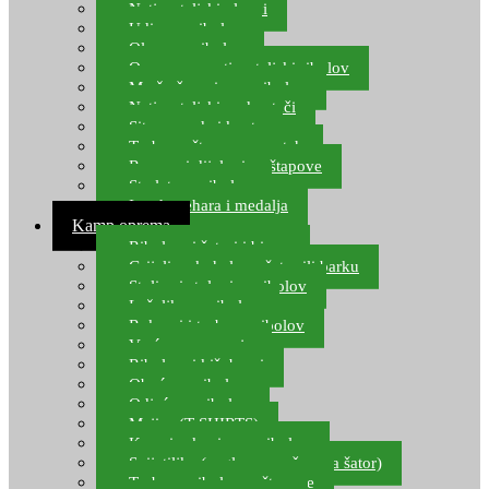
Natjecateljski plovci
Udice za ribolov
Olovo za ribolov
Oprema za natjecateljski ribolov
Mreže čuvarice za ribolov
Natjecateljski podmetači
Sito, posude i kante
Torbe za štapove – match
Rezervni dijelovi za štapove
Starlete za ribolov
Izrada pehara i medalja
Kamp oprema
Ribolovni šatori i bivvy
Grijalice, kuhala za šator ili barku
Stolice i stolovi za ribolov
Ležaljke za ribolov
Ruksaci i torbe za ribolov
Vreće za spavanje
Ribolovni kišobrani
Obuća za ribolov
Odjeća za ribolov
Majice (T-SHIRTS)
Kape i rukavice za ribolov
Svijetiljke (naglavne, ručne, za šator)
Torbe za ribolovne štapove