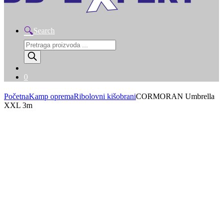
Search
Products
search
0
Početna
Kamp oprema
Ribolovni kišobrani
CORMORAN Umbrella
XXL 3m