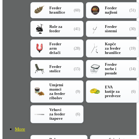
Feeder
Feeder
(60)
(51)
hranilice
najloni
Role za
Feeder
(41)
(30)
feeder
sistemi
Feeder
Kopče
arm
za feeder
(28)
(19)
držači
hranilice
Feeder
Feeder
torbe i
(15)
(14)
stolice
posude
Umjetni
EVA
mamci
kutije za
(9)
(6)
za feeder
predveze
ribolov
Vrhovi
za feeder
(6)
štapove
More