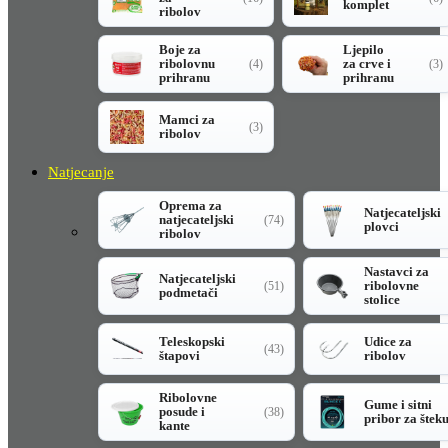
komplet
ribolov
Boje za
Ljepilo
ribolovnu
za crve i
(4)
(3)
prihranu
prihranu
Mamci za
(3)
ribolov
Natjecanje
Oprema za
Natjecateljski
natjecateljski
(74)
plovci
ribolov
Nastavci za
Natjecateljski
ribolovne
(51)
podmetači
stolice
Teleskopski
Udice za
(43)
štapovi
ribolov
Ribolovne
Gume i sitni
posude i
(38)
pribor za štek
kante