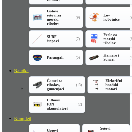
Gotovi
setovi za
Lov
(9)
(
morski
hobotnice
ribolov
Perle za
SURF
morski
(7)
(
štapovi
ribolov
Kamere i
Parangali
(5)
(
Sonari
Nautika
Čamci za
Električni
ribolov,
brodski
(13)
gumenjaci
motori
Lithium
ION
(2)
akumulatori
Kompleti
Setovi
Gotovi