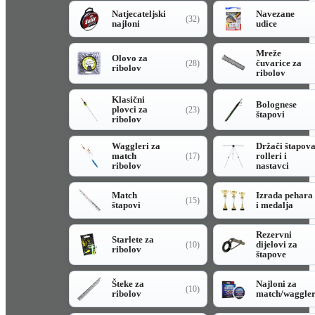
Natjecateljski
Navezane
(32)
najloni
udice
Mreže
Olovo za
čuvarice za
(28)
ribolov
ribolov
Klasični
Bolognese
plovci za
(23)
štapovi
ribolov
Waggleri za
Držači štapov
match
rolleri i
(17)
ribolov
nastavci
Match
Izrada pehara
(15)
štapovi
i medalja
Rezervni
Starlete za
dijelovi za
(10)
ribolov
štapove
Šteke za
Najloni za
(10)
ribolov
match/waggle