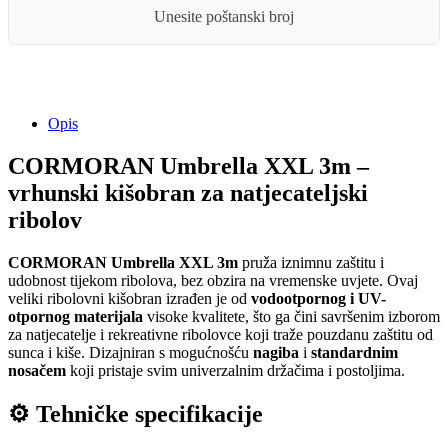
Unesite poštanski broj
Opis
CORMORAN Umbrella XXL 3m –
vrhunski kišobran za natjecateljski
ribolov
CORMORAN Umbrella XXL 3m
pruža iznimnu zaštitu i
udobnost tijekom ribolova, bez obzira na vremenske uvjete. Ovaj
veliki ribolovni kišobran izrađen je od
vodootpornog i UV-
otpornog materijala
visoke kvalitete, što ga čini savršenim izborom
za natjecatelje i rekreativne ribolovce koji traže pouzdanu zaštitu od
sunca i kiše. Dizajniran s mogućnošću
nagiba
i
standardnim
nosačem
koji pristaje svim univerzalnim držačima i postoljima.
⚙️ Tehničke specifikacije