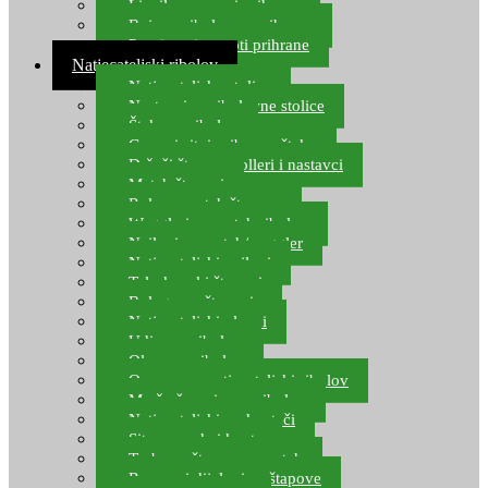
Ljepilo za crve i prihranu
Boje za ribolovnu prihranu
Provjereni recepti prihrane
Natjecateljski ribolov
Natjecateljske stolice
Nastavci za ribolovne stolice
Šteke za ribolov
Gume i sitni pribor za šteku
Držači štapova rolleri i nastavci
Match štapovi
Role za match štapove
Waggleri za match ribolov
Najloni za match/waggler
Natjecateljski najloni
Teleskopski štapovi
Bolognese štapovi
Natjecateljski plovci
Udice za ribolov
Olovo za ribolov
Oprema za natjecateljski ribolov
Mreže čuvarice za ribolov
Natjecateljski podmetači
Sito, posude i kante
Torbe za štapove – match
Rezervni dijelovi za štapove