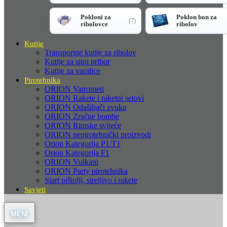
Pokloni za
Poklon bon za
(7)
ribolovce
ribolov
Kutije
Transportne kutije za ribolov
Kutije za sitni pribor
Kutije za varalice
Pirotehnika
ORION Vatrometi
ORION Rakete i raketni setovi
ORION Odašiljači zvuka
ORION Zračne bombe
ORION Rimske svijeće
ORION nepirotehnički proizvodi
Orion Kategorija P1/T1
Orion Kategorija F1
ORION Vulkani
ORION Party pirotehnika
Start pištolji, streljivo i rakete
Savjeti