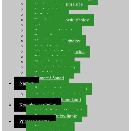
Varalice za lov lignji i sipe
Lov hobotnice
Najloni za more
Upredenice za morski ribolov
Udice za more
Perle za morski ribolov
Brum prihrana za more
Mamci za morski ribolov
Vertical Jigging
Spinning strijelke, brancina
Pribor za bolentino
Plutajuća odijela
Sonari za traženje ribe
Ronilački program
Kamere i Sonari
Nautika
Čamci za ribolov, gumenjaci
Električni brodski motori
Lithium ION akumulatori
Kompleti za ribolov
Gotovi ribolovni kompleti
Setovi za ribolov lignje
Prihrana i mamci
Prihrana za ribolov