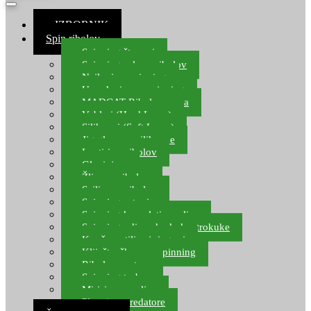
≡ IZBORNIK
Spin ribolov
Spinning štapovi
Spinning role za ribolov
Najloni za spinning
Upredenice za spinning
MADCAT Ribolov soma
Vobleri (Hard Lures)
Silikonci (Soft Lures)
Jig glave za silikonce
Leptiri za ribolov
Glavinjare
Žlice za ribolov
Sajlice za ribolov
Spinning setovi
Spinning kompleti varalica
Spinning udice, dvokuke, trokuke
Kopče, vrtilice i ringovi
Kliješta, škare za spinning
Ribolov pastrve
Spinning torbe
Mirisi za varalice
Plovci za predatore