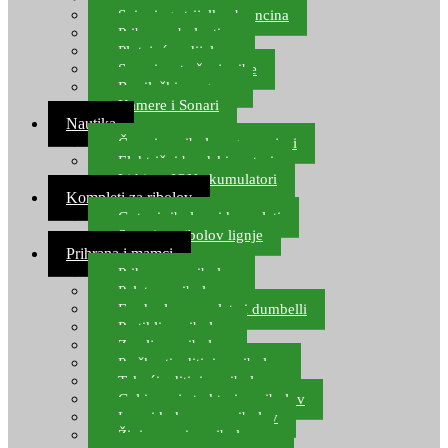
Spinning strijelke, brancina
Pribor za bolentino
Plutajuća odijela
Sonari za traženje ribe
Ronilački program
Kamere i Sonari
Nautika
Čamci za ribolov, gumenjaci
Električni brodski motori
Lithium ION akumulatori
Kompleti za ribolov
Gotovi ribolovni kompleti
Setovi za ribolov lignje
Prihrana i mamci
Prihrana za ribolov
Pelete za ribolov
Feeder lovne pelete i dumbelli
Partikli za ribolov
Zemlja za ribolov
Praškasti aditivi za ribolov
Tekući aditivi za ribolov
Gel i sprej atraktori za ribolov
Lovni kukuruz za ribolov
Živi mamci za ribolov