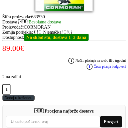
Šifra proizvoda
:
683530
Dostava 🇭🇷
:
Besplatna dostava
Proizvođač
:
CORMORAN
Zemlja porijekla
:
🇩🇪 Njemačka 🇪🇺
Dostupnost
:
Na skladištu, dostava 1–3 dana
89.00
€
i
Načini plaćanja na webu ili u trgovini
i
Česta pitanja i odgovori
2 na zalihi
CORMORAN
Umbrella
XXL
Dodaj u košaricu
3m
quantity
🇭🇷 Procjena najbrže dostave
Provjeri