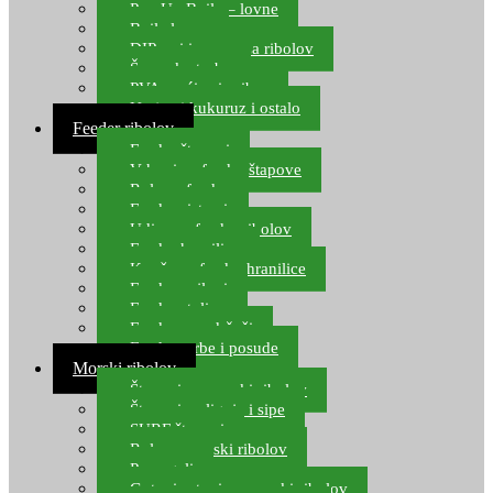
Pop Up Boile – lovne
Boile lovne
DIP-ovi i arome za ribolov
Šaranske torbe
PVA vrećice i pribor
Umjetni kukuruz i ostalo
Feeder ribolov
Feeder štapovi
Vrhovi za feeder štapove
Role za feeder
Feeder sistemi
Udice za feeder ribolov
Feeder hranilice
Kopče za feeder hranilice
Feeder najloni
Feeder stolice
Feeder arm držači
Feeder torbe i posude
Morski ribolov
Štapovi za morski ribolov
Štapovi za lignje i sipe
SURF štapovi
Role za morski ribolov
Parangali
Gotovi setovi za morski ribolov