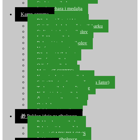
Starlete za ribolov
Izrada pehara i medalja
Kamp oprema
Ribolovni šatori i bivvy
Grijalice, kuhala za šator ili barku
Stolice i stolovi za ribolov
Ležaljke za ribolov
Ruksaci i torbe za ribolov
Vreće za spavanje
Ribolovni kišobrani
Obuća za ribolov
Odjeća za ribolov
Majice (T-SHIRTS)
Kape i rukavice za ribolov
Svijetiljke (naglavne, ručne, za šator)
Torbe za ribolovne štapove
Noževi i alat za ribolov
Čamci za prihranu ribe
Ostala kamp oprema
Dalekozori i optika
🎁 Poklon ideje za ribolovce
Poklon bon za ribolov
Polarizacijske naočale
Jastuci GABY PILLOWS
Pokloni za ribolovce