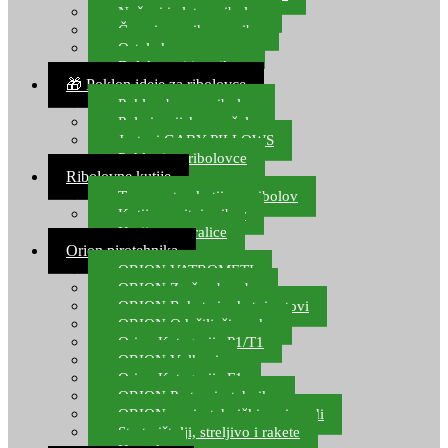
Noževi i alat za ribolov
Čamci za prihranu ribe
Ostala kamp oprema
Dalekozori i optika
🎁 Poklon ideje za ribolovce
Poklon bon za ribolov
Polarizacijske naočale
Jastuci GABY PILLOWS
Pokloni za ribolovce
Ribolovne kutije
Transportne kutije za ribolov
Kutije za sitni pribor
Kutije za varalice
Orion pirotehnika
ORION VATROMETI
ORION Zračne bombe
ORION Rakete i raketni setovi
ORION Odašiljači zvuka
Orion Kategorija P1/T1
ORION Vulkani
Orion Kategorija F1
ORION Party pirotehnika
ORION nepirotehnički proizvodi
Start pištolji, streljivo i rakete