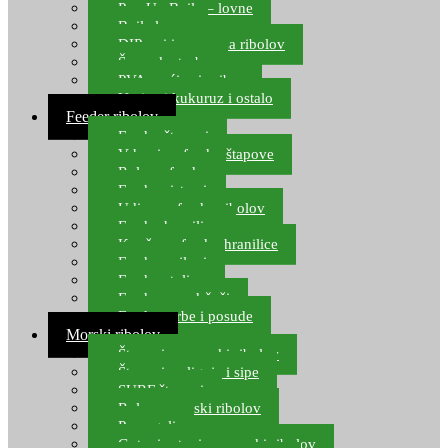
Pop Up Boile – lovne
Boile lovne
DIP-ovi i arome za ribolov
Šaranske torbe
PVA vrećice i pribor
Umjetni kukuruz i ostalo
Feeder ribolov
Feeder štapovi
Vrhovi za feeder štapove
Role za feeder
Feeder sistemi
Udice za feeder ribolov
Feeder hranilice
Kopče za feeder hranilice
Feeder najloni
Feeder stolice
Feeder arm držači
Feeder torbe i posude
Morski ribolov
Štapovi za morski ribolov
Štapovi za lignje i sipe
SURF štapovi
Role za morski ribolov
Parangali
Gotovi setovi za morski ribolov