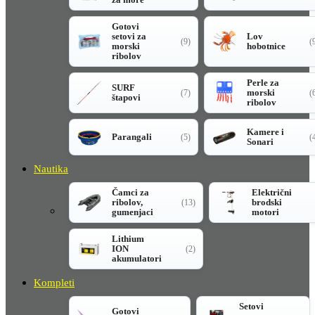
Gotovi
setovi za
Lov
(9)
(
morski
hobotnice
ribolov
Perle za
SURF
morski
(7)
(
štapovi
ribolov
Kamere i
Parangali
(5)
(
Sonari
Nautika
Čamci za
Električni
ribolov,
brodski
(13)
gumenjaci
motori
Lithium
ION
(2)
akumulatori
Kompleti
Setovi
Gotovi