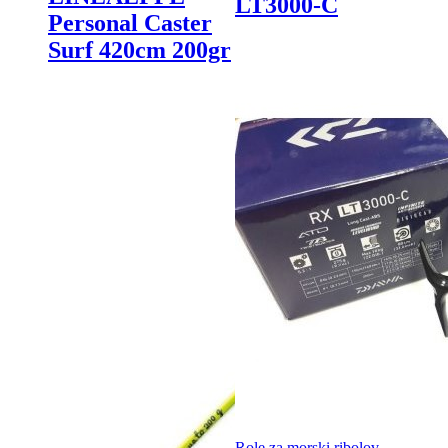
LT3000-C
Personal Caster
Surf 420cm 200gr
Role za morski ribolov