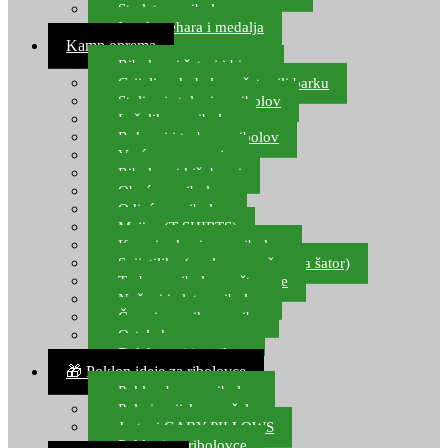
Starlete za ribolov
Izrada pehara i medalja
Kamp oprema
Ribolovni šatori i bivvy
Grijalice, kuhala za šator ili barku
Stolice i stolovi za ribolov
Ležaljke za ribolov
Ruksaci i torbe za ribolov
Vreće za spavanje
Ribolovni kišobrani
Obuća za ribolov
Odjeća za ribolov
Majice (T-SHIRTS)
Kape i rukavice za ribolov
Svijetiljke (naglavne, ručne, za šator)
Torbe za ribolovne štapove
Noževi i alat za ribolov
Čamci za prihranu ribe
Ostala kamp oprema
Dalekozori i optika
🎁 Poklon ideje za ribolovce
Poklon bon za ribolov
Polarizacijske naočale
Jastuci GABY PILLOWS
Pokloni za ribolovce