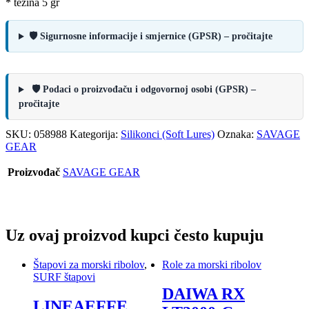
* težina 5 gr
🛡️ Sigurnosne informacije i smjernice (GPSR) – pročitajte
🛡️ Podaci o proizvođaču i odgovornoj osobi (GPSR) –
pročitajte
SKU:
058988
Kategorija:
Silikonci (Soft Lures)
Oznaka:
SAVAGE
GEAR
Proizvođač
SAVAGE GEAR
Uz ovaj proizvod kupci često kupuju
Štapovi za morski ribolov
,
Role za morski ribolov
SURF štapovi
DAIWA RX
LINEAEFFE