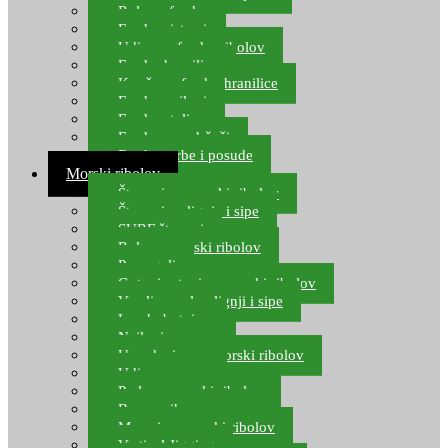
Role za feeder
Feeder sistemi
Udice za feeder ribolov
Feeder hranilice
Kopče za feeder hranilice
Feeder najloni
Feeder stolice
Feeder arm držači
Feeder torbe i posude
Morski ribolov
Štapovi za morski ribolov
Štapovi za lignje i sipe
SURF štapovi
Role za morski ribolov
Parangali
Gotovi setovi za morski ribolov
Varalice za lov lignji i sipe
Lov hobotnice
Najloni za more
Upredenice za morski ribolov
Udice za more
Perle za morski ribolov
Brum prihrana za more
Mamci za morski ribolov
Vertical Jigging