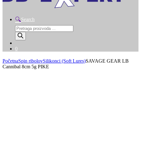
Search
Products
search
0
Početna
Spin ribolov
Silikonci (Soft Lures)
SAVAGE GEAR LB
Cannibal 8cm 5g PIKE