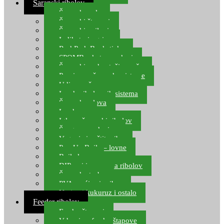
Šaranski ribolov
Šaranske role
Šaranski štapovi
Šaranski najloni
Indikatori ugriza
Rod Pod, Banksticks
SPOMB rakete, markeri
Šaranski podmetači, mreže
Pernice za šaranske sisteme
Udice za šarana, amura
Izrada ribolovnih sistema
Šaranska olova
Leadcore
Igle za šaranski ribolov
Špage, upredenice
Vaganje i zaštita ribe
Pop Up Boile – lovne
Boile lovne
DIP-ovi i arome za ribolov
Šaranske torbe
PVA vrećice i pribor
Umjetni kukuruz i ostalo
Feeder ribolov
Feeder štapovi
Vrhovi za feeder štapove