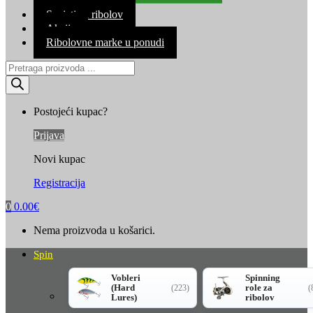
Kontakt
Savjeti za ribolov
Akcija
Ribolovne marke u ponudi
Products
search
Postojeći kupac?
Prijava
Novi kupac
Registracija
0
0.00
€
Nema proizvoda u košarici.
Spin
Vobleri
Spinning
(Hard
role za
(223)
(
Lures)
ribolov