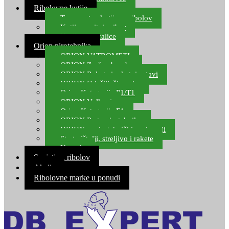
Ribolovne kutije
Transportne kutije za ribolov
Kutije za sitni pribor
Kutije za varalice
Orion pirotehnika
ORION VATROMETI
ORION Zračne bombe
ORION Rakete i raketni setovi
ORION Odašiljači zvuka
Orion Kategorija P1/T1
ORION Vulkani
Orion Kategorija F1
ORION Party pirotehnika
ORION nepirotehnički proizvodi
Start pištolji, streljivo i rakete
Kontakt
Savjeti za ribolov
Akcija
Ribolovne marke u ponudi