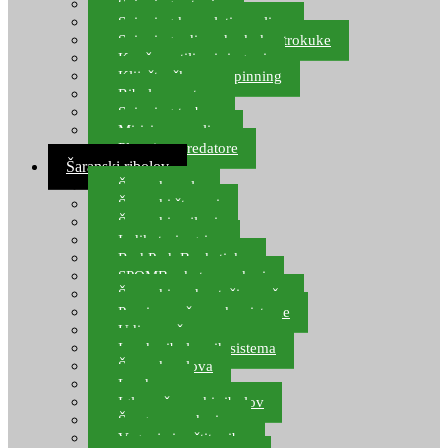
Spinning setovi
Spinning kompleti varalica
Spinning udice, dvokuke, trokuke
Kopče, vrtilice i ringovi
Kliješta, škare za spinning
Ribolov pastrve
Spinning torbe
Mirisi za varalice
Plovci za predatore
Šaranski ribolov
Šaranske role
Šaranski štapovi
Šaranski najloni
Indikatori ugriza
Rod Pod, Banksticks
SPOMB rakete, markeri
Šaranski podmetači, mreže
Pernice za šaranske sisteme
Udice za šarana, amura
Izrada ribolovnih sistema
Šaranska olova
Leadcore
Igle za šaranski ribolov
Špage, upredenice
Vaganje i zaštita ribe