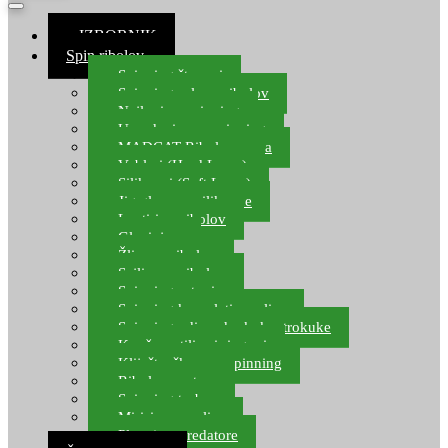
≡ IZBORNIK
Spin ribolov
Spinning štapovi
Spinning role za ribolov
Najloni za spinning
Upredenice za spinning
MADCAT Ribolov soma
Vobleri (Hard Lures)
Silikonci (Soft Lures)
Jig glave za silikonce
Leptiri za ribolov
Glavinjare
Žlice za ribolov
Sajlice za ribolov
Spinning setovi
Spinning kompleti varalica
Spinning udice, dvokuke, trokuke
Kopče, vrtilice i ringovi
Kliješta, škare za spinning
Ribolov pastrve
Spinning torbe
Mirisi za varalice
Plovci za predatore