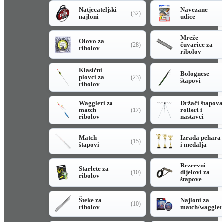
Natjecateljski
Navezane
(32)
najloni
udice
Mreže
Olovo za
čuvarice za
(28)
ribolov
ribolov
Klasični
Bolognese
plovci za
(23)
štapovi
ribolov
Waggleri za
Držači štapov
match
rolleri i
(17)
ribolov
nastavci
Match
Izrada pehara
(15)
štapovi
i medalja
Rezervni
Starlete za
dijelovi za
(10)
ribolov
štapove
Šteke za
Najloni za
(10)
ribolov
match/waggle