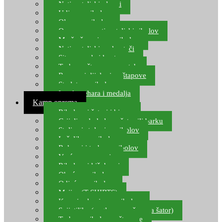
Natjecateljski plovci
Udice za ribolov
Olovo za ribolov
Oprema za natjecateljski ribolov
Mreže čuvarice za ribolov
Natjecateljski podmetači
Sito, posude i kante
Torbe za štapove – match
Rezervni dijelovi za štapove
Starlete za ribolov
Izrada pehara i medalja
Kamp oprema
Ribolovni šatori i bivvy
Grijalice, kuhala za šator ili barku
Stolice i stolovi za ribolov
Ležaljke za ribolov
Ruksaci i torbe za ribolov
Vreće za spavanje
Ribolovni kišobrani
Obuća za ribolov
Odjeća za ribolov
Majice (T-SHIRTS)
Kape i rukavice za ribolov
Svijetiljke (naglavne, ručne, za šator)
Torbe za ribolovne štapove