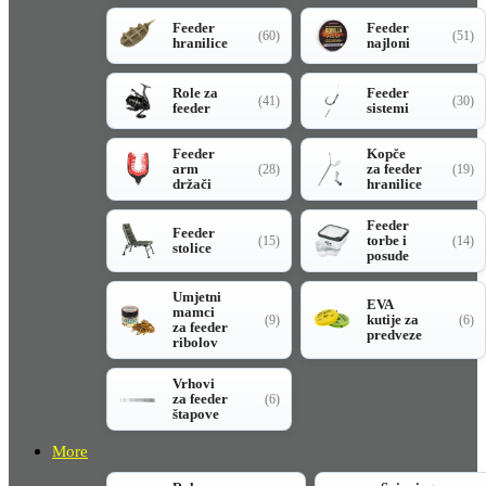
Feeder
Feeder
(60)
(51)
hranilice
najloni
Role za
Feeder
(41)
(30)
feeder
sistemi
Feeder
Kopče
arm
za feeder
(28)
(19)
držači
hranilice
Feeder
Feeder
torbe i
(15)
(14)
stolice
posude
Umjetni
EVA
mamci
kutije za
(9)
(6)
za feeder
predveze
ribolov
Vrhovi
za feeder
(6)
štapove
More