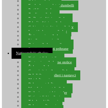
Pelete za ribolov
Feeder lovne pelete i dumbelli
Partikli za ribolov
Zemlja za ribolov
Praškasti aditivi za ribolov
Tekući aditivi za ribolov
Gel i sprej atraktori za ribolov
Lovni kukuruz za ribolov
Živi mamci za ribolov
Ljepilo za crve i prihranu
Boje za ribolovnu prihranu
Provjereni recepti prihrane
Natjecateljski ribolov
Natjecateljske stolice
Nastavci za ribolovne stolice
Šteke za ribolov
Gume i sitni pribor za šteku
Držači štapova rolleri i nastavci
Match štapovi
Role za match štapove
Waggleri za match ribolov
Najloni za match/waggler
Natjecateljski najloni
Teleskopski štapovi
Bolognese štapovi