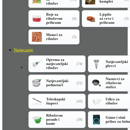
komplet
ribolov
Boje za
Ljepilo
ribolovnu
za crve i
(4)
(3)
prihranu
prihranu
Mamci za
(3)
ribolov
Natjecanje
Oprema za
Natjecateljski
natjecateljski
(74)
plovci
ribolov
Nastavci za
Natjecateljski
ribolovne
(51)
podmetači
stolice
Teleskopski
Udice za
(43)
štapovi
ribolov
Ribolovne
Gume i sitni
posude i
(38)
pribor za štek
kante