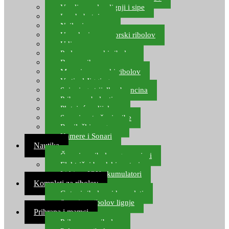
Varalice za lov lignji i sipe
Lov hobotnice
Najloni za more
Upredenice za morski ribolov
Udice za more
Perle za morski ribolov
Brum prihrana za more
Mamci za morski ribolov
Vertical Jigging
Spinning strijelke, brancina
Pribor za bolentino
Plutajuća odijela
Sonari za traženje ribe
Ronilački program
Kamere i Sonari
Nautika
Čamci za ribolov, gumenjaci
Električni brodski motori
Lithium ION akumulatori
Kompleti za ribolov
Gotovi ribolovni kompleti
Setovi za ribolov lignje
Prihrana i mamci
Prihrana za ribolov