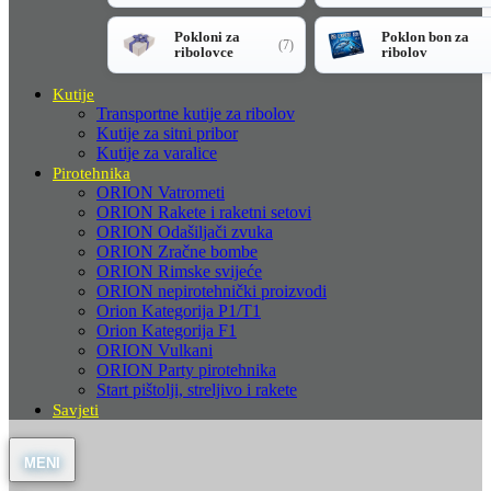
Pokloni za
Poklon bon za
(7)
ribolovce
ribolov
Kutije
Transportne kutije za ribolov
Kutije za sitni pribor
Kutije za varalice
Pirotehnika
ORION Vatrometi
ORION Rakete i raketni setovi
ORION Odašiljači zvuka
ORION Zračne bombe
ORION Rimske svijeće
ORION nepirotehnički proizvodi
Orion Kategorija P1/T1
Orion Kategorija F1
ORION Vulkani
ORION Party pirotehnika
Start pištolji, streljivo i rakete
Savjeti