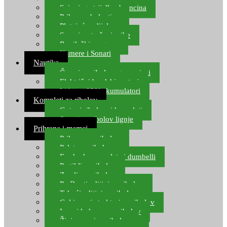
Spinning strijelke, brancina
Pribor za bolentino
Plutajuća odijela
Sonari za traženje ribe
Ronilački program
Kamere i Sonari
Nautika
Čamci za ribolov, gumenjaci
Električni brodski motori
Lithium ION akumulatori
Kompleti za ribolov
Gotovi ribolovni kompleti
Setovi za ribolov lignje
Prihrana i mamci
Prihrana za ribolov
Pelete za ribolov
Feeder lovne pelete i dumbelli
Partikli za ribolov
Zemlja za ribolov
Praškasti aditivi za ribolov
Tekući aditivi za ribolov
Gel i sprej atraktori za ribolov
Lovni kukuruz za ribolov
Živi mamci za ribolov