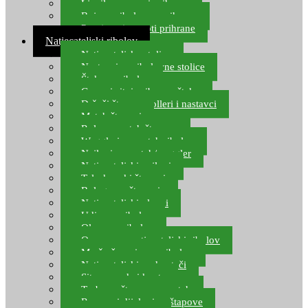
Ljepilo za crve i prihranu
Boje za ribolovnu prihranu
Provjereni recepti prihrane
Natjecateljski ribolov
Natjecateljske stolice
Nastavci za ribolovne stolice
Šteke za ribolov
Gume i sitni pribor za šteku
Držači štapova rolleri i nastavci
Match štapovi
Role za match štapove
Waggleri za match ribolov
Najloni za match/waggler
Natjecateljski najloni
Teleskopski štapovi
Bolognese štapovi
Natjecateljski plovci
Udice za ribolov
Olovo za ribolov
Oprema za natjecateljski ribolov
Mreže čuvarice za ribolov
Natjecateljski podmetači
Sito, posude i kante
Torbe za štapove – match
Rezervni dijelovi za štapove