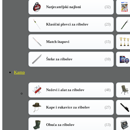
Natjecateljski najloni
(32)
Klasični plovci za ribolov
(23)
Match štapovi
(15)
Šteke za ribolov
(10)
Kamp
Noževi i alat za ribolov
(48)
Kape i rukavice za ribolov
(27)
Obuća za ribolov
(13)