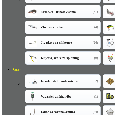
MADCAT Ribolov soma
(51)
Žlice za ribolov
(44)
Jig glave za silikonce
(24)
Kliješta, škare za spinning
(8)
Šaran
Izrada ribolovnih sistema
(62)
Vaganje i zaštita ribe
(31)
Udice za šarana, amura
(24)