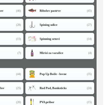
lov
Ribolov pastrve
(46)
(45)
Spining udice
(28)
(27)
Spinning setovi
(15)
(14)
Mirisi za varalice
(7)
(4)
Pop Up Boile - lovne
(44)
(35)
olov
Rod Pod, Banksticks
(25)
(24)
PVA pribor
(20)
(15)