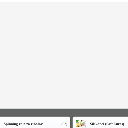
Spinning role za ribolov
Silikonci (Soft Lures)
(82)