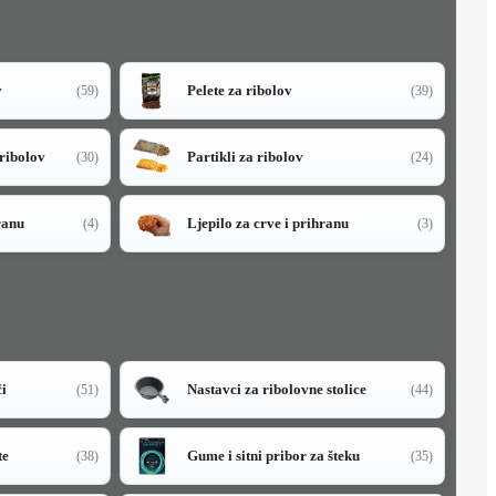
v
Pelete za ribolov
(59)
(39)
 ribolov
Partikli za ribolov
(30)
(24)
ranu
Ljepilo za crve i prihranu
(4)
(3)
či
Nastavci za ribolovne stolice
(51)
(44)
te
Gume i sitni pribor za šteku
(38)
(35)