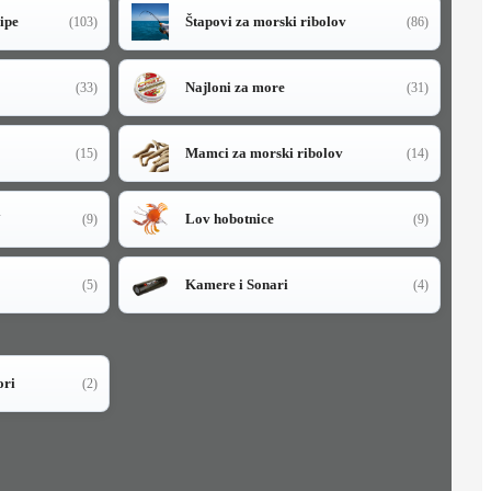
sipe
Štapovi za morski ribolov
(103)
(86)
Najloni za more
(33)
(31)
Mamci za morski ribolov
(15)
(14)
i
Lov hobotnice
(9)
(9)
Kamere i Sonari
(5)
(4)
ori
(2)