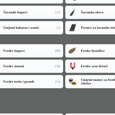
Šaranski štapovi
Šaranska olova
(12)
Umjetni kukuruz i ostalo
Pernice za šaranske sis
(7)
Feeder štapovi
Feeder hranilice
(69)
Feeder sistemi
Feeder arm držači
(30)
Umjetni mamci za feed
Feeder torbe i posude
(14)
ribolov