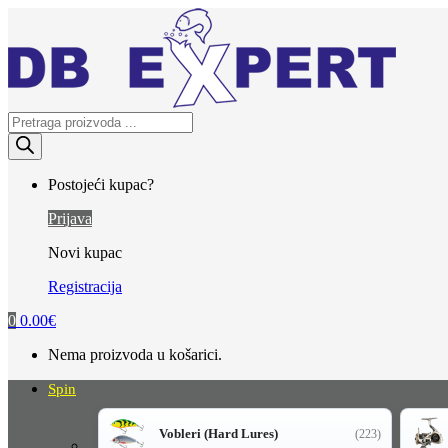
Skip
Skip
to
to
navigation
content
Products
search
Postojeći kupac?
Prijava
Novi kupac
Registracija
0
0.00
€
Nema proizvoda u košarici.
Spin
Vobleri (Hard Lures)
(223)