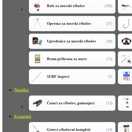
Role za morski ribolov
(106)
Oprema za morski ribolov
(37)
Upredenice za morski ribolov
(30)
Brum prihrana za more
(13)
SURF štapovi
(7)
Nautika
Čamci za ribolov, gumenjaci
(13)
Kompleti
Gotovi ribolovni kompleti
(24)