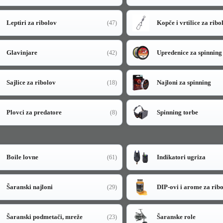
Leptiri za ribolov
Kopče i vrtilice za ribo
(47)
Glavinjare
Upredenice za spinning
(42)
Sajlice za ribolov
Najloni za spinning
(18)
Plovci za predatore
Spinning torbe
(8)
Boile lovne
Indikatori ugriza
(61)
Šaranski najloni
DIP-ovi i arome za rib
(29)
Šaranski podmetači, mreže
Šaranske role
(23)