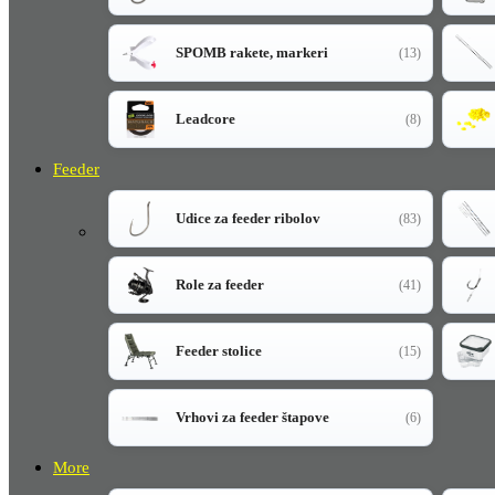
SPOMB rakete, markeri
(13)
Leadcore
(8)
Feeder
Udice za feeder ribolov
(83)
Role za feeder
(41)
Feeder stolice
(15)
Vrhovi za feeder štapove
(6)
More