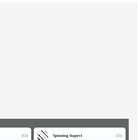
Spinning štapovi
(63)
(55)