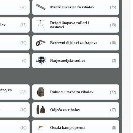
Mreže čuvarice za ribolov
(28)
(25)
Držači štapova rolleri i
olov
(17)
(15)
nastavci
Rezervni dijelovi za štapove
(10)
(10)
Natjecateljske stolice
(6)
(3)
učne, za
Ruksaci i torbe za ribolov
(33)
(32)
y
Odjeća za ribolov
(19)
(17)
Ostala kamp oprema
(10)
(8)