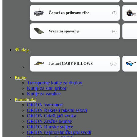
Čamci za prihranu ribe
(7)
Vreće za spavanje
(4)
🎁 ideje
Jastuci GABY PILLOWS
(25)
Kutije
Transportne kutije za ribolov
Kutije za sitni pribor
Kutije za varalice
Pirotehnika
ORION Vatrometi
ORION Rakete i raketni setovi
ORION Odašiljači zvuka
ORION Zračne bombe
ORION Rimske svijeće
ORION nepirotehnički proizvodi