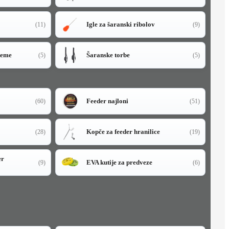
Igle za šaranski ribolov
(11)
(9)
teme
Šaranske torbe
(5)
(5)
Feeder najloni
(60)
(51)
Kopče za feeder hranilice
(28)
(19)
er
EVA kutije za predveze
(9)
(6)