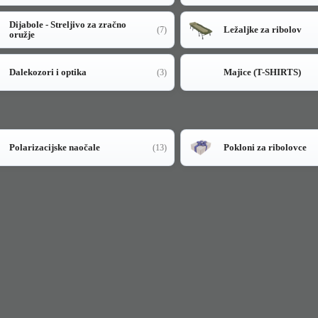
Dijabole - Streljivo za zračno
Ležaljke za ribolov
(7)
oružje
Dalekozori i optika
Majice (T-SHIRTS)
(3)
Polarizacijske naočale
Pokloni za ribolovce
(13)