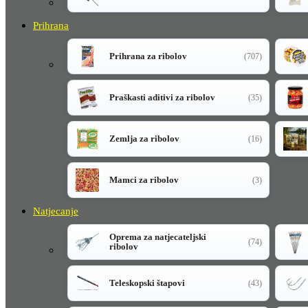
Prihrana
Prihrana za ribolov
(707)
Praškasti aditivi za ribolov
(35)
Zemlja za ribolov
(16)
Mamci za ribolov
(3)
Natjecanje
Oprema za natjecateljski
(74)
ribolov
Teleskopski štapovi
(43)