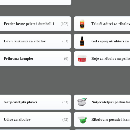
Feeder lovne pelete i dumbell-i
Tekući aditvi za ribolo
(192)
Lovni kukuruz za ribolov
Gel i sprej atraktori za
(33)
Prihrana komplet
Boje za ribolovnu prih
(6)
Natjecateljski plovci
Natjecateljski podmeta
(53)
Udice za ribolov
Ribolovne posude i kan
(42)