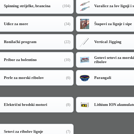
Spinning strijelke, brancina
Varalice za lov lignji i 
(104)
Udice za more
Štapovi za lignje i sipe
(34)
Ronilački program
Vertical Jigging
(22)
Gotovi setovi za morsk
Pribor za bolentino
(10)
ribolov
Perle za morski ribolov
Parangali
(6)
Električni brodski motori
Lithium ION akumulat
(8)
Setovi za ribolov lignje
(7)