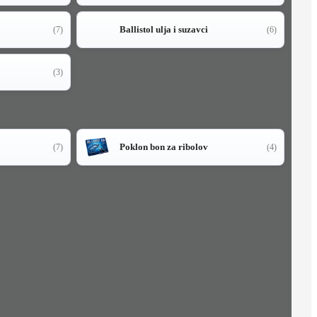
Ballistol ulja i suzavci
(7)
(6)
(3)
Poklon bon za ribolov
(7)
(4)