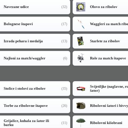
Navezane udice
Olovo za ribolov
(32)
Bolognese štapovi
Waggleri za match rib
(17)
Izrada pehara i medalja
Starlete za ribolov
(13)
Najloni za match/waggler
Role za match štapove
(6)
Svijetiljke (naglavne, r
Stolice i stolovi za ribolov
(35)
šator)
Torbe za ribolovne štapove
Ribolovni šatori i bivv
(26)
Grijalice, kuhala za šator ili
Ribolovni kišobrani
(11)
barku