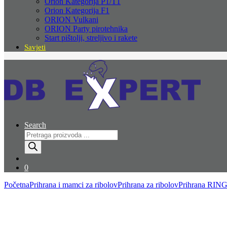
Orion Kategorija P1/T1
Orion Kategorija F1
ORION Vulkani
ORION Party pirotehnika
Start pištolji, streljivo i rakete
Savjeti
Search
Products
search
0
Početna
Prihrana i mamci za ribolov
Prihrana za ribolov
Prihrana RIN