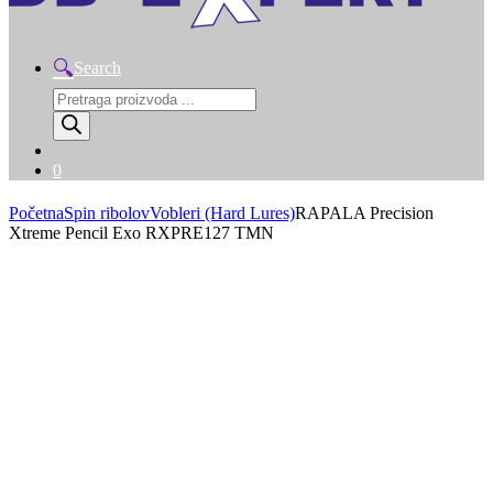
Search
Products
search
0
Početna
Spin ribolov
Vobleri (Hard Lures)
RAPALA Precision
Xtreme Pencil Exo RXPRE127 TMN