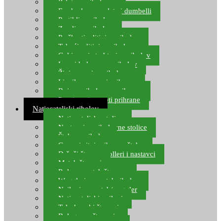
Pelete za ribolov
Feeder lovne pelete i dumbelli
Partikli za ribolov
Zemlja za ribolov
Praškasti aditivi za ribolov
Tekući aditivi za ribolov
Gel i sprej atraktori za ribolov
Lovni kukuruz za ribolov
Živi mamci za ribolov
Ljepilo za crve i prihranu
Boje za ribolovnu prihranu
Provjereni recepti prihrane
Natjecateljski ribolov
Natjecateljske stolice
Nastavci za ribolovne stolice
Šteke za ribolov
Gume i sitni pribor za šteku
Držači štapova rolleri i nastavci
Match štapovi
Role za match štapove
Waggleri za match ribolov
Najloni za match/waggler
Natjecateljski najloni
Teleskopski štapovi
Bolognese štapovi