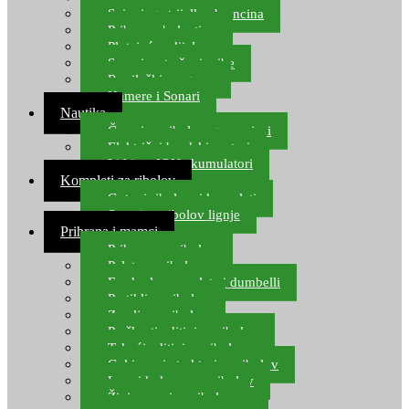
Spinning strijelke, brancina
Pribor za bolentino
Plutajuća odijela
Sonari za traženje ribe
Ronilački program
Kamere i Sonari
Nautika
Čamci za ribolov, gumenjaci
Električni brodski motori
Lithium ION akumulatori
Kompleti za ribolov
Gotovi ribolovni kompleti
Setovi za ribolov lignje
Prihrana i mamci
Prihrana za ribolov
Pelete za ribolov
Feeder lovne pelete i dumbelli
Partikli za ribolov
Zemlja za ribolov
Praškasti aditivi za ribolov
Tekući aditivi za ribolov
Gel i sprej atraktori za ribolov
Lovni kukuruz za ribolov
Živi mamci za ribolov