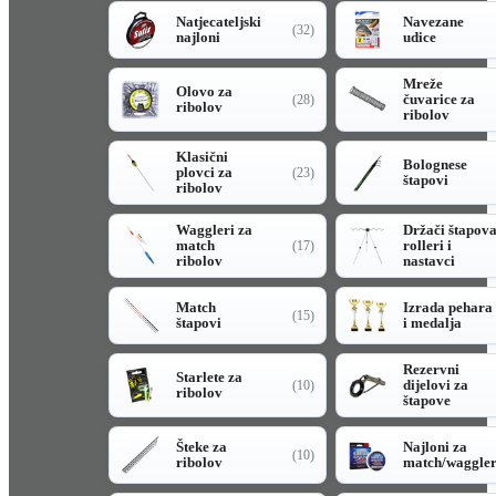
Natjecateljski
Navezane
(32)
najloni
udice
Mreže
Olovo za
čuvarice za
(28)
ribolov
ribolov
Klasični
Bolognese
plovci za
(23)
štapovi
ribolov
Waggleri za
Držači štapov
match
rolleri i
(17)
ribolov
nastavci
Match
Izrada pehara
(15)
štapovi
i medalja
Rezervni
Starlete za
dijelovi za
(10)
ribolov
štapove
Šteke za
Najloni za
(10)
ribolov
match/waggle