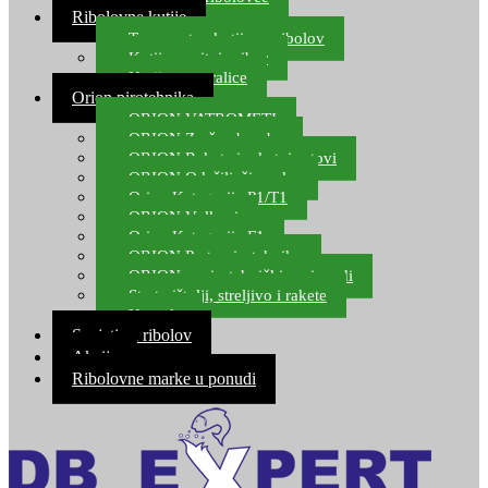
Ribolovne kutije
Transportne kutije za ribolov
Kutije za sitni pribor
Kutije za varalice
Orion pirotehnika
ORION VATROMETI
ORION Zračne bombe
ORION Rakete i raketni setovi
ORION Odašiljači zvuka
Orion Kategorija P1/T1
ORION Vulkani
Orion Kategorija F1
ORION Party pirotehnika
ORION nepirotehnički proizvodi
Start pištolji, streljivo i rakete
Kontakt
Savjeti za ribolov
Akcija
Ribolovne marke u ponudi