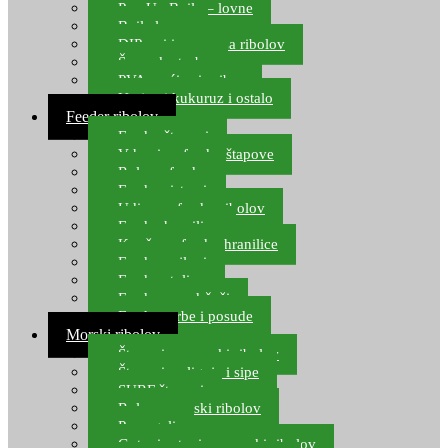
Pop Up Boile – lovne
Boile lovne
DIP-ovi i arome za ribolov
Šaranske torbe
PVA vrećice i pribor
Umjetni kukuruz i ostalo
Feeder ribolov
Feeder štapovi
Vrhovi za feeder štapove
Role za feeder
Feeder sistemi
Udice za feeder ribolov
Feeder hranilice
Kopče za feeder hranilice
Feeder najloni
Feeder stolice
Feeder arm držači
Feeder torbe i posude
Morski ribolov
Štapovi za morski ribolov
Štapovi za lignje i sipe
SURF štapovi
Role za morski ribolov
Parangali
Gotovi setovi za morski ribolov