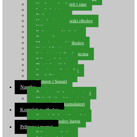
Varalice za lov lignji i sipe
Lov hobotnice
Najloni za more
Upredenice za morski ribolov
Udice za more
Perle za morski ribolov
Brum prihrana za more
Mamci za morski ribolov
Vertical Jigging
Spinning strijelke, brancina
Pribor za bolentino
Plutajuća odijela
Sonari za traženje ribe
Ronilački program
Kamere i Sonari
Nautika
Čamci za ribolov, gumenjaci
Električni brodski motori
Lithium ION akumulatori
Kompleti za ribolov
Gotovi ribolovni kompleti
Setovi za ribolov lignje
Prihrana i mamci
Prihrana za ribolov