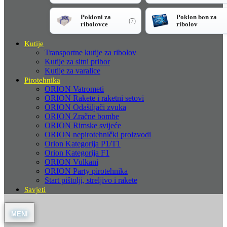
Pokloni za
Poklon bon za
(7)
ribolovce
ribolov
Kutije
Transportne kutije za ribolov
Kutije za sitni pribor
Kutije za varalice
Pirotehnika
ORION Vatrometi
ORION Rakete i raketni setovi
ORION Odašiljači zvuka
ORION Zračne bombe
ORION Rimske svijeće
ORION nepirotehnički proizvodi
Orion Kategorija P1/T1
Orion Kategorija F1
ORION Vulkani
ORION Party pirotehnika
Start pištolji, streljivo i rakete
Savjeti