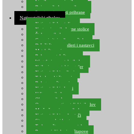
Ljepilo za crve i prihranu
Boje za ribolovnu prihranu
Provjereni recepti prihrane
Natjecateljski ribolov
Natjecateljske stolice
Nastavci za ribolovne stolice
Šteke za ribolov
Gume i sitni pribor za šteku
Držači štapova rolleri i nastavci
Match štapovi
Role za match štapove
Waggleri za match ribolov
Najloni za match/waggler
Natjecateljski najloni
Teleskopski štapovi
Bolognese štapovi
Natjecateljski plovci
Udice za ribolov
Olovo za ribolov
Oprema za natjecateljski ribolov
Mreže čuvarice za ribolov
Natjecateljski podmetači
Sito, posude i kante
Torbe za štapove – match
Rezervni dijelovi za štapove