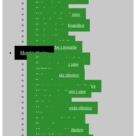
Role za feeder
Feeder sistemi
Udice za feeder ribolov
Feeder hranilice
Kopče za feeder hranilice
Feeder najloni
Feeder stolice
Feeder arm držači
Feeder torbe i posude
Morski ribolov
Štapovi za morski ribolov
Štapovi za lignje i sipe
SURF štapovi
Role za morski ribolov
Parangali
Gotovi setovi za morski ribolov
Varalice za lov lignji i sipe
Lov hobotnice
Najloni za more
Upredenice za morski ribolov
Udice za more
Perle za morski ribolov
Brum prihrana za more
Mamci za morski ribolov
Vertical Jigging