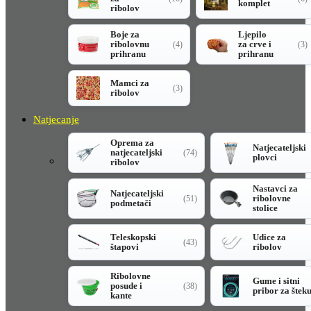
komplet
ribolov
Boje za
Ljepilo
ribolovnu
za crve i
(4)
(3)
prihranu
prihranu
Mamci za
(3)
ribolov
Natjecanje
Oprema za
Natjecateljski
natjecateljski
(74)
plovci
ribolov
Nastavci za
Natjecateljski
ribolovne
(51)
podmetači
stolice
Teleskopski
Udice za
(43)
štapovi
ribolov
Ribolovne
Gume i sitni
posude i
(38)
pribor za štek
kante