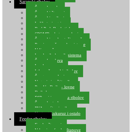
Šaranski ribolov
Šaranske role
Šaranski štapovi
Šaranski najloni
Indikatori ugriza
Rod Pod, Banksticks
SPOMB rakete, markeri
Šaranski podmetači, mreže
Pernice za šaranske sisteme
Udice za šarana, amura
Izrada ribolovnih sistema
Šaranska olova
Leadcore
Igle za šaranski ribolov
Špage, upredenice
Vaganje i zaštita ribe
Pop Up Boile – lovne
Boile lovne
DIP-ovi i arome za ribolov
Šaranske torbe
PVA vrećice i pribor
Umjetni kukuruz i ostalo
Feeder ribolov
Feeder štapovi
Vrhovi za feeder štapove