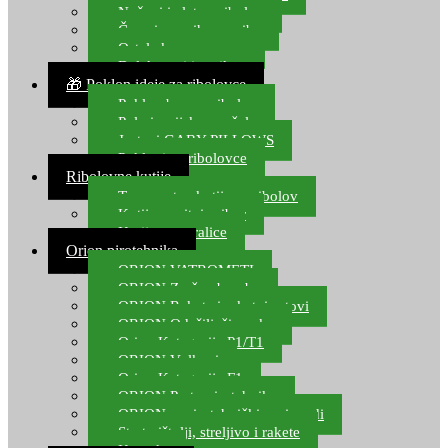
Noževi i alat za ribolov
Čamci za prihranu ribe
Ostala kamp oprema
Dalekozori i optika
🎁 Poklon ideje za ribolovce
Poklon bon za ribolov
Polarizacijske naočale
Jastuci GABY PILLOWS
Pokloni za ribolovce
Ribolovne kutije
Transportne kutije za ribolov
Kutije za sitni pribor
Kutije za varalice
Orion pirotehnika
ORION VATROMETI
ORION Zračne bombe
ORION Rakete i raketni setovi
ORION Odašiljači zvuka
Orion Kategorija P1/T1
ORION Vulkani
Orion Kategorija F1
ORION Party pirotehnika
ORION nepirotehnički proizvodi
Start pištolji, streljivo i rakete