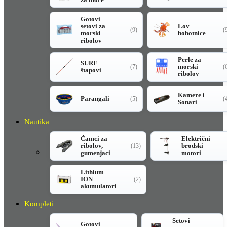
Gotovi
setovi za
Lov
(9)
(
morski
hobotnice
ribolov
Perle za
SURF
morski
(7)
(
štapovi
ribolov
Kamere i
Parangali
(5)
(
Sonari
Nautika
Čamci za
Električni
ribolov,
brodski
(13)
gumenjaci
motori
Lithium
ION
(2)
akumulatori
Kompleti
Setovi
Gotovi