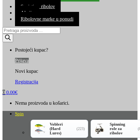
Kontakt
Savjeti za ribolov
Akcija
Ribolovne marke u ponudi
Products
search
Postojeći kupac?
Prijava
Novi kupac
Registracija
0
0.00
€
Nema proizvoda u košarici.
Spin
Vobleri
Spinning
(Hard
role za
(223)
(
Lures)
ribolov