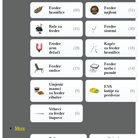
Feeder
Feeder
(60)
(51)
hranilice
najloni
Role za
Feeder
(41)
(30)
feeder
sistemi
Feeder
Kopče
arm
za feeder
(28)
(18)
držači
hranilice
Feeder
Feeder
torbe i
(15)
(14)
stolice
posude
Umjetni
EVA
mamci
kutije za
(9)
(6)
za feeder
predveze
ribolov
Vrhovi
za feeder
(6)
štapove
More