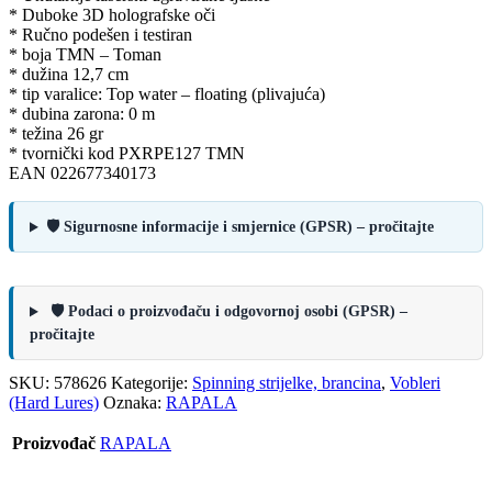
* Duboke 3D holografske oči
* Ručno podešen i testiran
* boja TMN – Toman
* dužina 12,7 cm
* tip varalice: Top water – floating (plivajuća)
* dubina zarona: 0 m
* težina 26 gr
* tvornički kod PXRPE127 TMN
EAN 022677340173
🛡️ Sigurnosne informacije i smjernice (GPSR) – pročitajte
🛡️ Podaci o proizvođaču i odgovornoj osobi (GPSR) –
pročitajte
SKU:
578626
Kategorije:
Spinning strijelke, brancina
,
Vobleri
(Hard Lures)
Oznaka:
RAPALA
Proizvođač
RAPALA