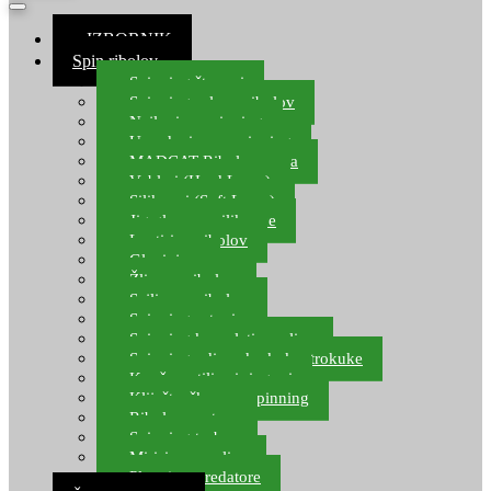
≡ IZBORNIK
Spin ribolov
Spinning štapovi
Spinning role za ribolov
Najloni za spinning
Upredenice za spinning
MADCAT Ribolov soma
Vobleri (Hard Lures)
Silikonci (Soft Lures)
Jig glave za silikonce
Leptiri za ribolov
Glavinjare
Žlice za ribolov
Sajlice za ribolov
Spinning setovi
Spinning kompleti varalica
Spinning udice, dvokuke, trokuke
Kopče, vrtilice i ringovi
Kliješta, škare za spinning
Ribolov pastrve
Spinning torbe
Mirisi za varalice
Plovci za predatore