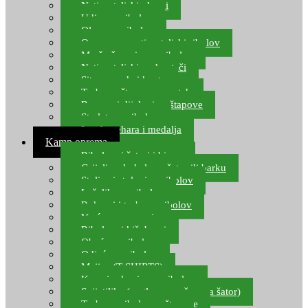
Natjecateljski plovci
Udice za ribolov
Olovo za ribolov
Oprema za natjecateljski ribolov
Mreže čuvarice za ribolov
Natjecateljski podmetači
Sito, posude i kante
Torbe za štapove – match
Rezervni dijelovi za štapove
Starlete za ribolov
Izrada pehara i medalja
Kamp oprema
Ribolovni šatori i bivvy
Grijalice, kuhala za šator ili barku
Stolice i stolovi za ribolov
Ležaljke za ribolov
Ruksaci i torbe za ribolov
Vreće za spavanje
Ribolovni kišobrani
Obuća za ribolov
Odjeća za ribolov
Majice (T-SHIRTS)
Kape i rukavice za ribolov
Svijetiljke (naglavne, ručne, za šator)
Torbe za ribolovne štapove