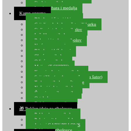
Starlete za ribolov
Izrada pehara i medalja
Kamp oprema
Ribolovni šatori i bivvy
Grijalice, kuhala za šator ili barku
Stolice i stolovi za ribolov
Ležaljke za ribolov
Ruksaci i torbe za ribolov
Vreće za spavanje
Ribolovni kišobrani
Obuća za ribolov
Odjeća za ribolov
Majice (T-SHIRTS)
Kape i rukavice za ribolov
Svijetiljke (naglavne, ručne, za šator)
Torbe za ribolovne štapove
Noževi i alat za ribolov
Čamci za prihranu ribe
Ostala kamp oprema
Dalekozori i optika
🎁 Poklon ideje za ribolovce
Poklon bon za ribolov
Polarizacijske naočale
Jastuci GABY PILLOWS
Pokloni za ribolovce