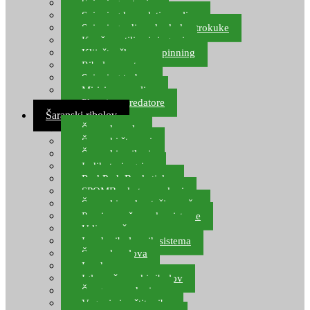
Spinning setovi
Spinning kompleti varalica
Spinning udice, dvokuke, trokuke
Kopče, vrtilice i ringovi
Kliješta, škare za spinning
Ribolov pastrve
Spinning torbe
Mirisi za varalice
Plovci za predatore
Šaranski ribolov
Šaranske role
Šaranski štapovi
Šaranski najloni
Indikatori ugriza
Rod Pod, Banksticks
SPOMB rakete, markeri
Šaranski podmetači, mreže
Pernice za šaranske sisteme
Udice za šarana, amura
Izrada ribolovnih sistema
Šaranska olova
Leadcore
Igle za šaranski ribolov
Špage, upredenice
Vaganje i zaštita ribe