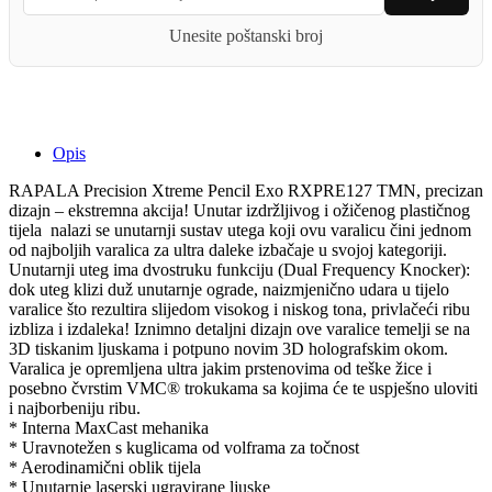
TMN
Unesite poštanski broj
quantity
Opis
RAPALA Precision Xtreme Pencil Exo RXPRE127 TMN, precizan
dizajn – ekstremna akcija! Unutar izdržljivog i ožičenog plastičnog
tijela nalazi se unutarnji sustav utega koji ovu varalicu čini jednom
od najboljih varalica za ultra daleke izbačaje u svojoj kategoriji.
Unutarnji uteg ima dvostruku funkciju (Dual Frequency Knocker):
dok uteg klizi duž unutarnje ograde, naizmjenično udara u tijelo
varalice što rezultira slijedom visokog i niskog tona, privlačeći ribu
izbliza i izdaleka! Iznimno detaljni dizajn ove varalice temelji se na
3D tiskanim ljuskama i potpuno novim 3D holografskim okom.
Varalica je opremljena ultra jakim prstenovima od teške žice i
posebno čvrstim VMC® trokukama sa kojima će te uspješno uloviti
i najborbeniju ribu.
* Interna MaxCast mehanika
* Uravnotežen s kuglicama od volframa za točnost
* Aerodinamični oblik tijela
* Unutarnje laserski ugravirane ljuske