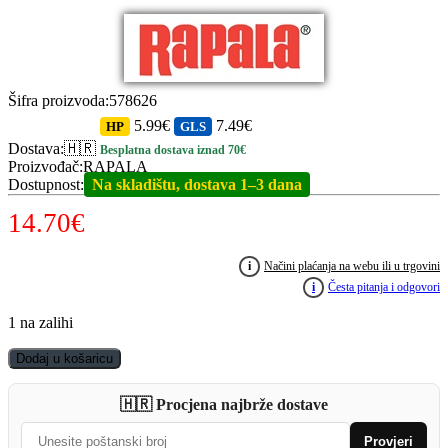
Šifra proizvoda
:
578626
5.99€
7.49€
HP
GLS
Dostava
:
🇭🇷
Besplatna dostava iznad 70€
Proizvođač
:
RAPALA
Dostupnost
:
Na skladištu, dostava 1–3 dana
14.70
€
i
Načini plaćanja na webu ili u trgovini
i
Česta pitanja i odgovori
1 na zalihi
RAPALA
Dodaj u košaricu
Precision
Xtreme
🇭🇷 Procjena najbrže dostave
Pencil
Exo
Provjeri
RXPRE127