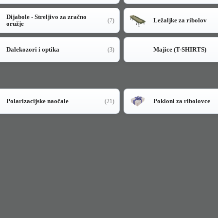
Dijabole - Streljivo za zračno
Ležaljke za ribolov
(7)
oružje
Dalekozori i optika
Majice (T-SHIRTS)
(3)
Polarizacijske naočale
Pokloni za ribolovce
(21)