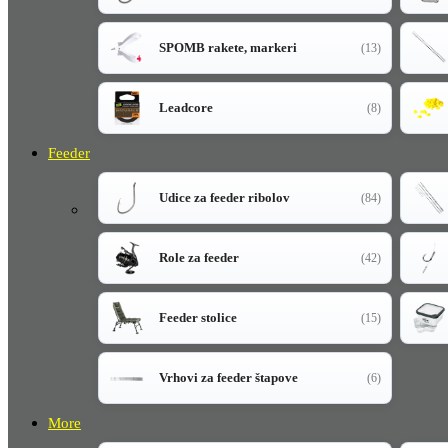
SPOMB rakete, markeri
(13)
Leadcore
(8)
Feeder
Udice za feeder ribolov
(84)
Role za feeder
(42)
Feeder stolice
(15)
Vrhovi za feeder štapove
(6)
More