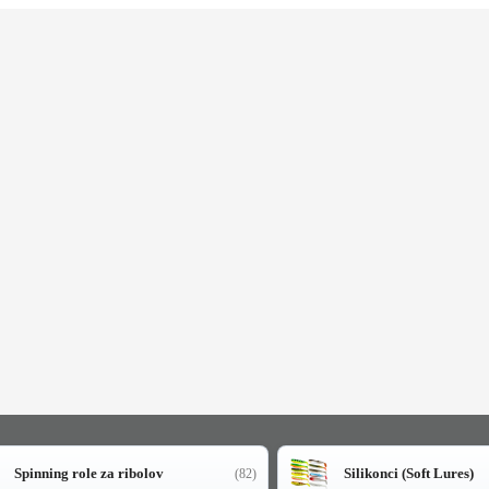
Spinning role za ribolov
Silikonci (Soft Lures)
(82)