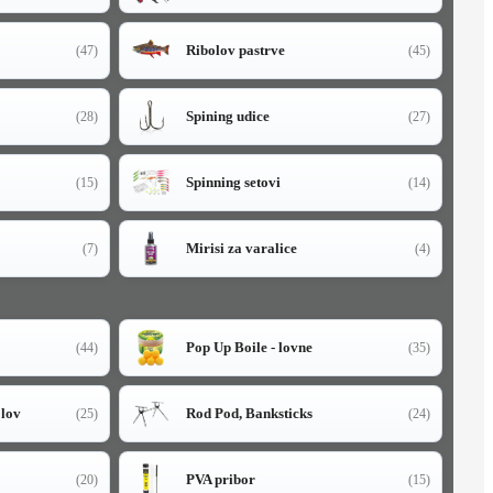
Ribolov pastrve
(47)
(45)
Spining udice
(28)
(27)
Spinning setovi
(15)
(14)
Mirisi za varalice
(7)
(4)
Pop Up Boile - lovne
(44)
(35)
olov
Rod Pod, Banksticks
(25)
(24)
PVA pribor
(20)
(15)