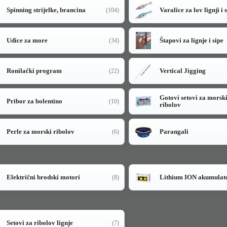
Spinning strijelke, brancina
Varalice za lov lignji i 
(104)
Udice za more
Štapovi za lignje i sipe
(34)
Ronilački program
Vertical Jigging
(22)
Gotovi setovi za morsk
Pribor za bolentino
(10)
ribolov
Perle za morski ribolov
Parangali
(6)
Električni brodski motori
Lithium ION akumulat
(8)
Setovi za ribolov lignje
(7)