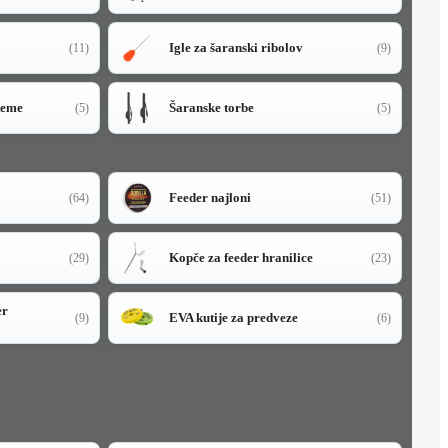
Igle za šaranski ribolov
(11)
(9)
teme
Šaranske torbe
(5)
(5)
Feeder najloni
(64)
(51)
Kopče za feeder hranilice
(29)
(23)
er
EVA kutije za predveze
(9)
(6)