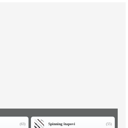
Spinning štapovi
(63)
(55)