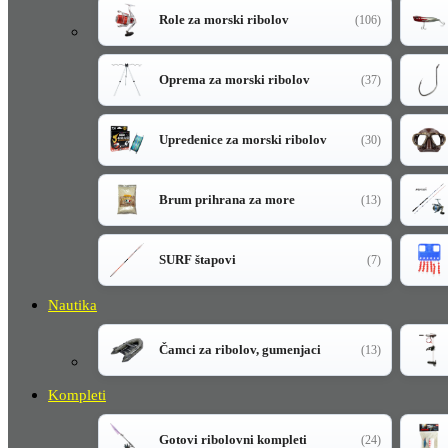
Role za morski ribolov
(106)
Oprema za morski ribolov
(37)
Upredenice za morski ribolov
(30)
Brum prihrana za more
(13)
SURF štapovi
(7)
Nautika
Čamci za ribolov, gumenjaci
(13)
Kompleti
Gotovi ribolovni kompleti
(24)