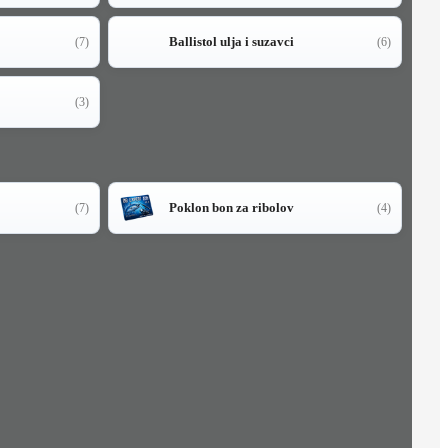
Ballistol ulja i suzavci
(7)
(6)
(3)
Poklon bon za ribolov
(7)
(4)