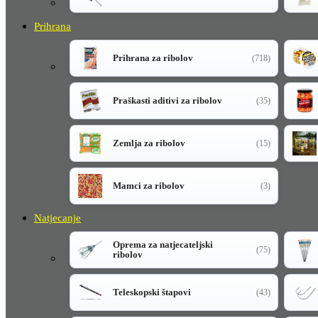
Prihrana
Prihrana za ribolov
(718)
Praškasti aditivi za ribolov
(35)
Zemlja za ribolov
(15)
Mamci za ribolov
(3)
Natjecanje
Oprema za natjecateljski
(75)
ribolov
Teleskopski štapovi
(43)