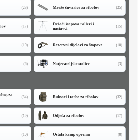
Mreže čuvarice za ribolov
(28)
(25)
Držači štapova rolleri i
olov
(17)
(15)
nastavci
Rezervni dijelovi za štapove
(10)
(10)
Natjecateljske stolice
(6)
(3)
učne, za
Ruksaci i torbe za ribolov
(34)
(32)
y
Odjeća za ribolov
(19)
(17)
Ostala kamp oprema
(10)
(8)