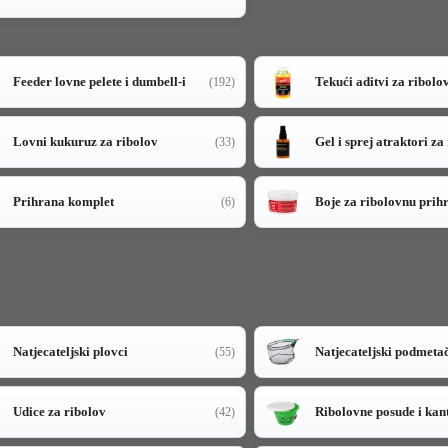
Feeder lovne pelete i dumbell-i
Tekući aditvi za ribolo
(192)
Lovni kukuruz za ribolov
Gel i sprej atraktori za
(33)
Prihrana komplet
Boje za ribolovnu prih
(6)
Natjecateljski plovci
Natjecateljski podmeta
(55)
Udice za ribolov
Ribolovne posude i kan
(42)