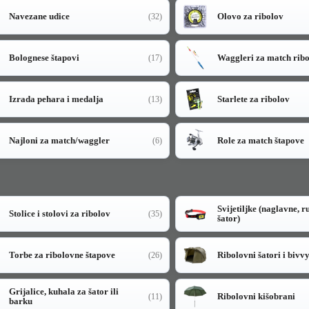
Navezane udice
Olovo za ribolov
(32)
Bolognese štapovi
Waggleri za match rib
(17)
Izrada pehara i medalja
Starlete za ribolov
(13)
Najloni za match/waggler
Role za match štapove
(6)
Svijetiljke (naglavne, r
Stolice i stolovi za ribolov
(35)
šator)
Torbe za ribolovne štapove
Ribolovni šatori i bivv
(26)
Grijalice, kuhala za šator ili
Ribolovni kišobrani
(11)
barku