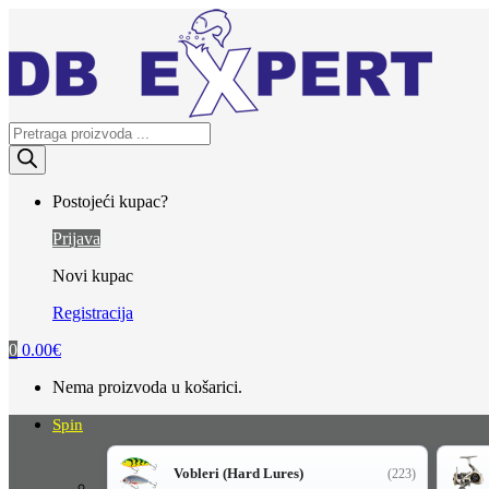
Skip
Skip
to
to
navigation
content
Products
search
Postojeći kupac?
Prijava
Novi kupac
Registracija
0
0.00
€
Nema proizvoda u košarici.
Spin
Vobleri (Hard Lures)
(223)