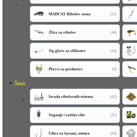
MADCAT Ribolov soma
(51)
Žlice za ribolov
(44)
Jig glave za silikonce
(24)
Plovci za predatore
(9)
Šaran
Izrada ribolovnih sistema
(62)
Vaganje i zaštita ribe
(31)
Udice za šarana, amura
(24)