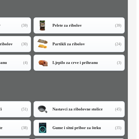
v
Pelete za ribolov
(59)
(39)
 ribolov
Partikli za ribolov
(30)
(24)
ranu
Ljepilo za crve i prihranu
(4)
(3)
či
Nastavci za ribolovne stolice
(51)
(45)
te
Gume i sitni pribor za šteku
(38)
(35)