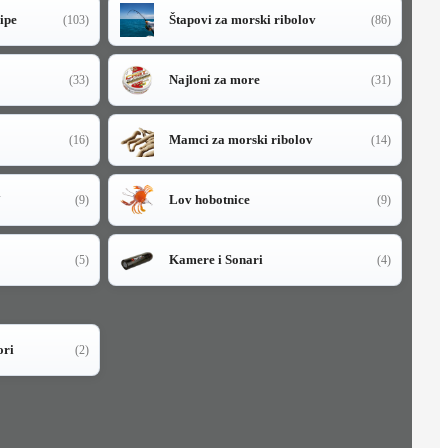
sipe
Štapovi za morski ribolov
(103)
(86)
Najloni za more
(33)
(31)
Mamci za morski ribolov
(16)
(14)
i
Lov hobotnice
(9)
(9)
Kamere i Sonari
(5)
(4)
ori
(2)