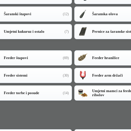
Šaranski štapovi
Šaranska olova
(12)
Umjetni kukuruz i ostalo
Pernice za šaranske sis
(7)
Feeder štapovi
Feeder hranilice
(69)
Feeder sistemi
Feeder arm držači
(30)
Umjetni mamci za feed
Feeder torbe i posude
(14)
ribolov