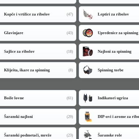
Kopče i vrtilice za ribolov
Leptiri za ribolov
(47)
Glavinjare
Upredenice za spinning
(43)
Sajlice za ribolov
Najloni za spinning
(18)
Kliješta, škare za spinning
Spinning torbe
(8)
Boile lovne
Indikatori ugriza
(61)
Šaranski najloni
DIP-ovi i arome za rib
(29)
Šaranski podmetači, mreže
Šaranske role
(23)