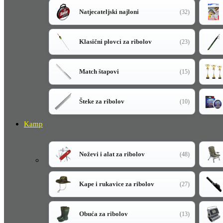
Natjecateljski najloni
(32)
Klasični plovci za ribolov
(23)
Match štapovi
(15)
Šteke za ribolov
(10)
Kamp
Noževi i alat za ribolov
(48)
Kape i rukavice za ribolov
(27)
Obuća za ribolov
(13)