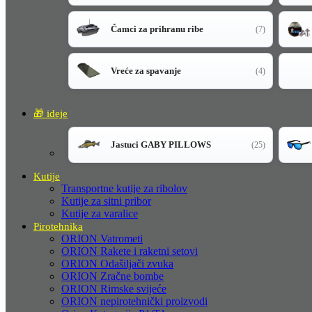
Čamci za prihranu ribe
(7)
Vreće za spavanje
(4)
🎁 ideje
Jastuci GABY PILLOWS
(25)
Kutije
Transportne kutije za ribolov
Kutije za sitni pribor
Kutije za varalice
Pirotehnika
ORION Vatrometi
ORION Rakete i raketni setovi
ORION Odašiljači zvuka
ORION Zračne bombe
ORION Rimske svijeće
ORION nepirotehnički proizvodi