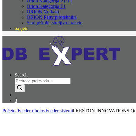
Orion Kategorija P1/T1
Orion Kategorija F1
ORION Vulkani
ORION Party pirotehnika
Start pištolji, streljivo i rakete
Savjeti
Search
Products
search
0
Početna
Feeder ribolov
Feeder sistemi
PRESTON INNOVATIONS Quic