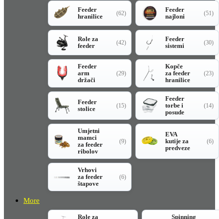
Feeder
Feeder
(62)
(51)
hranilice
najloni
Role za
Feeder
(42)
(30)
feeder
sistemi
Feeder
Kopče
arm
za feeder
(29)
(23)
držači
hranilice
Feeder
Feeder
torbe i
(15)
(14)
stolice
posude
Umjetni
EVA
mamci
kutije za
(9)
(6)
za feeder
predveze
ribolov
Vrhovi
za feeder
(6)
štapove
More
Role za
Spinning