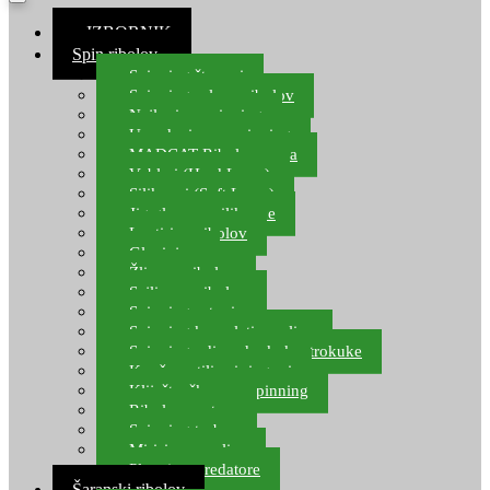
≡ IZBORNIK
Spin ribolov
Spinning štapovi
Spinning role za ribolov
Najloni za spinning
Upredenice za spinning
MADCAT Ribolov soma
Vobleri (Hard Lures)
Silikonci (Soft Lures)
Jig glave za silikonce
Leptiri za ribolov
Glavinjare
Žlice za ribolov
Sajlice za ribolov
Spinning setovi
Spinning kompleti varalica
Spinning udice, dvokuke, trokuke
Kopče, vrtilice i ringovi
Kliješta, škare za spinning
Ribolov pastrve
Spinning torbe
Mirisi za varalice
Plovci za predatore
Šaranski ribolov