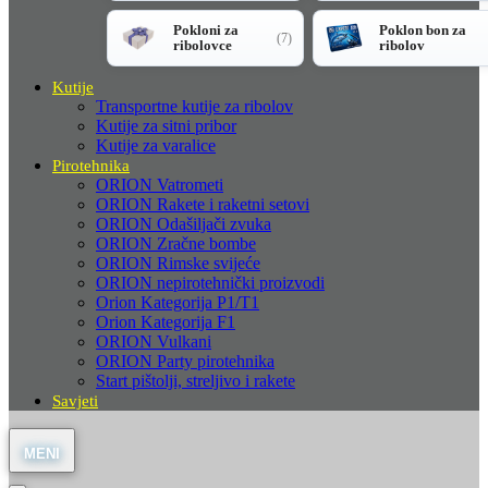
Pokloni za
Poklon bon za
(7)
ribolovce
ribolov
Kutije
Transportne kutije za ribolov
Kutije za sitni pribor
Kutije za varalice
Pirotehnika
ORION Vatrometi
ORION Rakete i raketni setovi
ORION Odašiljači zvuka
ORION Zračne bombe
ORION Rimske svijeće
ORION nepirotehnički proizvodi
Orion Kategorija P1/T1
Orion Kategorija F1
ORION Vulkani
ORION Party pirotehnika
Start pištolji, streljivo i rakete
Savjeti