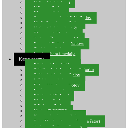
Natjecateljski plovci
Udice za ribolov
Olovo za ribolov
Oprema za natjecateljski ribolov
Mreže čuvarice za ribolov
Natjecateljski podmetači
Sito, posude i kante
Torbe za štapove – match
Rezervni dijelovi za štapove
Starlete za ribolov
Izrada pehara i medalja
Kamp oprema
Ribolovni šatori i bivvy
Grijalice, kuhala za šator ili barku
Stolice i stolovi za ribolov
Ležaljke za ribolov
Ruksaci i torbe za ribolov
Vreće za spavanje
Ribolovni kišobrani
Obuća za ribolov
Odjeća za ribolov
Majice (T-SHIRTS)
Kape i rukavice za ribolov
Svijetiljke (naglavne, ručne, za šator)
Torbe za ribolovne štapove