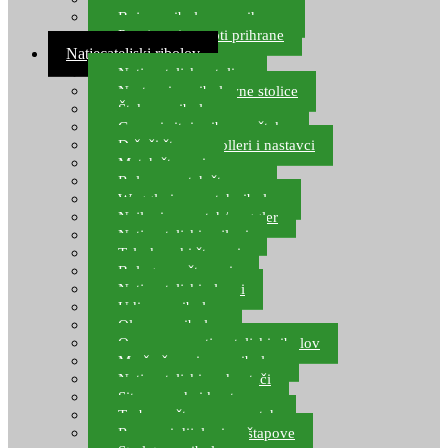
Boje za ribolovnu prihranu
Provjereni recepti prihrane
Natjecateljski ribolov
Natjecateljske stolice
Nastavci za ribolovne stolice
Šteke za ribolov
Gume i sitni pribor za šteku
Držači štapova rolleri i nastavci
Match štapovi
Role za match štapove
Waggleri za match ribolov
Najloni za match/waggler
Natjecateljski najloni
Teleskopski štapovi
Bolognese štapovi
Natjecateljski plovci
Udice za ribolov
Olovo za ribolov
Oprema za natjecateljski ribolov
Mreže čuvarice za ribolov
Natjecateljski podmetači
Sito, posude i kante
Torbe za štapove – match
Rezervni dijelovi za štapove