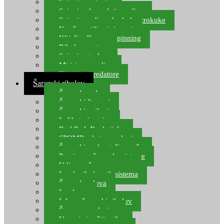
Spinning setovi
Spinning kompleti varalica
Spinning udice, dvokuke, trokuke
Kopče, vrtilice i ringovi
Kliješta, škare za spinning
Ribolov pastrve
Spinning torbe
Mirisi za varalice
Plovci za predatore
Šaranski ribolov
Šaranske role
Šaranski štapovi
Šaranski najloni
Indikatori ugriza
Rod Pod, Banksticks
SPOMB rakete, markeri
Šaranski podmetači, mreže
Pernice za šaranske sisteme
Udice za šarana, amura
Izrada ribolovnih sistema
Šaranska olova
Leadcore
Igle za šaranski ribolov
Špage, upredenice
Vaganje i zaštita ribe