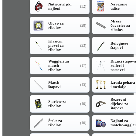
Natjecateljski
Navezane
(32)
najloni
udice
Mreže
Olovo za
čuvarice za
(28)
ribolov
ribolov
Klasični
Bolognese
plovci za
(23)
štapovi
ribolov
Waggleri za
Držači štapov
match
rolleri i
(17)
ribolov
nastavci
Match
Izrada pehara
(15)
štapovi
i medalja
Rezervni
Starlete za
dijelovi za
(10)
ribolov
štapove
Šteke za
Najloni za
(10)
ribolov
match/waggle