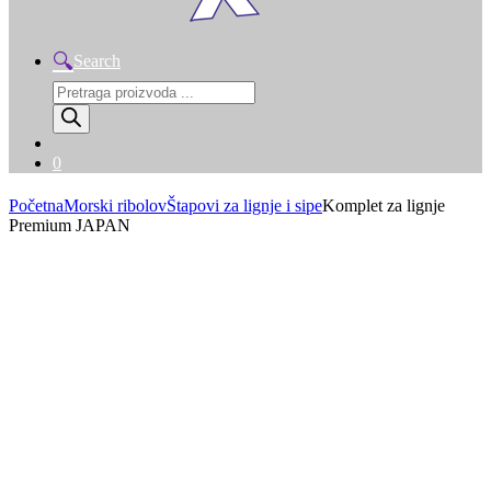
Search
Products
search
0
Početna
Morski ribolov
Štapovi za lignje i sipe
Komplet za lignje
Premium JAPAN