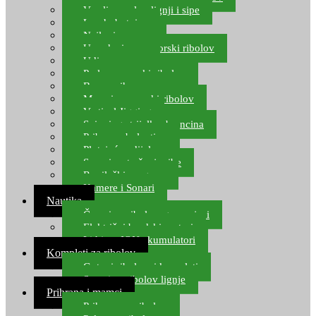
Varalice za lov lignji i sipe
Lov hobotnice
Najloni za more
Upredenice za morski ribolov
Udice za more
Perle za morski ribolov
Brum prihrana za more
Mamci za morski ribolov
Vertical Jigging
Spinning strijelke, brancina
Pribor za bolentino
Plutajuća odijela
Sonari za traženje ribe
Ronilački program
Kamere i Sonari
Nautika
Čamci za ribolov, gumenjaci
Električni brodski motori
Lithium ION akumulatori
Kompleti za ribolov
Gotovi ribolovni kompleti
Setovi za ribolov lignje
Prihrana i mamci
Prihrana za ribolov