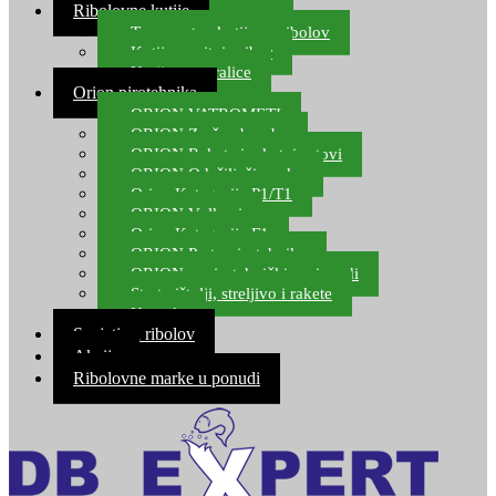
Ribolovne kutije
Transportne kutije za ribolov
Kutije za sitni pribor
Kutije za varalice
Orion pirotehnika
ORION VATROMETI
ORION Zračne bombe
ORION Rakete i raketni setovi
ORION Odašiljači zvuka
Orion Kategorija P1/T1
ORION Vulkani
Orion Kategorija F1
ORION Party pirotehnika
ORION nepirotehnički proizvodi
Start pištolji, streljivo i rakete
Kontakt
Savjeti za ribolov
Akcija
Ribolovne marke u ponudi