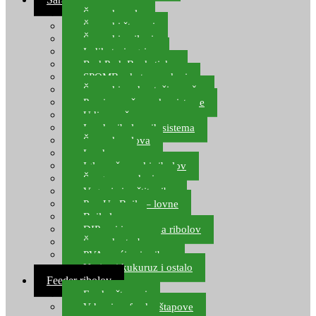
Šaranske role
Šaranski štapovi
Šaranski najloni
Indikatori ugriza
Rod Pod, Banksticks
SPOMB rakete, markeri
Šaranski podmetači, mreže
Pernice za šaranske sisteme
Udice za šarana, amura
Izrada ribolovnih sistema
Šaranska olova
Leadcore
Igle za šaranski ribolov
Špage, upredenice
Vaganje i zaštita ribe
Pop Up Boile – lovne
Boile lovne
DIP-ovi i arome za ribolov
Šaranske torbe
PVA vrećice i pribor
Umjetni kukuruz i ostalo
Feeder ribolov
Feeder štapovi
Vrhovi za feeder štapove