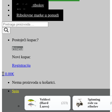
Kontakt
Savjeti za ribolov
Akcija
Ribolovne marke u ponudi
Products
search
Postojeći kupac?
Prijava
Novi kupac
Registracija
0
0.00
€
Nema proizvoda u košarici.
Spin
Vobleri
Spinning
(Hard
role za
(223)
(
Lures)
ribolov