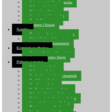
Spinning strijelke, brancina
Pribor za bolentino
Plutajuća odijela
Sonari za traženje ribe
Ronilački program
Kamere i Sonari
Nautika
Čamci za ribolov, gumenjaci
Električni brodski motori
Lithium ION akumulatori
Kompleti za ribolov
Gotovi ribolovni kompleti
Setovi za ribolov lignje
Prihrana i mamci
Prihrana za ribolov
Pelete za ribolov
Feeder lovne pelete i dumbelli
Partikli za ribolov
Zemlja za ribolov
Praškasti aditivi za ribolov
Tekući aditivi za ribolov
Gel i sprej atraktori za ribolov
Lovni kukuruz za ribolov
Živi mamci za ribolov
Ljepilo za crve i prihranu