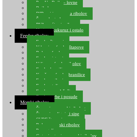
Pop Up Boile – lovne
Boile lovne
DIP-ovi i arome za ribolov
Šaranske torbe
PVA vrećice i pribor
Umjetni kukuruz i ostalo
Feeder ribolov
Feeder štapovi
Vrhovi za feeder štapove
Role za feeder
Feeder sistemi
Udice za feeder ribolov
Feeder hranilice
Kopče za feeder hranilice
Feeder najloni
Feeder stolice
Feeder arm držači
Feeder torbe i posude
Morski ribolov
Štapovi za morski ribolov
Štapovi za lignje i sipe
SURF štapovi
Role za morski ribolov
Parangali
Gotovi setovi za morski ribolov