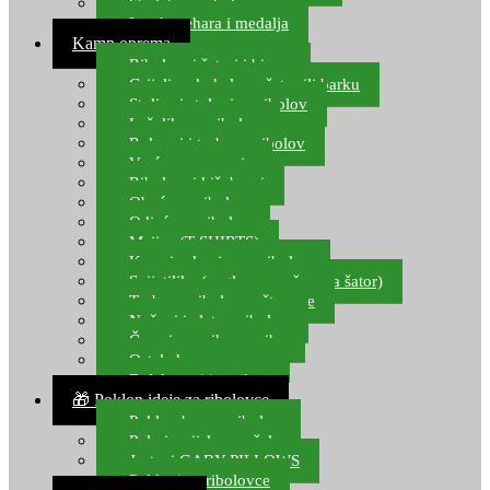
Starlete za ribolov
Izrada pehara i medalja
Kamp oprema
Ribolovni šatori i bivvy
Grijalice, kuhala za šator ili barku
Stolice i stolovi za ribolov
Ležaljke za ribolov
Ruksaci i torbe za ribolov
Vreće za spavanje
Ribolovni kišobrani
Obuća za ribolov
Odjeća za ribolov
Majice (T-SHIRTS)
Kape i rukavice za ribolov
Svijetiljke (naglavne, ručne, za šator)
Torbe za ribolovne štapove
Noževi i alat za ribolov
Čamci za prihranu ribe
Ostala kamp oprema
Dalekozori i optika
🎁 Poklon ideje za ribolovce
Poklon bon za ribolov
Polarizacijske naočale
Jastuci GABY PILLOWS
Pokloni za ribolovce