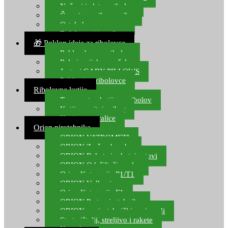
Noževi i alat za ribolov
Čamci za prihranu ribe
Ostala kamp oprema
Dalekozori i optika
🎁 Poklon ideje za ribolovce
Poklon bon za ribolov
Polarizacijske naočale
Jastuci GABY PILLOWS
Pokloni za ribolovce
Ribolovne kutije
Transportne kutije za ribolov
Kutije za sitni pribor
Kutije za varalice
Orion pirotehnika
ORION VATROMETI
ORION Zračne bombe
ORION Rakete i raketni setovi
ORION Odašiljači zvuka
Orion Kategorija P1/T1
ORION Vulkani
Orion Kategorija F1
ORION Party pirotehnika
ORION nepirotehnički proizvodi
Start pištolji, streljivo i rakete