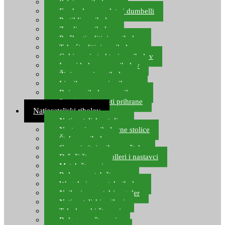
Pelete za ribolov
Feeder lovne pelete i dumbelli
Partikli za ribolov
Zemlja za ribolov
Praškasti aditivi za ribolov
Tekući aditivi za ribolov
Gel i sprej atraktori za ribolov
Lovni kukuruz za ribolov
Živi mamci za ribolov
Ljepilo za crve i prihranu
Boje za ribolovnu prihranu
Provjereni recepti prihrane
Natjecateljski ribolov
Natjecateljske stolice
Nastavci za ribolovne stolice
Šteke za ribolov
Gume i sitni pribor za šteku
Držači štapova rolleri i nastavci
Match štapovi
Role za match štapove
Waggleri za match ribolov
Najloni za match/waggler
Natjecateljski najloni
Teleskopski štapovi
Bolognese štapovi