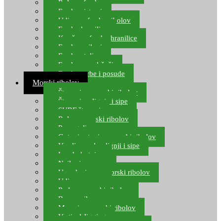
Role za feeder
Feeder sistemi
Udice za feeder ribolov
Feeder hranilice
Kopče za feeder hranilice
Feeder najloni
Feeder stolice
Feeder arm držači
Feeder torbe i posude
Morski ribolov
Štapovi za morski ribolov
Štapovi za lignje i sipe
SURF štapovi
Role za morski ribolov
Parangali
Gotovi setovi za morski ribolov
Varalice za lov lignji i sipe
Lov hobotnice
Najloni za more
Upredenice za morski ribolov
Udice za more
Perle za morski ribolov
Brum prihrana za more
Mamci za morski ribolov
Vertical Jigging