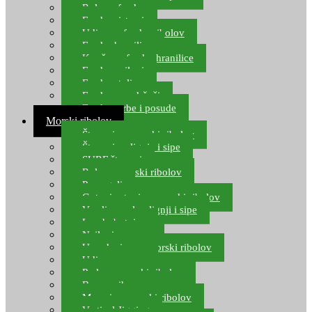
Role za feeder
Feeder sistemi
Udice za feeder ribolov
Feeder hranilice
Kopče za feeder hranilice
Feeder najloni
Feeder stolice
Feeder arm držači
Feeder torbe i posude
Morski ribolov
Štapovi za morski ribolov
Štapovi za lignje i sipe
SURF štapovi
Role za morski ribolov
Parangali
Gotovi setovi za morski ribolov
Varalice za lov lignji i sipe
Lov hobotnice
Najloni za more
Upredenice za morski ribolov
Udice za more
Perle za morski ribolov
Brum prihrana za more
Mamci za morski ribolov
Vertical Jigging