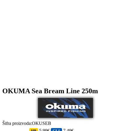
OKUMA Sea Bream Line 250m
Šifra proizvoda
:
OKUSEB
5.99€
7.49€
HP
GLS