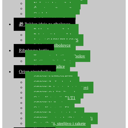
Noževi i alat za ribolov
Čamci za prihranu ribe
Ostala kamp oprema
Dalekozori i optika
🎁 Poklon ideje za ribolovce
Poklon bon za ribolov
Polarizacijske naočale
Jastuci GABY PILLOWS
Pokloni za ribolovce
Ribolovne kutije
Transportne kutije za ribolov
Kutije za sitni pribor
Kutije za varalice
Orion pirotehnika
ORION VATROMETI
ORION Zračne bombe
ORION Rakete i raketni setovi
ORION Odašiljači zvuka
Orion Kategorija P1/T1
ORION Vulkani
Orion Kategorija F1
ORION Party pirotehnika
ORION nepirotehnički proizvodi
Start pištolji, streljivo i rakete