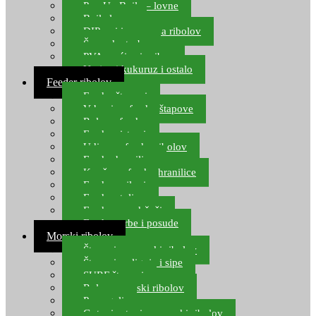
Pop Up Boile – lovne
Boile lovne
DIP-ovi i arome za ribolov
Šaranske torbe
PVA vrećice i pribor
Umjetni kukuruz i ostalo
Feeder ribolov
Feeder štapovi
Vrhovi za feeder štapove
Role za feeder
Feeder sistemi
Udice za feeder ribolov
Feeder hranilice
Kopče za feeder hranilice
Feeder najloni
Feeder stolice
Feeder arm držači
Feeder torbe i posude
Morski ribolov
Štapovi za morski ribolov
Štapovi za lignje i sipe
SURF štapovi
Role za morski ribolov
Parangali
Gotovi setovi za morski ribolov