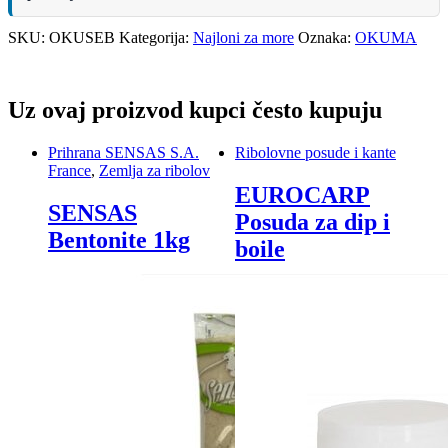
SKU:
OKUSEB
Kategorija:
Najloni za more
Oznaka:
OKUMA
Uz ovaj proizvod kupci često kupuju
Prihrana SENSAS S.A.
Ribolovne posude i kante
France
,
Zemlja za ribolov
EUROCARP
SENSAS
Posuda za dip i
Bentonite 1kg
boile