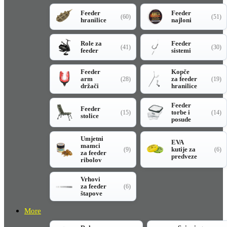
Feeder
Feeder
(60)
(51)
hranilice
najloni
Role za
Feeder
(41)
(30)
feeder
sistemi
Feeder
Kopče
arm
za feeder
(28)
(19)
držači
hranilice
Feeder
Feeder
torbe i
(15)
(14)
stolice
posude
Umjetni
EVA
mamci
kutije za
(9)
(6)
za feeder
predveze
ribolov
Vrhovi
za feeder
(6)
štapove
More