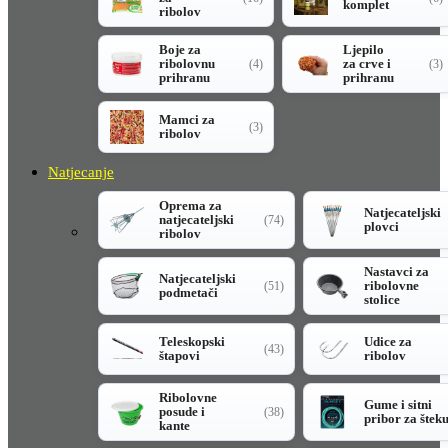
komplet
ribolov
Boje za
Ljepilo
ribolovnu
za crve i
(4)
(3)
prihranu
prihranu
Mamci za
(3)
ribolov
Natjecanje
Oprema za
Natjecateljski
natjecateljski
(74)
plovci
ribolov
Nastavci za
Natjecateljski
ribolovne
(51)
podmetači
stolice
Teleskopski
Udice za
(43)
štapovi
ribolov
Ribolovne
Gume i sitni
posude i
(38)
pribor za štek
kante