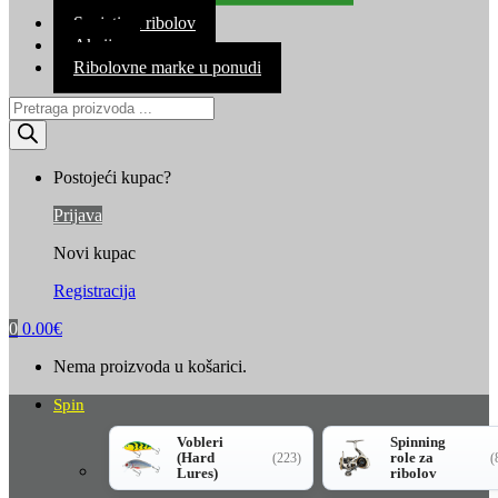
Kontakt
Savjeti za ribolov
Akcija
Ribolovne marke u ponudi
Products
search
Postojeći kupac?
Prijava
Novi kupac
Registracija
0
0.00
€
Nema proizvoda u košarici.
Spin
Vobleri
Spinning
(Hard
role za
(223)
(
Lures)
ribolov