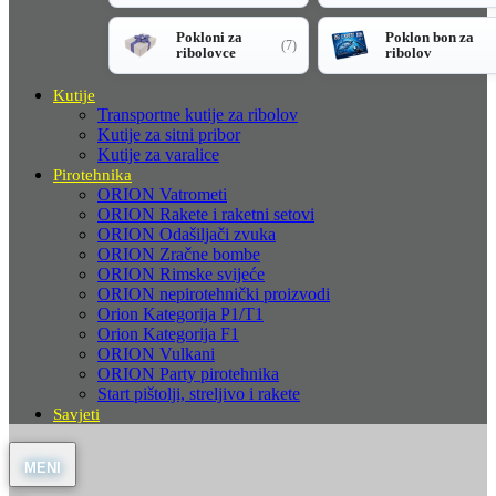
Pokloni za
Poklon bon za
(7)
ribolovce
ribolov
Kutije
Transportne kutije za ribolov
Kutije za sitni pribor
Kutije za varalice
Pirotehnika
ORION Vatrometi
ORION Rakete i raketni setovi
ORION Odašiljači zvuka
ORION Zračne bombe
ORION Rimske svijeće
ORION nepirotehnički proizvodi
Orion Kategorija P1/T1
Orion Kategorija F1
ORION Vulkani
ORION Party pirotehnika
Start pištolji, streljivo i rakete
Savjeti