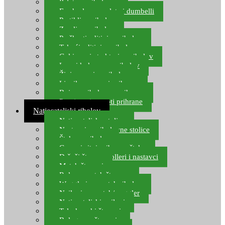
Pelete za ribolov
Feeder lovne pelete i dumbelli
Partikli za ribolov
Zemlja za ribolov
Praškasti aditivi za ribolov
Tekući aditivi za ribolov
Gel i sprej atraktori za ribolov
Lovni kukuruz za ribolov
Živi mamci za ribolov
Ljepilo za crve i prihranu
Boje za ribolovnu prihranu
Provjereni recepti prihrane
Natjecateljski ribolov
Natjecateljske stolice
Nastavci za ribolovne stolice
Šteke za ribolov
Gume i sitni pribor za šteku
Držači štapova rolleri i nastavci
Match štapovi
Role za match štapove
Waggleri za match ribolov
Najloni za match/waggler
Natjecateljski najloni
Teleskopski štapovi
Bolognese štapovi