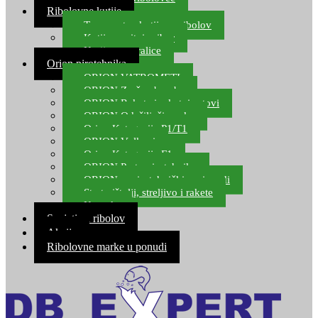
Ribolovne kutije
Transportne kutije za ribolov
Kutije za sitni pribor
Kutije za varalice
Orion pirotehnika
ORION VATROMETI
ORION Zračne bombe
ORION Rakete i raketni setovi
ORION Odašiljači zvuka
Orion Kategorija P1/T1
ORION Vulkani
Orion Kategorija F1
ORION Party pirotehnika
ORION nepirotehnički proizvodi
Start pištolji, streljivo i rakete
Kontakt
Savjeti za ribolov
Akcija
Ribolovne marke u ponudi