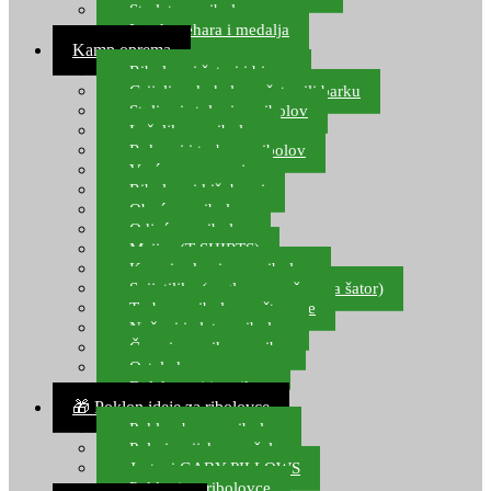
Starlete za ribolov
Izrada pehara i medalja
Kamp oprema
Ribolovni šatori i bivvy
Grijalice, kuhala za šator ili barku
Stolice i stolovi za ribolov
Ležaljke za ribolov
Ruksaci i torbe za ribolov
Vreće za spavanje
Ribolovni kišobrani
Obuća za ribolov
Odjeća za ribolov
Majice (T-SHIRTS)
Kape i rukavice za ribolov
Svijetiljke (naglavne, ručne, za šator)
Torbe za ribolovne štapove
Noževi i alat za ribolov
Čamci za prihranu ribe
Ostala kamp oprema
Dalekozori i optika
🎁 Poklon ideje za ribolovce
Poklon bon za ribolov
Polarizacijske naočale
Jastuci GABY PILLOWS
Pokloni za ribolovce