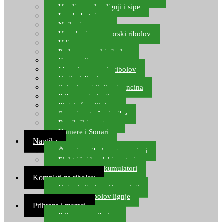
Varalice za lov lignji i sipe
Lov hobotnice
Najloni za more
Upredenice za morski ribolov
Udice za more
Perle za morski ribolov
Brum prihrana za more
Mamci za morski ribolov
Vertical Jigging
Spinning strijelke, brancina
Pribor za bolentino
Plutajuća odijela
Sonari za traženje ribe
Ronilački program
Kamere i Sonari
Nautika
Čamci za ribolov, gumenjaci
Električni brodski motori
Lithium ION akumulatori
Kompleti za ribolov
Gotovi ribolovni kompleti
Setovi za ribolov lignje
Prihrana i mamci
Prihrana za ribolov