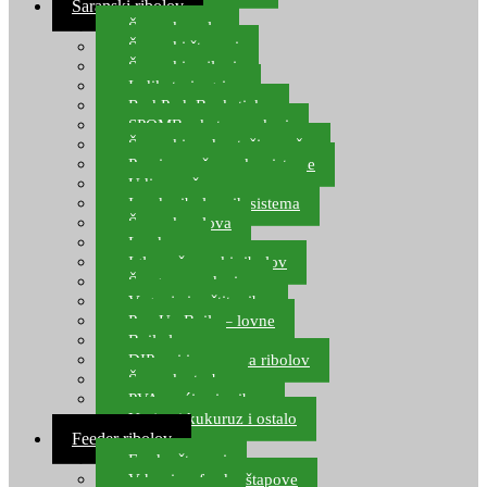
Šaranski ribolov
Šaranske role
Šaranski štapovi
Šaranski najloni
Indikatori ugriza
Rod Pod, Banksticks
SPOMB rakete, markeri
Šaranski podmetači, mreže
Pernice za šaranske sisteme
Udice za šarana, amura
Izrada ribolovnih sistema
Šaranska olova
Leadcore
Igle za šaranski ribolov
Špage, upredenice
Vaganje i zaštita ribe
Pop Up Boile – lovne
Boile lovne
DIP-ovi i arome za ribolov
Šaranske torbe
PVA vrećice i pribor
Umjetni kukuruz i ostalo
Feeder ribolov
Feeder štapovi
Vrhovi za feeder štapove