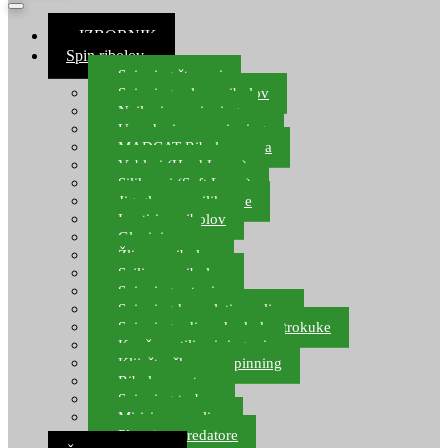
≡ IZBORNIK
Spin ribolov
Spinning štapovi
Spinning role za ribolov
Najloni za spinning
Upredenice za spinning
MADCAT Ribolov soma
Vobleri (Hard Lures)
Silikonci (Soft Lures)
Jig glave za silikonce
Leptiri za ribolov
Glavinjare
Žlice za ribolov
Sajlice za ribolov
Spinning setovi
Spinning kompleti varalica
Spinning udice, dvokuke, trokuke
Kopče, vrtilice i ringovi
Kliješta, škare za spinning
Ribolov pastrve
Spinning torbe
Mirisi za varalice
Plovci za predatore