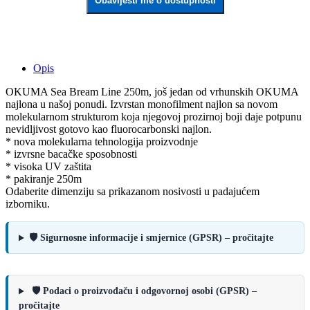
Obavijesti me o dostupnosti
Opis
OKUMA Sea Bream Line 250m, još jedan od vrhunskih OKUMA
najlona u našoj ponudi. Izvrstan monofilment najlon sa novom
molekularnom strukturom koja njegovoj prozirnoj boji daje potpunu
nevidljivost gotovo kao fluorocarbonski najlon.
* nova molekularna tehnologija proizvodnje
* izvrsne bacačke sposobnosti
* visoka UV zaštita
* pakiranje 250m
Odaberite dimenziju sa prikazanom nosivosti u padajućem
izborniku.
🛡️ Sigurnosne informacije i smjernice (GPSR) – pročitajte
🛡️ Podaci o proizvođaču i odgovornoj osobi (GPSR) –
pročitajte