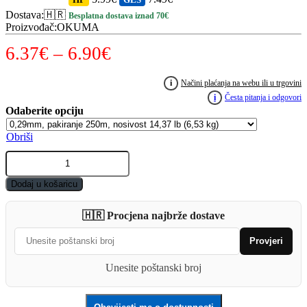
Dostava
:
🇭🇷
Besplatna dostava iznad 70€
Proizvođač
:
OKUMA
Raspon
6.37
€
–
6.90
€
cijena:
i
Načini plaćanja na webu ili u trgovini
od
i
Česta pitanja i odgovori
6.37€
Obriši
do
OKUMA
6.90€
Sea
Bream
Dodaj u košaricu
Line
250m
🇭🇷 Procjena najbrže dostave
quantity
Provjeri
Unesite poštanski broj