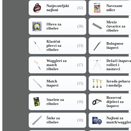
Natjecateljski
Navezane
(32)
najloni
udice
Mreže
Olovo za
čuvarice za
(28)
ribolov
ribolov
Klasični
Bolognese
plovci za
(23)
štapovi
ribolov
Waggleri za
Držači štapov
match
rolleri i
(17)
ribolov
nastavci
Match
Izrada pehara
(15)
štapovi
i medalja
Rezervni
Starlete za
dijelovi za
(10)
ribolov
štapove
Šteke za
Najloni za
(10)
ribolov
match/waggle