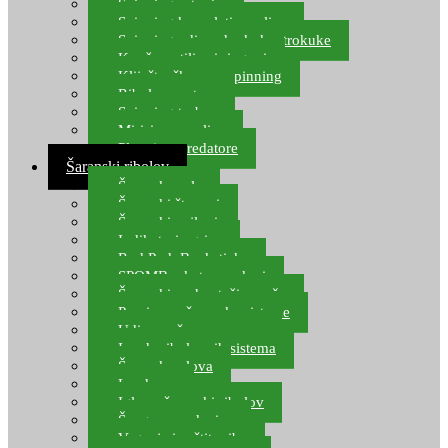
Spinning setovi
Spinning kompleti varalica
Spinning udice, dvokuke, trokuke
Kopče, vrtilice i ringovi
Kliješta, škare za spinning
Ribolov pastrve
Spinning torbe
Mirisi za varalice
Plovci za predatore
Šaranski ribolov
Šaranske role
Šaranski štapovi
Šaranski najloni
Indikatori ugriza
Rod Pod, Banksticks
SPOMB rakete, markeri
Šaranski podmetači, mreže
Pernice za šaranske sisteme
Udice za šarana, amura
Izrada ribolovnih sistema
Šaranska olova
Leadcore
Igle za šaranski ribolov
Špage, upredenice
Vaganje i zaštita ribe