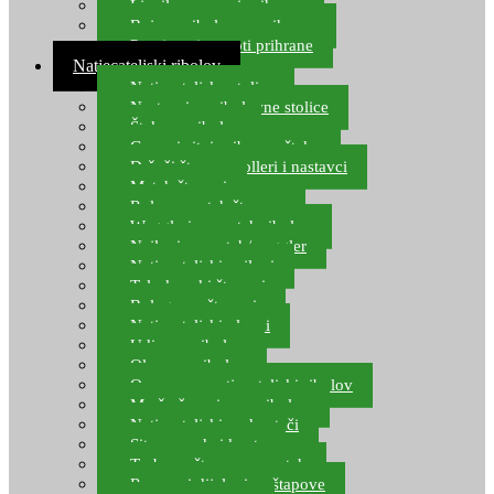
Ljepilo za crve i prihranu
Boje za ribolovnu prihranu
Provjereni recepti prihrane
Natjecateljski ribolov
Natjecateljske stolice
Nastavci za ribolovne stolice
Šteke za ribolov
Gume i sitni pribor za šteku
Držači štapova rolleri i nastavci
Match štapovi
Role za match štapove
Waggleri za match ribolov
Najloni za match/waggler
Natjecateljski najloni
Teleskopski štapovi
Bolognese štapovi
Natjecateljski plovci
Udice za ribolov
Olovo za ribolov
Oprema za natjecateljski ribolov
Mreže čuvarice za ribolov
Natjecateljski podmetači
Sito, posude i kante
Torbe za štapove – match
Rezervni dijelovi za štapove