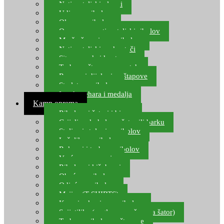
Natjecateljski plovci
Udice za ribolov
Olovo za ribolov
Oprema za natjecateljski ribolov
Mreže čuvarice za ribolov
Natjecateljski podmetači
Sito, posude i kante
Torbe za štapove – match
Rezervni dijelovi za štapove
Starlete za ribolov
Izrada pehara i medalja
Kamp oprema
Ribolovni šatori i bivvy
Grijalice, kuhala za šator ili barku
Stolice i stolovi za ribolov
Ležaljke za ribolov
Ruksaci i torbe za ribolov
Vreće za spavanje
Ribolovni kišobrani
Obuća za ribolov
Odjeća za ribolov
Majice (T-SHIRTS)
Kape i rukavice za ribolov
Svijetiljke (naglavne, ručne, za šator)
Torbe za ribolovne štapove