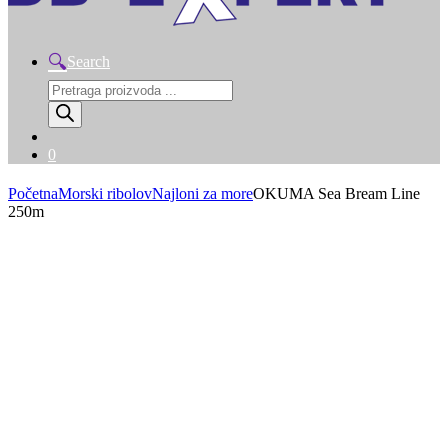
Search
Products
search
0
Početna
Morski ribolov
Najloni za more
OKUMA Sea Bream Line
250m