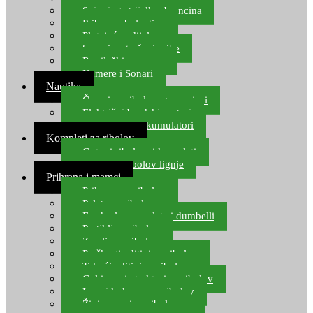
Spinning strijelke, brancina
Pribor za bolentino
Plutajuća odijela
Sonari za traženje ribe
Ronilački program
Kamere i Sonari
Nautika
Čamci za ribolov, gumenjaci
Električni brodski motori
Lithium ION akumulatori
Kompleti za ribolov
Gotovi ribolovni kompleti
Setovi za ribolov lignje
Prihrana i mamci
Prihrana za ribolov
Pelete za ribolov
Feeder lovne pelete i dumbelli
Partikli za ribolov
Zemlja za ribolov
Praškasti aditivi za ribolov
Tekući aditivi za ribolov
Gel i sprej atraktori za ribolov
Lovni kukuruz za ribolov
Živi mamci za ribolov