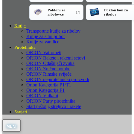
Pokloni za
Poklon bon za
(7)
ribolovce
ribolov
Kutije
Transportne kutije za ribolov
Kutije za sitni pribor
Kutije za varalice
Pirotehnika
ORION Vatrometi
ORION Rakete i raketni setovi
ORION Odašiljači zvuka
ORION Zračne bombe
ORION Rimske svijeće
ORION nepirotehnički proizvodi
Orion Kategorija P1/T1
Orion Kategorija F1
ORION Vulkani
ORION Party pirotehnika
Start pištolji, streljivo i rakete
Savjeti