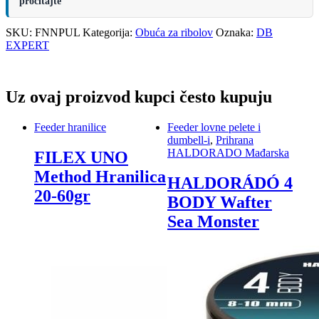
pročitajte
SKU:
FNNPUL
Kategorija:
Obuća za ribolov
Oznaka:
DB
EXPERT
Uz ovaj proizvod kupci često kupuju
Feeder hranilice
Feeder lovne pelete i
dumbell-i
,
Prihrana
HALDORADO Mađarska
FILEX UNO
Method Hranilica
HALDORÁDÓ 4
20-60gr
BODY Wafter
Sea Monster