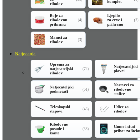
komplet
ribolov
Boje za
Ljepilo
ribolovnu
za crve i
(4)
(3)
prihranu
prihranu
Mamci za
(3)
ribolov
Natjecanje
Oprema za
Natjecateljski
natjecateljski
(74)
plovci
ribolov
Nastavci za
Natjecateljski
ribolovne
(51)
podmetači
stolice
Teleskopski
Udice za
(43)
štapovi
ribolov
Ribolovne
Gume i sitni
posude i
(38)
pribor za štek
kante