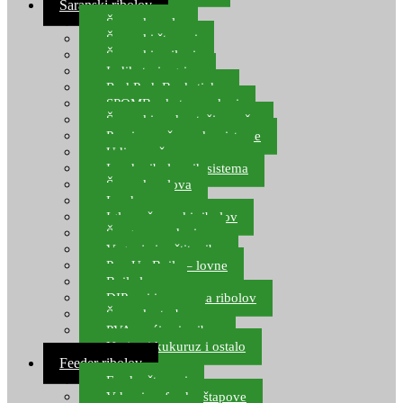
Šaranski ribolov
Šaranske role
Šaranski štapovi
Šaranski najloni
Indikatori ugriza
Rod Pod, Banksticks
SPOMB rakete, markeri
Šaranski podmetači, mreže
Pernice za šaranske sisteme
Udice za šarana, amura
Izrada ribolovnih sistema
Šaranska olova
Leadcore
Igle za šaranski ribolov
Špage, upredenice
Vaganje i zaštita ribe
Pop Up Boile – lovne
Boile lovne
DIP-ovi i arome za ribolov
Šaranske torbe
PVA vrećice i pribor
Umjetni kukuruz i ostalo
Feeder ribolov
Feeder štapovi
Vrhovi za feeder štapove