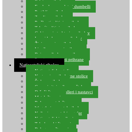
Pelete za ribolov
Feeder lovne pelete i dumbelli
Partikli za ribolov
Zemlja za ribolov
Praškasti aditivi za ribolov
Tekući aditivi za ribolov
Gel i sprej atraktori za ribolov
Lovni kukuruz za ribolov
Živi mamci za ribolov
Ljepilo za crve i prihranu
Boje za ribolovnu prihranu
Provjereni recepti prihrane
Natjecateljski ribolov
Natjecateljske stolice
Nastavci za ribolovne stolice
Šteke za ribolov
Gume i sitni pribor za šteku
Držači štapova rolleri i nastavci
Match štapovi
Role za match štapove
Waggleri za match ribolov
Najloni za match/waggler
Natjecateljski najloni
Teleskopski štapovi
Bolognese štapovi