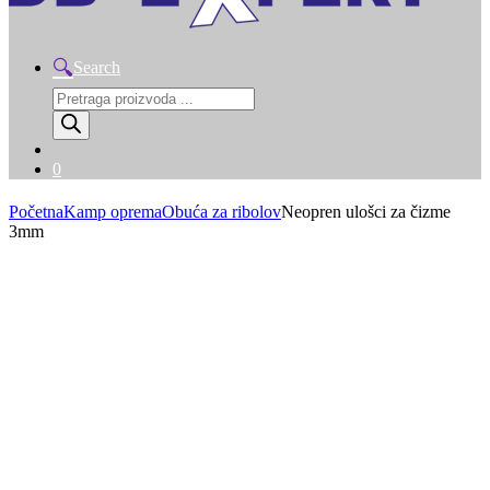
Search
Products
search
0
Početna
Kamp oprema
Obuća za ribolov
Neopren ulošci za čizme
3mm