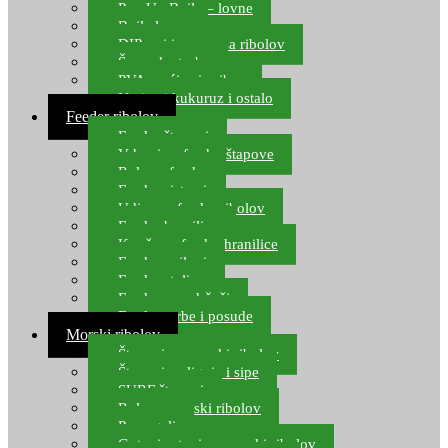
Pop Up Boile – lovne
Boile lovne
DIP-ovi i arome za ribolov
Šaranske torbe
PVA vrećice i pribor
Umjetni kukuruz i ostalo
Feeder ribolov
Feeder štapovi
Vrhovi za feeder štapove
Role za feeder
Feeder sistemi
Udice za feeder ribolov
Feeder hranilice
Kopče za feeder hranilice
Feeder najloni
Feeder stolice
Feeder arm držači
Feeder torbe i posude
Morski ribolov
Štapovi za morski ribolov
Štapovi za lignje i sipe
SURF štapovi
Role za morski ribolov
Parangali
Gotovi setovi za morski ribolov