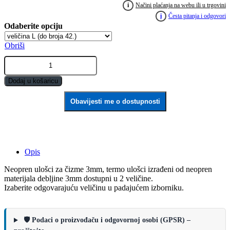
i
Načini plaćanja na webu ili u trgovini
i
Česta pitanja i odgovori
Obriši
Neopren
ulošci
za
Dodaj u košaricu
čizme
3mm
Obavijesti me o dostupnosti
quantity
Opis
Neopren ulošci za čizme 3mm, termo ulošci izrađeni od neopren
materijala debljine 3mm dostupni u 2 veličine.
Izaberite odgovarajuću veličinu u padajućem izborniku.
🛡️ Podaci o proizvođaču i odgovornoj osobi (GPSR) –