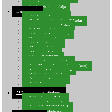
Starlete za ribolov
Izrada pehara i medalja
Kamp oprema
Ribolovni šatori i bivvy
Grijalice, kuhala za šator ili barku
Stolice i stolovi za ribolov
Ležaljke za ribolov
Ruksaci i torbe za ribolov
Vreće za spavanje
Ribolovni kišobrani
Obuća za ribolov
Odjeća za ribolov
Majice (T-SHIRTS)
Kape i rukavice za ribolov
Svijetiljke (naglavne, ručne, za šator)
Torbe za ribolovne štapove
Noževi i alat za ribolov
Čamci za prihranu ribe
Ostala kamp oprema
Dalekozori i optika
🎁 Poklon ideje za ribolovce
Poklon bon za ribolov
Polarizacijske naočale
Jastuci GABY PILLOWS
Pokloni za ribolovce