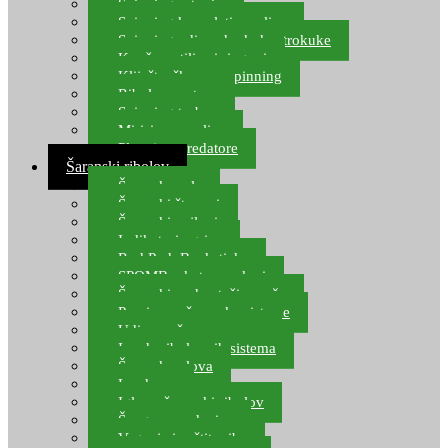
Spinning setovi
Spinning kompleti varalica
Spinning udice, dvokuke, trokuke
Kopče, vrtilice i ringovi
Kliješta, škare za spinning
Ribolov pastrve
Spinning torbe
Mirisi za varalice
Plovci za predatore
Šaranski ribolov
Šaranske role
Šaranski štapovi
Šaranski najloni
Indikatori ugriza
Rod Pod, Banksticks
SPOMB rakete, markeri
Šaranski podmetači, mreže
Pernice za šaranske sisteme
Udice za šarana, amura
Izrada ribolovnih sistema
Šaranska olova
Leadcore
Igle za šaranski ribolov
Špage, upredenice
Vaganje i zaštita ribe