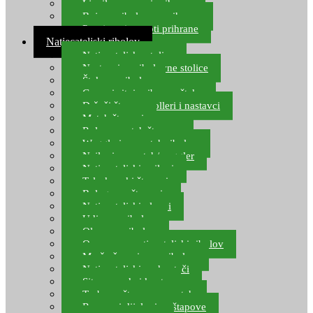
Ljepilo za crve i prihranu
Boje za ribolovnu prihranu
Provjereni recepti prihrane
Natjecateljski ribolov
Natjecateljske stolice
Nastavci za ribolovne stolice
Šteke za ribolov
Gume i sitni pribor za šteku
Držači štapova rolleri i nastavci
Match štapovi
Role za match štapove
Waggleri za match ribolov
Najloni za match/waggler
Natjecateljski najloni
Teleskopski štapovi
Bolognese štapovi
Natjecateljski plovci
Udice za ribolov
Olovo za ribolov
Oprema za natjecateljski ribolov
Mreže čuvarice za ribolov
Natjecateljski podmetači
Sito, posude i kante
Torbe za štapove – match
Rezervni dijelovi za štapove