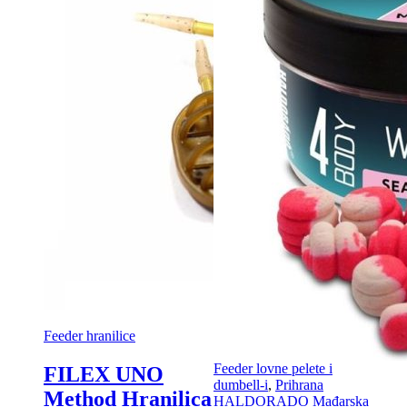
Feeder hranilice
Feeder lovne pelete i
FILEX UNO
dumbell-i
,
Prihrana
Method Hranilica
HALDORADO Mađarska