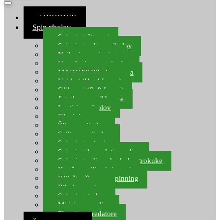
≡ IZBORNIK
Spin ribolov
Spinning štapovi
Spinning role za ribolov
Najloni za spinning
Upredenice za spinning
MADCAT Ribolov soma
Vobleri (Hard Lures)
Silikonci (Soft Lures)
Jig glave za silikonce
Leptiri za ribolov
Glavinjare
Žlice za ribolov
Sajlice za ribolov
Spinning setovi
Spinning kompleti varalica
Spinning udice, dvokuke, trokuke
Kopče, vrtilice i ringovi
Kliješta, škare za spinning
Ribolov pastrve
Spinning torbe
Mirisi za varalice
Plovci za predatore