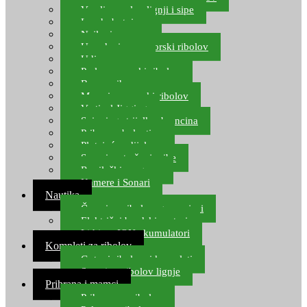
Varalice za lov lignji i sipe
Lov hobotnice
Najloni za more
Upredenice za morski ribolov
Udice za more
Perle za morski ribolov
Brum prihrana za more
Mamci za morski ribolov
Vertical Jigging
Spinning strijelke, brancina
Pribor za bolentino
Plutajuća odijela
Sonari za traženje ribe
Ronilački program
Kamere i Sonari
Nautika
Čamci za ribolov, gumenjaci
Električni brodski motori
Lithium ION akumulatori
Kompleti za ribolov
Gotovi ribolovni kompleti
Setovi za ribolov lignje
Prihrana i mamci
Prihrana za ribolov