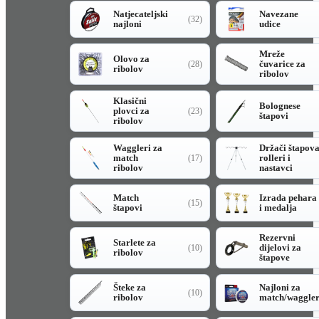
Natjecateljski
Navezane
(32)
najloni
udice
Mreže
Olovo za
čuvarice za
(28)
ribolov
ribolov
Klasični
Bolognese
plovci za
(23)
štapovi
ribolov
Waggleri za
Držači štapov
match
rolleri i
(17)
ribolov
nastavci
Match
Izrada pehara
(15)
štapovi
i medalja
Rezervni
Starlete za
dijelovi za
(10)
ribolov
štapove
Šteke za
Najloni za
(10)
ribolov
match/waggle