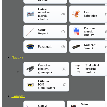
Gotovi
setovi za
Lov
(9)
(
morski
hobotnice
ribolov
Perle za
SURF
morski
(7)
(
štapovi
ribolov
Kamere i
Parangali
(5)
(
Sonari
Nautika
Čamci za
Električni
ribolov,
brodski
(13)
gumenjaci
motori
Lithium
ION
(2)
akumulatori
Kompleti
Setovi
Gotovi