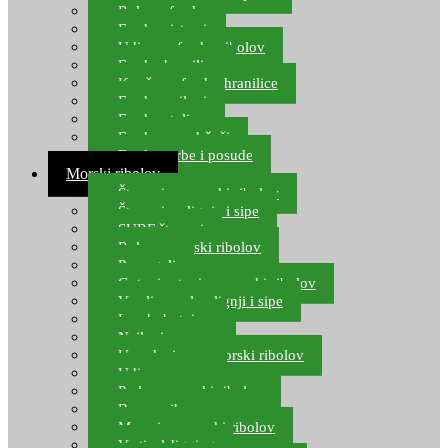
Role za feeder
Feeder sistemi
Udice za feeder ribolov
Feeder hranilice
Kopče za feeder hranilice
Feeder najloni
Feeder stolice
Feeder arm držači
Feeder torbe i posude
Morski ribolov
Štapovi za morski ribolov
Štapovi za lignje i sipe
SURF štapovi
Role za morski ribolov
Parangali
Gotovi setovi za morski ribolov
Varalice za lov lignji i sipe
Lov hobotnice
Najloni za more
Upredenice za morski ribolov
Udice za more
Perle za morski ribolov
Brum prihrana za more
Mamci za morski ribolov
Vertical Jigging