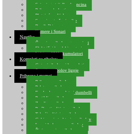
Spinning strijelke, brancina
Pribor za bolentino
Plutajuća odijela
Sonari za traženje ribe
Ronilački program
Kamere i Sonari
Nautika
Čamci za ribolov, gumenjaci
Električni brodski motori
Lithium ION akumulatori
Kompleti za ribolov
Gotovi ribolovni kompleti
Setovi za ribolov lignje
Prihrana i mamci
Prihrana za ribolov
Pelete za ribolov
Feeder lovne pelete i dumbelli
Partikli za ribolov
Zemlja za ribolov
Praškasti aditivi za ribolov
Tekući aditivi za ribolov
Gel i sprej atraktori za ribolov
Lovni kukuruz za ribolov
Živi mamci za ribolov