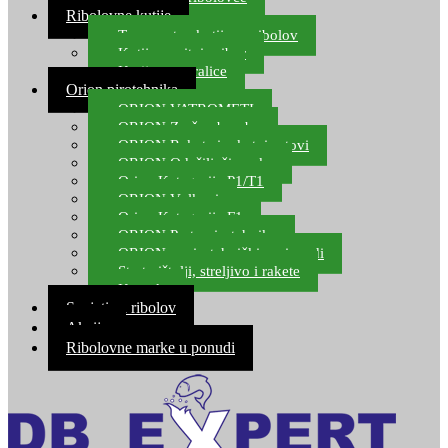
Ribolovne kutije
Transportne kutije za ribolov
Kutije za sitni pribor
Kutije za varalice
Orion pirotehnika
ORION VATROMETI
ORION Zračne bombe
ORION Rakete i raketni setovi
ORION Odašiljači zvuka
Orion Kategorija P1/T1
ORION Vulkani
Orion Kategorija F1
ORION Party pirotehnika
ORION nepirotehnički proizvodi
Start pištolji, streljivo i rakete
Kontakt
Savjeti za ribolov
Akcija
Ribolovne marke u ponudi