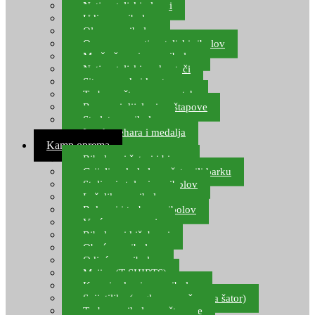
Natjecateljski plovci
Udice za ribolov
Olovo za ribolov
Oprema za natjecateljski ribolov
Mreže čuvarice za ribolov
Natjecateljski podmetači
Sito, posude i kante
Torbe za štapove – match
Rezervni dijelovi za štapove
Starlete za ribolov
Izrada pehara i medalja
Kamp oprema
Ribolovni šatori i bivvy
Grijalice, kuhala za šator ili barku
Stolice i stolovi za ribolov
Ležaljke za ribolov
Ruksaci i torbe za ribolov
Vreće za spavanje
Ribolovni kišobrani
Obuća za ribolov
Odjeća za ribolov
Majice (T-SHIRTS)
Kape i rukavice za ribolov
Svijetiljke (naglavne, ručne, za šator)
Torbe za ribolovne štapove