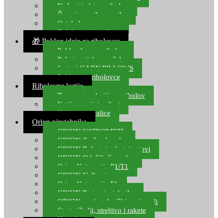
Noževi i alat za ribolov
Čamci za prihranu ribe
Ostala kamp oprema
Dalekozori i optika
🎁 Poklon ideje za ribolovce
Poklon bon za ribolov
Polarizacijske naočale
Jastuci GABY PILLOWS
Pokloni za ribolovce
Ribolovne kutije
Transportne kutije za ribolov
Kutije za sitni pribor
Kutije za varalice
Orion pirotehnika
ORION VATROMETI
ORION Zračne bombe
ORION Rakete i raketni setovi
ORION Odašiljači zvuka
Orion Kategorija P1/T1
ORION Vulkani
Orion Kategorija F1
ORION Party pirotehnika
ORION nepirotehnički proizvodi
Start pištolji, streljivo i rakete