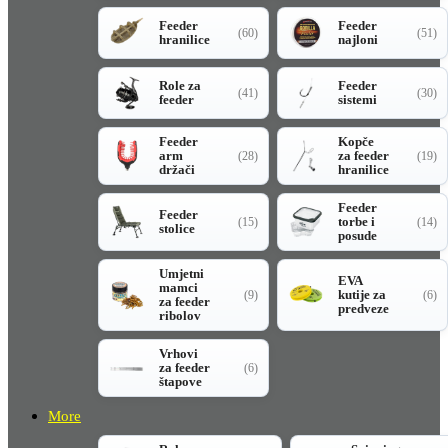
Feeder
Feeder
(60)
(51)
hranilice
najloni
Role za
Feeder
(41)
(30)
feeder
sistemi
Feeder
Kopče
arm
za feeder
(28)
(19)
držači
hranilice
Feeder
Feeder
torbe i
(15)
(14)
stolice
posude
Umjetni
EVA
mamci
kutije za
(9)
(6)
za feeder
predveze
ribolov
Vrhovi
za feeder
(6)
štapove
More