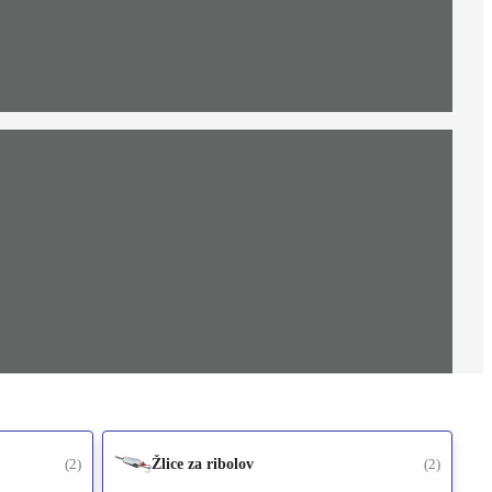
(2)
Žlice za ribolov
(2)