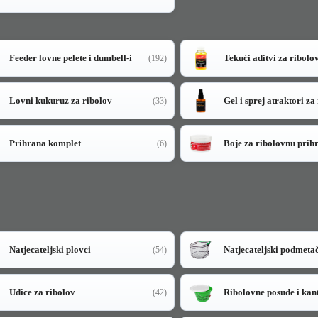
Feeder lovne pelete i dumbell-i
Tekući aditvi za ribolo
(192)
Lovni kukuruz za ribolov
Gel i sprej atraktori za
(33)
Prihrana komplet
Boje za ribolovnu prih
(6)
Natjecateljski plovci
Natjecateljski podmeta
(54)
Udice za ribolov
Ribolovne posude i kan
(42)