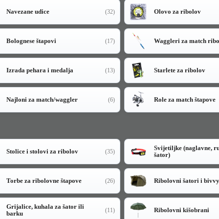
Navezane udice
Olovo za ribolov
(32)
Bolognese štapovi
Waggleri za match rib
(17)
Izrada pehara i medalja
Starlete za ribolov
(13)
Najloni za match/waggler
Role za match štapove
(6)
Svijetiljke (naglavne, r
Stolice i stolovi za ribolov
(35)
šator)
Torbe za ribolovne štapove
Ribolovni šatori i bivv
(26)
Grijalice, kuhala za šator ili
Ribolovni kišobrani
(11)
barku