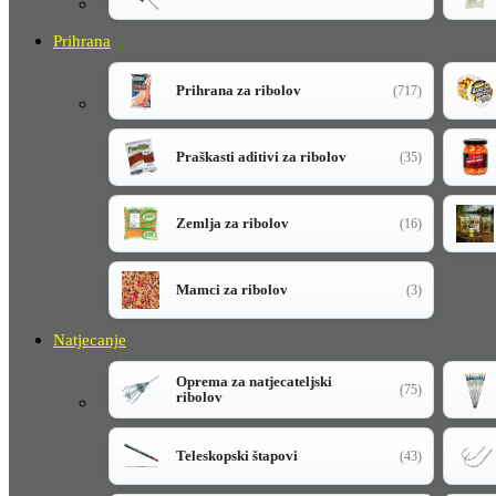
Prihrana
Prihrana za ribolov
(717)
Praškasti aditivi za ribolov
(35)
Zemlja za ribolov
(16)
Mamci za ribolov
(3)
Natjecanje
Oprema za natjecateljski
(75)
ribolov
Teleskopski štapovi
(43)