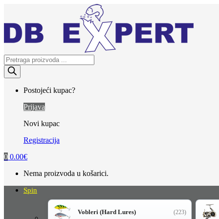
Skip
Skip
to
to
navigation
content
Products
search
Postojeći kupac?
Prijava
Novi kupac
Registracija
0
0.00
€
Nema proizvoda u košarici.
Spin
Vobleri (Hard Lures)
(223)