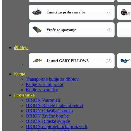
Čamci za prihranu ribe
(7)
Vreće za spavanje
(4)
🎁 ideje
Jastuci GABY PILLOWS
(25)
Kutije
Transportne kutije za ribolov
Kutije za sitni pribor
Kutije za varalice
Pirotehnika
ORION Vatrometi
ORION Rakete i raketni setovi
ORION Odašiljači zvuka
ORION Zračne bombe
ORION Rimske svijeće
ORION nepirotehnički proizvodi