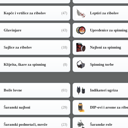
Kopče i vrtilice za ribolov
Leptiri za ribolov
(47)
Glavinjare
Upredenice za spinning
(43)
Sajlice za ribolov
Najloni za spinning
(18)
Kliješta, škare za spinning
Spinning torbe
(8)
Boile lovne
Indikatori ugriza
(61)
Šaranski najloni
DIP-ovi i arome za rib
(29)
Šaranski podmetači, mreže
Šaranske role
(23)