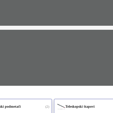
jski podmetači
(2)
Teleskopski štapovi