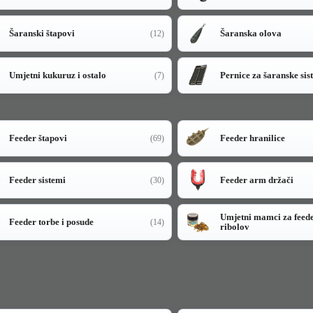
Šaranski štapovi
Šaranska olova
(12)
Umjetni kukuruz i ostalo
Pernice za šaranske sis
(7)
Feeder štapovi
Feeder hranilice
(69)
Feeder sistemi
Feeder arm držači
(30)
Umjetni mamci za feed
Feeder torbe i posude
(14)
ribolov