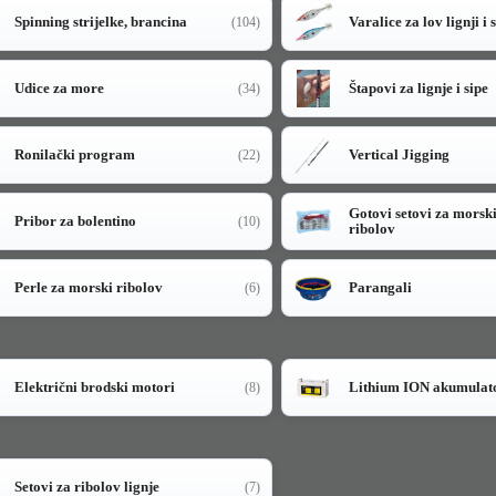
Spinning strijelke, brancina
Varalice za lov lignji i 
(104)
Udice za more
Štapovi za lignje i sipe
(34)
Ronilački program
Vertical Jigging
(22)
Gotovi setovi za morsk
Pribor za bolentino
(10)
ribolov
Perle za morski ribolov
Parangali
(6)
Električni brodski motori
Lithium ION akumulat
(8)
Setovi za ribolov lignje
(7)