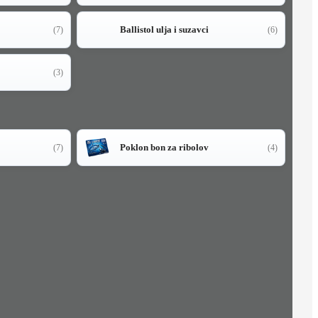
Ballistol ulja i suzavci
(7)
(6)
(3)
Poklon bon za ribolov
(7)
(4)