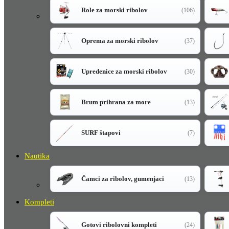
Role za morski ribolov
(106)
Oprema za morski ribolov
(37)
Upredenice za morski ribolov
(30)
Brum prihrana za more
(13)
SURF štapovi
(7)
Nautika
Čamci za ribolov, gumenjaci
(13)
Kompleti
Gotovi ribolovni kompleti
(24)