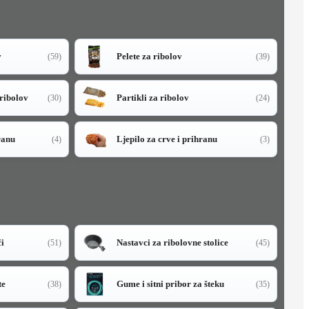
v
Pelete za ribolov
(59)
(39)
 ribolov
Partikli za ribolov
(30)
(24)
ranu
Ljepilo za crve i prihranu
(4)
(3)
či
Nastavci za ribolovne stolice
(51)
(45)
te
Gume i sitni pribor za šteku
(38)
(35)