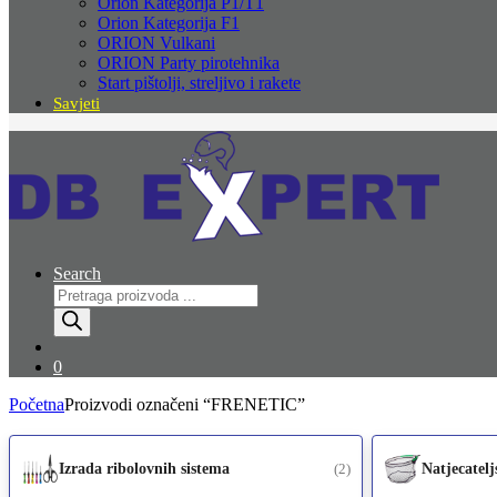
Orion Kategorija P1/T1
Orion Kategorija F1
ORION Vulkani
ORION Party pirotehnika
Start pištolji, streljivo i rakete
Savjeti
Search
Products
search
0
Početna
Proizvodi označeni “FRENETIC”
Izrada ribolovnih sistema
(2)
Natjecatel