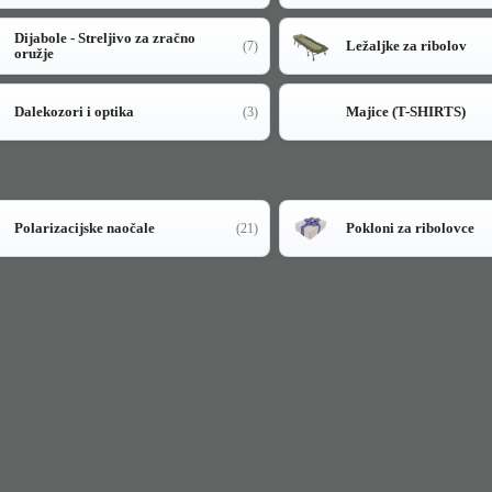
Dijabole - Streljivo za zračno
Ležaljke za ribolov
(7)
oružje
Dalekozori i optika
Majice (T-SHIRTS)
(3)
Polarizacijske naočale
Pokloni za ribolovce
(21)