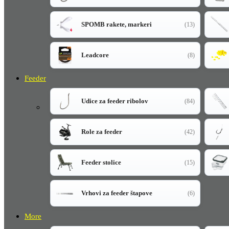
SPOMB rakete, markeri
(13)
Leadcore
(8)
Feeder
Udice za feeder ribolov
(84)
Role za feeder
(42)
Feeder stolice
(15)
Vrhovi za feeder štapove
(6)
More