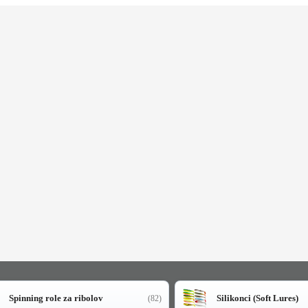
Spinning role za ribolov
Silikonci (Soft Lures)
(82)