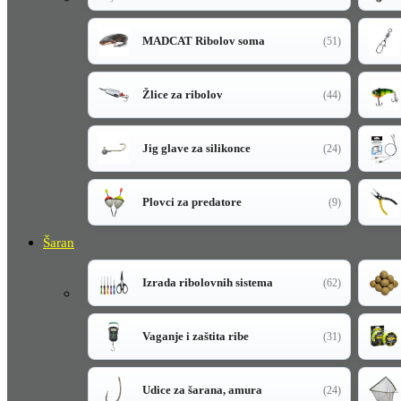
MADCAT Ribolov soma
(51)
Žlice za ribolov
(44)
Jig glave za silikonce
(24)
Plovci za predatore
(9)
Šaran
Izrada ribolovnih sistema
(62)
Vaganje i zaštita ribe
(31)
Udice za šarana, amura
(24)