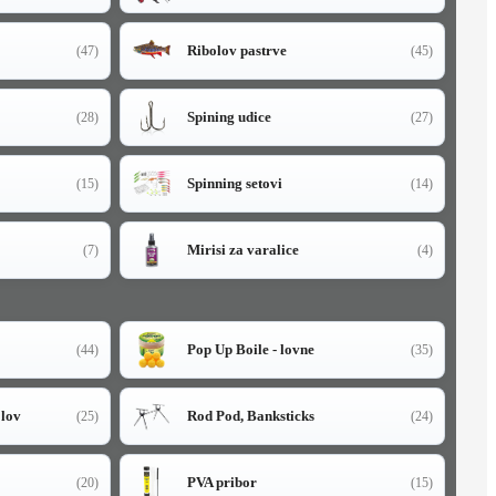
Ribolov pastrve
(47)
(45)
Spining udice
(28)
(27)
Spinning setovi
(15)
(14)
Mirisi za varalice
(7)
(4)
Pop Up Boile - lovne
(44)
(35)
olov
Rod Pod, Banksticks
(25)
(24)
PVA pribor
(20)
(15)