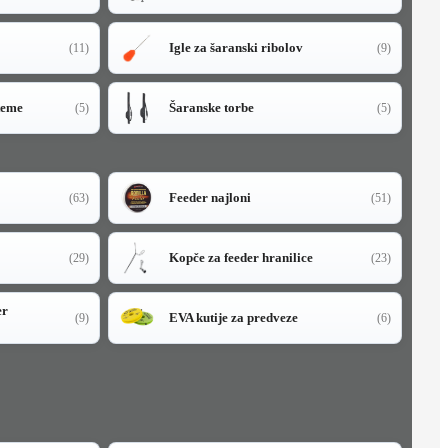
Igle za šaranski ribolov
(11)
(9)
teme
Šaranske torbe
(5)
(5)
Feeder najloni
(63)
(51)
Kopče za feeder hranilice
(29)
(23)
er
EVA kutije za predveze
(9)
(6)