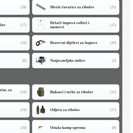
Mreže čuvarice za ribolov
(28)
(25)
Držači štapova rolleri i
olov
(17)
(15)
nastavci
Rezervni dijelovi za štapove
(10)
(10)
Natjecateljske stolice
(6)
(3)
učne, za
Ruksaci i torbe za ribolov
(34)
(32)
y
Odjeća za ribolov
(19)
(17)
Ostala kamp oprema
(10)
(8)