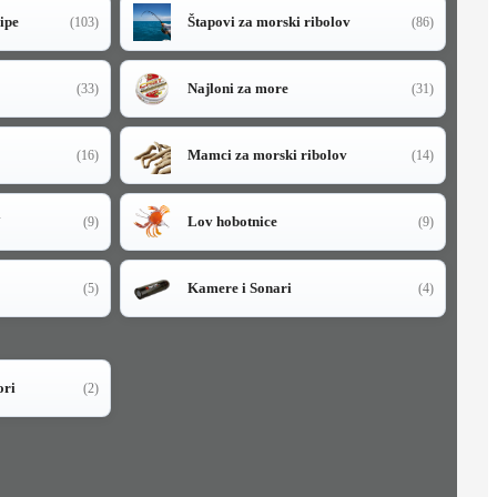
sipe
Štapovi za morski ribolov
(103)
(86)
Najloni za more
(33)
(31)
Mamci za morski ribolov
(16)
(14)
i
Lov hobotnice
(9)
(9)
Kamere i Sonari
(5)
(4)
ori
(2)