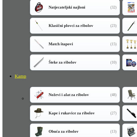
Natjecateljski najloni
(32)
Klasični plovci za ribolov
(23)
Match štapovi
(15)
Šteke za ribolov
(10)
Kamp
Noževi i alat za ribolov
(48)
Kape i rukavice za ribolov
(27)
Obuća za ribolov
(13)