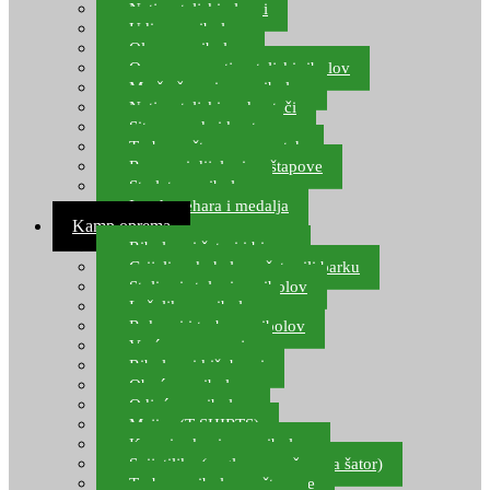
Natjecateljski plovci
Udice za ribolov
Olovo za ribolov
Oprema za natjecateljski ribolov
Mreže čuvarice za ribolov
Natjecateljski podmetači
Sito, posude i kante
Torbe za štapove – match
Rezervni dijelovi za štapove
Starlete za ribolov
Izrada pehara i medalja
Kamp oprema
Ribolovni šatori i bivvy
Grijalice, kuhala za šator ili barku
Stolice i stolovi za ribolov
Ležaljke za ribolov
Ruksaci i torbe za ribolov
Vreće za spavanje
Ribolovni kišobrani
Obuća za ribolov
Odjeća za ribolov
Majice (T-SHIRTS)
Kape i rukavice za ribolov
Svijetiljke (naglavne, ručne, za šator)
Torbe za ribolovne štapove