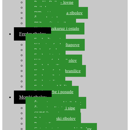
Pop Up Boile – lovne
Boile lovne
DIP-ovi i arome za ribolov
Šaranske torbe
PVA vrećice i pribor
Umjetni kukuruz i ostalo
Feeder ribolov
Feeder štapovi
Vrhovi za feeder štapove
Role za feeder
Feeder sistemi
Udice za feeder ribolov
Feeder hranilice
Kopče za feeder hranilice
Feeder najloni
Feeder stolice
Feeder arm držači
Feeder torbe i posude
Morski ribolov
Štapovi za morski ribolov
Štapovi za lignje i sipe
SURF štapovi
Role za morski ribolov
Parangali
Gotovi setovi za morski ribolov