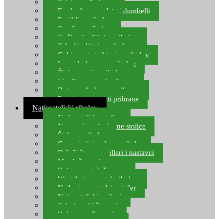
Pelete za ribolov
Feeder lovne pelete i dumbelli
Partikli za ribolov
Zemlja za ribolov
Praškasti aditivi za ribolov
Tekući aditivi za ribolov
Gel i sprej atraktori za ribolov
Lovni kukuruz za ribolov
Živi mamci za ribolov
Ljepilo za crve i prihranu
Boje za ribolovnu prihranu
Provjereni recepti prihrane
Natjecateljski ribolov
Natjecateljske stolice
Nastavci za ribolovne stolice
Šteke za ribolov
Gume i sitni pribor za šteku
Držači štapova rolleri i nastavci
Match štapovi
Role za match štapove
Waggleri za match ribolov
Najloni za match/waggler
Natjecateljski najloni
Teleskopski štapovi
Bolognese štapovi