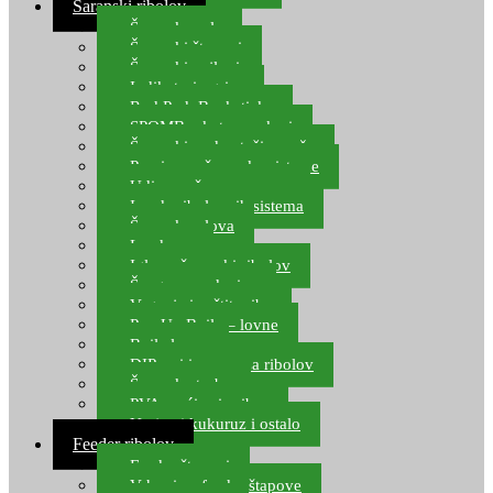
Šaranski ribolov
Šaranske role
Šaranski štapovi
Šaranski najloni
Indikatori ugriza
Rod Pod, Banksticks
SPOMB rakete, markeri
Šaranski podmetači, mreže
Pernice za šaranske sisteme
Udice za šarana, amura
Izrada ribolovnih sistema
Šaranska olova
Leadcore
Igle za šaranski ribolov
Špage, upredenice
Vaganje i zaštita ribe
Pop Up Boile – lovne
Boile lovne
DIP-ovi i arome za ribolov
Šaranske torbe
PVA vrećice i pribor
Umjetni kukuruz i ostalo
Feeder ribolov
Feeder štapovi
Vrhovi za feeder štapove