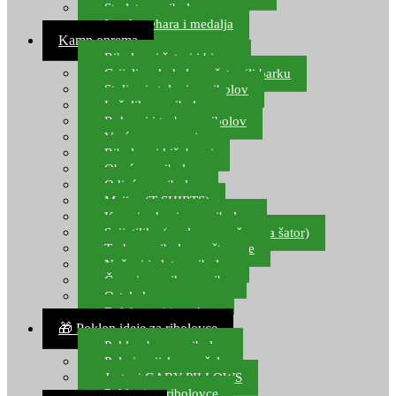
Starlete za ribolov
Izrada pehara i medalja
Kamp oprema
Ribolovni šatori i bivvy
Grijalice, kuhala za šator ili barku
Stolice i stolovi za ribolov
Ležaljke za ribolov
Ruksaci i torbe za ribolov
Vreće za spavanje
Ribolovni kišobrani
Obuća za ribolov
Odjeća za ribolov
Majice (T-SHIRTS)
Kape i rukavice za ribolov
Svijetiljke (naglavne, ručne, za šator)
Torbe za ribolovne štapove
Noževi i alat za ribolov
Čamci za prihranu ribe
Ostala kamp oprema
Dalekozori i optika
🎁 Poklon ideje za ribolovce
Poklon bon za ribolov
Polarizacijske naočale
Jastuci GABY PILLOWS
Pokloni za ribolovce