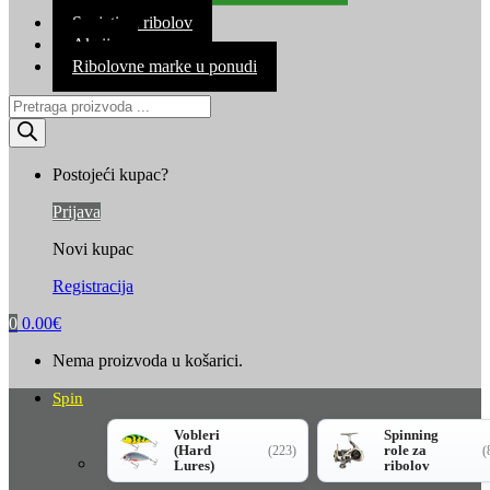
Kontakt
Savjeti za ribolov
Akcija
Ribolovne marke u ponudi
Products
search
Postojeći kupac?
Prijava
Novi kupac
Registracija
0
0.00
€
Nema proizvoda u košarici.
Spin
Vobleri
Spinning
(Hard
role za
(223)
(
Lures)
ribolov