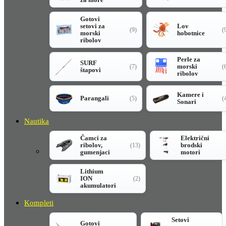
Gotovi
setovi za
Lov
(9)
(
morski
hobotnice
ribolov
Perle za
SURF
morski
(7)
(
štapovi
ribolov
Kamere i
Parangali
(5)
(
Sonari
Nautika
Čamci za
Električni
ribolov,
brodski
(13)
gumenjaci
motori
Lithium
ION
(2)
akumulatori
Kompleti
Setovi
Gotovi