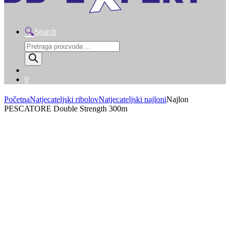
Search
Products
search
0
Početna
Natjecateljski ribolov
Natjecateljski najloni
Najlon
PESCATORE Double Strength 300m