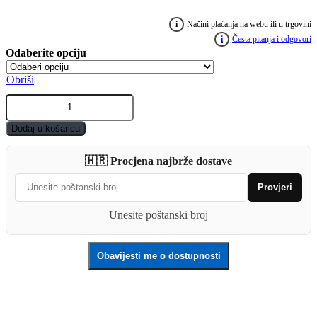
cijena:
i
Načini plaćanja na webu ili u trgovini
od
i
Česta pitanja i odgovori
15.00€
Obriši
do
Najlon
18.00€
PESCATORE
Double
Dodaj u košaricu
Strength
300m
🇭🇷 Procjena najbrže dostave
quantity
Provjeri
Unesite poštanski broj
Obavijesti me o dostupnosti