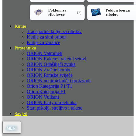
Pokloni za
Poklon bon za
(7)
ribolovce
ribolov
Kutije
Transportne kutije za ribolov
Kutije za sitni pribor
Kutije za varalice
Pirotehnika
ORION Vatrometi
ORION Rakete i raketni setovi
ORION Odašiljači zvuka
ORION Zračne bombe
ORION Rimske svijeće
ORION nepirotehnički proizvodi
Orion Kategorija P1/T1
Orion Kategorija F1
ORION Vulkani
ORION Party pirotehnika
Start pištolji, streljivo i rakete
Savjeti