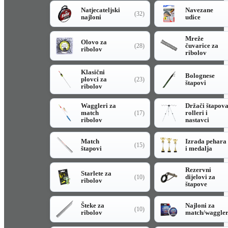
Natjecateljski
Navezane
(32)
najloni
udice
Mreže
Olovo za
čuvarice za
(28)
ribolov
ribolov
Klasični
Bolognese
plovci za
(23)
štapovi
ribolov
Waggleri za
Držači štapov
match
rolleri i
(17)
ribolov
nastavci
Match
Izrada pehara
(15)
štapovi
i medalja
Rezervni
Starlete za
dijelovi za
(10)
ribolov
štapove
Šteke za
Najloni za
(10)
ribolov
match/waggle