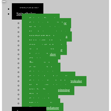
≡ IZBORNIK
Spin ribolov
Spinning štapovi
Spinning role za ribolov
Najloni za spinning
Upredenice za spinning
MADCAT Ribolov soma
Vobleri (Hard Lures)
Silikonci (Soft Lures)
Jig glave za silikonce
Leptiri za ribolov
Glavinjare
Žlice za ribolov
Sajlice za ribolov
Spinning setovi
Spinning kompleti varalica
Spinning udice, dvokuke, trokuke
Kopče, vrtilice i ringovi
Kliješta, škare za spinning
Ribolov pastrve
Spinning torbe
Mirisi za varalice
Plovci za predatore