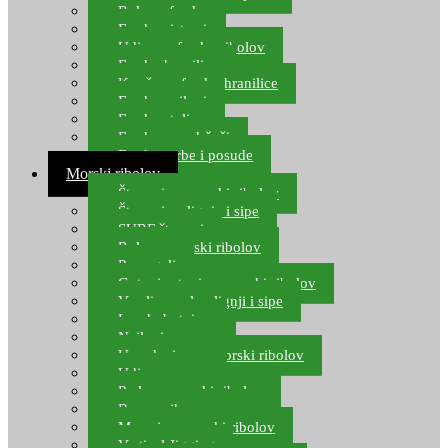
Role za feeder
Feeder sistemi
Udice za feeder ribolov
Feeder hranilice
Kopče za feeder hranilice
Feeder najloni
Feeder stolice
Feeder arm držači
Feeder torbe i posude
Morski ribolov
Štapovi za morski ribolov
Štapovi za lignje i sipe
SURF štapovi
Role za morski ribolov
Parangali
Gotovi setovi za morski ribolov
Varalice za lov lignji i sipe
Lov hobotnice
Najloni za more
Upredenice za morski ribolov
Udice za more
Perle za morski ribolov
Brum prihrana za more
Mamci za morski ribolov
Vertical Jigging