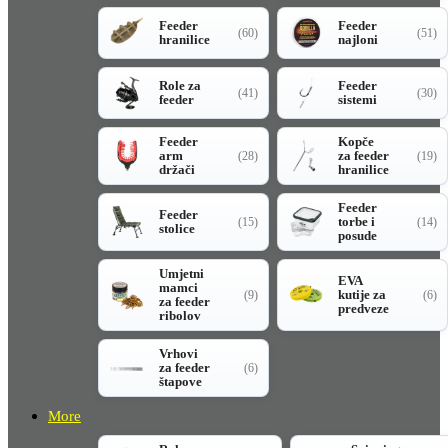
Feeder
Feeder
(60)
(51)
hranilice
najloni
Role za
Feeder
(41)
(30)
feeder
sistemi
Feeder
Kopče
arm
za feeder
(28)
(19)
držači
hranilice
Feeder
Feeder
torbe i
(15)
(14)
stolice
posude
Umjetni
EVA
mamci
kutije za
(9)
(6)
za feeder
predveze
ribolov
Vrhovi
za feeder
(6)
štapove
More