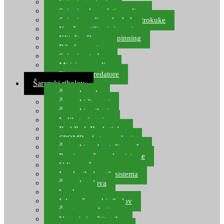
Spinning setovi
Spinning kompleti varalica
Spinning udice, dvokuke, trokuke
Kopče, vrtilice i ringovi
Kliješta, škare za spinning
Ribolov pastrve
Spinning torbe
Mirisi za varalice
Plovci za predatore
Šaranski ribolov
Šaranske role
Šaranski štapovi
Šaranski najloni
Indikatori ugriza
Rod Pod, Banksticks
SPOMB rakete, markeri
Šaranski podmetači, mreže
Pernice za šaranske sisteme
Udice za šarana, amura
Izrada ribolovnih sistema
Šaranska olova
Leadcore
Igle za šaranski ribolov
Špage, upredenice
Vaganje i zaštita ribe