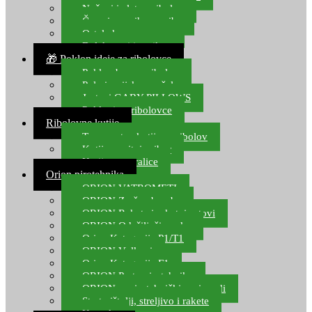
Noževi i alat za ribolov
Čamci za prihranu ribe
Ostala kamp oprema
Dalekozori i optika
🎁 Poklon ideje za ribolovce
Poklon bon za ribolov
Polarizacijske naočale
Jastuci GABY PILLOWS
Pokloni za ribolovce
Ribolovne kutije
Transportne kutije za ribolov
Kutije za sitni pribor
Kutije za varalice
Orion pirotehnika
ORION VATROMETI
ORION Zračne bombe
ORION Rakete i raketni setovi
ORION Odašiljači zvuka
Orion Kategorija P1/T1
ORION Vulkani
Orion Kategorija F1
ORION Party pirotehnika
ORION nepirotehnički proizvodi
Start pištolji, streljivo i rakete