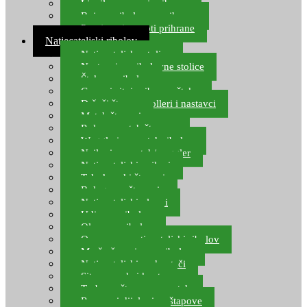
Ljepilo za crve i prihranu
Boje za ribolovnu prihranu
Provjereni recepti prihrane
Natjecateljski ribolov
Natjecateljske stolice
Nastavci za ribolovne stolice
Šteke za ribolov
Gume i sitni pribor za šteku
Držači štapova rolleri i nastavci
Match štapovi
Role za match štapove
Waggleri za match ribolov
Najloni za match/waggler
Natjecateljski najloni
Teleskopski štapovi
Bolognese štapovi
Natjecateljski plovci
Udice za ribolov
Olovo za ribolov
Oprema za natjecateljski ribolov
Mreže čuvarice za ribolov
Natjecateljski podmetači
Sito, posude i kante
Torbe za štapove – match
Rezervni dijelovi za štapove