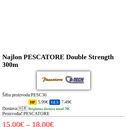
Najlon PESCATORE Double Strength
300m
Šifra proizvoda
:
PESC30
5.99€
7.49€
HP
GLS
Dostava
:
🇭🇷
Besplatna dostava iznad 70€
Proizvođač
:
PESCATORE
Raspon
15.00
€
–
18.00
€