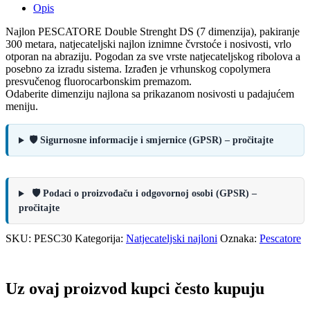
Opis
Najlon PESCATORE Double Strenght DS (7 dimenzija), pakiranje
300 metara, natjecateljski najlon iznimne čvrstoće i nosivosti, vrlo
otporan na abraziju. Pogodan za sve vrste natjecateljskog ribolova a
posebno za izradu sistema. Izrađen je vrhunskog copolymera
presvučenog fluorocarbonskim premazom.
Odaberite dimenziju najlona sa prikazanom nosivosti u padajućem
meniju.
🛡️ Sigurnosne informacije i smjernice (GPSR) – pročitajte
🛡️ Podaci o proizvođaču i odgovornoj osobi (GPSR) –
pročitajte
SKU:
PESC30
Kategorija:
Natjecateljski najloni
Oznaka:
Pescatore
Uz ovaj proizvod kupci često kupuju