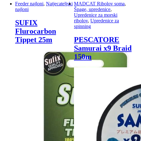
Feeder najloni
,
Natjecateljski
MADCAT Ribolov soma
,
najloni
Špage, upredenice
,
Upredenice za morski
ribolov
,
Upredenice za
SUFIX
spinning
Flurocarbon
Tippet 25m
PESCATORE
Samurai x9 Braid
150m