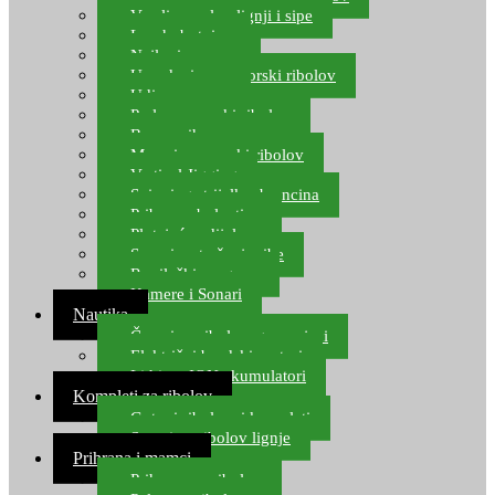
Varalice za lov lignji i sipe
Lov hobotnice
Najloni za more
Upredenice za morski ribolov
Udice za more
Perle za morski ribolov
Brum prihrana za more
Mamci za morski ribolov
Vertical Jigging
Spinning strijelke, brancina
Pribor za bolentino
Plutajuća odijela
Sonari za traženje ribe
Ronilački program
Kamere i Sonari
Nautika
Čamci za ribolov, gumenjaci
Električni brodski motori
Lithium ION akumulatori
Kompleti za ribolov
Gotovi ribolovni kompleti
Setovi za ribolov lignje
Prihrana i mamci
Prihrana za ribolov