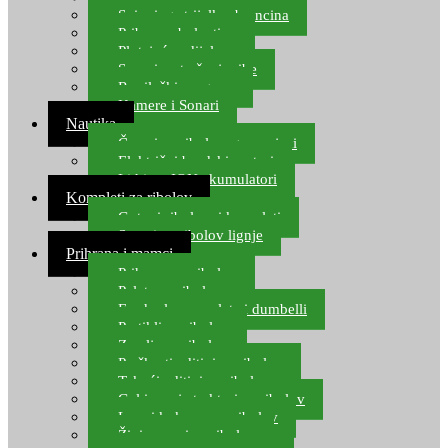
Spinning strijelke, brancina
Pribor za bolentino
Plutajuća odijela
Sonari za traženje ribe
Ronilački program
Kamere i Sonari
Nautika
Čamci za ribolov, gumenjaci
Električni brodski motori
Lithium ION akumulatori
Kompleti za ribolov
Gotovi ribolovni kompleti
Setovi za ribolov lignje
Prihrana i mamci
Prihrana za ribolov
Pelete za ribolov
Feeder lovne pelete i dumbelli
Partikli za ribolov
Zemlja za ribolov
Praškasti aditivi za ribolov
Tekući aditivi za ribolov
Gel i sprej atraktori za ribolov
Lovni kukuruz za ribolov
Živi mamci za ribolov