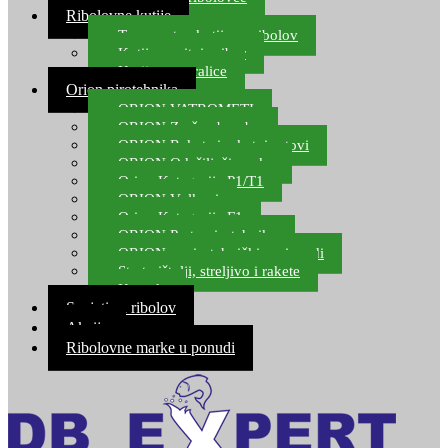
Ribolovne kutije
Transportne kutije za ribolov
Kutije za sitni pribor
Kutije za varalice
Orion pirotehnika
ORION VATROMETI
ORION Zračne bombe
ORION Rakete i raketni setovi
ORION Odašiljači zvuka
Orion Kategorija P1/T1
ORION Vulkani
Orion Kategorija F1
ORION Party pirotehnika
ORION nepirotehnički proizvodi
Start pištolji, streljivo i rakete
Kontakt
Savjeti za ribolov
Akcija
Ribolovne marke u ponudi