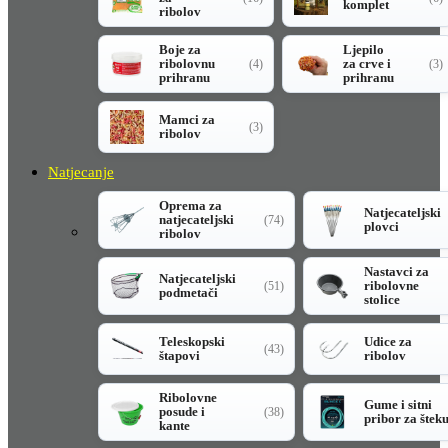
komplet
ribolov
Boje za
Ljepilo
ribolovnu
za crve i
(4)
(3)
prihranu
prihranu
Mamci za
(3)
ribolov
Natjecanje
Oprema za
Natjecateljski
natjecateljski
(74)
plovci
ribolov
Nastavci za
Natjecateljski
ribolovne
(51)
podmetači
stolice
Teleskopski
Udice za
(43)
štapovi
ribolov
Ribolovne
Gume i sitni
posude i
(38)
pribor za štek
kante