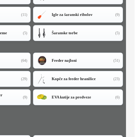
Igle za šaranski ribolov
(11)
(9)
teme
Šaranske torbe
(5)
(5)
Feeder najloni
(64)
(51)
Kopče za feeder hranilice
(29)
(23)
er
EVA kutije za predveze
(9)
(6)