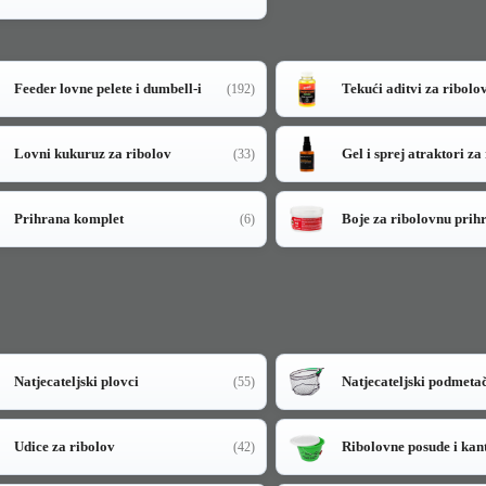
Feeder lovne pelete i dumbell-i
Tekući aditvi za ribolo
(192)
Lovni kukuruz za ribolov
Gel i sprej atraktori za
(33)
Prihrana komplet
Boje za ribolovnu prih
(6)
Natjecateljski plovci
Natjecateljski podmeta
(55)
Udice za ribolov
Ribolovne posude i kan
(42)