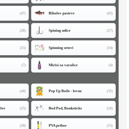
Ribolov pastrve
(47)
(45)
Spining udice
(28)
(27)
Spinning setovi
(15)
(14)
Mirisi za varalice
(7)
(4)
Pop Up Boile - lovne
(44)
(35)
olov
Rod Pod, Banksticks
(25)
(24)
PVA pribor
(20)
(15)