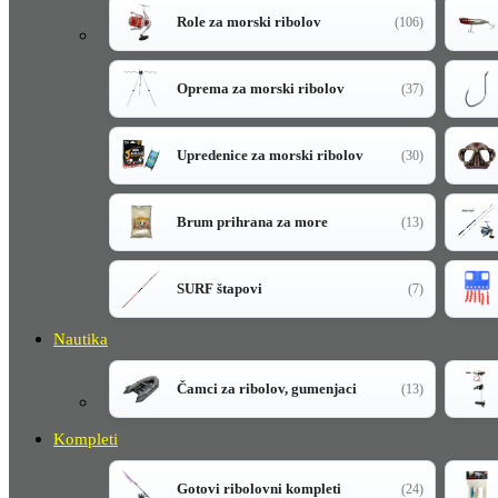
Role za morski ribolov
(106)
Oprema za morski ribolov
(37)
Upredenice za morski ribolov
(30)
Brum prihrana za more
(13)
SURF štapovi
(7)
Nautika
Čamci za ribolov, gumenjaci
(13)
Kompleti
Gotovi ribolovni kompleti
(24)