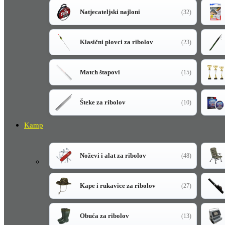
Natjecateljski najloni
(32)
Klasični plovci za ribolov
(23)
Match štapovi
(15)
Šteke za ribolov
(10)
Kamp
Noževi i alat za ribolov
(48)
Kape i rukavice za ribolov
(27)
Obuća za ribolov
(13)