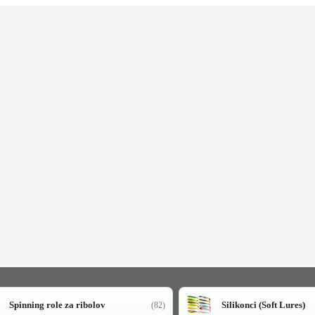
Spinning role za ribolov
Silikonci (Soft Lures)
(82)