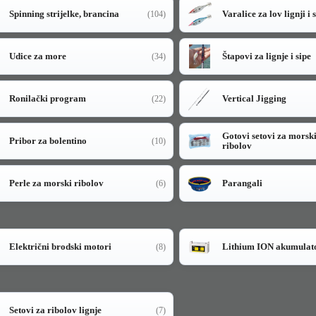
Spinning strijelke, brancina
Varalice za lov lignji i 
(104)
Udice za more
Štapovi za lignje i sipe
(34)
Ronilački program
Vertical Jigging
(22)
Gotovi setovi za morsk
Pribor za bolentino
(10)
ribolov
Perle za morski ribolov
Parangali
(6)
Električni brodski motori
Lithium ION akumulat
(8)
Setovi za ribolov lignje
(7)