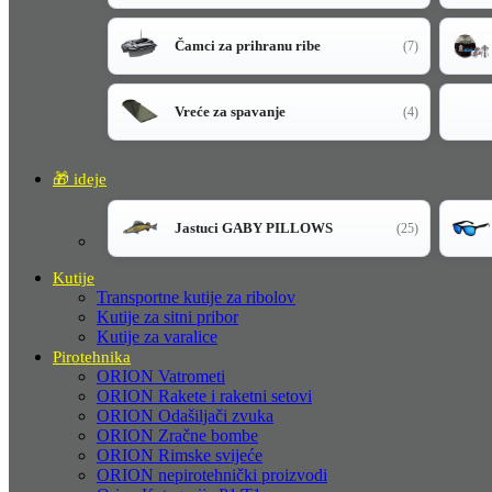
Čamci za prihranu ribe
(7)
Vreće za spavanje
(4)
🎁 ideje
Jastuci GABY PILLOWS
(25)
Kutije
Transportne kutije za ribolov
Kutije za sitni pribor
Kutije za varalice
Pirotehnika
ORION Vatrometi
ORION Rakete i raketni setovi
ORION Odašiljači zvuka
ORION Zračne bombe
ORION Rimske svijeće
ORION nepirotehnički proizvodi