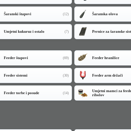
Šaranski štapovi
Šaranska olova
(12)
Umjetni kukuruz i ostalo
Pernice za šaranske sis
(7)
Feeder štapovi
Feeder hranilice
(69)
Feeder sistemi
Feeder arm držači
(30)
Umjetni mamci za feed
Feeder torbe i posude
(14)
ribolov