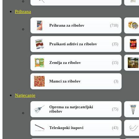
Prihrana
Prihrana za ribolov
(718)
Praškasti aditivi za ribolov
(35)
Zemlja za ribolov
(15)
Mamci za ribolov
(3)
Natjecanje
Oprema za natjecateljski
(75)
ribolov
Teleskopski štapovi
(43)