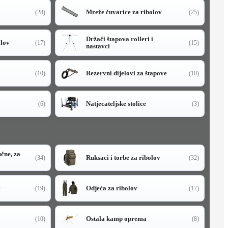
Mreže čuvarice za ribolov
(28)
(25)
Držači štapova rolleri i
olov
(17)
(15)
nastavci
Rezervni dijelovi za štapove
(10)
(10)
Natjecateljske stolice
(6)
(3)
učne, za
Ruksaci i torbe za ribolov
(34)
(32)
y
Odjeća za ribolov
(19)
(17)
Ostala kamp oprema
(10)
(8)