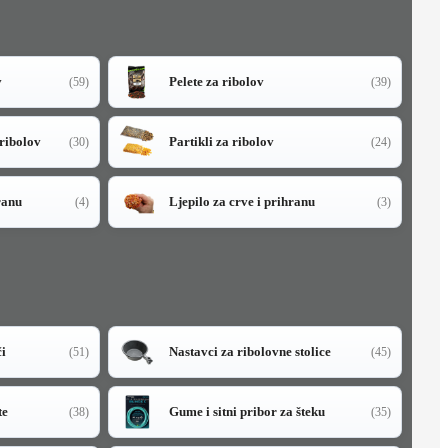
v
Pelete za ribolov
(59)
(39)
 ribolov
Partikli za ribolov
(30)
(24)
ranu
Ljepilo za crve i prihranu
(4)
(3)
či
Nastavci za ribolovne stolice
(51)
(45)
te
Gume i sitni pribor za šteku
(38)
(35)