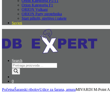
Orion Kategorija P1/T1
Orion Kategorija F1
ORION Vulkani
ORION Party pirotehnika
Start pištolji, streljivo i rakete
Savjeti
Search
Products
search
0
Početna
Šaranski ribolov
Udice za šarana, amura
MIVARDI M-Point 