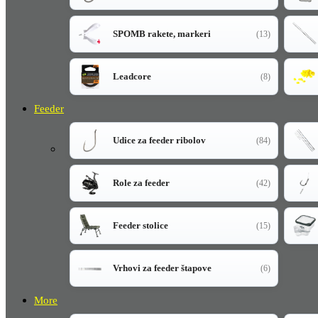
SPOMB rakete, markeri
(13)
Leadcore
(8)
Feeder
Udice za feeder ribolov
(84)
Role za feeder
(42)
Feeder stolice
(15)
Vrhovi za feeder štapove
(6)
More