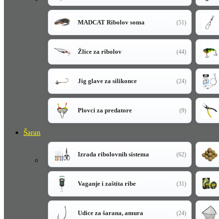
MADCAT Ribolov soma
(51)
Žlice za ribolov
(44)
Jig glave za silikonce
(24)
Plovci za predatore
(9)
Šaran
Izrada ribolovnih sistema
(62)
Vaganje i zaštita ribe
(31)
Udice za šarana, amura
(24)