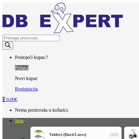
Skip
Skip
to
to
navigation
content
Products
search
Postojeći kupac?
Prijava
Novi kupac
Registracija
0
0.00
€
Nema proizvoda u košarici.
Spin
Vobleri (Hard Lures)
(223)