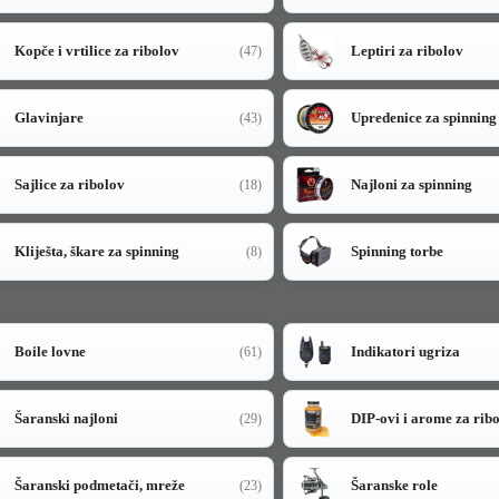
Kopče i vrtilice za ribolov
Leptiri za ribolov
(47)
Glavinjare
Upredenice za spinning
(43)
Sajlice za ribolov
Najloni za spinning
(18)
Kliješta, škare za spinning
Spinning torbe
(8)
Boile lovne
Indikatori ugriza
(61)
Šaranski najloni
DIP-ovi i arome za rib
(29)
Šaranski podmetači, mreže
Šaranske role
(23)