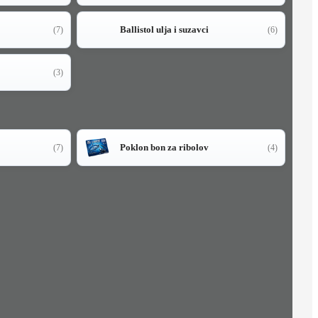
Ballistol ulja i suzavci
(7)
(6)
(3)
Poklon bon za ribolov
(7)
(4)