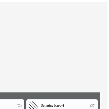
Spinning štapovi
(63)
(55)