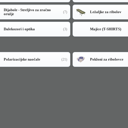
Dijabole - Streljivo za zračno
Ležaljke za ribolov
(7)
oružje
Dalekozori i optika
Majice (T-SHIRTS)
(3)
Polarizacijske naočale
Pokloni za ribolovce
(21)