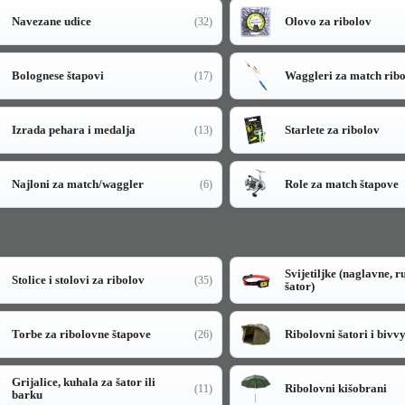
Navezane udice
Olovo za ribolov
(32)
Bolognese štapovi
Waggleri za match rib
(17)
Izrada pehara i medalja
Starlete za ribolov
(13)
Najloni za match/waggler
Role za match štapove
(6)
Svijetiljke (naglavne, r
Stolice i stolovi za ribolov
(35)
šator)
Torbe za ribolovne štapove
Ribolovni šatori i bivv
(26)
Grijalice, kuhala za šator ili
Ribolovni kišobrani
(11)
barku