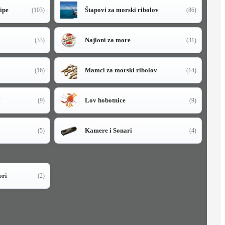
sipe
Štapovi za morski ribolov
(103)
(86)
Najloni za more
(33)
(31)
Mamci za morski ribolov
(16)
(14)
i
Lov hobotnice
(9)
(9)
Kamere i Sonari
(5)
(4)
ori
(2)