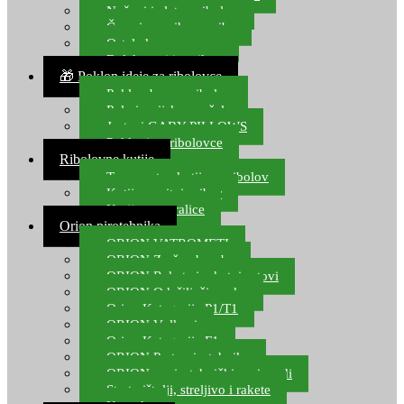
Noževi i alat za ribolov
Čamci za prihranu ribe
Ostala kamp oprema
Dalekozori i optika
🎁 Poklon ideje za ribolovce
Poklon bon za ribolov
Polarizacijske naočale
Jastuci GABY PILLOWS
Pokloni za ribolovce
Ribolovne kutije
Transportne kutije za ribolov
Kutije za sitni pribor
Kutije za varalice
Orion pirotehnika
ORION VATROMETI
ORION Zračne bombe
ORION Rakete i raketni setovi
ORION Odašiljači zvuka
Orion Kategorija P1/T1
ORION Vulkani
Orion Kategorija F1
ORION Party pirotehnika
ORION nepirotehnički proizvodi
Start pištolji, streljivo i rakete