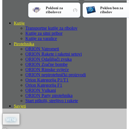
Pokloni za
Poklon bon za
(7)
ribolovce
ribolov
Kutije
Transportne kutije za ribolov
Kutije za sitni pribor
Kutije za varalice
Pirotehnika
ORION Vatrometi
ORION Rakete i raketni setovi
ORION Odašiljači zvuka
ORION Zračne bombe
ORION Rimske svijeće
ORION nepirotehnički proizvodi
Orion Kategorija P1/T1
Orion Kategorija F1
ORION Vulkani
ORION Party pirotehnika
Start pištolji, streljivo i rakete
Savjeti