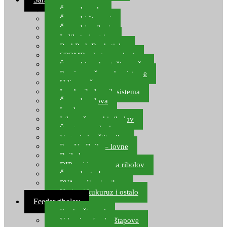
Šaranske role
Šaranski štapovi
Šaranski najloni
Indikatori ugriza
Rod Pod, Banksticks
SPOMB rakete, markeri
Šaranski podmetači, mreže
Pernice za šaranske sisteme
Udice za šarana, amura
Izrada ribolovnih sistema
Šaranska olova
Leadcore
Igle za šaranski ribolov
Špage, upredenice
Vaganje i zaštita ribe
Pop Up Boile – lovne
Boile lovne
DIP-ovi i arome za ribolov
Šaranske torbe
PVA vrećice i pribor
Umjetni kukuruz i ostalo
Feeder ribolov
Feeder štapovi
Vrhovi za feeder štapove