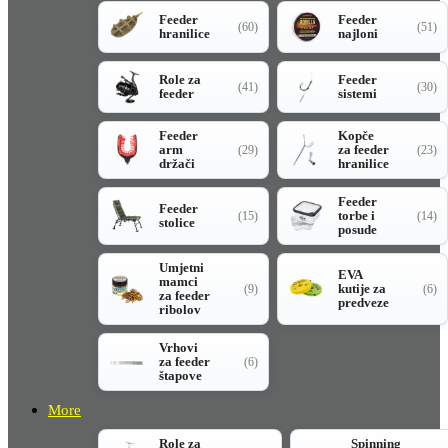
Feeder
Feeder
(60)
(51)
hranilice
najloni
Role za
Feeder
(41)
(30)
feeder
sistemi
Feeder
Kopče
arm
za feeder
(29)
(23)
držači
hranilice
Feeder
Feeder
torbe i
(15)
(14)
stolice
posude
Umjetni
EVA
mamci
kutije za
(9)
(6)
za feeder
predveze
ribolov
Vrhovi
za feeder
(6)
štapove
More
Role za
Spinning