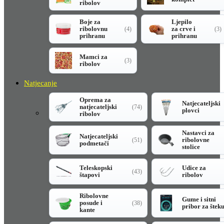
ribolov
Boje za
Ljepilo
ribolovnu
za crve i
(4)
(3)
prihranu
prihranu
Mamci za
(3)
ribolov
Natjecanje
Oprema za
Natjecateljski
natjecateljski
(74)
plovci
ribolov
Nastavci za
Natjecateljski
ribolovne
(51)
podmetači
stolice
Teleskopski
Udice za
(43)
štapovi
ribolov
Ribolovne
Gume i sitni
posude i
(38)
pribor za štek
kante