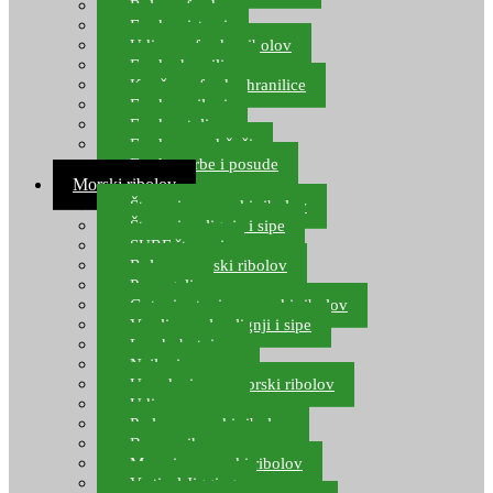
Role za feeder
Feeder sistemi
Udice za feeder ribolov
Feeder hranilice
Kopče za feeder hranilice
Feeder najloni
Feeder stolice
Feeder arm držači
Feeder torbe i posude
Morski ribolov
Štapovi za morski ribolov
Štapovi za lignje i sipe
SURF štapovi
Role za morski ribolov
Parangali
Gotovi setovi za morski ribolov
Varalice za lov lignji i sipe
Lov hobotnice
Najloni za more
Upredenice za morski ribolov
Udice za more
Perle za morski ribolov
Brum prihrana za more
Mamci za morski ribolov
Vertical Jigging