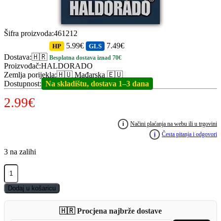
Šifra proizvoda
:
461212
5.99€
7.49€
HP
GLS
Dostava
:
🇭🇷
Besplatna dostava iznad 70€
Proizvođač
:
HALDORADO
Zemlja porijekla
:
🇭🇺 Mađarska 🇪🇺
Dostupnost
:
Na skladištu, dostava 1–3 dana
2.99
€
i
Načini plaćanja na webu ili u trgovini
i
Česta pitanja i odgovori
3 na zalihi
HALDORADO
Bait
Floss
Dodaj u košaricu
50m
quantity
🇭🇷 Procjena najbrže dostave