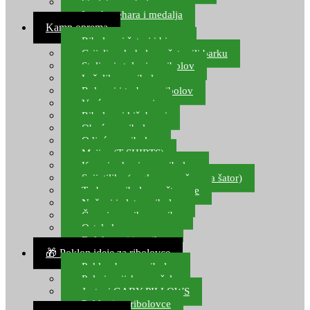
Starlete za ribolov
Izrada pehara i medalja
Kamp oprema
Ribolovni šatori i bivvy
Grijalice, kuhala za šator ili barku
Stolice i stolovi za ribolov
Ležaljke za ribolov
Ruksaci i torbe za ribolov
Vreće za spavanje
Ribolovni kišobrani
Obuća za ribolov
Odjeća za ribolov
Majice (T-SHIRTS)
Kape i rukavice za ribolov
Svijetiljke (naglavne, ručne, za šator)
Torbe za ribolovne štapove
Noževi i alat za ribolov
Čamci za prihranu ribe
Ostala kamp oprema
Dalekozori i optika
🎁 Poklon ideje za ribolovce
Poklon bon za ribolov
Polarizacijske naočale
Jastuci GABY PILLOWS
Pokloni za ribolovce