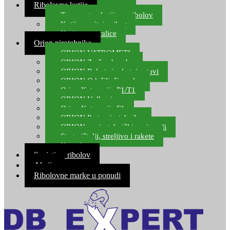
Ribolovne kutije
Transportne kutije za ribolov
Kutije za sitni pribor
Kutije za varalice
Orion pirotehnika
ORION VATROMETI
ORION Zračne bombe
ORION Rakete i raketni setovi
ORION Odašiljači zvuka
Orion Kategorija P1/T1
ORION Vulkani
Orion Kategorija F1
ORION Party pirotehnika
ORION nepirotehnički proizvodi
Start pištolji, streljivo i rakete
Kontakt
Savjeti za ribolov
Akcija
Ribolovne marke u ponudi