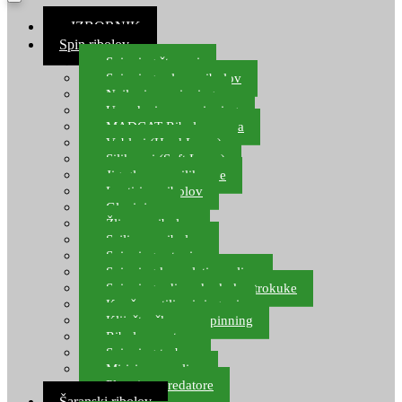
≡ IZBORNIK
Spin ribolov
Spinning štapovi
Spinning role za ribolov
Najloni za spinning
Upredenice za spinning
MADCAT Ribolov soma
Vobleri (Hard Lures)
Silikonci (Soft Lures)
Jig glave za silikonce
Leptiri za ribolov
Glavinjare
Žlice za ribolov
Sajlice za ribolov
Spinning setovi
Spinning kompleti varalica
Spinning udice, dvokuke, trokuke
Kopče, vrtilice i ringovi
Kliješta, škare za spinning
Ribolov pastrve
Spinning torbe
Mirisi za varalice
Plovci za predatore
Šaranski ribolov