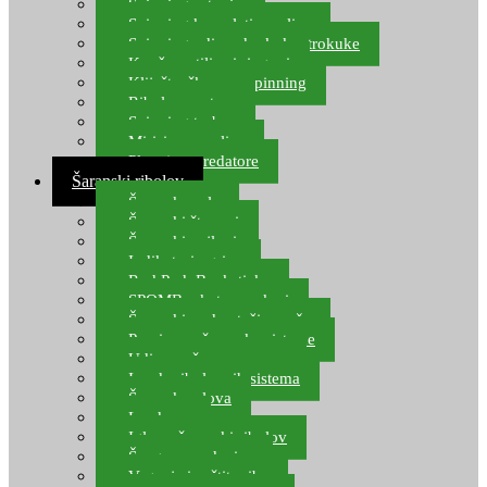
Spinning setovi
Spinning kompleti varalica
Spinning udice, dvokuke, trokuke
Kopče, vrtilice i ringovi
Kliješta, škare za spinning
Ribolov pastrve
Spinning torbe
Mirisi za varalice
Plovci za predatore
Šaranski ribolov
Šaranske role
Šaranski štapovi
Šaranski najloni
Indikatori ugriza
Rod Pod, Banksticks
SPOMB rakete, markeri
Šaranski podmetači, mreže
Pernice za šaranske sisteme
Udice za šarana, amura
Izrada ribolovnih sistema
Šaranska olova
Leadcore
Igle za šaranski ribolov
Špage, upredenice
Vaganje i zaštita ribe