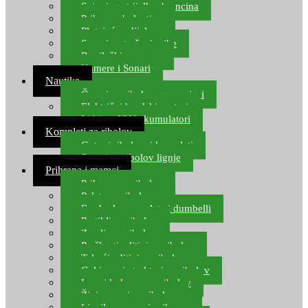
Spinning strijelke, brancina
Pribor za bolentino
Plutajuća odijela
Sonari za traženje ribe
Ronilački program
Kamere i Sonari
Nautika
Čamci za ribolov, gumenjaci
Električni brodski motori
Lithium ION akumulatori
Kompleti za ribolov
Gotovi ribolovni kompleti
Setovi za ribolov lignje
Prihrana i mamci
Prihrana za ribolov
Pelete za ribolov
Feeder lovne pelete i dumbelli
Partikli za ribolov
Zemlja za ribolov
Praškasti aditivi za ribolov
Tekući aditivi za ribolov
Gel i sprej atraktori za ribolov
Lovni kukuruz za ribolov
Živi mamci za ribolov
Ljepilo za crve i prihranu