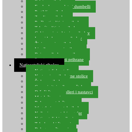
Pelete za ribolov
Feeder lovne pelete i dumbelli
Partikli za ribolov
Zemlja za ribolov
Praškasti aditivi za ribolov
Tekući aditivi za ribolov
Gel i sprej atraktori za ribolov
Lovni kukuruz za ribolov
Živi mamci za ribolov
Ljepilo za crve i prihranu
Boje za ribolovnu prihranu
Provjereni recepti prihrane
Natjecateljski ribolov
Natjecateljske stolice
Nastavci za ribolovne stolice
Šteke za ribolov
Gume i sitni pribor za šteku
Držači štapova rolleri i nastavci
Match štapovi
Role za match štapove
Waggleri za match ribolov
Najloni za match/waggler
Natjecateljski najloni
Teleskopski štapovi
Bolognese štapovi