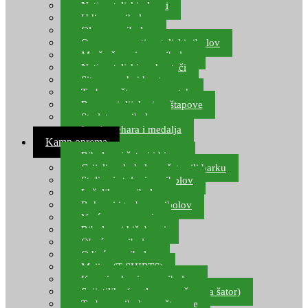
Natjecateljski plovci
Udice za ribolov
Olovo za ribolov
Oprema za natjecateljski ribolov
Mreže čuvarice za ribolov
Natjecateljski podmetači
Sito, posude i kante
Torbe za štapove – match
Rezervni dijelovi za štapove
Starlete za ribolov
Izrada pehara i medalja
Kamp oprema
Ribolovni šatori i bivvy
Grijalice, kuhala za šator ili barku
Stolice i stolovi za ribolov
Ležaljke za ribolov
Ruksaci i torbe za ribolov
Vreće za spavanje
Ribolovni kišobrani
Obuća za ribolov
Odjeća za ribolov
Majice (T-SHIRTS)
Kape i rukavice za ribolov
Svijetiljke (naglavne, ručne, za šator)
Torbe za ribolovne štapove