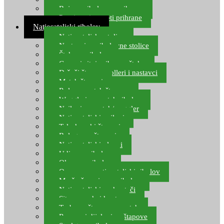
Boje za ribolovnu prihranu
Provjereni recepti prihrane
Natjecateljski ribolov
Natjecateljske stolice
Nastavci za ribolovne stolice
Šteke za ribolov
Gume i sitni pribor za šteku
Držači štapova rolleri i nastavci
Match štapovi
Role za match štapove
Waggleri za match ribolov
Najloni za match/waggler
Natjecateljski najloni
Teleskopski štapovi
Bolognese štapovi
Natjecateljski plovci
Udice za ribolov
Olovo za ribolov
Oprema za natjecateljski ribolov
Mreže čuvarice za ribolov
Natjecateljski podmetači
Sito, posude i kante
Torbe za štapove – match
Rezervni dijelovi za štapove