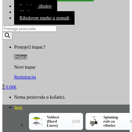
Kontakt
Savjeti za ribolov
Akcija
Ribolovne marke u ponudi
Products
search
Postojeći kupac?
Prijava
Novi kupac
Registracija
0
0.00
€
Nema proizvoda u košarici.
Spin
Vobleri
Spinning
(Hard
role za
(223)
(
Lures)
ribolov