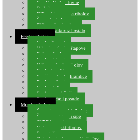
Pop Up Boile – lovne
Boile lovne
DIP-ovi i arome za ribolov
Šaranske torbe
PVA vrećice i pribor
Umjetni kukuruz i ostalo
Feeder ribolov
Feeder štapovi
Vrhovi za feeder štapove
Role za feeder
Feeder sistemi
Udice za feeder ribolov
Feeder hranilice
Kopče za feeder hranilice
Feeder najloni
Feeder stolice
Feeder arm držači
Feeder torbe i posude
Morski ribolov
Štapovi za morski ribolov
Štapovi za lignje i sipe
SURF štapovi
Role za morski ribolov
Parangali
Gotovi setovi za morski ribolov