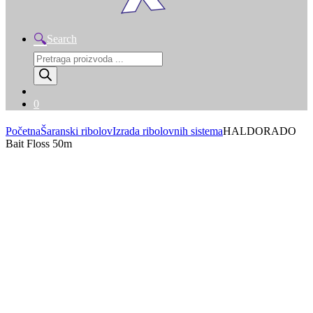
Search
Products
search
0
Početna
Šaranski ribolov
Izrada ribolovnih sistema
HALDORADO
Bait Floss 50m