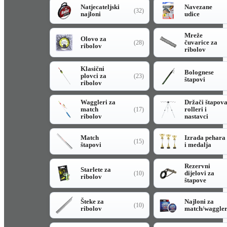
Natjecateljski
Navezane
(32)
najloni
udice
Mreže
Olovo za
čuvarice za
(28)
ribolov
ribolov
Klasični
Bolognese
plovci za
(23)
štapovi
ribolov
Waggleri za
Držači štapov
match
rolleri i
(17)
ribolov
nastavci
Match
Izrada pehara
(15)
štapovi
i medalja
Rezervni
Starlete za
dijelovi za
(10)
ribolov
štapove
Šteke za
Najloni za
(10)
ribolov
match/waggle