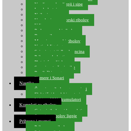
Varalice za lov lignji i sipe
Lov hobotnice
Najloni za more
Upredenice za morski ribolov
Udice za more
Perle za morski ribolov
Brum prihrana za more
Mamci za morski ribolov
Vertical Jigging
Spinning strijelke, brancina
Pribor za bolentino
Plutajuća odijela
Sonari za traženje ribe
Ronilački program
Kamere i Sonari
Nautika
Čamci za ribolov, gumenjaci
Električni brodski motori
Lithium ION akumulatori
Kompleti za ribolov
Gotovi ribolovni kompleti
Setovi za ribolov lignje
Prihrana i mamci
Prihrana za ribolov