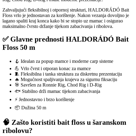
Zahvaljujući fleksibilnoj i otpornoj strukturi, HALDORÁDÓ Bait
Floss vrlo je jednostavan za korištenje. Nakon vezanja dovoljno je
lagano spaliti kraj konca kako bi se stopio uz mamac i osigurao
maksimalno čvrsto držanje tijekom zabacivanja i ribolova.
✅ Glavne prednosti HALDORÁDÓ Bait
Floss 50 m
🪝 Idealan za popup mamce i moderne carp sisteme
💪 Vrlo čvrst i otporan konac za mamce
🧵 Fleksibilna i tanka struktura za diskretnu prezentaciju
🔥 Mogućnost spaljivanja krajeva za sigurnu fiksaciju
🎯 Savršen za Ronnie Rig, Chod Rig i D-Rig
🐟 Stabilno drži mamac tijekom zabacivanja
⚡ Jednostavno i brzo korištenje
📦 Dužina 50 m
🧠 Zašto koristiti bait floss u šaranskom
ribolovu?